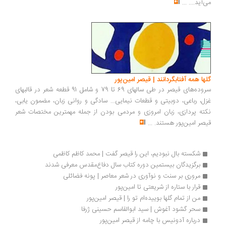
می‌آید....
...
گلها همه آفتابگردانند | قیصر امین‌پور
سروده‌های قیصر در طی سالهای 69 تا 79 و شامل 91 قطعه شعر در قالبهای
غزل، رباعی، دوبیتی و قطعات نیمایی... سادگی و روانی زبان، مضمون یابی،
نکته پردازی، زبان امروزی و مردمی بودن از جمله مهمترین مختصات شعر
قیصر امین‌پور هستند.
...
شکسته بال نبودیم، این را قیصر گفت | محمد کاظم کاظمی
برگزیدگان بیستمین دوره کتاب سال دفاع‌مقدس معرفی شدند
مروری بر سنت و نوآوری در شعر معاصر | پونه فضائلی
قرار با ستاره از شریعتی تا امین‌پور
من از تمام گلها بوييده‌ام تو را | قیصر امین‌پور
سحر گشود آغوش | سید ابوالقاسم حسینی ژرفا
درباره آدونیس با چامه از قیصر امین‌پور