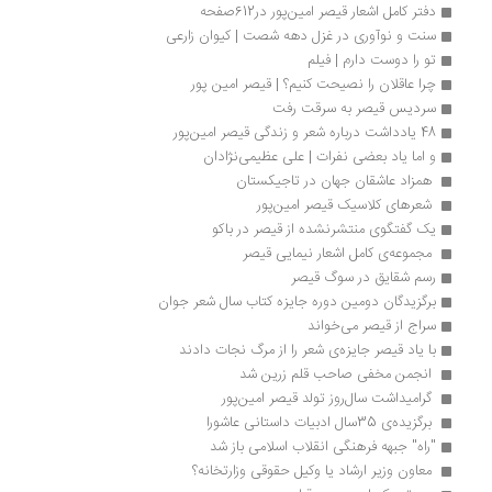
دفتر کامل اشعار قیصر امین‌پور در612صفحه
سنت و نوآوری در غزل دهه شصت | کیوان زارعی
تو را دوست دارم | فیلم
چرا عاقلان را نصیحت کنیم؟ | قیصر امین پور
سردیس قیصر به سرقت رفت
48 یادداشت درباره شعر و زندگی قیصر امین‌پور
و اما یاد بعضی نفرات | علی عظیمی‌نژادان
 همزاد عاشقان جهان در تاجیکستان 
 شعرهای کلاسیک قیصر امین‌پور 
یک گفتگوی منتشرنشده‌ از قیصر در باکو 
 مجموعه‌ی کامل اشعار نیمایی قیصر 
رسم شقایق در سوگ قیصر 
برگزیدگان دومین دوره جایزه کتاب سال شعر جوان
سراج از قیصر می‌خواند 
با یاد قیصر جایزه‌ی شعر را از مرگ نجات دادند
 انجمن مخفی صاحب قلم زرین شد 
 گرامیداشت سال‌روز تولد قیصر امین‌پور 
 برگزیده‌ی 35سال ادبیات داستانی عاشورا 
"راه" جبهه فرهنگی انقلاب اسلامی باز شد 
 معاون وزیر ارشاد یا وکیل حقوقی وزارتخانه؟ 