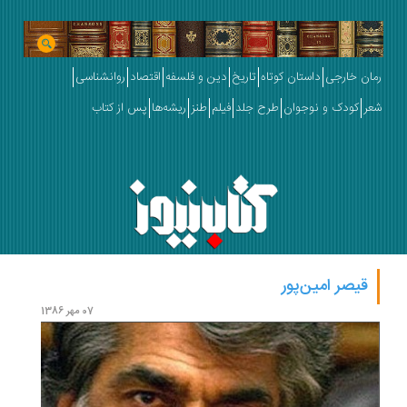
رمان خارجی
داستان کوتاه
تاریخ
دین و فلسفه
اقتصاد
روانشناسی
شعر
کودک و نوجوان
طرح جلد
فیلم
طنز
ریشه‌ها
پس از کتاب
قیصر امین‌‏پور
07 مهر 1386