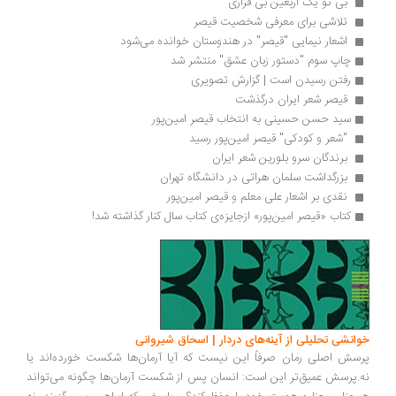
 بی تو یک اربعین بی قراری 
 تلاشی برای معرفی شخصیت قیصر 
 اشعار نیمایی "قیصر" در هندوستان خوانده می‌شود 
چاپ سوم "دستور زبان عشق" منتشر شد 
رفتن رسیدن است | گزارش تصویری
 قیصر شعر ایران درگذشت 
سید حسن حسینی به انتخاب قیصر امین‌پور
 "شعر و کودکی" قیصر امین‌پور رسید 
 برندگان سرو بلورین شعر ایران 
 بزرگداشت سلمان هراتی در دانشگاه تهران 
 نقدی بر اشعار علی معلم و قیصر امین‌پور 
کتاب «قیصر امین‌پور» ازجایزه‌ی کتاب سال کنار گذاشته شد! 
خوانشی تحلیلی از آینه‌های دردار | اسحاق شیروانی
پرسش اصلی رمان صرفاً این نیست که آیا آرمان‌ها شکست خورده‌اند یا
نه.پرسش عمیق‌تر این است: انسان پس از شکست آرمان‌ها چگونه می‌تواند