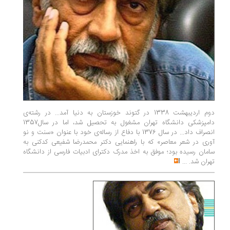
دوم اردیبهشت 1338 در گتوند خوزستان به دنیا آمد... در رشته‌ی
دامپزشکى دانشگاه تهران مشغول به تحصیل شد، اما در سال1357
انصراف داد... در سال 1376 با دفاع از رساله‌ی خود با عنوان «سنت و نو
آورى در شعر معاصر» که با راهنمایى دکتر محمدرضا شفیعى کدکنى به
سامان رسیده بود؛ موفق به اخذ مدرک دکتراى ادبیات فارسى از دانشگاه
تهران شد.
...