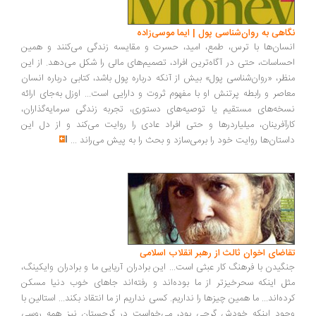
نگاهی به روان‌شناسی پول | ایما موسی‌زاده
انسان‌ها با ترس، طمع، امید، حسرت و مقایسه زندگی می‌کنند و همین
احساسات، حتی در آگاه‌ترین افراد، تصمیم‌های مالی را شکل می‌دهد. از این
منظر، «روان‌شناسی پول» بیش از آنکه درباره پول باشد، کتابی درباره انسان
معاصر و رابطه پرتنش او با مفهوم ثروت و دارایی است... اوزل به‌جای ارائه
نسخه‌های مستقیم یا توصیه‌های دستوری، تجربه زندگی سرمایه‌گذاران،
کارآفرینان، میلیاردرها و حتی افراد عادی را روایت می‌کند و از دل این
داستان‌ها روایت خود را برمی‌سازد و بحث را به پیش می‌راند
...
تقاضای اخوان ثالث از رهبر انقلاب اسلامی
جنگیدن با فرهنگ کار عبثی است... این برادران آریایی ما و برادران وایکینگ،
مثل اینکه سحرخیزتر از ما بوده‌اند و رفته‌اند جاهای خوب دنیا مسکن
کرده‌اند... ما همین چیزها را نداریم. کسی نداریم از ما انتقاد بکند... استالین با
وجود اینکه خودش گرجی بود، می‌خواست در گرجستان نیز همه روسی