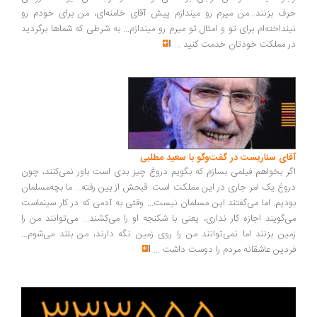
حرف بزنند...من میرم رو میندازم پیش آقای خامنه‌ای، من برای خودم رو
نینداخته‌ام برای تو و امثال تو میرم رو میندازم... به شرطی که شماها برگردید
در مملکت خودتان خدمت کنید
...
آقای سناریست در گفت‌وگو با سعید مطلبی
اگر بخواهم فیلمی بسازم که بگویم دروغ چیز بدی است باور نمی‌کنند، چون
دروغ یک امر جاری در این مملکت است. قبحش از بین رفته... ما بچه‌مسلمان
بودیم. اما می‌گفتند این مسلمان نیست... وقتی به آدمی که در کار سینماست
می‌گویند اجازه کار نداری، یعنی با شکنجه او را می‌کشند... می‌توانند من را
زمین بزنند اما نمی‌توانند من را روی زمین نگه دارند، من بلند می‌شوم...
فردین عاشقانه مردم را دوست داشت
...