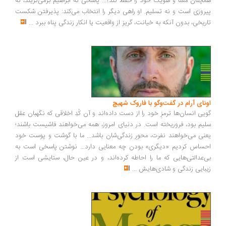
همچنان معنا و هویت خود را حفظ کند؟... پاسخی که ابراهیم برمی‌گزیند، نه
پیروزی است و نه تسلیم. او راهی دیگر را انتخاب می‌کند: پذیرفتن شکست
تاریخی، بدون آنکه به خیانت، گریز از واقعیت یا انکار زندگی پناه ببرد
...
اونای آرام در گفت‌وگو با فاروک شهیچ‭
گویی انسان‌ها ترمزِ خود را از دست داده‌اند و آن کُدِ اخلاقی که نگهبان عقل
سلیم بود، فروریخته است. در دنیای امروز، همه می‌خواهند فاشیست باشند؛
یعنی می‌خواهند نفرت، محورِ زندگی‌شان باشد... ما با گوشت و پوست خود
احساس کردیم «دیگری» بودن چه معنایی دارد... نوشتن پاسخی است به
بی‌عدالتی‌هایی که ما را احاطه کرده‌اند، و در عین حال، ستایشی است از
زیبایی زندگی و شادی‌هایش
...