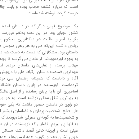
داستان دارند و باعث گیرایی آن می‌شوند. یک
است که درباره کشف حجاب بوده و بابت چالش
درست کرده، نوشته شده‌است.
یک موضوع فرعی دیگر که در داستان آمده ماج
کشور الجزایر بود. در این قصه به‌نظر می‌رسد 
بگویید آخر و عاقبت هر دیکتاتوری محکوم ب
زیادی داشت. این‌که علی به هر راهی متوسل می‌
داستان بود. مشکلاتی که دست به دست هم داده‌
به وجود آورده‌بودند. از مامان‌علی گرفته تا 
مهتاب برسد، از تقابل‌های داستان بوده. ا
مهم‌ترین قسمت داستان ارتباط علی با دروی
آگاه و داناست که همیشه راهنمای علی بوده
کرده‌است. نویسنده در پایان داستان عاشقان
اساطیری، آن را به پایان رسانده و از اصل غافل
به زیباترین شکل ممکن نوشته‌ است. به جز این پ
دو راوی در داستان حضور داشت که یکی خود 
علی فتاح. شخصیت‌پردازی و فضاسازی بیشتر از
و شخصیت‌ها به گونه‌ای معرفی شده‌بودند که ا
به آنها پی ببریم. فضایی که نویسنده در آن 
عینی است و این‌که خانی قصد داشته مسائل و 
خوبی نشان دهد و بگویید همه انسان‌ها با همه 