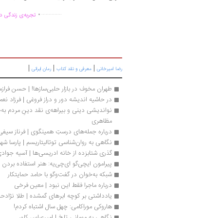
.
..............
تجربه‌ی زندگی دو
|
|
|
رضا امیرخانی
معرفی و نقد کتاب
رمان ایرانی
طهران مخوف در بازار حلبی‌سازها! | حسن فرازم
در حاشیه اندیشه دور و دراز فروغی | فرزاد نعم
مظاهری
درباره جمله‌های درستِ همینگوی | فرناز سیفی
نگاهی به روان‌شناسی توتالیتاریسم | پارسا شه
گذری شتابزده از خانه ادریسی‌ها | آسیه جواد
پیرامون ایچی‌گو ای‌چی‌یه: هنر استفاده‌‌ بردن
شبکه به‌خوان در گفت‌وگو با حامد حمایتکار
درباره ماجرا فقط این نبود | معین فرخی
یادداشتی بر کوچه ابرهای گمشده | طلا نژاد
هاروکی موراکامی: چهل سال اشتباه کردم!
نگاهی به مهمانی تلخ | امیرعباس کلهر