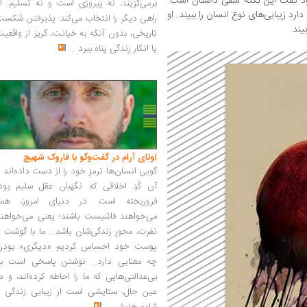
ود گفت این نکته منفی داستان است.
برمی‌گزیند، نه پیروزی است و نه تسلیم. ا
رد زیبایی‌های نوع انسان را ببیند. او
راهی دیگر را انتخاب می‌کند: پذیرفتن شکس
یند.
تاریخی، بدون آنکه به خیانت، گریز از واقعی
یا انکار زندگی پناه ببرد
...
اونای آرام در گفت‌وگو با فاروک شهیچ‭
گویی انسان‌ها ترمزِ خود را از دست داده‌اند 
آن کُدِ اخلاقی که نگهبان عقل سلیم بود،
فروریخته است. در دنیای امروز، همه
می‌خواهند فاشیست باشند؛ یعنی می‌خواهند
نفرت، محورِ زندگی‌شان باشد... ما با گوشت 
پوست خود احساس کردیم «دیگری» بودن
چه معنایی دارد... نوشتن پاسخی است به
بی‌عدالتی‌هایی که ما را احاطه کرده‌اند، و د
عین حال، ستایشی است از زیبایی زندگی و