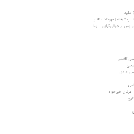
خ مفید
درباره کنترل دوباره؟ دولت‌ها و نظام‌های دولتی پس از جهانی‌گرایی | ایما 
حسن کاظمی
سیحی
یسی عبدی
امی
| عرفان خیرخواه
اری