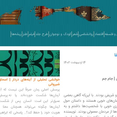
و فلسفه
اقتصاد
روانشناسی
شعر
کودک و نوجوان
طرح جلد
فیلم
طنز
ریشه‌ها
ا
14 اردیبهشت 1402
 | جام جم
خوانشی تحلیلی از آینه‌های دردار | اسحاق
شیروانی
پرسش اصلی رمان صرفاً این نیست که آیا
ریفی بودند. با این‌که گاهی بعضی
آرمان‌ها شکست خورده‌اند یا نه.پرسش
نسان‌های خوبی هستند و داستان حول
عمیق‌تر این است: انسان پس از شکست
اری خوبی با شخصیت‌ها داشتم و به
آرمان‌ها چگونه می‌تواند همچنان معنا و
ا از مردمان معمولی بودند. نویسنده
هویت خود را حفظ کند؟... پاسخی که ابراهی