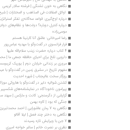
نگاهی به خون تشنگی | فرشته سالار کریمی
 اوائل المقالات فی المذاهب و المختارات | شی
درباره ‏‫اوج‌گیری‏‫: قواعد سه‌گانه‌ی تفکر استراتژیک پیشرفته‮‬‏‫ | مهرداد اینانلو
موسی‌زاده 
رضا امیرخانی: عاشق آنا کارنینا هستم 
فرار فرانسوی در گفت‌وگو با مهدیه عباس‌پور
4 کتاب درباره حضرت زینب سلام‌الله علیها
دارویی تلخ برای احیای حافظه جمعی ما | م
مروری بر زندانی خیابان دوم | یوریک کریم‌م
مفهوم تاریخ در مشرق زمین در گفت‌وگو با ع
روزگار سخت عالیجناب | شهره احدیت
کشتن شوالیه دلیر در گفت‌وگو با هاروکی موراک
پیرامون ناخودآگاه در نمایشنامه‌های شکسپیر 
گزارشی از دگرسنجی: کانت و مارکس | سهند ست
جنگی که بود | کاوه بهمن
نگاهی به 7 رمان عاشورایی | احمد محمدتبریزی
نگاهی به دختر چند فصل | لیلا آقالو
7 جن با ویرایش تازه رسیدند
نظری بر نصرت خانم | ساغر خواجه امیری