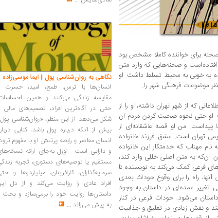
شادی‌هایش
...
صحنه برای خواننده کاملا مشخص بود
افتاده‌است و صحنه‌‌هایی که وارد متن
سنده به خوبی به محیط تسلط داشت. او
نگاهی به روان‌شناسی پول | ایما موسی‌زاده
نظر موضوعات فرهنگی شهر را.
انسان‌ها با ترس، طمع، امید، حسرت و
مقایسه زندگی می‌کنند و همین احساسات،
عاتی که از شهر تهران داشته، او را از
حتی در آگاه‌ترین افراد، تصمیم‌های مالی ر
ت. او حتی نحوه صحبت کردن مردم آن
شکل می‌دهد. از این منظر، «روان‌شناسی پول
پیداست. من او قصه عاشقانه‌ای از
بیش از آنکه درباره پول باشد، کتابی دربار
دیمی تهران است. عشق فرزند خانواده
انسان معاصر و رابطه پرتنش او با مفهوم ثرو
ه نام مهتاب که خدمتکار این خانواده
و دارایی است... اوزل به‌جای ارائه نسخه‌ها
ن آن‌که به متن اصلی خللی وارد کند،
مستقیم یا توصیه‌های دستوری، تجربه زندگی
های فرعی کمک می‌کند به نویسنده تا
سرمایه‌گذاران، کارآفرینان، میلیاردرها و حت
 آنها، راه را برای وقوع حوداث بعدی
افراد عادی را روایت می‌کند و از دل این
 تغییر عمده‌ای در داستان به وجود
داستان‌ها روایت خود را برمی‌سازد و بحث ر
استان می‌شود. حوداث فرعی در کنار
به پیش می‌راند
...
د و نقش زیادی در تعلیق و جذابیت