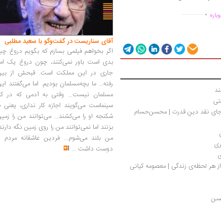
.
...............
باره
آقای سناریست در گفت‌وگو با سعید مطلبی
اگر بخواهم فیلمی بسازم که بگویم دروغ چی
بدی است باور نمی‌کنند، چون دروغ یک امر
جاری در این مملکت است. قبحش از بین
رفته... ما بچه‌مسلمان بودیم. اما می‌گفتند ای
ند
مسلمان نیست... وقتی به آدمی که در کار
تی 
سینماست می‌گویند اجازه کار نداری، یعنی ب
نواندیشی دینی و بیراهه‌ی نقد دینِ مردم به‌جای نقد دینِ قدرت | محسن‌حسام 
شکنجه او را می‌کشند... می‌توانند من را زمی
بزنند اما نمی‌توانند من را روی زمین نگه دارند
من بلند می‌شوم... فردین عاشقانه مردم را
ری
دوست داشت
...
ی
 از هر لحظه‌ی زندگی | معصومه کیانی
حسن