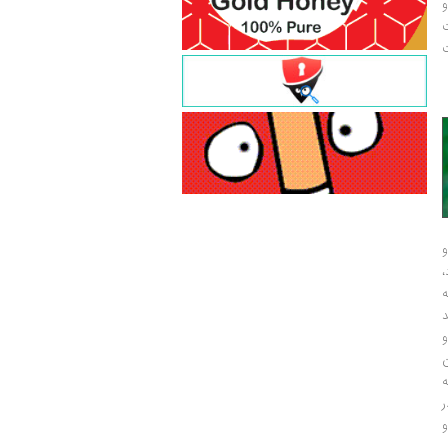
و
ت
ت
و
و
ر