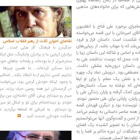
ی از قصه‌ها در زمان رضاشاه پهلوی
‌هایی که برای خانواده‌های مذهبی
رای برخورد علی فتاح با انقلابیون
آقای امیرخانی با این قصه می‌خواسته
ه شکست است. داستان فراز و فرود
تقاضای اخوان ثالث از رهبر انقلاب اسلامی
شد که با مهتاب باشد، از زیبایی‌های
جنگیدن با فرهنگ کار عبثی است... این
 و اساس و شاکله این داستان زیبا را
برادران آریایی ما و برادران وایکینگ، مثل اینک
بچه لات محل که دوست نداشتند علی به
سحرخیزتر از ما بوده‌اند و رفته‌اند جاهای خو
ین داستان درون‌مایه عشقی داشت.
دنیا مسکن کرده‌اند... ما همین چیزها را
ش مصطفی بود. درویش نماد یک چهره
نداریم. کسی نداریم از ما انتقاد بکند... استالی
 و نقش یک معلم را برای او ایفا
با وجود اینکه خودش گرجی بود، می‌خواست
ه‌ای که نوشته به سبک داستان‌های
در گرجستان نیز همه روسی حرف بزنند...من
گیری کمک گرفته و پایان زندگی علی را
میرم رو میندازم پیش آقای خامنه‌ای، من برا
ایان، پایانی برای علی متصور نبودم.
خودم رو نینداخته‌ام برای تو و امثال تو میر
نویسنده بود و دیگری قهرمان قصه
رو میندازم... به شرطی که شماها برگردید د
 همه عناصر داستانی به چشم می‌آمد
مملکت خودتان خدمت کنید
...
ز لحن و گفت‌وگوی آنها می‌توانستیم
داستان را به تصویر کشیده یک فضای
مشکلات آن دوره حاکم بر فضا را به
تفاوت‌ها انسان‌ هستند.