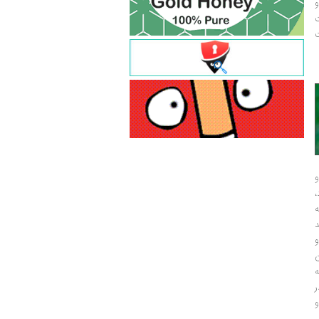
و
ت
ت
و
و
ر