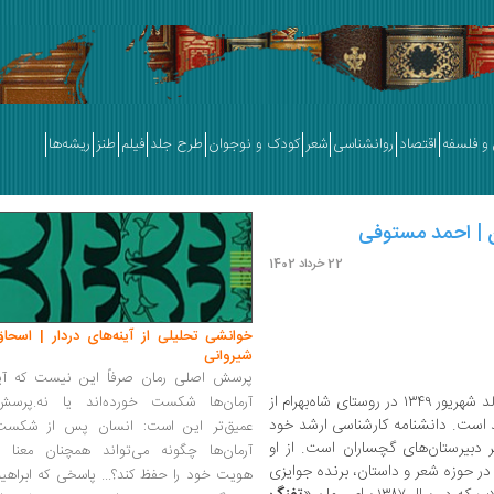
و فلسفه
اقتصاد
روانشناسی
شعر
کودک و نوجوان
طرح جلد
فیلم
طنز
ریشه‌ها
ان | احمد مستوفی
22 خرداد 1402
خوانشی تحلیلی از آینه‌های دردار | اسحاق
شیروانی
پرسش اصلی رمان صرفاً این نیست که آیا
، شاعر، نویسنده و پژوهشگر، متولد شهریور ۱۳۴۹ در روستای شاه‌بهرام از
آرمان‌ها شکست خورده‌اند یا نه.پرسش
د است. دانشنامه کارشناسی‌ ارشد خود
عمیق‌تر این است: انسان پس از شکست
ر دبیرستان‌های گچساران است. از او
آرمان‌ها چگونه می‌تواند همچنان معنا و
در حوزه شعر و داستان، برنده جوایزی
هویت خود را حفظ کند؟... پاسخی که ابراهی