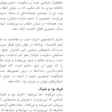
تظاهرات خیابانی علیه آن حکومت. حسن بهرامی
حافظه مردی به نام حکیم، که در دوران انقلاب
چند تن از دوستان هم‌خانه‌اش از جمله داریو
می‌کرده، تصویری از نحوه مبارزه خیابانی مر
چند هم‌خانه در دوران انقلاب و سرنوشت آنها،
جنگ حضوری فعال داشتند، ارائه دهد.
حکیم دانشجوی ادبیات است و علاقه‌مند به شعر
شعر کلاسیک. چنانکه در طول رمان هرگز نمی‌بی
دست‌کم شعرهای سیاسی این شاعران راجع ب
مخالفان حکومت طرفدار هم کم نداشته– بخوان
است و مدام حافظ و خیام می‌خواند و شاید تا
را، که راوی آن خود حکیم است، گاه شعرگون
فشرده‌کردن رخدادها در درون تصویرها، صداه
شعرگونه، تصویری موجز از آنچه در دوران ان
خیابان‌های تهران در جریان بود، ارائه دهد.
فریاد بود و شلیک
رمان این‌گونه آغاز می‌شود: «فریاد بود و شل
اشباحی که می‌دویدند دنبال‌مان و سایه‌هایی که
بین‌مان کم می‌شد و می‌افتاد. مشت‌های گره‌خو
شعارها که می‌روییدند بر دیوارها و سایه‌ها که