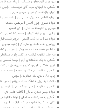
مروری بر گلوله‌های واشینگتن | پیام حیدرقزوی
نگاهی به قهوه‌ی سرد آقای نویسنده | رامین جه
درباره بازمانده کجه‌جی | مهدی کریمی
درباره الماسی به بزرگی هتل ریتز | طه‌حسین ف
درباره شهری چون آلیس | مرتضی منصف
مروری بر شایسته سالادی! | اکبر اکسیر
از ابری درون آینه گریان | محمدرضا شفیعی کد
درباره ملاقات در شب آفتابی | پرویز شیشه‌گران
پیرامون همه نام‌های ساراماگو | زهره مرتجی
و اما سوءقصد به ذات همایونی | سیدعلی شا
سه جلد انقلاب فرانسه در گفت‌وگو با عبدالعلی 
نگاهی به یک عاشقانه‌ی آرام | مهسا شمسی پو
لنین: ۲۰۱۷؛ یادآوری، تکرار و حل‌وفصل در گفت‌وگو با روژان مظفری
نگاهی به تابستان مرگ و معجزه | سعید خزای
چاپ 88 از روی ماه خداوند را ببوس
بالاخره یه روزی قشنگ حرف می‌زنم | حمید ن
نگاهی به نان سال‌های جنگ | ام‌لیلا قراخانی
درباره زمین بدون مردان | فاطمه علیمرادی
نگاهی به نمایشنامه صالحان | کیانا خانلرخانی
نظری بر تاریخ فشرده جنگ | لیلا عبداللهی
یادداشتی بر قلبی که می‌تپد | متین نوروزی