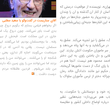
تهران»، نویسنده از موقعیت درستی که
سان از کنار آن گذشته و آن را چندان
ندین‌بار به حضور جنازه‌ها در جوار
آقای سناریست در گفت‌وگو با سعید مطلبی
این اشاره‌ها جنبه‌ای زیبایی‌شناختی و
اگر بخواهم فیلمی بسازم که بگویم دروغ چی
بدی است باور نمی‌کنند، چون دروغ یک امر
جاری در این مملکت است. قبحش از بین
گ، عشق را نیز تجربه می‌کند. عشق به
رفته... ما بچه‌مسلمان بودیم. اما می‌گفتند ای
ر می‌گشاید و به آنها پناه می‌دهد و
مسلمان نیست... وقتی به آدمی که در کار
 بر سر ماموران حکومت آتش ببارند. این
سینماست می‌گویند اجازه کار نداری، یعنی ب
بی و دل باختن راوی به این دختر
شکنجه او را می‌کشند... می‌توانند من را زمی
 احمد محمود هم نیست. آنجا هم در
بزنند اما نمی‌توانند من را روی زمین نگه دارند
ا پای لنگ از دست مامورها گریخته،
من بلند می‌شوم... فردین عاشقانه مردم را
 حکیم نیز مانند دلدادگی خالد رمان
دوست داشت
...
 چراکه دختر از ترس مأموران ساواک با
رزه خود و دوستانش با حکومت، به
ب هم می‌پردازد؛ جنبه‌هایی نظیر
 درباره اوضاع داخلی کشور و مقایسه