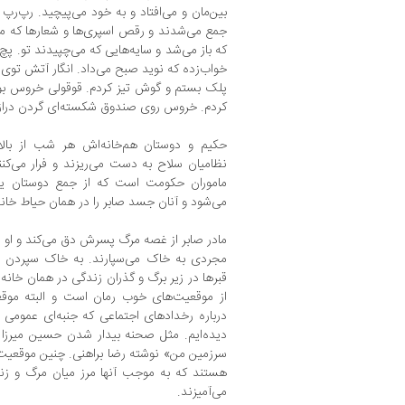
بین‌مان و می‌افتاد و به خود می‌پیچید. رپ‌رپ 
جمع می‌شدند و رقص اسپری‌ها و شعارها که م
که باز می‌شد و سایه‌هایی که می‌چپیدند تو. پ
خواب‌زده که نوید صبح می‌داد. انگار آتش توی
پلک بستم و گوش تیز کردم. قوقولی خروس بود 
کردم. خروس روی صندوق شکسته‌ای گردن دراز 
حکیم و دوستان هم‌خانه‌ا‌ش هر شب از بالای
نظامیان سلاح به دست می‌ریزند و فرار می‌کن
ماموران حکومت است که از جمع دوستان ی
می‌شود و آنان جسد صابر را در همان حیاط خانه
مادر صابر از غصه مرگ پسرش دق می‌کند و او ر
مجردی به خاک می‌سپارند. به خاک سپردن 
قبرها در زیر برگ و گذران زندگی در همان خانه 
از موقعیت‌های خوب رمان است و البته موقع
درباره رخدادهای اجتماعی که جنبه‌ای عمومی 
دیده‌ایم. مثل صحنه بیدار شدن حسین میرزا 
سرزمین من» نوشته رضا براهنی. چنین موقعیت‌ه
هستند که به موجب آنها مرز میان مرگ و زند
می‌آمیزند.