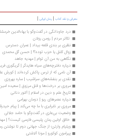
|
|
معرفی و نقد کتاب
رمان ایرانی
درد جاودانگی در گفت‌وگو با بهاءالدین خرمش
 تئاتر مردم | رومن رولان 
نظری بر بندی قلعه بیداد | عمران دسترس
زوال کلنل یا حزب توده؟! | حسن گل محمدی
نگاهی به من آن توام | مهدیه جاهد 
درباره دفترچه‌های سیاه هایدگر | گریگوری فرید
آن نامی که از ترس پاکش کرده‌اند | کورش عل
نقدی بر بنفشه‌های سراشیب | ساره بهروزی
مروری بر درخت‌ها و قتل مرزوق | سعیده امین‌ز
تاریخ علم و دین در اسلام | آلنور دنانی
درباره عصرهای ریو | دومان بهرامی
مروری بر نابرابری با ما چه می‌کند | پیام حیدرق
وضعیت بی‌عاری در گفت‌وگو با حامد جلالی
 خالق اولین رمان پلیسی فارسی کیست؟ | مه
ویلیام وارتن؛ از جنگ جهانی دوم تا نوشتن رما
پیرامون کوکورو | مونا آلاشتی