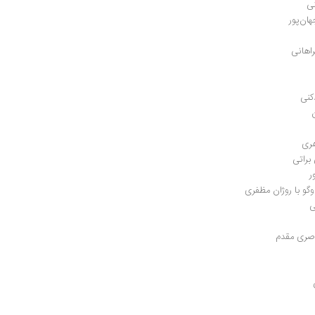
نی
ان‌پور
راهانی
کنی
هری
براتی
ر
ی
اصری مقدم