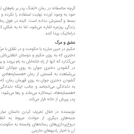
گرچه متاسفانه در رمان «تفنگ پدر بر بام‌های 
خود به وجود آورده نهایت استفاده را نکرده و آ
بسط و گسترش نداده است. البته در طول رمان چ
زندگی روزمره اشاره می‌شود، اما نه به شکلی که 
دراماتیک پیدا کنند.
عشق و مرگ
حکیم در حین مبارزه با حکومت و در تقابل با مر
دختری که به روی حکیم و دوستان انقلابی‌اش د
می‌گذارد که آنها از راه خانه‌اش به بام بروند و
در گشودن دختری جوان به روی جوانان انقلا
بی‌شباهت به قسمتی از رمان «همسایه‌ها‌»ی
گشودن دختری جوان به روی قهرمان رمان، که ب
به دلدادگی می‌انجامد و جالب اینکه دلدادگی
«همسایه‌ها»، نیمه‌کاره می‌ماند و رها می‌شود؛
پدر پیرش از خانه فرار می‌کند.
نویسنده در خلال تعریف کردن داستان مبا
جنبه‌های دیگری از حوادث مربوط به انقلا
دروغ‌پردازی‌های رسانه‌های وابسته به حکومت
آن با اخبار رادیوهای خارجی.