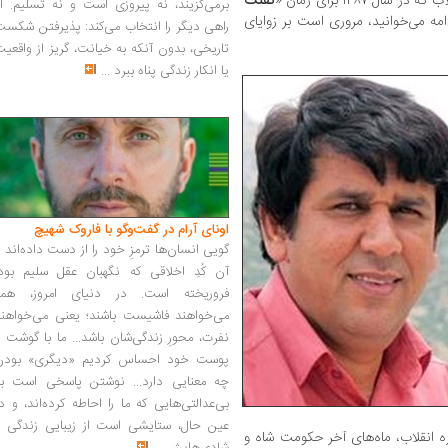
 ١٣٨٧ برای رمان «
تفنگ
برمی‌گزیند، نه پیروزی است و نه تسلیم. ا
امه می‌خوانید، مروری است بر زوایای
راهی دیگر را انتخاب می‌کند: پذیرفتن شکس
تاریخی، بدون آنکه به خیانت، گریز از واقعی
یا انکار زندگی پناه ببرد
...
اونای آرام در گفت‌وگو با فاروک شهیچ‭
گویی انسان‌ها ترمزِ خود را از دست داده‌اند 
آن کُدِ اخلاقی که نگهبان عقل سلیم بود،
فروریخته است. در دنیای امروز، همه
می‌خواهند فاشیست باشند؛ یعنی می‌خواهند
نفرت، محورِ زندگی‌شان باشد... ما با گوشت 
پوست خود احساس کردیم «دیگری» بودن
چه معنایی دارد... نوشتن پاسخی است به
بی‌عدالتی‌هایی که ما را احاطه کرده‌اند، و د
عین حال، ستایشی است از زیبایی زندگی و
ره انقلاب، ماه‌های آخر حکومت شاه و