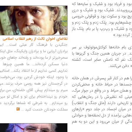
بود و فریاد بود و شلیک و سایه‌ها که
ی‌روییدند. شلیک بود و شلیک و دری
چ‌پچ بود و سکوت بود و قوقولی خروسی
 چشم‌هایم بود. پلک زدم و پلک زدم و
و شلیک و رپ‌رپ پا بر بام. پلک باز
کرده بود.»
تقاضای اخوان ثالث از رهبر انقلاب اسلامی
جنگیدن با فرهنگ کار عبثی است... این
 بام خانه‌ها کوکتل‌مولوتوف بر سر
برادران آریایی ما و برادران وایکینگ، مثل اینک
ند. در جریان همین جنگ و گریزها با
سحرخیزتر از ما بوده‌اند و رفته‌اند جاهای خو
ک نفر که نامش صابر است، کشته
دنیا مسکن کرده‌اند... ما همین چیزها را
 دفن می‌کنند.
نداریم. کسی نداریم از ما انتقاد بکند... استالی
با وجود اینکه خودش گرجی بود، می‌خواست
ا هم در کنار قبر پسرش در همان خانه
در گرجستان نیز همه روسی حرف بزنند...من
جسدها در حیاط خانه و مخفی‌کردن
میرم رو میندازم پیش آقای خامنه‌ای، من برا
و همان حیاط و در واقع در جوار مرگ،
یتی که نظیرش را در رمان‌هایی که
خودم رو نینداخته‌ام برای تو و امثال تو میر
و تاریخی دارند (مثل جنگ و انقلاب)
رو میندازم... به شرطی که شماها برگردید د
در میان اجساد در جلد دوم «رازهای
مملکت خودتان خدمت کنید
...
ایی برآمده از دل لحظه‌ها و حوادثی
گی از میان می‌رود و این دو به هم