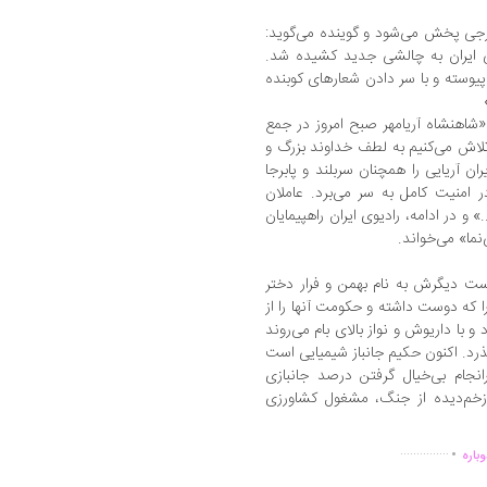
خارجی پخش می‌شود و گوینده می‌گوید:
تی ایران به چالشی جدید کشیده شد.
یوسته و با سر دادن شعارهای کوبنده
: «شاهنشاه آریامهر صبح امروز در جمع
تلاش می‌کنیم به لطف خداوند بزرگ و
ان آریایی را همچنان سربلند و پابرجا
 امنیت کامل به سر می‌برد. عاملان
» و در ادامه، رادیوی ایران راهپیمایان
ما» می‌خواند.
وست دیگرش به نام بهمن و فرار دختر
ا که دوست داشته و حکومت آنها را از
و با داریوش و نواز بالای بام می‌روند
ذرد. اکنون حکیم جانباز شیمیایی است
نجام بی‌خیال گرفتن درصد جانبازی
ی زخم‌دیده از جنگ، مشغول کشاورزی
.
...............
باره