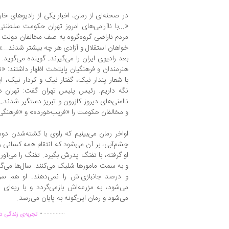
در صحنه‌ای از رمان، اخبار یکی از رادیوهای 
«...با ناآرامی‌های امروز تهران حکومت سلطن
مردم ناراضی گروه‌گروه به صف مخالفان دولت پ
خواهان استقلال و آزادی هر چه بیشتر شدند...»
بعد رادیوی ایران را می‌گیرند. گوینده می‌گوید
هنرمندان و فرهنگیان پایتخت اظهار داشتند: «
با شعار پندار نیک، گفتار نیک و کردار نیک، ایر
نگه داریم. رئیس پلیس تهران گفت: تهران در
ناامنی‌های دیروز کازرون و تبریز دستگیر شدند...
و مخالفان حکومت را «فریب‌خورده» و «فرهنگی‌ن
اواخر رمان می‌بینیم که راوی با کشته‌شدن د
چشم‌آبی، بر آن می‌شود که انتقام همه کسانی ر
او گرفته، با تفنگ پدرش بگیرد. تفنگ را می‌آورد 
و به سمت مامورها شلیک می‌کنند. سال‌ها می‌گ
و درصد جانبازی‌اش را نمی‌دهند. او هم سرا
می‌شود، به مزرعه‌اش بازمی‌گردد و با ریه‌ا
می‌شود و رمان این‌گونه به پایان می‌رسد.
.
..............
تجربه‌ی زندگی دو