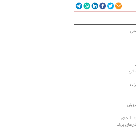
اهی
یانی
اده
زوینی
دی گنجوی
ن‌های بزرگ 