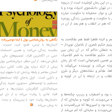
شادی‌هایش
...
 در این رمان کوشیده است از دریچه
 در تهران دانشجوی ادبیات بوده و با
ش و نواز، مخفیانه با حکومت مبارزه
دم با حکومت و همچنین زندگی روزمره
 که هم در انقلاب و هم بعد از آن در
 و البته ظاهرا فقط هم علاقه‌مند به
نگاهی به روان‌شناسی پول | ایما موسی‌زاده
نیم حکیم شعری از شاعران نوپرداز –
انسان‌ها با ترس، طمع، امید، حسرت و
ه خفقان حاکم که در آن زمان بین
مقایسه زندگی می‌کنند و همین احساسات،
د. حکیم علاقه‌مند به شعر کلاسیک
حتی در آگاه‌ترین افراد، تصمیم‌های مالی ر
ثیر همین شعرخوانی است که نثر رمان
شکل می‌دهد. از این منظر، «روان‌شناسی پول
ه‌ می‌کند و نویسنده می‌کوشد با
بیش از آنکه درباره پول باشد، کتابی دربار
ا، علائم و نشانه‌های دیگر و نثری
انسان معاصر و رابطه پرتنش او با مفهوم ثرو
قلاب و در ارتباط با آن در کوچه و
و دارایی است... اوزل به‌جای ارائه نسخه‌ها
مستقیم یا توصیه‌های دستوری، تجربه زندگی
سرمایه‌گذاران، کارآفرینان، میلیاردرها و حت
یک بود و اضطراب و رپ‌رپ چکمه‌ها و
افراد عادی را روایت می‌کند و از دل این
 می‌دویدند ته کوچه و سایه‌ای که از
داستان‌ها روایت خود را برمی‌سازد و بحث ر
رده بود و اسپری‌ها که می‌رقصیدند و
به پیش می‌راند
...
 می‌دویدند و سایه‌ای که کم می‌شد از