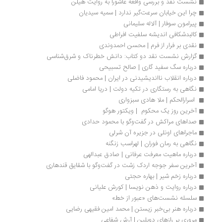
نشست نقد و بررسی واقعه عاشورا به روایت هیلن
چرا این خیابان سرعت‌گیر ندارد | سمیه سیدیان
پیرامون سوفار | آلاله سلیمانی
کالبدشکافی اندیشه سلفیت افراطی
نقدی بر فرار از فرم | محسن احمدوندی
گزارش نشست نقد دو کتاب: دانش خطرناک و شرق‌شناسی
درباره سگ سفید گاری | صالح تسبیحی
درباره انقلاب نااندیشیدنی در ایران | محمود فاضلی
نگاهی به رستگاری در تکیه دولت | دریا امامی
 اسرارالحکم | ملا هادی سبزواری
آخرین روز یک محکوم  | ویکتور هوگو
صداهای مراکش در گفت‌وگو با محمود حدادی
ماجراهای اونلی در جزیره‌ آن شرلی
نگاهی به رمان فوران | لهراسب‌ زنگنه
درباره ماهیت معرفت عرفانی | صادق عبدالهی
آخرین سفر جوجه اردک زشت در گفت‌وگو با شقایق قندهاری
درباره زخم شیر | بهاره حجتی
درباره روایت و ذهن نویسا | کورش علیانی
سلسله نشست‌های «عبور از خط» 
درباره هنر بی‌خبر زیستن | محمد امین فقیهی رضایی
مروری بر رازهای دوبلین | آرش شفاعی