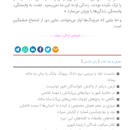
 ترک نکرده بودند، زندگی او به این جا نمی‌رسید. لعنت به وابستگی،
بستگی زندگی‌ها را ویران می‌سازد.»
اما جایی که خرچنگ‌ها آواز می‌خوانند، جایی دور از اجتماع خشمگین
ت.
.
.
..............
..............
تجربه‌ی زندگی دوباره
|
|
رفی و نقد کتاب
رمان خارجی
نشست نقد و بررسی نیم دانگ پیونگ یانگ یا رمان به مثابه 
رسانه 
ترس دیکنز از واکنش خوانندگان الیور توئیست
در حاشیه شهر و دیوارهای بی‌ثباتش | مهسا طاعتی
نگاهی به رنج‌های کوچک شادی‌های بزرگ| سارا سالک
مروری بر عصر هوش مصنوعی و آینده ما انسان‌ها | محمد فاضلی
نود و نودویکمین شماره از گزارش میراث
نامه‌های عاشقانه با کلمه‌های آبی تیره
تئاتر سرکوب شدگان | پارسا شهری