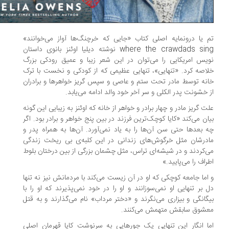
 یا درونمایه اصلی کتاب «جایی که خرچنگ‌ها آواز می‌خوانند»
where the crawdads sing نوشته دیلیا اوئنز بانوی داستان
یس امریکایی را می‌توان در این شعر زیبا و عمیق رودکی بزرگ
اصه کرد. «تنهایی»، تنهایی عظیمی که از کودکی و نخست با ترک
نه توسط مادر تحت ستم و عاصی و سپس گریز خواهرها و برادران
 خشونت پدر الکلی و سر آخر خود والد ادامه می‌یابد.
ت گریز مادر و چهار برادر و خواهر از خانه که اوئنز به زیبایی این گونه
ان می‌کند «کایا کوچک‌ترین فرزند در بین پنج خواهر و برادر بود. اگر
 بعدها حتی سن آن‌ها را به یاد نمی‌آورد. آن‌ها به همراه پدر و
درشان مثل خرگوش‌های زندانی در این کلبه‌ی بی ریخت زندگی
‌کردند و در شیشه‌ای تراس، مثل چشمان بزرگی از بین درختان بلوط
راف را می‌پایید.»
اما جامعه کوچکی که او در آن زیست می‌کند با مردمانش نیز نه تنها
 بر تنهایی او نمی‌سوزانند و او را در خود نمی‌پذیرند که او را با
گانگی و بیزاری می‌نگرند و «دختر مرداب» نام می‌گذارند و به قتل
شوق سابقش متهمش می‌کنند.
ا انگار این تنهایی یک جورهایی به سرنوشت کایا قهرمان اصلی