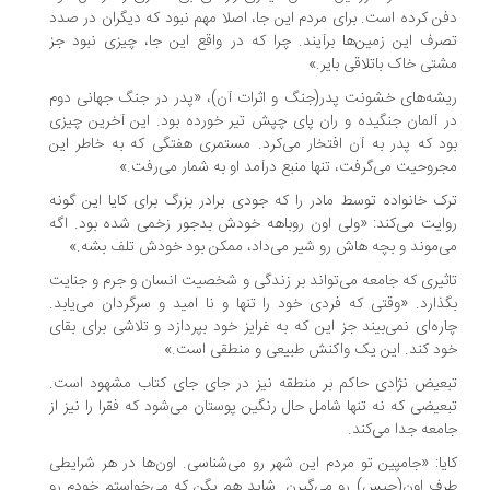
ن کرده است. برای مردم این جا، اصلا مهم نبود که دیگران در صدد
رف این زمین‌ها برآیند. چرا که در واقع این جا، چیزی نبود جز
تی خاک باتلاقی بایر.»
شه‌های خشونت پدر(جنگ و اثرات آن)، «پدر در جنگ جهانی دوم
 آلمان جنگیده و ران پای چپش تیر خورده بود. این آخرین چیزی
د که پدر به آن افتخار می‌کرد. مستمری هفتگی که به خاطر این
روحیت می‌گرفت، تنها منبع درآمد او به شمار می‌رفت.»
ک خانواده توسط مادر را که جودی برادر بزرگ برای کایا این گونه
ایت می‌کند: «ولی اون روباهه خودش بدجور زخمی شده بود. اگه
‌موند و بچه هاش رو شیر می‌داد، ممکن بود خودش تلف بشه.»
ثیری که جامعه می‌تواند بر زندگی و شخصیت انسان و جرم و جنایت
ذارد. «وقتی که فردی خود را تنها و نا امید و سرگردان می‌یابد.
ره‌ای نمی‌بیند جز این که به غرایز خود بپردازد و تلاشی برای بقای
د کند. این یک واکنش طبیعی و منطقی است.»
عیض نژادی حاکم بر منطقه نیز در جای جای کتاب مشهود است.
عیضی که نه تنها شامل حال رنگین پوستان می‌شود که فقرا را نیز از
معه جدا می‌کند.
یا: «جامپین تو مردم این شهر رو می‌شناسی. اون‌ها در هر شرایطی
ف اون(چیس) رو می‌گیرن. شاید هم بگن که می‌خواستم خودم رو