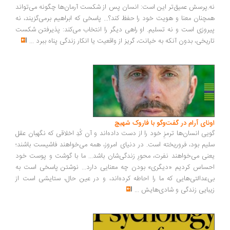
.پرسش عمیق‌تر این است: انسان پس از شکست آرمان‌ها چگونه می‌تواند
چنان معنا و هویت خود را حفظ کند؟... پاسخی که ابراهیم برمی‌گزیند، نه
روزی است و نه تسلیم. او راهی دیگر را انتخاب می‌کند: پذیرفتن شکست
ریخی، بدون آنکه به خیانت، گریز از واقعیت یا انکار زندگی پناه ببرد
...
ونای آرام در گفت‌وگو با فاروک شهیچ
یی انسان‌ها ترمزِ خود را از دست داده‌اند و آن کُدِ اخلاقی که نگهبان عقل
یم بود، فروریخته است. در دنیای امروز، همه می‌خواهند فاشیست باشند؛
نی می‌خواهند نفرت، محورِ زندگی‌شان باشد... ما با گوشت و پوست خود
ساس کردیم «دیگری» بودن چه معنایی دارد... نوشتن پاسخی است به
‌عدالتی‌هایی که ما را احاطه کرده‌اند، و در عین حال، ستایشی است از
بایی زندگی و شادی‌هایش
...