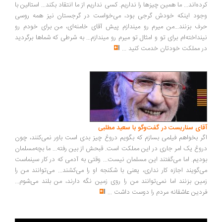
ده‌اند... ما همین چیزها را نداریم. کسی نداریم از ما انتقاد بکند... استالین با
ود اینکه خودش گرجی بود، می‌خواست در گرجستان نیز همه روسی
ف بزنند...من میرم رو میندازم پیش آقای خامنه‌ای، من برای خودم رو
نداخته‌ام برای تو و امثال تو میرم رو میندازم... به شرطی که شماها برگردید
 مملکت خودتان خدمت کنید
...
ای سناریست در گفت‌وگو با سعید مطلبی
ر بخواهم فیلمی بسازم که بگویم دروغ چیز بدی است باور نمی‌کنند، چون
وغ یک امر جاری در این مملکت است. قبحش از بین رفته... ما بچه‌مسلمان
دیم. اما می‌گفتند این مسلمان نیست... وقتی به آدمی که در کار سینماست
‌گویند اجازه کار نداری، یعنی با شکنجه او را می‌کشند... می‌توانند من را
ین بزنند اما نمی‌توانند من را روی زمین نگه دارند، من بلند می‌شوم...
دین عاشقانه مردم را دوست داشت
...