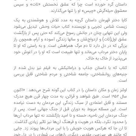
ستان گره خورده است چرا که عشق نخستش «تات» و سپس
شوق حیله‌گرش «چیس» او را تنها می‌گذارند.
یا دختر قهرمان داستان گرچه به مدد تلاش و هوشمندی به یک
ست شناس تجربی و نویسنده کتاب حیات وحش تبدیل می‌شود
ی این تنهایی چنان در جانش رسوخ می‌کند که حتی پس از بازگشت
ق اول(تات) و ازدواج‌شان و سالها زندگی آسوده و آرام، همچون راز
رگی که در دل دارد تا دم مرگ همراهش است. و به راستی که او تا
یان دختر مرداب می‌ماند و تنها طبیعت است که او را در آغوش خود
‌پذیرد از خاک به خاک.
اب که با داستان جذاب و دراماتیکش به فیلم نیز بدل شده از
به‌های روانشناختی، جامعه شناختی و مردم شناختی قابل بررسی
ت.
ئنز زمان و مکان داستان را در کتاب این گونه شرح می‌دهد : «اکنون
سال ۱۹۵۲ است. طبق شواهد و قرائن، به مدت چهار قرن هیچ مدرک
تند و قابل اعتمادی از سبک زندگی این مردمان به دست نیامده
ت. این مسئله مربوط به دوران قبل از جنگ جهانی است. پس از
گ مردمان این ناحیه، خسته و نا امید بازگشتند نه تنها مرداب آن‌ها
 محدود نکرد، بلکه در هویت و فرهنگ آن‌ها نیز تاثیر زیادی گذاشت.
 آن جا که هرکس هویت خویش را با این مرداب‌ها پیوند زد. جایی
 مانند هر سرزمین مقدس دیگری رازهای بی شماری را در دل خود