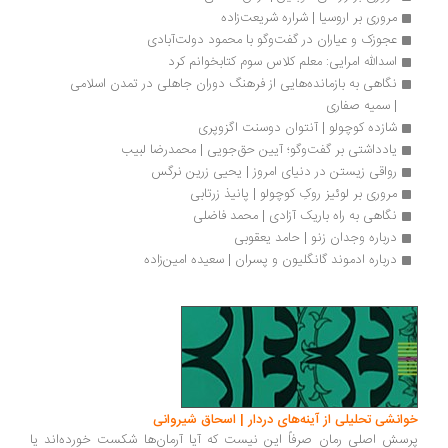
مروری بر اروسیا | شراره شریعت‌زاده 
عجوزک و عیاران در گفت‌وگو با محمود دولت‌آبادی
اسدالله امرایی: معلم کلاس سوم کتابخوانم کرد
نگاهی به بازمانده‌هایی از فرهنگ دوران جاهلی در تمدن اسلامی 
| سمیه صفاری
شازده کوچولو | آنتوان دوسنت اگزوپری
یادداشتی بر گفت‌وگو؛ آیین حق‌جویی | محمدرضا لبیب
رواقی زیستن در دنیای امروز | یحیی زرین نرگس
مروری بر لوئیز روکِ کوچولو | پانیذ زرتابی
نگاهی به راه باریک آزادی | محمد فاضلی
درباره وجدان زنو | حامد یعقوبی
درباره ادموند گانگلیون و پسران | سعیده امین‌زاده
انشی تحلیلی از آینه‌های دردار | اسحاق شیروانی
سش اصلی رمان صرفاً این نیست که آیا آرمان‌ها شکست خورده‌اند یا