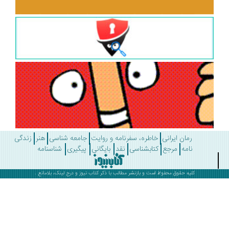
رمان ایرانی
خاطره، سفرنامه و روایت
جامعه شناسی
هنر
زندگی
نامه
مرجع
کتابشناسی
نقد
بایگانی
پیگیری
شناسنامه
کلیه حقوق محفوظ است و بازنشر مطالب با ذکر
کتاب نیوز
و درج لینک، بلامانع .