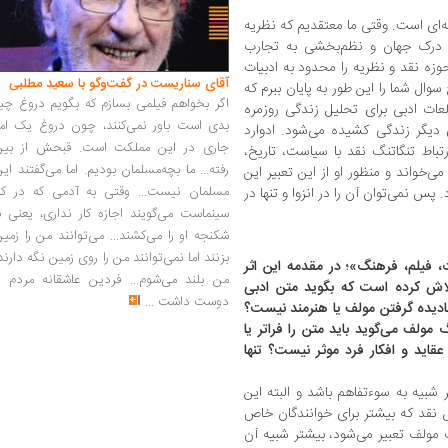
ته‌ای است. وقتی ما معتقدیم که نظریه
ر درک جهان و نظم‌بخشی به تجارب
ه نقد و نظریه را محدود به ادبیات
آقای سناریست در گفت‌وگو با سعید مطلبی
سوال شما را این طور به پایان ببرم که
اگر بخواهم فیلمی بسازم که بگویم دروغ چی
عات ادبی برای تحلیل زندگی روزمره
بدی است باور نمی‌کنند، چون دروغ یک امر
ای دیگر زندگی کشیده می‌شود. ادوارد
جاری در این مملکت است. قبحش از بین
تباط تنگاتنگ نقد با سیاست، تاریخ،
رفته... ما بچه‌مسلمان بودیم. اما می‌گفتند ای
ی‌خواند و منظور او از این تعبیر این
مسلمان نیست... وقتی به آدمی که در کار
. پس نمی‌توان آن را در انزوا و تنها در
سینماست می‌گویند اجازه کار نداری، یعنی ب
شکنجه او را می‌کشند... می‌توانند من را زمی
بزنند اما نمی‌توانند من را روی زمین نگه دارند
، فیلم، فرهنگ»؛ در مقدمه این اثر
من بلند می‌شوم... فردین عاشقانه مردم را
تلاش کرده است که بگوید متن ادبی
دوست داشت
...
یده گرفتن مولف یا هنرمند نیست؟
مولف می‌گوید باید متن را فراتر یا
عقاید و افکار فرد موثر نیست؟ تنها
شبیه به سوء‌تفاهم باشد و البته این
نقد که بیشتر برای خوانندگان خاص
 مولف تعبیر می‌شود، بیشتر شبیه آن