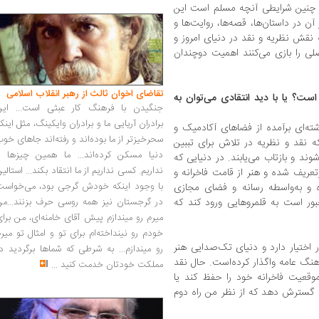
 در چنین شرایطی آنچه مسلم است این
 در داستان‌ها، قصه‌ها، روایت‌ها و
ه نقش نظریه و نقد در دنیای امروز و
لی را بازی می‌کنند اهمیت دوچندان
تقاضای اخوان ثالث از رهبر انقلاب اسلامی
ست؟ یا با دید انتقادی می‌توان به
جنگیدن با فرهنگ کار عبثی است... این
برادران آریایی ما و برادران وایکینگ، مثل اینک
ه‌ای برآمده از فضاهای آکادمیک و
سحرخیزتر از ما بوده‌اند و رفته‌اند جاهای خو
 نقد و نظریه در تلاش برای تببین
دنیا مسکن کرده‌اند... ما همین چیزها را
ند و بازتاب می‌یابند. در دنیایی که
نداریم. کسی نداریم از ما انتقاد بکند... استالی
عریف شده و هنر از قامت فاخرانه و
با وجود اینکه خودش گرجی بود، می‌خواست
 و به‌واسطه رسانه و فضای مجازی
بور است به قلمروهایی ورود کند که
در گرجستان نیز همه روسی حرف بزنند...من
میرم رو میندازم پیش آقای خامنه‌ای، من برا
خودم رو نینداخته‌ام برای تو و امثال تو میر
 اختیار دارد و دنیای تک‌صدایی هنر
رو میندازم... به شرطی که شماها برگردید د
رهنگ عامه واگذار کرده‌است. حال نقد
مملکت خودتان خدمت کنید
...
وقعیت فاخرانه خود را حفظ کند یا
ا گسترش دهد که از نظر من راه دوم