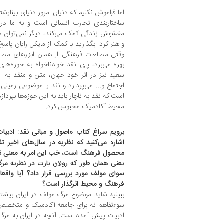
اما فراموش نکنیم که دنیای امروز دنیای بینارش
ساختاربندی تجارب انسانی است و به ما د
مغشوش زندگی کمک می‌کند، دیگر نمی‌توان حوز
و هنر کرد. بگذارید با کمک از مایکل رایان پاسخ 
وقتی مطالعات فرهنگی از همان ابزارهای مطال
بهره می‌برد، پای نقد خواه‌ناخواه به حوزه‌ه
سعید نیز در اثر خود جهان، متن و منقد به ار
اجتماع و... می‌پردازد و نقد را موضوعی زمینی م
است که نقد به ناچار باید به این حوزه‌ها بپردازد
محیط آکادمیک محبوس کرد.
برویم سراغ کتاب «اصول و مبانی نقد: ادبیات
اشاره می‌کنید که نظریه در سال‌های اخیر 
محصول فرهنگ است، خب این امر به معنی ناد
یعنی همان طور که رولان بارت در نظریه مرگ 
سوای مولف مورد بررسی قرار داد؟ آیا واقعا 
فرهنگ و محیط اثرگذار است؟
ببینید شاید موضوع مرگ مولف در ایران بیشتر 
سوءتفاهم نه برای جامعه آکادمیک و متخصص 
ادبیات پیش آمده است. آنچه در ایران به مرگ