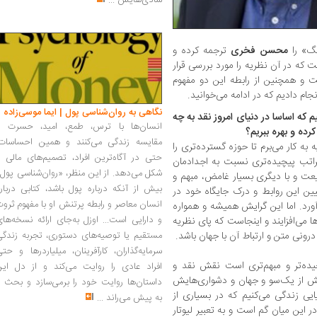
شادی‌هایش
...
نگ» را
محسن فخری
ترجمه کرده و
 که در آن نظریه را مورد بررسی قرار
ت و همچنین از رابطه این دو مفهوم
ام دادیم که در ادامه می‌خوانید.
نگاهی به روان‌شناسی پول | ایما موسی‌زاده
 که اساسا در دنیای امروز نقد به چه
انسان‌ها با ترس، طمع، امید، حسرت و
کرده و بهره ببریم؟
مقایسه زندگی می‌کنند و همین احساسات،
 به کار می‌برم تا حوزه گسترده‌تری را
حتی در آگاه‌ترین افراد، تصمیم‌های مالی ر
مراتب پیچیده‌تری نسبت به اجدادمان
شکل می‌دهد. از این منظر، «روان‌شناسی پول
یعت و با دیگری بسیار غامض، مبهم و
بیش از آنکه درباره پول باشد، کتابی دربار
ین این روابط و درک جایگاه خود در
انسان معاصر و رابطه پرتنش او با مفهوم ثرو
‌آورد. اما این گرایش همیشه و همواره
و دارایی است... اوزل به‌جای ارائه نسخه‌ها
ا می‌افزایند و اینجاست که پای نظریه
درونی متن و ارتباط آن با جهان باشد.
مستقیم یا توصیه‌های دستوری، تجربه زندگی
سرمایه‌گذاران، کارآفرینان، میلیاردرها و حت
چیده‌تر و مبهم‌تری است نقش نقد و
افراد عادی را روایت می‌کند و از دل این
یش از یک‌سو و جهان و دشواری‌هایش
داستان‌ها روایت خود را برمی‌سازد و بحث ر
ایی زندگی می‌کنیم که در بسیاری از
به پیش می‌راند
...
این میان گم است و به تعبیر لیوتار