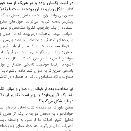
در کلیت یکسان بوده و در هریک از سه حوزه‌
کتاب مایکل رایان، به آن پرداخته است با یکد
همین می‌تواند برای مخاطب امروز محل درنگ و 
پیش‌تر بحث کردیم می‌تواند حوزه‌های هنری
استفاده از یک چارچوب تقریبا مشخص و فرمول‌
ادبیات، فیلم، فرهنگ درمی‌یابد که با اصو
پدیده‌های فرهنگی و اجتماعی را مورد بررسی قر
از فرمالیسم صحبت می‌کنیم از ارتباط فرم و م
بخش‌های اساسی آثار هنری است. در فرم‌گرایانه‌ت
خواندن فصل نقد تاریخی- که شما مثال زدید- خو
«گاو» به ارتباط موقعیت تاریخی اجتماع آن روز ای
پاسخی صریح‌تر به سوال شما داده باشم باید 
متفاوت و گاه متضادی دارند اما همواره در تلا
آیا مخاطب بعد از خواندن «اصول و مبانی نقد:
نقد یک اثر بپردازد؟ یا بهتر است بگویم آیا
در فرد شکل می‌گیرد؟
همان طور که در مقدمه کتاب اشاره کرده‌ام اس
خواه‌ناخواه به محض مواجه با یک اثر هنری تل
تحلیل کنیم. ادراک ما از متن به واسطه زیس
نظریات شکل می‌گیرد. هر خواننده‌ای چه بخواه