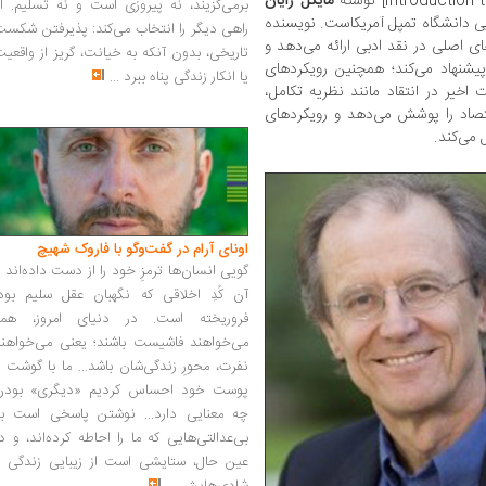
Introduct] نوشته
مایکل رایان
برمی‌گزیند، نه پیروزی است و نه تسلیم. ا
یی دانشگاه تمپل آمریکاست. نویسنده
راهی دیگر را انتخاب می‌کند: پذیرفتن شکس
های اصلی در نقد ادبی ارائه می‌دهد و
تاریخی، بدون آنکه به خیانت، گریز از واقعی
شنهاد می‌کند؛ همچنین رویکردهای
یا انکار زندگی پناه ببرد
...
 اخیر در انتقاد مانند نظریه تکامل،
اقتصاد را پوشش می‌دهد و رویکردهای
 می‌کند.
اونای آرام در گفت‌وگو با فاروک شهیچ‭
گویی انسان‌ها ترمزِ خود را از دست داده‌اند 
آن کُدِ اخلاقی که نگهبان عقل سلیم بود،
فروریخته است. در دنیای امروز، همه
می‌خواهند فاشیست باشند؛ یعنی می‌خواهند
نفرت، محورِ زندگی‌شان باشد... ما با گوشت 
پوست خود احساس کردیم «دیگری» بودن
چه معنایی دارد... نوشتن پاسخی است به
بی‌عدالتی‌هایی که ما را احاطه کرده‌اند، و د
عین حال، ستایشی است از زیبایی زندگی و