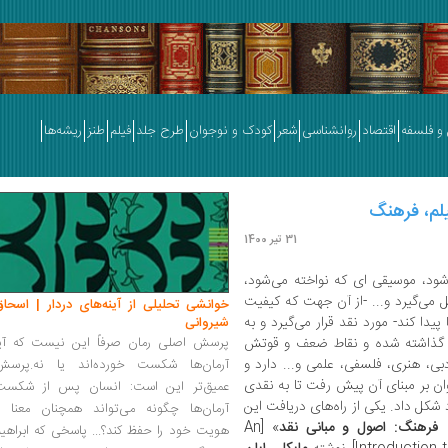
و فلسفه
اقتصاد
روانشناسی
شعر
کودک و نوجوان
طرح جلد
فیلم
طنز
ریشه‌ها
یلم، فرهنگ
31 تیر 1400
شود، موسیقی ای که نواخته می‌شود،
 می‌گیرد و... -از آن جهت که کیفیت
خوانشی تحلیلی از آینه‌های دردار | اسحاق
دا کند- مورد نقد قرار می‌گیرد و به
شیروانی
ر گذاشته شده و نقاط ضعف و قوتش
پرسش اصلی رمان صرفاً این نیست که آیا
ی، هنری، فلسفی، علمی و... دارد و
آرمان‌ها شکست خورده‌اند یا نه.پرسش
ان بر مبنای آن پیش رفت تا به نقدی
عمیق‌تر این است: انسان پس از شکست
شکل داد. یکی از راه‌های دریافت این
آرمان‌ها چگونه می‌تواند همچنان معنا و
، فرهنگ: اصول و مبانی نقد
» [An
هویت خود را حفظ کند؟... پاسخی که ابراهی