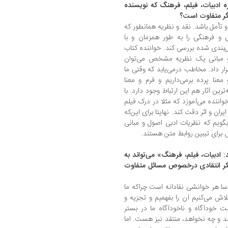
 ادبیات، فیلم، فرهنگ که نویسنده
یگر متفاوت است؟
تأمل باشد. نقد و نظریه همانطور که
 و فرهنگی را به طور همزمان و با
بندی شده بررسی کند. خواننده کتاب
ل و مبانی یک نظریه مشخص می‌توان
ار داد. مخاطب درمی‌یابد که وقتی ما
عنا پرده بر‌می‌داریم و فرم و معنا
رین آثار هم این ارتباط وجود دارد. با
اننده می‌آموزد که مثلا در درک فیلم
ران و اثر دقت کند. نهایتا برای این‌که
بگویم که نظریات ادبی اصول و مبانی
ش برای تببین روابط متن هستند.
 ادبیات، فیلم، فرهنگ» می‌تواند به
 تفکر انتقادی درخصوص مسائل متفاوت
اسا هر خوانشی نقادانه است چراکه ما
اش می‌کنیم آن را بفهمیم و تجزیه ‌و
ت خودآگاه و ناخودآگاه ما در بستر
د و چه نخواهد، منتقد نیز هست. اما