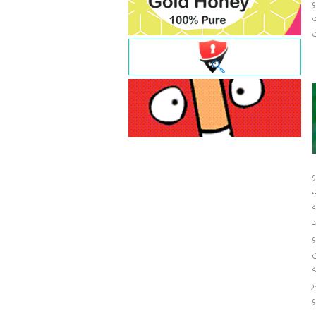
و
ت
ت
و
و
ر