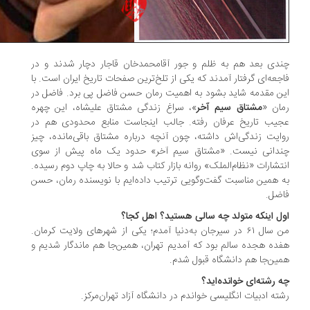
دی بعد هم به ظلم و جور آقا‌محمدخان قاجار دچار شدند و در
جعه‌ای گرفتار آمدند که یکی از تلخ‌ترین صفحات تاریخ ایران است. با
ن مقدمه شاید بشود به اهمیت رمان حسن فاضل پی برد. فاضل در
ان «
مشتاق سیم آخر
»، سراغ زندگی مشتاق علیشاه، این چهره
یب تاریخ عرفان رفته. جالب اینجاست منابع محدودی هم در
ایت زندگی‌اش داشته، چون آنچه درباره مشتاق باقی‌مانده، چیز
دانی نیست. «مشتاق سیم آخر» حدود یک ماه پیش از سوی
تشارات «نظام‌الملک» روانه بازار کتاب شد و حالا به چاپ دوم رسیده.
 همین مناسبت گفت‌وگویی ترتیب داده‌ایم با نویسنده رمان، حسن
ضل.
ل اینکه متولد چه سالی هستید؟ اهل کجا؟
من سال ۶۱ در سیرجان به‌دنیا آمدم؛ یکی از شهرهای ولایت کرمان.
ده هجده سالم بود که آمدیم تهران، همین‌جا هم ماندگار شدیم و
ین‌جا هم دانشگاه قبول شدم.
 رشته‌ای خوانده‌اید؟
ته ادبیات انگلیسی خواندم در دانشگاه آزاد تهران‌مرکز.