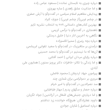
درباره چیزی به تابستان نمانده | مسعود عباس زاده
و اما جذابیت عشق زاهدی | ساره بهروزی
پیدایش مفاهیم اسلام سیاسی در گفت‌وگو با آرش صفری
در چشم غربی(از چشم غربی) | جوزف کنراد
 بهترین کتاب‌های داستانی ۲۰۲۱ به انتخاب نشریه تایم
ناهنجاری در گفت‌وگو با نرگس کریمی
نگاهی به آخرین انار دنیا | خلیل درمنکی
درباره بچه رزمری | سمیرا قاسم‌زاده
درآمدی بر متافیزیک در گفت‌وگو با سعید تقوایی ابریشمی
آن‌ها که ما نیستیم در گفت‌وگو با محمد حسینی
درباره رؤیای مردان ایرانی | احمد آفتابی
و اما زندگی با تئاتر؛ خاطرات دکتر پرویز ممنون | همایون علی 
آبادی
پیرامون جهاد اردوغان | محمود فاضلی
مروری بر دموکراسی برای شماری چند
سد نصرالدین در گفت‌وگو با امیر خیام
درباره حصار و سگهای پدرم | مهناز طباطبایی
و اما درباره‌ی جنبش‌های اشغال در آرژانتین | جواد لگزیان
داوود غفارزادگان: هیچ‌گاه خواننده زرد نداشتم
درباره اسماعیل | شایان جوادی