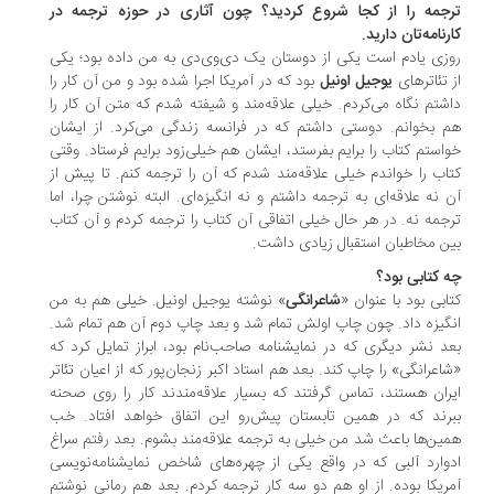
جمه را از کجا شروع کردید؟ چون آثاری در حوزه ترجمه در
رنامه‌تان دارید.
زی یادم است یکی از دوستان یک دی‌وی‌دی به من داده بود؛ یکی
 تئاترهای
یوجیل اونیل
بود که در آمریکا اجرا شده بود و من آن کار را
شتم نگاه می‌کردم. خیلی علاقه‌مند و شیفته شدم که متن آن کار را
 بخوانم. دوستی داشتم که در فرانسه زندگی می‌کرد. از ایشان
استم کتاب را برایم بفرستد، ایشان هم خیلی‌زود برایم فرستاد. وقتی
اب را خواندم خیلی علاقه‌مند شدم که آن را ترجمه کنم. تا پیش از
 نه علاقه‌ای به ترجمه داشتم و نه انگیزه‌ای. البته نوشتن چرا، اما
جمه نه. در هر حال خیلی اتفاقی آن کتاب را ترجمه کردم و آن کتاب
ن مخاطبان استقبال زیادی داشت.
 کتابی بود؟
ابی بود با عنوان «
شاعرانگی
» نوشته یوجیل اونیل. خیلی هم به من
گیزه داد. چون چاپ اولش تمام شد و بعد چاپ دوم آن هم تمام شد.
د نشر دیگری که در نمایشنامه صاحب‌نام بود، ابراز تمایل کرد که
اعرانگی» را چاپ کند. بعد هم استاد اکبر زنجان‌پور که از اعیان تئاتر
ران هستند، تماس گرفتند که بسیار علاقه‌مندند کار را روی صحنه
رند که در همین تابستان پیش‌رو این اتفاق خواهد افتاد. خب
ین‌ها باعث شد من خیلی به ترجمه علاقه‌مند بشوم. بعد رفتم سراغ
وارد آلبی که در واقع یکی از چهره‌های شاخص نمایشنامه‌نویسی
ریکا بوده. از او هم دو سه کار ترجمه کردم. بعد هم رمانی نوشتم