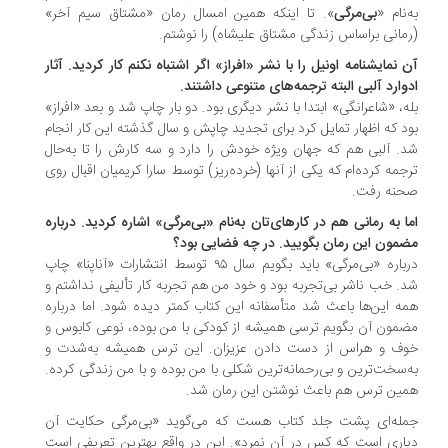
‌نام «
بی‌مرگی
». تا اینکه همین امسال رمان «مشتاق سیم آخر»
مانی براساس زندگی مشتاق علیشاه) را نوشتم.
 نمایشنامه‌ اونیل را با نشر «افراز» اگر اشتباه نکنم کار کردید. آثار
وارد آلبی البته ترجمه‌های متنوعی داشتند.
ه، «شاعرانگی» ابتدا با نشر دیگری بود. دو بار چاپ شد و بعد «افراز»
د که اظهار تمایل کرد برای تجدید چاپش و سال گذشته این کار انجام
. آلبی هم که جهان ویژه خودش را دارد و سه کارش را تا به‌حال
جمه کرده‌ام که یکی از آنها (خرده‌ریز) توسط سارا کریمیان اقبال روی
نه رفت.
ا به رمانی هم در کارهای‌تان به‌نام «بی‌مرگی» اشاره کردید. درباره
مون این رمان بگویید. در چه فضایی بود؟
درباره «بی‌مرگی» باید بگویم سال ۹۵ توسط انتشارات «آناپنا» چاپ
. خب ناشر بی‌تجربه بود و خود من هم تجربه کار تألیفی نداشتم و
ه این‌ها باعث شد متأسفانه این کتاب کمتر دیده شود. اما درباره
مون آن بگویم ترسی همیشه از کودکی با من بوده، نوعی کابوس و
ف و هراس از دست دادن عزیزان. این ترس همیشه به‌شدت و
‌سخت‌ترین و بی‌رحمانه‌ترین شکلی با من بوده و با من زندگی کرده.
ین ترس هم باعث نوشتن این رمان شد.
له‌ای پشت جلد کتاب هست که می‌گوید «بی‌مرگی حکایت آن
اری است که کس در آن نمرد». این در واقع بهترین تعریفی است