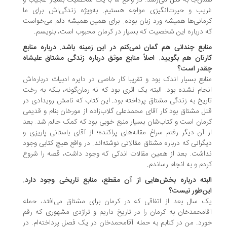
ان‌جا به قتل می‌رسد. در واقع ما با یک شخصیت بسیار عجیب و
یب و حیرت‌انگیزی مواجه هستیم. به‌ویژه زندگی‌اش برای ما
مانی‌ها همیشه ورد زبان‌ بوده. برای همین همیشه دلم می‌خواست
 درباره این شخصیت که بسیار در کرمان محبوب است، بنویسم.
ابع چندانی هم گمان نمی‌کنم در این زمینه باشد. درباره منابع
رتان هم بگویید. اصلاً منابع موثق درباره زندگی مشتاق علیشاه
در است؟
ابع بسیار اندک بود و تقریبا کار خاصی در دایره ادبیات درباره‌اش
جام نشده بود. البته یک اثری بود که نه رمان‌گونه، بلکه به رخت
ریخ به زندگی مشتاق پرداخته بود. این کتاب که نامش رویدادی در
ل مشتاق بود کار آقای محمدعلی گلاب‌زاده از مورخان بنام و قدیمی
مان است و کتاب‌شان بسیار منبع خوبی بود که کمک حالم شد. بعد
 آن دیگر رفتم سراغ مقاله‌های پراکنده؛ از آقای باستانی پاریزی و
گرانی که درباره مشتاق مقالاتی نوشته‌اند. در واقع هیچ کتابی وجود
اشت. بعد از همین مقالات اندکی که وجود داشت، قصه را شروع
دم و به انجام رساندم.
بته درباره بخش‌هایی از آن مقطع، منابع تاریخی وجود دارد.
ن‌طور نیست؟
 سال بعد از اتفاقی که در کرمان برای مشتاق می‌افتد، حمله
امحمدخان به کرمان را در تاریخ داریم و تراژدی مشهوری که رقم
ورد. من در کتابم به حمله آقامحمدخان در یک فصل پرداخته‌ام. در