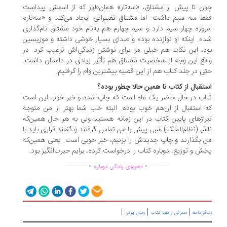
ن تا پیش از مشتاق، «سه‌تار» همان‌طور که از اسمش پیداست
ط سه سیم داشت. اما مشتاق تغییراتی ایجاد می‌کند و «سه‌تار»
روزه چهار سیم دارد و سیم چهارم هم به‌نام خود مشتاق نام‌گذاری
ه. اینکه او نوازنده بوده و صدای بسیار خوشی داشته و موزیسین
د، این نکات هم خیلی مرا برای نوشتن زندگی‌اش ترغیب کرد. در
قع این وجه از شخصیت مشتاق هم تأثیر زیادی در داستان داشت.
ی در جلد کتاب هم از این قضیه بیشترین وام را گرفتیم.
تقبال از کتاب تا همین حالا چطور بوده؟
اب در حال حاضر یک ماه است که چاپ شده و خبر خوب این است
 استقبال از آن‌هم خوب بوده. البته خب شما بهتر از من متوجه
راژهای پایین کتاب در این زمانه هستید ولی به هر حال همین‌که
شر (نظام‌الملک) شبی پیش با من تماس گرفتند و گفتند قراری باید با
 بگذارند و چاپ جدیدش را بزنیم، خبر خوبی است. یعنی همین‌که
ش و توزیع، دوباره کتاب را درخواست کرده، برایم حیرت‌انگیز بود.
.
.
...............
..............
تجربه‌ی زندگی دوباره
|
|
|
گی‌نامه
معرفی و نقد کتاب
رمان ایرانی