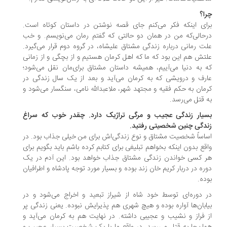
ا؟
ای اینکه فکر می‌کنم جای قصه نوشتن در داستان کوتاه است.
حالی‌که من در همان دو حالتی که گفتم رمان می‌نویسم. و خب
ت رمانی درباره زندگی مشتاق علیشاه، در گروه دوم قرار می‌گیرد.
تش هم این بود که ما که اهل کرمان هستیم و از بچگی و از زمانی
 به دنیا می‌آییم، همیشه داستان مشتاق برای‌مان نقل می‌شود؛
رف و درویشی که به کرمان می‌آید و بعد از یک سال زندگی در
مان به حکم فقیه و مجتهد شهر، ملاعبدالله نامی، سنگسار می‌شود و
 قتل می‌رسد.
یار زندگی عجیب و مرگی تراژیک دارد. چقدر خوب که سراغ
دگی چنین شخصیتی رفتید.
اساً شخصیت مشتاق و نوع زندگی‌اش برای من خیلی جذاب بود. در
قع بدون اینکه بخواهم تبلیغی برای کتابم کرده باشم باید بگویم برای
 کسی خواندن زندگی مشتاق جذاب خواهد بود. این آدم در یک
ره در دربار کریم خان زند بوده و بسیار مورد توجه پادشاه و اطرافیان
ده.
 دوره‌ای توسط خود شاه از شیراز تبعید و اخراج می‌شود و در
ابان‌ها آواره بوده و هیچ شهری هم پذیرایش نبوده. یعنی زندگی پر
 فراز و نشیب و عجیبی داشته. در نهایت هم به کرمان می‌آید و