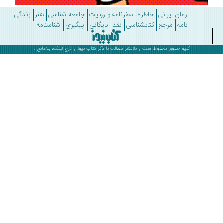
رمان ایرانی
خاطره، سفرنامه و روایت
جامعه شناسی
هنر
زندگی
نامه
مرجع
کتابشناسی
نقد
بایگانی
پیگیری
شناسنامه
کلیه حقوق محفوظ است و بازنشر مطالب با ذکر
کتاب نیوز
و درج لینک، بلامانع .