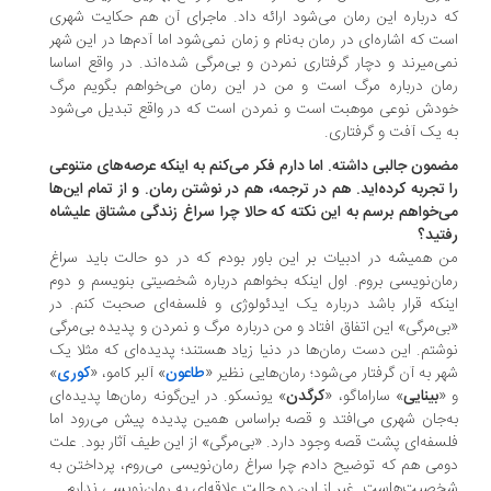
 درباره این رمان می‌شود ارائه داد. ماجرای آن هم حکایت شهری
ت که اشاره‌ای در رمان به‌نام و زمان نمی‌شود اما آدم‌ها در این شهر
ی‌میرند و دچار گرفتاری نمردن و بی‌مرگی شده‌اند. در واقع اساسا
ان درباره مرگ است و من در این رمان می‌خواهم بگویم مرگ
دش نوعی موهبت است و نمردن است که در واقع تبدیل می‌شود
 یک آفت و گرفتاری.
مون جالبی داشته. اما دارم فکر می‌کنم به اینکه عرصه‌های متنوعی
 تجربه کرده‌اید. هم در ترجمه، هم در نوشتن رمان. و از تمام این‌ها
‌خواهم برسم به این نکته که حالا چرا سراغ زندگی مشتاق علیشاه
تید؟
 همیشه در ادبیات بر این باور بودم که در دو حالت باید سراغ
ان‌نویسی بروم. اول اینکه بخواهم درباره شخصیتی بنویسم و دوم
نکه قرار باشد درباره یک ایدئولوژی و فلسفه‌ای صحبت کنم. در
ی‌مرگی» این اتفاق افتاد و من درباره مرگ و نمردن و پدیده بی‌مرگی
شتم. این دست رمان‌ها در دنیا زیاد هستند؛ پدیده‌ای که مثلا یک
ر به آن گرفتار می‌شود؛ رمان‌هایی نظیر «
طاعون
» آلبر کامو، «
کوری
»
«
بینایی
» ساراماگو، «
کرگدن
» یونسکو. در این‌گونه رمان‌ها پدیده‌ای
‌جان شهری می‌افتد و قصه براساس همین پدیده پیش می‌رود اما
سفه‌ای پشت قصه وجود دارد. «بی‌مرگی» از این طیف آثار بود. علت
می هم که توضیح دادم چرا سراغ رمان‌نویسی می‌روم، پرداختن به
صیت‌هاست. غیر از این دو حالت علاقه‌ای به رمان‌نویسی ندارم.