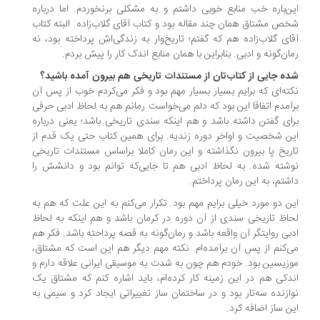
ن‌باره خب منابع خوبی داشتم و به مشکلی برنخوردم. اما درباره
ص مشتاق همان چند مقاله بود و کتاب آقای گلاب‌زاده. البته کتاب
ای گلاب‌زاده هم که گفتم؛ تاریخ‌وار به زندگی‌اش پرداخته بود، نه
ان‌گونه و ادبی. بنابراین با همان منابع اندک کار را پیش بردم.
ه جایی از کتاب‌تان از مستندات تاریخی هم بیرون آمده باشید؟
ته‌ای که برایم بسیار بسیار مهم بود و فکر می‌کردم خوب از پس آن
آمدم اتفاقا این بود که دلم می‌خواست رمانم هم به لحاظ ادبی حرفی
ای گفتن داشته باشد و هم اینکه سندی تاریخی باشد؛ یعنی درباره
ن شخصیت و اواخر دوره زندیه. برای همین کتاب حتی یک قدم از
ریخ پا بیرون نگذاشته و این رمان کاملا بر‌اساس مستندات تاریخی
شته شده. به لحاظ ادبی هم تا جایی‌که توانم بود و دانشش را
شتم، به این رمان پرداختم.
ن دو مورد خیلی برایم مهم بود. تکرار می‌کنم به این علت که هم به
اظ تاریخی سندی از آن دوره در کرمان باشد و هم اینکه به لحاظ
بی روایتگر آن واقعه باشد و رمان‌گونه به قصه پرداخته باشد. فکر هم
‌کنم از پس آن برآمده‌ام. نکته مهم دیگر هم این است که مشتاق،
زیسین بود. خودم هم چون به شدت به موسیقی ایرانی علاقه دارم و
دکی هم در این زمینه کار کرده‌ام، باید اشاره کنم که مشتاق یک
ازنده سه‌تار بود و در ساختمان ساز تغییراتی ایجاد کرد و سیمی به
ن ساز اضافه کرد.