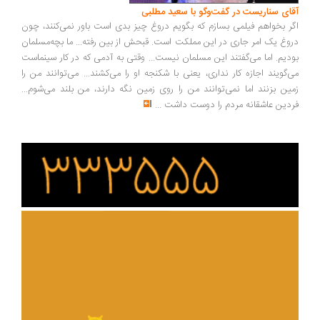
ای سناریست در گفت‌وگو با سعید مطلبی
ر بخواهم فیلمی بسازم که بگویم دروغ چیز بدی است باور نمی‌کنند، چون
وغ یک امر جاری در این مملکت است. قبحش از بین رفته... ما بچه‌مسلمان
دیم. اما می‌گفتند این مسلمان نیست... وقتی به آدمی که در کار سینماست
‌گویند اجازه کار نداری، یعنی با شکنجه او را می‌کشند... می‌توانند من را
ین بزنند اما نمی‌توانند من را روی زمین نگه دارند، من بلند می‌شوم...
دین عاشقانه مردم را دوست داشت
...