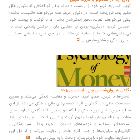
یی انسان‌ها ترمزِ خود را از دست داده‌اند و آن کُدِ اخلاقی که نگهبان عقل
یم بود، فروریخته است. در دنیای امروز، همه می‌خواهند فاشیست باشند؛
نی می‌خواهند نفرت، محورِ زندگی‌شان باشد... ما با گوشت و پوست خود
ساس کردیم «دیگری» بودن چه معنایی دارد... نوشتن پاسخی است به
‌عدالتی‌هایی که ما را احاطه کرده‌اند، و در عین حال، ستایشی است از
بایی زندگی و شادی‌هایش
...
اهی به روان‌شناسی پول | ایما موسی‌زاده
سان‌ها با ترس، طمع، امید، حسرت و مقایسه زندگی می‌کنند و همین
ساسات، حتی در آگاه‌ترین افراد، تصمیم‌های مالی را شکل می‌دهد. از این
ظر، «روان‌شناسی پول» بیش از آنکه درباره پول باشد، کتابی درباره انسان
اصر و رابطه پرتنش او با مفهوم ثروت و دارایی است... اوزل به‌جای ارائه
خه‌های مستقیم یا توصیه‌های دستوری، تجربه زندگی سرمایه‌گذاران،
رآفرینان، میلیاردرها و حتی افراد عادی را روایت می‌کند و از دل این
ستان‌ها روایت خود را برمی‌سازد و بحث را به پیش می‌راند
...