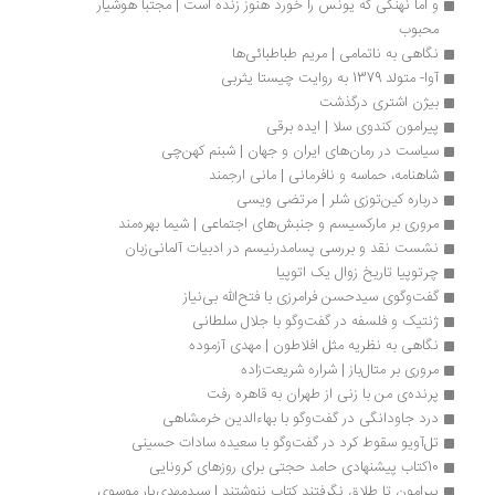
و اما نهنگی که یونس را خورد هنوز زنده است | مجتبا هوشیار 
محبوب
نگاهی به ناتمامی | مریم طباطبائی‌ها
آوا- متولد 1379 به روایت چیستا یثربی
بیژن اشتری درگذشت
پیرامون کندوی سلا | ایده برقی
سیاست در رمان‌های ایران و جهان | شبنم کهن‌چی
شاهنامه، حماسه و نافرمانی | مانی ارجمند
درباره کین‌توزی شلر | مرتضی ویسی
مروری بر مارکسیسم و جنبش‌های اجتماعی | شیما بهره‌مند
نشست نقد و بررسی پسامدرنیسم در ادبیات آلمانی‌زبان
چرتوپیا تاریخ زوال یک اتوپیا 
گفت‌وگوی سیدحسن فرامرزی با فتح‌الله بی‌نیاز 
ژنتیک و فلسفه در گفت‌وگو با جلال سلطانی
نگاهی به نظریه مثل افلاطون | مهدی آزموده
مروری بر متال‌باز | شراره شریعت‌زاده
پرنده‌ی من با زنی از طهران به قاهره رفت
درد جاودانگی در گفت‌وگو با بهاءالدین خرمشاهی
تل‌آویو سقوط کرد در گفت‌وگو با سعیده سادات حسینی
10کتاب پیشنهادی حامد حجتی برای روزهای کرونایی
پیرامون تا طلاق نگرفتند کتاب ننوشتند | سیدمهدی‌یار موسوی