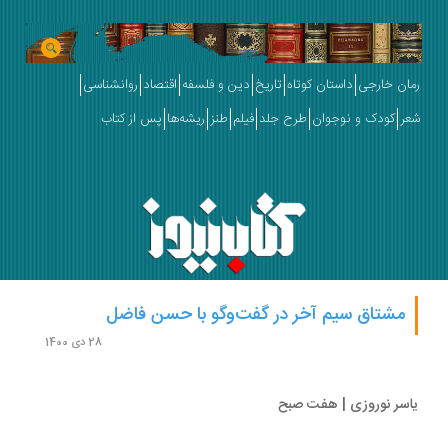
ان خارجی
داستان کوتاه
تاریخ
دین و فلسفه
اقتصاد
روانشناسی
ر
کودک و نوجوان
طرح جلد
فیلم
طنز
ریشه‌ها
پس از کتاب
مشتاق سیم آخر در گفت‌وگو با حسن فاضل
28 دی 1400
سر نوروزی | هفت صبح