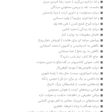
و اما دژخیم می‌گرید | حمید رضا امیدی سرور
نشست نقد و بررسی سمفونی مردگان
درباره مسئولیت و داوری آرنت | مینا رادمنش
و اما کجا فرود بیاییم؟ | زهره مسکنی
درباره شرح شمع شدن | علی هادیلو
درباره راه بردگی | مجید فنایی
۵۰سال مطبوعات به روایت آمار
پیرامون مرثیه ­ای برای هایده | کوروش جوان‌روح
نگاهی به اندیشیدن و آشپزی | محمد آسیابانی
نگاهی به روز ملخ | صبا سبحانی
 حاج آقا کتاب نماز شب دارید؟!
کتاب صوتی کلکسیونر در گفت‌وگو با متین ستوده
درباره طاووس‌ها | مهدیه کوهی‌کار
درباره امپراتوری، بیست سال بعد | پارسا شهری
یادداشتی بر یک پر برای دو بال | موسی زنگنه
ایده‌‏هایی عجیب از فیلسوفان بزرگ تاریخ
طراحی بیمه‌های آینده با هوش مصنوعی
عرفان تطبیقی در اطلاعات حکمت و معرفت تازه
جستارهای در فیزیک معاصر به قلم مهدی گلشنی
درباره همگام با زمانه | فرهاد طاهری
بررسی حکم شرعی دشنام و بهتان به قلم سیدحسن خمینی