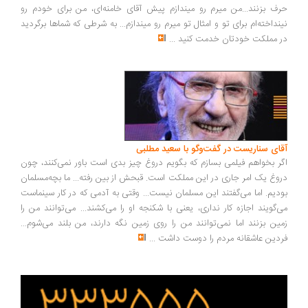
ف بزنند...من میرم رو میندازم پیش آقای خامنه‌ای، من برای خودم رو
نداخته‌ام برای تو و امثال تو میرم رو میندازم... به شرطی که شماها برگردید
 مملکت خودتان خدمت کنید
...
ای سناریست در گفت‌وگو با سعید مطلبی
ر بخواهم فیلمی بسازم که بگویم دروغ چیز بدی است باور نمی‌کنند، چون
وغ یک امر جاری در این مملکت است. قبحش از بین رفته... ما بچه‌مسلمان
دیم. اما می‌گفتند این مسلمان نیست... وقتی به آدمی که در کار سینماست
‌گویند اجازه کار نداری، یعنی با شکنجه او را می‌کشند... می‌توانند من را
ین بزنند اما نمی‌توانند من را روی زمین نگه دارند، من بلند می‌شوم...
دین عاشقانه مردم را دوست داشت
...