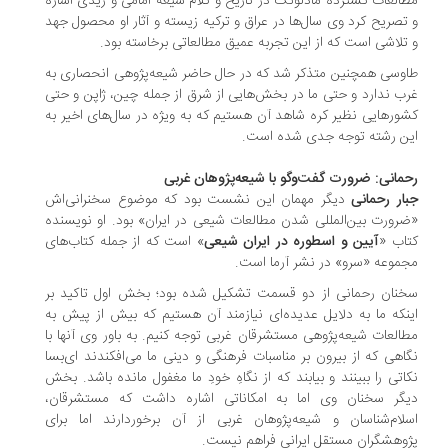
العات گسترده مادلونگ در تاریخ و کلام شیعه امامی و زیدی اشاره
تصریح کرد وی سال‌ها در عراق و ترکیه زیسته و آثار او محصول جهد
تلاشی است که از این تجربه عمیق مطالعاتی برخاسته بود.
وسی همچنین متذکر شد که در حال حاضر شیعه‌پژوهی انحصاری به
ب ندارد و حتی ما در بخش‌هایی از شرق از جمله چین، ژاپن و حتی
ورهایی نظیر کره شاهد آن هستیم که به ویژه در سال‌های اخیر به
ن رشته توجه جدی شده است.
مانی: ضرورت گفت‌وگو با شیعه‌پژوهان غربی
ار رحمانی
دیگر مهمان این نشست بود که موضوع سخنرانی‌اش
رورت بین‌المللی شدن مطالعات شیعی در ایران» بود. او نویسنده
اب «
آیین و اسطوره در ایران شیعی
» است که از جمله کتاب‌های
موعه «سرو» در نشر آرما است.
نان رحمانی از دو قسمت تشکیل شده بود؛ بخش اول تاکید بر
نکه ما به دلایل عدیده‌ای نیازمند آن هستیم که بیش از پیش به
العات شیعه‌پژوهی مستشرقان غربی توجه کنیم. به باور وی آنها با
اهی که از بیرون بر مناسبات فرهنگی و دینی ما می‌افکندند ای‌بسا
اتی را ببینند و بیابند که از نگاهِ خودِ ما مغفول مانده باشد. بخش
گر سخنان وی اما به امکاناتی اشاره داشت که مستشرقان،
لام‌شناسان و شیعه‌پژوهان غربی از آن برخوردارند اما برای
وهشگران مستقل ایرانی فراهم نیست.