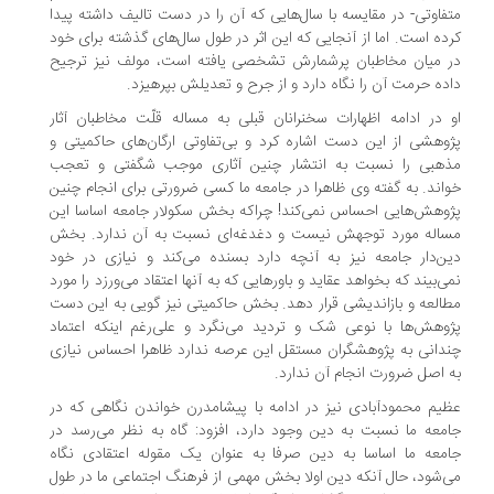
فاوتی- در مقایسه با سال‌هایی که آن را در دست تالیف داشته پیدا
ده است. اما از آنجایی که این اثر در طول سال‌های گذشته برای خود
 میان مخاطبان پرشمارش تشخصی یافته است، مولف نیز ترجیح
ده حرمت آن را نگاه دارد و از جرح و تعدیلش بپرهیزد.
 در ادامه اظهارات سخنرانان قبلی به مساله قلّت مخاطبان آثار
وهشی از این دست اشاره کرد و بی‌تفاوتی ارگان‌های حاکمیتی و
هبی را نسبت به انتشار چنین آثاری موجب شگفتی و تعجب
اند. به گفته وی ظاهرا در جامعه ما کسی ضرورتی برای انجام چنین
وهش‌هایی احساس نمی‌کند! چراکه بخش سکولار جامعه اساسا این
اله مورد توجهش نیست و دغدغه‌ای نسبت به آن ندارد. بخش
ن‌دار جامعه نیز به آنچه دارد بسنده می‌کند و نیازی در خود
ی‌بیند که بخواهد عقاید و باورهایی که به آنها اعتقاد می‌ورزد را مورد
العه و بازاندیشی قرار دهد. بخش حاکمیتی نیز گویی به این دست
وهش‌ها با نوعی شک و تردید می‌نگرد و علی‌رغم اینکه اعتماد
دانی به پژوهشگران مستقل این عرصه ندارد ظاهرا احساس نیازی
 اصل ضرورت انجام آن ندارد.
یم محمودآبادی نیز در ادامه با پیشامدرن خواندن نگاهی‌ که در
معه ما نسبت به دین وجود دارد، افزود: گاه به نظر می‌رسد در
معه ما اساسا به دین صرفا به عنوان یک مقوله اعتقادی نگاه
‌شود، حال آنکه دین اولا بخش مهمی از فرهنگ اجتماعی ما در طول