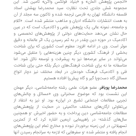
نجمن پژوهش آلمان» و «بنیاد فولکس واگن» تامین شد. این
موعه شش جلدی تحت نظارت سید محمدرضا بهشتی استاد
سفه دانشگاه تهران به فارسی ترجمه شده و تاکنون سه مجلد از آن
 همت انتشارات دانشگاه ادیان و مذاهب منتشر شده است. «کلام
جامعه»، نمونه عالی یک پژوهش علمی و آکادمیک است که در عین
ل نشان می‌دهد حمایت‌های دولتی از پژوهش‌های تخصصی و
ادمیک در حوزه دین چقدر در به ثمر رسیدن یک اثر عالمانه و دقیق
ثر است. وی در ادامه افزود: معلوم است کشوری که برای شناخت
شی از فرهنگ کشوری دیگر چنین هزینه‌هایی را متقبل می‌شود
‌تواند در سایر عرصه‌ها نیز به پیشرفت و توسعه نائل شود. اما
اسفانه ما نه برای شناخت فرهنگ‌های دیگر بلکه حتی برای شناخت
ی و آکادمیک فرهنگ خودمان در ابعاد مختلف نیز دچار انواع
ائل گاه دست‌وپا گیر و گاه پیش‌پا افتاده هستیم.
مدرضا پویافر
، عضو هیات علمی رشته جامعه‌شناسی، دیگر مهمان
ن نشست بود که موضوع سخنرانی وی «مسائل و چالش‌های
ربی مطالعات اجتماعی تشیع در ایران» بود. او نیز به انتقاد از
‌تفاوتی ارگان‌های مختلف حاکمیتی در حمایت از پژوهش‌های
العات جامعه‌شناسی دین پرداخت و به حضور اخیرش -و همچنین
ل‌های گذشته- در راهپیمایی اربعین اشاره کرد که از کمترین
هیلاتی در این زمینه برخوردار نبوده و مخارج تمام این پژوهش‌های
جام یافته و منتشر شده -و سفرهایی که لازمه به سرانجام رسیدن آنها