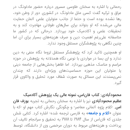
مانی با اشاره به سخنان طاوسی مسرور درباره حضور مادلونگ در
اق و ترکیه گفت کسی مثل مادلونگ در کشوری دور از وطن خود،
ا نشده بوده است و حتما از جانب متولیان علمی آلمان حمایت
لی می‌شده که او بتواند برای سال‌های طولانی مهاجرت کند و به
قیقات علمی و آکادمیک خود بپردازد. درحالی که در کشور ما
اسفانه علی‌رغم اهمیت دین و صرف هزینه‌های بسیار برای آن اما
ین نگاهی به پژوهشگران مستقل وجود ندارد.
 همچنین تاکید کرد که پژوهشگر مستقل لزوما نگاه منفی به دین
ارد و ‌ای بسا در مواردی با نوعی نگاه همدلانه به پژوهش در حوزه
اسم و مناسک مذهبی بپردازد. اما ظاهرا بخش‌هایی از جامعه دینی
 متولیان این حوزه حساسیت‌های ویژه‌ای دارند که چندان
ی‌پسندند این مسائل به صورت شفاف مورد تحلیل و واکاوی قرار
رد.
مودآبادی: کتاب فان‌اس، نمونه عالی یک پژوهش آکادمیک
یم محمودآبادی
نیز با اشاره به سخنان رحمانی به تجربه
یوزف فان
س.
-کلام پژوهِ آلمانی معاصر- و چگونگی نگارش کتاب مهم او -که با
وان «
کلام و جامعه
» به فارسی ترجمه شده- اشاره کرد. کتابی شش
جلدی که فان‌اس از سال 1984 تا 1988 به تحقیق و سرانجام تالیف آن
داخت و هزینه‌های مربوط به دوران مرخصی وی از دانشگاه، توسط