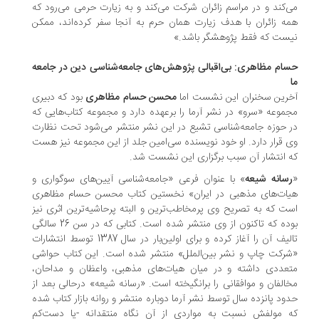
‌کند و در مراسم زائران شرکت می‌کند و به زیارت حرمی می‌رود که
ه زائران با هدف زیارت همان حرم به آنجا سفر کرده‌اند، ممکن
ست که فقط پژوهشگر باشد.»
ام مظاهری: بی‌اقبالی پژوهش‌های جامعه‌شناسی دین در جامعه
رین سخنران این نشست اما
محسن حسام مظاهری
بود که دبیری
موعه «سرو» در نشر آرما را برعهده دارد و مجموعه کتاب‌هایی که
 حوزه جامعه‌شناسی تشیع در این نشر منتشر می‌شود تحت نظارت
 قرار دارد. او خود نویسنده سی‌امین جلد از این مجموعه نیز هست
 انتشار آن سبب برگزاری این نشست شد.
سانه شیعه
» با عنوان فرعی «جامعه‌شناسی آیین‌های سوگواری و
ات‌های مذهبی در ایران» نخستین کتاب محسن حسام مظاهری
ت که به تصریح وی پرمخاطب‌ترین و البته پرحاشیه‌ترین اثری نیز
بوده که تاکنون از وی منتشر شده است. کتابی که در سن 26 سالگی
تالیف آن را آغاز کرده و برای اولین‌بار در سال 1387 توسط انتشارات
رکت چاپ و نشر بین‌الملل» منتشر شده است. این کتاب حواشی
عددی داشته و در میان هیات‌های مذهبی، واعظان و مداحان،
الفان و موافقانی را برانگیخته است. «رسانه شیعه» درحالی بعد از
ود پانزده سال توسط نشر آرما دوباره منتشر و روانه بازار کتاب شده
 مولفش نسبت به مواردی از آن نگاه منتقدانه -یا دست‌کم