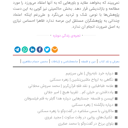
ی‌بیند که بخواهد عقاید و باورهایی که به آنها اعتقاد می‌ورزد را مورد
العه و بازاندیشی قرار دهد. بخش حاکمیتی نیز گویی به این دست
وهش‌ها با نوعی شک و تردید می‌نگرد و علی‌رغم اینکه اعتماد
دانی به پژوهشگران مستقل این عرصه ندارد ظاهرا احساس نیازی
 اصل ضرورت انجام آن ندارد.
.
.
...............
..............
تجربه‌ی زندگی دوباره
|
|
|
|
رفی و نقد کتاب
دین و فلسفه
جامعه‌شناسی و ارتباطات
محسن حسام مظاهری
درباره خردِ نابه‌روال | علی سرزعیم
نگاهی به ارواح ماشین‌نشین | زهره مسکنی
علامه طباطبایی و نقد فقهِ قرآن‌گریز | محمد سروش محلاتی
یادداشتی بر خیلی کم... تقریبا هیچ | امیر جلالی
ایبسن و فلسفه: جستارهایی درباره هدا گابلر به قلم فیلسوفان
درباره بازگشته | زهره مسکنی 
ماکارونی با سس مشاعره در گفت‌وگو با زهره مسکنی
 تکنیک‌های روایی در وقت سکوت | مجید غروی
بلوای برزخ در گفت‌وگو با محمد صابری