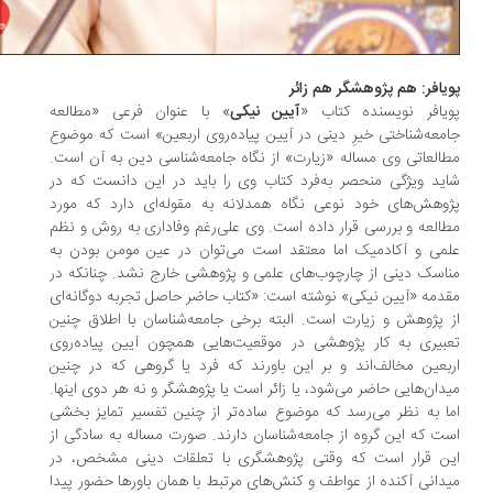
یافر: هم پژوهشگر هم زائر
یافر نویسنده کتاب «
آیین نیکی
» با عنوان فرعی «مطالعه
معه‌شناختی خیرِ دینی در آیین پیاده‌روی اربعین» است که موضوع
العاتی وی مساله «زیارت» از نگاه جامعه‌شناسی دین به آن است.
ید ویژگی منحصر به‌فرد کتاب وی را باید در این دانست که در
وهش‌های خود نوعی نگاه همدلانه به مقوله‌ای دارد که مورد
العه و بررسی قرار داده است. وی علی‌رغم وفاداری به روش‌ و نظم
می و آکادمیک اما معتقد است می‌توان در عین مومن بودن به
اسک دینی از چارچوب‌های علمی و پژوهشی خارج نشد. چنانکه در
دمه «آیین نیکی» نوشته است: «کتاب حاضر حاصل تجربه دوگانه‌ای
 پژوهش و زیارت است. البته برخی جامعه‌شناسان با اطلاق چنین
بیری به کار پژوهشی در موقعیت‌هایی همچون آیین پیاده‌روی
بعین مخالف‌اند و بر این باورند که فرد یا گروهی که در چنین
دان‌هایی حاضر می‌شود، یا زائر است یا پژوهشگر و نه هر دوی اینها.
ا به نظر می‌رسد که موضوع ساده‌تر از چنین تفسیر تمایز بخشی
ت که این گروه از جامعه‌شناسان دارند. صورت مساله به سادگی از
ن قرار است که وقتی پژوهشگری با تعلقات دینی مشخص، در
دانی آکنده از عواطف و کنش‌های مرتبط با همان باورها حضور پیدا