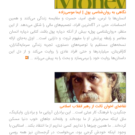
اهی به روان‌شناسی پول | ایما موسی‌زاده
سان‌ها با ترس، طمع، امید، حسرت و مقایسه زندگی می‌کنند و همین
ساسات، حتی در آگاه‌ترین افراد، تصمیم‌های مالی را شکل می‌دهد. از این
ظر، «روان‌شناسی پول» بیش از آنکه درباره پول باشد، کتابی درباره انسان
اصر و رابطه پرتنش او با مفهوم ثروت و دارایی است... اوزل به‌جای ارائه
خه‌های مستقیم یا توصیه‌های دستوری، تجربه زندگی سرمایه‌گذاران،
رآفرینان، میلیاردرها و حتی افراد عادی را روایت می‌کند و از دل این
ستان‌ها روایت خود را برمی‌سازد و بحث را به پیش می‌راند
...
اضای اخوان ثالث از رهبر انقلاب اسلامی
گیدن با فرهنگ کار عبثی است... این برادران آریایی ما و برادران وایکینگ،
ل اینکه سحرخیزتر از ما بوده‌اند و رفته‌اند جاهای خوب دنیا مسکن
ده‌اند... ما همین چیزها را نداریم. کسی نداریم از ما انتقاد بکند... استالین با
ود اینکه خودش گرجی بود، می‌خواست در گرجستان نیز همه روسی