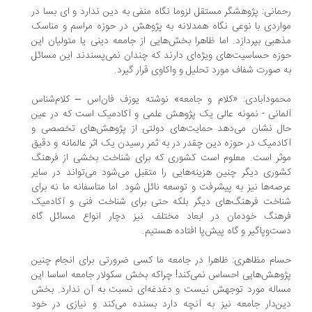
مانی: پژوهشگر مستقل لزوما نگاه منفی به دین ندارد و ‌ای بسا در
اردی با نوعی نگاه همدلانه به پژوهش در حوزه مراسم و مناسک
هبی بپردازد. اما ظاهرا بخش‌هایی از جامعه دینی یا متولیان این
زه حساسیت‌های ویژه‌ای دارند که چندان نمی‌پسندند این مسائل
 صورت شفاف مورد تحلیل و واکاوی قرار گیرد.
مودآبادی: «کلام و جامعه» نوشته یوزف فان‌اس – کلام‌شناس
مانی - نمونه عالی یک پژوهش علمی و آکادمیک است که در عین
ل نشان می‌دهد حمایت‌های دولتی از پژوهش‌های تخصصی و
ادمیک در حوزه دین چقدر در به ثمر رسیدن یک اثر عالمانه و دقیق
ثر است. معلوم است کشوری که برای شناخت بخشی از فرهنگ
وری دیگر چنین هزینه‌هایی را متقبل می‌شود می‌تواند در سایر
صه‌ها نیز به پیشرفت و توسعه نائل شود. اما متاسفانه ما نه برای
اخت فرهنگ‌های دیگر بلکه حتی برای شناخت فنی و آکادمیک
هنگ خودمان در ابعاد مختلف نیز دچار انواع مسائل گاه
ت‌وپاگیر و گاه پیش‌پا افتاده هستیم.
ام مظاهری: ظاهرا در جامعه ما کسی ضرورتی برای انجام چنین
وهش‌هایی احساس نمی‌کند! چراکه بخش سکولار جامعه اساسا این
اله مورد توجهش نیست و دغدغه‌ای نسبت به آن ندارد. بخش
ن‌دار جامعه نیز به آنچه دارد بسنده می‌کند و نیازی در خود