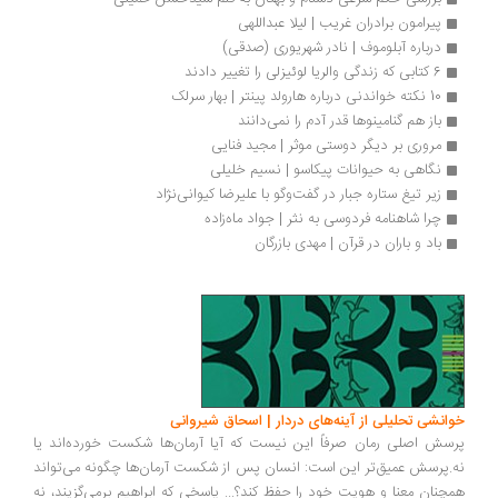
پیرامون برادران غریب | لیلا عبداللهی
درباره آبلوموف | نادر شهریوری (صدقی)
6 کتابی که زندگی والریا لوئیزلی را تغییر دادند
10 نکته خواندنی درباره هارولد پینتر | بهار سرلک
باز هم گنامینوها قدر آدم را نمی‌دانند
مروری بر دیگر دوستی موثر | مجید فنایی
نگاهی به حیوانات پیکاسو | نسیم خلیلی
زیر تیغ ستاره جبار در گفت‌وگو با علیرضا کیوانی‌نژاد
چرا شاهنامه فردوسی به نثر | جواد ماه‌زاده
باد و باران در قرآن | مهدی بازرگان
انشی تحلیلی از آینه‌های دردار | اسحاق شیروانی
سش اصلی رمان صرفاً این نیست که آیا آرمان‌ها شکست خورده‌اند یا
.پرسش عمیق‌تر این است: انسان پس از شکست آرمان‌ها چگونه می‌تواند
چنان معنا و هویت خود را حفظ کند؟... پاسخی که ابراهیم برمی‌گزیند، نه