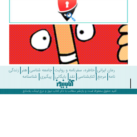
رمان ایرانی
خاطره، سفرنامه و روایت
جامعه شناسی
هنر
زندگی
نامه
مرجع
کتابشناسی
نقد
بایگانی
پیگیری
شناسنامه
کلیه حقوق محفوظ است و بازنشر مطالب با ذکر
کتاب نیوز
و درج لینک، بلامانع .