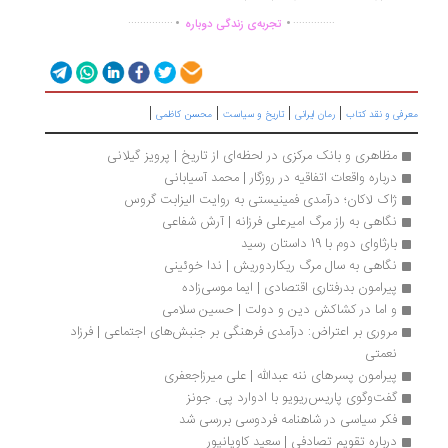
.
.
...............
..............
تجربه‌ی زندگی دوباره
|
|
|
|
رفی و نقد کتاب
رمان ایرانی
تاریخ و سیاست
محسن کاظمی
مظاهری و بانک مرکزی در لحظه‌ای از تاریخ | پرویز گیلانی
درباره واقعات اتفاقیه در روزگار | محمد آسیابانی
ژاک لاکان؛ درآمدی فمینیستی به روایت الیزابت گروس 
نگاهی به راز مرگ امیرعلی فرزانه | آرش شفاعی
بارثاوای دوم با 19 داستان رسید
نگاهی به سال مرگ ریکاردوریش | ندا خوئینی
پیرامون بدرفتاری اقتصادی | ایما موسی‌زاده 
و اما در کشاکش دین و دولت | حسین سلامی
مروری بر اعتراض: درآمدی فرهنگی بر جنبش‌های اجتماعی | فرزاد 
نعمتی
پیرامون پسرهای ننه عبدالله | علی میرزاجعفری
گفت‌وگوی پاریس‌ریویو با ادوارد پی. جونز
فکر سیاسی در شاهنامه فردوسی بررسی شد
درباره تقویم تصادفی | سعید کاویانپور