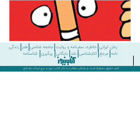
رمان ایرانی
خاطره، سفرنامه و روایت
جامعه شناسی
هنر
زندگی
نامه
مرجع
کتابشناسی
نقد
بایگانی
پیگیری
شناسنامه
کلیه حقوق محفوظ است و بازنشر مطالب با ذکر
کتاب نیوز
و درج لینک، بلامانع .