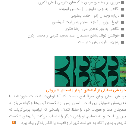
مروری بر راهنمای مردن با گیاهان دارویی | علی اكبری
نگاهی به چپ داروینی | محسن آزموده
درباره وجدان زنو | حامد یعقوبی
تاریخ ایران از آغاز تا اسلام به روایت گیرشمن
نگاهی به ویرانه‌های من | رضا فکری
خوانش نواندیشان مسلمان: عبدالمجید شرفی و محمد ارکون
پنچری | فریدریش دورنمات
انشی تحلیلی از آینه‌های دردار | اسحاق شیروانی
سش اصلی رمان صرفاً این نیست که آیا آرمان‌ها شکست خورده‌اند یا
.پرسش عمیق‌تر این است: انسان پس از شکست آرمان‌ها چگونه می‌تواند
چنان معنا و هویت خود را حفظ کند؟... پاسخی که ابراهیم برمی‌گزیند، نه
روزی است و نه تسلیم. او راهی دیگر را انتخاب می‌کند: پذیرفتن شکست
ریخی، بدون آنکه به خیانت، گریز از واقعیت یا انکار زندگی پناه ببرد
...