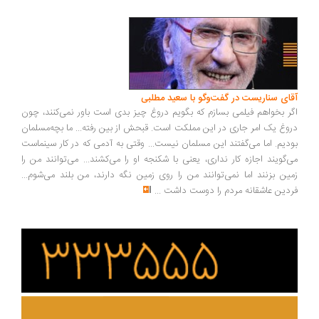
ای سناریست در گفت‌وگو با سعید مطلبی
ر بخواهم فیلمی بسازم که بگویم دروغ چیز بدی است باور نمی‌کنند، چون
وغ یک امر جاری در این مملکت است. قبحش از بین رفته... ما بچه‌مسلمان
دیم. اما می‌گفتند این مسلمان نیست... وقتی به آدمی که در کار سینماست
‌گویند اجازه کار نداری، یعنی با شکنجه او را می‌کشند... می‌توانند من را
ین بزنند اما نمی‌توانند من را روی زمین نگه دارند، من بلند می‌شوم...
دین عاشقانه مردم را دوست داشت
...