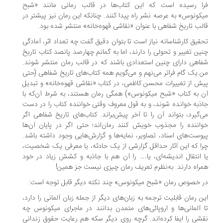
ا رسیده است که این کتاب‌ها در قالب رمانی مانند «شبح
کونوس» به عرصه نشر راه پیدا کنند. چنانکه این رمان نیز پیشتر در
لب تاریخ شفاهی با عنوان «نقاشی قهوه‌خانه» منتشر شده بود.
قیق کارشناسانه نیاز است تا بتوان دقیق گفت چه تعداد اثر، آمادگی
ین تغییر و تحولی را دارند، اما به گمانم چهارصد پانصد کتاب تاریخ
اهی دارای چنین استعدادی باشند که در قالب رمان منتشر شوند.
 یک گام فراتر می‌نهم و می‌گویم همه کتاب‌های تاریخ شفاهی (حتی
ش از تغییرات محسن کاظمی، در کتاب «نقاشی قهوه‌خانه» و تبدیل
 به کتاب «شبح میکونوس») همگی رمان هستند، به شرط آن‌که با
ذبه خوانده شوند، و به قول معروف وقتی خواننده کتاب را در دست
‌گیرد، بتواند آن را تا آخر پیش‌براند. کتاب‌های تاریخ شفاهی اگر
اننده را مجذوب خویش کنند رمان‌اند؛ حتی اگر در پایان آن‌ها
وست‌های اسناد، تصاویر، نمایه‌ها و گزارش‌هایی وجود داشته باشد.
ا که این آثار حداقل گزارشی از یک حادثه، یا معرفی یک شخصیت،
 انتقال اندیشه‌ای، یا… را آن هم با جاذبه و کشش زیاد در خود
راه دارند. به‌نظرم تعریف رمان چیزی نیست جز همین!
 خصوص رمان «شبح میکونوس» چند نکته دیگر قابل توجه است:
ن رمان قابلیت ترجمه به زبان‌های دیگر از جمله زبان آلمانی را دارد،
 آلمانی‌ها و اروپائی‌های متمدن بدانند در ماجرای میکونوس چه
شی را ایفا کرده‌اند. گرچه روی دیگر سکه هم رعایت حقوق زندانی