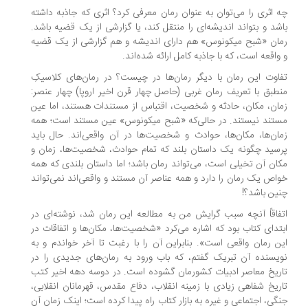
 اثری را می‌توان به عنوان رمان معرفی کرد؟ اثری که جاذبه داشته
شد و بتواند اندیشه‌ای را منتقل کند، یا گزارشی از یک قضیه باشد.
ان «شبح میکونوس» هم دارای اندیشه و هم گزارشی از یک قضیه
واقعه است، که با جاذبه کامل ارائه شده‌اند.
اوت این رمان با دیگر رمان‌ها در چیست؟ در رمان‌های کلاسیکِ
طبق با تعریف رمان غربی (حاصل چهار قرن اخیر اروپا) چهار عنصر:
ان‌، مکان، حادثه و شخصیت، اقتباس از مستندات هستند، اما عین
تند نیستند. در حالی‌که «شبح میکونوس» عین مستند است؛ همه
ان‌ها، مکان‌ها، حوادث و شخصیت‌ها در آن واقعی‌اند. حال باید
سید چگونه یک داستان بلند که تمام حوادث، شخصیت‌ها، زمان و
ان آن تخیلی است، می‌تواند رمان باشد؛ اما داستان بلندی که همه
اص یک رمان را دارد و همه عناصر آن مستند و واقعی‌اند نمی‌تواند
ین باشد؟!
فاقاً آنچه سبب گرایش من به مطالعه این رمان شد، نوشته‌ای در
تدای کتاب بود که اشاره می‌کرد «شخصیت‌ها، مکان‌ها و اتفاقات در
ن رمان واقعی است». بنابراین آن را با رغبت تا آخر خواندم و به
یسنده آن تبریک گفتم، که باب ورود به رمان‌های جدیدی را در
ریخ معاصر ادبیات کشورمان گشوده است. در دوسه دهه اخیر کتب
ریخ شفاهی زیادی با زمینه انقلاب، دفاع مقدس، قهرمانان انقلابی،
گی، اجتماعی و غیره به بازار کتاب راه پیدا کرده است؛ اینک زمان آن