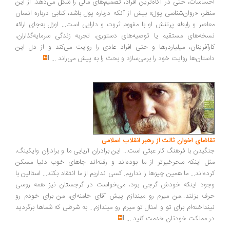
ساسات، حتی در آگاه‌ترین افراد، تصمیم‌های مالی را شکل می‌دهد. از این
ظر، «روان‌شناسی پول» بیش از آنکه درباره پول باشد، کتابی درباره انسان
اصر و رابطه پرتنش او با مفهوم ثروت و دارایی است... اوزل به‌جای ارائه
خه‌های مستقیم یا توصیه‌های دستوری، تجربه زندگی سرمایه‌گذاران،
رآفرینان، میلیاردرها و حتی افراد عادی را روایت می‌کند و از دل این
ستان‌ها روایت خود را برمی‌سازد و بحث را به پیش می‌راند
...
اضای اخوان ثالث از رهبر انقلاب اسلامی
گیدن با فرهنگ کار عبثی است... این برادران آریایی ما و برادران وایکینگ،
ل اینکه سحرخیزتر از ما بوده‌اند و رفته‌اند جاهای خوب دنیا مسکن
ده‌اند... ما همین چیزها را نداریم. کسی نداریم از ما انتقاد بکند... استالین با
ود اینکه خودش گرجی بود، می‌خواست در گرجستان نیز همه روسی
ف بزنند...من میرم رو میندازم پیش آقای خامنه‌ای، من برای خودم رو
نداخته‌ام برای تو و امثال تو میرم رو میندازم... به شرطی که شماها برگردید
 مملکت خودتان خدمت کنید
...