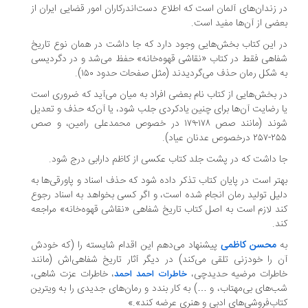
 زندان‌های آلمان است که اطلاع دست‌اندرکاران امور قضایی ایران از
ضی از آن‌ها مفید است.
 این کتاب بخش‌هایی وجود دارد که جا داشت در همان نوع تاریخ
اهی فقط در کتاب «نقاشی قهوه‌خانه» حفظ می‌شد و در دگردیسی
 شکل رمان حذف می‌گردیدند (مثل صفحات حدود ۱۵۰).
 بخش‌هایی از کتاب نام بعضی افراد به میان می‌آید که ضروری است
 رضایت آن‌ها برای چنین یادکردی جلب شود، یا آن‌که حذف و تعدیل
شوند (مانند صص ۱۷۸-۱۷۹ در خصوص محمدعلی رامین، و صص
صوص عدنان عیاد).
 داشت که در پشت جلد کتاب عکسی از کاظم دارابی درج شود.
تر است در پایان کتاب تذکر داده شود که حذف اسناد و پاورقی‌ها به
یل تولید رمان انجام شده است، و اگر کسی بخواهد به اسناد رجوع
د لازم است به اصل کتاب تاریخ شفاهی «نقاشی قهوه‌خانه» مراجعه
د.
محسن کاظمی
پیشنهاد می‌دهم این اقدام شایسته را (که خودش
 را خودزنی تلقی می‌کند) در دیگر آثار تاریخ شفاهی‌اش (مانند
طرات مرضیه حدیدچی،
، خاطرات عزت شاهی،
خاطرات احمد احمد
‌های بی‌مهتاب، و …) به کار بندد و رمان‌های جدیدی را به ویترین
اب‌فروشی‌های ادبی و هنری عرضه کند».»