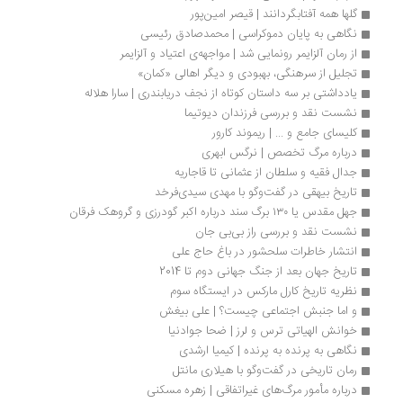
گلها همه آفتابگردانند | قیصر امین‌پور
نگاهی به پایان دموکراسی | محمدصادق رئیسی
از رمان آلزایمر رونمایی شد | مواجهه‌ی اعتیاد و آلزایمر
تجلیل از سرهنگی، بهبودی و دیگر اهالی «کمان»
یادداشتی بر سه داستان کوتاه از نجف دریابندری | سارا هلاله
نشست نقد و بررسی فرزندان دیوتیما
کلیسای جامع و ... | ریموند کارور
درباره مرگ تخصص | نرگس ابهری
جدال فقیه و سلطان از عثمانی تا قاجاریه
تاریخ بیهقی در گفت‌وگو با مهدی سیدی‌فرخد
جهل مقدس یا ۱۳۰ برگ سند درباره اکبر گودرزی و گروهک فرقان
نشست نقد و بررسی راز ‌بی‌بی جان
انتشار خاطرات سلحشور در باغ حاج علی
تاریخ جهان بعد از جنگ جهانی دوم تا 2014
نظریه تاریخ کارل مارکس در ایستگاه سوم
و اما جنبش اجتماعی چیست؟ | علی بیغش
خوانش الهیاتی ترس و لرز | ضحا جوادنیا
نگاهی به پرنده به پرنده | کیمیا ارشدی
رمان تاریخی در گفت‌وگو با هیلاری مانتل
درباره مأمور مرگ‌های غیراتفاقی | زهره مسکنی