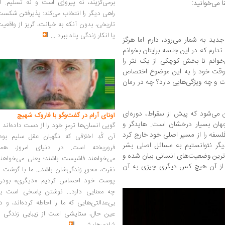
برمی‌گزیند، نه پیروزی است و نه تسلیم. ا
 می‌خوانید:
راهی دیگر را انتخاب می‌کند: پذیرفتن شکس
تاریخی، بدون آنکه به خیانت، گریز از واقعی
یا انکار زندگی پناه ببرد
...
د به شمار می‌رود، دارم اما هرگز
 ندارم که در این‌ جلسه برایتان بخوانم
خوانم تا بخش کوچکی از یک نثر را
وقت خود را به این موضوع اختصاص
و چه ویژگی‌هایی دارد؟ چه در رمان
 می‌شود که پیش از سقراط، دوره‌ای
اونای آرام در گفت‌وگو با فاروک شهیچ‭
جهان بسیار درخشان است. هایدگر و
گویی انسان‌ها ترمزِ خود را از دست داده‌اند 
 فلسفه را از مسیر اصلی خود خارج کرد
آن کُدِ اخلاقی که نگهبان عقل سلیم بود،
یگر نتوانستیم به مسائل اصلی بشر
فروریخته است. در دنیای امروز، همه
م‌ترین وضعیت‌های انسانی بیان شده و
می‌خواهند فاشیست باشند؛ یعنی می‌خواهند
 از آن هیچ کس دیگری چیزی به آن
نفرت، محورِ زندگی‌شان باشد... ما با گوشت 
پوست خود احساس کردیم «دیگری» بودن
چه معنایی دارد... نوشتن پاسخی است به
بی‌عدالتی‌هایی که ما را احاطه کرده‌اند، و د
عین حال، ستایشی است از زیبایی زندگی و