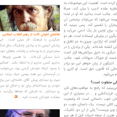
رکز کرده است. اهمیت این موضوعات به
ریه عقده ادیپ را بیان کند، صرفا
ند. جالب است بدانید که او در ابتدا
وجه می‌شود که می‌تواند براساس آن
ماران را تفسیر کند. پس ببینید که
برای اولین بار یک آدمی می‌آید و
تقاضای اخوان ثالث از رهبر انقلاب اسلامی
ری در برابرش ایستاده است، هر دو
جنگیدن با فرهنگ کار عبثی است... این
گفتند که تراژدی، چیزی به جز تقابل و
برادران آریایی ما و برادران وایکینگ، مثل اینک
 کشته شده‌اند. یکی از برادران را در
سحرخیزتر از ما بوده‌اند و رفته‌اند جاهای خو
 دیگری به دلیل سرکشی‌ها قرار است
دنیا مسکن کرده‌اند... ما همین چیزها را
جسد او خوراک حیوانات شود. جالب
نداریم. کسی نداریم از ما انتقاد بکند... استالی
نتیگون از زبان خواهر این دو برادر
با وجود اینکه خودش گرجی بود، می‌خواست
حالی که قانون، حق است. او کاری را
م می‌شود.
در گرجستان نیز همه روسی حرف بزنند...من
میرم رو میندازم پیش آقای خامنه‌ای، من برا
سکی متفاوت است؟
خودم رو نینداخته‌ام برای تو و امثال تو میر
می‌بینید که راجع به موقعیت‌های تاپ
رو میندازم... به شرطی که شماها برگردید د
فرزندکشی و ... در بسیاری از این
مملکت خودتان خدمت کنید
...
استان خوب داستانی است که وضعیت
نهایی کافی نیست. یک داستان خوب، دو
دو چیز چیست؟ یکی از آن دو، تکنیک،
ر هنری از جمله ادبیات قبل از هر چیز