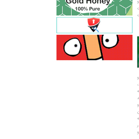
و
ت
ت
و
و
ر