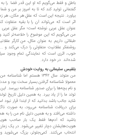
باطل و فقط می‌گویم که او این قدر فضا را ب
گفتمانی تولید کند که تا به امروز بر من و شما ت
بیاورد. نتیجه این است که عقلِ هر مکان، هر زم
اثر است که می‌تواند آن را با بقیه متفاوت 
عنوان عقل عربی نوشته است؛ مگر عقل عربی د
من می‌گویم که این موضوع را خلاصه‌تر کنید و
طبقاتی داریم. به عنوان مثال، منِ کارگر عقل
روشنفکر عقلانیت متفاوتی را درک می‌کند و ..
خوب، اثری است که نمایندگیِ تمامِ وجودِ سیال
شده‌اند در خود دارد.
بلقیس سلیمانی به روایت خودش
معمولا شناسنامه گرفتن بسیار سخت بود و مدت‌
و نام بچه‌ها را برای صدور شناسنامه بپرسد. ای
شاید جالب باشد بدانید که از ابتدا قرار نبود 
برای دریافت شناسنامه می‌رود، به صورت ناگ
داشته می‌افتد و به همین دلیل نام من را به هم
باشید که آدم‌ها فقط یک بار صاحب هویت
هویت‌هایشان دچار تغییر می‌شود. در یک زمان
انتخاب می‌کنند. کمی‌جلوتر، بزرگ می‌شوید و 