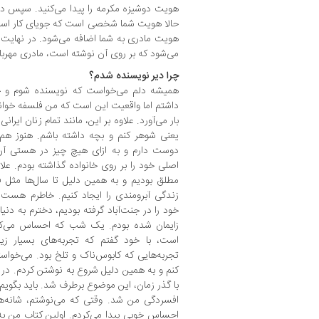
هویت دوشیزه مکرمه را پیدا می‌کنید. سپس در
حالا هویت شما شخصی است که جویای کار است.
هویت مادری به شما اضافه می‌شود. در نهای
می‌شود که بر روی آن نوشته است، مادری مهربان
چرا دیر نویسنده شدم؟
همیشه دلم می‌خواست که نویسنده شوم و حتی
داشتم اما واقعیت این است که من فلسفه خواند
بار می‌آورد. علاوه بر این، مانند تمام زنان ایر
یعنی شوهر کنم و بچه داشته باشم. هنوز هم 
دوست دارم و به ازای هیچ چیز در هستی آن 
اصلی خود را بر روی خانواده گذاشته بودم. ع
مطلق بودیم و به همین دلیل تا سال‌ها مثل فلا
زندگی آبرومندی را ایجاد کنیم. خاطرم هست ک
خود را در جنت‌آباد گرفته بودیم، دخترم به دنی
زایمان شده بودم. یک شب که احساس می‌کر
است، با خود گفتم که تجربه‌های بسیار زی
تجربه‌هایی که کابوس‌ناک و تلخ بود. می‌خواستم
کنم و به همین دلیل شروع به نوشتن کردم. در 
با گذر زمان، این موضوع برطرف شد. باید بگوی
افسردگی من شد. وقتی که می‌نوشتم، شانه‌ها
احساس خوبی پیدا می‌کردم. اولین کتاب من 