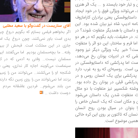
ن و تبار خود بایستد و ... یک اثر هنری
، می‌تواند ویژگی فوق را در خود ایجاد
داستایوفسکی یعنی برادران کارامازوف
مه ادیپ شاه نیز بیان شده بود. این
آقای سناریست در گفت‌وگو با سعید مطلبی
 داستان با همدیگر متفاوت شوند؟ در
اگر بخواهم فیلمی بسازم که بگویم دروغ چی
ت. در حقیقت، باید بگویم که در هر دو
بدی است باور نمی‌کنند، چون دروغ یک امر
فرم و ساختار، این دو اثر را متفاوت
جاری در این مملکت است. قبحش از بین
 است؟ خیر. یک ویژگی دیگر نیز وجود
رفته... ما بچه‌مسلمان بودیم. اما می‌گفتند ای
رکشی که در ادبیات یونان رخ می‌دهد،
مسلمان نیست... وقتی به آدمی که در کار
ت اما پدرکشی که داستایوفسکی در
سینماست می‌گویند اجازه کار نداری، یعنی ب
ی است. روسیه‌ای که رو به غرب دارد
شکنجه او را می‌کشند... می‌توانند من را زمی
ین پدرکشی برای یک انسان روس و در
بزنند اما نمی‌توانند من را روی زمین نگه دارند
درکشی قبلی در یونان رخ داده بود.
من بلند می‌شوم... فردین عاشقانه مردم را
ته شکسپیر نیز متفاوت با دو مثال
دوست داشت
...
اعث متفاوت شدن یک داستان می‌شود
ان و مکان است که یک انسان خاص را
ا بتوان در سیال بودن روح انسان
نسان که تاکنون بر روی این کره خاکی
م همین موضوع است.