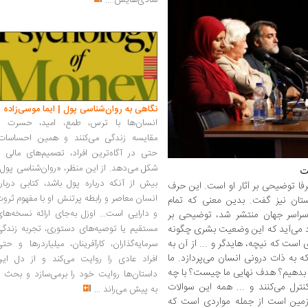
شادی‌هایش
...
نگاهی به روان‌شناسی پول | ایما موسی‌زاده
انسان‌ها با ترس، طمع، امید، حسرت و
مقایسه زندگی می‌کنند و همین احساسات،
حتی در آگاه‌ترین افراد، تصمیم‌های مالی ر
شکل می‌دهد. از این منظر، «روان‌شناسی پول
ت
بیش از آنکه درباره پول باشد، کتابی دربار
رفا توضیحی بر آثار او است. این حرف
انسان معاصر و رابطه پرتنش او با مفهوم ثرو
استان نیز گفت. بدین معنی که تمام
و دارایی است... اوزل به‌جای ارائه نسخه‌ها
ر سراسر جهان منتشر شد، توضیحی بر
ود می‌آید که این وضعیت بشری چگونه
مستقیم یا توصیه‌های دستوری، تجربه زندگی
ست که نیچه، هایدگر و ... از آن به
سرمایه‌گذاران، کارآفرینان، میلیاردرها و حت
 به ذات درونی انسان می‌پردازد. ما
افراد عادی را روایت می‌کند و از دل این
م بدهیم؟ هدف نهایی ما چیست؟ با چه
داستان‌ها روایت خود را برمی‌سازد و بحث ر
ترل می‌کنند و ... همه این سوالات
به پیش می‌راند
...
مین است از جمله مواردی است که