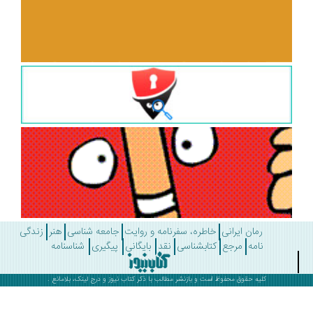
رمان ایرانی
خاطره، سفرنامه و روایت
جامعه شناسی
هنر
زندگی
نامه
مرجع
کتابشناسی
نقد
بایگانی
پیگیری
شناسنامه
کلیه حقوق محفوظ است و بازنشر مطالب با ذکر
کتاب نیوز
و درج لینک، بلامانع .