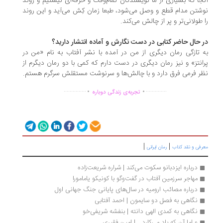
جا که بسیاری از ما نویسندگان تمام‌وقت و حرفه‌ای نیستیم و روند
شتن مدام قطع و وصل می‌شود، طبعا زمان کِش می‌آید و این روند
 طولانی‌تر و پر از چالش می‌کند.
 حال حاضر کتابی در دست نگارش و آماده انتشار دارید؟
 تازگی رمان دیگری از من در آمده با نشر آفتاب به نام «من در
انتز» و نیز رمان دیگری در دست دارم که کمی با دو رمان دیگرم از
ر فرمی فرق دارد و با چالش‌ها و سرنوشت مستقلش سرگرم هستم.
.
.
...............
..............
تجربه‌ی زندگی دوباره
|
|
رفی و نقد کتاب
رمان ایرانی
درباره ایزدبانو سکوت می‌کند | شراره شریعت‌زاده
مهاجر سرزمین آفتاب در گفت‌وگو با کونیکو یامامورا
درباره مصائب ارومیه در سال‌های پایانی جنگ جهانی اول
نگاهی به فصل دو سایمون | احمد آفتابی
نگاهی به کمدی الهی دانته | بنفشه شریفی‌خو
و اما آن که باد می‌کارد... | امین فقیری