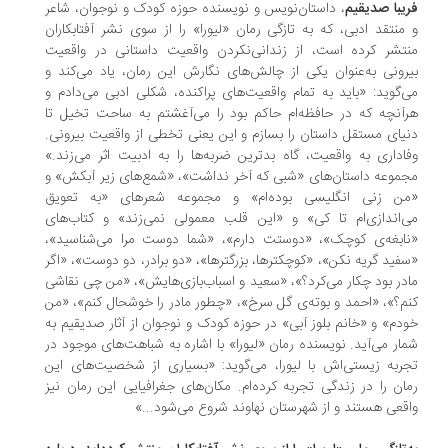
یبا صدیقیم
، داستان‌نویس و نویسنده حوزه کودک و نوجوان، شاعر
منتقد ادبی، که به تازگی رمان «لیورا» را از سوی نشر آفتابکاران
تشر کرده است، از زندانی‌نکردن واقعیت داستانی در واقعیت
رونی به‌عنوان یکی از چالش‌های نگارش این رمان، یاد می‌کند و
‌گوید: «باید به تمام واقعیت‌های پراکنده، شکلی ادبی می‌دادم و
آنچه که در حافظه‌ام حاکم بود را می‌آغشتم به ساحت تخیل تا
یای مستقل داستان را بسازم و این یعنی تخطی از واقعیت بیرونی.
اداری به واقعیت، گاه بدترین ضربه‌ها را به ادبیت اثر می‌زند.»
موعه داستان‌های «شبی که آخر نداشت»، «شمع‌های زیر آبکش» و
ن زنی انگلیسی بوده‌ام» و مجموعه شعرهای «به تعویق
‌اندازی‌ام تا کی» و «این قلب معمولی نمی‌زند» و کتاب‌های
ابغه‌ی کوچک»، «دوستت دارم»، «شما دوست مرا می‌شناسید»،
فید گریه نکن»، «کوچکترها، بزرگترها»، «دو برادر، دو دوست»، «اگر
در بود چکار می‌کرد؟»، «سعید و اسباب‌بازی‌هایش»، «من چی نقاشی
م؟»، «احمد و بوته‌ی گل سرخ»، «چطور مادر را خوشحال کنم»، «من
دم» و «خانم بلوز آبی» در حوزه کودک و نوجوان از آثار صدیقیم به
ار می‌آید. نویسنده رمان «لیورا» با اشاره به شباهت‌های موجود در
ربه زیستی‌اش با لیورا، می‌گوید: «بسیاری از شخصیت‌های این
ان را در زندگی تجربه کرده‌ام. مکان‌های جغرافیایی این رمان نیز
قعی هستند و از شهرستان نهاوند شروع می‌شود...»