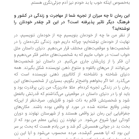
‌خصوص اینکه خوب یا بد خودم نیز آدم جزئی‌نگری هستم.
ن رمان تا چه میزان از تجربه شما از مهاجرت و زندگی در کشور و
هنگ دیگر تاثیر پذیرفته است؟ در این اثر چقدر خودتان را
شته‌اید؟
 نظر من ما چه از خودمان بنویسیم چه از خودمان ننویسیم، در
ایت از خودمان نوشته‌ایم؛ چراکه داریم خودِ زندگی نکرده‌مان را در
صیت‌ها و موقعیت‌های مختلف قرار می‌دهیم. دنیای داستان مثل
اب است؛ در خواب ماییم که به شخصیت‌های حاضر فکر می‌دهیم و
 فکر را از زبان‌شان جاری می‌کنیم. در داستان نیز شخصیت‌ها
‌توانند از من‌های بالقوه و متنوع ذهن نویسنده شکل بگیرند. همه
یای شناخته و ناشناخته از کاتالیزور ذهنی نویسنده است که
‌گذرد. اما اگر بخواهم واضح‌تر بگویم، بسیاری از شخصیت‌های این
ان را در زندگی تجربه کرده‌ام. مثلا مادربزرگ من زنی پرقدرت بود و
ید او را در دنیای داستان در موقعیتی می‌گذاشتم که قدرتش بالفعل
د و شخصیتش قائم به ذات شود و قابل‌باور، صرف‌نظر از این‌که
در وقایع ساخته شده در مورد او واقعی بوده باشند. مکان‌های
رافیایی این رمان نیز واقعی هستند و از شهرستان نهاوند و دوران
دکی لیورا شروع می‌شود. در نهاوند زن زیبایی معلم من بود که از
ت بد در جوانی همسرش گم شد و من یادم هست که بحث بر سر
ن بود که آیا همسر گم‌شده، مرده محسوب می‌شود و آیا این زن