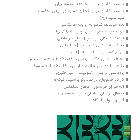
نشست نقد و بررسی مجموعه اندیشه ایران
نشست نقد و بررسی تحقیق درباره اول اربعین حضرت 
سیدالشهداء(ع)
رفع سوتفاهم شاملو به روایت خرمشاهی
درباره موهبت غریب وال بودن | زهرا گریزپا
فرهنگ داستان نویسان | جمال میرصادقی
نگاهی به درهایی در تاریکی | دریا امامی
شروع کسب و کار با ۱۰۰ دلار | فیلم
مخاطب ایرانی و آتش زندان در گفت‌وگو با ابراهیم دمشناس
نگاهی با دوربین به اقتصاد ایران در گفت‌وگو با احمد سیف
یادداشتی بر پس از کمونیسم | امین فقیری
کارآگاه خانم‌جان در گفت‌وگو با سپیده نیک‌رو
آدم‌خواران فرانسوی | ماهان سیارمنش
یکسال در میان ایرانیان به چاپ هفتم رسید
آیوانهو | والتر اسکات