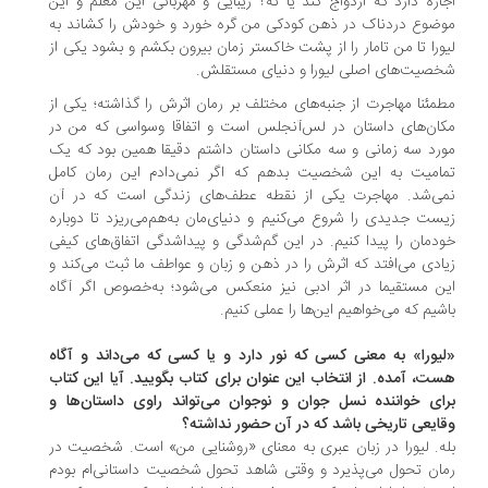
ازه دارد که ازدواج کند یا نه؟ زیبایی و مهربانی این معلم و این
ضوع دردناک در ذهن کودکی من گره خورد و خودش را کشاند به
ورا تا من تامار را از پشت خاکستر زمان بیرون بکشم و بشود یکی از
صیت‌های اصلی لیورا و دنیای مستقلش.
مئنا مهاجرت از جنبه‌های مختلف بر رمان اثرش را گذاشته؛ یکی از
ان‌های داستان در لس‌آنجلس است و اتفاقا وسواسی که من در
رد سه زمانی و سه مکانی داستان داشتم دقیقا همین بود که یک
امیت به این شخصیت بدهم که اگر نمی‌دادم این رمان کامل
ی‌شد. مهاجرت یکی از نقطه عطف‌های زندگی است که در آن
ست جدیدی را شروع می‌کنیم و دنیای‌مان به‌هم‌می‌ریزد تا دوباره
دمان را پیدا کنیم. در این گم‌شدگی و پیداشدگی اتفاق‌های کیفی
ادی می‌افتد که اثرش را در ذهن و زبان و عواطف ما ثبت می‌کند و
ن مستقیما در اثر ادبی نیز منعکس می‌شود؛ به‌خصوص اگر آگاه
شیم که می‌خواهیم این‌ها را عملی کنیم.
یورا» به معنی کسی که نور دارد و یا کسی که می‌داند و آگاه
ت، آمده. از انتخاب این عنوان برای کتاب بگویید. آیا این کتاب
ای خواننده نسل جوان و نوجوان می‌تواند راوی داستان‌ها و
ایعی تاریخی باشد که در آن حضور نداشته؟
ه. لیورا در زبان عبری به معنای «روشنایی من» است. شخصیت در
ان تحول می‌پذیرد و وقتی شاهد تحول شخصیت داستانی‌ام بودم