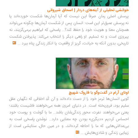
انشی تحلیلی از آینه‌های دردار | اسحاق شیروانی
سش اصلی رمان صرفاً این نیست که آیا آرمان‌ها شکست خورده‌اند یا
.پرسش عمیق‌تر این است: انسان پس از شکست آرمان‌ها چگونه می‌تواند
چنان معنا و هویت خود را حفظ کند؟... پاسخی که ابراهیم برمی‌گزیند، نه
روزی است و نه تسلیم. او راهی دیگر را انتخاب می‌کند: پذیرفتن شکست
ریخی، بدون آنکه به خیانت، گریز از واقعیت یا انکار زندگی پناه ببرد
...
ونای آرام در گفت‌وگو با فاروک شهیچ
یی انسان‌ها ترمزِ خود را از دست داده‌اند و آن کُدِ اخلاقی که نگهبان عقل
یم بود، فروریخته است. در دنیای امروز، همه می‌خواهند فاشیست باشند؛
نی می‌خواهند نفرت، محورِ زندگی‌شان باشد... ما با گوشت و پوست خود
ساس کردیم «دیگری» بودن چه معنایی دارد... نوشتن پاسخی است به
‌عدالتی‌هایی که ما را احاطه کرده‌اند، و در عین حال، ستایشی است از
بایی زندگی و شادی‌هایش
...