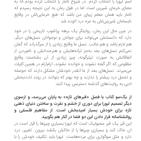
م لیورا را انتخاب کردم. در شروع تامار را انتخاب کرده بودم که به
نای خرمای شیرین است اما در طول رمان به این نتیجه رسیدم که
مار باید همان معلم زیبای من باشد که طبع خرمایی‌اش در وقایع
بسامان شیرینی‌اش به مزه درد آلوده شد.
 عین حال این رمان، روایتگر یک برهه پرآشوب تاریخی را در خود
رد که دانستنش می‌تواند برای جوانان و نوجوانان نسل‌های دیگر،
 لازم باشد و هم جالب. نسل ما وقایع زیادی را از سرگذراند که گمان
ی‌کنم نسل‌های بعد به‌جز ترانه‌هایش و هنرمندانش و نام‌بردن از
فاقاتش به صورت تیترگونه، چیز زیادی از آن بشناسند؛ وقایع
لومی که اگر گفته نشوند و خوانده نشوند، آرام‌آرام در همین کلیات
‌میرند. نسل‌های بعد از ما آنقدر خودشان مشکل دارند که حوصله
تحمل درد بیشتر را ندارند و چه بهتر که بتوانند در روند لذت‌بخش
بی به روایت‌های گذشته دسترسی پیدا کنند.
 یک‌سو کتاب با فصل «قبرهای تازه» به پایان می‌رسد، و ازسوی
گر تصمیم لیورا برای دوری از خشم و نفرت و ساختن دنیای ذهنی
زه برای خودش بسیار امیدبخش است. از مفاهیم فلسفی و
انشناسانه قرار دادن این دو فضا در کنار هم بگویید.
ن قبر یک قبر سمبولیک است که لیورا بسیاری چیزها را قرار است در
 خاک کند و بسیاری چیزها را از خاکش بکشد بیرون. تغییر، درد
رد و مثل سوگواری برای مرده‌هاست. لیورا باید تکلیف خودش را با