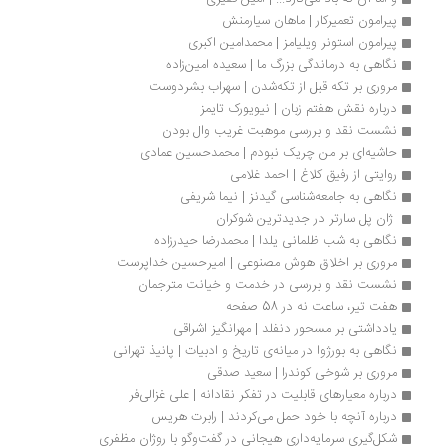
پیرامون تعمیرکار | ماهان سیارمنش
پیرامون استونر ویلیامز | محمدامین اکبری
نگاهی به درماندگی بزرگ ما | سعیده امین‌زاده
مروری بر تکه قبل از تکه‌شدن | سهراب بشردوست
درباره نقش هفتم زبان | نیویورک تایمز
نشست نقد و بررسی موهبت غریب وال بودن
حاشیه‌ای بر من چریک نبودم | محمد‌حسین عمادی
روایتی از رفیق کلاغ | احمد غلامی
نگاهی به جامعه‌شناسی گیدنز | نیما شریفی
 ژان پل سارتر در جدیدترین شوکران 
نگاهی به شب ظلمانی یلدا | محمدرضا حیدرزاده
مروری بر اخلاق هوش مصنوعی | امیرحسین خداپرست
نشست نقد و بررسی در خدمت و خیانت مترجمان
هفت تیر، ساعت نه در 58 صفحه
یادداشتی بر مسحور دنفلد | مهرانگیز اشراقی
نگاهی به بورژوا در میانه‌ی تاریخ و ادبیات | پانیذ تهرانی
مروری بر شوخی کوندرا | سعید صدقی
درباره معیارهای قابلیت در تفکر نقادانه | علی غزالی‌فر
درباره آنچه با خود حمل می‌کردند | رابرت هریس
شکل­‌گیری سرمایه‌داری هیجانی در گفت‌وگو با روژان مظفری