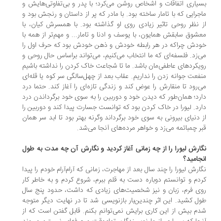
یاری اتفاقات و اشخاص روشن می‌کرد؛ با پدر و بی‌تفاوتی‌هایش و
جرایی که با تامار ساخته بود. با مادر که پر از داستان و رنجش بود و
 نظر روحی تاثیر زیادی روی او گذاشته بود. با همسرش کیان، با
شوق سابقش همایون، با یوسف و ادنا و تامار... و مهم‌تر از همه با
دش چراکه در هر رابطه خودش و ذهن خودش بود که حرف اول را
‌زد. فلسفه‌ای که ما انتخاب می‌کنیم، می‌تواند براساس حال روحی و
یکردهای عاطفی‌مان باشد. ما تا شجاعت خاک کردن را نداشته باشیم
فعت جوانه زدن را نداریم. عقاب بعد از چهل‌سالگی سر کوه یا قله‌ای
‌رود تا منقارش را عوض کند و زندگی تازه‌ای را آغاز کند. حتما درد
رد؛ همان‌طور که دیدن خود و دوربین را به سوی خود برگرداندن درد
رد. لیورا در خاک کردن بود که توانست جسارت پیدا کند و دوربین را
 دنیای بیرونی به سوی خود برگرداند وگرنه بهتر بود تا ابد سر همان
ر چمباتمه می‌زد و خواهر مرده‌های آنجا می‌شد.
ارش لیورا را از چه زمانی آغاز کردید و نگارش آن چه مدت به طول
جامید؟
ارش لیورا را چند سال بعد از مهاجرت، زمانی که آرام‌آرام خودم را پیدا
دم و توانستم دوباره دست به قلم ببرم، شروع کردم و به خاطر کار
ی فرم، زبان و نیز شخصیت‌های زیادی که داشت، حدود پنج سال
ل کشید. این اثر چندین‌بار بازنویسی شد تا در نهایت دیگر متوجه
م بیش از این کاری برایش نمی‌توانم بکنم. قابل گفتن است که از