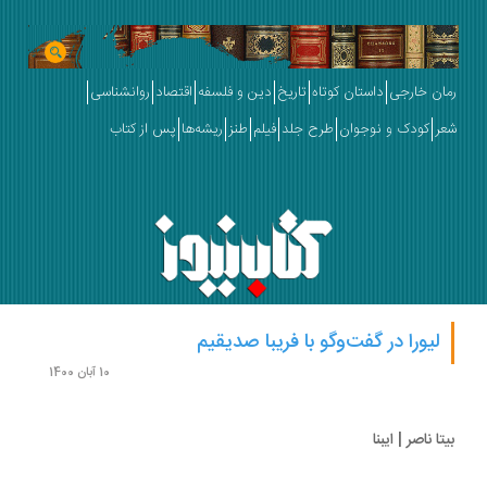
ان خارجی
داستان کوتاه
تاریخ
دین و فلسفه
اقتصاد
روانشناسی
ر
کودک و نوجوان
طرح جلد
فیلم
طنز
ریشه‌ها
پس از کتاب
لیورا در گفت‌وگو با فریبا صدیقیم
10 آبان 1400
ا ناصر | ایبنا