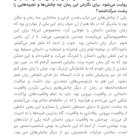
ایت می‌شود. برای نگارش این رمان چه چالش‌ها و تجربه‌هایی را
ت سرگذاشتند؟
ی از چالش‌های من ترکیب‌شدن فرمی و ساختاری سه زمان و مکان
د با یکدیگر که در بالا هم از آن حرف زدم. این یکی از مواردی بود که
ان نوشتن داستان را طولانی کرد، به‌خصوص این‌که برای این
‌هم‌پیوستگی می‌بایست چندین بازنویسی می‌شد تا از آن راضی
م. دیگر زبان داستان بود. خوب از آنجا که شعر هم می‌گفتم،
خودآگاه در نوشته اولم زبان شاعرانه و استعاره بر داستان مسلط بود
این نقش روایی داستان را کم‌رنگ می‌کرد و فشرده‌تر و این ممکن
د که به کل رمان ضربه بزند، بنابراین تصمیم گرفتم که در عین دور
دن از زبان خودم که به شاعرانگی نزدیک بود، چنان با زبان عمل کنم
 نثر نیز پذیرایش باشد و لذت انبساط نثر فدای انقباض زبان شعر
ود. این هم به بازنویسی‌های متعددی نیاز داشت و مراقبت
ظه‌به‌لحظه در رمان. از دیگر چالش‌هایم زندانی نکردن واقعیت
ستانی در واقعیت بیرونی بود. باید به تمام واقعیت‌های پراکنده،
لی ادبی می‌دادم و هرآنچه را که در حافظه‌ام حاکم بود، می‌آغشتم
 ساحت تخیل تا دنیای مستقل داستان را بسازم و این یعنی تخطی
 واقعیت بیرونی. وفاداری به واقعیت، گاه بدترین ضربه‌ها را به ادبیت
ر می‌زند. چرخش به واقعیت درون داستان البته یکی از لذت‌های
ند نوشتن است. از آنجا که این داستان به نوعی شخصیت‌محور نیز
ت، ساختن جزئیات شخصیتی نیز از دیگر چالش‌های من بود،