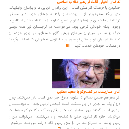
اضای اخوان ثالث از رهبر انقلاب اسلامی
گیدن با فرهنگ کار عبثی است... این برادران آریایی ما و برادران وایکینگ،
ل اینکه سحرخیزتر از ما بوده‌اند و رفته‌اند جاهای خوب دنیا مسکن
ده‌اند... ما همین چیزها را نداریم. کسی نداریم از ما انتقاد بکند... استالین با
ود اینکه خودش گرجی بود، می‌خواست در گرجستان نیز همه روسی
ف بزنند...من میرم رو میندازم پیش آقای خامنه‌ای، من برای خودم رو
نداخته‌ام برای تو و امثال تو میرم رو میندازم... به شرطی که شماها برگردید
 مملکت خودتان خدمت کنید
...
ای سناریست در گفت‌وگو با سعید مطلبی
ر بخواهم فیلمی بسازم که بگویم دروغ چیز بدی است باور نمی‌کنند، چون
وغ یک امر جاری در این مملکت است. قبحش از بین رفته... ما بچه‌مسلمان
دیم. اما می‌گفتند این مسلمان نیست... وقتی به آدمی که در کار سینماست
‌گویند اجازه کار نداری، یعنی با شکنجه او را می‌کشند... می‌توانند من را
ین بزنند اما نمی‌توانند من را روی زمین نگه دارند، من بلند می‌شوم...