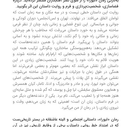
‌تازگی رمان‌ «لیورا» را از سوی نشر آفتابکاران منتشر کرده‌اید. درباره
اسازی، شخصیت‌پردازی و فرم و روایت داستان این اثر بگویید.
ایت این داستان خطی نیست و در سه مکان و سه زمان است که
امان اتفاق می‌افتد: در نهاوند، تهران و لس‌آنجلس؛ دوران کودکی و
انی و میانسالی. این تنوع فضایی و زمانی باید چنان از نظر فرمی
خته می‌شد و به خورد داستان می‌رفت که مخاطب با هر چرخش
انی و مکانی راه خود را گم نکند، لذتش بریده نشود و به آسانی
واند داستان را پی‌بگیرد. فرم داستان را همین دغدغه‌هاست که
کیل می‌دهد: به‌هم‌پیوستگی ساختاری؛ چگونگی ترکیب همه این
ان‌ها و مکان‌ها و شخصیت‌هایی که آرام‌آرام باید ساخته شوند و
یت قائم به ذات خود را پیدا کنند. شخصیت‌های زیادی در این
ستان ابرازِ نقش می‌کنند که بعضی مهم‌تر و بعضی فرعی‌ترند اما
گی در طول زمان با جزئیات و نیز عملکردشان ساخته می‌شوند،
شی می‌گیرند و کل پلات را پیش می‌برند. از شخصیت‌های اصلی
‌توان خود لیورا، پدر و مادر و مادربزرگ و ادنا، تامار، کیان همسرش
همایون معشوق سابقش، لیا چل و یوسف که گم‌ شده و مثل سایه‌ای
وز همه‌جا او را تعقیب می‌کند، نام برد. یکی از دغدغه‌های دیگر من
 فرم داستان، زبان آن است؛ اهمیتی که به زبان می‌دهم، وقت و
روی زیادی را در رمان از من می‌گیرد.
ان «لیورا»، داستانی اجتماعی و البته عاشقانه در بستر تاریخی‌ست
 در امتداد خط روایی داستان، برخی از وقایع تاریخی نیز در آن