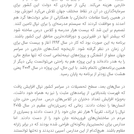
رجی هزینه می‌کند. یکی از مواردی که دولت این کشور برای
مایه‌گذاری در آن در نقاط مختلف جهان تلاش می‌کرد آموزش بود.
 همین راستا مقامات دانمارکی با همکارانی از سایر دولت‌ها گرد هم
دند و موافقت کردند که سیستم مدرسه‌ای را برای نپال تامین کنند.
میم بر این شد که بیست هزار مدرسه و کلاس درس ساخته شود
 بیشتر آنها در فقیرترین و دورافتاده‌ترین مناطق این کشور باشند.
برنامه به این صورت بود که کار در سال 1992 آغاز و بیست سال برای
 زمان در نظر گرفته شود. تاریخچه کمک‌های خارجی در سراسر
ان مملو از آشفتگی و پروژه‌های نیمه‌تمامی است که تنها منابع مالی
 به هدر داده‌اند و این پروژه هم به راحتی می‌توانست یکی دیگر از
همین برنامه‌های ناتمام باشد. با این حال، این پروژه در سال 2004 یعنی
ت سال زودتر از برنامه به پایان رسید.
 سال‌های بعد، سطح تحصیلات در سراسر کشور نپال افزایش یافت
 فهرست بلندبالایی از پیامدهای مثبت را نیز به همراه خود داشت،
‌ویژه افزایش تعداد دختران در کلاس‌های درس. مدارس حتی جان
انسان‌ها را نجات دادند: زمانی که زمین‌لرزه‌ای عظیم در سال 2015
نپال را لرزاند، تقریباً 9 هزار نفر جان خود را از دست دادند و بسیاری از
دم در ساختمان‌های فروریخته جان خود را از دست دادند. اما
ارس برای نخستین‌بار به‌گونه‌ای طراحی شده بودند که در برابر زلزله
اوم باشند. هیچ‌کدام از این مدارس آسیبی ندیدند و نه‌تنها توانستند