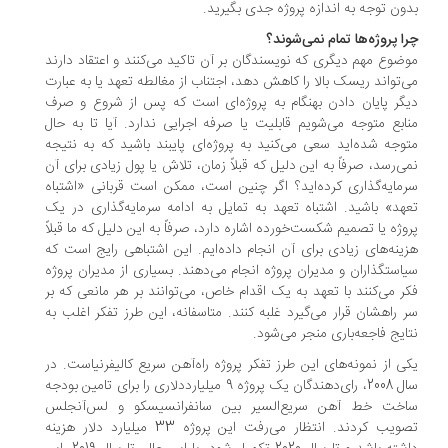
ون توجه به اندازه پروژه جدی بگیرید.
ا پروژه‌ها تمام نمی‌شوند؟
ضوع مهم دیگری که نویسندگان بر آن تاکید می‌کنند و اعتقاد دارند
‌تواند ریسک بالا را کاهش دهد، اجتناب از مغالطه تعهد یا به عبارت
گر پایان دادن بهنگام به پروژه‌ای است که پس از شروع و صرف
ابع متوجه می‌شویم قابلیت یا صرفه اجرایی ندارد. آیا تا به حال
وجه شده‌اید سعی می‌کنید به پروژه‌ای پایبند باشید که به نتیجه
ی‌رسد، صرفاً به این دلیل که قبلاً زمان، تلاش یا پول زیادی برای آن
مایه‌گذاری کرده‌اید؟ اگر چنین است، ممکن است قربانی «اشتباه
هد» باشید. اشتباه تعهد به تمایل به ادامه سرمایه‌گذاری در یک
وژه یا تصمیم شکست‌خورده اشاره دارد، صرفاً به این دلیل که ما قبلاً
ینه‌های زیادی برای آن انجام داده‌ایم. این اشتباهی رایج است که
استگذاران و مدیران پروژه انجام می‌دهند. بسیاری از مدیران پروژه
ر می‌کنند با تعهد به یک اقدام خاص، می‌توانند بر هر مانعی که بر
 راهشان قرار می‌گیرد غلبه کنند. متاسفانه، این طرز تفکر اغلب به
ایج فاجعه‌باری منجر می‌شود.
ی از نمونه‌های این طرز تفکر پروژه راه‌آهن سریع کالیفرنیاست. در
سال 2008، رای‌دهندگان یک پروژه 9 میلیارددلاری را برای تامین بودجه
خت خط آهن سریع‌السیر بین سانفرانسیسکو و لس‌آنجلس
تصویب کردند. انتظار می‌رفت این پروژه 33 میلیارد دلار هزینه