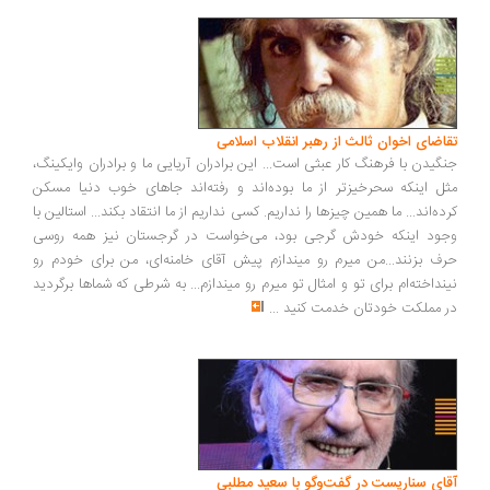
اضای اخوان ثالث از رهبر انقلاب اسلامی
گیدن با فرهنگ کار عبثی است... این برادران آریایی ما و برادران وایکینگ،
ل اینکه سحرخیزتر از ما بوده‌اند و رفته‌اند جاهای خوب دنیا مسکن
ده‌اند... ما همین چیزها را نداریم. کسی نداریم از ما انتقاد بکند... استالین با
ود اینکه خودش گرجی بود، می‌خواست در گرجستان نیز همه روسی
ف بزنند...من میرم رو میندازم پیش آقای خامنه‌ای، من برای خودم رو
نداخته‌ام برای تو و امثال تو میرم رو میندازم... به شرطی که شماها برگردید
 مملکت خودتان خدمت کنید
...
ای سناریست در گفت‌وگو با سعید مطلبی