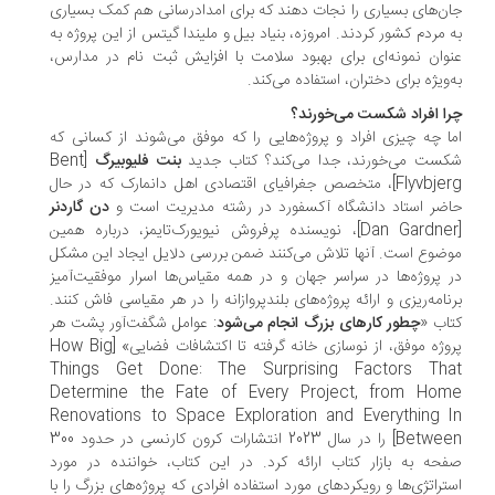
ن‌های بسیاری را نجات دهند که برای امدادرسانی هم کمک بسیاری
 مردم کشور کردند. امروزه، بنیاد بیل و ملیندا گیتس از این پروژه به
وان نمونه‌ای برای بهبود سلامت با افزایش ثبت نام در مدارس،
‌ویژه برای دختران، استفاده می‌کند.
ا افراد شکست می‌خورند؟
ا چه چیزی افراد و پروژه‌هایی را که موفق می‌شوند از کسانی که
ست می‌خورند، جدا می‌کند؟ کتاب جدید
بنت فلیوبیرگ
[Bent
Flyvbjerg]، متخصص جغرافیای اقتصادی اهل دانمارک که در حال
ضر استاد دانشگاه آکسفورد در رشته مدیریت است و
دن گاردنر
[Dan Gardner]، نویسنده پرفروش نیویورک‌تایمز، درباره همین
ضوع است. آنها تلاش می‌کنند ضمن بررسی دلایل ایجاد این مشکل
 پروژه‌ها در سراسر جهان و در همه مقیاس‌ها اسرار موفقیت‌آمیز
نامه‌ریزی و ارائه پروژه‌های بلندپروازانه را در هر مقیاسی فاش ‌کنند.
اب «
چطور کارهای بزرگ انجام می‌شود
: عوامل شگفت‌آور پشت هر
پروژه موفق، از نوسازی خانه گرفته تا اکتشافات فضایی» [How Big
Things Get Done: The Surprising Factors Th
Determine the Fate of Every Project, from Ho
Renovations to Space Exploration and Everything 
Between] را در سال 2023 انتشارات کرون کارنسی در حدود 300
حه به بازار کتاب ارائه کرد. در این کتاب، خواننده در مورد
تراتژی‌ها و رویکردهای مورد استفاده افرادی که پروژه‌های بزرگ را با