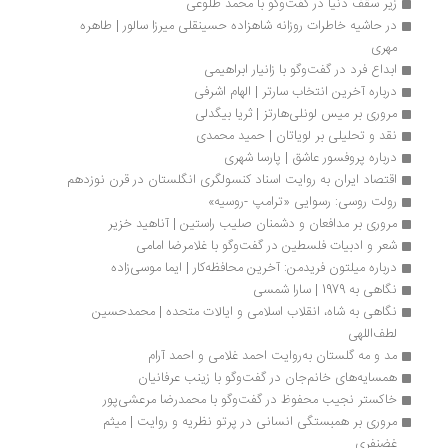
زیر سقف دنیا در گفت‌وگو با محمد طلوعی 
در حاشیه خاطرات روزانه شاهزاده حسینقلی میرزا سالور | طاهره 
مهری
ابداع فرد در گفت‌وگو با زانیار ابراهیمی
درباره آخرین انتخاب سارتر | الهام اشرفی
مروری بر میس لونلی‌هارتز | ثریا بیگدلی
نقد و تحلیلی بر لویاتان | حمید محمدی
درباره پروفسور عاشق | پارسا شهری
اقتصاد ایران به روایت اسناد کنسولگری انگلستان در قرن نوزدهم
رولت روسی: رسوایی «ترامپ -روسیه»
مروری بر مدافعان و دشمنان صلیب راستین | آناهید خزیر
شعر و ادبیات فلسطین در گفت‌و‌گو با غلامرضا امامی
درباره میلتون فریدمن: آخرین محافظه‌کار | ایما موسی‌زاده
نگاهی به 1979 | سارا شمسی
نگاهی به شاه، انقلاب اسلامی و ایالات متحده | محمدحسین 
لطف‌اللهی
مد و مه گلستان به‌روایت احمد غلامی و احمد آرام
همسایه‌های خانم‌جان در گفت‌وگو با زینب عرفانیان
خاکستر نجیب محفوظ در گفت‌وگو با محمدرضا مرعشی‌پور
مروری بر همبستگی انسانی در پرتو نظریه و روایت | میثم 
غضنفری