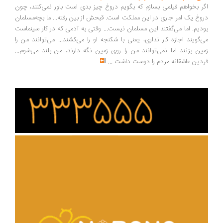
ر بخواهم فیلمی بسازم که بگویم دروغ چیز بدی است باور نمی‌کنند، چون
وغ یک امر جاری در این مملکت است. قبحش از بین رفته... ما بچه‌مسلمان
دیم. اما می‌گفتند این مسلمان نیست... وقتی به آدمی که در کار سینماست
‌گویند اجازه کار نداری، یعنی با شکنجه او را می‌کشند... می‌توانند من را
ین بزنند اما نمی‌توانند من را روی زمین نگه دارند، من بلند می‌شوم...
دین عاشقانه مردم را دوست داشت
...