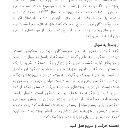
داشته باشد و تا سال 2020 تکمیل شود. با این حال، تا سال 2019، این
پروژه تنها 20 درصد تکمیل شد، اما این موضوع باعث عقب‌نشینی
مجریان و دولت نشد، بلکه پروژه را تا سال 2033 تمدید کردند و
بودجه را نیز تا 80 میلیارد دلار افزایش دادند. احتمالاً اگر با
میم‌گیرندگان این موضوع صحبت کنید هزینه بالای صرف‌شده؛ چه
 نظر مالی و چه زمانی برای این پروژه را یکی از مولفه‌های اساسی
ای ادامه کار می‌دانند.
 پاسخ به سوال
ته کلیدی بعدی به نظر نویسندگان مهندسی معکوس است.
ندسی معکوس به علمی گفته می‌شود که از پاسخ به سوال می‌رسند
در واقع فرآیند کشف اصول تکنولوژیکی یک دستگاه، شیء یا یک
ستم است که از طریق تجزیه‌وتحلیل ساختار و عملکرد آن حاصل
‌شود. به نظر فلیوبیرگ و گاردنر به ویژه در مورد پروژه‌های بزرگ،
ندسی معکوس راهی برای ترسیم درست مراحل لازم برای رسیدن به
ف است. در مورد پروژه‌های جسورانه بزرگ، دانستن اینکه از کجا
وع کنید و چگونه به هدف برسید ممکن است دشوار باشد.
شبختانه، صرف‌نظر از مقیاس پروژه می‌توان از روش مهندسی
کوس برای ترسیم مراحل رسیدن به هدف استفاده کرد و در نتیجه
مین درستی از هزینه و زمان واقعی برای اتمام پروژه به دست آورد
 به تصمیم نهایی برای اجرا یا عدم اجرا کمک کند.
سته حرکت و سریع عمل کنید