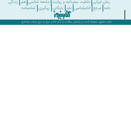
رمان ایرانی
خاطره، سفرنامه و روایت
جامعه شناسی
هنر
زندگی
نامه
مرجع
کتابشناسی
نقد
بایگانی
پیگیری
شناسنامه
کلیه حقوق محفوظ است و بازنشر مطالب با ذکر
کتاب نیوز
و درج لینک، بلامانع .