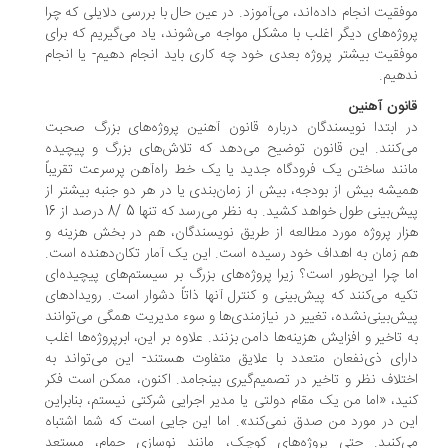
فقیت انجام داده‌اند، می‌آموزد. در عین حال با بررسی دلایلی که چرا
وژه‌های دیگر اغلب با مشکل مواجه می‌شوند، یاد می‌گیریم که برای
فقیت بیشتر پروژه بعدی خود چه کاری باید انجام دهیم- یا انجام
هیم.
نون آهنین
 ابتدا نویسندگان درباره قانون آهنین پروژه‌های بزرگ صحبت
‌کنند. این قانون توضیح می‌دهد که تلاش‌های بزرگ و پیچیده
نند ساختن یک فرودگاه جدید یا یک خط راه‌آهن پرسرعت تقریباً
یشه بیش از بودجه، بیش از زمان‌بندی یا در هر دو جنبه بیشتر از
پیش‌بینی طول خواهد کشید. به نظر می‌رسد که تنها 5 /8 درصد از 16
ار پروژه مورد مطالعه از طریق نویسندگان، هم در بخش هزینه و
 ‌زمان به اهداف خود رسیده است. این یک آمار تکان‌دهنده است.
ا چرا این‌طور است؟ زیرا پروژه‌های بزرگ بر سیستم‌های پیچیده‌ای
یه می‌کنند که پیش‌بینی و کنترل آنها ذاتاً دشوار است. رویدادهای
ش‌بینی‌نشده، تغییر در نیازمندی‌ها و سوء مدیریت همگی می‌توانند
 تاخیر و افزایش هزینه‌ها دامن بزنند. علاوه بر این، ابرپروژه‌ها اغلب
رای ذی‌نفعان متعدد با علایق متفاوت هستند- این می‌تواند به
تلاف نظر و تاخیر در تصمیم‌گیری بینجامد. اکنون، ممکن است فکر
ید، «اما من یک مقام دولتی یا مدیر اجرایی شرکتی نیستم، بنابراین
ن در مورد من صدق نمی‌کند». اما این جایی است که شما اشتباه
‌کنید. حتی پروژه‌های کوچک، مانند نوسازی حمام، مستعد