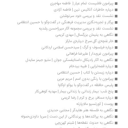
پیرامون فاشیست تمام عیار |  فاطمه مهاجری
درباره خاطرات آنائیس نین | فاطمه آزادی
نشست نقد و بررسی خود سرنوشتن
پرگار و تجربه‌نگاری مدیریت فرهنگی در گفت‌وگو با حسین انتظامی
نشست نقد و بررسی مجموعه آثار میرزاحسن رشدیه
نگاهی به یتیمان بزرگسال | مهد‌ی کریمی
خار غنچه‌ی گل سرخ درباره‌ی مارکز
درباره فیلسوف و گرگ | سیدحسن اسلامی اردکانی
پیرامون غروبدار | علیرضا فراهانی
نگاهی به آثار رادیکال داستایفسکی جوان | متیو جیمز سایدل
درباره قصه‌تراپی | طیبه بیدخام
درباره زیستن با کتاب | حسین انتظامی
پیرامون با رنگی بدون اسم | مریم عربی
پلیس حافظه در گفت‌وگو با یوکو اوگاوا
پنج شب: بیمار زندانی یا زندانی بیمار | مهدیه کوهی‌کار
درباره مسافر، برج و کرم | رضا کریمی
پوست | کورتسیو مالاپارته
نگاهی به فلسفه هنر هایدگر | مجتبی حدیدی
نگاهی به پراکنده‌ها و پرندگانی از این دست | سریا داودی‌حموله
نگاهی به حدوث نقطه‌ها | شبنم کهن‌چی