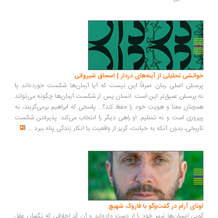
انشی تحلیلی از آینه‌های دردار | اسحاق شیروانی
سش اصلی رمان صرفاً این نیست که آیا آرمان‌ها شکست خورده‌اند یا
.پرسش عمیق‌تر این است: انسان پس از شکست آرمان‌ها چگونه می‌تواند
چنان معنا و هویت خود را حفظ کند؟... پاسخی که ابراهیم برمی‌گزیند، نه
روزی است و نه تسلیم. او راهی دیگر را انتخاب می‌کند: پذیرفتن شکست
ریخی، بدون آنکه به خیانت، گریز از واقعیت یا انکار زندگی پناه ببرد
...
ونای آرام در گفت‌وگو با فاروک شهیچ
یی انسان‌ها ترمزِ خود را از دست داده‌اند و آن کُدِ اخلاقی که نگهبان عقل