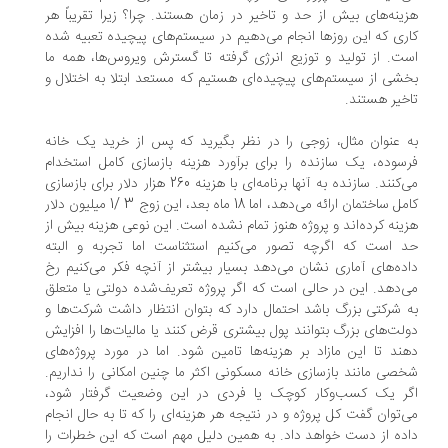
ینه‌های بیش از حد و تاخیر در زمان هستند. چرا؟ زیرا تقریباً هر
ری که این روزها انجام می‌دهیم در سیستم‌های پیچیده تعبیه شده
ت. از تولید و توزیع انرژی گرفته تا گسترش ویروس‌ها، همه ما
شی از سیستم‌های پیچیده‌ای هستیم که مستعد ابتلا به اختلال و
خیر هستند.
 عنوان مثال، زوجی را در نظر بگیرید که پس از خرید یک خانه
سوده، یک سازنده را برای برآورد هزینه بازسازی کامل استخدام
می‌کنند. سازنده به آنها برنامه‌ای با هزینه 260 هزار دلار برای بازسازی
کامل ساختمان ارائه می‌دهد، اما 18 ماه بعد، این زوج 3 /1 میلیون دلار
ینه کرده‌اند و پروژه هنوز تمام نشده است. این نوعی هزینه بیش از
 است که اگرچه تصور می‌کنیم استثناست اما تجربه و البته
ده‌های آماری نشان می‌دهد بسیار بیشتر از آنچه فکر می‌کنیم رخ
‌دهد. این در حالی است که اگر پروژه تعریف‌شده دولتی یا متعلق
 شرکتی بزرگ باشد احتمال دارد که بتوان انتظار داشت شرکت‌ها و
لت‌های بزرگ بتوانند پول بیشتری قرض کنند یا مالیات‌ها را افزایش
ند تا این مازاد بر هزینه‌ها تامین شود. اما در مورد پروژه‌های
صی مانند بازسازی خانه مسکونی اکثر ما چنین امکانی را نداریم.
ر یک کسب‌وکار کوچک یا فردی در این وضعیت گرفتار شود،
‌توان گفت کل پروژه و در نتیجه هر هزینه‌ای را که تا به حال انجام
ده از دست خواهد داد. به همین دلیل مهم است که این خطرات را