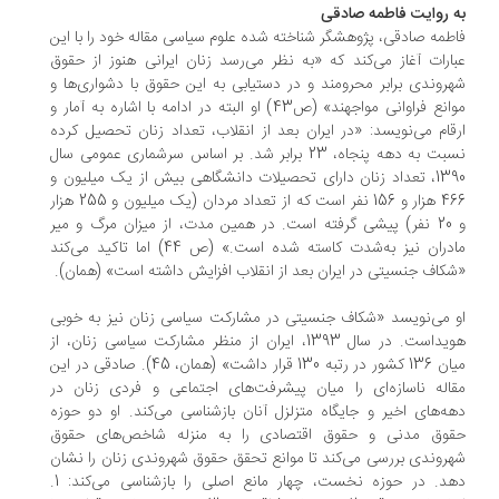
به روایت فاطمه صادقی
فاطمه صادقی، پژوهشگر شناخته شده علوم سیاسی مقاله خود را با این
عبارات آغاز می‌کند که «به نظر می‌رسد زنان ایرانی هنوز از حقوق
شهروندی برابر محرومند و در دستیابی به این حقوق با دشواری‌ها و
موانع فراوانی مواجهند» (ص43) او البته در ادامه با اشاره به آمار و
ارقام می‌نویسد: «در ایران بعد از انقلاب، تعداد زنان تحصیل کرده
نسبت به دهه پنجاه، 23 برابر شد. بر اساس سرشماری عمومی سال
1390، تعداد زنان دارای تحصیلات دانشگاهی بیش از یک میلیون و
466 هزار و 156 نفر است که از تعداد مردان (یک میلیون و 255 هزار
و 20 نفر) پیشی گرفته است. در همین مدت، از میزان مرگ و میر
مادران نیز به‌شدت کاسته شده است.» (ص 44) اما تاکید می‌کند
«شکاف جنسیتی در ایران بعد از انقلاب افزایش داشته است» (همان)‌.
او می‌نویسد «شکاف جنسیتی در مشارکت سیاسی زنان نیز به خوبی
هویداست. در سال 1393، ایران از منظر مشارکت سیاسی زنان، از
میان 136 کشور در رتبه 130 قرار داشت» (همان، 45). صادقی در این
مقاله ناسازه‌ای را میان پیشرفت‌های اجتماعی و فردی زنان در
دهه‌های اخیر و جایگاه متزلزل آنان بازشناسی می‌کند. او دو حوزه
حقوق مدنی و حقوق اقتصادی را به منزله شاخص‌های حقوق
شهروندی بررسی می‌کند تا موانع تحقق حقوق شهروندی زنان را نشان
دهد. در حوزه نخست، چهار مانع اصلی را بازشناسی می‌کند: 1.