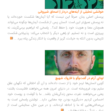
خوانشی تحلیلی از آینه‌های دردار | اسحاق شیروانی
پرسش اصلی رمان صرفاً این نیست که آیا آرمان‌ها شکست خورده‌اند یا
نه.پرسش عمیق‌تر این است: انسان پس از شکست آرمان‌ها چگونه می‌تواند
همچنان معنا و هویت خود را حفظ کند؟... پاسخی که ابراهیم برمی‌گزیند، نه
پیروزی است و نه تسلیم. او راهی دیگر را انتخاب می‌کند: پذیرفتن شکست
تاریخی، بدون آنکه به خیانت، گریز از واقعیت یا انکار زندگی پناه ببرد
...
اونای آرام در گفت‌وگو با فاروک شهیچ‭
گویی انسان‌ها ترمزِ خود را از دست داده‌اند و آن کُدِ اخلاقی که نگهبان عقل
سلیم بود، فروریخته است. در دنیای امروز، همه می‌خواهند فاشیست باشند؛
یعنی می‌خواهند نفرت، محورِ زندگی‌شان باشد... ما با گوشت و پوست خود
احساس کردیم «دیگری» بودن چه معنایی دارد... نوشتن پاسخی است به
بی‌عدالتی‌هایی که ما را احاطه کرده‌اند، و در عین حال، ستایشی است از
زیبایی زندگی و شادی‌هایش
...