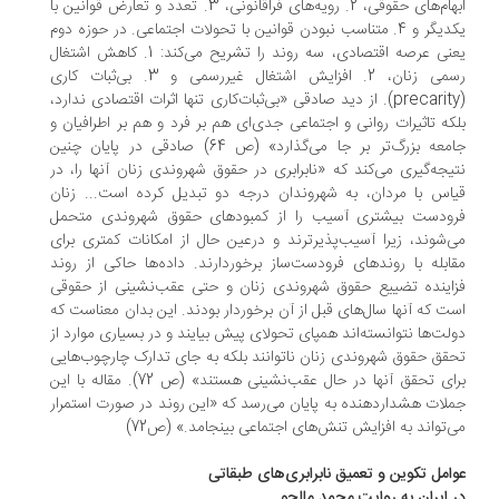
ابهام‌های حقوقی، 2. رویه‌های فراقانونی، 3. تعدد و تعارض قوانین با
یکدیگر و 4. متناسب نبودن قوانین با تحولات اجتماعی. در حوزه دوم
یعنی عرصه اقتصادی، سه روند را تشریح می‌کند: 1. کاهش اشتغال
رسمی زنان، 2. افزایش اشتغال غیررسمی و 3. بی‌ثبات کاری
(precarity). از دید صادقی «بی‌ثبات‌کاری تنها اثرات اقتصادی ندارد،
بلکه تاثیرات روانی و اجتماعی جدی‌ای هم بر فرد و هم بر اطرافیان و
جامعه بزرگ‌تر بر جا می‌گذارد» (ص 64) صادقی در پایان چنین
نتیجه‌گیری می‌کند که «نابرابری در حقوق شهروندی زنان آنها را، در
قیاس با مردان، به شهروندان درجه‌ دو تبدیل کرده است... زنان
فرودست بیشتری آسیب را از کمبودهای حقوق شهروندی متحمل
می‌شوند، زیرا آسیب‌پذیرترند و درعین حال از امکانات کمتری برای
مقابله با روندهای فرودست‌ساز برخوردارند. داده‌ها حاکی از روند
فزاینده تضییع حقوق شهروندی زنان و حتی عقب‌نشینی از حقوقی
است که آنها سال‌های قبل از آن برخوردار بودند. این بدان معناست که
دولت‌ها نتوانسته‌اند همپای تحولای پیش بیایند و در بسیاری موارد از
تحقق حقوق شهروندی زنان ناتوانند بلکه به جای تدارک چارچوب‌هایی
برای تحقق آنها در حال عقب‌نشینی هستند» (ص 72). مقاله با این
جملات هشداردهنده به پایان می‌رسد که «این روند در صورت استمرار
می‌تواند به افزایش تنش‌های اجتماعی بینجامد.» (ص72)
عوامل تکوین و تعمیق نابرابری‌های طبقاتی
در ایران به روایت محمد مالجو