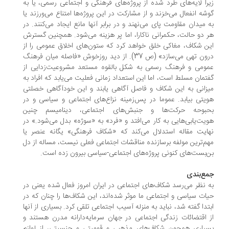
زیرا لایه‌های طرد شده از پروژه‌های فرهنگی و اجتماعی رسمی، یا به
گوشه انفعال می‌خزند و از مشارکت در این پروژه‌ها امتناع می‌ورزند یا
به میدان مقاومت پای می‌نهند و در برابر آنها مانع ایجاد می‌کنند. در
هر دو حالت، حکمرانی ناکارا، اما پر هزینه می‌شود. همچنین گسترش
این شکاف، مغاکی خلق خواهد کرد که ستون‌های اخلاق عمومی را از
درون تهی می‌سازد» (ص 37). از دید روزخوش «فاصله میان فرهنگ
عمومی و فرهنگ رسمی به شکل بالقوه مستعد مشروعیت‌زدایی از
گفتمان مسلط است، اما این استعداد زمانی فعلیت می‌یابد که افراد به
میزانی به این شکاف و فاصل آگاهی یابند و این خودآگاهی خصلتی
هویتی بیابد. عموما در پس‌زمینه نزاع‌های اجتماعی و سیاسی و در
بحبوحه حرکت‌ها و جنبش‌های اجتماعی، دینامیسم چنین
هویت‌یابی‌هایی به کار می‌افتد و «فرد» به «سوژه» بدل می‌شود.» در
نهایت مقاله استدلال می‌کند که «شکاف فرهنگی» یگانه عنصر یا
مهم‌ترین مولفه برسازنده مناقشات اجتماعی فعلی نیست، مساله از دل
بن‌بست‌های کنونی پروژه‌های اجتماعی-سیاسی بیرون زده است.
جمع‌بندی
به نظر می‌رسد شکاف‌های اجتماعی در ایران امروز فعال شده یعنی در
حیات سیاسی و اجتماعی ما موثر شده‌اند، این شکاف‌ها را چنان که در
ابتدا گفته شد، نباید به منزله آسیب اجتماعی تلقی کرد. بسیاری از آنها
از اقتضائات زندگی اجتماعی در جهان سرمایه‌دارانه مدرن هستند و
بسیاری همچون شکاف‌های مذهبی و قومیتی و جنسیتی، از لوازم