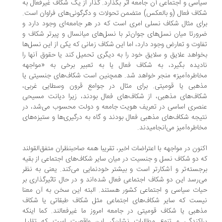
سیاسی و اجتماعی آن جامعه اثر بگذارد. گذار از یک شکاف غیرفعال به
شکاف فعال (و بالعکس) متضمن تحولات و دگرگونی‌های فراوان است.
برای مثال شکاف نسلی امری است که در هر جامعه‌ای وجود دارد و
ضرورتا میان نسل‌های جوان‌تر با نسل‌های میانسال و پیرتر شکاف و
تفاوت و تعارض وجود دارد، اما این شکاف زمانی که یکی از این نسل‌ها
بخواهد علایق و سلایق خود را به دیگری تحمیل کند یا حقوق آنها را
نادیده بگیرد، به شکاف فعال یا به تعبیر برخی به «مواجهه
مخاطره‌آمیز» منجر خواهد شد. همچنین است شکاف‌های جنسیتی یا
مذهبی یا قومیتی. برای مثال در جوامع قرون وسطایی غربی،
شکاف‌های مذهبی، از شکاف‌های فعال بودند، زیرا دیانت مسیحی
عنصری اساسی در تعریف هویت جامعه و دولت محسوب می‌شد، در
نتیجه شکاف‌های مذهبی فعال بودند و گاه به درگیری‌ها و ستیزه‌های
مخاطره‌آمیز می‌انجامیدند.
اکنون در مواجهه با اعتراضات اخیر، تقریبا همه صاحبنظران متفق‌القولند
که دو شکاف نسل و جنسیت در میان سایر شکاف‌های اجتماعی از بقیه
برجسته‌تر و آشکارتر است و بیشتر خودنمایی می‌کند. یعنی به نظر
می‌رسد این دو شکاف اجتماعی فعال شده‌اند و در حال تاثیرگذاری بر
حیات سیاسی و اجتماعی کشور هستند. البته این سخن به آن معنا
نیست که سایر شکاف‌های اجتماعی مثل شکاف طبقاتی یا شکاف
مذهبی یا شکاف قومیتی در جامعه امروز ما غیرفعالند. کما اینکه
پراکندگی و تنوع مطالبات نشان‌گر این واقعیت است که تقلیل