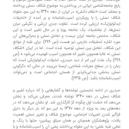
رایج جامعه‌شناسی ایرانی در پرداختن به موضوع شکاف نسلی پرداخته
و معتقد است «نظام دانش» در ایران، از دهه 1340 به این سو، مقوله
شکاف نسلی را با رویکردی آسیب‌شناسانه و بر آمده از «تخیلات
ایدئولوژیک» ارزیابی کرده است. تفاوت جدی ارزشی و نگرشی میان
نسل‌ها، از مقتضیات یک جامعه پویا و در حال تغییر است و این
شکاف، مختص جامعه ایران نیست و تعامل نسلی و بحرانی‌های آن
مورد اشاره تحقیقات خارجی نیز هست (ص 226). برای غلبه از موانع
این شکاف، تعامل بین نسلی توصیه شده است. اما در ایران «شکاف
نسلی نه غالبا همچون تغییر که همچون آسیب فهمیده می‌شود.» (ص
228) یک علت این امر از دید حیدری، تخیلات ایدئولوژیکی است که
زمان را در سطح معرفت شناختی، ایستا می‌بیند در حالی که دگرگونی
نسلی بخشی جدایی‌ناپذیر از هستی اجتماعی است و نمی‌تواند
آسیب‌شناسانه باشد. (ص 235).
حیدری در ادامه نخستین نوشته‌ها و گفتارهایی را که درباره تغییر و
شکاف نسلی در دهه 1340 نوشته شدند، معرفی می‌کند و نشان
می‌دهد که خشت اول چگونه کژ کارگذاری شد. او نشان می‌دهد که در
دهه‌های بعد به ویژه از دهه 1370 به این سو که بار دیگر به دلیل
فراگیر شدن تغییرات اجتماعی، موضوع شکاف و تغییر نسلی اهمیت
یافت، پژوهشگران همچنان بر همان سیاق پیشین- منتها با رنگ و
لعابی شبه علمی- به این مقوله پرداختند یعنی آن را آسیب‌شناسانه و با