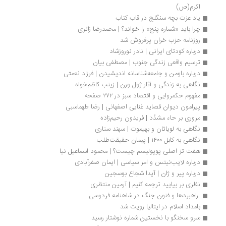
اکرم(ص)
یاد عزت بچه سنگلج در قاب کتاب
چرا باید «شماره پنج» را خواند؟ | محمدرضا زائری
روزنامه حزب خران پرفروش شد
درباره کودتای ایرانی | نادر نوروزشاد
ترسیم واقعی‌ زندگی جنوب | مصطفی بیان
درباره باومن و جامعه‌شناسانه اندیشیدن | فرزاد نعمتی
نگاهی به زندگی و آثار ژول ورن | زینب کاظم‌خواه
مفهوم حکمروایی و اقتصاد سبز در ۲۷۲ صفحه
پیرامون دیوان قصاید غنایی اصفهانی | رضا طهماسبی
مروری بر حاء مشدّد | فریدون رحیم‌زاده
نگاهی به لویاتان و بهیموت | سهند ستاری
نگاهی به کابل ۱۴۰۰ | پیمان حقیقت‌طلب
هفت تز اصلی پوپولیسم چیست؟ | محمود اسماعیل نیا
درباره لایب‌نیتس و امر سیاسی | ایمان صفرآبادی 
درباره پیر و ژان | آیدا شجاع بوسجین
نظری بر بیایید ترجمه کنیم | آرمین منتظری
 راهبردها و فنون جنگ در شاهنامه فردوسی 
بامداد اسلام در ایتالیا رویت شد
سرو سخنگو با نخستین شماره نوشتار رسید