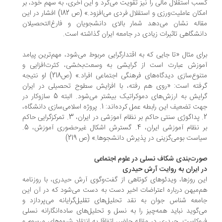
کسب استقلال مالی را نیز تقویت می‌کرد و این آخری، به سهم خود، بر
امکان عاملیت‌ورزی و استقلال فردی می‌افزود.» (ص 182) افشار در این
مقاله نشان می‌دهد شمار بالای دانشجویان و فارغ‌التحصیلان
دانشگاهی تاثیرات زیادی در جامعه ایران گذاشته است.
برای مثال «تا جایی که به اقتدارگرایی مربوط می‌شود، مهم‌ترین پیامد
آموزش عبارت است از گرایشی به وسعت‌بخشی، کثرت‌افزایی و
متنوع‌سازی دیدگاه‌های فرهنگی اجتماعی افراد.» (ص218) او نتیجه
گرفته است: «روی هم رفته، با افزایش سطوح تحصیلی در ایران
گرایش به ارزش‌های دموکراتیک بیشتر می‌شود. البته 5 سازوکار در
جهت تضعیف این رابطه عمل کرده‌اند: 1. پروژه اسلامی‌سازی دانشگاه،
2. پداگوژی سنتی حاکم بر نظام آموزشی در ایران، 3. تمرکزگرایی حاکم
بر نظام آموزشی ایران، 4. گسترش اشکال غیرحضوری آموزش، 5.
سیاست بومی‌گزینی در پذیرش دانشجوها.» (ص 219)
صورت‌بندی شکاف نسلی در علوم اجتماعی
در ایران به روایت آرش حیدری
این روزها، ویدئوهای کوتاهی از گفت‌وگوی آرش حیدری، با روزنامه
هم‌میهن درباره اعتراضات اخیر دست به دست می‌شود که در آن این
جامعه شناس جوان به نقد تحلیل‌های تقلیل‌گرایانه می‌پردازد و
می‌گوید نباید همه‌چیز را به نسل و تحلیل‌های ساده‌انگارانه نسلی
فروکاست. حیدری در مقاله حاضر، اتفاقا به انتقاد شیوه‌های مرسوم و