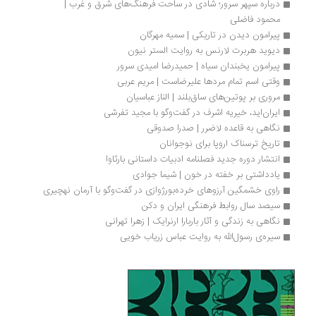
درباره سپهر سرور؛ شادی در ساحت فرهنگ‌های شرق و غرب | 
محمود فاضلی
پیرامون دیدن در تاریکی | سمیه مهرگان
دیوید هربرت لارنس به روایت الستر نیون
پیرامون یخبندان سیاه | حمیدرضا امیدی سرور
وقتی اسم تمام مردها علیرضاست | مریم عربی
مروری بر پوتین‌های ساق‌بلند | الناز عباسیان
ایران‌اید، خیریه اشرف در گفت‌وگو با مجید تفرشی
نگاهی به قاعده لاضرر | صدرا صدوقی
تاریخ ترسناک اروپا برای نوجوانان
انتشار دوره جدید فصلنامه ادبیات داستانی بارثاوا
یادداشتی بر خفته در خون | شیما جوادی
راوی خشمگین آرزوهای خرده‌بورژوازی در گفت‌وگو با آرمان نهچیری
سیصد سال روابط فرهنگی ایران و دکن
نگاهی به زندگی و آثار باربارا ارنرایک | زهرا تهرانی
سیره‌ی رسول‌الله به روایت عباس زریاب خویی