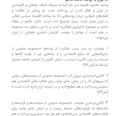
محمد مالجو، اقتصاددان نام آشنا به مساله شکاف طبقاتی و اقتصادی
در ایران و فعال شدن آن پرداخته است. او پیشتر در مقالات و
گفتارهای فراوانی درباره روندهایی که به ساختار اقتصاد سیاسی فعالی
در ایران منجر شده، بسیار توضیح داده است. تاکید مالجو در مقاله
حاضر بر موضوع «نابرابری طبقاتی» است و به این منظور سه مجموعه
در هم تنیده از عوامل را موجب افزایش نابرابری طبقاتی در ایران
می‌خواند:
1. تصاحب به مدد سلب مالکیت از توده‌ها: «مجموعه متنوعی از
سازوکارهایی که منابع اقتصادی را از راه‌هایی غیر از تولید کالاها و
خدمات به زیان اکثریت مردم در دستان اقلیتی از اعضای جامعه متمرکز
کرده‌اند» (ص 78)؛
2. کالایی«تر»سازی نیروی کار: «مجموعه متنوعی از سیاست‌های دولتی
که نیروهای کار را در نقش عامل تولید برای فعالیت‌های اقتصادی هم
دسترس‌پذیر«تر» و هم مطیع«تر» و در نتیجه ارزان«تر» کرده است.»
(ص79)؛
3. کالایی‌ترسازی طبیعت: «مجموعه متنوعی از سیاست‌ها و فرآیندها و
منازعه‌ها که ظرفیت‌های محیط زیست را در نقش عامل تولید برای
فعالیت‌های اقتصادی حتی‌المقدور هم هر چه دسترس‌پذیر«تر» و هم