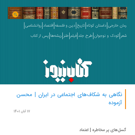
رمان خارجی
داستان کوتاه
تاریخ
دین و فلسفه
اقتصاد
روانشناسی
شعر
کودک و نوجوان
طرح جلد
فیلم
طنز
ریشه‌ها
پس از کتاب
نگاهی به شکاف‌های اجتماعی در ایران | محسن
آزموده
17 آبان 1401
گسل‌های پر مخاطره | اعتماد