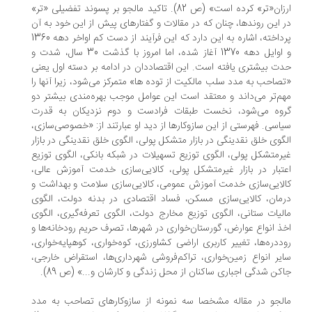
ارزان«تر» کرده است» (ص 82). تاکید مالجو بر پسوند تفضیلی «تر»
در این روندها، چنان که در مقالات و گفتارهای پیش از این خود به آن
پرداخته، اشاره به این دارد که این فرآیند از دست کم اواخر دهه 1360
و اوایل دهه 1370 آغاز شده، اما امروز با گذشت 30 سال، شدت و
حدت بیشتری یافته است. این اقتصاددان در ادامه بر دسته اول یعنی
«تصاحب به مدد سلب مالکیت از توده ها» متمرکز می‌شود، زیرا آنها را
مهم‌تر می‌داند و معتقد است این عوامل موجب بهره‌مندی بیشتر دو
گروه می‌شود، نخست طبقات فرادست و دوم نزدیکان به قدرت
سیاسی. فهرستی از این سازوکارها از دید او عبارتند از: «خصوصی‌سازی،
الگوی خلق نقدینگی در بازار متشکل پولی، الگوی خلق نقدینگی در بازار
غیرمتشکل پولی، الگوی توزیع تسهیلات در شبکه بانکی، الگوی توزیع
اعتبار در بازار غیرمتشکل پولی، کالایی‌سازی خدمت آموزش عالی،
کالایی‌سازی خدمت آموزش عمومی، کالایی‌سازی سلامت و بهداشت و
درمان، کالایی‌سازی مسکن، فساد اقتصادی در بدنه دولت، الگوی
مالیات ستانی، الگوی توزیع مخارج دولت، الگوی تعرفه‌گیری، الگوی
اخذ انواع عوارض، گورستان‌خواری در شهرها، تصرف حریم رودخانه‌ها و
روددره‌ها، تغییر کاربری اراضی کشاورزی، کوه‌خواری، کوهپایه‌خواری،
سایر انواع زمین‌خواری، تراکم‌فروشی شهرداری‌ها، استقراض خارجی،
جاکن شدگی اجباری ساکنان از محل زندگی و کارشان و...» (ص 89).
مالجو در مقاله مشخصا سه نمونه از سازوکارهای تصاحب به مدد