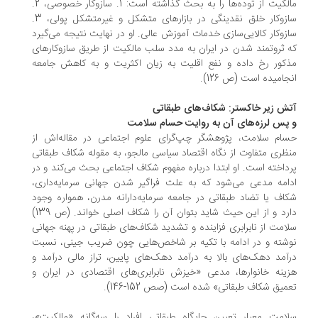
مالکیت از توده‌ها را به بحث گذاشته است: 1. سازوکار خصوصی، 2.
سازوکار خلق نقدینگی در بازارهای متشکل و غیرمتشکل پولی، 3.
سازوکار کالایی‌سازی خدمات آموزش عالی. او در نهایت نتیجه می‌گیرد
که ثروتمند شدن در ایران به مدد سلب مالکیت از طریق سازوکارهای
مذکور رخ داده و نفع اقلیت به زیان اکثریت و به کاهش جامعه
انجامیده است (ص 126).
آتش زیر خاکستر: شکاف‌های طبقاتی
و پس لرزه‌های آن به روایت حسام سلامت
حسام سلامت، پژوهشگر چپ‌گرای علوم اجتماعی در مقاله‌اش از
منظری متفاوت از نگاه اقتصاد سیاسی مالجو، به مقوله شکاف طبقاتی
پرداخته است. او ابتدا درباره مفهوم شکاف اجتماعی بحث می‌کند و در
ادامه مدعی می‌شود که به علت فراگیر شدن جهانی سرمایه‌داری،
شکاف یا تضاد طبقاتی در جامعه سرمایه‌دارانه مدرن، همواره وجود
دارد و از این حیث شاید بتوان آن را شکاف اصلی خواند. (ص 139)
سلامت از نابرابری فزاینده و تشدید شکاف‌های طبقاتی در پهنه جهانی
نوشته و در ادامه با تکیه بر شاخص‌هایی چون ضریب جینی، نسبت
درآمد دهک‌های بالا به درآمد دهک‌های پایین، تراز مالی درآمد و
هزینه خانوارها، مدعی «خیزش نابرابری‌های اقتصادی در ایران و
تعمیق شکاف طبقاتی» شده است (صص 152-146).
سلامت معیار تعیین جایگاه طبقاتی افراد را سه‌گانه «مالکیت»،