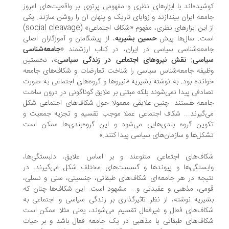
کوشیده‌اند با ابزارهای نظری و مفهومی پرتوی بر واقعیت‌های امروز
جامعه ایران بیندازند و زوایای تاریک و پنهان آن را روشن سازند. یکی
از این ابزارهای نظری، مفهوم «شکاف اجتماعی» (social cleavage)
است. سال‌ها پیش
حسین بشیریه
، از پیشگامان و آموزگاران اصلی
جامعه‌شناسی سیاسی در ایران، در کتاب ارزشمند «
جامعه‌شناسی
سیاسی: نقش نیروهای اجتماعی در زندگی سیاسی
»، نخستین
وظیفه جامعه‌شناس سیاسی را شناخت تعارضات و شکاف‌های جامعه
خوانده بود. به نوشته بشیریه «نیروها و گروه‌های اجتماعی به صورت
تصادفی پیدا نمی‌شوند بلکه مبتنی بر علایق گوناگونی در درون ساخت
جامعه هستند. چنین علایقی معمولا حول شکاف‌های اجتماعی شکل
می‌گیرند... شکاف اجتماعی عملا موجب تقسیم و تجزیه جمعیت و
تکوین گروه بندی‌هایی می‌شود و این گروه‌بندی‌ها ممکن است
تشکل‌ها و سازمان‌های سیاسی پیدا کنند.»
شکاف‌های اجتماعی متنوعند و بر اساس علایق، دلبستگی‌ها،
وابستگی‌ها و پیوندها و گسست‌های مختلف شکل می‌گیرند، در
نتیجه در هر جامعه‌ای شکاف‌های طبقاتی، جنسیتی، سنی و نسلی،
قومی، مذهبی و عقیدتی و... مشهود است. این شکاف‌ها چنان که
بشیریه نوشته، از نظر تاثیرگذاری بر زندگی سیاسی و اجتماعی به
شکاف‌های فعال و غیرفعال تقسیم می‌شوند، یعنی مثلا ممکن است
شکاف‌های طبقاتی یا مذهبی در یک جامعه فعال باشد و بر حیات