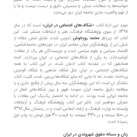
خواسته‌ها به مطالبات نسلی یا جنسیتی دقیق و درست نیست و ما را
از فهم واقعیت جاری جامعه ایران دور می‌سازد.
موید این ادعا کتاب «
شکاف‌های اجتماعی در ایران
» است که در سال
1398، از سوی پژوهشگاه فرهنگ، هنر و ارتباطات منتشر شد. این
کتاب که زیرنظر
محمد روزخوش
تدوین شده، شامل شش مقاله از
شش تن از پژوهشگران جوان معاصر ایران در حوزه‌های جامعه‌شناسی،
اقتصاد سیاسی و علوم سیاسی است و نویسندگان هر یک از مقالات
کوشیده‌اند، به یکی از شکاف‌های اجتماعی در ایران بپردازند. البته
همانطور که در مقدمه کتاب اذعان شده، در این کتاب به همه
شکاف‌های اجتماعی در ایران مثل شکاف مذهبی یا شکاف قومیتی
پرداخته نشده، اما تا جایی که سایر شکاف‌ها بررسی شده، کلیت کتاب
نشانگر آن است که این پژوهشگران سه سال پیش از وقایع جاری و با
مطالعه دقیق جامعه ایران متوجه ظهور و بروز شکاف‌های فعال در
جامعه ایرانی شده بودند. در ادامه به اختصار یک‌یک این مقالات را
معرفی خواهیم کرد. ناشر این کتاب پژوهشگاه فرهنگ و ارتباطات
وابسته به وزارت فرهنگ و ارشاد اسلامی است و در زمستان سال 1398
در 500 نسخه و در 330 صفحه، به قیمت 30 هزار تومان به چاپ اول
رسیده است.
زنان و مساله حقوق شهروندی در ایران