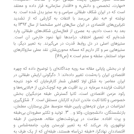
«مهارت، تخصص و دانش» و «اقتدار سازمانی» قرار داده و معتقد
است که در ایران شکاف طبقاتی سیاسی و به ستیز بدل شده است. به
نوشته او «به نظر می‌رسد با التفات به گزارشی که از تشدید
نابرابری‌های اقتصادی در ایران سال‌های اخیر مشخصا از سال 1392 به
بعد به دست دادیم، به عصری از فعال‌سازی شکاف‌های طبقاتی وارد
شده‌ایم که تعمیق اختلاف درآمدها تنها نمود خارجی آن است.
ستیزهای اصلی در دل روابط قدرت در می‌گیرند. به تعبیر دیگر، با
ستیزهایی سر و کار داریم که مساله محوری‌شان نقد عملی سازوکارهای
مولد استثمار، سلطه و ستم است.» (ص168)
او در بخش پایانی مقاله سه رویه جداگانه‌ای را توضیح داده که چهره
اقتصادی ایران را به‌شدت تغییر داده‌اند: 1. دگرگونی آرایش طبقاتی در
ایران معاصر: به شکل اولا کاهش شمار کارفرمایان که خود نتیجه
انباشت فزاینده سرمایه در ید اقلیت هر چه کوچک‌تری از «بالایی»ها و
رکود مزمن اقتصادی است، ثانیا گسترش طبقه مزدبگیران بخش
خصوصی و ثالثا ثابت ماندن اندازه کارکنان مستقل است. 2. شکل‌گیری
اعتراضات در میان لایه‌های پایین طبقه متوسط مثل پرستاران، معلمان،
بازنشستگان، دانشجویان، وکلا و... 3. تولید و تکثیر مطرودان بی‌طبقه
و پرت افتاده. سلامت در پی‌نوشت‌های مقاله، همچنین از طبقه
نوظهوری یاد می‌کند که به تعبیر تورستن وبلن، جامعه‌شناس و
اقتصاددان نهادگرا، «طبقه تن‌آسا» هستند، طبقه‌ای که از یک طرف به