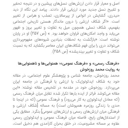
اصل و معیار قرار دادن ارزش‌های نسل‌های پیشین و در نتیجه تحقیر
و تقبیح نسل جدید مورد ارزیابی قرار دادند. پیامد این نگاه از دید
حیدری، گشایش در انواعی از پیرسالاری، تصلب و هراس از تغییر
است. «اگر شکاف ارزشی را درون ماندگار هستی تاریخی اجتماعی
بفهمیم، شکاف نسلی همچون میل به تفاوت و تغییر بروز و ظهور
می‌یابد و واجد امکان‌های فراوان خواهد بود. » (ص 257) او در پایان
نوشته است: «بازگشت به لحظات بنیادین شیوه‌های مفهوم‌پردازی
می‌تواند دری را برای فهم شکاف‌های ایران معاصر بگشاید که به نسبت
شکاف و تفاوت و تغییر بیندیشد» (ص 258).
«فرهنگ رسمی» و «فرهنگ عمومی»؛ همنوایی‌ها و ناهمنوایی‌ها
به روایت محمد روزخوش
محمد روزخوش، جامعه شناس و پژوهشگر علوم اجتماعی، در مقاله
خود به شکاف ایدئولوژیک یا ارزشی یا فرهنگی در جامعه ایران
می‌پردازد. روزخوش خود در مقدمه در تلخیص مقاله نوشته: «این
مقاله می‌کوشد فراتر از ایده بارها تکرار شده تقابل میان فرهنگ رسمی
(که معادل ایدئولوژی به کار می‌رود) و فرهنگ عمومی (که در اینجا تا
حدی با زندگی روزمره همپوشان است) به مساله [شکاف ارزشی و
فرهنگی میان ارزش‌های رسمی و ارزش‌های عمومی] بنگرد. مطابق یکی
از استدلال‌های رایج، فاصله میان فرهنگ عمومی و ایدئولوژی رسمی
علاوه بر مساله مشروعیت، در خلق بحران کارآمدی هم دخیل است،