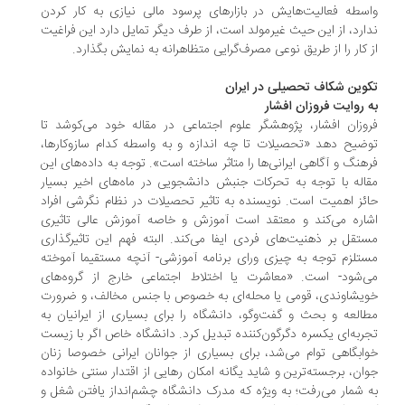
واسطه فعالیت‌هایش در بازارهای پرسود مالی نیازی به کار کردن
ندارد، از این حیث غیرمولد است، از طرف دیگر تمایل دارد این فراغیت
از کار را از طریق نوعی مصرف‌گرایی متظاهرانه به نمایش بگذارد.
تکوین شکاف تحصیلی در ایران
به روایت فروزان افشار
فروزان افشار، پژوهشگر علوم اجتماعی در مقاله خود می‌کوشد تا
توضیح دهد «تحصیلات تا چه اندازه و به واسطه کدام سازوکارها،
فرهنگ و آگاهی ایرانی‌ها را متاثر ساخته است». توجه به داده‌های این
مقاله با توجه به تحرکات جنبش دانشجویی در ماه‌های اخیر بسیار
حائز اهمیت است. نویسنده به تاثیر تحصیلات در نظام نگرشی افراد
اشاره می‌کند و معتقد است آموزش و خاصه آموزش عالی تاثیری
مستقل بر ذهنیت‌های فردی ایفا می‌کند. البته فهم این تاثیرگذاری
مستلزم توجه به چیزی ورای برنامه آموزشی- آنچه مستقیما آموخته
می‌شود- است. «معاشرت یا اختلاط اجتماعی خارج از گروه‌های
خویشاوندی، قومی یا محله‌ای به خصوص با جنس مخالف، و ضرورت
مطالعه و بحث و گفت‌وگو، دانشگاه را برای بسیاری از ایرانیان به
تجربه‌ای یکسره دگرگون‌کننده تبدیل کرد. دانشگاه خاص اگر با زیست
خوابگاهی توام می‌شد، برای بسیاری از جوانان ایرانی خصوصا زنان
جوان، برجسته‌ترین و شاید یگانه امکان رهایی از اقتدار سنتی خانواده
به شمار می‌رفت؛ به ویژه که مدرک دانشگاه چشم‌انداز یافتن شغل و