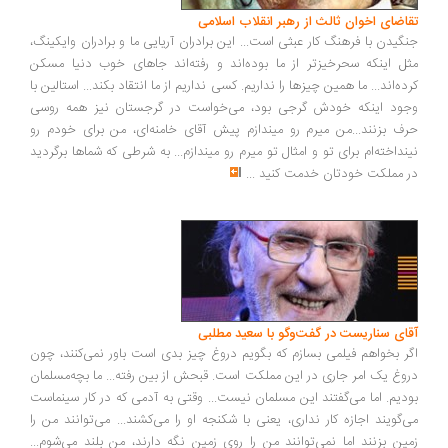
تقاضای اخوان ثالث از رهبر انقلاب اسلامی
جنگیدن با فرهنگ کار عبثی است... این برادران آریایی ما و برادران وایکینگ،
مثل اینکه سحرخیزتر از ما بوده‌اند و رفته‌اند جاهای خوب دنیا مسکن
کرده‌اند... ما همین چیزها را نداریم. کسی نداریم از ما انتقاد بکند... استالین با
وجود اینکه خودش گرجی بود، می‌خواست در گرجستان نیز همه روسی
حرف بزنند...من میرم رو میندازم پیش آقای خامنه‌ای، من برای خودم رو
نینداخته‌ام برای تو و امثال تو میرم رو میندازم... به شرطی که شماها برگردید
در مملکت خودتان خدمت کنید
...
آقای سناریست در گفت‌وگو با سعید مطلبی
اگر بخواهم فیلمی بسازم که بگویم دروغ چیز بدی است باور نمی‌کنند، چون
دروغ یک امر جاری در این مملکت است. قبحش از بین رفته... ما بچه‌مسلمان
بودیم. اما می‌گفتند این مسلمان نیست... وقتی به آدمی که در کار سینماست
می‌گویند اجازه کار نداری، یعنی با شکنجه او را می‌کشند... می‌توانند من را
زمین بزنند اما نمی‌توانند من را روی زمین نگه دارند، من بلند می‌شوم...