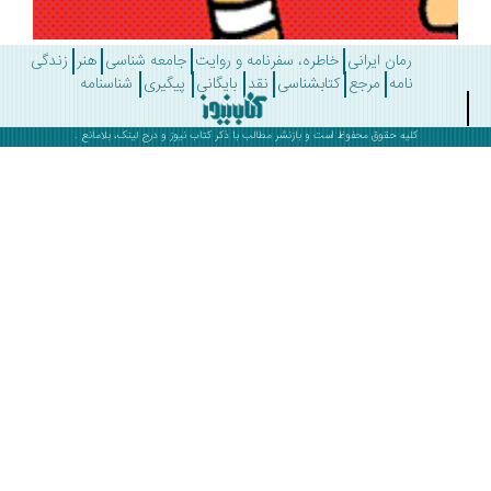
رمان ایرانی
خاطره، سفرنامه و روایت
جامعه شناسی
هنر
زندگی
نامه
مرجع
کتابشناسی
نقد
بایگانی
پیگیری
شناسنامه
کلیه حقوق محفوظ است و بازنشر مطالب با ذکر
کتاب نیوز
و درج لینک، بلامانع .