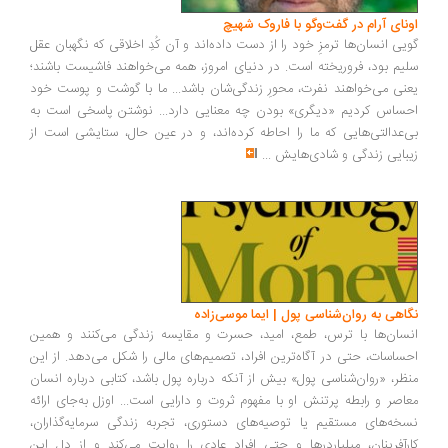
ونای آرام در گفت‌وگو با فاروک شهیچ
یی انسان‌ها ترمزِ خود را از دست داده‌اند و آن کُدِ اخلاقی که نگهبان عقل
یم بود، فروریخته است. در دنیای امروز، همه می‌خواهند فاشیست باشند؛
نی می‌خواهند نفرت، محورِ زندگی‌شان باشد... ما با گوشت و پوست خود
ساس کردیم «دیگری» بودن چه معنایی دارد... نوشتن پاسخی است به
‌عدالتی‌هایی که ما را احاطه کرده‌اند، و در عین حال، ستایشی است از
بایی زندگی و شادی‌هایش
...
اهی به روان‌شناسی پول | ایما موسی‌زاده
سان‌ها با ترس، طمع، امید، حسرت و مقایسه زندگی می‌کنند و همین
ساسات، حتی در آگاه‌ترین افراد، تصمیم‌های مالی را شکل می‌دهد. از این
ظر، «روان‌شناسی پول» بیش از آنکه درباره پول باشد، کتابی درباره انسان
اصر و رابطه پرتنش او با مفهوم ثروت و دارایی است... اوزل به‌جای ارائه
خه‌های مستقیم یا توصیه‌های دستوری، تجربه زندگی سرمایه‌گذاران،
رآفرینان، میلیاردرها و حتی افراد عادی را روایت می‌کند و از دل این