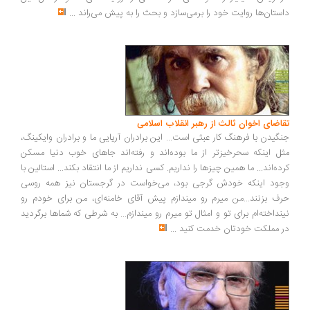
ستان‌ها روایت خود را برمی‌سازد و بحث را به پیش می‌راند
...
اضای اخوان ثالث از رهبر انقلاب اسلامی
گیدن با فرهنگ کار عبثی است... این برادران آریایی ما و برادران وایکینگ،
ل اینکه سحرخیزتر از ما بوده‌اند و رفته‌اند جاهای خوب دنیا مسکن
ده‌اند... ما همین چیزها را نداریم. کسی نداریم از ما انتقاد بکند... استالین با
ود اینکه خودش گرجی بود، می‌خواست در گرجستان نیز همه روسی
ف بزنند...من میرم رو میندازم پیش آقای خامنه‌ای، من برای خودم رو
نداخته‌ام برای تو و امثال تو میرم رو میندازم... به شرطی که شماها برگردید
 مملکت خودتان خدمت کنید
...