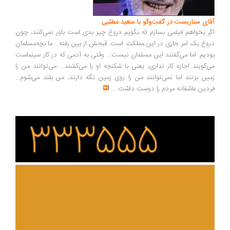
ای سناریست در گفت‌وگو با سعید مطلبی
ر بخواهم فیلمی بسازم که بگویم دروغ چیز بدی است باور نمی‌کنند، چون
وغ یک امر جاری در این مملکت است. قبحش از بین رفته... ما بچه‌مسلمان
دیم. اما می‌گفتند این مسلمان نیست... وقتی به آدمی که در کار سینماست
‌گویند اجازه کار نداری، یعنی با شکنجه او را می‌کشند... می‌توانند من را
ین بزنند اما نمی‌توانند من را روی زمین نگه دارند، من بلند می‌شوم...
دین عاشقانه مردم را دوست داشت
...