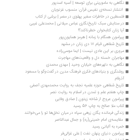
نگاهی به ماموریتی برای توسعه | آسیه اسدپور 
 انتشار نسخه‌ی نفیس قرآن: منسوب غزنویان 
فلسطین در خاطرات سفیر پهلوی در مصر | برشی از کتاب
در ستایش سبک تاریخ‌نگاری عباس میلانی | محمدعلی غیبی
آیا زنان کتابخوان خطرناکند؟!
پیرامون همگام با زمانه | هرمز همایون‌پور
تاریخ شفاهی قیام ۱۷ دی زنان در مشهد
مروری بر این عادی نیست | ایما موسی‌زاده 
مهاجران خسته دل و واقعیت‌های مهاجرت
نگاهی به دلهره‌های خیابان وحید | مهدی محمدی
روشنگری و بنیادهای فکری فرهنگ مدرن در گفت‌وگو با مسعود 
آذرفام
تاریخ شفاهی حوزه علمیه نجف به روایت محمدمهدی آصفی
چاپ هفتم علم و تمدن در اسلام به روایت نصر
پیرامون عروج از شاخه زیتون | صادق وفایی
کتاب ملا صالح به چاپ 56 رسید
زندگی فرمانده یگان زرهی سپاه در میان نخل‌ها تو را می‌خوانند
 مقایسه‌ی امام خمینی(ره) و جمال عبدالناصر 
خمره به آلبانی رسید
پیرامون دنیای پنهان نفت | علی غزالی‌فر