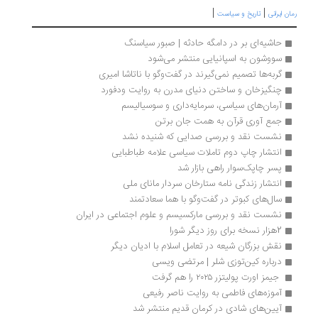
|
|
ان ایرانی
تاریخ و سیاست
حاشیه‌ای بر در دامگه حادثه | صبور سیاسنگ
سووشون به اسپانیایی منتشر می‌شود
گربه‌ها تصمیم نمی‌گیرند در گفت‌وگو با ناتاشا امیری
چنگیزخان و ساختن دنیای مدرن به روایت ودفورد
آرمان‌های سیاسی، سرمایه‌داری و سوسیالیسم
جمع آوری قرآن به همت جان برتن
نشست نقد و بررسی صدایی که شنیده نشد
انتشار چاپ دوم تاملات سیاسی علامه طباطبایی
پسر چاپک‌سوار راهی بازار شد
انتشار زندگی نامه ستارخان سردار مانای ملی 
سال‌های کبوتر در گفت‌وگو با هما سعادتمند
نشست نقد و بررسی مارکسیسم و علوم اجتماعی در ایران
2هزار نسخه برای روز دیگر شورا
نقش بزرگان شیعه در تعامل اسلام با ادیان دیگر
درباره کین‌توزی شلر | مرتضی ویسی
 جیمز اورت پولیتزر ۲۰۲۵ را هم گرفت
آموزه‌های فاطمی به روایت ناصر رفیعی
آیین‌های شادی در کرمان قدیم منتشر شد