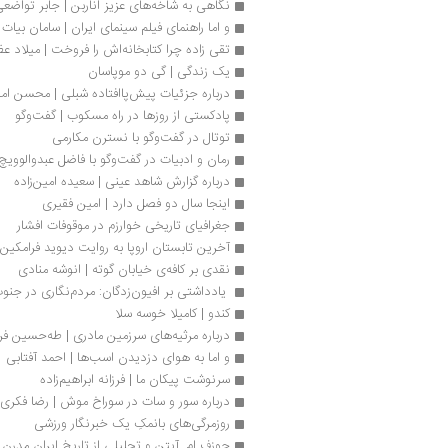
نگاهی به شاخه‌های عزیز اناربن | جابر تواضع
و اما راهنمای فیلم سینمای ایران | سامان بیات
تقی زاده چرا کتابخانه‌اش را فروخت | میلاد ع
یک زندگی | گی دو موپاسان 
درباره جزئیات پیش‌پاافتاده شبلی | محسن ام
پادکستی از روزها در راه مسکوب | گفت‌وگو
توتال در گفت‌وگو با نسترن مکارمی
رمان و ادبیات در گفت‌وگو با فاضل عبدوالوویچ
درباره گزارش شاهد عینی | سعیده امین‌زاده
اینجا سال دو فصل دارد | امین فقیری 
جغرافیای تاریخی خوارزم در موقوفات افشار
آخرین تابستان اروپا به روایت دیوید فرامکین
نقدی بر کافه‌ی خیابان گوته | انوشه منادی
 یادداشتی بر افیون‌زدگان: مردم‌نگاری در جنو
کندو | کامیلا خوسه سلا
درباره مرثیه‌های سرزمین مادری | طه‌حسین فر
و اما به هوای دزدیدن اسب‌ها | احمد آفتابی
سرنوشت پیکان ما | فرزانه ابراهیم‌زاده
درباره سور و سات در سوراخ موش | رضا فکری
روزمرگی‌های بانمکِ یک خبرنگار ورزشی 
جوزف ام. آپتن و تحلیلی از تاریخ ایران مدرن