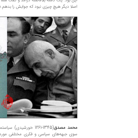
این بود. یک دفعه بلافاصله درآمد و گفت شما 
اصلا دیگر هیچ چیزی نبود که جوابش را بدهم.»
محمد مصدق
(1345-1261 خورشیدی) سیا
سوی جبهه‌های سیاسی و فکری مختلفی مورد ه