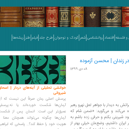
و فلسفه
اقتصاد
روانشناسی
شعر
کودک و نوجوان
طرح جلد
فیلم
طنز
ریشه‌ها
ر زندان | محسن آزموده
08 دی 1399
خوانشی تحلیلی از آینه‌های دردار | اسحاق
شیروانی
پرسش اصلی رمان صرفاً این نیست که آیا
اتش به دیدار با جواهر لعل نهرو رهبر
آرمان‌ها شکست خورده‌اند یا نه.پرسش
ه می‌کند و می‌گوید: «ضمن شام که
عمیق‌تر این است: انسان پس از شکست
د شیرینی بکنم و حرفی زده باشم به
آرمان‌ها چگونه می‌تواند همچنان معنا و
یران داشتیم، وضع‌مان خیلی بهتر از
هویت خود را حفظ کند؟... پاسخی که ابراهی