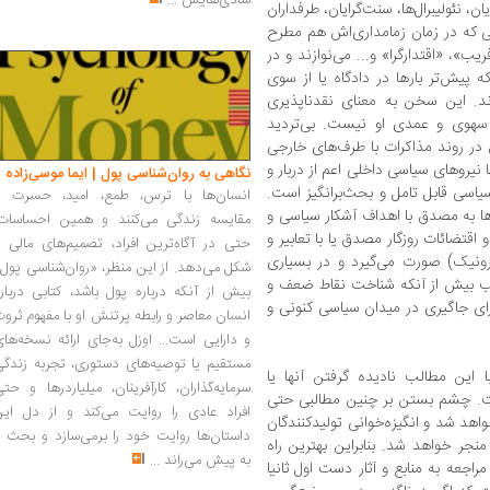
شادی‌هایش
...
 نئولیبرال‌ها، سنت‌گرایان، طرفداران
ایی که در زمان زمامداری‌اش هم مطرح
یب»، «اقتدارگرا» و... می‌نوازند و در
 پیش‌تر بارها در دادگاه یا از سوی
دند. این سخن به معنای نقدناپذیری
 سهوی و عمدی او نیست. بی‌تردید
در روند مذاکرات با طرف‌های خارجی
نیروهای سیاسی داخلی اعم از دربار و
نگاهی به روان‌شناسی پول | ایما موسی‌زاده
یاسی قابل تامل و بحث‌برانگیز است.
انسان‌ها با ترس، طمع، امید، حسرت و
ها به مصدق با اهداف آشکار سیاسی و
مقایسه زندگی می‌کنند و همین احساسات،
قتضائات روزگار مصدق یا با تعابیر و
حتی در آگاه‌ترین افراد، تصمیم‌های مالی ر
رونیک) صورت می‌گیرد و در بسیاری
شکل می‌دهد. از این منظر، «روان‌شناسی پول
ب بیش از آنکه شناخت نقاط ضعف و
بیش از آنکه درباره پول باشد، کتابی دربار
ای جاگیری در میدان سیاسی کنونی و
انسان معاصر و رابطه پرتنش او با مفهوم ثرو
و دارایی است... اوزل به‌جای ارائه نسخه‌ها
مستقیم یا توصیه‌های دستوری، تجربه زندگی
این مطالب نادیده گرفتن آنها یا
سرمایه‌گذاران، کارآفرینان، میلیاردرها و حت
یست. چشم بستن بر چنین مطالبی حتی
افراد عادی را روایت می‌کند و از دل این
واهد شد و انگیزه‌خوانی تولیدکنندگان
داستان‌ها روایت خود را برمی‌سازد و بحث ر
جر خواهد شد. بنابراین بهترین راه
به پیش می‌راند
...
 مراجعه به منابع و آثار دست اول ثانیا