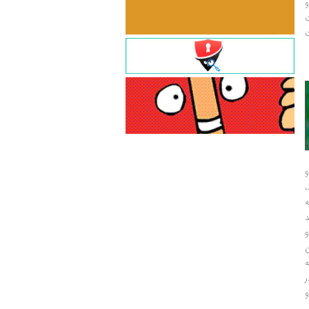
و
ت
ت
و
و
ر