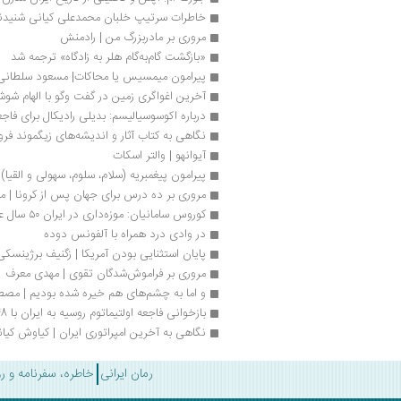
خاطرات سرتیپ خلبان محمدعلی کیانی شنید
مروری بر مادربزرگ من | رادمنش
«بازگشت گام‌به‌گام هلر به زادگاه» ترجمه شد
پیرامون میمسیس یا محاکات| مسعود سلطانی
آخرین اغواگری زمین در گفت وگو با الهام شوشت
درباره اکوسوسیالیسم: بدیلی رادیکال برای فاجع
نگاهی به کتاب آثار و اندیشه‌های زیگموند فروی
آیوانهو | والتر اسکات
پیرامون پیغمبریه (سلام، سلوم، سهولی و القیا)
مروری بر ده درس برای جهان پس از کرونا | م
کوروس سامانیان: موزه‌داری در ایران ۵۰ سال عقب‌تر از دنیاست
در وادی درد همراه با آلفونس دوده 
پایان استثنایی بودن آمریکا | زگنیف برژینسکی
مروری بر فراموش‌شدگان تقوی | مهدی معرف
و اما به چشم‌های هم خیره شده بودیم | مصط
بازخوانی فاجعه اولتیماتوم روسیه به ایران با 148هزار تومان
نگاهی به آخرین امپراتوری ایران | کیاوش کیا
رمان ایرانی
خاطره، سفرنامه و ر