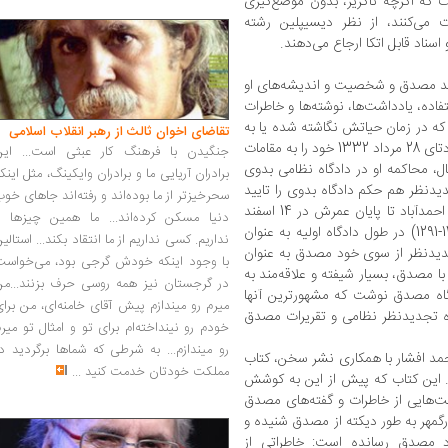
که اگرچه ناگزیر، بدون موضع‌گیری
 می‌کنند، از نظر دیسیپلین رشته
سناد قابل اتکا ارجاع می‌دهند.
حمد مصدق و شخصیت و اندیشه‌های او
فاده، یادداشت‌ها، نوشته‌ها و خاطرات
ه در زمان حیاتش نگاشته شده یا به
تقاضای اخوان ثالث از رهبر انقلاب اسلامی
تایید او رسیده است. مصدق یک روز بعد از کودتای 28 مرداد 1332 خود را به مقامات
جنگیدن با فرهنگ کار عبثی است... این
رد و 17 آبان همان سال، محاکمه او در دادگاه نظامی بدوی
برادران آریایی ما و برادران وایکینگ، مثل اینک
ه تجدیدنظر هم حکم دادگاه بدوی را تایید
سحرخیزتر از ما بوده‌اند و رفته‌اند جاهای خو
کرد و بعد از 3 سال، دوران حصر اجباری او در احمدآباد تا پایان عمرش در 14 اسفند
دنیا مسکن کرده‌اند... ما همین چیزها را
1345 ادامه یافت. سرهنگ جلیل بزرگمهر(1386-1291) در طول دادگاه اولیه به عنوان
نداریم. کسی نداریم از ما انتقاد بکند... استالی
دیدنظر از سوی خود مصدق به عنوان
با وجود اینکه خودش گرجی بود، می‌خواست
با مصدق، بسیار شیفته و علاقه‌مند به
در گرجستان نیز همه روسی حرف بزنند...من
ادگاه مصدق نوشت که مشهورترین آنها
میرم رو میندازم پیش آقای خامنه‌ای، من برا
ه تجدیدنظر نظامی و تقریرات مصدق
خودم رو نینداخته‌ام برای تو و امثال تو میر
رو میندازم... به شرطی که شماها برگردید د
محمد افشار با همکاری نشر سخن، کتاب
مملکت خودتان خدمت کنید
...
 این کتاب که پیش از این به کوشش
 یادداشت‌هایی از خاطرات و گفته‌های مصدق
گمهر به ‌طور دیکته از مصدق شنیده و
 مصدق رسانده است: خاطراتی از