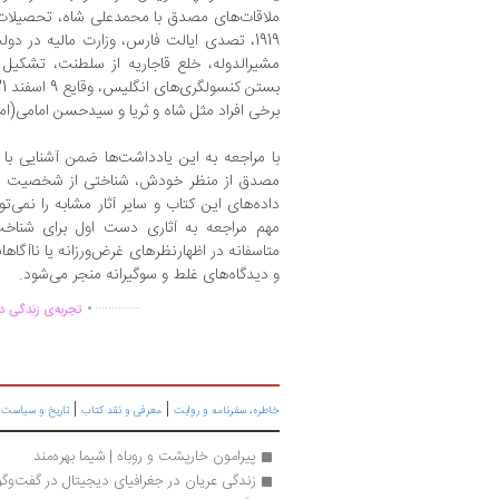
ملاقات‌های مصدق با محمدعلی شاه، تحصیلات د
1919، تصدی ایالت فارس، وزارت مالیه در دو
مشیرالدوله، خلع قاجاریه از سلطنت، تشکی
برخی افراد مثل شاه و ثریا و سیدحسن امامی(امام
با مراجعه به این یادداشت‌ها ضمن آشنایی با 
مصدق از منظر خودش، شناختی از شخصیت و ر
داده‌های این کتاب و سایر آثار مشابه را نمی
مهم مراجعه به آثاری دست اول برای شناخ
متاسفانه در اظهارنظرهای غرض‌ورزانه یا ناآگاهان
و دیدگاه‌های غلط و سوگیرانه منجر می‌شود.
.
..............
تجربه‌ی زندگی دو
|
|
|
خاطره، سفرنامه‌ و روایت
معرفی و نقد کتاب
تاریخ و سیاست
پیرامون خارپشت و روباه | شیما بهره‌مند
زندگی عریان در جغرافیای دیجیتال در گفت‌وگو 