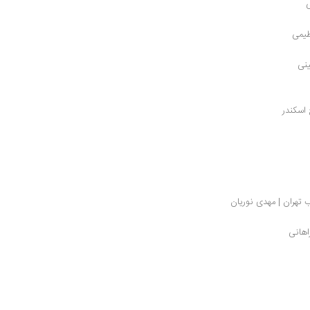
ی
ظیمی
ینی
 اسکندر
ب تهران | مهدی نوریان
اهانی