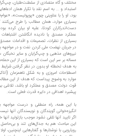
مختلف و گاه متضادی از سلطنت‌طلبان، چپ‌گرایان،
استبداد و ... به اسم نقد با تکرار همان ادعاه
بود، او را با عناوینی چون «پوپولیست»، «عوام‌فر
بسیاری موارد، همان مطالب را طرح می‌کنند که
دست‌اندرکاران کودتا، علیه او بیان کرده بو
عملکرد مصدق یا نادیده انگاشتن اشتباهات
بسیاری از نظرات، تصمیمات و اقدامات مصدق 
در جریان نهضت ملی کردن نفت و در مواجهه با 
نیروهای مذهبی و چپ‌گرایان و سایر نخبگان س
مساله بر سر این است که بسیاری از این حمله‌
به هدف تخطئه او بدون در نظر گرفتن شرایط و ا
اصطلاحات امروزی و به شکل ناهمزمان (آناک
موارد به وضوح پیداست که هدف از این مطال
قوت دولت مصدق و عملکرد او باشد، تلاشی بر
پیشبرد اهدافی در دایره قدرت فعلی است.
با این همه، راه منطقی و درست مواجهه با 
انگیزه‌خوانی گویندگان و نویسندگان آنها ن
اگر تایید آنها تلقی نشود موجب بازتولید آنها خ
این مباحث هم به جدال‌های تند و بی‌حاصل من
رویارویی با نوشتارها و گفتارهایی اینچنین، اولا