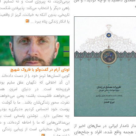
مصدق داشتید با او چه کردید؟! و من
برمی‌گزیند، نه پیروزی است و نه تسلیم. ا
راهی دیگر را انتخاب می‌کند: پذیرفتن شکس
تاریخی، بدون آنکه به خیانت، گریز از واقعی
یا انکار زندگی پناه ببرد
...
اونای آرام در گفت‌وگو با فاروک شهیچ‭
گویی انسان‌ها ترمزِ خود را از دست داده‌اند 
آن کُدِ اخلاقی که نگهبان عقل سلیم بود،
فروریخته است. در دنیای امروز، همه
می‌خواهند فاشیست باشند؛ یعنی می‌خواهند
نفرت، محورِ زندگی‌شان باشد... ما با گوشت 
پوست خود احساس کردیم «دیگری» بودن
چه معنایی دارد... نوشتن پاسخی است به
بی‌عدالتی‌هایی که ما را احاطه کرده‌اند، و د
ستمدار نامدار ایرانی در سال‌های اخیر از
عین حال، ستایشی است از زیبایی زندگی و
جمه واقع شده، افراد و جناح‌های