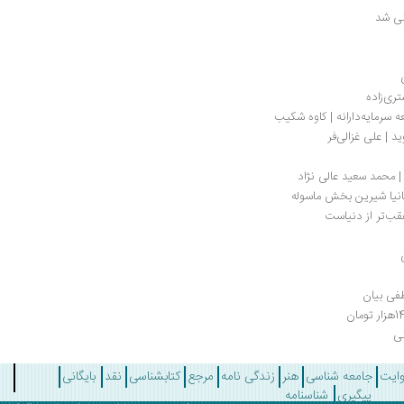
نی شد
ری‌زاده
ه سرمایه‌دارانه | کاوه شکیب
د | علی غزالی‌فر
 | محمد سعید عالی نژاد
انیا شیرین بخش ماسوله
فی بیان
نی
وایت
جامعه شناسی
هنر
زندگی نامه
مرجع
کتابشناسی
نقد
بایگانی
پیگیری
شناسنامه