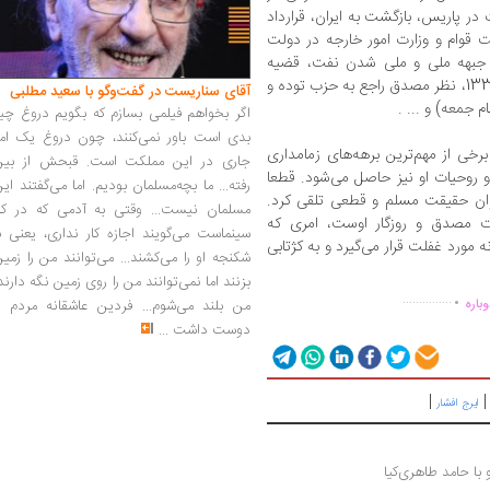
ر پاریس، بازگشت به ایران، قرارداد
لت قوام و وزارت امور خارجه در دولت
ل جبهه ملی و ملی شدن نفت، قضیه
بستن کنسولگری‌های انگلیس، وقایع 9 اسفند 1331، نظر مصدق راجع به حزب توده و
آقای سناریست در گفت‌وگو با سعید مطلبی
 جمعه) و ... .
اگر بخواهم فیلمی بسازم که بگویم دروغ چی
بدی است باور نمی‌کنند، چون دروغ یک امر
برخی از مهم‌ترین برهه‌های زمامداری
جاری در این مملکت است. قبحش از بین
وحیات او نیز حاصل می‌شود. قطعا
رفته... ما بچه‌مسلمان بودیم. اما می‌گفتند ای
‌توان حقیقت مسلم و قطعی تلقی کرد.
مسلمان نیست... وقتی به آدمی که در کار
ت مصدق و روزگار اوست، امری که
سینماست می‌گویند اجازه کار نداری، یعنی ب
ه مورد غفلت قرار می‌گیرد و به کژتابی
شکنجه او را می‌کشند... می‌توانند من را زمی
.
بزنند اما نمی‌توانند من را روی زمین نگه دارند
...............
من بلند می‌شوم... فردین عاشقانه مردم را
باره
دوست داشت
...
|
ایرج افشار
با حامد طاهری‌کیا