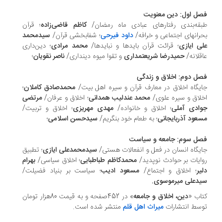
ل اول: دین معنویت
قه‌بندی رفتارهای عبادی ماه رمضان/
کاظم قاضی‌زاده
؛ قرآن
رانهای اجتماعی و خرافه/
داود فیرحی
؛ شفابخشی قرآن/
سیدمحمد
ی ایازی
؛ قرائت قرآن بایدها و نبایدها/
محمد مرادی
؛ دین‌داری
قلانه/
حمیدرضا شریعتمداری
و تقوا میوه دینداری/
ناصر نقویان
؛
ل دوم: اخلاق و زندگی
یگاه اخلاق در معارف قرآن و سیره اهل بیت/
محمدصادق کاملان
؛
لاق و سیره علوی/
محمد عندلیب همدانی
؛ اخلاق و عرفان/
مرتضی
ادی آملی
؛ اخلاق و خانواده/
مهدی مهریزی
؛ اخلاق و تربیت/
عود آذربایجانی
؛ به طعام خود بنگریم/
سیدحسن اسلامی
؛
ل سوم: جامعه و سیاست
یگاه انسان در فعل و انفعالات هستی/
سیدمحمدعلی ایازی
؛ تطبیق
ایات بر حوادث نوپدید/
محمدکاظم طباطبایی
؛ اخلاق سیاسی/
بهرام
یر
؛ اخلاق و اجتماع/
مسعود ادیب
؛ سیاست بر بنیاد فضیلت/
دعلی میرموسوی.
اب «
دین، اخلاق و جامعه
» در 452صفحه و به قیمت 80هزار تومان
سط انتشارات
میراث اهل قلم
منتشر شده است.