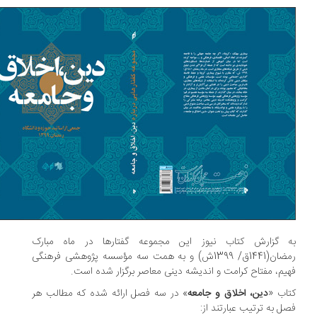
 گزارش کتاب نیوز این مجموعه گفتارها در ماه مبارک
رمضان(1441ق/ 1399ش) و به همت سه مؤسسه پژوهشی فرهنگی
یم، مفتاح کرامت و اندیشه دینی معاصر برگزار شده است.
اب «
دین، اخلاق و جامعه
» در سه فصل ارائه شده که مطالب هر
ل به ترتیب عبارتند از: