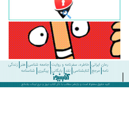
رمان ایرانی
خاطره، سفرنامه و روایت
جامعه شناسی
هنر
زندگی
نامه
مرجع
کتابشناسی
نقد
بایگانی
پیگیری
شناسنامه
کلیه حقوق محفوظ است و بازنشر مطالب با ذکر
کتاب نیوز
و درج لینک، بلامانع .