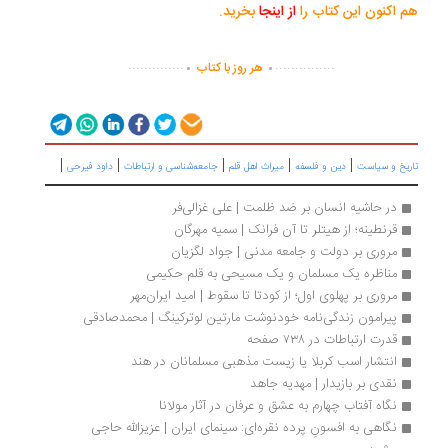
 اکنون این کتاب را
از اینجا
بخرید.
.
.
..............
...............
هر روز با کتاب
|
|
|
|
|
ریخ و سیاست
دین و فلسفه
میراث اهل قلم
جامعه‌شناسی و ارتباطات
داود فیرحی
در حاشیه انسان بر ضد ظلمت | علی غزالی‌فر
قرنطینه؛ از هیتلر تا آن فرانک | سمیه مهرگان
مروری بر دولت و جامعه مدنی | جواد لگزیان
مناظره یک مسلمان و یک مسیحی به قلم حکیمی
مروری بر پهلوی اول؛ از کودتا تا سقوط | امید ایران‌مهر
پیرامون زندگی‌نامه خودنوشت مارتین لوترکینگ | محمدصادقی
قدرت ارتباطات در ۷۳۸ صفحه 
انتشار اسب کربلا یا زیست مذهبی مسلمانان در هند
نقدی بر بازیدار | مهدیه جاهد
نگاه آفتاب چهارم به عشق و عرفان در آثار مولانا
نگاهی به افسونِ پرده نقره‌ای: سینمای ایران | عزیزالله حاجی 