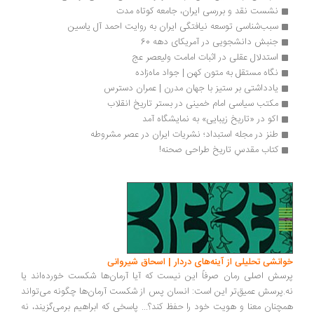
نشست نقد و بررسی ایران، جامعه کوتاه مدت
سبب‌شناسی توسعه نیافتگی ایران به روایت احمد آل یاسین
جنبش دانشجویی در آمریکای دهه 60
استدلال عقلی در اثبات امامت ولیعصر عج
نگاه مستقل به متون کهن | جواد ماه‌زاده
یادداشتی بر ستیز با جهان مدرن | عمران دسترس
مکتب سیاسی امام خمینی در بستر تاریخ انقلاب
اکو در «تاریخ زیبایی» به نمایشگاه آمد
طنز در مجله استبداد؛ نشریات ایران در عصر مشروطه
کتاب مقدسِ تاریخ طراحی صحنه!
انشی تحلیلی از آینه‌های دردار | اسحاق شیروانی
سش اصلی رمان صرفاً این نیست که آیا آرمان‌ها شکست خورده‌اند یا
.پرسش عمیق‌تر این است: انسان پس از شکست آرمان‌ها چگونه می‌تواند
چنان معنا و هویت خود را حفظ کند؟... پاسخی که ابراهیم برمی‌گزیند، نه