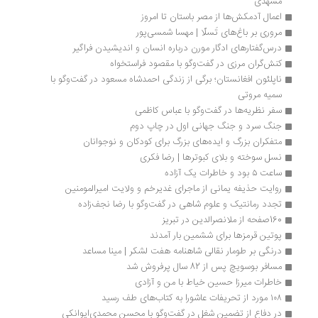
مشهدی
اعمال آدمکش‌ها از مصر باستان تا امروز
مروری بر باغ‌های تَسلّا | مهسا شمسی‌پور
درس‌گفتارهای ادگار مورن درباره انسان و اندیشیدن فراگیر
کنش‌گران مرزی در گفت‌و‌گو با مقصود فراستخواه
ناپلئون افغانستان؛ برگی از زندگی احمدشاه مسعود در گفت‌وگو با 
سمیه مروتی
سفر نظریه‌ها در گفت‌‌وگو با عباس کاظمی
جنگ سرد و جنگ جهانی اول در چاپ دوم
متفکران بزرگ و ایده‌های بزرگ برای کودکان و نوجوانان
نسل سوخته و بلای کبوترها | رضا فکری
ساعت ۵ بود و خاطرات یک آزاده
روایت حذیفه یمانی از ماجرای غدیرخم و ولایت امیرالمومنین
تجدد رمانتیک و علوم شاهی در گفت‌وگو با رضا نجف‌زاده
160صفحه از ملانصرالدین در تبریز
پوتین قرمزها برای ششمین بار آمدند
درنگی بر طومار نقالی شاهنامه هفت لشکر | مینا مساعد
مسافر بوسویچ پس از 82 سال پرفروش شد
خاطرات میرزا حسین خیاط با من و آزادی
۱۰۸ مورد از تحریفات عاشورا به کتاب‌های طف رسید
در دفاع از تضمین شغل در گفت‌وگو با محسن محمدی‌ایوانکی