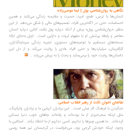
اهی به روان‌شناسی پول | ایما موسی‌زاده
سان‌ها با ترس، طمع، امید، حسرت و مقایسه زندگی می‌کنند و همین
ساسات، حتی در آگاه‌ترین افراد، تصمیم‌های مالی را شکل می‌دهد. از این
ظر، «روان‌شناسی پول» بیش از آنکه درباره پول باشد، کتابی درباره انسان
اصر و رابطه پرتنش او با مفهوم ثروت و دارایی است... اوزل به‌جای ارائه
خه‌های مستقیم یا توصیه‌های دستوری، تجربه زندگی سرمایه‌گذاران،
رآفرینان، میلیاردرها و حتی افراد عادی را روایت می‌کند و از دل این
ستان‌ها روایت خود را برمی‌سازد و بحث را به پیش می‌راند
...
اضای اخوان ثالث از رهبر انقلاب اسلامی
گیدن با فرهنگ کار عبثی است... این برادران آریایی ما و برادران وایکینگ،
ل اینکه سحرخیزتر از ما بوده‌اند و رفته‌اند جاهای خوب دنیا مسکن
ده‌اند... ما همین چیزها را نداریم. کسی نداریم از ما انتقاد بکند... استالین با
ود اینکه خودش گرجی بود، می‌خواست در گرجستان نیز همه روسی