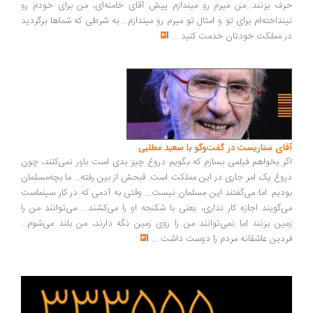
ف بزنند...من میرم رو میندازم پیش آقای خامنه‌ای، من برای خودم رو
نداخته‌ام برای تو و امثال تو میرم رو میندازم... به شرطی که شماها برگردید
 مملکت خودتان خدمت کنید
...
ای سناریست در گفت‌وگو با سعید مطلبی
ر بخواهم فیلمی بسازم که بگویم دروغ چیز بدی است باور نمی‌کنند، چون
وغ یک امر جاری در این مملکت است. قبحش از بین رفته... ما بچه‌مسلمان
دیم. اما می‌گفتند این مسلمان نیست... وقتی به آدمی که در کار سینماست
‌گویند اجازه کار نداری، یعنی با شکنجه او را می‌کشند... می‌توانند من را
ین بزنند اما نمی‌توانند من را روی زمین نگه دارند، من بلند می‌شوم...
دین عاشقانه مردم را دوست داشت
...