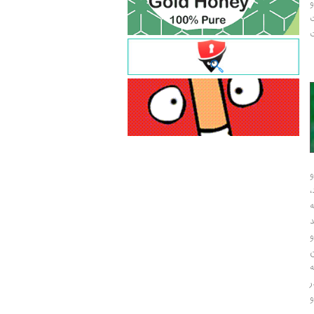
و
ت
ت
و
و
ر