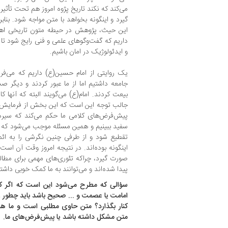
می‌کند که نکند تاریخ پژوه امروز هم تحت تأثیر 
گیرد و اینگونه بخواهد با متن مواجه شود. بنابر
این حیث، پژوهش در حیطه متون تاریخی اهم
داریم که گفت‌وگوهای علمی و فنی رایج شود تا 
و ایدئولوژیک در امان باشیم.
یک روایتی از امام حسین(ع) داریم که می‌فرم
جامعه داشتیم اما از ما عبور کردند و دیگر صحاب
بیعت کردند. امام(ع) می‌گویند البته که آنها ک
جالب توجه این است که این بخش از فرمایش
پیش‌فرض‌های کلامی ما حکم می‌کند که سیره
سفید ببینیم و همین مسئله موجب می‌شود که ر
تقطیع شود و از طرفی چنین نگرشی را به ائمه
اینگونه بوده‌اند. در نتیجه امروز وقت آن ا
صورت گیرد، چراکه تئوری‌های مهمی برای مطالع
پیدا شده‌اند و می‌توانند به ما کمک خوبی داشته
سؤالی که مطرح می‌شود این است که اگر
امامت یا عصمت و ... صحیح باشد باید چطور ع
کنار بگذارد؟ متن حاوی مطلبی است و ما هم 
متن مشکل داشته باشد یا پیش‌فرض‌های ما.