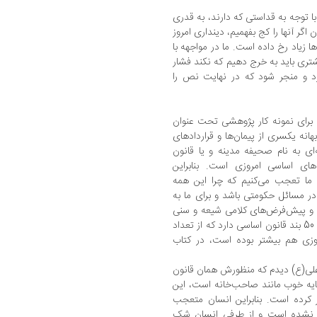
با توجه به قداستی که دارند، به قدری
ر آنها را کج بفهمیم، دینداری امروز
 زیاد رخ داده است. ما در مواجهه با
ی باید به خرج دهیم که نکند فشار
ذارد و منجر شود که در نهایت نص را
م. برای نمونه کار پژوهشی تحت عنوان
انه یکسری از پیمان‌ها و قراردادهای
‌ای به نام صحیفه مدینه و یا قانون
ای اساسی امروزی است. بنابراین
ی ما تعجب می‌کنیم که چرا این همه
در مسائل حکومتی باشد و برای ما به
ا و پیش‌فرض‌های کلامی شیعه و سنی
از بین رفته است. از آن مجموعه مهم که حدود 50 بند قانون اساسی دارد که از تعداد
وزی هم بیشتر بوده است، در کتاب
 علی(ع) دیدم که منظورش همان قانون
یه خوب مانند صاحب‌خانه است، این
ر کرده است. بنابراین انسان متعجب
ته نشده است و از طرفی انسان شک