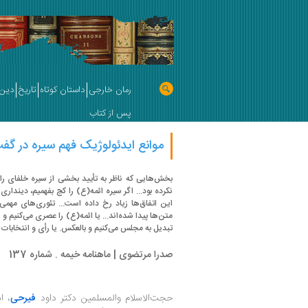
رمان خارجی
داستان کوتاه
تاریخ
دین 
پس از کتاب
موانع ایدئولوژیک فهم سیره در گفت
بخش‌هایی که ناظر به تأیید بخشی از سیره خلفای ر
نکرده بود... اگر سیره ائمه(ع) را کج بفهمیم، دیندار
این اتفاق‌ها زیاد رخ داده است... تئوری‌های مهمی
متن‌ها پیدا شده‌اند... یا ائمه(ع) را عصری می‌کنیم و یا
تبدیل به مجلس می‌کنیم و بالعکس. یا رأی و انتخابات 
صدرا مرتضوی | ماهنامه خیمه . شماره 137
حجت‌الاسلام والمسلمین دکتر داود
فیرحی
، ا