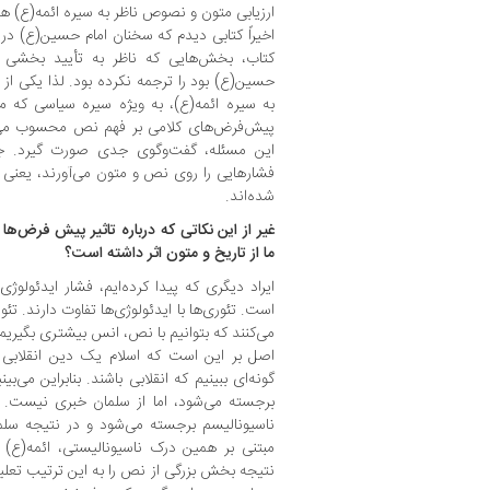
ارزیابی متون و نصوص ناظر به سیره ائمه(ع) ه
اخیراً کتابی دیدم که سخنان امام حسین(ع) در
کتاب، بخش‌هایی که ناظر به تأیید بخشی 
حسین(ع) بود را ترجمه نکرده بود. لذا یکی از
به سیره ائمه(ع)، به ویژه سیره سیاسی که 
پیش‌فرض‌های کلامی بر فهم نص محسوب می‌شود
این مسئله، گفت‌وگوی جدی صورت گیرد. 
فشارهایی را روی نص و متون می‌آورند، یعنی آنه
شده‌اند.
غیر از این نکاتی که درباره تاثیر پیش فرض‌ها 
ما از تاریخ و متون اثر داشته است؟
ایراد دیگری که پیدا کرده‌ایم، فشار ایدئول
است. تئوری‌ها با ایدئولوژی‌ها تفاوت دارند. ت
می‌کنند که بتوانیم با نص، انس بیشتری بگیریم، ا
اصل بر این است که اسلام یک دین انقلابی ا
گونه‌ای ببینیم که انقلابی باشند. بنابراین می‌ب
برجسته می‌شود، اما از سلمان خبری نیست. یا
ناسیونالیسم برجسته می‌شود و در نتیجه سلم
مبتنی بر همین درک ناسیونالیستی، ائمه(ع) ب
نتیجه بخش بزرگی از نص را به این ترتیب تعلیق