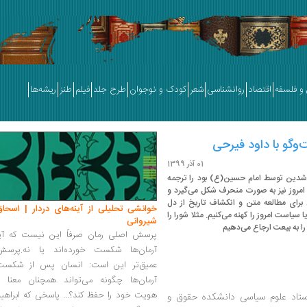
و فلسفه
اقتصاد
روانشناسی
شعر
کودک و نوجوان
طرح جلد
فیلم
طنز
ریشه‌ها
‌وگو با داود فیرحی
01 آذر 1399
اشدین توسط امام حسین(ع) بود را ترجمه
ی امروز نیز به صورت منحرف شکل می‌گیرد و
 برای مطالعه متن و انکشاف تاریخ از دل
خوانشی تحلیلی از آینه‌های دردار | اسحاق
 سیاست‌ امروز را کهنه می‌کنیم. مثلا شورا را
شیروانی
را به بیعت ارجاع می‌دهیم
پرسش اصلی رمان صرفاً این نیست که آیا
آرمان‌ها شکست خورده‌اند یا نه.پرسش
عمیق‌تر این است: انسان پس از شکست
آرمان‌ها چگونه می‌تواند همچنان معنا و
هویت خود را حفظ کند؟... پاسخی که ابراهی
ستاد علوم سیاسی دانشکده حقوق و