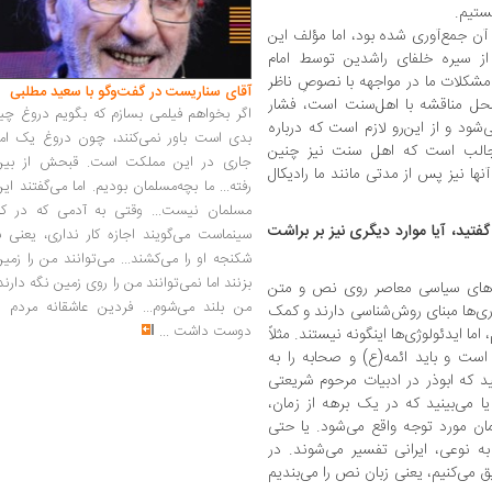
ستیم.
 آن جمع‌آوری شده بود، اما مؤلف این
از سیره خلفای راشدین توسط امام
 مشکلات ما در مواجهه با نصوصِ ناظر
آقای سناریست در گفت‌وگو با سعید مطلبی
محل مناقشه با اهل‌سنت است، فشار
اگر بخواهم فیلمی بسازم که بگویم دروغ چی
 و از این‌رو لازم است که درباره
بدی است باور نمی‌کنند، چون دروغ یک امر
جالب است که اهل سنت نیز چنین
جاری در این مملکت است. قبحش از بین
ا نیز پس از مدتی ‌مانند ما رادیکال
رفته... ما بچه‌مسلمان بودیم. اما می‌گفتند ای
مسلمان نیست... وقتی به آدمی که در کار
گفتید، آیا موارد دیگری نیز بر براشت
سینماست می‌گویند اجازه کار نداری، یعنی ب
شکنجه او را می‌کشند... می‌توانند من را زمی
بزنند اما نمی‌توانند من را روی زمین نگه دارند
وژی‌های سیاسی معاصر روی نص و متن
من بلند می‌شوم... فردین عاشقانه مردم را
ئوری‌ها مبنای روش‌شناسی دارند و کمک
دوست داشت
...
ما ایدئولوژی‌ها اینگونه نیستند. مثلاً
ست و باید ائمه(ع) و صحابه را به
ینید که ابوذر در ادبیات مرحوم شریعتی
 می‌بینید که در یک برهه از زمان،
ان مورد توجه واقع می‌شود. یا حتی
ه نوعی، ایرانی تفسیر می‌شوند. در
 می‌کنیم، یعنی زبان نص را می‌بندیم