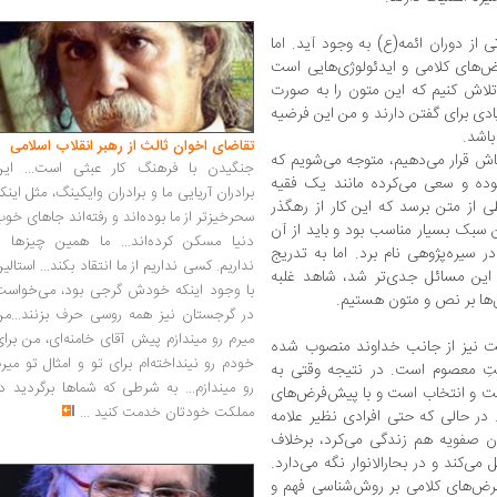
از دوران ائمه(ع) به وجود آید. اما
رض‌های کلامی و ایدئولوژی‌هایی است
تلاش کنیم که این متون را به صورت
ادی برای گفتن دارند و من این فرضیه
باشد.
تقاضای اخوان ثالث از رهبر انقلاب اسلامی
اش قرار می‌دهیم، متوجه می‌شویم که
جنگیدن با فرهنگ کار عبثی است... این
بوده و سعی می‌کرده مانند یک فقیه
برادران آریایی ما و برادران وایکینگ، مثل اینک
ی از متن برسد که این کار از رهگذر
سحرخیزتر از ما بوده‌اند و رفته‌اند جاهای خو
ن سبک بسیار مناسب بود و باید از آن
دنیا مسکن کرده‌اند... ما همین چیزها را
 سیره‌پژوهی نام برد. اما به تدریج
نداریم. کسی نداریم از ما انتقاد بکند... استالی
این مسائل جدی‌تر شد، شاهد غلبه‌
با وجود اینکه خودش گرجی بود، می‌خواست
ها بر نص و متون هستیم.
در گرجستان نیز همه روسی حرف بزنند...من
میرم رو میندازم پیش آقای خامنه‌ای، من برا
امت نیز از جانب خداوند منصوب شده
خودم رو نینداخته‌ام برای تو و امثال تو میر
ِ معصوم است. در نتیجه وقتی به
رو میندازم... به شرطی که شماها برگردید د
بیعت و انتخاب است و با پیش‌فرض‌های
مملکت خودتان خدمت کنید
...
م. در حالی که حتی افرادی نظیر علامه
ن صفویه هم زندگی می‌کرد، برخلاف
می‌کند و در بحارالانوار نگه می‌دارد.
‌فرض‌های کلامی بر روش‌شناسی فهم و