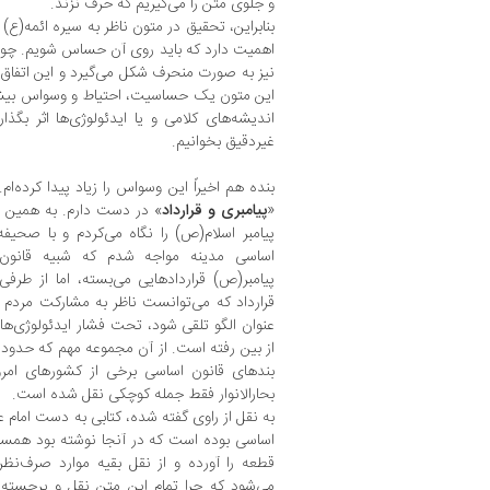
و جلوی متن را می‌گیریم که حرف نزند.
بنابراین، تحقیق در متون ناظر به سیره ائمه(ع) 
اهمیت دارد که باید روی آن حساس شویم. چون اگ
نیز به صورت منحرف شکل می‌گیرد و این اتفاق‌ها
این متون یک حساسیت، احتیاط و وسواس بیشتر
اندیشه‌های کلامی و یا ایدئولوژی‌ها اثر بگ
غیردقیق بخوانیم.
بنده هم اخیراً این وسواس را زیاد پیدا کرده‌ا
«
پیامبری و قرارداد
» در دست دارم. به همین به
پیامبر اسلام(ص) را نگاه می‌کردم و با صحیفه
اساسی مدینه مواجه شدم که شبیه قانون‌ه
پیامبر(ص) قراردادهایی می‌بسته، اما از طرف
قرارداد که می‌توانست ناظر به مشارکت مردم 
عنوان الگو تلقی شود، تحت فشار ایدئولوژی‌ه
بندهای قانون اساسی برخی از کشورهای امر
بحارالانوار فقط جمله کوچکی نقل شده است.
به نقل از راوی گفته شده، کتابی به دست امام
اساسی بوده است که در آنجا نوشته بود همسا
قطعه را آورده و از نقل بقیه موارد صرف‌نظ
می‌شود که چرا تمام این متن نقل و برجس