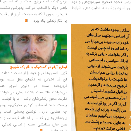
برمی‌گزیند، نه پیروزی است و نه تسلیم. ا
ررسی نحوه صحیح سیره‌پژوهی و فهم
ین شیوه روش‌مند تطبیق‌دهی شرایط
راهی دیگر را انتخاب می‌کند: پذیرفتن شکس
تاریخی، بدون آنکه به خیانت، گریز از واقعی
یا انکار زندگی پناه ببرد
...
اونای آرام در گفت‌وگو با فاروک شهیچ‭
گویی انسان‌ها ترمزِ خود را از دست داده‌اند 
آن کُدِ اخلاقی که نگهبان عقل سلیم بود،
فروریخته است. در دنیای امروز، همه
می‌خواهند فاشیست باشند؛ یعنی می‌خواهند
نفرت، محورِ زندگی‌شان باشد... ما با گوشت 
پوست خود احساس کردیم «دیگری» بودن
چه معنایی دارد... نوشتن پاسخی است به
بی‌عدالتی‌هایی که ما را احاطه کرده‌اند، و د
عین حال، ستایشی است از زیبایی زندگی و