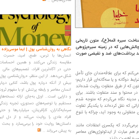
شادی‌هایش
...
 شناخت سیره ائمه(ع)، متون تاریخی
الش‌هایی که در زمینه‌ سیره‌پژوهی
نگاهی به روان‌شناسی پول | ایما موسی‌زاده
احد برداشت‌های ضد و نقیضی صورت
انسان‌ها با ترس، طمع، امید، حسرت و
مقایسه زندگی می‌کنند و همین احساسات،
حتی در آگاه‌ترین افراد، تصمیم‌های مالی ر
ی‌کنم که برای علاقه‌مندان جای تأمل
شکل می‌دهد. از این منظر، «روان‌شناسی پول
ط دوگانه و یا سه‌گانه‌ای قرار داریم؛
بیش از آنکه درباره پول باشد، کتابی دربار
تون که از طرق متفاوت روایت شده‌اند
انسان معاصر و رابطه پرتنش او با مفهوم ثرو
در محتوا و سند متفاوت باشند. برای
و دارایی است... اوزل به‌جای ارائه نسخه‌ها
 مدینه نگاه می‌کردم که متوجه شدم
مستقیم یا توصیه‌های دستوری، تجربه زندگی
اتی که نقل کرده‌اند با یکدیگر تفاوت
سرمایه‌گذاران، کارآفرینان، میلیاردرها و حت
متفاوتی به وجود آید، چراکه با تنوع
افراد عادی را روایت می‌کند و از دل این
داستان‌ها روایت خود را برمی‌سازد و بحث ر
برمی‌گردد که یکسری اعتقادات مانند
به پیش می‌راند
...
م هم عبارت از ایدئولوژی‌های معاصر
یره اهمیت دارند.