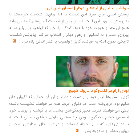
خوانشی تحلیلی از آینه‌های دردار | اسحاق شیروانی
پرسش اصلی رمان صرفاً این نیست که آیا آرمان‌ها شکست خورده‌اند یا
نه.پرسش عمیق‌تر این است: انسان پس از شکست آرمان‌ها چگونه می‌تواند
همچنان معنا و هویت خود را حفظ کند؟... پاسخی که ابراهیم برمی‌گزیند، نه
پیروزی است و نه تسلیم. او راهی دیگر را انتخاب می‌کند: پذیرفتن شکست
تاریخی، بدون آنکه به خیانت، گریز از واقعیت یا انکار زندگی پناه ببرد
...
اونای آرام در گفت‌وگو با فاروک شهیچ‭
گویی انسان‌ها ترمزِ خود را از دست داده‌اند و آن کُدِ اخلاقی که نگهبان عقل
سلیم بود، فروریخته است. در دنیای امروز، همه می‌خواهند فاشیست باشند؛
یعنی می‌خواهند نفرت، محورِ زندگی‌شان باشد... ما با گوشت و پوست خود
احساس کردیم «دیگری» بودن چه معنایی دارد... نوشتن پاسخی است به
بی‌عدالتی‌هایی که ما را احاطه کرده‌اند، و در عین حال، ستایشی است از
زیبایی زندگی و شادی‌هایش
...