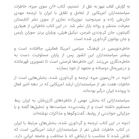
تسنیم،‌ کتاب «آن سوی میز»، خاطرات
به گزارش
کتاب نیوز
به نقل از
سیاستمداران آمریکایی از تعامل و تقابل با ایران با ترجمه مهدی
خان‌علی زاده و سید‌وحید نبوی‌زاده نمازی از سوی نشر کتابستان
معرفت منتشر و روانه بازار نشر شد. در این کتاب خاطرانی از هیلاری
کلینتون‌، جان کر،‌وندی شرمن‌، نیکیل هیلی،‌ ویلیان برنز،‌ سوزان رایس
و جان بولتون گردآوری شده است.
خاطره‌نویسی در فرهنگ سیاسی آمریکا فعالیتی جاافتاده است و
بیشتر سیاستمداران این کشور پس از پایان مسئولیت دست به
خاطره‌نگاری می‌زنند. این خاطره‌ها فرصتی است تا تصویری قهرمانانه
و درعین‌حال دوستانه و متعهد از خود بسازند.
آنچه در «آن‌سوی میز» ترجمه و گردآوری شده، بخش‌هایی است از
خاطرات هفت نفر از سیاستمداران ارشد آمریکایی که در دهه اخیر فعال
با پرونده ایران درگیر بوده‌اند.
سیاستمدارانی که بخش مهمی از خاطره‌های کاری‌شان به ایران ربط
مستقیم داشته است و از پشت‌پرده سیاست‌ها و تحلیل‌ها گفته‌ و با
جزئیاتی خواندنی از روابط، گفت‌وگوها و مذاکرات نوشته‌اند.
آنچه در این کتاب ترجمه و گردآوری شده، بخش‌های مرتبط با ایران
در کتاب خاطرات شش نفر از سیاستمداران ارشد آمریکایی است که
تلاش شده تا متناسب با ارتباطی که با مخاطب و جامعه ایرانی دارد،