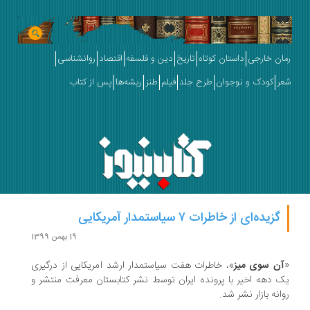
رمان خارجی
داستان کوتاه
تاریخ
دین و فلسفه
اقتصاد
روانشناسی
شعر
کودک و نوجوان
طرح جلد
فیلم
طنز
ریشه‌ها
پس از کتاب
گزیده‌ای از خاطرات ۷ سیاستمدار آمریکایی
19 بهمن 1399
«
آن سوی میز
»، خاطرات هفت سیاستمدار ارشد آمریکایی از درگیری
یک دهه اخیر با پرونده ایران توسط نشر کتابستان معرفت منتشر و
روانه بازار نشر شد.