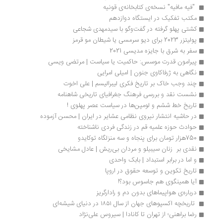
 "فیه مافیه" نسخه‌ی کتابخانه‌ی قونیه 
مکتب تفکیک در ایستگاه دوازدهم
کشتی پهلو گرفته در گفت‌وگو با سیدمهدی شجاعی
پولیتزر 2023 برای دیو سرمسی یا شیطان مو قرمز
سفر به شرق با جایزه مدیسی 2021 
پیرامون قدرت موسس: حاکمیت یا سیاست | مرتضی ویسی
نگاهی به ژرفاکاوی جنون | امیلی امرایی
چند وجب خاک بر تاریخ فکری لیبرالیسم | علی اخوت
نشست نقد و بررسی فرهنگ جغرافیای تاریخی شاهنامه
تاریخ خط ششم و لومپن‌ها در سیاست عصر پهلوی !
در حاشیه انتشار نیروی نظامی عشایر در ایران | محسن آزموده
حوادث حوزه علمیه قم در زندگی فردی ناشناخته
750هزار تومان برای پنجاه و سه منزلگاه توکایدو
نقدی بر  زنان سیبیلو و مردان بی‌ریش | عادل مشایخی 
و اما در برابر استبداد | بابک واحدی
تاریخ تکوین و توسعه حقوق در اروپا
آیا همینگوی هم جاسوس بود؟! 
درباره‌ی هواپیماهای بدون دم و رادارگریز
 تاریخچه اکسپوهای جهان از سال ۱۸۵۱ در دنیای شیشه‌ای
رضا براهنی؛ از تهران تا کانادا | سیروس علی‎نژاد