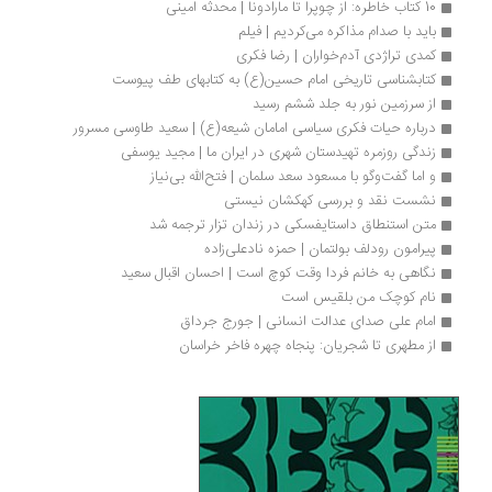
10 کتاب خاطره: از چوپرا تا مارادونا | محدثه امینی
باید با صدام مذاکره می‌کردیم | فیلم
کمدی تراژدی آدم‌خواران | رضا فکری
کتابشناسی تاریخی امام‌ حسین(ع) به کتابهای طف پیوست
از سرزمین نور به جلد ششم رسید
درباره حیات فکری سیاسی امامان شیعه(ع) | سعید طاوسی مسرور
زندگی روزمره تهیدستان شهری در ایران ما | مجید یوسفی
و اما گفت‌وگو با مسعود سعد سلمان | فتح‌الله بی‌نیاز
نشست نقد و بررسی کهکشان نیستی
متن استنطاق داستایفسکی در زندان تزار ترجمه شد
پیرامون رودلف بولتمان | حمزه نادعلی‌زاده
نگاهی به خانم فردا وقت کوچ است | احسان اقبال سعید
نام کوچک من بلقیس است
امام علی صدای عدالت انسانی | جورج جرداق
از مطهری تا شجریان: پنجاه چهره فاخر خراسان