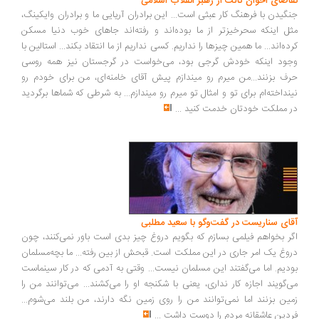
تقاضای اخوان ثالث از رهبر انقلاب اسلامی
جنگیدن با فرهنگ کار عبثی است... این برادران آریایی ما و برادران وایکینگ،
مثل اینکه سحرخیزتر از ما بوده‌اند و رفته‌اند جاهای خوب دنیا مسکن
کرده‌اند... ما همین چیزها را نداریم. کسی نداریم از ما انتقاد بکند... استالین با
وجود اینکه خودش گرجی بود، می‌خواست در گرجستان نیز همه روسی
حرف بزنند...من میرم رو میندازم پیش آقای خامنه‌ای، من برای خودم رو
نینداخته‌ام برای تو و امثال تو میرم رو میندازم... به شرطی که شماها برگردید
در مملکت خودتان خدمت کنید
...
آقای سناریست در گفت‌وگو با سعید مطلبی
اگر بخواهم فیلمی بسازم که بگویم دروغ چیز بدی است باور نمی‌کنند، چون
دروغ یک امر جاری در این مملکت است. قبحش از بین رفته... ما بچه‌مسلمان
بودیم. اما می‌گفتند این مسلمان نیست... وقتی به آدمی که در کار سینماست
می‌گویند اجازه کار نداری، یعنی با شکنجه او را می‌کشند... می‌توانند من را
زمین بزنند اما نمی‌توانند من را روی زمین نگه دارند، من بلند می‌شوم...
فردین عاشقانه مردم را دوست داشت
...