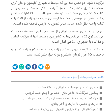
برگزیده شود. دو فصل ابتدایی که مرتبط با هیلاری کلینتون و جان کری
است، به دلیل انتشار کتاب کامل آنها، با اندکی تصرف و تخلیص از
کتاب «انتخاب‌های سخت» با ترجمه‌ی امیر قادری از انتشارات میلکان
و کتاب «هر روز موهبتی است» با ترجمه‌ی علی مجتهدزاده از انتشارات
کتاب پارسه نقل شده است. سایر فصول به فارسی ترجمه شده است.
آن چیزی که برای مخاطب ایرانی از مطالعه‌ی این مجموعه به دست
می‌آید، نوع نگاه آمریکایی‌ها به کشورمان و هدف آنها از هرگونه تعامل
و مذاکره با جمهوری اسلامی ایران است
این کتاب با ترجمه مهدی خانعلی زاده و سید وحید نبوی زاده نمازی و
با قیمت 55 هزار تومان منتشر و روانه بازار نشر شده است.
|
|
خاطره، سفرنامه‌ و روایت
تاریخ و سیاست
سیمای انسانی سوسیالیسم ایرانی در 310 صفحه
پیرامون سرگذشت حاجی‌بابای اصفهانی | پیام حیدر قزوینی
سرگذشت سیاسی دکتر محمد مصدق در گفت‌وگو با فرهاد دیبا
سال‌های بنفش یا سال‌های آخر پهلوی
درس‌گفتارهای ایدئولوژی و اتوپیای پل ریکور ترجمه شد