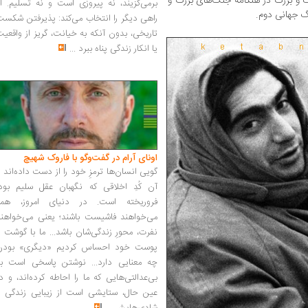
 بزرگ در هنگامه جنگ‌های بزرگ و
برمی‌گزیند، نه پیروزی است و نه تسلیم. ا
گ جهانی دوم.
راهی دیگر را انتخاب می‌کند: پذیرفتن شکس
تاریخی، بدون آنکه به خیانت، گریز از واقعی
یا انکار زندگی پناه ببرد
...
اونای آرام در گفت‌وگو با فاروک شهیچ‭
گویی انسان‌ها ترمزِ خود را از دست داده‌اند 
آن کُدِ اخلاقی که نگهبان عقل سلیم بود،
فروریخته است. در دنیای امروز، همه
می‌خواهند فاشیست باشند؛ یعنی می‌خواهند
نفرت، محورِ زندگی‌شان باشد... ما با گوشت 
پوست خود احساس کردیم «دیگری» بودن
چه معنایی دارد... نوشتن پاسخی است به
بی‌عدالتی‌هایی که ما را احاطه کرده‌اند، و د
عین حال، ستایشی است از زیبایی زندگی و