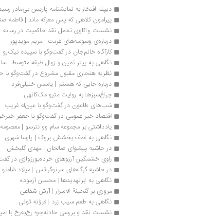
دیپلم افتخار به نمایشنامه پاریس بی‌مادر رس
پیرامون کلاهی که پسِ معرکه ماند | فاطمه صن
نشست واکاوی تحمل نقد حاکمیت در رسانه
درباره‌ی وسوسه‌های غربت | مریم مویدپور
کارآگاه خانم‌جان در گفت‌وگو با سپیده نیک‌رو
نگاهی به پیتر تمین و زوال طبقه متوسط | سارا
نظریه هنجاری مقبول مشروع در گفت‌وگو با
درباره جایی که هستم | یاسمن خلیلی‌فرد
چراغ‌‌سبزها به روایت متیو مک‌کانهی
شب‌های طاعون در گفت‌وگو با عین‌له غریب
اقتصاد خیر عمومی در گفت‌وگو با جعفر خیرخ
یادداشتی بر مجموعه سام وو نترسو | معصومه م
نگاهی به لطف بخشش بروک | پارسا شهری
در حاشیه پیشوای صالحان | مهدی گلبخش
راوی خشمگین آرزوهای خرده‌بورژوازی در گفت‌و
در حاشیه گرگ‌های سرنوگراتس | میلاد شاملو
نگاهی به ابرتهدیدها | محسن آزموده
مروری بر گنجینة الاسرار | آرش شفاعی
نگاهی به طعم سیب زرد | فرزانه تونی
نشست نقد و بررسی حادثه‌جو؛ رخ‌به‌رخ با امین‌