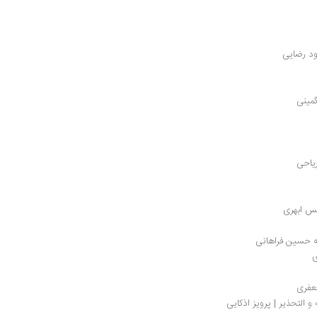
ود رضایی
گمینی
ریاحی
س ابهری	
 طه حسین فراهانی
ی
جعفری
و التحذیر | پرویز اذکایی