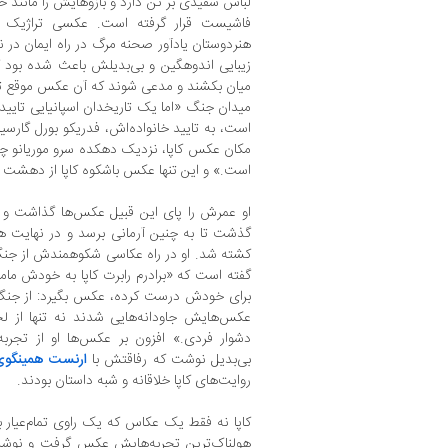
لباس سفیدی بر تن دارد و بازوهایش را مانن
فاشیست قرار گرفته است. عکسی تراژیک و 
هنردوستان یادآور صحنه مرگ در راه ایمان در نق
زیبایی اندوهگین و بی‌بدیلش باعث شده بود 
میان بکشند و مدعی شوند که آن عکس موقع تم
میدان جنگ «اما یک تاریخدان اسپانیایی تایی
مکان عکس کاپا، نزدیک دهکده سرو موریانو چن
است.» و این تنها عکس باشکوه کاپا از دهشت 
او عمرش را پای این قبیل عکس‌ها گذاشت و از
گذشت تا به چنین آرمانی برسد و در نهایت 
کشته شد. او در راه عکاسی شکوهمندش از جنگ 
گفته است که «برادرم رابرت کاپا به خودش مام
برای خودش درست کرده، عکس بگیرد: از جنگ. 
عکس‌هایش جاودانه‌هایی شدند نه تنها از لح
دشوار فردی.» افزون بر عکس‌ها او از تجر
بی‌بدیل نوشت که رفاقتش با
ارنست همینگو
روایت‌های کاپا خلاقانه و شبه داستان بودند.
کاپا نه فقط یک عکاس که یک راوی تمام‌عیار بو
هولناک‌ترین تجربه‌هایش عکس گرفت و نوشت،