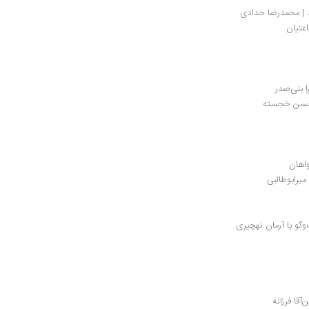
ید | محمدرضا حدادی
اعتیان
 بنی‌صدر
 حسن خجسته
واهان
یرابوطالبی
گو با آرمان نهچیری
آقا فرزانه