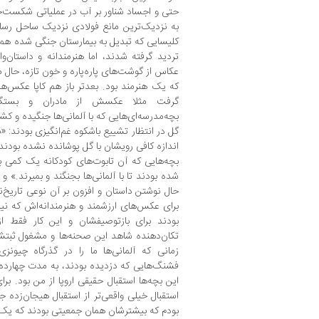
حتی و اجساد شناور بر آب در عملیاتی شکست‌
به نزدیک‌ترین مانع فولادی نزدیک ساحل رس
کلیسایی که تبدیل به بیمارستان جنگی شده هم
تردید گرفته شدند، اما هنرمندانه و داستان‌وا
عکاس از گوشت‌های پاره‌پاره و خون تازه، حال
که یک هنرمند بود. بعدتر باز هم کاپا عکس‌ه
گرفت مثلا عکسش از مادران و بستگان پ
بچه‌مدرسه‌ای‌هایی که با آلمانی‌ها جنگیده و کش
گل در انتظار تشییع باشکوه غم‌انگیزی بودند: «
اندازه کافی رویشان با گل پوشانده نشده بودند 
بچه‌هایی که آن تابوت‌های کودکانه یک کمی ب
شده بودند تا با آلمانی‌ها بجنگند و بمیرند.» 
حال نوشتن داستان و افزون بر آن نوعی تاریخ‌نگ
برای عکس‌های ارزشمند و هنرمندانه‌اش که نیاز
بودند برای بازتوصیفشان و این کار فقط از
تکان‌دهنده شاهد این صحنه‌ها و مشغول ثبتشان
زمانی که آلمانی‌ها ما را در گذرگاه چیونزی
فشنگ‌هایی که دزدیده بودند، به مدت چهارده رو
این بچه‌ها استقبال حقیقی اروپا از من بود. برا
استقبال خیلی واقعی‌تر از استقبال هیجان‌زده
بودم که بیشترشان همان جمعیتی بودند که یک‌س