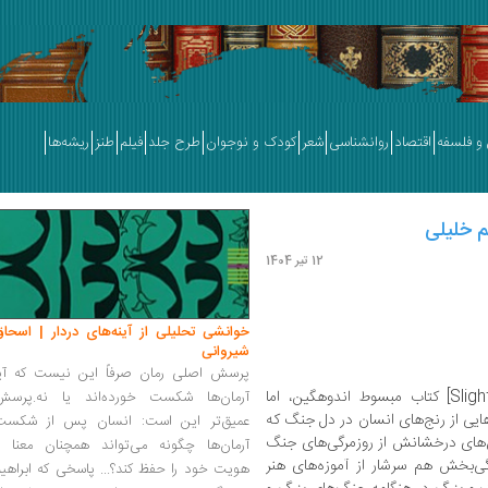
و فلسفه
اقتصاد
روانشناسی
شعر
کودک و نوجوان
طرح جلد
فیلم
طنز
ریشه‌ها
م خلیلی
12 تیر 1404
خوانشی تحلیلی از آینه‌های دردار | اسحاق
شیروانی
پرسش اصلی رمان صرفاً این نیست که آیا
» [Slightly out of focus] کتاب مبسوط اندوهگین، اما
آرمان‌ها شکست خورده‌اند یا نه.پرسش
ایی از رنج‌های انسان در دل جنگ که
عمیق‌تر این است: انسان پس از شکست
‌های درخشانش از روزمرگی‌های جنگ
آرمان‌ها چگونه می‌تواند همچنان معنا و
ی‌بخش هم سرشار از آموزه‌های هنر
هویت خود را حفظ کند؟... پاسخی که ابراهی