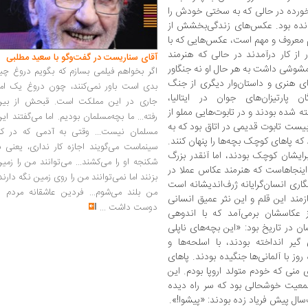
خورده در حالی که به سختی خودش را
انده بود. عکس‌های زندگی‌بخشش از
 معروف و مهم است، عکس‌هایی که با
ر از کار درآمدند در حالی که هنرمند
آقای سناریست در گفت‌وگو با سعید مطلبی
 مشوشی داشت به هر حال او نه جنگاور
اگر بخواهم فیلمی بسازم که بگویم دروغ چی
ای هنری و داستان‌وار دیگری از جنگ
بدی است باور نمی‌کنند، چون دروغ یک امر
ارتیزان‌های جوان در ایتالیا،
جاری در این مملکت است. قبحش از بین
ته شده بودند و در تابوت‌هایی مملو از
رفته... ما بچه‌مسلمان بودیم. اما می‌گفتند ای
بیست تابوت قدیمی در اتاق بود که به
مسلمان نیست... وقتی به آدمی که در کار
که پاهای کوچک بچه‌ها را پنهان کنند.
سینماست می‌گویند اجازه کار نداری، یعنی ب
رایشان کوچک بودند، اما آنقدر بزرگ
شکنجه او را می‌کشند... می‌توانند من را زمی
و اینجاهاست که هنرمند عکاس عملا در
بزنند اما نمی‌توانند من را روی زمین نگه دارند
اری انسان‌گرایانه ژرف‌اندیشانه است
من بلند می‌شوم... فردین عاشقانه مردم را
مند این قلم‌ و این نثر عمیق انسانی
دوست داشت
...
 عکاسشان برمی‌آمد که با اندوهی
 در تاریخ بود: «این بچه‌های ناپلی
 گیر انداخته بودند، با اسلحه‌ها و
ز با آلمانی‌ها جنگیده بودند. پاهای
ی منی که خودم متولد اروپا بودم. این
 جمعیت خوشحالی بود که سر راه دیده
ال پیش فریاد زده بودند: «پیشوا!».