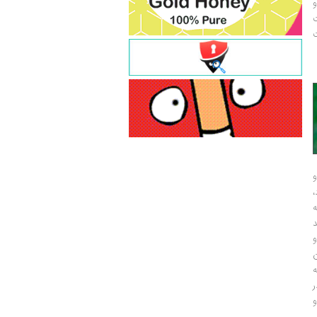
و
ت
ت
و
و
ر