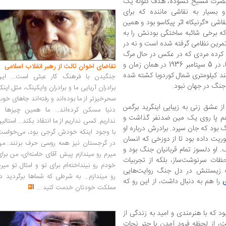
د حضرت مسیح گشوده، هدف گلوله یک
بسیار به نقاشی ماننده که برای
اشی «گرنیکا» اثر پیکاسو بود و همین
که برخی شائبه ساختگی بودنش را به
رین نظامی گرفته شده است و نه در
د کرده مردی که در عکس در حال مرگ
است، به تایید خانواده‌اش، فدریکو بورل گارسیا، در 5 سپتامبر 1936 در همان زمان و
تقاضای اخوان ثالث از رهبر انقلاب اسلامی
د کیلومتری شمال کوردوبا کشته شده
جنگیدن با فرهنگ کار عبثی است... این
جنگ در جهان نبود.
برادران آریایی ما و برادران وایکینگ، مثل اینک
سحرخیزتر از ما بوده‌اند و رفته‌اند جاهای خو
 عشق زنی به زیبایی اینگرید برگمن
دنیا مسکن کرده‌اند... ما همین چیزها را
هم پا روی یک مین ضدنفر گذاشت و
نداریم. کسی نداریم از ما انتقاد بکند... استالی
بود که جان سپرد. برادرش درباره او
با وجود اینکه خودش گرجی بود، می‌خواست
وریت داده بود تا از دوزخی که انسان
در گرجستان نیز همه روسی حرف بزنند...من
او دلسوز تمام قربانیان جنگ بود و
میرم رو میندازم پیش آقای خامنه‌ای، من برا
ظات سرنوشت‌ساز، بلکه از تجربیات
خودم رو نینداخته‌ام برای تو و امثال تو میر
به زیستنش در دل جنگ روایت‌هایی
رو میندازم... به شرطی که شماها برگردید د
ی
را هم به دنبال داشت، از این رو که
مملکت خودتان خدمت کنید
...
د که با هنرمندی و امید به زندگی از
 از لحظه فرود آمدن با چتر نجات