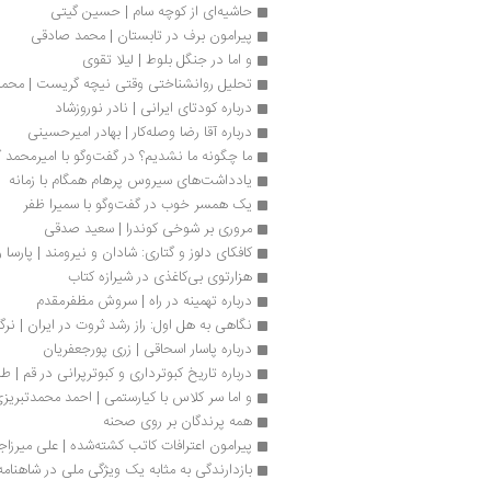
حاشیه‌ای از کوچه سام | حسین گیتی
پیرامون برف در تابستان | محمد صادقی
و اما در جنگل بلوط | لیلا تقوی
تحلیل روانشناختی وقتی نیچه گریست | محم
درباره کودتای ایرانی | نادر نوروزشاد
درباره آقا رضا وصله‌کار | بهادر امیرحسینی
ما چگونه ما نشدیم؟ در گفت‌وگو با امیرمحمد 
یادداشت‌های سیروس پرهام همگام با زمانه
یک همسر خوب در گفت‌وگو با سمیرا ظفر 
مروری بر شوخی کوندرا | سعید صدقی
کافکای دلوز و گتاری: شادان و نیرومند | پارسا 
هزارتوی بی‌کاغذی در شیرازه کتاب
درباره تهمینه در راه | سروش مظفرمقدم
نگاهی به هل اول: راز رشد ثروت در ایران | نرگ
درباره پاسار اسحاقی | زری پورجعفریان
درباره تاریخ کبوترداری و کبوترپرانی در قم |
و اما سر کلاس با کیارستمی | احمد محمدتبریز
همه پرندگان بر روی صحنه
پیرامون اعترافات کاتب کشته‌شده | علی میرزا
بازدارندگی به مثابه یک ویژگی ملی در شاهنامه 