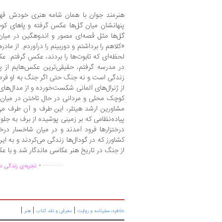
هنرمند جوان با همان شامه هنری خودش قهرما
پنهانشان میان گل‌ها عکس گرفته و پاهای کوچک
گل‌ها مثل قصه‌ای مصور و اندوهگین در میان
«کلاهم را برداشتم و دوربینم را درآوردم. از ماد
لحظه‌ای که تابوت‌ها را بردند، عکس گرفتم. ع
در مدرسه گرفتم، حقیقی‌ترین عکس‌هایم از پ
زندگی است و نه جنگ حتی اگر جنگ به او فرصت
از ژنرال‌های آلمانی شکست‌خورده و از مدال‌ه
کوچک محلی و مردانی در حال تاختن در میان م
مشاورین ارشد هیتلر، این طرف و آن طرف می
پیاده‌نظامی که بر زمینی پوشیده از برف به جلو 
درختزارها فرود آمدند و در میان شاخسار درختا
کشاورز که در گودال‌ها زندگی می‌کردند و به ای
از جنگ در تاریخ هنر عکاسی ماندگار شد و با 
.
..............
تجربه‌ی زندگی دو
|
|
|
خاطره، سفرنامه‌ و روایت
معرفی و نقد کتاب
هنر