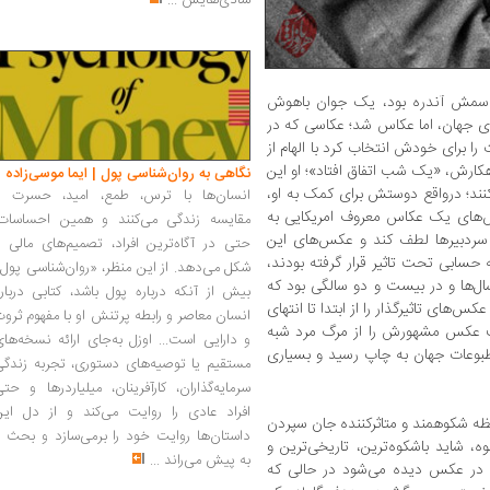
شادی‌هایش
...
Robert] که اسمش آندره بود، یک جوان باهوش
 جهان، اما عکاس شد؛ عکاسی که در
ابرت را برای خودش انتخاب کرد با الهام از
هکارش، «یک شب اتفاق افتاد»؛ او این
نگاهی به روان‌شناسی پول | ایما موسی‌زاده
کنند؛ درواقع دوستش برای کمک به او،
انسان‌ها با ترس، طمع، امید، حسرت و
‌های یک عکاس معروف امریکایی به
مقایسه زندگی می‌کنند و همین احساسات،
ه سردبیرها لطف کند و عکس‌های این
حتی در آگاه‌ترین افراد، تصمیم‌های مالی ر
ه حسابی تحت تاثیر قرار گرفته بودند،
شکل می‌دهد. از این منظر، «روان‌شناسی پول
ل‌ها و در بیست و دو سالگی بود که
بیش از آنکه درباره پول باشد، کتابی دربار
‌های تاثیرگذار را از ابتدا تا انتهای
انسان معاصر و رابطه پرتنش او با مفهوم ثرو
ت عکس مشهورش را از مرگ مرد شبه
و دارایی است... اوزل به‌جای ارائه نسخه‌ها
وعات جهان به چاپ رسید و بسیاری
مستقیم یا توصیه‌های دستوری، تجربه زندگی
سرمایه‌گذاران، کارآفرینان، میلیاردرها و حت
افراد عادی را روایت می‌کند و از دل این
ظه شکوهمند و متاثرکننده جان سپردن
داستان‌ها روایت خود را برمی‌سازد و بحث ر
 شاید باشکوه‌ترین، تاریخی‌ترین و
به پیش می‌راند
...
 در عکس دیده می‌شود در حالی که