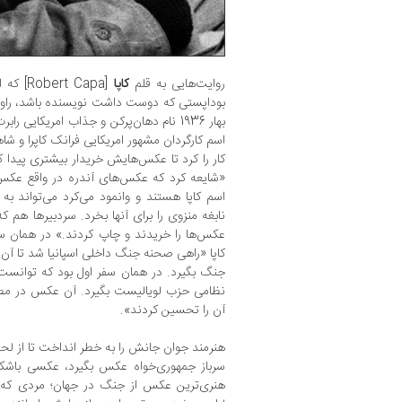
روایت‌هایی به قلم
کاپا
[ Capa
بوداپستی که دوست داشت نویسنده باشد، راوی
بهار 1936 نام دهان‌پرکن و جذاب امریکایی ر
اسم کارگردان مشهور امریکایی فرانک کاپرا و شا
کار را کرد تا عکس‌هایش خریدار بیشتری پیدا 
«شایعه کرد که عکس‌های آندره در واقع عکس
اسم کاپا هستند و وانمود می‌کرد می‌تواند ب
نابغه منزوی را برای آنها بخرد. سردبیرها هم ک
عکس‌ها را خریدند و چاپ کردند.» در همان سا
کاپا «راهی صحنه جنگ داخلی اسپانیا شد تا آن عکس
جنگ بگیرد. در همان سفر اول بود که توانس
نظامی حزب لویالیست بگیرد. آن عکس در مطب
آن را تحسین کردند».
هنرمند جوان جانش را به خطر انداخت تا از لح
سرباز جمهوری‌خواه عکس بگیرد، عکسی باشکوه،
هنری‌ترین عکس از جنگ در جهان؛ مردی که