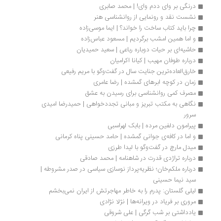
درنگی بر وای ددم وای! | محمد صابری
نشست نقد و رونمایی از روانشناسی هنر
چرا باید کتاب ساخت را خواند؟ | ایما موسی‌زاده 
و اما همین امشب برگردیم | مسعود عباس‌زاده
حاشیه‌ای بر حیات دوباره رباعی | سعید حمیدیان
درباره طوفان مهیب | کیانا اکرامیان
خارق‌العاده‌‌ترین جنایت سال در گفت‌وگو با مریم رفیعی
زمان در کوچه ابرهای گمشده | رضا عامری
مصرف کمی روانشناسی برای رسیدن به عشق
نگاهی به مکتب تبریز و مبانی تجددخواهی | حمیدرضا امیدی 
سرور
پیرامون دلفین مرده | بابک لهراسبی
و اما در کافه‌ی جوانی گمشده | حامد حسینی پناه کرمانی
میدل مارچ در گفت‌وگو با لیدا طرزی
درباره تراژدی قدرت در شاهنامه | محمد صادقی
درباره ملکم‌خان؛ نظریه‌پرداز نوسازی سیاسی در صدر مشروطه | 
سید نیما حسینی
لیلی گلستان: پدرم را به خاطر مهاجرتش از ایران نمی‌بخشم
مروری بر فریاد در ویرانه‌ها | نژلا نژادی
یادداشتی بر شب گرگی | علی شروقی