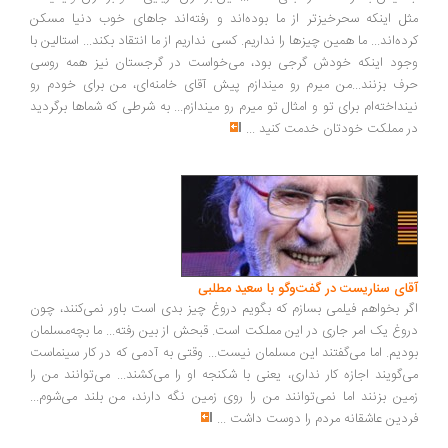
ل اینکه سحرخیزتر از ما بوده‌اند و رفته‌اند جاهای خوب دنیا مسکن
ده‌اند... ما همین چیزها را نداریم. کسی نداریم از ما انتقاد بکند... استالین با
ود اینکه خودش گرجی بود، می‌خواست در گرجستان نیز همه روسی
ف بزنند...من میرم رو میندازم پیش آقای خامنه‌ای، من برای خودم رو
نداخته‌ام برای تو و امثال تو میرم رو میندازم... به شرطی که شماها برگردید
 مملکت خودتان خدمت کنید
...
ای سناریست در گفت‌وگو با سعید مطلبی
ر بخواهم فیلمی بسازم که بگویم دروغ چیز بدی است باور نمی‌کنند، چون
وغ یک امر جاری در این مملکت است. قبحش از بین رفته... ما بچه‌مسلمان
دیم. اما می‌گفتند این مسلمان نیست... وقتی به آدمی که در کار سینماست
‌گویند اجازه کار نداری، یعنی با شکنجه او را می‌کشند... می‌توانند من را
ین بزنند اما نمی‌توانند من را روی زمین نگه دارند، من بلند می‌شوم...
دین عاشقانه مردم را دوست داشت
...