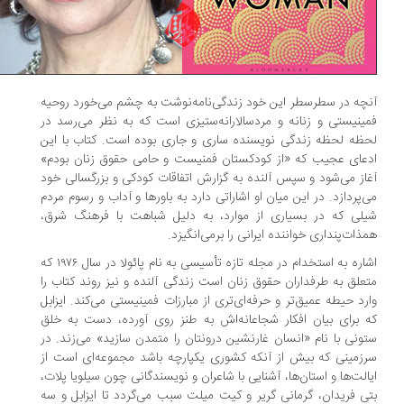
چه در سطرسطر این خود زندگی‌نامه‌نوشت به چشم می‌خورد روحیه
ینیستی و زنانه و مردسالارانه‌ستیزی است که به نظر می‌رسد در
ظه لحظه زندگی نویسنده ساری و جاری بوده است. کتاب با این
عای عجیب که «از کودکستان فمنیست و حامی حقوق زنان بودم»
از می‌شود و سپس آلنده به گزارش اتفاقات کودکی و بزرگسالی خود
‌پردازد. در این میان او اشاراتی دارد به باورها و آداب و رسوم مردم
لی که در بسیاری از موارد، به دلیل شباهت با فرهنگ شرق،
ذات‌پنداری خواننده ایرانی را برمی‌انگیزد.
اشاره به استخدام در مجله تازه تأسیسی به نام پائولا در سال ۱۹۷۶ که
علق به طرفداران حقوق زنان است زندگی آلنده و نیز روند کتاب را
رد حیطه عمیق‌تر و حرفه‌ای‌تری از مبارزات فمینیستی می‌کند. ایزابل
 برای بیان افکار شجاعانه‌اش به طنز روی آورده، دست به خلق
ونی با نام «انسان غارنشین درونتان را متمدن سازید» می‌زند. در
زمینی که بیش از آنکه کشوری یکپارچه باشد مجموعه‌ای است از
الت‌ها و استان‌ها، آشنایی با شاعران و نویسندگانی چون سیلویا پلات،
ی فریدان، گرمانی گریر و کیت میلت سبب می‌گردد تا ایزابل و سه