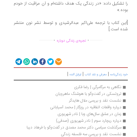
 تشکیل داده: «در زندگی یک هدف داشته‌ام و آن مراقبت از خودم
ده.»
ین کتاب با ترجمه علی‌اکبر عبدالرشیدی و توسط نشر نون منتشر
ه است.]
.
.
...............
..............
تجربه‌ی زندگی دوباره
|
|
|
 زندگی‌نامه
معرفی و نقد کتاب
ایزابل آلنده
نگاهی به مرگامرگی | رضا فکری
تروتسکی در گفت‌وگو با هوشنگ ماهرویان
نشست نقد و بررسی ملال هایدگر
درباره واقعات اتفاقیه در روزگار | محمد آسیابانی
زمان در عشق سال‌های وبا | نادر شهریوری
درباره ریچارد سوم | نادر شهریوری (صدقی)
سرگذشت سیاسی دکتر محمد مصدق در گفت‌وگو با فرهاد دیبا
نشست نقد و بررسی سه فلسفه زندگی