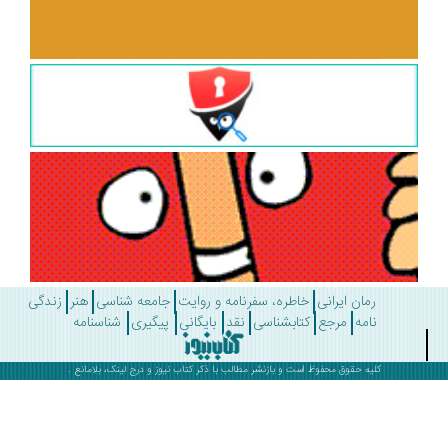
رمان ایرانی
خاطره، سفرنامه و روایت
جامعه شناسی
هنر
زندگی
نامه
مرجع
کتابشناسی
نقد
بایگانی
پیگیری
شناسنامه
کلیه حقوق محفوظ است و بازنشر مطالب با ذکر
کتاب نیوز
و درج لینک، بلامانع .