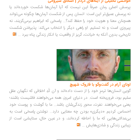
انشی تحلیلی از آینه‌های دردار | اسحاق شیروانی
سش اصلی رمان صرفاً این نیست که آیا آرمان‌ها شکست خورده‌اند یا
.پرسش عمیق‌تر این است: انسان پس از شکست آرمان‌ها چگونه می‌تواند
چنان معنا و هویت خود را حفظ کند؟... پاسخی که ابراهیم برمی‌گزیند، نه
روزی است و نه تسلیم. او راهی دیگر را انتخاب می‌کند: پذیرفتن شکست
ریخی، بدون آنکه به خیانت، گریز از واقعیت یا انکار زندگی پناه ببرد
...
ونای آرام در گفت‌وگو با فاروک شهیچ
یی انسان‌ها ترمزِ خود را از دست داده‌اند و آن کُدِ اخلاقی که نگهبان عقل
یم بود، فروریخته است. در دنیای امروز، همه می‌خواهند فاشیست باشند؛
نی می‌خواهند نفرت، محورِ زندگی‌شان باشد... ما با گوشت و پوست خود
ساس کردیم «دیگری» بودن چه معنایی دارد... نوشتن پاسخی است به
‌عدالتی‌هایی که ما را احاطه کرده‌اند، و در عین حال، ستایشی است از
بایی زندگی و شادی‌هایش
...