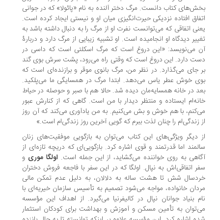
ش‌های کتاب دانست. مرگ دختر آلنده به نام «پائولا» که در جوانی
فاق افتاده نزدیکی حیرت‌انگیزی میان او و نیستی ایجاد کرده است.
نی اتفاقی که می‌توانست نفرت او از مرگ را به دنبال داشته باشد به
ییر دیدگاه او انجامیده است. او تشبیه زیبایی از مرگ دارد و دربارۀ
 می‌نویسد: «این دروغ است که مرگ اسکلتی است که داسی در
ت دارد. این دروغ است که وقتی راه می‌رود، پشت سرش بوی گند
 جای می‌گذارد. در نظر من، مرگ بانوی موقر و برازنده‌ای است که
ی خوش عطر یاس می‌دهد. ابتدا مرگ در همسایگی ما می‌پلکید.
د در خانه همسایه‌مان دیده شد. حالا هم با صبر و حوصله در حیاط
نه‌ام ایستاده و منتظر دیدار با من است. گاهی که از کنارش عبور
‌کنم، با هم خوش‌ و بش می‌کنیم. به من یادآوری می‌کند که آن روز
 زندگی‌ام را چنان لذت ببرم که گویی آخرین روز زندگی‌ام است.»
 دیگر ویژگی‌های این کتاب می‌توان به بازگویی موفقیت‌های زنان
لمند اما قدرتمند و قوی‌ اشاره کرد. بازگویی‌ای که دریچه تازه‌ای از
اهی به روی خواننده می‌گشاید، از این جمله است.
اولگا موری
و
ر اتفاقی‌اش به نپال. اولگا که در این سفر با فاجعه فروش دختران
دسال شش تا هشت ساله به دلالان، به دلیل عدم تمکن مالی
دان خانواده، مواجه می‌شود تصمیم به تأسیس سازمان خیریه‌ای با
م بنیاد جوانان نپال در کالیفرنیا می‌گیرد. از اهداف این مؤسسه
‌توان به تأمین مسکن و آموزش و بهداشت برای کودکان استثمار
ه اشاره کرد. این مؤسسه علاوه بر اینکه توانسته تا به حال پانزده