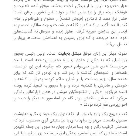
ار دختربچه نپالی را از بردگی نجات بخشد، موفق شده ذهنیت و
هنگ مردم نپال را نیز تغییر دهد و دولت این کشور را چنان تحت
ار قرار دهد تا کاملاری (فروش کلفت) را ممنوع و غیرقانونی اعلام
د. آلنده تأکید می‌کند که اولگا که در شصت‌ و چند سالگی تصمیم به
جاد این سازمان خیریه گرفته، هنوز زنده و سرحال به فعالیت‌های
د ادامه می‌دهد و گاه برای رسیدن به اهدافش ساعت‌ها پرواز را
مل می‌کند.
ونه دیگر این زنان موفق
میشل باچلیت
است، اولین رئیس جمهور
 شیلی که به دفاع از حقوق زنان و دختران پرداخته است. آلنده
‌نویسد: «من هنوز نمی‌توانم تصور کنم چگونه این زن توانسته
ه‌ها و اندوه‌های گذشته را رفع کند و با نهادی کار کند که برای
ده سال، رژیم وحشت را بر شیلی حاکم کرده، پدرش را کشته و
دش و مادرش را شکنجه کرده و او را مجبور به تبعید کرده بود.»
نده می‌گوید: «یکی از شکنجه‌گران میشل در همان آپارتمانی زندگی
‌کرد که میشل ساکنش بود. گاه در آسانسور همدیگر را دیده و
وال‌پرسی هم کرده بودند.»
کتاب «روح یک زن» را بیش از آنکه بتوان یک خود زندگی‌نامه‌‎نوشت
مول دانست می‌توان مرام‌نامه‌ای با بینامتنیتی قوی محسوب کرد که
فش ترغیب زنان و چه بسا مردان جهان به سوی این جمله کلیدی
ت؛ جمله‌ای که اصل اساسی زندگی این نویسنده زن موفق شیلیایی