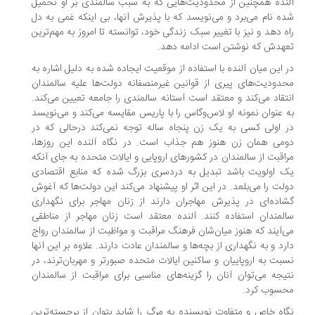
نده همچنین از محدودیت‌هایی که به سبب سالمندی بر او تحمیل
ه نام می‌برد و می‌نویسد که با پذیرش آنها، بی‌ اینکه غمی به دل
ه دهد و نیز با تغییر سبک زندگی خود، توانسته تا امروز به مهم‌ترین
هدش که نوشتن است ادامه دهد.
 این میان آلنده با استفاده از موقعیت ایجاده شده به دلیل اشاره به
دودیت‌های پیری از قوانین غیرمنصفانه دولت‌ها علیه سالمندان
تقاد می‌کند و معتقد است آستانه سالمندی را جامعه تعیین می‌کند.
 عنوان نمونه او لاس‌وگاس را با پاریس مقایسه می‌کند و می‌نویسد
 اولی کسی به یک زن پنجاه ساله توجه نمی‌کند درحالی که در
می همان زن هنوز هم جذاب است. در نگاه آلنده این روزها،
اقبت از سالمندان در کشورهای اروپایی و ایالات متحده به جای آنکه
 اولویت باشد تبدیل به دردسری بزرگ شده که منابع اقتصادی
لت را می‌بلعد. در این اثر او پیشنهاد می‌کند این دولت‌ها که آغوش
اده‌ای در پذیرش مهاجران دارند از زنان مهاجر برای نگهداری
لمندان استفاده کنند. آلنده معتقد است زنان مهاجر از مناطقی
‌آیند که هنوز میان‌شان فرهنگ مراقبت و مواظبت از سالمندان رواج
رد و به نگهداری از بچه‌ها و سالمندان عادت دارند. علاوه بر این آنها
بت به اروپاییان و ساکنین ایالات متحده صبورتر و مهربان‌ترند، در
یجه می‌توان آنان را گزینه‌های مناسبی برای مراقبت از سالمندان
سوب کرد.
اه خاص و متفاوت نویسنده به مرگ را شاید بتوان از برجسته‌ترین