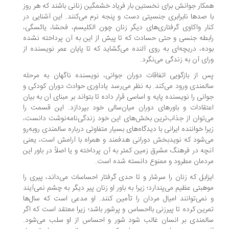
کار جوانش برای نخستین بار فریاد خشمگین زنانی باشند که هر روز
 صدها نابرابری‌ جنسیتی دست و پنجه نرم می‌کنند. این آشنایی در
ار واکاوی گرفتاری‌های دیگر زنان چون الکلیسم، فحشا، یائسگی،
بطه جنسی و حتی حسادت که تا پیش از این به آن پرداخته نشده
ده، دریچه‌ای به روی آلنده می‌گشاید که تا پایان عمر نویسنده از
ای آن به زندگی می‌نگرد.
 از بازگویی اتفاقات دوران جوانی، نویسنده ناگهان به مرحله
لمندی ورود می‌کند. به نظر می‌رسد یادآوری حوادث دوران کودکی و
انی را نویسنده پایه و اساسی قرار داده تا بتواند بر مبنای آن‌ به بیان
تقادات و باورهای دوران میان‌سالی خود بپردازد. این قسمت را
‌توان از جذاب‌ترین بخش‌های این خود‌ زندگی‌نامه‌نوشت دانست،
را خواننده ایرانی با دیدگاه‌های بسیار متفاوتی درباره سالمندی روبه‌رو
‌شود که نویدبخش دورانی هدفمند و همراه با آرامش است، یعنی
چه در فرهنگ مشرق زمین کمتر به آن پرداخته و یا اصلاً در باور این
دمان مطرود و ممنوع دانسته شده است.
زابل که زنان را سرشار و تا حدی گرفتار احساسات می‌داند، پیری را
هبتی عظیم می‌پندارد؛ زیرا به باور او زنان پیر دیگر به چشم نمی‌آیند
نمی‌توانند امیال مردان را تأمین کنند. او مدعی است که سال‌ها
رین کرده تا پیرزنی بااحساس و پرشور باشد؛ زیرا معتقد است که اگر
لمندی بر انسان غالب شود شور و احساس از او سلب می‌شود.