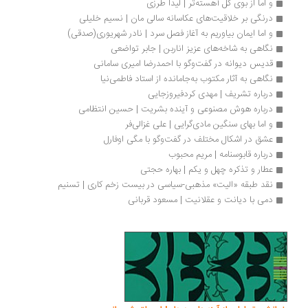
و اما از بوی گل آهسته‌تر | لیدا طرزی
درنگی بر خلاقیت‌های عکاسانه سالی مان | نسیم خلیلی
و اما ایمان بیاوریم به آغاز فصل سرد | نادر شهریوری(صدقی)
نگاهی به شاخه‌های عزیز اناربن | جابر تواضعی
قدیس دیوانه در گفت‌وگو با احمدرضا امیری سامانی
نگاهی به آثار مکتوب به‌جامانده از استاد فاطمی‌نیا
درباره تشریف | مهدی کردفیروزجایی
درباره هوش مصنوعی و آینده بشریت | حسین انتظامی
و اما بهای سنگین مادی‌گرایی | علی غزالی‌فر
عشق در اشکال مختلف در گفت‌وگو با مگی اوفارل
درباره قابوسنامه | مریم محبوب
عطار و تذکره چهل و یکم | بهاره حجتی
نقد طبقه‌ «الیت» مذهبی-سیاسی در بیست زخم کاری | تسنیم
دمی با دیانت و عقلانیت | مسعود قربانی