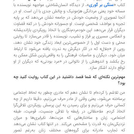
اب «
سنگی بر گوری
»، از دیدگاه انسان‌شناختی مواجهه نویسنده با
اله خود یعنی مردانگی هژمونیک و چالش جدی با آن است. او در
جا تصویری از وضعیت خودش در جامعه نشان می‌دهد که بر پایه
ربه و عواطﻒ شخصی اوست. او جسورانه خودش را در کفه قضاوت
گران قرار می‌دهد این خودمردم‌نگاری با اتخاذ رویکردی بازاندیشانه
انعکاس مسیری پر فراز و نشیب، نویسنده را قادر می‌سازد تا روایتی
لی و دست اول را از خصوصی‌ترین ابعاد زندگی خود نشان دهد،
یی از «جلال» که در آثار دیگرش به ندرت یافته می‌شود تا ارتباط
ان خود، دیگران و مناسبات فرهنگی را به واقعی‌ترین شکل ممکن به
 بکشد و اندوهش را از ناتوانی در «مرد بودنی» که دیگران از او
قع دارند آشکار سازد.
م‌ترین نکته‌ای که شما قصد داشتید در این کتاب روایت کنید چه
د؟
 تلاشم را کرده‌ام تا نشان دهم که مادری چطور به لحاظ اجتماعی
ساخته می‌شود، یعنی وقتی از مادر حرف می‌زنیم، دقیقا داریم از چه
انی حرف می‌زنیم و برای رسیدن به این پرسش رویکردی تلاقی‌گرا
خاذ کردم. ملاحظاتی در رابطه با تلاقی جنسیت، قومیت، طبقه
تماعی، زبان و ساختارهایی که مزیت‌ها، نابرابری‌ها و میزان
دیکی‌مان به قدرت را مشخص می‌کند. در انتها کتاب نشان می‌دهد
 تجارب مادرانه برای گروه‌های مختلف زنان به‌رغم تصور