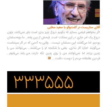
ای سناریست در گفت‌وگو با سعید مطلبی
ر بخواهم فیلمی بسازم که بگویم دروغ چیز بدی است باور نمی‌کنند، چون
وغ یک امر جاری در این مملکت است. قبحش از بین رفته... ما بچه‌مسلمان
دیم. اما می‌گفتند این مسلمان نیست... وقتی به آدمی که در کار سینماست
‌گویند اجازه کار نداری، یعنی با شکنجه او را می‌کشند... می‌توانند من را
ین بزنند اما نمی‌توانند من را روی زمین نگه دارند، من بلند می‌شوم...
دین عاشقانه مردم را دوست داشت
...