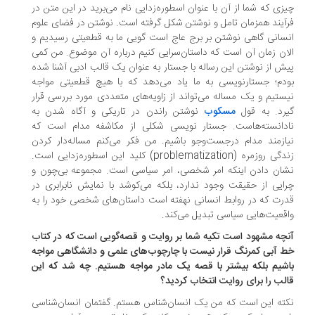
زی که شما از آن با عنوان اسطوره‌زدایی نام می‌برید در این متن در
آیند همزمان تامل و نوشتن شکل گرفته است. نوشتن در فضای علوم
سانی گاهی نوشتن بر برج عاج است گویی ما به قطعیتی رسیدیم و
ان زمان آن است که داستان‌سرایی کنیم درباره آن موضوع. من کمی
ش از نوشتن این رساله با جستار به عنوان یک قالب ادبی آشنا شده
دم؛ جستارنویسی به ما یاد می‌دهد که با هیچ قطعیتی مواجه
ستیم و یک مساله می‌تواند از زاویه‌های متعددی مورد بررسی قرار
رد. به قول
مسکوب
نوشتن راندن در تاریکی و آگاه شدن به
دانسته‌هاست. جستار نویسی شکلی از مکاشفه مدام است که
ازمند مدام درجست‌وجو باشیم. من فکر می‌کنم مساله‌دار کردن
زندگی روزمره (problematization) کلید این اسطوره‌زدایی است.
ان دادن اینکه امر شخصی، امر سیاسی است. مجموعه بی‌چون و
ایی از حقیقت وجود ندارد، بلکه می‌کوشد با نمایش نابرابری در
رت که در روابط انسانی نهفته است داستان‌های شخصی خود را به
قعیت‌هایی سیاسی تبدیل می‌کند.
چه مشهود است تکیه شما بر روایت و قصه‌گویی است که در کتاب
 آبی کمرنگ قرار نیست با چارچوب‌های علمی و دانشگاهی مواجه
شیم بلکه بیشتر با قصه یک مادر مواجه هستیم. چه شد که این
لب را برای روایت انتخاب کردید؟
ته این است که من یک انسان‌شناس هستم. گفتمان انسان‌شناسی