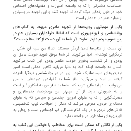
ساسات مشترکی را که به واسطه امتیازات و مضیقه‌های اجتماعی
د در طول زندگی درک کرده‌اند تجربه کنند و این تجربه در بسیاری
 موارد همراه با همدلی است.
ی از مهم‌ترین روایت‌ها از تجربه مادری مربوط به کتاب‌های
انشناسی و فرزندپروری است که اتفاقا طرفداران بسیاری هم در
ن عموم مردم دارد. تفاوت اثر شما به آن دست از کتاب‌ها چیست؟
 دست از کتاب‌ها کاملا فردگرا هستند اتفاقا من علیه آن شکل از
دگرایی نوشته‌ام. آنها می‌گویند اگر شما موفق شوید خودت عامل آن
دی و اگر شکست بخوری خودت مقصر بودی. این کتاب می‌گوید
سان به واسطه اینکه کجا به دنیا می‌آید گاهی ممکن است اسیر
عیض‌های سیستماتیک شود. این امر در روانشناسی فردگرا نادیده
فته می‌شود و می‌گوید مثلا شما به گذراندن دوره‌هایی خاصی
‌توانید مادر ایده‌آلی شوید که اساسا به نظر من نه امکان‌پذیر است
نه ضرورتی دارد. از آن مهم‌تر این رویکردها، پدرسالاری و
رف‌گرایی را نه به عنوان اموری اجتماعی و سیاسی که به عنوان
اله‌ای فردی، معرفی می‌کند که متاثر از احوالات، تیپ شخصیتی،
اش‌های فردی و در یک کلام مسائلی غیر اجتماعی است و ربطی به
برابری‌های ساختاری در جامعه ندارد.
ی از نکاتی که ممکن است برای مخاطب با خواندن این کتاب به