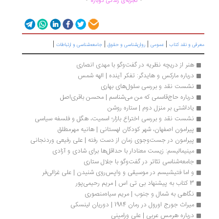
تجربه‌ی زندگی دوباره
|
|
|
|
رفی و نقد کتاب
عمومی
روان‌شناسی و حقوق
جامعه‌شناسی و ارتباطات
هنر از دریچه نظریه در گفت‌وگو با مهدی انصاری
درباره مارکس و هایدگر: تفکر آینده | الهه شمس
نشست نقد و بررسی سلول‌های بهاری
درباره حاج‌قاسمی که من می‌شناسم | محسن باقری‌اصل
یاداشتی بر منزل دوم | ستاره روشن
نشست نقد و بررسی اختراع بازار؛ اسمیت، هگل و فلسفه سیاسی
پیرامون اصفهان، شهر کودکان لهستانی | هانیه مهرمطلق
پیرامون در جست‌وجوی زمان از دست رفته | علی رفیعی وردنجانی
مینیمالیسم: زیست معنادار با حداقل‌ها برای شادی و آزادی
جامعه‌شناسی تئاتر در گفت‌وگو با جلال ستاری
و اما فتیشیسم در موسیقی و واپس‌روی شنیدن | علی غزالی‌فر
3 کتاب به پیشنهاد بی تی اس | مریم رحیمی‌پور
نگاهی به شمال و جنوب | مریم سیاه‌منصوری
میراث جورج اورول در رمان 1984 | دوریان لینسکی
درباره هرمس عربی | علی ورامینی