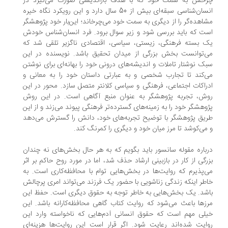
خش به سمت خود که با هدف بازاندیشی صورت می‌گیرد در
انسان‌شناسی سبقه‌ای بیش از 50 سال دارد و این رویکرد نگاه خیره
اهده‌گر را از دیگری به سمت خود می‌چرخاند؛ این‌بار خود پژوهشگر
ت که باید بررسی شود و زیر سوال برود. فرد انسان‌شناس خودش
 بسته فرهنگی، زیستی، سیاسی، اقتصادی ناگزیر تلقی شد که
‌توانست بخش بزرگی از میدان تحقیق باشد. نویسنده در این
ک نوشتار تاملات و اندیشه‌های درونی خود را بهانه‌ای برای نوشتن
‌کند تا تجارب شخصی و به عبارتی داستان خود را به معانی و
راکات اجتماعی، فرهنگی و سیاسی کلانتر متصل سازد. محور در این
ش، تجربه پژوهشگر به عنوان منبع آگاهی است. در این روش
وهشگر خود را به زمینه‌های گسترده‌تر فرهنگی پیوند می‌زند و از این
یق پژوهشگر با توضیح تجربه‌های خود، دانش را گسترش می‌دهد
می‌کوشد تا مرز میان خود و دیگری را کمرنگ ‌کند.
باره مقوله‌ سانسور باید بگویم که به هر حال بخش‌های نه چندان
رگی از کار در بازبینی ارشاد حذف شد، اما در مورد روح حاکم بر اثر
‌پذیرم که روایت‌ها در بخش‌هایی توام با محافظه‌کاری است. به
طر اینکه زندگی زناشویی با حضور یک فرزند می‌تواند امری پرچالش
شد. یک بخش‌هایی به خاطر توجه به حقوق دیگری است. حفظ این
زها باعث می‌شود که روایت کتاب گاهی محافظه‌کارانه باشد. این
لی مهم است که حقوق انسانی آدم‌هایی که ناخواسته وارد این
ایت شده‌اند رعایت شود. اگر قرار است این روایت‌ها هزینه‌ای