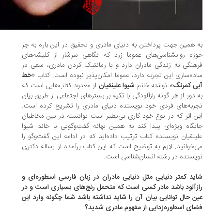
 همین جهت پرداختن به دنیای مادری و تحقیق در این باره به جز
زه روانشناسی‌های عموما زرد که نگاهی سرشار از کلیشه‌های
هنگی به زندگی مادران دارد و با رمانتیک کردن مادری، سعی در
ده‌سازی این تجربه دارد، عموما امکان‌پذیر نبوده است. کتاب «
خط
ی کمرنگ
» نوشته خانم
شیوا علینقیان
از معدود کتاب‌هایی است که
 دور از هر گونه رازآلودگی با تکیه بر بستر‌های اجتماعی از طریق بیان
ربه‌های فردی خود نویسنده دنیای مادری را تشریح کرده است.
ن اثر که در نوع خود کاری بی‌نظیر است توانسته در بین مخاطبان
یگاه ویژه‌ای پیدا کند به همین بهانه گفت‌وگویی با خانم شیوا
ینقیان نویسنده کتاب ترتیب داده‌ایم که در ادامه این گفت‌وگو را
‌خوانید. لازم به توضیح است که این کتاب برآمده از رساله دکتری
یسنده در رشته انسان‌شناسی است.
ید کمتر دنیایی مثل دنیایی مادران در زبان فارسی اسطوره‌ای و
زآلود باشد مادر کسی است که متحمل رنج‌های بسیاری است و در
ن حال توانایی بیان آن را شاید نداشته باشد شما چگونه وارد این
ای اسطوره‌زدایی از مفهوم مادری شدید؟