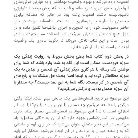
میت داده می‌شد و بهبود وضعیت بهداشتی و به عبارتی مرئی‌سازی
ها برای تحقق شهروندانی سالم و قدرتمند که پیش برنده ایدئولوژی
سیونالیسم باشند اهمیت یافته بود در حالی که دغدغه برابری
سیتی یا مبارزه با پدرسالاری را نداشت. متاسفانه دولت در حال
ضر مسوولیت خود را به تدوین و اجرای ابلاغیه‌ها تقلیل داده و در
ل هیچ حمایتی از مادران نمی‌کند. این استفاده سیاست‌زده از مادر
دن است و این کتاب تلاش می‌کند که بگوید مادری یک واقعیت
تماعی است نه یک ارزش اخلاقی.
 بخش دوم کتاب شما یعنی بخش مربوط به روایت زندگی یک
ژه فرودست، ممکن است این نقد به شما وارد باشد که شما برای
شتن یک رساله یا هر کاری دیگر زندگی آن شخص را تبدیل به یک
ژه مطالعاتی کرده‌اید و اینجا اصلا بحث حل مشکلات و رنج‌های
 شخص در کار نیست. نگاه شما به این نقد چیست؟ چه مقدار با
 سوژه همدل بودید و درکش می‌کردید؟
ن موضوع در تاریخ انسان‌شناسی یک چالش مهم است. اینکه وقتی
گری را مطالعه می‌کنیم چه نسبتی با آن برقرار می‌کنیم؟ آیا این کار
لاقی است یا نه؟ این موضوع در انسان‌شناسی بسیار ریشه دارد.
هومی در انسان‌شناسی وجود دارد که از آن به «تاثیر متقابل» یاد
‌کنیم. در این تاثیر متقابل عنوان می‌شود که در ازای فهم و دانشی
 به واسطه میدان و افرادفعال در آن ایجاد می‌شود، محقق نیز باید
ثیر مثبتی بر میدان بگذارد، به عبارت دیگر در بسترهایی که افراد