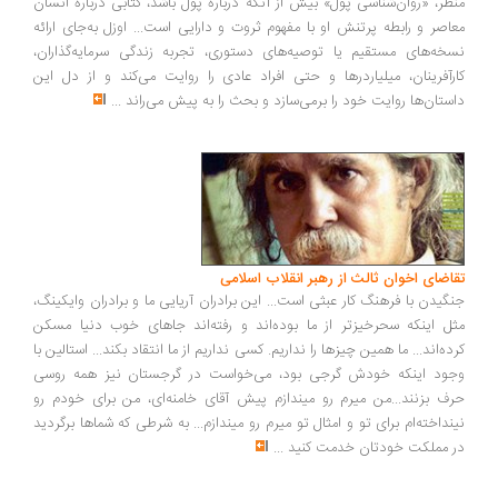
ظر، «روان‌شناسی پول» بیش از آنکه درباره پول باشد، کتابی درباره انسان
اصر و رابطه پرتنش او با مفهوم ثروت و دارایی است... اوزل به‌جای ارائه
خه‌های مستقیم یا توصیه‌های دستوری، تجربه زندگی سرمایه‌گذاران،
رآفرینان، میلیاردرها و حتی افراد عادی را روایت می‌کند و از دل این
ستان‌ها روایت خود را برمی‌سازد و بحث را به پیش می‌راند
...
اضای اخوان ثالث از رهبر انقلاب اسلامی
گیدن با فرهنگ کار عبثی است... این برادران آریایی ما و برادران وایکینگ،
ل اینکه سحرخیزتر از ما بوده‌اند و رفته‌اند جاهای خوب دنیا مسکن
ده‌اند... ما همین چیزها را نداریم. کسی نداریم از ما انتقاد بکند... استالین با
ود اینکه خودش گرجی بود، می‌خواست در گرجستان نیز همه روسی
ف بزنند...من میرم رو میندازم پیش آقای خامنه‌ای، من برای خودم رو
نداخته‌ام برای تو و امثال تو میرم رو میندازم... به شرطی که شماها برگردید
 مملکت خودتان خدمت کنید
...