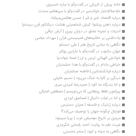
خانه پیش از تاریکی در گفت‌وگو با ساره خسروی
خلاصةالاخبار خواندمیر در گفت‌وگو با میرهاشم محدث
درباره اقتصاد خیر و شر | حسن هاشمی‌میناباد
درباره ذهن پیشوا: کیش شخصیتی هشت دیکتاتور قرن بیستم!
ادبیات و تجربه‌ عشق در دوران پیری | آرش نراقی 
یادداشتی بر حاشیه‌های فمینیستی قرآن | مهرداد عباسی
نگاهی به مبانی تاریخ هنر | علی حسنلو
جهان مکتوب در گفت‌وگو با مارتین پوکنر
خوانش الهیاتی ترس و لرز | ضحا جوادنیا
خیاطی مادام در گفت‌وگو با هدا حشمتیان
درباره فرانکنشتاین | فاطمه صناعتیان
درنگی بر کاپا به جنگ می‌رود | نسیم خلیلی
و اما بندرگاه مه آلود | حمیدرضا امیدی سرور
پیرامون فقط روزهایی که می‌نویسم | مصطفی اعتزالی
و اما در غیاب دانیال | اسماعیل ایزدی
درباره ژنتیک و فلسفه | عمران دسترس
فوتبال چگونه جهان را توصیف می‌کند؟!
مروری بر تاریخ موسیقی غرب | پریا سپینود
غربت علم به روایت احمد راسخی لنگرودی
نگاهی به سیاه و کبود | سحر محسنی