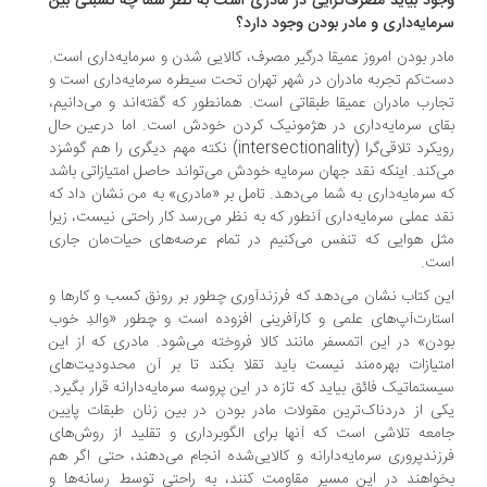
ود بیاید مصرف‌گرایی در مادری است به نظر شما چه نسبتی بین
مایه‌داری و مادر بودن وجود دارد؟
در بودن امروز عمیقا درگیر مصرف، کالایی شدن و سرمایه‌داری است.
ت‌کم تجربه مادران در شهر تهران تحت سیطره سرمایه‌داری است و
ارب مادران عمیقا طبقاتی است. همانطور که گفته‌اند و می‌دانیم،
ای سرمایه‌داری در هژمونیک کردن خودش است. اما درعین حال
رویکرد تلاقی‌گرا (intersectionality) نکته مهم دیگری را هم گوشزد
‌کند. اینکه نقد جهان سرمایه خودش می‌تواند حاصل امتیازاتی باشد
 سرمایه‌داری به شما می‌دهد. تامل بر «مادری» به من نشان داد که
د عملی سرمایه‌داری آنطور که به نظر می‌رسد کار راحتی نیست، زیرا
ل هوایی که تنفس می‌کنیم در تمام عرصه‌های حیات‌مان جاری
ت.
ن کتاب نشان می‌دهد که فرزندآوری چطور بر رونق کسب و کارها و
تارت‌آپ‌های علمی و کارآفرینی افزوده است و چطور «والدِ خوب
دن» در این اتمسفر مانند کالا فروخته می‌شود. مادری که از این
تیازات بهره‌مند نیست باید تقلا بکند تا بر آن محدودیت‌های
ستماتیک فائق بیاید که تازه در این پروسه سرمایه‌دارانه قرار بگیرد.
ی از دردناک‌ترین مقولات مادر بودن در بین زنان طبقات پایین
معه تلاشی است که آنها برای الگوبرداری و تقلید از روش‌های
زندپروری سرمایه‌دارانه و کالایی‌شده انجام می‌دهند، حتی اگر هم
واهند در این مسیر مقاومت کنند، به راحتی توسط رسانه‌ها و