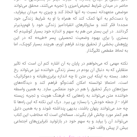
ضر در میدان شرایط تبعیض‌آمیزی را تجربه می‌کنند، محقق می‌تواند
ضعی متعهدانه نسبت به آنها اتخاذ کند و چیزی به میدان بیفزاید،
 دست‌کم به آنها کمک کند که همراه با او به شرایط زندگی خود
ددا فکر کنند و سازوکارهای انقیادآمیز زندگی خود را فهم‌پذیرتر
دانند. در این بستر من هم به سهم و اندازه خود بسیار کوشیدم که
تری را برای بهبود وضعیت تحصیلی پسر «طیبه» که در این
وهش بخشی از تحقیق بودند فراهم آورم، هرچند بسیار کوچک، اما
 لحاظ مقطعی تاثیرگذار.
ته مهمی که می‌خواهم در پایان به آن اشاره کنم آن است که تاثیر
قابلی که به دنبال آن بودم در بستر زندگی خواننده نیز می‌تواند رخ
د. بسته به اینکه این متن تا چه اندازه برابری‌طلبانه و دموکراتیک
ت، احتمالا توانسته امکان گفت‌وگو فراهم ‌کند و دیدگاه‌های
ژه‌های دیگر تحقیق را هم در خود منعکس سازد. به همین واسطه
اننده متن می‌تواند به راه‌هایی که فرهنگ هویت و تجربه زیسته
راد - از جمله خودش- را بسازد پی ببرد. درک این نکته که این راه‌ها تا
 حد می‌توانند پنهان باشند، بدیهی پنداشته شوند و به همین دلیل
 کمتر مورد چالش قرار بگیرند، مساله‌ای است که مخاطب این کتاب
‌تواند آن را بیابد و به سهم خود در بازتولید نابرابری‌های اجتماعی
ش از پیش واقف شود.
.
.
...............
..............