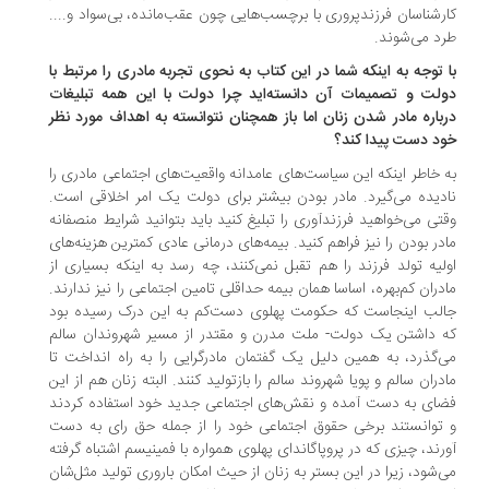
رشناسان فرزندپروری با برچسب‌هایی چون عقب‌مانده، بی‌سواد و....
د می‌شوند.
 توجه به اینکه شما در این کتاب به نحوی تجربه مادری را مرتبط با
لت و تصمیمات آن دانسته‌اید چرا دولت با این همه تبلیغات
باره مادر شدن زنان اما باز همچنان نتوانسته به اهداف مورد نظر
د دست پیدا کند؟
 خاطر اینکه این سیاست‌های عامدانه واقعیت‌های اجتماعی مادری را
دیده می‌گیرد. مادر بودن بیشتر برای دولت یک امر اخلاقی است.
تی می‌خواهید فرزندآوری را تبلیغ کنید باید بتوانید شرایط منصفانه‌
در بودن را نیز فراهم کنید. بیمه‌های درمانی عادی کمترین هزینه‌های
لیه تولد فرزند را هم تقبل نمی‌کنند، چه رسد به اینکه بسیاری از
دران کم‌بهره، اساسا همان بیمه حداقلی تامین اجتماعی را نیز ندارند.
لب اینجاست که حکومت پهلوی دست‌کم به این درک رسیده بود
 داشتن یک دولت- ملت مدرن و مقتدر از مسیر شهروندان سالم
‌گذرد، به همین دلیل یک گفتمان مادرگرایی را به راه انداخت تا
دران سالم و پویا شهروند سالم را بازتولید کنند. البته زنان هم از این
ای به دست آمده و نقش‌های اجتماعی جدید خود استفاده کردند
توانستند برخی حقوق اجتماعی خود را از جمله حق رای به دست
رند، چیزی که در پروپاگاندای پهلوی همواره با فمینیسم اشتباه گرفته
‌شود، زیرا در این بستر به زنان از حیث امکان باروری تولید مثل‌شان