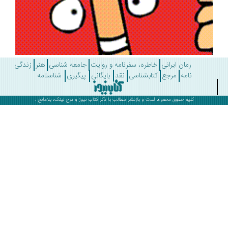
رمان ایرانی
خاطره، سفرنامه و روایت
جامعه شناسی
هنر
زندگی
نامه
مرجع
کتابشناسی
نقد
بایگانی
پیگیری
شناسنامه
کلیه حقوق محفوظ است و بازنشر مطالب با ذکر
کتاب نیوز
و درج لینک، بلامانع .