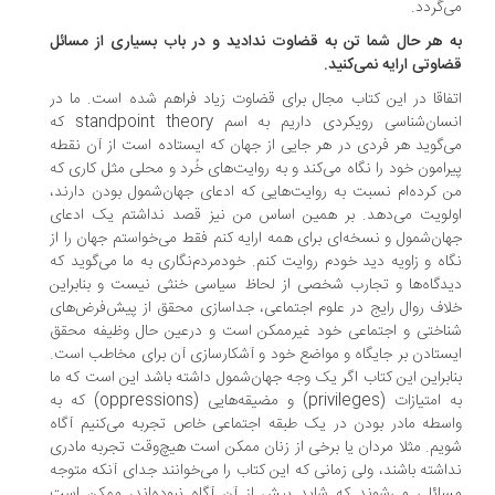
‌گردد.
 هر حال شما تن به قضاوت ندادید و در باب بسیاری از مسائل
اوتی ارایه نمی‌کنید.
فاقا در این کتاب مجال برای قضاوت زیاد فراهم شده است. ما در
انسان‌شناسی رویکردی داریم به اسم standpoint theory که
‌گوید هر فردی در هر جایی از جهان که ایستاده است از آن نقطه
رامون خود را نگاه می‌کند و به روایت‌های خُرد و محلی مثل کاری که
 کرده‌ام نسبت به روایت‌هایی که ادعای جهان‌شمول بودن دارند،
لویت می‌دهد. بر همین اساس من نیز قصد نداشتم یک ادعای
ان‌شمول و نسخه‌ای برای همه ارایه کنم فقط می‌خواستم جهان را از
اه و زاویه دید خودم روایت کنم. خودمردم‌نگاری به ما می‌گوید که
دگاه‌ها و تجارب شخصی از لحاظ سیاسی خنثی نیست و بنابراین
اف روال رایج در علوم اجتماعی، جداسازی محقق از پیش‌فرض‌های
اختی و اجتماعی خود غیرممکن است و درعین حال وظیفه محقق
ستادن بر جایگاه و مواضع خود و آشکارسازی آن برای مخاطب است.
ابراین این کتاب اگر یک وجه جهان‌شمول داشته باشد این است که ما
به امتیازات (privileges) و مضیقه‌هایی (oppressions) که به
سطه مادر بودن در یک طبقه اجتماعی خاص تجربه می‌کنیم آگاه
یم. مثلا مردان یا برخی از زنان ممکن است هیچ‌وقت تجربه مادری
اشته باشند، ولی زمانی که این کتاب را می‌خوانند جدای آنکه متوجه
ائلی می‌شوند که شاید پیش از آن آگاه نبوده‌اند، ممکن است