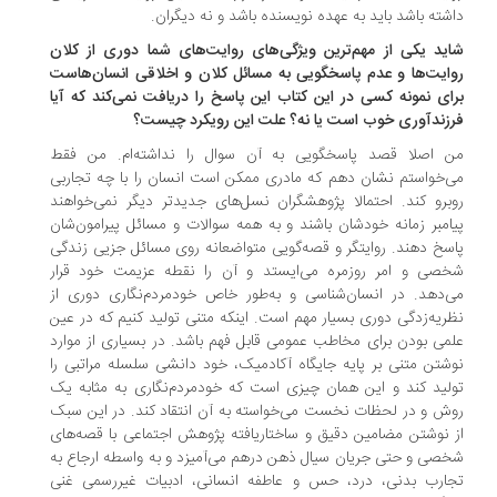
شته باشد باید به عهده نویسنده باشد و نه دیگران.
ید یکی از مهم‌ترین ویژگی‌های روایت‌های شما دوری از کلان
ایت‌ها و عدم پاسخگویی به مسائل کلان و اخلاقی انسان‌هاست
ای نمونه کسی در این کتاب این پاسخ را دریافت نمی‌کند که آیا
زندآوری خوب است یا نه؟ علت این رویکرد چیست؟
 اصلا قصد پاسخگویی به آن سوال را نداشته‌ام. من فقط
‌خواستم نشان دهم که مادری ممکن است انسان را با چه تجاربی
برو کند. احتمالا پژوهشگران نسل‌های جدیدتر دیگر نمی‌خواهند
امبر زمانه خودشان باشند و به همه سوالات و مسائل پیرامون‌شان
سخ دهند. روایتگر و قصه‌گویی متواضعانه روی مسائل جزیی زندگی
صی و امر روزمره می‌ایستد و آن را نقطه عزیمت خود قرار
‌دهد. در انسان‌شناسی و به‌طور خاص خودمردم‌نگاری دوری از
ریه‌زدگی دوری بسیار مهم است. اینکه متنی تولید کنیم که در عین
می بودن برای مخاطب عمومی قابل فهم باشد. در بسیاری از موارد
شتن متنی بر پایه جایگاه آکادمیک، خود دانشی سلسله مراتبی را
لید کند و این همان چیزی است که خودمردم‌نگاری به مثابه یک
ش و در لحظات نخست می‌خواسته به آن انتقاد کند. در این سبک
 نوشتن مضامین دقیق و ساختاریافته پژوهش اجتماعی با قصه‌های
صی و حتی جریان سیال ذهن درهم می‌آمیزد و به واسطه ارجاع به
ارب بدنی، درد، حس و عاطفه انسانی، ادبیات غیررسمی غنی