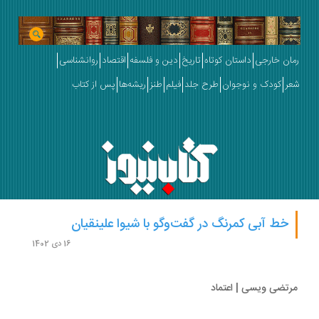
ان خارجی
داستان کوتاه
تاریخ
دین و فلسفه
اقتصاد
روانشناسی
ر
کودک و نوجوان
طرح جلد
فیلم
طنز
ریشه‌ها
پس از کتاب
خط آبی کمرنگ در گفت‌وگو با شیوا علینقیان
16 دی 1402
تضی ویسی | اعتماد