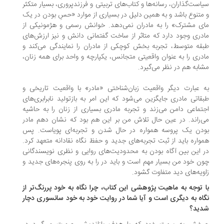
است‌گذاران، رسانه‌ها و کتاب‌های تربیتی و فرزندپروری، بسیار متکثر
متنوع باشد و به همین دلیل در بسیاری از موارد «حسِ بودن در یک
ی مشترک» را به مادران نمی‌دهد. خوانش رسمی و هژمونیکی از
دری وجود دارد که متاثر از ساخت گفتمانی دانش و نیز ارزش‌های
قه متوسط، تجربه‌ بخش کوچکی از مادران را نمایندگی می‌کند و
دری را به عنوان واقعیتی متجانس، یکپارچه و واحد برای همه‌ زنان،
ابه هم در نظر می‌گیرد.
 عبارت دیگر واقعیت زبان‌شناختی «مادر» با واقعیت تاریخی و
قاتی مادری جایگزین می‌‌شود که این امر به بازتولید نابرابری‌های
تماعی دامن می‌زند و تجربه مادری بسیاری از زنان را به حاشیه
‌راند. در عین حال تلاش من بر این هم بود که نشان دهم مادر
دن یک پروسه همواره در حال شدن و تجربه‌‌ای پویاست. پس
واره باید از ثبت تجربه‌های جدید و حفظ نگاه نقادانه متعهد کرد.
 این بین آگاه بودن به محدودیت‌های روایی و نظری نویسندگانی
ن خود من بسیار مهم است و باید در را به روی پنجره‌های جدید و
ویه‌های دید متفاوت گشود.
 توجه به ماهیت پژوهشی این کتاب، چرا نگاه به خود پررنگ‌تر از
اه به دیگری است و آیا شما در روایت خود به خود سانسوری دچار
ید؟