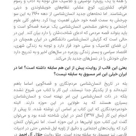
 همه با یک رویکرد توصیفی و کلاسیک مثل توجه به آداب و رسوم
وام، کشاورزی، کوچ عشایر، نظام‌های خویشاوندی و دینی
می‌شناسند. اما نحله‌های جدید انسان‌شناسی از دهه 1960 به این سو
خش به سمت قصه خود خیلی اهمیت پیدا کرد. به‌طور کلی علوم
تماعی و به‌طور مشخص انسان‌شناسی یک عرصه‌ قصه‌گو است و
ید بتواند قصه‌ مردمی که ادعای شناخت‌شان را دارد بیان کند. این در
لی است که گرایش انسان‌شناسی دانشگاهی در ایران همچنان در
 فضای کلاسیک و سنتی خود قرار دارد و توجه به زندگی شهری،
تصاد سیاسی و بستر زندگی روزمره در سال‌های اخیر و به تدریج دارد
ی خودش را در نسل‌های جدید باز می‌کند.
نی این قالب از روایت، پیش از این هم سابقه داشته است؟ اما در
ران خیلی این امر مسبوق به سابقه نیست؟
ه در تاریخ انسان‌شناسی مردم‌نگاری و قصه‌گویی اساسا باهم
یده‌اند و از یکدیگر جدا نیستند، این کار با کتاب من شروع نشده
که در ذات انسان‌شناسی این امر نهفته است و انسان‌شناسان
یاری هستند که ید طولایی در این حوزه دارند. البته
دمردم‌دنگاری که این کتاب بر اساس آن نوشته شده، تا پیش از
انجام این کار (سال 1397) کمتر در ایران شناخته شده بود و می‌توان
ت این کتاب جزو اولین‌ها در این حوزه است. اما نمی‌توان کتمان
د که روایت‌های اجتماعی و دقیق از زاویه اول شخص حتی در ادبیات
رسی نیز مسبوق به سابقه بوده است. مثلا روایت
جلال آل احمد
در