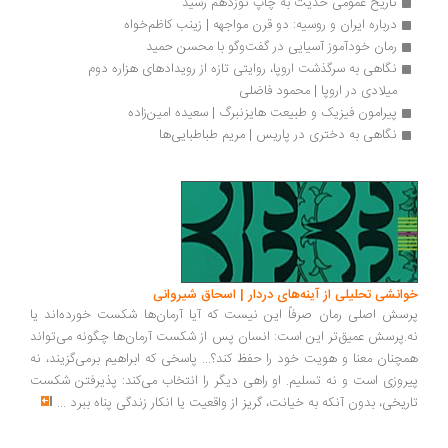
تاریخ عمومی حدیث به چاپ نوزدهم رسید
درباره ایران و روسیه: دو قرن مواجهه | زینب کاظم‌خواه 
رمان خودآموز آسیایی در گفت‌وگو با محسن حمید
نگاهی به سرگذشت اروپا، روایتی تازه از رویدادهای هزاره دوم 
میلادی در اروپا | محمود فاضلی
پیرامون فیزیک و طبیعت هایزنبرگ | سعیده امین‌زاده
نگاهی به دختری در پاریس | مریم طباطبایی‌ها
انشی تحلیلی از آینه‌های دردار | اسحاق شیروانی
سش اصلی رمان صرفاً این نیست که آیا آرمان‌ها شکست خورده‌اند یا
.پرسش عمیق‌تر این است: انسان پس از شکست آرمان‌ها چگونه می‌تواند
چنان معنا و هویت خود را حفظ کند؟... پاسخی که ابراهیم برمی‌گزیند، نه
روزی است و نه تسلیم. او راهی دیگر را انتخاب می‌کند: پذیرفتن شکست
ریخی، بدون آنکه به خیانت، گریز از واقعیت یا انکار زندگی پناه ببرد
...