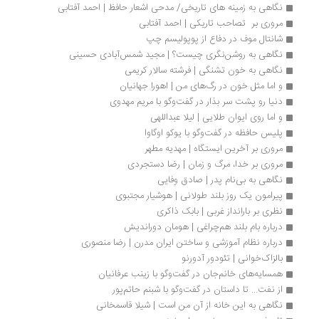
نگاهی به زمینه های تاریخی/ مدحی اشعار حافظ | احمد آفتابی
مروری بر  تصاحب تاریکی | احمد آفتابی
شانتال موف در دفاع از پوپولیسم چپ
نگاهی به روشن‌نگری چیست؟ | مجید شمس‌آبادی حسینی
نگاهی به خون تشنگی | فرشته سالار کریمی
و اما مثل خون در رگ‌های من | اهورا جهانیان
دنیا رو پشت سر بذار در گفت‌وگو با مریم مهدوی
و اما روی ایوان طلایی | لیلا عبداللهی
پلیس حافظه در گفت‌وگو با یوکو اوگاوا
مروری بر آخرین ایستگاه | مهدیه مطهر
مروری بر خدا، مرگ و زمان | رضا دستجردی
نگاهی به بی‌نام پدر | صادق وفایی
پیرامون یک روز بلند طولانی | هوشیار مجتبوی
نظری بر بارانداز غربی | بابک ذاکری
درباره بام بلند هم‌چراغی | هومان دوراندیش
درباره نظام آموزشی و ساختن ایران مدرن | رضا منصوری
بالزاک‌خوانی | تئودور آدورنو
همسایه‌های خانم‌جان در گفت‌وگو با زینب عرفانیان
از نفت... تا داستان در گفت‌وگو با شبنم حاتم‌پور
نگاهی به این خانه از آن من است | شیلا قاسمخانی