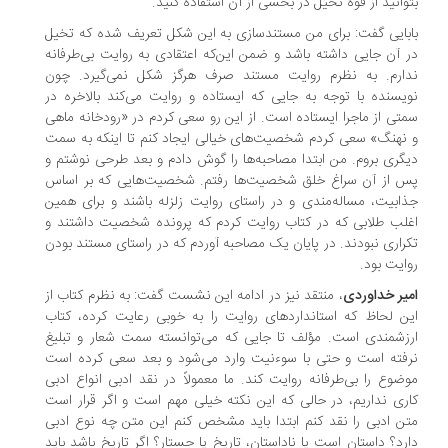
وانید از قوه تخیل در بخشی از آن استفاده کنید.
بایی گفت: برای من مستندسازی به این شکل تعریف شده که تخیل
 آن جایی داشته باشد و ضمن این‌که اعتقادی به روایت بی‌طرفانه
ارم. به نظرم روایت مستند صرف هرگز شکل نمی‌گیرد. چون
یسنده با توجه به جایی که ایستاده و روایت می‌کند بالاخره در
تی از ماجرا ایستاده است. از این رو سعی کردم در «رودخانه ماهی
نهنگ» سعی کردم شخصیت‌های خیالی ایجاد کنم تا اینکه به سمت
گری بروم. من ابتدا مصاحبه‌ها را گوش دادم و بعد طرحی نوشتم و
 از آن سراغ خلق شخصیت‌ها رفتم. شخصیت‌هایی که بر اساس
ابیت، مساله‌مندی و در راستای روایت زلزله باشند و برای همین
لب طلابی که در کتاب روایت کردم که پرونده شخصیت داشتند و
راری نبودند. در پایان یک مصاحبه آوردم که در راستای مستند بودن
ایت بود.
یر خداوردی
، منتقد نیز در ادامه این نشست گفت: به نظرم کتاب از
ن لحاظ که استانداردهای روایت را به خوبی رعایت کرده، کتاب
زشمندی است. مؤلف تا جایی که می‌توانسته سمت شعار و تبلیغ
فته است و حتی با سوءنیت وارد می‌شود و بعد سعی کرده است
ضوع را بی‌طرفانه روایت کند. ما معمولاً در نقد ادبی انواع ادبی
ری نداریم، در حالی که این نکته خیلی مهم است و اگر قرار است
ن ادبی را نقد کنم ابتدا باید مشخص کنم این متن چه نوع ادبی
رد؟ داستان است یا ناداستان، تاریخ یا جستار؟ اگر تاریخ باشد باید