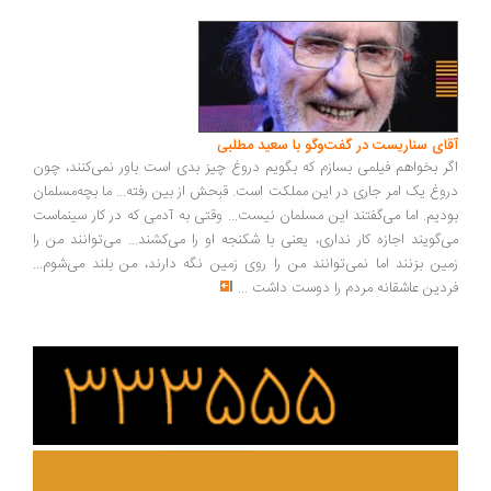
ای سناریست در گفت‌وگو با سعید مطلبی
ر بخواهم فیلمی بسازم که بگویم دروغ چیز بدی است باور نمی‌کنند، چون
وغ یک امر جاری در این مملکت است. قبحش از بین رفته... ما بچه‌مسلمان
دیم. اما می‌گفتند این مسلمان نیست... وقتی به آدمی که در کار سینماست
‌گویند اجازه کار نداری، یعنی با شکنجه او را می‌کشند... می‌توانند من را
ین بزنند اما نمی‌توانند من را روی زمین نگه دارند، من بلند می‌شوم...
دین عاشقانه مردم را دوست داشت
...