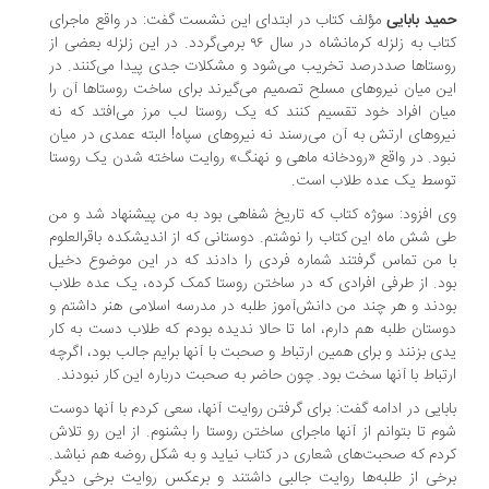
ید بابایی
مؤلف کتاب در ابتدای این نشست گفت: در واقع ماجرای
کتاب به زلزله کرمانشاه در سال ۹۶ برمی‌گردد. در این زلزله بعضی از
ستاها صددرصد تخریب می‌شود و مشکلات جدی پیدا می‌کنند. در
ن میان نیروهای مسلح تصمیم می‌گیرند برای ساخت روستاها آن را
ان افراد خود تقسیم کنند که یک روستا لب مرز می‌افتد که نه
روهای ارتش به آن می‌رسند نه نیروهای سپاه! البته عمدی در میان
ود. در واقع «رودخانه ماهی و نهنگ» روایت ساخته شدن یک روستا
سط یک عده طلاب است.
 افزود: سوژه کتاب که تاریخ شفاهی بود به من پیشنهاد شد و من
 شش ماه این کتاب را نوشتم. دوستانی که از اندیشکده باقرالعلوم
 من تماس گرفتند شماره فردی را دادند که در این موضوع دخیل
د. از طرفی افرادی که در ساختن روستا کمک کرده، یک عده طلاب
دند و هر چند من دانش‌آموز طلبه در مدرسه اسلامی هنر داشتم و
ستان طلبه هم دارم، اما تا حالا ندیده بودم که طلاب دست به کار
ی بزنند و برای همین ارتباط و صحبت با آنها برایم جالب بود، اگرچه
تباط با آنها سخت بود. چون حاضر به صحبت درباره این کار نبودند.
بایی در ادامه گفت: برای گرفتن روایت آنها، سعی کردم با آنها دوست
م تا بتوانم از آنها ماجرای ساختن روستا را بشنوم. از این رو تلاش
دم که صحبت‌های شعاری در کتاب نیاید و به شکل روضه هم نباشد.
خی از طلبه‌ها روایت جالبی داشتند و برعکس روایت برخی دیگر