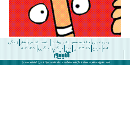
رمان ایرانی
خاطره، سفرنامه و روایت
جامعه شناسی
هنر
زندگی
نامه
مرجع
کتابشناسی
نقد
بایگانی
پیگیری
شناسنامه
کلیه حقوق محفوظ است و بازنشر مطالب با ذکر
کتاب نیوز
و درج لینک، بلامانع .