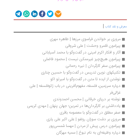
|
رفی و نقد کتاب
مروری بر خواندن فراسوی مرزها | طاهره مهری
پیرامون قلمرو وحشت | علی شروقی
آثار و افکار اکرم امینی در گفت‌وگو با محمد آسیابانی
پیرامون هیچ‌چیز غیرممکن نیست | محمود فاضلی
پیرامون سفر کارگردان | نیره رحمانی
تکنیکهای نوین تدریس در گفت‌وگو با حسین چناری
نوشتن از ایده تا متن در گفت‌وگو با امبرتو اکو
درباره سرزمین، فلسفه، مفهوم‌آفرینی در باب ژئوفلسفه | علی 
غزالی‌فر
نوشته بر دریای خرقانی | محسن احمدوندی
یادداشتی بر کارگردان‌ها در تمرین؛ جهان پنهان | مهدی کریمی
صفر مطلق در گفت‌وگو با معصومه باقری
مروری بر دشت سوزان رولفو | علی اکبر علی یاری
پیرامون درس پیش از مردن | مهسا شمسی‌‌‌‌‌‌پور
درباره وظیفه‌ای به نام نبوغ | سمیه مهرگان