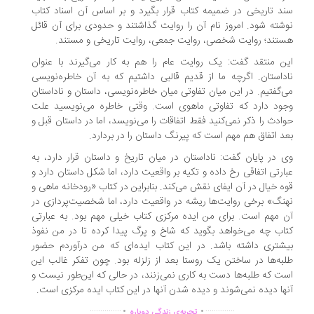
د تاریخی در ضمیمه کتاب قرار بگیرد و بر اساس آن اسناد کتاب
شته شود. امروز نام آن را روایت گذاشتند و حدودی برای آن قائل
تند؛ روایت شخصی، روایت جمعی، روایت تاریخی و مستند.
ن منتقد گفت: یک روایت عام را هم به کار می‌گیرند با عنوان
داستان. اگرچه ما از قدیم قالبی داشتیم که به آن خاطره‌نویسی
‌گفتیم. در این میان تفاوتی میان خاطره‌نویسی، داستان و ناداستان
ود دارد که تفاوتی ماهوی است. وقتی خاطره می‌نویسید علت
ادث را ذکر نمی‌کنید فقط اتفاقات را می‌نویسد، اما در داستان قبل و
د اتفاق هم مهم است که پیرنگ داستان را در بردارد.
 در پایان گفت: ناداستان در میان تاریخ و داستان قرار دارد، به
ارتی اتفاقی رخ داده و تکیه بر واقعیت دارد، اما شکل داستان دارد و
ه خیال در آن ایفای نقش می‌کند. بنابراین در کتاب «رودخانه ماهی و
نگ» برخی روایت‌ها ریشه در واقعیت دارد، اما شخصیت‌پردازی در
 مهم است. برای من ایده مرکزی کتاب خیلی مهم بود. به عبارتی
اب چه می‌خواهد بگوید که شاخ و پرگ پیدا کرده تا در من نفوذ
شتری داشته باشد. در این کتاب ایده‌ای که من درآوردم حضور
به‌ها در ساختن یک روستا بعد از زلزله بود. چون تفکر غالب این
ت که طلبه‌ها دست به کاری نمی‌زنند، در حالی که این‌طور نیست و
ها دیده نمی‌شوند و دیده شدن آنها در این کتاب ایده مرکزی است.
.
.
...............
..............
تجربه‌ی زندگی دوباره