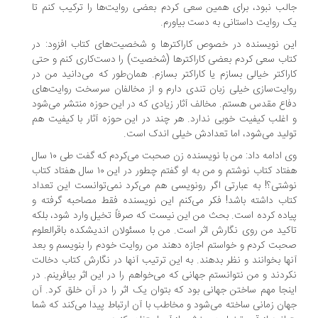
لب نبود، برای همین سعی کردم بعضی روایت‌ها را ترکیب کنم تا
 روایت داستانی به دست بیاورم.
ن نویسنده در خصوص کاراکترها و شخصیت‌های کتاب افزود: در
اب سعی کردم بعضی کاراکترها (شخصیت) را دست‌کاری کنم و حتی
راکتر خیالی بسازم یا کاراکتر بسازم. همان‌طور که می‌دانید من در
ایت‌سازی خیلی زبان تندی دارم و از مخالفان سرسخت روایت‌های
اع مقدس هستم. مخالف آثار زیادی که در این حوزه منتشر می‌شود
اغلب کیفیت خوبی ندارد. هر چند در این حوزه آثار با کیفیت هم
لید می‌شود، اما تعدادش خیلی اندک است.
وی ادامه داد: من با نویسنده زن صحبت می‌کردم که گفت طی ۱۰ سال
هفتاد کتاب نوشتم و من به او گفتم چطور در این ۱۰ سال هفتاد کتاب
شتی؟! به عبارتی اگر رونویسی هم می‌کرد نمی‌توانست این تعداد
اب داشته باشد! فکر می‌کنم این نویسنده فقط مصاحبه گرفته و
اده کرده است. بحث من این نیست که صرفاً تخیل وارد شود، بلکه
کید من روی نگارش اثر است. من با مسئولان اندیشکده باقرالعلوم
بت کردم و خواستم اجازه دهند من روایت خودم را بنویسم و بعد
ها بخوانند و نظر بدهند. به این ترتیب آنها در نگارش کتاب دخالت
ردند و من نتوانستم جهانی که می‌خواهم را در این اثر بیافرینم. در
نجا مهم ساختن جهانی بود که بتوان یک اثر را در آن خلق کرد. آن
ان زمانی ساخته می‌شود و مخاطب با آن ارتباط پیدا می‌کند که شما