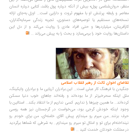
ظر، «روان‌شناسی پول» بیش از آنکه درباره پول باشد، کتابی درباره انسان
اصر و رابطه پرتنش او با مفهوم ثروت و دارایی است... اوزل به‌جای ارائه
خه‌های مستقیم یا توصیه‌های دستوری، تجربه زندگی سرمایه‌گذاران،
رآفرینان، میلیاردرها و حتی افراد عادی را روایت می‌کند و از دل این
ستان‌ها روایت خود را برمی‌سازد و بحث را به پیش می‌راند
...
اضای اخوان ثالث از رهبر انقلاب اسلامی
گیدن با فرهنگ کار عبثی است... این برادران آریایی ما و برادران وایکینگ،
ل اینکه سحرخیزتر از ما بوده‌اند و رفته‌اند جاهای خوب دنیا مسکن
ده‌اند... ما همین چیزها را نداریم. کسی نداریم از ما انتقاد بکند... استالین با
ود اینکه خودش گرجی بود، می‌خواست در گرجستان نیز همه روسی
ف بزنند...من میرم رو میندازم پیش آقای خامنه‌ای، من برای خودم رو
نداخته‌ام برای تو و امثال تو میرم رو میندازم... به شرطی که شماها برگردید
 مملکت خودتان خدمت کنید
...