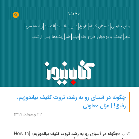
ان خارجی
داستان کوتاه
تاریخ
دین و فلسفه
اقتصاد
روانشناسی
ر
کودک و نوجوان
طرح جلد
فیلم
طنز
ریشه‌ها
پس از کتاب
چگونه در آسیای رو به رشد، ثروت کثیف بیاندوزیم،
رفیق! | غزال معاونی
23 اردیبهشت 1399
اب «
چگونه در آسیای رو به رشد ثروت کثیف بیاندوزیم
» [How to