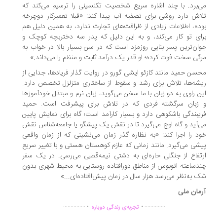
‌برد. با چند اشاره سریع شخصیت تکنسینی را ترسیم می‌کند که
اش دارد روشی برای تصفیه آب پیدا کند: «قبلا تعمیرکار دوچرخه
ده، اطلاعات زیادی از ظرافت‌های تجارت ندارد، به همین دلیل هم
ای تو کار می‌کند، و به این دلیل که پدر سه دختربچه کوچک و
ان‌ترین پسر بنایی روزمزد است که در سن بسیار بالا در خواب به
گی سخت فوت کرده؛ او قدر یک درآمد ثابت و منظم را می‌داند.»
سن حمید مانند کازئو ایشی گورو در روایت گذار فریادها، جدایی از
شه‌ها، تلاش برای رشد و سقوط از ساختاری متزلزل تخصص دارد.
ن راوی به دو زبان با ما سخن می‌گوید، زبان نرم و مبتذل خودآموزها
زبان سرگشته فردی که در تلاش برای پیشرفت است. حمید
یبندگی باشکوهی دارد و بسیار کارآمد است؛ گاه برای نمایش پایین
‌آید و گاه اوج می‌گیرد تا در نقش یک پیشگو یا جامعه‌شناس نقش
د را اجرا کند: «به نظاره‌ گذر زمان می‌نشینی که از زمان واقعی
شی می‌گیرد. مانند زمانی که عازم کوهستان هستی و با تغییر سریع
تفاع از جنگلی حاره‌ای به دشتی نیمه‌قطبی می‌رسی. در یک سفر
دساعته اتوبوس از مناطق دورافتاده روستایی به محیط شهری بدون
 به‌نظر می‌رسد ‌هزار سال در زمان پیش‌افتاده‌ای...»
مان ملی
.
.
...............
..............
تجربه‌ی زندگی دوباره