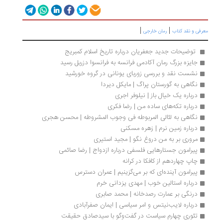
|
|
رفی و نقد کتاب
رمان خارجی
 توضیحات جدید جعفریان درباره تاریخ اسلام کمبریج
جایزه بزرگ رمان آکادمی فرانسه به فرانسوا دزربل رسید
نشست نقد و بررسی زوربای یونانی در گروه خورشید
نگاهی به گورستان پراگ | مایکل دیردا
درباره یک خیال باز | نیلوفر اجری
درباره تکه‌های ساده‌ من | رضا فکری
نگاهی به لئالی المربوطه فی وجوب المشروطه | محسن هجری
درباره زمین نرم | زهره مسکنی
مروری بر به من دروغ نگو | مجید استیری 
پیرامون جستارهایی فلسفی درباره ازدواج | رضا صائمی
چاپ چهاردهم از کافکا در کرانه
پیرامون آینده‌ای که بر می‌گزینیم | عمران دسترس
درباره استالین خوب | مهدی یزدانی خرم 
درنگی بر عمارت رصدخانه | محمد صابری
درباره لایب‌نیتس و امر سیاسی | ایمان صفرآبادی 
تئوری چهارم سیاست در گفت‌وگو با سیدصادق حقیقت