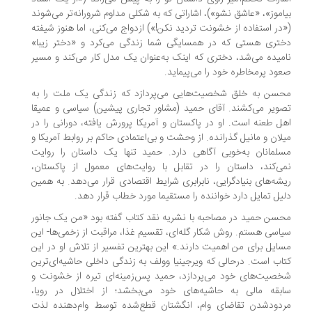
اموز»، «عاشق نشو»)، اشاراتی که به شکلی مداوم شرورانه‌تر می‌شوند
در استفاده از خشونت تردید نکن!») ازدواج می‌کنی، اما هنوز شیفته
تری هستی که در همسایگی شما زندگی می‌کرد و «دختر زیبا»
میده می‌شد، دختری که اینک به‌عنوان یک مدل کار می‌کند و مسیر
ود پرمخاطره خود را می‌پیماید.
سن به خلق شخصیت‌هایی می‌پردازد که زندگی یک ملت را به
ویر می‌کشند. آقای حمید (مشاور تجاری پیشین) سیاسی و عمیقا
ل طعنه است. او در پاکستان و آمریکا پرورش یافته، دورانی را در
لان و مانیل گذرانده. از وحشت و بی‌اعتمادی حاکم بر روابط آمریکا و
لمانان به‌خوبی آگاهی دارد. حمید تنها یک داستان را روایت
ی‌کند، داستان را در تقابل با روایت‌های معمول از پاکستان،
شه‌های بنیادگرایی، نابرابری شرایط اقتصادی قرار می‌دهد. به همین
یل تمایل دارد خواننده را مستقیما مورد خطاب قرار دهد.
سن حمید در مصاحبه با نشریه نقد کتاب گفته بود «من یک جانور
اسی هستم. روش شکار گله‌ای، تقسیم غذا، مراقبت از زخمی‌ها- این
ایل برای من اهمیت دارند.» این بهترین تفسیر از تلاش او در این
اب است. درحالی که ویرجینیا وولف به زندگی داخلی حاشیه‌ای‌ترین
صیت‌های خود می‌پردازد، حمید پس‌زمینه‌ای تیره از خشونت و
بقه مالی به حاشیه‌های خود می‌بخشد؛ از اختلال در رویا،
دودشدن تقاضای وام، انگشتان قطع‌شده توسط وام‌دهنده لذت