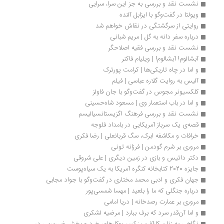
نشست نقد و بررسی به جز این سرا، سرایی
ویولتا در گفت‌وگو با ایزابل آلنده
روایتی از سرگشتگی در نقاش خواهم شد
درباره سفر دانه به گل | مریم شبانی
نشست نقد و بررسی فقیه اصلاحگر
آبشالوم! آبشالوم! | ویلیام فاکنر
و اما در چاه تاریکی‌ها | کرامت پورترک
آلیس به روایت گلاره عباسی | فیلم
کلکسیونر مجوس در گفت‌وگو با جان فاولز
و اما در باب استعمار وی | مسعود شاه‏‌حسینی
نشست نقد و بررسی فرهنگ اگزیستانسیالیسم
قصه‌ی یک سرباز آمریکایی در بامداد فلوجه
خرافات و مکاشفه ابرک، سگ قربانعلی | رضا فکری
مروری بر شرم گودمن | فرزانه تونی
دکتر داتیس و بازی در زمین دیگری | علی شروقی
جایزه 2020 کتابخانه کنگره آمریکا به یک سیاه‌پوست
جهان فکری و ادبی محمد مختاری در گفت‌وگو با جواد مجابی
درباره جنگلی که ما را بلعید | مهسا شمسی‌پور
مروری بر عمارت رصدخانه | دریا امامی
و اما آن‌قدر سرد که برف ببارد | مرضیه لشکری