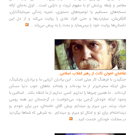
اصر و رابطه پرتنش او با مفهوم ثروت و دارایی است... اوزل به‌جای ارائه
خه‌های مستقیم یا توصیه‌های دستوری، تجربه زندگی سرمایه‌گذاران،
رآفرینان، میلیاردرها و حتی افراد عادی را روایت می‌کند و از دل این
ستان‌ها روایت خود را برمی‌سازد و بحث را به پیش می‌راند
...
اضای اخوان ثالث از رهبر انقلاب اسلامی
گیدن با فرهنگ کار عبثی است... این برادران آریایی ما و برادران وایکینگ،
ل اینکه سحرخیزتر از ما بوده‌اند و رفته‌اند جاهای خوب دنیا مسکن
ده‌اند... ما همین چیزها را نداریم. کسی نداریم از ما انتقاد بکند... استالین با
ود اینکه خودش گرجی بود، می‌خواست در گرجستان نیز همه روسی
ف بزنند...من میرم رو میندازم پیش آقای خامنه‌ای، من برای خودم رو
نداخته‌ام برای تو و امثال تو میرم رو میندازم... به شرطی که شماها برگردید
 مملکت خودتان خدمت کنید
...