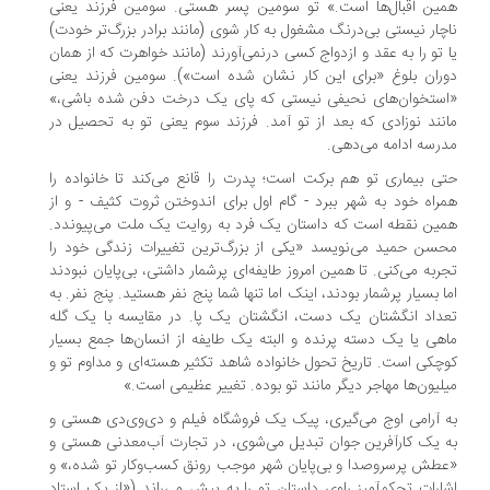
ین اقبال‌ها است.» تو سومین پسر هستی. سومین فرزند یعنی
چار نیستی بی‌درنگ مشغول به کار شوی (مانند برادر بزرگ‌تر خودت)
 تو را به عقد و ازدواج کسی درنمی‌آورند (مانند خواهرت که از همان
ران بلوغ «برای این کار نشان شده است»). سومین فرزند یعنی
ستخوان‌های نحیفی نیستی که پای یک درخت دفن شده باشی،»
نند نوزادی که بعد از تو آمد. فرزند سوم یعنی تو به تحصیل در
رسه ادامه می‌دهی.
ی بیماری تو هم برکت است؛ پدرت را قانع می‌کند تا خانواده را
راه خود به شهر ببرد - گام اول برای اندوختن ثروت کثیف - و از
ین نقطه است که داستان یک فرد به روایت یک ملت می‌پیوندد.
سن حمید می‌نویسد «یکی از بزرگ‌ترین تغییرات زندگی خود را
ربه می‌کنی. تا همین امروز طایفه‌ای پرشمار داشتی، بی‌پایان نبودند
ا بسیار پرشمار بودند، اینک اما تنها شما پنج نفر هستید. پنج نفر. به
داد انگشتان یک دست، انگشتان یک پا. در مقایسه با یک گله
هی یا یک دسته پرنده و البته یک طایفه از انسان‌ها جمع بسیار
چکی است. تاریخ تحول خانواده شاهد تکثیر هسته‌ای و مداوم تو و
لیون‌ها مهاجر دیگر مانند تو بوده. تغییر عظیمی است.»
 آرامی اوج می‌گیری، پیک یک فروشگاه فیلم و دی‌وی‌دی هستی و
 یک کارآفرین جوان تبدیل می‌شوی، در تجارت آب‌معدنی هستی و
طش پرسروصدا و بی‌پایان شهر موجب رونق کسب‌وکار تو شده،» و
ارات تحکم‌آمیز راوی داستان تو را به پیش می‌راند («از یک استاد