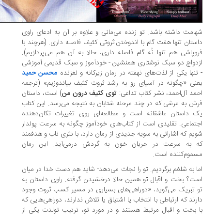
امت داشته باشد. تو زنده می‌مانی و علاوه بر آن به ادعای راوی
ستان تنها هفت گام با اندوختن ثروتی کثیف فاصله داری. (هرچند با
وپاشی هم تنها نُه گام فاصله داری، حالا به آن هم می‌پردازیم).
دواج دو سبک نوشتاری همنشین - خودآموز و سبک قدیمی آموزشی
تنها یکی از لذت‌های نهفته در رمان زیرکانه و لغزنده
محسن حمید
نی «چگونه در آسیای رو به رشد ثروت کثیف بیاندوزیم» (ترجمه
مد آل‌احمد، نشر کتاب تداعی:
توی کثیف درون من
) است، داستان
ش به عرشی که در چند مرحله شتابان به نتیجه می‌رسد. این کتاب
 داستان عاشقانه است و مطالعه‌ای روی تغییرات تکان‌دهنده
تماعی. تقلیدی است از کتاب‌های خودآموز چگونه به سرعت پولدار
یم که اشاراتی به سویه جدیدی از رمان دارد، با نثری ناب و هدفمند
 به سرعت در جریان خون به گردش درمی‌آید. این رمان
موم‌کننده است.
ا به شلغم برگردیم. تو را نجات می‌دهد- شاید هم دست خدا در میان
ت؟ بخت و اقبال تو همین حالا درخشیدن گرفته. راوی داستان به
 تبریک می‌گوید، «دوراهی‌های بسیاری در مسیر کسب ثروت وجود
رند که ارتباطی با انتخاب یا اشتیاق یا تلاش ندارند، دوراهی‌هایی که
 بخت و اقبال مرتبط هستند و در مورد تو، ترتیب تولدت یکی از