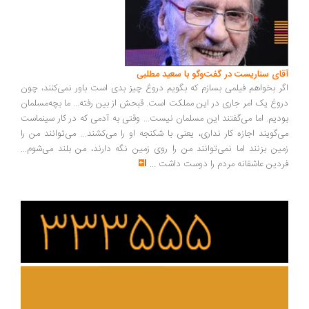
ای سناریست در گفت‌وگو با سعید مطلبی
ر بخواهم فیلمی بسازم که بگویم دروغ چیز بدی است باور نمی‌کنند، چون
وغ یک امر جاری در این مملکت است. قبحش از بین رفته... ما بچه‌مسلمان
دیم. اما می‌گفتند این مسلمان نیست... وقتی به آدمی که در کار سینماست
‌گویند اجازه کار نداری، یعنی با شکنجه او را می‌کشند... می‌توانند من را
ین بزنند اما نمی‌توانند من را روی زمین نگه دارند، من بلند می‌شوم...
دین عاشقانه مردم را دوست داشت
...