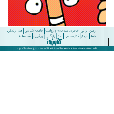
رمان ایرانی
خاطره، سفرنامه و روایت
جامعه شناسی
هنر
زندگی
نامه
مرجع
کتابشناسی
نقد
بایگانی
پیگیری
شناسنامه
کلیه حقوق محفوظ است و بازنشر مطالب با ذکر
کتاب نیوز
و درج لینک، بلامانع .