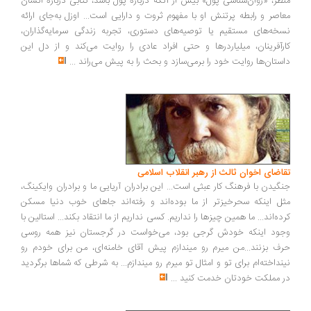
ظر، «روان‌شناسی پول» بیش از آنکه درباره پول باشد، کتابی درباره انسان
اصر و رابطه پرتنش او با مفهوم ثروت و دارایی است... اوزل به‌جای ارائه
خه‌های مستقیم یا توصیه‌های دستوری، تجربه زندگی سرمایه‌گذاران،
رآفرینان، میلیاردرها و حتی افراد عادی را روایت می‌کند و از دل این
ستان‌ها روایت خود را برمی‌سازد و بحث را به پیش می‌راند
...
اضای اخوان ثالث از رهبر انقلاب اسلامی
گیدن با فرهنگ کار عبثی است... این برادران آریایی ما و برادران وایکینگ،
ل اینکه سحرخیزتر از ما بوده‌اند و رفته‌اند جاهای خوب دنیا مسکن
ده‌اند... ما همین چیزها را نداریم. کسی نداریم از ما انتقاد بکند... استالین با
ود اینکه خودش گرجی بود، می‌خواست در گرجستان نیز همه روسی
ف بزنند...من میرم رو میندازم پیش آقای خامنه‌ای، من برای خودم رو
نداخته‌ام برای تو و امثال تو میرم رو میندازم... به شرطی که شماها برگردید
 مملکت خودتان خدمت کنید
...