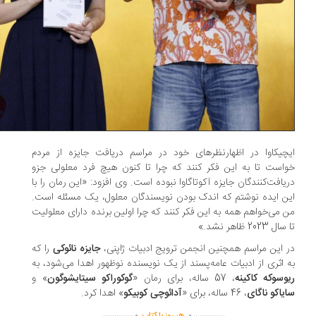
چیکاوا در اظهارنظرهای خود در مراسم دریافت جایزه از مردم
است تا به این فکر کنند که چرا تا کنون هیچ فرد معلولی جزو
یافت‌کنندگان جایزه آکوتاگاوا نبوده است. وی افزود: «این رمان را با
ن ایده نوشتم که اندک بودن نویسندگان معلول، یک مسئله است.
 می‌خواهم همه به این فکر کنند که چرا اولین برنده دارای معلولیت
 2023 ظاهر نشد.»
 این مراسم همچنین انجمن ترویج ادبیات ژاپنی،
جایزه نائوکی
را که
 اثری از ادبیات عامه‌پسند از یک نویسنده نوظهور اهدا می‌شود، به
وسوکه کاکینه
، 57 ساله، برای رمان «
گوکوراکو سیتایشوگون
» و
یاکو ناگای
، 46 ساله، برای «
آدائوچی کوبیکو
» اهدا کرد.
.
.
...............
...............