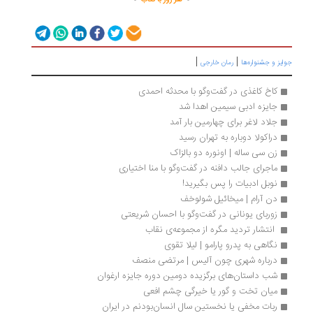
هر روز با کتاب
|
|
یز و جشنواره‌ها
رمان خارجی
کاخ کاغذی در گفت‌وگو با محدثه احمدی
جایزه ادبی سیمین اهدا شد
جلاد لاغر برای چهارمین بار آمد
دراکولا دوباره به تهران رسید
زن سی ساله | اونوره دو بالزاک
ماجرای جالب دافنه در گفت‌وگو با منا اختیاری
نوبل ادبیات را پس بگیرید!
دن آرام | میخائیل شولوخف
زوربای یونانی در گفت‌وگو با احسان شریعتی
 انتشار تردید مگره از مجموعه‌ی نقاب
نگاهی به پدرو پارامو | لیلا تقوی
درباره شهری چون آلیس | مرتضی منصف
شب داستان‌های برگزیده دومین دوره جایزه ارغوان
میان تخت و گور یا خیرگی چشم افعی
ربات مخفی یا نخستین سال انسان‌بودنم در ایران