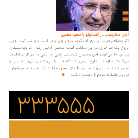
ای سناریست در گفت‌وگو با سعید مطلبی
ر بخواهم فیلمی بسازم که بگویم دروغ چیز بدی است باور نمی‌کنند، چون
وغ یک امر جاری در این مملکت است. قبحش از بین رفته... ما بچه‌مسلمان
دیم. اما می‌گفتند این مسلمان نیست... وقتی به آدمی که در کار سینماست
‌گویند اجازه کار نداری، یعنی با شکنجه او را می‌کشند... می‌توانند من را
ین بزنند اما نمی‌توانند من را روی زمین نگه دارند، من بلند می‌شوم...
دین عاشقانه مردم را دوست داشت
...