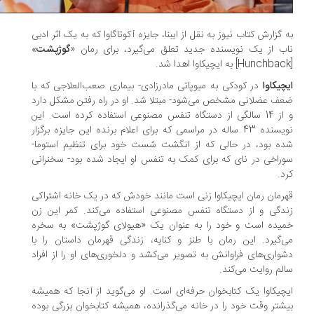
 گزارش کتاب نیوز به نقل از ایبنا، جایزه آکوتاگاوا که به یک اثر ادبی
ب از یک نویسنده جدید تعلق می‌گیرد، برای رمان «
گوژپشت
»
چیکاوا
در کودکی به میوپاتی مادرزادی- بیماری صعب‌العلاجی که با
ف عضلانی مشخص می‌شود- مبتلا شد. او در راه رفتن مشکل دارد
و از 14 سالگی از دستگاه تنفس مصنوعی استفاده کرده است. این
نویسنده 43 ساله در مراسمی که برای اعلام برنده این جایزه برگزار
ه بود، در حالی که از انگشت شست خود برای تنظیم استوما-
راخی در نای که برای کمک به تنفس او ایجاد شده بود- سخنرانی
د.
رمان رمان ایچیکاوا زنی است مانند خودش که در یک خانه اشتراکی
دگی و از دستگاه تنفس مصنوعی استفاده می‌کند. کمر این زن
یده است و خود را به عنوان یک «هیولای گوژپشت» به سخره
‌گیرد. این رمان با طنز و کنایه، زندگی قهرمان داستان را با
واری‌های فراوانش به تصویر می‌کشد و دلخوری‌های او را از افراد
لم روایت می‌کند.
چیکاوا یک کتابخوان حرفه‌ای است. او می‌گوید از آنجا که همیشه
شتر وقت خود را در خانه می‌گذرانده، همیشه کتابخوان بزرگی بوده