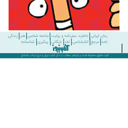
رمان ایرانی
خاطره، سفرنامه و روایت
جامعه شناسی
هنر
زندگی
نامه
مرجع
کتابشناسی
نقد
بایگانی
پیگیری
شناسنامه
کلیه حقوق محفوظ است و بازنشر مطالب با ذکر
کتاب نیوز
و درج لینک، بلامانع .