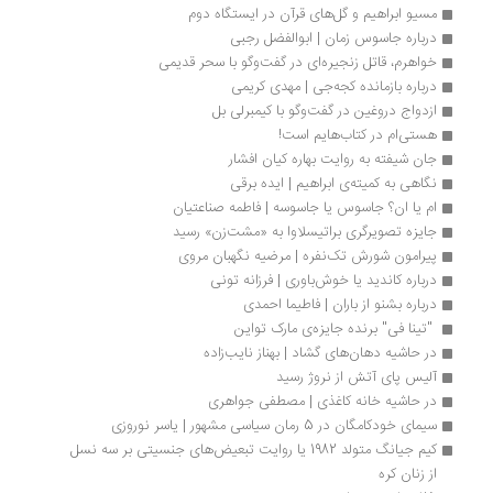
مسیو ابراهیم و گل‌های قرآن در ایستگاه دوم
درباره جاسوس زمان | ابوالفضل رجبی
خواهرم، قاتل زنجیره‌ای در گفت‌وگو با سحر قدیمی
درباره بازمانده کجه‌جی | مهدی کریمی
ازدواج دروغین در گفت‌وگو با کیمبرلی بل
هستی‌ام در کتاب‌هایم است!
جان شیفته به روایت بهاره کیان افشار
نگاهی به کمیته‌ی ابراهیم | ایده برقی
ام یا ان؟ جاسوس یا جاسوسه | فاطمه صناعتیان
جایزه تصویرگری براتیسلاوا به «مشت‌زن» رسید
پیرامون شورش تک‌نفره | مرضیه نگهبان مروی
درباره کاندید یا خوش‌باوری | فرزانه تونی
درباره بشنو از باران | فاطیما احمدی
 "تینا فی" برنده‌ جایزه‌ی مارک تواین 
در حاشیه دهان‌های گشاد | بهناز نایب‌زاده
آلیس پای آتش از نروژ رسید
در حاشیه خانه کاغذی | مصطفی جواهری
سیمای خودکامگان در 5 رمان سیاسی مشهور | یاسر نوروزی
کیم جیانگ متولد 1982 یا روایت تبعیض‌های جنسیتی بر سه نسل 
از زنان کره