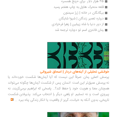
25 هزار دلار  برای «پنج همسر»
قلعه متحرک هاول به چاپ هفتم رسید
بیگانگان در خانه | ژرژ سیمنون
درباره تعمیر زندگان | شیوا شایگان
از دور دنیا با شاه زیبلین | زهرا فرخزادی
رمان فانتزی اسم تو دوباره ترجمه شد
انشی تحلیلی از آینه‌های دردار | اسحاق شیروانی
سش اصلی رمان صرفاً این نیست که آیا آرمان‌ها شکست خورده‌اند یا
.پرسش عمیق‌تر این است: انسان پس از شکست آرمان‌ها چگونه می‌تواند
چنان معنا و هویت خود را حفظ کند؟... پاسخی که ابراهیم برمی‌گزیند، نه
روزی است و نه تسلیم. او راهی دیگر را انتخاب می‌کند: پذیرفتن شکست
ریخی، بدون آنکه به خیانت، گریز از واقعیت یا انکار زندگی پناه ببرد
...