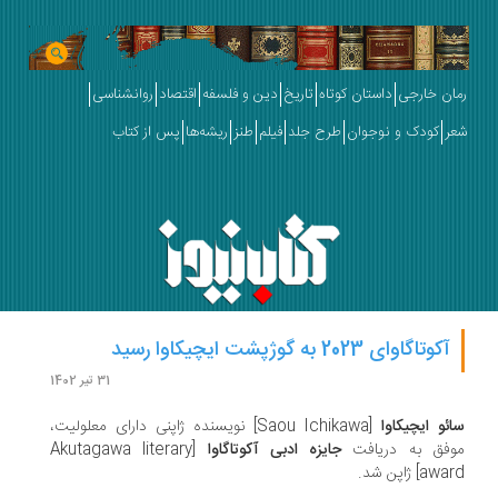
ان خارجی
داستان کوتاه
تاریخ
دین و فلسفه
اقتصاد
روانشناسی
ر
کودک و نوجوان
طرح جلد
فیلم
طنز
ریشه‌ها
پس از کتاب
آکوتاگاوای 2023 به گوژپشت ایچیکاوا رسید
31 تیر 1402
ئو ایچیکاوا
[Saou Ichikawa] نویسنده ژاپنی دارای معلولیت،
فق به دریافت
جایزه ادبی آکوتاگاوا
[Akutagawa literary
a] ژاپن شد.