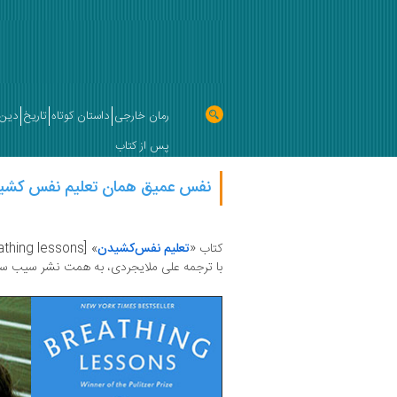
رمان خارجی
داستان کوتاه
تاریخ
دین 
پس از کتاب
نفس عمیق همان تعلیم نفس کشی
کتاب «
تعلیم نفس‌کشیدن
» [Breathing lessons] نوشته
با ترجمه علی ملایجردی، به همت نشر سیب سرخ 