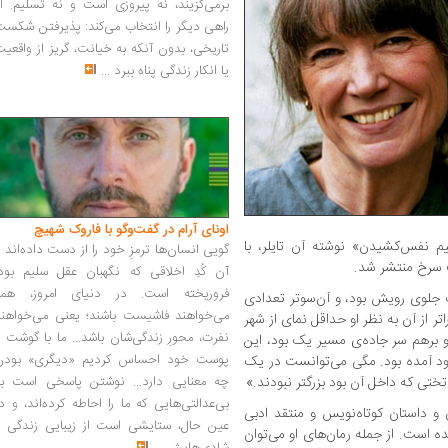
برمی‌گزیند، نه پیروزی است و نه تسلیم. ا
راهی دیگر را انتخاب می‌کند: پذیرفتن شکس
تاریخی، بدون آنکه به خیانت، گریز از واقعی
یا انکار زندگی پناه ببرد
...
اونای آرام در گفت‌وگو با فاروک شهیچ‭
لیم نفس‌کشیدن» نوشته آن تایلر، با
گویی انسان‌ها ترمزِ خود را از دست داده‌اند 
 سرخ منتشر شد.
آن کُدِ اخلاقی که نگهبان عقل سلیم بود،
فروریخته است. در دنیای امروز، همه
 جلوی رویش بود، و آن‌سوتر تعدادی
می‌خواهند فاشیست باشند؛ یعنی می‌خواهند
تر از آن به نظر او حداقل نمای از شهر
نفرت، محورِ زندگی‌شان باشد... ما با گوشت 
 برهم سر جاده‌ی مسیر یک بود، این
پوست خود احساس کردیم «دیگری» بودن
ود آمده بود. مگی می‌توانست در یک
تختی که داخل آن بود بزرگتر نبودند.»
چه معنایی دارد... نوشتن پاسخی است به
بی‌عدالتی‌هایی که ما را احاطه کرده‌اند، و د
 و داستان کوتاه‌نویس و منتقد ادبی
عین حال، ستایشی است از زیبایی زندگی و
ه است. از جمله رمان‌های او می‌توان