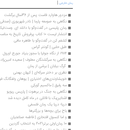
|
رمان خارجی
مزدور هاوارد فاست پس از 36سال برگشت
نگاهی به صومعه پارما | نادر شهریوری (صدقی
رمان پلیسی در گفت‌وگو با دانلد ای. وست‌لی
انتشار لیست ۱۰ کتاب پرفروش تاریخ به مناسب روز جهانی کتاب
کشفم کن در گفت‌وگو با طاهره مافی
طبل حلبی | گونتر گراس
۱۹۸۴ از نگاه جولیا با مجوز بنیاد جورج اورول
نگاهی به سرگشتگان معلوف | سعیده امین‌زاده
 گرگ بیابان | برشی از رمان
نظری بر دختر سرکه‌ای | کیهان بهمنی
خویشاوندی‌‌های اختیاری | یوهان ولفگانگ فو
سه رفیق | ماکسیم گورکی
نگاهی به جنگ در برهوت | پاریس ریویو
اشتاین‌بک با قاتلی در ماه کامل دیده شد
دریا؛ دریا یک رمان فلسفی
باخ برای بچه‌ها و بزرگترها
و اما کنسول افتخاری | فاطمه صناعتیان
10 رمان‌اولی برتر2021 به انتخاب گاردین
زنان علیه زنان و آلبا دسس پدس در گفت‌وگو ب