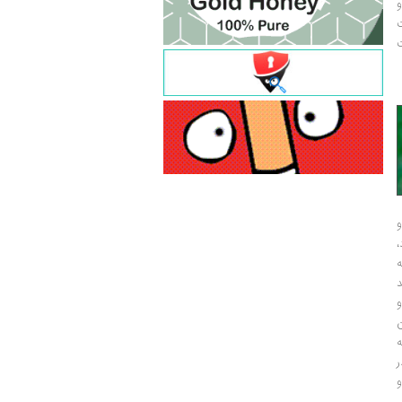
و
ت
ت
و
و
ر