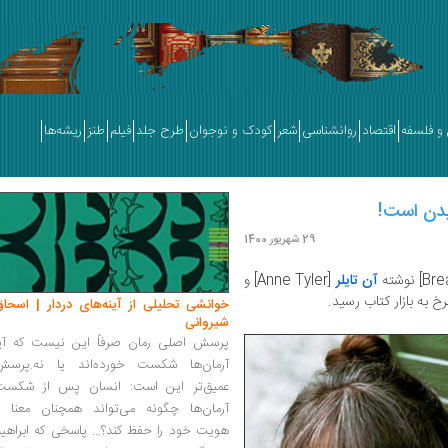
و فلسفه
اقتصاد
روانشناسی
شعر
کودک و نوجوان
طرح جلد
فیلم
طنز
ریشه‌ها
دن است!
29 شهریور 1400
آن تایلر
[Anne Tyler]
و
به بازار کتاب رسید.
خوانشی تحلیلی از آینه‌های دردار | اسحاق
شیروانی
پرسش اصلی رمان صرفاً این نیست که آیا
آرمان‌ها شکست خورده‌اند یا نه.پرسش
عمیق‌تر این است: انسان پس از شکست
آرمان‌ها چگونه می‌تواند همچنان معنا و
هویت خود را حفظ کند؟... پاسخی که ابراهی