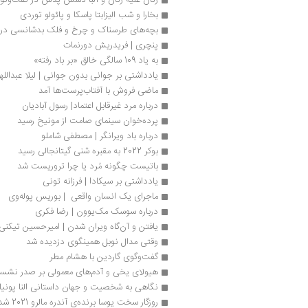
بخارا و شب الیزابتا پاسکا و پائولو توردی
بچه‌های طرسناک و چرخ و فلک بدشانسی در 
پنچری | فریدریش دورنمات
به یاد 109 سالگی خالق «بر باد رفته»
یادداشتی بر جوانی بدون جوانی | لیلا عبدالله
ماضی فروش با آفتاب‌پرست‌ها آمد
درباره مرد غیرقابل اعتماد| رسول‌ آبادیان
پرده‌خوان سینمای صامت از مونیخ رسید
درباره باد ویرانگر | مصطفی شاملو
بوکر 2022 به مقبره شنی گیتانجالی رسید
باتیست چگونه مُرد یا چرا تروریست شد
یادداشتی بر سیکادا | فرزانه تونی
ماجرای یک انسان واقعی  | بوریس پوله‌وی
درباره سوسک مک‌یوون | رضا فکری
یافتن و آن‌گاه ویران شدن | امیرحسین تیكنی
وقتی مدال نوبل همینگوی دزدیده شد
گفت‌وگوی گاردین با هشام مطر
هیولای یخی و آدم‌های معمولی بر صدر نشست
نگاهی به شخصیت و جهان داستانی النا پونیات
روزگار سخت یوسا برنده‌ی آندره مالرو 2021 شد