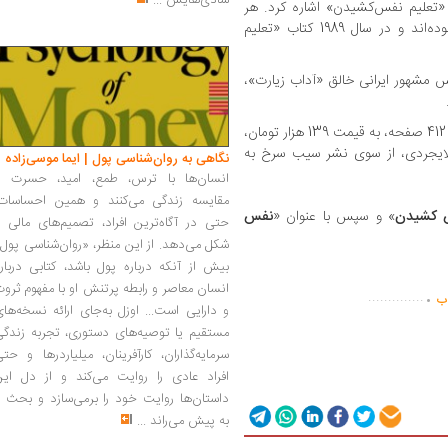
شادی‌هایش
...
«تعلیم نفس‌کشیدن» اشاره کرد. هر
سه این کتاب‌ها فینالست‌های جایزه پولیتزر بوده‌اند و در سال 1989 کتاب «تعلیم
س مشهور ایرانی خالق «آداب زیارت»،
کتاب «تعلیم نفس‌کشیدن» نوشته آن تایلر، در 412 صفحه، به قیمت 139 هزار تومان،
لایجردی، از سوی نشر سیب سرخ به
نگاهی به روان‌شناسی پول | ایما موسی‌زاده
انسان‌ها با ترس، طمع، امید، حسرت و
مقایسه زندگی می‌کنند و همین احساسات،
 کشیدن
» و سپس با عنوان «
نفس
حتی در آگاه‌ترین افراد، تصمیم‌های مالی ر
شکل می‌دهد. از این منظر، «روان‌شناسی پول
بیش از آنکه درباره پول باشد، کتابی دربار
.
انسان معاصر و رابطه پرتنش او با مفهوم ثرو
..............
اب
و دارایی است... اوزل به‌جای ارائه نسخه‌ها
مستقیم یا توصیه‌های دستوری، تجربه زندگی
سرمایه‌گذاران، کارآفرینان، میلیاردرها و حت
افراد عادی را روایت می‌کند و از دل این
داستان‌ها روایت خود را برمی‌سازد و بحث ر
به پیش می‌راند
...