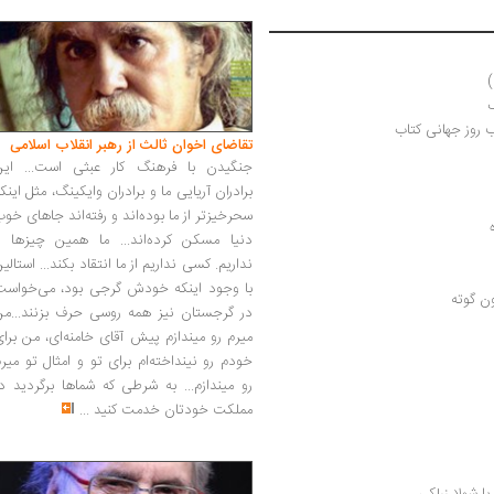
)
ک
تقاضای اخوان ثالث از رهبر انقلاب اسلامی
جنگیدن با فرهنگ کار عبثی است... این
برادران آریایی ما و برادران وایکینگ، مثل اینک
سحرخیزتر از ما بوده‌اند و رفته‌اند جاهای خو
دنیا مسکن کرده‌اند... ما همین چیزها را
نداریم. کسی نداریم از ما انتقاد بکند... استالی
با وجود اینکه خودش گرجی بود، می‌خواست
ن گوته
در گرجستان نیز همه روسی حرف بزنند...من
میرم رو میندازم پیش آقای خامنه‌ای، من برا
خودم رو نینداخته‌ام برای تو و امثال تو میر
رو میندازم... به شرطی که شماها برگردید د
مملکت خودتان خدمت کنید
...
ا شهلا زرلکی