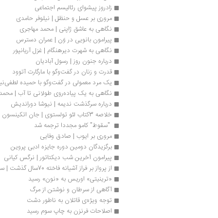
زادروز پیشوای رئالیسم اجتماعی 
مروری بر عسل و حنظل | نیلوفر حامدی
نگاهی به عاشق ژاپنی | محمد مهاجری
پیرامون بانویی در وَن | عمران دسترس
نگاهی به شهرت دیرهنگام | غزل آریانپور
درباره جنون روز | رسول آبادیان
قدرت و زنان در گفت‌وگو با مارگارت آتوود
یک مرد معمولی در گفت‌وگو با حمیده لطفی‌نیا
نگاهی به یک پیاده‌روی طولانی تا آب | محمد
درباره سرگذشت ندیمه | نیوشا دوراندیش
خلاصه 3کتاب لئو تولستوی | جان اتکینسون
 "سقوط" کامو مجددا ترجمه شد 
مروری بر ایوب | صادق وفایی
برگزیدگان دومین دوره جایزه ادبی پروین
پیرامون آخرین شب دیکتاتور | نرگس کیانی
از پرواز بر فراز آشیانه فاخته 70سال گذشت | سمیه کاظمی‌
«ترینیتی» اوریس به «نون» رسید
آگاهی از سرطان و نوشتن از مرگ 
توجه ویژه‌ی قاتلان به ناطور دشت
اصلاحات فرنزن به چاپ سوم رسید