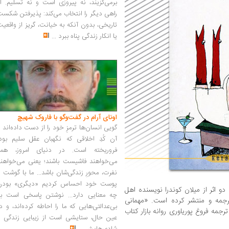
برمی‌گزیند، نه پیروزی است و نه تسلیم. ا
راهی دیگر را انتخاب می‌کند: پذیرفتن شکس
تاریخی، بدون آنکه به خیانت، گریز از واقعی
یا انکار زندگی پناه ببرد
...
اونای آرام در گفت‌وگو با فاروک شهیچ‭
گویی انسان‌ها ترمزِ خود را از دست داده‌اند 
آن کُدِ اخلاقی که نگهبان عقل سلیم بود،
فروریخته است. در دنیای امروز، همه
می‌خواهند فاشیست باشند؛ یعنی می‌خواهند
نفرت، محورِ زندگی‌شان باشد... ما با گوشت 
پوست خود احساس کردیم «دیگری» بودن
دو اثر از میلان کوندرا نویسنده اهل
چه معنایی دارد... نوشتن پاسخی است به
 فارسی ترجمه و منتشر کرده است. «مهمانی
بی‌عدالتی‌هایی که ما را احاطه کرده‌اند، و د
جمه فروغ پوریاوری روانه بازار کتاب
عین حال، ستایشی است از زیبایی زندگی و