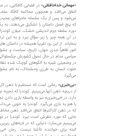
«
مهمانی خداحافظی
» در فضایی کافکایی، در م
اتفاق می‌افتد و همچون محاکمه کافکا، سلف چ
می‌شود و پس از یک سلسله ماجراهای عجیب‌ 
که پنج فصل داستان را تشکیل می‌دهند، به ی
دوره سلطه جزم‌ اندیشی خشک، میلان کوندرا د
در آن همه‌ چیز را زیر سؤال ببرد و به این 
بنمایاند. از این رو، تقریباً همیشه در داستان‌ 
امور ظاهراً جدی جهان، تاریخ، سیاست و عشق
سیاسی مدام در حال تحول کشورش چکسلواکی است
در وضعیتی شبیه به الگوهای کوچک‌ شده نظام ت
خلوت انسان به طرزی وحشتناک، به نام عشق و 
می‌گیرد.
«
بی‌خبری
» رمانی است که مستقیم با ذهن کارا
از دریچه ذهن آنها می‌بینیم. کوندرا که تجربه
دارد، در «بی‌خبری» نیز به واسطه بازی دادن 
را هم به بازی می‌گیرد. کوندرا به خوبی می‌دا
که در ذهن کاراکترها اتفاق می‌افتد ذهن مخاطب
جایی که مورد نظرش است ببرد. کوندرا در نوش
می‌بینیم می‌سازد، دنیایی که در لایه‌های زیرین
البته برای خواننده ناآشنا نیست. رمان «بی
«جهالت» نیز در ایران ترجمه شده، داستان آ