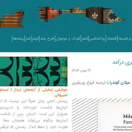
و فلسفه
اقتصاد
روانشناسی
شعر
کودک و نوجوان
طرح جلد
فیلم
طنز
ریشه‌ها
ری درآمد
19 بهمن 1404
ر
میلان کوندرا
با ترجمه فروغ پوریاوری
خوانشی تحلیلی از آینه‌های دردار | اسحاق
شیروانی
پرسش اصلی رمان صرفاً این نیست که آیا
آرمان‌ها شکست خورده‌اند یا نه.پرسش
عمیق‌تر این است: انسان پس از شکست
آرمان‌ها چگونه می‌تواند همچنان معنا و
هویت خود را حفظ کند؟... پاسخی که ابراهی