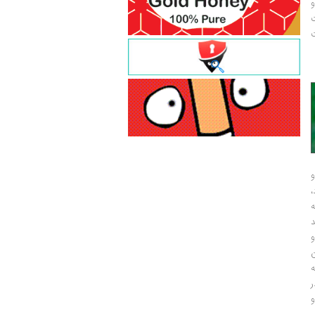
و
ت
ت
و
و
ر