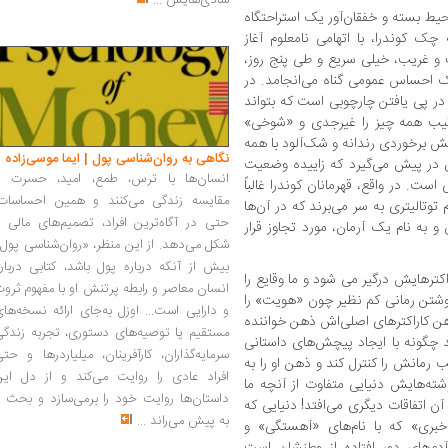
شادی‌هایش
...
حیط بسته و خفقان‌آور یک استراحتگاه
ک کوندرا، با اتهامی نامعلوم آغاز
و غریب، خیلی سریع و طی پنج روز،
ک احساس عمومی گناه می‌انجامد. در
ر پی یافتن چارچوبی است که بتواند
ترتیب همه‌ چیز را غیرجدی و «شوخی»
هایش برخوردی رندانه و شک‌آلود با همه
نگاهی به روان‌شناسی پول | ایما موسی‌زاده
 در پیش می‌گیرد که زاییده وضعیت
انسان‌ها با ترس، طمع، امید، حسرت و
. در واقع، قهرمانان کوندرا غالباً
مقایسه زندگی می‌کنند و همین احساسات،
وتالیتری به سر می‌برند که در آن‌ها
حتی در آگاه‌ترین افراد، تصمیم‌های مالی ر
به نام یک آرمان، مورد تجاوز قرار
شکل می‌دهد. از این منظر، «روان‌شناسی پول
بیش از آنکه درباره پول باشد، کتابی دربار
کترهایش درگیر می شود و ما وقایع را
انسان معاصر و رابطه پرتنش او با مفهوم ثرو
 نوشتن رمانی کم نظیر چون «هویت» را
و دارایی است... اوزل به‌جای ارائه نسخه‌ها
ذهن کاراکترهای اصلی‌اش ذهن خواننده
مستقیم یا توصیه‌های دستوری، تجربه زندگی
ند چگونه با ایجاد پیچش‌های داستانی
سرمایه‌گذاران، کارآفرینان، میلیاردرها و حت
 رمانش را کنترل کند و ذهن او را به
افراد عادی را روایت می‌کند و از دل این
ته‌هایش دنیایی متفاوت از آنچه ما
داستان‌ها روایت خود را برمی‌سازد و بحث ر
 آن اتفاقات دیگری می‌افتد! دنیایی که
به پیش می‌راند
...
‌خبری» که با نام‌های «آهستگی» و
دم‌های دور افتاده از وطنشان است