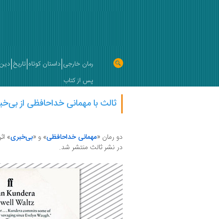
رمان خارجی
داستان کوتاه
تاریخ
دین 
پس از کتاب
ثالث با مهمانی خداحافظی از بی‌خب
دو رمان «
مهمانی خداحافظی
» و «
بی‌خبری
» اث
در نشر ثالث منتشر شد.