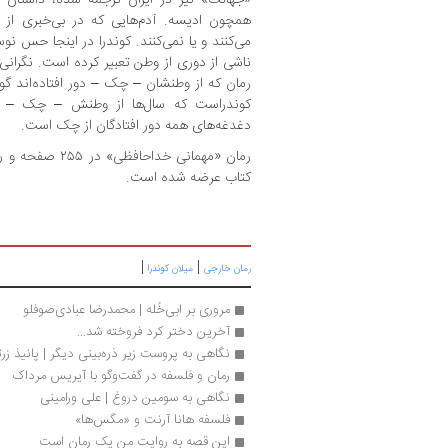
همچون ادیسه. آدم‌هایی که در بی‌خبری از
می‌کنند و یا نمی‌کنند. کوندرا در اینجا حس ن
ناشی از دوری از وطن تعبیر کرده است. نگرانی‌
رمان که از وطنشان – چک – دور افتاده‌اند گو
کوندراست که سال‌ها از وطنش – چک – دور
دغدغه‌های همه دور افتادگان از چک است.
کتاب عرضه شده است.
|
|
رمان خارجی
میلان کوندرا
مروری بر ابی‌خُله | محمدرضا عبادی‌صوفلو
آخرین دختر کرد فروخته شد...
نگاهی به پروست زیر ذره‌بینی دیگر | پانیذ زرت
رمان و فلسفه در گفت‌وگو با آیریس مرداک
نگاهی به سومین دروغ | علی ورامینی
فلسفه هانا آرنت و «مگس‌ها»
این قصه به روایت من یک رمان است