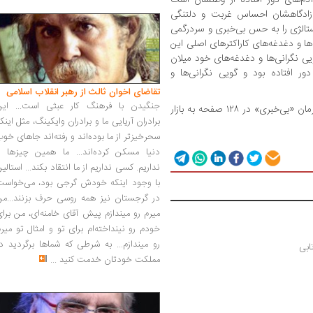
 زادگاهشان احساس غربت و دلتنگی
وستالژی را به حس بی‌خبری و سردرگمی
ها و دغدغه‌های کاراکترهای اصلی این
یی نگرانی‌ها و دغدغه‌های خود میلان
 افتاده بود و گویی نگرانی‌ها و
تقاضای اخوان ثالث از رهبر انقلاب اسلامی
جنگیدن با فرهنگ کار عبثی است... این
رمان «مهمانی خداحافظی» در ۲۵۵ صفحه و رمان «بی‌خبری» در ۱۲۸ صفحه به بازار
برادران آریایی ما و برادران وایکینگ، مثل اینک
سحرخیزتر از ما بوده‌اند و رفته‌اند جاهای خو
دنیا مسکن کرده‌اند... ما همین چیزها را
نداریم. کسی نداریم از ما انتقاد بکند... استالی
با وجود اینکه خودش گرجی بود، می‌خواست
در گرجستان نیز همه روسی حرف بزنند...من
میرم رو میندازم پیش آقای خامنه‌ای، من برا
خودم رو نینداخته‌ام برای تو و امثال تو میر
رو میندازم... به شرطی که شماها برگردید د
ابی
مملکت خودتان خدمت کنید
...