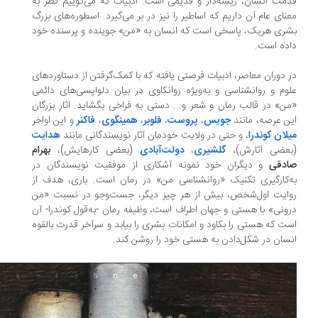
مت انسان، ریشه‌دار و قدیمی است. ادبیات که می‌گوییم نظر به‌
نای عام آن داریم که اساطیر را نیز در بر می‌گیرد. اسطوره‌های بزرگ
ری هریک، پاسخی است که انسان به «من» جوینده و پرسنده خود
ده است.
 دوران معاصر، ادبیات فرصتی یافته که با کمک‌گرفتن از دستاوردهای
وم و روانشناسی و به‌ویژه روانکاوی در بیان دلواپسی‌های دائمی
ن» در قالب رمان و شعر و... دستی به فراخی بگشاید. آثار بزرگان
ن عرصه، مانند
جویس
،
پروست
،
فلوبر
،
همینگوی
،
فاکنر
و این اواخر
لان کوندرا
، و حتی در ولایت خودمان آثار نویسندگانی مانند
هدایت
بعضی آثارش)،
گلشیری
،
دولت‌آبادی
(بعضی کارهایش)،
بهرام
ادقی
و دیگران خود نمونه آشکاری از موفقیت نویسندگان در
‌کارگیری تکنیک «روانشناسی من» در رمان است. باری، هدف از
ایت اول‌شخص، بیش از هر چیز دیگر، جست‌وجو در نسبت «من
ونی» با هستی و جهان اطراف است، وظیفه رمان -به‌قول کوندرا- آن
ت که هستی را بکاود و امکانات بشری را بیابد و سرآخر قدرت بالقوه
سان در شکل‌دادن به هستی خود را روشن کند.