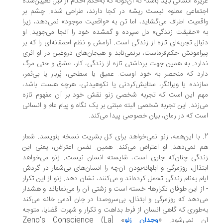
یزه انسانی باید باشد- نه آن‌گونه که به‌حکم احکام از قبل تعیین‌شده
تماعی معلوم نیست ریشه در کجا دارند، طراحی شده. چشم بر
قعیت اطراف می‌گشاید، ‌اما تن به «واقعیت موجود» نمی‌دهد، زیرا
 «حقیقت زندگی» دل سپرده و گمشده خود را آنجا می‌جوید. او
بال تجربه‌ای تازه از زندگی است. آرامش و نظم احمقانه‌ای را که بر
رامونش حکم‌فرماست، برنمی‌تابد و هیجان‌های دروغین در او اثری
ارد. به همین جهت برداشتی تازه از زندگی، کار، عشق و حتی مرگ
رد که منحصر به خود اوست. عمیق یا سطحی، پُربار یا بی‌ثمر،
زنده یا ویرانگر، ستایش‌کردنی یا نکوهیدنی، هرچه هست باشد،
م این است که تجربه شخصی زنو نقش خود بر آن مفهوم تازه
‌زند. این تجربه شخصی البته مبتنی بر یک نگاه و پیام عام و انسانی
ت که در رمان، بیان خصوصی پیدا می‌کند.
2. با این‌همه، زنو نمی‌خواهد برای کل بشریت نسخه بنویسد. شعار
 نمی‌دهد. او اعتراض می‌کند. همین. نفس اعتراض، یعنی این
دگی چنان‌که جاری است، شایسته انسان نیست. زنو می‌خواهد
تذال، روزمرگی و ابلهانه‌بودن آن‌چه را انسان‌های بی‌شمار در گردش
ام به‌نام زندگی تحمل کرده‌اند و می‌کنند، نشان دهد. زنو از این تکرار
از این طوفان تکرارها- خسته است و زشتی آن را می‌نمایاند و هشدار
‌دهد که روزمرگی و ابتذال، بی‌سروصدا در جان آدمی خانه می‌کند
‌طوری که گاهی انسان از فرط بداهت و تکرار و شهرت قضایا، متوجه
ن نمی‌شود. «
وجدان زنو
» [Zeno's Conscience (La