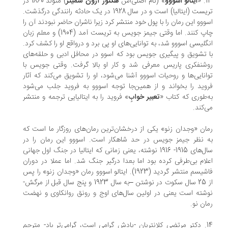
13
ایتالو اسووو
» (نام اصلی‌اش
هکتور آرون شمیتز
) متولد 1860 در
تریست (ایتالیا) است و در سال 1928 در یک حادثه رانندگی درگذشت.
ووو این رمان را با پول خود منتشر کرد زیرا ناشران حاضر نبودند آن را
چاپ کنند. اما وقتی جیمز جویس به تریست آمد (1904) و معلم زبان
گلیسی اسووو شد، به توانایی‌های او پی برد و درواقع او را کشف کرد.
 تشویق و پیگیری جویس بود که اسوو در محافل ادبی و حلقه‌های
شنفکری پاریس معرفی شد و کار او بالا گرفت. وقتی جویس با
انایی‌ها و روحیات اسووو آشنا می‌شود، او را تشویق می‌کند که آثار
وید را بخواند و از همین‌جا توجه اسووو به فروید جلب می‌شود
‌طوری که کتاب «
تعبیر خوابِ
» فروید را به ایتالیایی ترجمه و منتشر
‌کند.
ان «وجدان زنو» یکی از درخشان‌ترین رمان‌های روزگار ما است که
 ‌نظر جیمز جویس در حد شاهکار است. اسووو این رمان را در
سال‌های 1915- 1916 نوشته، یعنی زمانی که ایتالیا در جنگ اول جهانی
لام بی‌طرفی کرده بود اما بعدا درگیر جنگ شد. اما عملا در دوران
فاشیسم منتشر گردید (1923). ایتالو اسووو رمان «وجدان زنو» را پس
از 25 سال سکوت در نوشتن –به ‌سال 1923 و پنج سال قبل از مرگش-
شته است یعنی در اولین سال‌های اوج و رونق روانکاوی و نهضت
ان نو.
14. دکتر مرتضی کلانتریان -یادش گرامی است، گرامی‌تر باد- مترجم