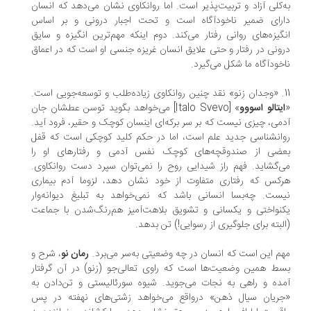
‌کلی آزاد و تربیت‌پذیر است. اما روانکاوی نشان می‌دهد که انسان
ارای ضمیر ناخودآگاه است و تحت اجبار درونی و بر اساس
گیزه‌های روانی رفتار می‌کند. دوم اینکه مهم‌ترین انگیزه و سایق
ونی در رفتار و حتی علایق انسان غریزه جنسی او است که در اعماق
خودآگاه ما شکل می‌گیرد.
11. «وجدان زنو» نقد چنین روانکاوی زیاده‌طلب و توسعه‌جویی است.
ایتالو اسووو
» [Italo Svevo] می‌خواهد بگوید توسن عطشان جان
می، چیزی نیست که بر سر برکه‌ای اینسان کوچک و حقیر، فرود آید.
انشناسی جدید علم است، اما در حکم کلید کوچکی است که قفل
عضی از صندوقچه‌های کوچک نفس آدمی و رفتارهای او را
‌گشاید. فهم راز شیدایی روح را نمی‌توان سپرد دست روانکاوی.
کس که رفتاری متفاوت از خود نشان دهد، لزوما آدم بیماری
ست. چه‌بسا انسانی باشد که نمی‌خواهد به تبلیغ دیوانه‌وار
نواختی و یکسانی و تشویق بلاهت‌آمیز هم‌رنگ‌شدن با جماعت
لبته برای جلوگیری از رسوایی!) تن بدهد.
م این است که انسان در چه وضعیتی به‌سر می‌برد.
رمان نو
، شرح و
ط همین وضعیت‌ها است که راوی تعالی‌جو (زنو) در آن گرفتار
ده و راهی به نجات می‌جوید. شیوه سورئالیستی و تن‌دادن به
جریان سیال ذهن» درواقع می‌خواهد زشتی‌های نهفته در پس