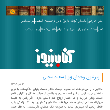
ان خارجی
داستان کوتاه
تاریخ
دین و فلسفه
اقتصاد
روانشناسی
ر
کودک و نوجوان
طرح جلد
فیلم
طنز
ریشه‌ها
پس از کتاب
پیرامون وجدان زنو | سعید محبی
19 تیر 1398
دلین» را می‌خواهد، اما معلوم نیست کدام دست پنهان «آگوستا» را توی
منش می‌اندازد... برشی است صریح و واضح از هیکل ابتذال و تکرار... تاجر
ت، ویلن می‌زند و در احضار ارواح هم دستی دارد... اگر رفتن به کلیسا
‌تواند به آدم آرامش بدهد، چرا فقط هفته‌ای یک‌بار باید رفت؟... زندگی را به
اطر رنجی که می‌بریم،‌ نباید به‌ صورت یک بیماری نگریست... به ‌نظر جیمز