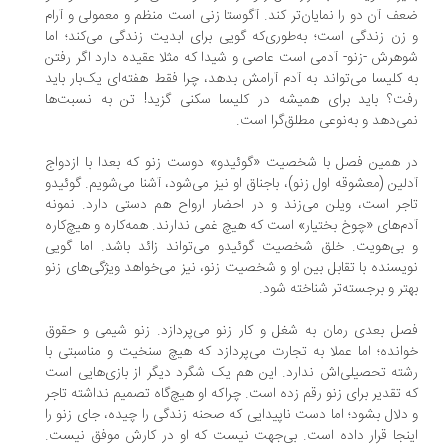
ف آن دو را نمایان‌تر کند. آگوستا زنی است منظم و معمولی و آرام
زن زندگی است؛ به‌طوری‌که گویی برای ابدیت زندگی می‌کند؛ اما
هرش -زنو- آدمی است عاصی و شیدا که مثلا عقیده دارد اگر رفتن
 کلیسا می‌تواند به آدم آرامش بدهد، چرا فقط هفته‌ای یک‌بار باید
ت؟ باید برای همیشه در کلیسا سکنی گزید! تن به نسبت‌ها
ی‌دهد و به‌نوعی مطلق‌گرا است.
 همین فصل با شخصیت «گوئیدو» دوست زنو که بعدا با ازدواج
لین (معشوقه اول زنو)، باجناق او نیز می‌شود، آشنا می‌شویم. گوئیدو
جر است، ویلن می‌زند و در احضار ارواح هم دستی دارد. نمونه
م‌های «چوخ بختیار» است که هیچ غمی ندارند. همه‌کاره و هیچ‌کاره
بی‌هویت. خلق شخصیت گوئیدو می‌تواند زائد باشد. اما گویی
یسنده با تقابل بین او و شخصیت زنو، نیز می‌خواهد ویژگی‌های زنو
تر و برجسته‌تر شناخته شود.
ل بعدی رمان به شغل و کار زنو می‌پردازد. زنو شیمی و حقوق
انده؛ اما عملا به تجارت می‌پردازد که هیچ سنخیت و مناسبتی با
ته تحصیلی‌اش ندارد. این ‌هم یک شگرد دیگر از بازی‌هایی است
 تقدیر برای زنو رقم زده است. چراکه او هیچ‌گاه تصمیم نداشته تاجر
دلال بشود؛ اما دست ناپیدایی که صحنه زندگی را چیده، جای زنو را
نجا قرار داده است. بی‌جهت نیست که او در کارش موفق نیست.