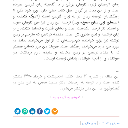
ان «وجدان زنو»، کارهای بزرگی را به گنجینه زبان فارسی سپرده
ت و از این بابت بر گردن اهل کتاب حقی دارد. وی خود یکی از
هگشایان ترجمه رمان نو به زبان فارسی است («
مرگ کثیف
» و
یمای زنی میان جمع
» و...) ترجمه این رمان نیز جزو کارهای خوب
 است. نثر ترجمه یکدست است و نشان قدرت و تسلط کلانتریان بر
ان فرانسه و زبان مادری‌اش است. مقدمه کوتاهی که مترجم بر رمان
شته نیز برای خواننده کم‌حوصله‌ای که از اول می‌خواهد بداند در
رد چی دارد می‌خواند، راهگشا است. هرچند من جزو کسانی هستم
 با مقدمه‌نویسی بر رمان مخالفم و عقیده دارم برداشت هر
اننده‌ای از آنچه خوانده، پاداش زحمت اوست.
.
این مقاله در شماره 14 مجله کلک، اردیبهشت و خرداد 1370 منتشر
ه است و با توجه به ارجاعات دکتر سعید محبی به این متن در
ت‌وگوی ما، این متن بازنشر می‌شود.
.
.
...............
..............
تجربه‌ی زندگی دوباره
|
|
رفی و نقد کتاب
رمان خارجی