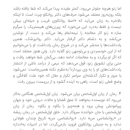
ا زنو هرچه جلوتر می‌رود، کمتر عقیده پیدا می‌کند که شفا یافته باشد
که روزبه‌روز معتقد می‌شود حرف‌های دکتر روانکاو چرت است تا اینکه
لاخره به زبان می‌آید که «اصلا روانکاوی فریب و حیله‌ای بیش
ست و فقط به‌درد این می‌خورد که پیرزن‌های هیستریک را سرگرم
زد.» زنو کار معالجه را نیمه‌تمام رها می‌کند و دست از نوشتن
‌کشد و به دشنام دکتر گرفتار می‌آید. دکتر روانپزشک، همین
دداشت‌ها را منتشر می‌کند و در شروع رمان یادداشت او را می‌خوانیم
 از این خونسردی و بی‌توجهی زنو گلایه دارد. ولی هنوز معتقد است
 اگر او برگردد و به معالجات ادامه دهد، بی‌گمان شفا خواهد یافت و
ی برای تشویق زنو، قول می‌دهد که نیمی از درآمد ناشی از انتشار
دداشت‌های او را به وی بپردازد! به‌نظرم نکته همین‌جاست: نمی‌شود
 مرور و تکرار گذشته‌ای سراسر تکرار و ملال که خود علت کلافگی و
ع فعلی زنو است، راهی به آینده گشود و از بن‌بست بیرون رفت.
4. رمان از زبان اول‌شخص بیان می‌شود. زبان اول‌شخص هنگامی به‌کار
‌رود که نویسنده بخواهد تا عمق قضایا و حالات درونی خود و جهان
رامونش پیش برود و همه‌چیز را بکاود و بکاود. رمان از زبان
ل‌شخص با جان خواننده سروکار دارد. خلق اول‌شخص در رمان ریشه
 «روانشناسی من» دارد. «روانشناسی من» تاریخ چندان طولانی
ارد و به جنبش روانکاوی فروید بازمی‌گردد، اما در ادبیات به‌اندازه