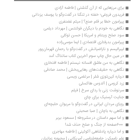
برای مرزهایی که از آن گذشتی | فاطمه آزادی
فریدون فروغی؛ خفته در تنگنا در گفت‌وگو با یوسف یزدانی
پیرامون خطا بر قلم صنع؟ | میثم غضنفری
نگاهی به خودم با دیگران فوئنتس | مهرداد دیلمی
سود صلح ویتنام و امریکا | حسن توکلی
پیرامون بدرفتاری اقتصادی | ایما موسی‌زاده 
لیبرالیسم و ناراضیانش در گفت‌وگو با رحمان قهرمان‌پور
در عین حال چاپ سوم آخرین کتاب سانتاگ آمد
نگاهی به من عاشق افسانه نیستم | فاطمه افتخاری
نگاهی به حقیقت‌های رهایی‌بخش | محمد صادقی
درباره کین‌توزی شلر | مرتضی ویسی
زرد کرومی | آلدوس هاکسلی
سرنوشت زنی با ردای سرخ | فیلم
جنایت آرسنیک برای چای
رویای مردان ایرانی در گفت‌وگو با مریوان حلبچه‌ای
نگاهی به باچان | صبا صحبتی
و اما سهم داستان در مشروطه‌ | مسعود بربر
 600صفحه از جنگ و صلح حذف شد!
و اما درباره پادشاهی آکوئینی | فاطمه مهاجری
علم ناممکن: جامعه‌شناسی آمریکایی | محبوبه زمانیان