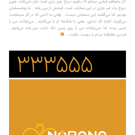
ر بخواهم فیلمی بسازم که بگویم دروغ چیز بدی است باور نمی‌کنند، چون
وغ یک امر جاری در این مملکت است. قبحش از بین رفته... ما بچه‌مسلمان
دیم. اما می‌گفتند این مسلمان نیست... وقتی به آدمی که در کار سینماست
‌گویند اجازه کار نداری، یعنی با شکنجه او را می‌کشند... می‌توانند من را
ین بزنند اما نمی‌توانند من را روی زمین نگه دارند، من بلند می‌شوم...
دین عاشقانه مردم را دوست داشت
...