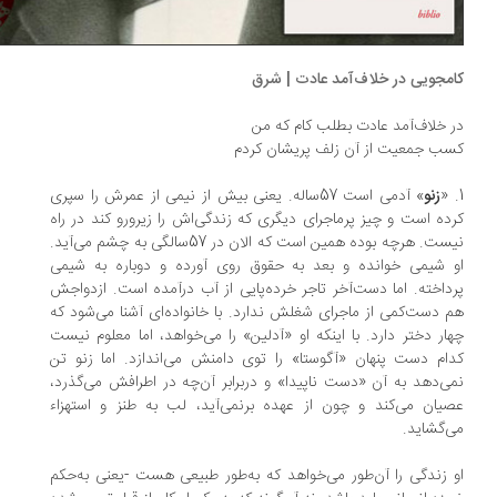
مجویی در خلاف‌آمد عادت | شرق
 خلاف‌آمد عادت بطلب کام که من
ب جمعیت از آن زلف پریشان کردم
زنو
» آدمی است 57ساله. یعنی بیش از نیمی از عمرش را سپری
ده است و چیز پرماجرای دیگری که زندگی‌اش را زیرورو کند در راه
نیست. هرچه بوده همین است که الان در 57سالگی به چشم می‌آید.
 شیمی خوانده و بعد به حقوق روی آورده و دوباره به شیمی
داخته. اما دست‌آخر تاجر خرده‌پایی از آب درآمده است. ازدواجش
 دست‌‌کمی از ماجرای شغلش ندارد. با خانواده‌ای آشنا می‌شود که
ار دختر دارد. با اینکه او «آدلین» را می‌خواهد، اما معلوم نیست
ام دست پنهان «آگوستا» را توی دامنش می‌اندازد. اما زنو تن
ی‌دهد به آن «دست ناپیدا» و دربرابر آن‌چه در اطرافش می‌گذرد،
صیان می‌کند و چون از عهده برنمی‌آید، لب به طنز و استهزاء
‌گشاید.
 زندگی را آن‌طور می‌خواهد که به‌طور طبیعی هست -یعنی به‌حکم