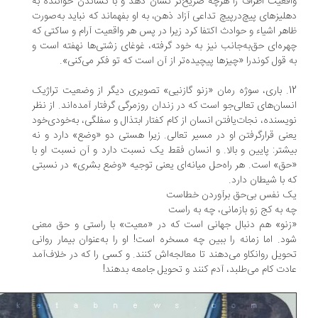
قعیت اطراف را هرچه صریح‌تر نشان دهد و با کشاندن خواننده به
لیزهای پیچ‌درپیچ تداعی آزاد ذهن، به او بفهماند که نباید به‌صورت
هر اشیاء و حوادث اکتفا کرد زیرا در پس هر واقعیت آرام و ساکتی که
ره‌ای حق‌به‌جانب نیز به خود گرفته، غوغای زشتی‌ها نهفته است و
‌ قول کوندرا «چیزها پیچیده‌تر از آن است که تو فکر می‌کنی».
12. باری، سوژه رمان «زنو گازنیی» تصویری دیگر از وضعیت تراژیک
سان‌های تعالی‌جو است که در زندان روزمرگی گرفتار آمده‌اند. از نظر
یسنده، نجات‌یافتن انسان از کام کفتار ابتذال و سفلگی، به‌خودی‌خود
نی قرارگرفتن او در مسیر تعالی. زیرا هستی دو «وضع» دارد و نه
شتر: پایین و بالا. و انسان فقط یک نسبت دارد و آن نسبت او با
ق» است. هر راه‌حل میانه‌ای یعنی توجیه «وضع بشری» در نسبتی
 با شیطان دارد.
ک نفس بی‌حق برآوردن خطاست
 به کج زو بازمانی، چه به راست
نو» هم دنبال جهانی است که در «معیت» با راستی و حق معنی
د. اما زمانه را ببین چه مسخره است! او را به‌عنوان بیمار روانی
ویل روانکاو می‌دهند تا معالجه‌اش کنند. و کسی را که در خلاف‌آمد
دت کام می‌طلبد، آدم کنند و تحویل جامعه بدهند!