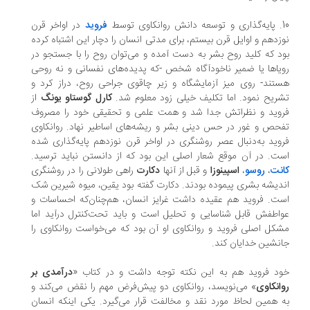
وانکاوی توسط
فروید
در اواخر قرن
زدهم و اوایل قرن بیستم، برای مدتی انسان را دچار این اشتباه کرده
د که کلید روح بشر به‌ دست ‌آمده و می‌توان روح را با جستجو در
یاها یا ضمیر ناخودآگاه شخص -که پدیده‌های نفسانی و نه روحی
تند- روی میز آزمایشگاه و زیر چاقوی جراحی روح، دراز کرد و
ریح نمود. اما تکلیف خیلی زود معلوم شد.
کارل گوستاو یونگ
از
وید و نظراتش جدا شد و همت علمی و تحقیقی خود را مصروف
حص و غور در حس دینی بشر و ریشه‌های اساطیر نهاد. روانکاوی
وید به‌دنبال عصر روشنگری در اواخر قرن نوزدهم پایه‌گذاری شده
ت. در آن‌ موقع شعار اصلی این بود که از دانستن نباید ترسید.
نت
،
روسو
،
اسپینوزا
و قبل از آنها
دکارت
راهی طولانی را در روشنگری
دیشه بشری پیموده بودند. دکارت گفته بود یقین، میوه شیرین شک
ت. فروید هم عقیده داشت غرایز انسان، هم‌چنان‌که احساسات و
اطفش قابل شناسایی و تحلیل است و باید تحت‌کنترل درآید اما
کل اصلی فروید و روانکاوی او آن بود که می‌خواست روانکاوی را
نشین خدایان کند.
د فروید هم به این نکته توجه داشت و در کتاب «
درآمدی بر
انکاوی
» می‌نویسد، روانکاوی دو پیش‌فرض مهم را نقض می‌کند و
‌ همین لحاظ مورد نقد و مخالفت قرار می‌گیرد. یکی اینکه انسان