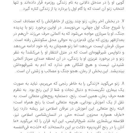
یی او را در مدخل دالانی به‌ نام زندگی روزمره قرار داده‌اند و تنها
تخاب زنو آن است که یا گام اول را بردارد یا از زندگی کناره گیرد...
7. در بخش آخر رمان، زنو چند روزی از خاطراتش را که مصادف است
 شروع جنگ اول جهانی، می‌نویسد. در اولین برخورد زنو با پدیده
گ، او با سربازی مواجه می‌شود که به آلمانی حرف می‌زند -آن‌هم در
دازظهر روزی که برای قدم‌زدن به حوالی محل سکونتش رفته است.
باز، فرمان ایست می‌دهد؛ اما زنو همچنان به راه خود ادامه می‌دهد
دلواپس شیرقهوه‌ای است که در منزل انتظار او را می‌کشد! به‌ نظر
و و در برخورد غریزی او با زندگی، در آن لحظه صدای سرباز آلمانی
یدنی نیست و هیچ اشکالی هم ندارد که آدم به شیر‌قهو‌ه‌اش
ندیشد. این بخش از رمان، هجو جنگ و مصائب و زشتی آن است.
8. زنو می‌گوید «زندگی را به ‌خاطر رنجی که می‌بریم،‌ نباید به‌ صورت
 بیماری نگریست» و دنبال نجات و شفا از این رنج بود. به‌ نظرم
ه حرف رمان، همین است. رنج، دستمایه روح‌های متعالی است. به‌
ل از یک آموزش بودایی، هرچه متعالی است با رنج همراه است؛
بته رنج متعالی. این آموزش در عرفان اسلامی نیز ریشه دارد؛ زیرا
ارف همواره محزون است» حتی در انسان‌شناسی اسلامی نیز،
اسفه بی‌شماری مانند شیخ‌الرئیس، این آیه قرآن را که می‌گوید «ما
ان را در رنج آفریدیم» دلالت بر این دانسته‌اند که «لذت» فی‌النفسه