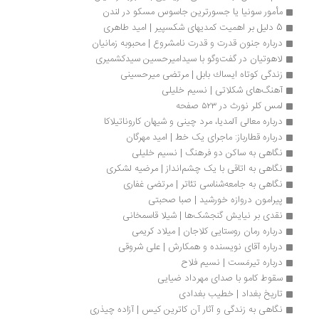
مأمور سونیا یا جسورترین جاسوس مسکو در لندن
5 دلیل بر اهمیت کمدیهای شکسپیر | امید طاهری
درباره جنون قدرت و قدرت نامشروع | محبوبه زمانیان
لاهوتیان در گفت‌وگو با سیدامیرحسین سیدکشمیری
زندگی كوتاه ایساك بابل | مرتضی میرحسینی
آهنگ‌های شکلاتی | نسیم خلیلی
لمس کلر نورث در ۵۲۳ صفحه
درباره معالی آلمدیا، مرد چینی و شیهان کاروناتیلاکا
درباره‌ قطارباز: ماجرای یک خط | امید مهرگان
نگاهی به ساکن دو فرهنگ | نسیم خلیلی
نگاهی به اتاقی با یک چشم‌انداز | مرضیه لشکری
نگاهی به جامعه‌شناسی تئاتر | مرتضی غفاری
پیرامون دروازه خورشید | صبا صحبتی
نقدی بر نیایش گنجشک‌ها | شیلا قاسمخانی
درباره رمان روستایی کلاجان | میلاد کريمی
درباره آقای نویسنده و همکارش | علی شروقی
درباره تیرمَست | نسیم فلاح	
سقوط کامو با صدای مهرداد ضیایی 
تاریخ بغداد | خطیب بغدادی
نگاهی به زندگی و آثار آن کاترین کیس | آزاده چیذری