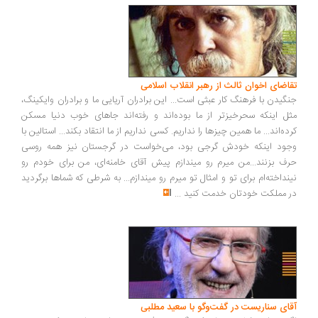
اضای اخوان ثالث از رهبر انقلاب اسلامی
گیدن با فرهنگ کار عبثی است... این برادران آریایی ما و برادران وایکینگ،
ل اینکه سحرخیزتر از ما بوده‌اند و رفته‌اند جاهای خوب دنیا مسکن
ده‌اند... ما همین چیزها را نداریم. کسی نداریم از ما انتقاد بکند... استالین با
ود اینکه خودش گرجی بود، می‌خواست در گرجستان نیز همه روسی
ف بزنند...من میرم رو میندازم پیش آقای خامنه‌ای، من برای خودم رو
نداخته‌ام برای تو و امثال تو میرم رو میندازم... به شرطی که شماها برگردید
 مملکت خودتان خدمت کنید
...
ای سناریست در گفت‌وگو با سعید مطلبی