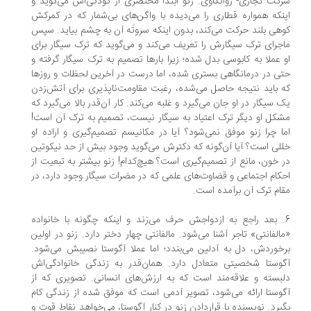
کت تجاری- روانکاوی. زنو ابتدا مختصری از کودکی‌اش می‌گوید و
نکه همواره قطاری را می‌دیده با واگن‌های بی‌شمار که در کمرکش
هی بلند حرکت می‌کند، بدون اینکه سروتَه آن به ‌چشم بیاید. سپس
جرای ترک سیگارش را تعریف می‌کند و می‌گوید که ترک سیگار برای
 عملا به کابوسی بدل شده؛ زیرا بارها تصمیم به ترک سیگار گرفته و
ی در درمانگاهی بستری شده، اما درست در آخرین لحظات و روزها
 باید نتیجه حاصل می‌شده، رغبت مقاومت‌ناپذیری برای آتش‌زدن
 سیگار در او جان می‌گیرد و غلبه می‌کند. کار آن‌قدر بالا می‌گیرد که
کل او دیگر ترک اعتیاد به سیگار نیست، تصمیم به ترک آن است!
ا چرا زنو موفق نمی‌شود؟ آیا در مکانیسم تصمیم‌گیری و اراده او
لی است؟ آیا آن‌گونه که دکترش می‌گوید وجود بیش از حد نیکوتین
 خون، مانع از تصمیم‌گیری است؟ هیچ‌کدام! زنو بیشتر به تبعیت از
کام اجتماعی و قضاوت‌های علمی که در مضرات سیگار وجود دارد، در
ام ترک آن برآمده است.
6. بعد راجع به ازدواجش حرف می‌زند و اینکه چگونه با خانواده
الفانتی» تاجر آشنا می‌شود. مالفانتی چهار دختر دارد. زنو در اولین
خوردش، دل به آدلین می‌بندد؛ اما عملا آگوستا نصیبش می‌شود.
وستا شخصیتی متعادل دارد. همان‌قدر به زندگی خانوادگی‌اش
بسته و علاقه‌مند است که به ارزش‌های انسانی. تصویری که از
وستا ارائه می‌شود، تصویر آدمی است که موفق شده از زندگی کام
یرد. نویسنده با قراردادن زنو در کنار آگوستا، می‌خواهد نقاط قوت و