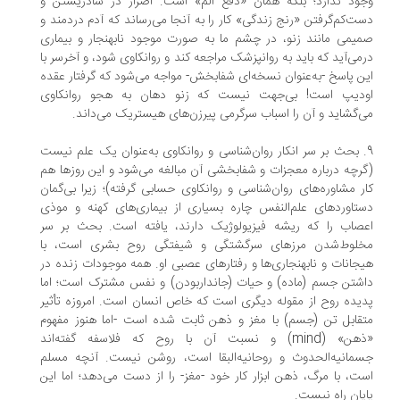
ود ندارد؛ بلکه همان «دفع‌ الم» است. اصرار در شاد‌زیستن و
ت‌کم‌گرفتن «رنج زندگی» کار را به آنجا می‌رساند که آدم دردمند و
یمی مانند زنو، در چشم ما به‌ صورت موجود نابهنجار و بیماری
‌می‌آید که باید به روانپزشک مراجعه کند و روانکاوی شود، و آخرسر با
ن پاسخ -به‌عنوان نسخه‌ای شفابخش- مواجه می‌شود که گرفتار عقده
ودیپ است! بی‌جهت نیست که زنو دهان به هجو روانکاوی
‌گشاید و آن را اسباب سرگرمی پیرزن‌های هیستریک می‌داند.
9. بحث بر سر انکار روان‌شناسی و روانکاوی به‌عنوان یک علم نیست
رچه درباره معجزات و شفابخشی آن مبالغه می‌شود و این روزها هم
ر مشاوره‌های روان‌شناسی و روانکاوی حسابی گرفته)؛ زیرا بی‌گمان
تاوردهای علم‌النفس چاره بسیاری از بیماری‌های کهنه و موذی
صاب را که ریشه فیزیولوژیک دارند، یافته است. بحث بر سر
خلوط‌شدن مرزهای سرگشتگی و شیفتگی روح بشری است، با
جانات و نا‌بهنجاری‌ها و رفتارهای عصبی او. همه موجودات زنده در
شتن جسم (ماده) و حیات (جاندار‌بودن) و نفس مشترک است؛ اما
یده روح از مقوله دیگری است که خاص انسان است. امروزه تأثیر
قابل تن (جسم) با مغز و ذهن ثابت شده است -اما هنوز مفهوم
«ذهن» (mind) و نسبت آن با روح که فلاسفه گفته‌اند
مانیه‌الحدوث و روحانیه‌البقا است، روشن نیست. آنچه مسلم
ت، با مرگ، ذهن ابزار کار خود -مغز- را از دست می‌دهد؛ اما این
یان راه نیست.