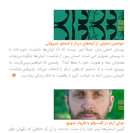
انشی تحلیلی از آینه‌های دردار | اسحاق شیروانی
سش اصلی رمان صرفاً این نیست که آیا آرمان‌ها شکست خورده‌اند یا
.پرسش عمیق‌تر این است: انسان پس از شکست آرمان‌ها چگونه می‌تواند
چنان معنا و هویت خود را حفظ کند؟... پاسخی که ابراهیم برمی‌گزیند، نه
روزی است و نه تسلیم. او راهی دیگر را انتخاب می‌کند: پذیرفتن شکست
ریخی، بدون آنکه به خیانت، گریز از واقعیت یا انکار زندگی پناه ببرد
...
ونای آرام در گفت‌وگو با فاروک شهیچ
یی انسان‌ها ترمزِ خود را از دست داده‌اند و آن کُدِ اخلاقی که نگهبان عقل