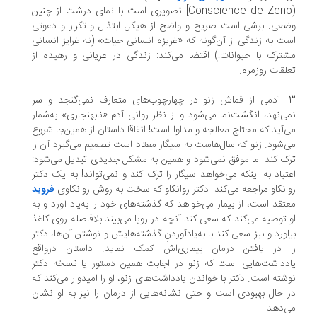
Conscience de Zeno)] تصویری است با نمای درشت از چنین
عی. برشی است صریح و واضح از هیکل ابتذال و تکرار و دعوتی
ت به زندگی از آن‌گونه که «غریزه انسانی حیات» (نه غرایز انسانی
ترک با حیوانات!) اقتضا می‌کند: زندگی در عریانی و رهیده از
لقات روزمره.
3. آدمی از قماش زنو در چهارچوب‌های متعارف نمی‌گنجد و سر
ی‌نهد، انگشت‌نما می‌شود و از نظر روانی آدم «نابهنجاری» به‌شمار
‌آید که محتاج معالجه و مداوا است!‌ اتفاقا داستان از همین‌جا شروع
‌شود. زنو که سال‌هاست به سیگار معتاد است تصمیم می‌گیرد آن را
ک کند اما موفق نمی‌شود و همین به مشکل جدیدی تبدیل می‌شود:
تیاد به اینکه می‌خواهد سیگار را ترک کند و نمی‌تواند! ‌به یک دکتر
انکاو مراجعه می‌کند. دکتر روانکاو که سخت به روش روانکاوی
فروید
تقد است، از بیمار می‌خواهد که گذشته‌های خود را به‌یاد آورد و به
 توصیه می‌کند که سعی کند آنچه در رویا می‌بیند بلافاصله روی کاغذ
اورد و نیز سعی کند با به‌یادآوردنِ گذشته‌هایش و نوشتن آن‌ها، دکتر
ا در یافتن درمان بیماری‌اش کمک نماید. داستان درواقع
دداشت‌هایی است که زنو در اجابت همین دستور یا نسخه دکتر
شته است. دکتر با خواندن یادداشت‌های زنو، او را امیدوار می‌کند که
 حال بهبودی است و حتی نشانه‌هایی از درمان را نیز به او نشان
‌دهد.