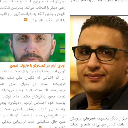
وی، ایتالیایی، یونانی و کاتالانی آنها
برمی‌گزیند، نه پیروزی است و نه تسلیم. ا
راهی دیگر را انتخاب می‌کند: پذیرفتن شکس
تاریخی، بدون آنکه به خیانت، گریز از واقعی
یا انکار زندگی پناه ببرد
...
اونای آرام در گفت‌وگو با فاروک شهیچ‭
گویی انسان‌ها ترمزِ خود را از دست داده‌اند 
آن کُدِ اخلاقی که نگهبان عقل سلیم بود،
فروریخته است. در دنیای امروز، همه
می‌خواهند فاشیست باشند؛ یعنی می‌خواهند
نفرت، محورِ زندگی‌شان باشد... ما با گوشت 
پوست خود احساس کردیم «دیگری» بودن
چه معنایی دارد... نوشتن پاسخی است به
بی‌عدالتی‌هایی که ما را احاطه کرده‌اند، و د
یی نیز از دیگر مجموعه شعرهای درویش
عین حال، ستایشی است از زیبایی زندگی و
ا یافته که در جهانی که شعر و ادبیات