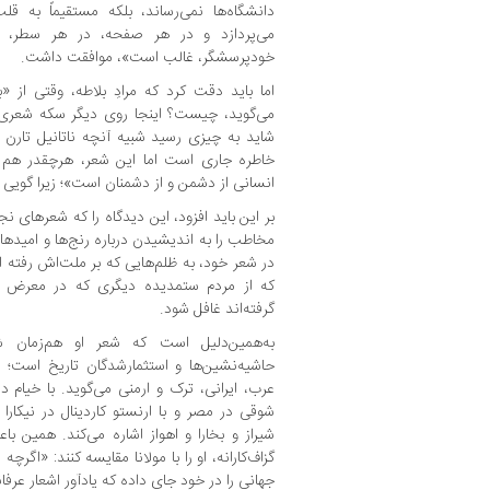
دانشگاه‌ها نمی‌رساند، بلکه مستقیماً به ق
می‌پردازد و در هر صفحه، در هر سطر، ص
خودپرسشگر، غالب است»، موافقت داشت.
اما باید دقت کرد که مرادِ بلاطه، وقتی ا
می‌گوید، چیست؟ اینجا روی دیگر سکه شعری د
شاید به چیزی رسید شبیه آنچه ناتانیل تارن
خاطره جاری است اما این شعر، هرچقدر هم ک
انسانی از دشمن و از دشمنان است»؛ زیرا گویی 
بر این باید افزود، این دیدگاه را که شعرهای نج
مخاطب را به اندیشیدن درباره‌ رنج‌ها و امید
در شعر خود، به ظلم‌هایی که بر ملت‌اش رفته ا
که از مردم ستمدیده‌ دیگری که در معرض تب
گرفته‌اند غافل شود.
به‌همین‌دلیل است که شعر او هم‌زمان
حاشیه‌نشین‌ها و استثمارشدگان تاریخ است؛ او ا
عرب، ایرانی، ترک و ارمنی می‌گوید. با خیام در
شوقی در مصر و با ارنستو کاردینال در نیکار
شیراز و بخارا و اهواز اشاره می‌کند. همین
گزاف‌کارانه، او را با مولانا مقایسه کنند: «اگر
جهانی را در خود جای داده که یادآور اشعار عرف