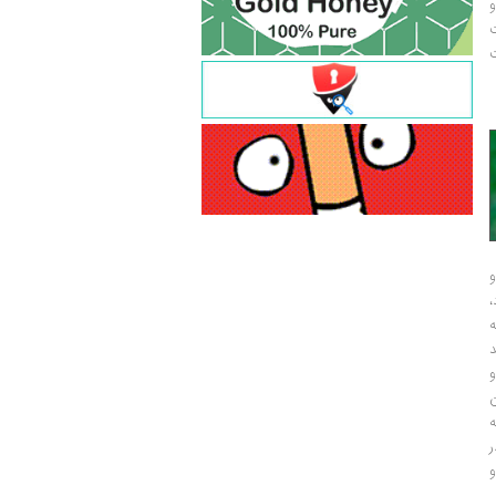
و
ت
ت
و
و
ر