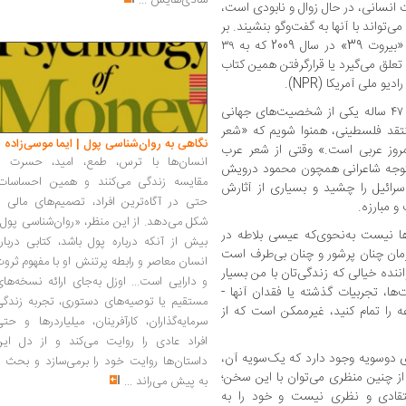
شادی‌هایش
...
 انسانی، در حال زوال و نابودی‌ است،
‌تواند با آنها به گفت‌وگو بنشیند. بر
اینها باید افزود، کسب جوایزی همچون جایزه «بیروت 39» در سال 2009 که به ۳۹
 سال داشته باشند، تعلق می‌گیرد یا قرارگرفتن همین کتاب
با این تفاسیر بیراه نیست، اگر بگوییم درویش ۴۷ ساله یکی از شخصیت‌های جهانی
تقد فلسطینی، همنوا شویم که «شعر
نگاهی به روان‌شناسی پول | ایما موسی‌زاده
روز عربی است.» وقتی از شعر عرب
انسان‌ها با ترس، طمع، امید، حسرت و
متوجه شاعرانی همچون محمود درویش
مقایسه زندگی می‌کنند و همین احساسات،
رائیل را چشید و بسیاری از آثارش
حتی در آگاه‌ترین افراد، تصمیم‌های مالی ر
و مبارزه.
شکل می‌دهد. از این منظر، «روان‌شناسی پول
ا نیست به‌نحوی‌که عیسی بلاطه در
بیش از آنکه درباره پول باشد، کتابی دربار
مان چنان پرشور و چنان بی‌طرف است
انسان معاصر و رابطه پرتنش او با مفهوم ثرو
اننده خیالی که زندگی‌تان با من بسیار
و دارایی است... اوزل به‌جای ارائه نسخه‌ها
ها، تجربیات گذشته یا فقدان آنها -
مستقیم یا توصیه‌های دستوری، تجربه زندگی
 را تمام کنید، غیرممکن است که از
سرمایه‌گذاران، کارآفرینان، میلیاردرها و حت
افراد عادی را روایت می‌کند و از دل این
ی دوسویه وجود دارد که یک‌سویه‌ آن،
داستان‌ها روایت خود را برمی‌سازد و بحث ر
ز چنین منظری می‌توان با این سخن؛
به پیش می‌راند
...
انتقادی و نظری نیست و خود را به