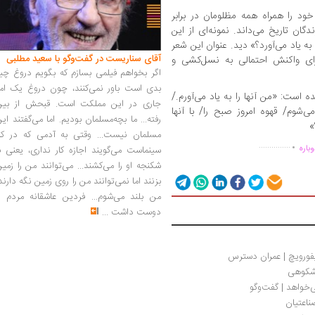
خود را همراه همه مظلومان در برابر
دگان تاریخ می‌داند. نمونه‌ای از این
به یاد می‌آورد؟» دید. عنوان این شعر
آقای سناریست در گفت‌وگو با سعید مطلبی
ای واکنش احتمالی به نسل‌کشی و
اگر بخواهم فیلمی بسازم که بگویم دروغ چی
بدی است باور نمی‌کنند، چون دروغ یک امر
 است: «من آنها را به یاد می‌آورم./
جاری در این مملکت است. قبحش از بین
‌شوم/ قهوه امروز صبح را/ با آنها
رفته... ما بچه‌مسلمان بودیم. اما می‌گفتند ای
»
.
مسلمان نیست... وقتی به آدمی که در کار
...............
باره
سینماست می‌گویند اجازه کار نداری، یعنی ب
شکنجه او را می‌کشند... می‌توانند من را زمی
بزنند اما نمی‌توانند من را روی زمین نگه دارند
من بلند می‌شوم... فردین عاشقانه مردم را
دوست داشت
...
کیفورویچ | عمران دسترس
 شکوهی
‌خواهد | گفت‌وگو
ناعتیان