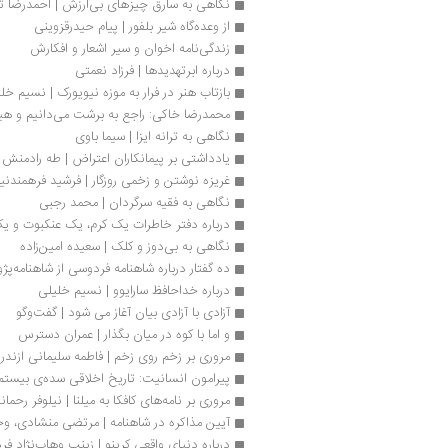
نگاهی به سارق چیزهای بی‌ارزش | احمدرضا 
از وعده‌گاه شیر بلفور | پیام حیدرقزوینی
زندگی‌نامه اخوان و سیر اشعار و افکارش
درباره ابرتهدیدها | فرزاد نعمتی
بازتاب هنر در فرار به موزه نیویورک | نسیم خل
محمدرضا خاکی: راجع ‌به برشت می‌دانیم و هیچ
نگاهی به ترانه ایزا | سیما باوی
یادداشتی بر پیمانکاران اعتراض | طه رادمنش
غریزه نوشتن و زخمی روزگار | فرشید فرهمندنیا
نگاهی به فقیه سرگردان | محمد رجبی
درباره دفتر خاطرات یک کرم، یک عنکبوت و ی
نگاهی به بی‌دوز و کلک | سعیده امین‌زاده
ده گفتار درباره شاهنامه فردوسی از شاهنامه‌پ
درباره خداحافظ سارایوو | نسیم خلیلی
آزادی با آزادی بیان آغاز می شود | گفت‌وگو
و اما با کوه در میان بگذار | عمران دسترس
مروری بر زخم روی زخم | فاطمه سلیمانی ازندر
پیرامون انسانیت: تاریخ اخلاقی سده‌ی بیستم 
مروری بر نامه‌‌های کافکا به میلنا | نیلوفر رحمانی
آیین مذاکره در شاهنامه | مرتضی منشادی، وح
درباره دنیای واقعی کرینو | زینب وهاب‌نژاد فرد