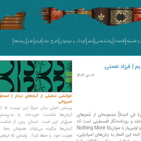
و فلسفه
اقتصاد
روانشناسی
شعر
کودک و نوجوان
طرح جلد
فیلم
طنز
ریشه‌ها
م | فرزاد نعمتی
06 دی 1404
خوانشی تحلیلی از آینه‌های دردار | اسحاق
شیروانی
پرسش اصلی رمان صرفاً این نیست که آیا
رة في الجنة] مجموعه‌ای از شعرهای
آرمان‌ها شکست خورده‌اند یا نه.پرسش
Na]، شاعر، منتقد و روزنامه‌نگار فلسطینی است که
عمیق‌تر این است: انسان پس از شکست
بین سال‌های ۲۰۰۶ تا ۲۰۱۳ میلادی سروده شده و اولین‌بار با عنوانNothing More to
آرمان‌ها چگونه می‌تواند همچنان معنا و
لبته این اشعار به زبان‌های اسپانیایی،
هویت خود را حفظ کند؟... پاسخی که ابراهی