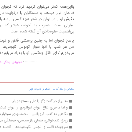
بااین‌همه کمتر می‌توان تردید کرد که نجوان 
ظالمان قرار میدهد و ستمکاران را درنهایت بازن
نگرش او را می‌توان در شعر «چه کسی ارامنه را 
عبارتی است منسوب به آدولف هیتلر که بر
بی‌اهمیت جلوه‌دادن آن گفته شده است.
پاسخ نجوان اما به چنین پرسشی قاطع و کوبنده
من هر شب با آنها سوار اتوبوس کابوس‌ها می
می‌خورم./ ای قاتل چه‌کسی تو را به‌یاد می‌آورد؟
.
..............
تجربه‌ی زندگی دو
|
|
معرفی و نقد کتاب
شعر و ادبیات کهن
متال‌باز در گفت‌وگو با علی مسعودی‌نیا
و اما ماجرای نزاع ایوان ایوانویچ و ایوان نی
نگاهی به کتاب فروپاشی | محمدمهدی سرفراز
رونق کتابخوانی، فضای باز سیاسی- فرهنگی می
سرجوخه قاسم و انجمن نکبت‌زده‌ها | فاطمه ص