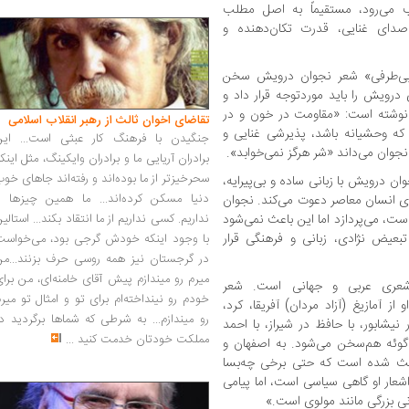
لب می‌رود، مستقیماً به اصل مطلب
دای غنایی، قدرت تکان‌دهنده و
ز «بی‌طرفی» شعر نجوان درویش سخن
رویش را باید موردتوجه قرار داد و
 نوشته است: «مقاومت در خون و در
تقاضای اخوان ثالث از رهبر انقلاب اسلامی
ه وحشیانه باشد، پذیرشی غنایی و
جنگیدن با فرهنگ کار عبثی است... این
نجوان می‌داند «شر هرگز نمی‌خوابد».
برادران آریایی ما و برادران وایکینگ، مثل اینک
سحرخیزتر از ما بوده‌اند و رفته‌اند جاهای خو
وان درویش با زبانی ساده و بی‌پیرایه،
دنیا مسکن کرده‌اند... ما همین چیزها را
های انسان معاصر دعوت می‌کند. نجوان
ست، می‌پردازد اما این باعث نمی‌شود
نداریم. کسی نداریم از ما انتقاد بکند... استالی
عیض نژادی، زبانی و فرهنگی قرار
با وجود اینکه خودش گرجی بود، می‌خواست
در گرجستان نیز همه روسی حرف بزنند...من
میرم رو میندازم پیش آقای خامنه‌ای، من برا
 شعری عربی و جهانی است. شعر
خودم رو نینداخته‌ام برای تو و امثال تو میر
ز آمازیغ (آزاد مردان) آفریقا، کرد،
رو میندازم... به شرطی که شماها برگردید د
 نیشابور، با حافظ در شیراز، با احمد
مملکت خودتان خدمت کنید
...
ا گوئه هم‌سخن می‌شود. به اصفهان و
 باعث شده است که حتی برخی چه‌بسا
چه اشعار او گاهی سیاسی است، اما پیامی
انی بزرگی مانند مولوی است.»