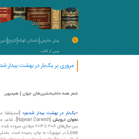
رمان خارجی
داستان کوتاه
تاریخ
دین 
پس از کتاب
مروری بر یک‌بار در بهشت بیدار شدی
شعر همه حاشیه‌‏نشین‏‌های جهان | هم‌میهن
«
یک‌بار در بهشت بیدار شدیم
» [استيقظنا م
نجوان درویش
[jwan Darwish
Lose در نیویورک به چاپ رسیده است. بعدتر ا