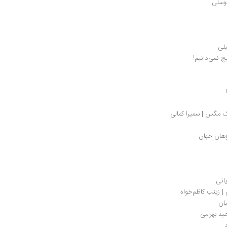
توسلی
یلی
 نمی‌دانیم!
ک مگس | سمیرا کمالی
ژوهان جهان
یانی
| زینب کاظم‌خواه
ان 
ید بهرامی