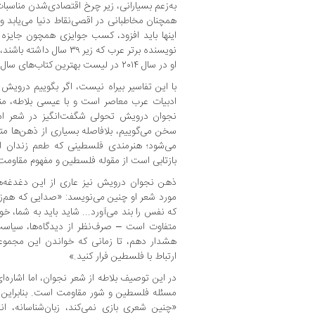
به‌زعم بسیارانی، زیر چرخ اقتصادی‌شدن مناسبات
همچنان مخاطبانی در اقصی‌نقاط دنیا می‌یابد و می
نویسنده برتر عرب که زیر ۳۹
او در سال ۲۰۱۴ در لیست بهترین کتاب‌های سال رادیو ملی آمریکا (NPR).
ادبیات عرب معاصر است و با عیسی بلاطه، من
نجوان درویش تحولی شگفت‌انگیز در شعر ام
سخن می‌گوییم، بلافاصله بسیاری از ذهن‌ها 
می‌شود؛ هنرمندی فلسطینی که طعم زندان اس
بازتابی است از مقوله فلسطین و مفهوم مقاومت 
ذهن نجوان درویش نیز عاری از این دغدغه‌ه
مورد شعر او چنین می‌نویسد: «صدایی که هم‌ز
که نفس را بند می‌آورد... شاید باید به شما، خو
متفاوت است – صرف‌نظر از دیدگاه‌ها، سیاست‌
هشدار دهم، تا زمانی که خواندن این مجموعه
ارتباط با فلسطین فرار کنید.»
در این توصیف بلاطه از شعر نجوان، اما اشاره‌ا
مسئله فلسطین و شور مقاومت است. بنابراین ا
«چنین شعری بازی نمی‌کند، زبان‌شناسانه، 