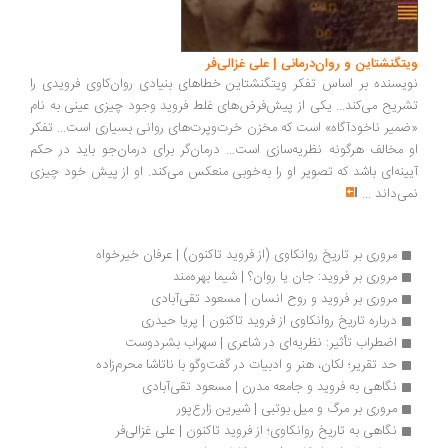
ویتگنشتاین و روان‌درمانی | علی غزالی‌فر
نویسنده بر اساس تفکر ویتگنشتاین خطاهای بنیادی روان‌کاوی فرویدی را
تشریح می‌کند... یکی از پیش‌فرض‌های غلط فروید وجود چیزی عینی به نام
«ضمیر ناخودآگاه» است که مخزن خرت‌وپرت‌های روانی بسیاری است... تفکر
او مخالف هرگونه نظریه‌سازی است... درمان‌گر برای درمان‌جو باید در حکم
آیینه‌ای باشد که تصویر او را به‌خوبی منعکس می‌کند. او از پیش خود چیزی
نمی‌داند
...
مروری بر تاریخ روانکاوی (از فروید تاکنون) | عرفان خیرخواه
مروری بر فروید: جان یا روان؟ | شیما بهره‌مند 
مروری بر فروید و روح انسان | مسعود تقی‌آبادی
درباره تاریخ روانکاوی از فروید تاکنون | پریا حیدری
اضطراب تأثیر: نظریه‌ای در شاعری | سهراب بشردوست
حد تقریر؛ لکان، هنر و ادبیات در گفت‌وگو با ناتاشا محرم‌زاده
نگاهی به فروید و جامعه مدرن | مسعود تقی‌آبادی
مروری بر مرگ و میل بوتبی | شیرین زارع‌پور
نگاهی به تاریخ روانکاوی؛ از فروید تاکنون | علی غزالی‌فر