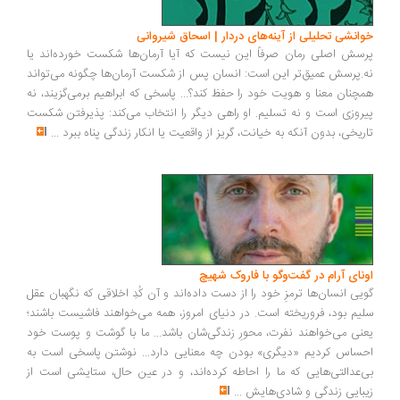
خوانشی تحلیلی از آینه‌های دردار | اسحاق شیروانی
پرسش اصلی رمان صرفاً این نیست که آیا آرمان‌ها شکست خورده‌اند یا
نه.پرسش عمیق‌تر این است: انسان پس از شکست آرمان‌ها چگونه می‌تواند
همچنان معنا و هویت خود را حفظ کند؟... پاسخی که ابراهیم برمی‌گزیند، نه
پیروزی است و نه تسلیم. او راهی دیگر را انتخاب می‌کند: پذیرفتن شکست
تاریخی، بدون آنکه به خیانت، گریز از واقعیت یا انکار زندگی پناه ببرد
...
اونای آرام در گفت‌وگو با فاروک شهیچ‭
گویی انسان‌ها ترمزِ خود را از دست داده‌اند و آن کُدِ اخلاقی که نگهبان عقل
سلیم بود، فروریخته است. در دنیای امروز، همه می‌خواهند فاشیست باشند؛
یعنی می‌خواهند نفرت، محورِ زندگی‌شان باشد... ما با گوشت و پوست خود
احساس کردیم «دیگری» بودن چه معنایی دارد... نوشتن پاسخی است به
بی‌عدالتی‌هایی که ما را احاطه کرده‌اند، و در عین حال، ستایشی است از
زیبایی زندگی و شادی‌هایش
...