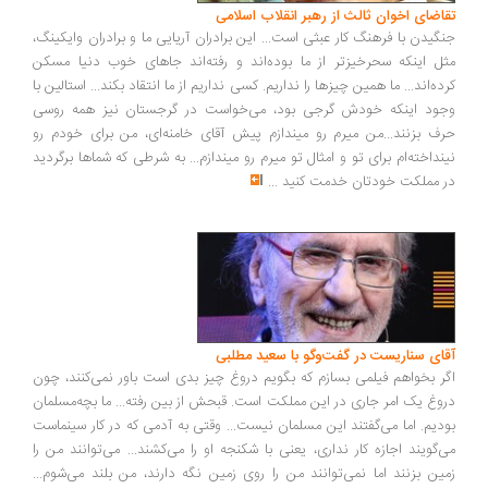
تقاضای اخوان ثالث از رهبر انقلاب اسلامی
جنگیدن با فرهنگ کار عبثی است... این برادران آریایی ما و برادران وایکینگ،
مثل اینکه سحرخیزتر از ما بوده‌اند و رفته‌اند جاهای خوب دنیا مسکن
کرده‌اند... ما همین چیزها را نداریم. کسی نداریم از ما انتقاد بکند... استالین با
وجود اینکه خودش گرجی بود، می‌خواست در گرجستان نیز همه روسی
حرف بزنند...من میرم رو میندازم پیش آقای خامنه‌ای، من برای خودم رو
نینداخته‌ام برای تو و امثال تو میرم رو میندازم... به شرطی که شماها برگردید
در مملکت خودتان خدمت کنید
...
آقای سناریست در گفت‌وگو با سعید مطلبی
اگر بخواهم فیلمی بسازم که بگویم دروغ چیز بدی است باور نمی‌کنند، چون
دروغ یک امر جاری در این مملکت است. قبحش از بین رفته... ما بچه‌مسلمان
بودیم. اما می‌گفتند این مسلمان نیست... وقتی به آدمی که در کار سینماست
می‌گویند اجازه کار نداری، یعنی با شکنجه او را می‌کشند... می‌توانند من را
زمین بزنند اما نمی‌توانند من را روی زمین نگه دارند، من بلند می‌شوم...