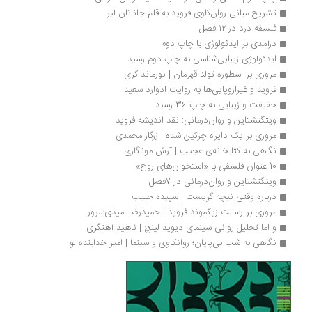
تشریح مبانی روان‌کاوی فروید به قلم جاناتان لیر
فلسفه درد در ۱۲ فصل
درآمدی بر ایدئولوژی با چاپ دوم 
ایدئولوژی زیبایی‌شناسی به چاپ دوم رسید
مروری بر اسطوره تولد قهرمان | نورماند کری
فروید و غیراروپایی‌ها به روایت ادوارد سعید
حقیقت و زیبایی به چاپ 36 رسید
ویتگنشتاین و روان‌درمانی: نقد اندیشه فروید
مروری بر یک دایره چرکین شده | زرگار محمدی
نگاهی به کتابخانه‌ی عجیب | آرش مونگاری
10 عنوان فلسفی با «استخوان‌های روح»
ویتگنشتاین و روان‌درمانی در 7فصل
درباره وقتی نیچه گریست | سپیده حبیب
مروری بر رسالت زیگموند فروید | حمیدرضا امیدی‌سرور
و اما تحلیل روانی سینمای دیوید لینچ | ناهید آهنگری
نگاهی به شب بی‌پایان؛ روانکاوی و سینما | امیر خدابنده لو