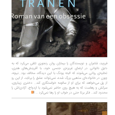
فروید‌، شاعران‌ و نویسندگان‌ را بیماران روان رنجوری تلقی می‌کرد که به
دلیل ناتوانی در‌ ارضای‌ غریزه‌ی جنسی خود، با آفرینش‌های هنری،
تخلیه‌ی روانی می‌شوند که البته یونگ با این دیدگاه‌، مخالف‌ بود‌...نیچه،
چون در خانواده‌ای مذهبی بزرگ شده، نمی‌تواند عشق را برتابد، از این‌ رو‌
از پل می‌خواهد که برای او از سالومه خواستگاری کند... دختری زیباروی‌،
سرکش‌ و رهاست که به هیچ روی حاضر نمی‌شود با ازدواج، آزادی‌اش را
محدود کند... فکر برتا حتی در خواب او را‌ رها نمی‌کرد
...