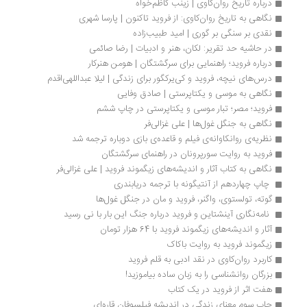
درباره تاریخ روان‌کاوی | زینب کاظم‌خواه
نگاهی به تاریخ روان‌کاوی: از فروید تاکنون | پارسا شهری 
نقدی بر سنگی بر گوری | امید طبیب‌زاده
در حاشیه حد تقریر: لکان، هنر و ادبیات | رضا صائمی
درباره فروید؛ راهنمایی برای سرگشتگان | هومن هنرکار
درس‌های نیچه، فروید و کی‌یرکگور برای زندگی | لیلا عبداللهی‌اقدم
نگاهی به موسی و یکتاپرستی | صادق وفایی
فروید؛ مصر؛ تبار موسی و یکتاپرستی در چاپ ششم
نگاهی به جنگل غول‌ها | علی غزالی‌فر
نظریه‌ی روانکاوانه‌ی فیلم و قاعده‌ی بازی دوباره ترجمه شد
فروید به روایت سورپرونان در راهنمای سرگشتگان
نگاهی به کتاب آثار و اندیشه‌های زیگموند فروید | علی غزالی‌فر
 چاپ چهاردهم از آنتیگونه با ترجمه دریابندری
گوته، تولستوی، واگنر، فروید و مان در جنگل غول‌ها
 نامه‌نگاری آینشتاین و فروید درباره جنگ این بار با نی رسید
آثار و اندیشه‌های زیگموند فروید با 64 هزار تومان
زیگموند فروید به روایت باکاک
کاربرد روان‌کاوی در نقد ادبی به قلم فروید
بزرگان روانشناسی را به زبان ساده بیاموزید!
هفت اثر از فروید در یک کتاب
چاپ سوم معنای زندگی در اندیشه فیلسوفان قاره‌ای