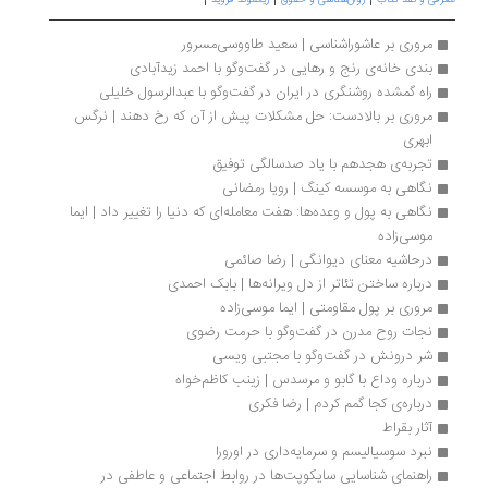
رفی و نقد کتاب
روان‌شناسی و حقوق
زیگموند فروید
مروری بر عاشوراشناسی | سعید طاووسی‌مسرور
بندی خانه‌ی رنج و رهایی در گفت‌وگو با احمد زیدآبادی
راه گمشده روشنگری در ایران در گفت‌وگو با عبدالرسول خلیلی
مروری بر بالادست: حل مشکلات پیش از آن که رخ دهند | نرگس 
ابهری 
تجربه‌ی هجدهم با یاد صدسالگی توفیق
نگاهی به موسسه کینگ | رویا رمضانی
نگاهی به پول و وعده‌ها: هفت معامله‌ای که دنیا را تغییر داد | ایما 
موسی‌زاده
درحاشیه معنای دیوانگی | رضا صائمی 
درباره ساختن تئاتر از دل ویرانه‌ها | بابک احمدی
مروری بر پول مقاومتی | ایما موسی‌زاده 
نجات روح مدرن در گفت‌وگو با حرمت رضوی
شر درونش در گفت‌وگو با مجتبی ویسی
درباره وداع با گابو و مرسدس | زینب کاظم‌خواه
درباره‌ی کجا گمم کردم | رضا فکری
آثار بقراط
نبرد سوسیالیسم و سرمایه‌داری در اورورا
راهنمای شناسایی سایکوپت‌ها در روابط اجتماعی و عاطفی در 