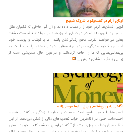
ونای آرام در گفت‌وگو با فاروک شهیچ
یی انسان‌ها ترمزِ خود را از دست داده‌اند و آن کُدِ اخلاقی که نگهبان عقل
یم بود، فروریخته است. در دنیای امروز، همه می‌خواهند فاشیست باشند؛
نی می‌خواهند نفرت، محورِ زندگی‌شان باشد... ما با گوشت و پوست خود
ساس کردیم «دیگری» بودن چه معنایی دارد... نوشتن پاسخی است به
‌عدالتی‌هایی که ما را احاطه کرده‌اند، و در عین حال، ستایشی است از
بایی زندگی و شادی‌هایش
...
اهی به روان‌شناسی پول | ایما موسی‌زاده
سان‌ها با ترس، طمع، امید، حسرت و مقایسه زندگی می‌کنند و همین
ساسات، حتی در آگاه‌ترین افراد، تصمیم‌های مالی را شکل می‌دهد. از این
ظر، «روان‌شناسی پول» بیش از آنکه درباره پول باشد، کتابی درباره انسان
اصر و رابطه پرتنش او با مفهوم ثروت و دارایی است... اوزل به‌جای ارائه