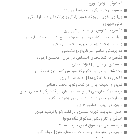
گفت‌وگو با زهره نوری  
جاسوسی در تاریکی | سعیده امین‌زاده
پیرامون خون می‌چکد هنوز؛ زندگی باورنکردنی داستایفسکی | 
مانی سپهری
نگاهی به نفوس مرده | نادر شهریوری
پیرامون ناخن کشیدن روی صورت شفیع‌الدین | نجمه نیلی‌پور
و اما ما اینجا داریم می‌‎میریم | احسان راسخی
ده پرسش اساسی در تاریخ روانشناسی
نگاهی به شکاف‌های اجتماعی در ایران | محسن آزموده
حاشیه‌ای بر جان‌ور | فرزاد نعمتی
یادداشتی بر تو این فکرم که تمومش کنم | فرزانه صفائی
نگاهی به خانه گربه‌ها | احمد عدنانی‌پور
تاریخ و ادبیات ایران در گفت‌وگو با محمد دهقانی
مردم در گفتمان‌های تاریخ معاصر ایران در گفت‌وگو با عیسی عبدی
خاطرات و خطرات ادوارد اسنودن| زهره مسکنی
مروری بر ایوب | صادق وفایی
اصول مدیریت تجربه مشتری در گفت‌وگو با فرشید عبدی
زندگی و آثار ویکتور هوگو از نگاه موروا
جرم سیاسی در حقوق ایران تعریف شد؟!
مروری بر راهبردهای سماجت علف‌های هرز | جواد لگزیان