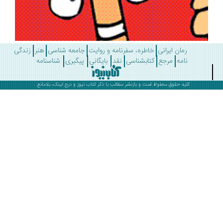
رمان ایرانی
خاطره، سفرنامه و روایت
جامعه شناسی
هنر
زندگی
نامه
مرجع
کتابشناسی
نقد
بایگانی
پیگیری
شناسنامه
کلیه حقوق محفوظ است و بازنشر مطالب با ذکر
کتاب نیوز
و درج لینک، بلامانع .