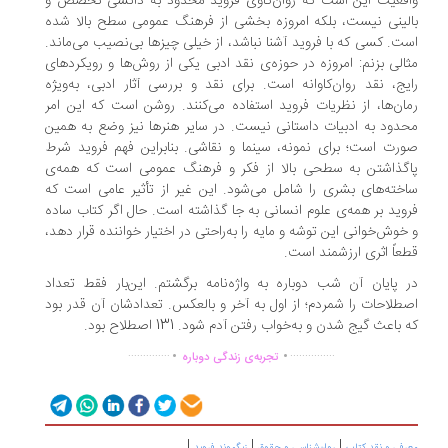
قعیت این است که روان‌کاوی فروید محدود به دانشی تخصص و
لینی نیست، بلکه امروزه بخشی از فرهنگ عمومی سطح بالا شده
ت. کسی که با فروید آشنا نباشد، از خیلی چیزها بی‌نصیب می‌ماند.
الی بزنم: امروزه در حوزه‌ی نقد ادبی یکی از روش‌ها و رویکردهای
یج، نقد روان‌کاوانه است. برای نقد و بررسی آثار ادبی، به‌ویژه
ان‌ها، از نظریات فروید استفاده می‌کنند. روشن است که این امر
دود به ادبیات داستانی نیست. در سایر هنرها نیز وضع به همین
رت است؛ برای نمونه، سینما و نقاشی. بنابراین فهم فروید شرط
گذاشتن به سطحی بالا از فکر و فرهنگ عمومی است که همه‌ی
خته‌های بشری را شامل می‌شود. این غیر از تأثیر عامی است که
وید بر همه‌ی علوم انسانی به جا گذاشته است. حال اگر کتاب ساده
خوش‌خوانی این توشه و مایه را به‌راحتی در اختیار خواننده قرار دهد،
عاً اثری ارزشمند است.
 پایان آن شب دوباره به واژه‌نامه برگشتم. این‌بار فقط تعداد
طلاحات را شمردم؛ از اول به آخر و بالعکس. تعدادشان آن قدر بود
باعث گیج شدن و به‌خواب رفتن آدم شود. 131 اصطلاح بود.
.
.
..............
...............
تجربه‌ی زندگی دوباره
|
|
|