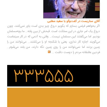
ای سناریست در گفت‌وگو با سعید مطلبی
ر بخواهم فیلمی بسازم که بگویم دروغ چیز بدی است باور نمی‌کنند، چون
وغ یک امر جاری در این مملکت است. قبحش از بین رفته... ما بچه‌مسلمان
دیم. اما می‌گفتند این مسلمان نیست... وقتی به آدمی که در کار سینماست
‌گویند اجازه کار نداری، یعنی با شکنجه او را می‌کشند... می‌توانند من را
ین بزنند اما نمی‌توانند من را روی زمین نگه دارند، من بلند می‌شوم...
دین عاشقانه مردم را دوست داشت
...