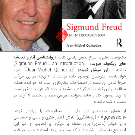
‌راست رفتم به سراغ بخش پایانی کتاب «
روانشناسی آثار و اندیشه
ی زیگموند فروید
» [Sigmund Freud : an introduction]
شته
ژان میشل کینودو
[Jean-Michel Quinodoz]، یعنی
اژه‌نامه». مترجمان توضیح داده بودند که «آن‌چه در پی می‌آید
فاً شامل آن دسته از اصطلاحات روان‌کاوی است که خواننده هنگام
العه‌ی این کتاب یا دیگر کتب مشابه یا خود آثار فروید ممکن است
 آن‌ها برخورد کند و شاید بخواهد تعریفی مفید و مختصر از آن‌ها در
ت داشته باشد.»
 همان صفحه‌ی اول یکی از اصطلاحات را ورانداز کردم:
«Aggression / (پرخاشگری): تلاش آشکار فکری و عملی و احساسی
یا خیالی (فانتزی) برای سلطه بر دیگری یا تخریب او. نیز این
طلاح به سائقی اشاره دارد که مسبب این‌ها است.» خب، در قدم