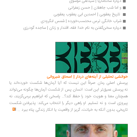
درباره سانتاماریا | سیدعلی موسوی
و اما شب جاهلان | حسن زعفرانی
 تاریخ یعقوبی | احمدبن ابی یعقوب یعقوبی
شراب خانگی ترس محتسب‌خورده | شمس لنگرودی
درباره سخن‌گفتن به نام خدا: فقه، اقتدار و زنان | ساجده گودرزی
انشی تحلیلی از آینه‌های دردار | اسحاق شیروانی
سش اصلی رمان صرفاً این نیست که آیا آرمان‌ها شکست خورده‌اند یا
.پرسش عمیق‌تر این است: انسان پس از شکست آرمان‌ها چگونه می‌تواند
چنان معنا و هویت خود را حفظ کند؟... پاسخی که ابراهیم برمی‌گزیند، نه
روزی است و نه تسلیم. او راهی دیگر را انتخاب می‌کند: پذیرفتن شکست
ریخی، بدون آنکه به خیانت، گریز از واقعیت یا انکار زندگی پناه ببرد
...