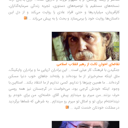
خه‌های مستقیم یا توصیه‌های دستوری، تجربه زندگی سرمایه‌گذاران،
رآفرینان، میلیاردرها و حتی افراد عادی را روایت می‌کند و از دل این
ستان‌ها روایت خود را برمی‌سازد و بحث را به پیش می‌راند
...
اضای اخوان ثالث از رهبر انقلاب اسلامی
گیدن با فرهنگ کار عبثی است... این برادران آریایی ما و برادران وایکینگ،
ل اینکه سحرخیزتر از ما بوده‌اند و رفته‌اند جاهای خوب دنیا مسکن
ده‌اند... ما همین چیزها را نداریم. کسی نداریم از ما انتقاد بکند... استالین با
ود اینکه خودش گرجی بود، می‌خواست در گرجستان نیز همه روسی
ف بزنند...من میرم رو میندازم پیش آقای خامنه‌ای، من برای خودم رو
نداخته‌ام برای تو و امثال تو میرم رو میندازم... به شرطی که شماها برگردید
 مملکت خودتان خدمت کنید
...