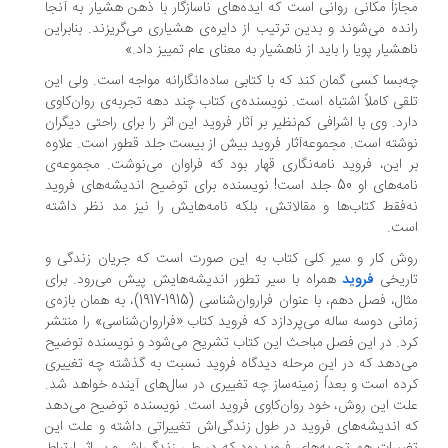
ازاً مکانی روانی است که ایده‌های ناسازگار با ذهن هشیار به آنجا
نده می‌شوند و بدین ترتیب از دایره‌ی هشیاری می‌گریزند. بنابراین
هشیار پویا را باید از ناهشیار به معنای عام تمییز داد.»
‌بسا کسی گمان کند که با کتابی ساده‌انگارانه مواجه است. ولی این
قی کاملاً اشتباه است. نویسنده‌ی کتاب چند دهه تجربه‌ی روان‌کاوی
رد. وی با اشرافی کم‌نظیر بر آثار فروید این اثر را برای راحتی دیگران
شته است. مجموعه‌آثار فروید بیش از بیست جلد قطور است. علاوه
 این، فروید نامه‌نگاری قهار بود که فراوان می‌نوشت. مجموعه‌ی
نامه‌های او 50 جلد است! نویسنده برای توضیح اندیشه‌های فروید
‌فقط کتاب‌ها و مقالاتش، بلکه نامه‌هایش را نیز مد نظر داشته
ت.
ش کار و سیر کلی کتاب به این صورت است که جریان زندگی و
ریخی
فروید
همراه با سیر تطور اندیشه‌هایش پیش می‌رود. برای
مثال، فصل دهم، با عنوان فراروان‌شناسی (1915-1917)، به همان بازه‌ی
انی دوسه ساله می‌پردازد که فروید کتاب «فراروان‌شناسی» را منتشر
د. در این فصل مباحث این کتاب تشریح می‌شود و نویسنده توضیح
‌دهد که در این مرحله دیدگاه فروید نسبت به گذشته چه تغییری
ده است و بعداً زمینه‌ساز چه تغییری در سال‌های آینده خواهد شد.
ت این روش، خود روان‌کاوی فروید است. نویسنده توضیح می‌دهد
 اندیشه‌های فروید در طول زندگی‌اش تغییراتی داشته و علت این