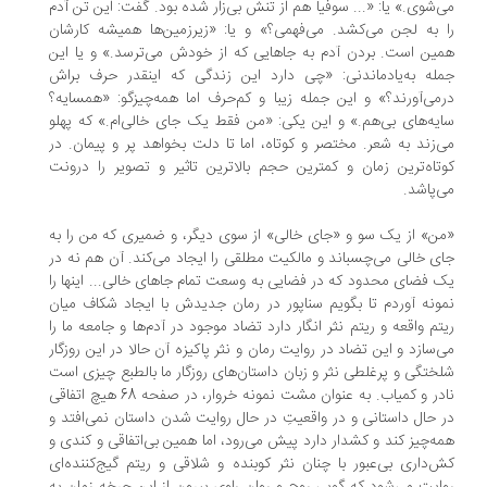
‌شوی.» یا: «... سوفیا هم از تنش بی‌زار شده بود. گفت: این تن آدم
 به لجن می‌کشد. می‌فهمی؟» و یا: «زیرزمین‌ها همیشه کارشان
ین است. بردن آدم به جاهایی که از خودش می‌ترسد.» و یا این
له به‌یادماندنی: «چی دارد این زندگی که اینقدر حرف براش
می‌آورند؟» و این جمله زیبا و کم‌حرف اما همه‌چیزگو: «همسایه؟
یه‌های بی‌هم.» و این یکی: «من فقط یک جای خالی‌ام.» که پهلو
‌زند به شعر. مختصر و کوتاه، اما تا دلت بخواهد پر و پیمان. در
تاه‌ترین زمان و کمترین حجم بالاترین تاثیر و تصویر را درونت
‌پاشد.
ن» از یک سو و «جای خالی» از سوی دیگر، و ضمیری که من را به
ی خالی می‌چسباند و مالکیت مطلقی را ایجاد می‌کند. آن هم نه در
 فضای محدود که در فضایی به وسعت تمام جاهای خالی... اینها را
ونه آوردم تا بگویم سناپور در رمان جدیدش با ایجاد شکاف میان
تم واقعه و ریتم نثر انگار دارد تضاد موجود در آدم‌ها و جامعه ما را
‌سازد و این تضاد در روایت رمان و نثر پاکیزه آن حالا در این روزگار
ختگی و پرغلطی نثر و زبان داستان‌های روزگار ما بالطبع چیزی است
نادر و کمیاب. به عنوان مشت نمونه خروار، در صفحه 68 هیچ اتفاقی
 حال داستانی و در واقعیتِ در حال روایت‌ شدن داستان نمی‌افتد و
ه‌چیز کند و کشدار دارد پیش می‌رود، اما همین بی‌اتفاقی و کندی و
‌داری بی‌عبور با چنان نثر کوبنده و شلاقی و ریتم گیج‌کننده‌ای