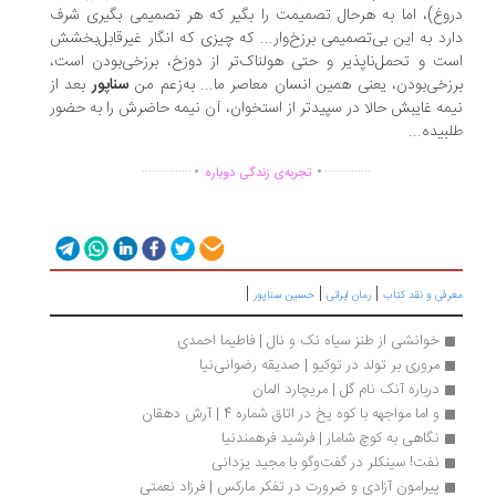
وغ)، اما به هرحال تصمیمت را بگیر که هر تصمیمی بگیری شرف
رد به این بی‌تصمیمی برزخ‌وار... که چیزی که انگار غیرقابل‌بخشش
ت و تحمل‌ناپذیر و حتی هولناک‌تر از دوزخ، برزخی‌بودن است،
زخی‌بودن، یعنی همین انسان معاصر ما... به‌زعم من
سناپور
بعد از
مه غایبش حالا در سپیدتر از استخوان، آن نیمه حاضرش را به حضور
بیده...
.
.
...............
..............
تجربه‌ی زندگی دوباره
|
|
|
رفی و نقد کتاب
رمان ایرانی
حسین سناپور
خوانشی از طنز سیاه نک و نال | فاطیما احمدی
مروری بر تولد در توکیو | صدیقه رضوانی‌نیا
درباره آنک نام گل | مریچارد المان
و اما مواجهه با کوه یخ در اتاق شماره 4 | آرش دهقان
نگاهی به کوچ شامار | فرشید فرهمندنیا
نفت! سینکلر در گفت‌وگو با مجید یزدانی
پیرامون آزادی و ضرورت در تفکر مارکس | فرزاد نعمتی