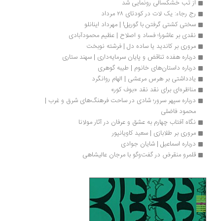
از تب خشکسالی رونمایی شد
رج رجاء: یک لات در کودتای ۲۸ مرداد 
سختی کشتی گرفتن با گوریل! | مهرداد اینانلو
نقدی بر عاشورا؛ فساد و اصلاح | عظیم محمودآبادی
مروری بر کاندید یا ساده دل | فرشته نوبخت
درباره هفده تناقض و پایان سرمایه‌داری | سهند ستاری
درباره داستان‌های خانوم | طیبه گوهری
یادداشتی بر هرس مرعشی | الهام روانگرد
مناظره‌ای برای نقد نقد «بوف کور»
درباره سپهر سرور؛ شادی در ساحت فرهنگ‌های شرق و غرب | 
محمود فاضلی
نگاه آفتاب چهارم به عشق و عرفان در آثار مولانا
مروری بر طلابازی | سعید کاویانپور
درباره اسماعیل | شایان جوادی
قلمرو منقرض در گفت‌وگو با مرجان عالیشاهی