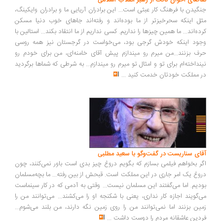
اضای اخوان ثالث از رهبر انقلاب اسلامی
گیدن با فرهنگ کار عبثی است... این برادران آریایی ما و برادران وایکینگ،
ل اینکه سحرخیزتر از ما بوده‌اند و رفته‌اند جاهای خوب دنیا مسکن
ده‌اند... ما همین چیزها را نداریم. کسی نداریم از ما انتقاد بکند... استالین با
ود اینکه خودش گرجی بود، می‌خواست در گرجستان نیز همه روسی
ف بزنند...من میرم رو میندازم پیش آقای خامنه‌ای، من برای خودم رو
نداخته‌ام برای تو و امثال تو میرم رو میندازم... به شرطی که شماها برگردید
 مملکت خودتان خدمت کنید
...
ای سناریست در گفت‌وگو با سعید مطلبی
ر بخواهم فیلمی بسازم که بگویم دروغ چیز بدی است باور نمی‌کنند، چون
وغ یک امر جاری در این مملکت است. قبحش از بین رفته... ما بچه‌مسلمان
دیم. اما می‌گفتند این مسلمان نیست... وقتی به آدمی که در کار سینماست
‌گویند اجازه کار نداری، یعنی با شکنجه او را می‌کشند... می‌توانند من را
ین بزنند اما نمی‌توانند من را روی زمین نگه دارند، من بلند می‌شوم...
دین عاشقانه مردم را دوست داشت
...