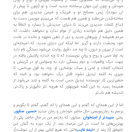
 وا می‌تاباند که معجونی است از واقعیت بیرونی و روح و روان
دش و چون این جهان برساخته جدید است و نو (چون تا پیش از
ن نبوده)، پس مصالح نو و فیزیک و شیمی جدیدی هم برای
خته‌شدن می‌طلبد و همین هم هست که می‌بینیم جویس دست به
داع کلمات جدیدی می‌زند تا دنیای جدیدش را بسازد و اتفاقا به
ین دلیل هم خواننده زیادی از عوام ندارد و نخواهد داشت، که
دم همیشه از چیزهای جدید و دور از ذهن معهود و مانده در عادت
د وحشت دارند و گریز. اما اینکه این دنیای جدید، که آمیخته‌ای‌
ت از بیرون و درون، تا چه حد دقیق روایت می‌شود بستگی تام دارد
: اولا حس و روح و روانِ نویسنده که تا چه اندازه پالایش یافته در
ت درک واقعیات، و دوم بستگی دارد به وسواس او در گزینش و
تخاب کلمات و لحن و سبک نوشتاری او. چه، به قول بورخس، تا
زی به کلمه تبدیل نشود قابل درک نخواهد بود و البته که
یرترین کار نویسنده تبدیل حس است به کلمه و لابد می‌شود از
ینجا رسید به این گفته شوپنهاور که هرچه نثر دقیق‌تر و پاک‌تر،
دیشه هم ناب‌تر... .
ا از این همه‌ای که گفتم و این همه‌ای را که گفتم، گفتم تا بگویم و
سم به رمان‌نویسی حال حاضر خودمان و رمان جدید
حسین سناپور
،
عنی
سپیدتر از استخوان
. سناپور، که به‌زعم من در حال حاضر یکی از
ترین‌های ما است در این عرصه، بعد از یک دوره به گمان من
موفق (از بعد از «
نیمه غایب
»‌اش که هیچ کتابی بهتر از آن ننوشت)،