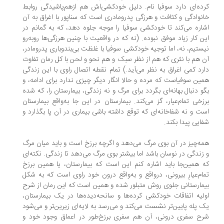
ده‌ای دارد سوفیا نام. دلیل خودکشی‌اش هم ازهم‌پاشیدگی روابط
نوادگی و کثافت و هرزگی پدرومادری است که سناپور با اغراق به آن
اره می‌کند تا خودکشی سوفیا را موجه جلوه دهد، که به گمانم در
ن کار زیاد موفق نبوده. (نه که در واقعیت با چنین هرزگی‌ها روبه‌رو
ستیم، نه، اما توجیه خودکشی سوفیا با غلظت بی‌بندوباری پدرومادر،
 هم با نثری که هم از نظر سبک و هم نحو و لحن با کل رمان تفاوت
رد کمی اغراق به نظر می‌آید.) تمام نقطه اتصال راوی با این زندگی
ین سوفیاست که مرده و حالا انگار دیگر چیزی ندارد برای ادامه، و
و دنبال بهانه‌ای بگردد برای مرگ و نه زندگی، بیمارستان را، که شده
زخی تمام‌عیار، گز می‌کند. بیمارستان در این جا به‌واقع بیمارستان
ت و نه شفاخانه‌ای که توقع داشته باشی بیماری در آن پا بگذارد و
ایی پیدا بکند.
ه‌چیز در آن بوی مرگ می‌دهد و اگرچه برزخ است و باید میان مرگ
زندگی در نوسان باشد اما بیشتر بوی مرگ می‌دهد تا زندگی. نکته‌ای
 همین‌جا باید اشاره کنم این است که بیمارستان، یا همین برزخ
ام‌عیارِ بیرونی، درواقع و به‌واقع درون خود راوی است که به شکل
مارستانی جلوی روش متبلور شده و همین است که این رمان از شرح
لیه اتفاقات خودکشی کرده‌ها و سانحه‌دیده‌ها در یک بیمارستان،
 پله پایین‌تر نشست می‌کند و می‌رسد به لایه‌ای زیرین‌تر و می‌شود
ح سفری درونی، آن هم سفری برزخ‌طور در اعماق وجود خود و