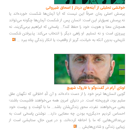
انشی تحلیلی از آینه‌های دردار | اسحاق شیروانی
سش اصلی رمان صرفاً این نیست که آیا آرمان‌ها شکست خورده‌اند یا
.پرسش عمیق‌تر این است: انسان پس از شکست آرمان‌ها چگونه می‌تواند
چنان معنا و هویت خود را حفظ کند؟... پاسخی که ابراهیم برمی‌گزیند، نه
روزی است و نه تسلیم. او راهی دیگر را انتخاب می‌کند: پذیرفتن شکست
ریخی، بدون آنکه به خیانت، گریز از واقعیت یا انکار زندگی پناه ببرد
...
ونای آرام در گفت‌وگو با فاروک شهیچ
یی انسان‌ها ترمزِ خود را از دست داده‌اند و آن کُدِ اخلاقی که نگهبان عقل
یم بود، فروریخته است. در دنیای امروز، همه می‌خواهند فاشیست باشند؛
نی می‌خواهند نفرت، محورِ زندگی‌شان باشد... ما با گوشت و پوست خود
ساس کردیم «دیگری» بودن چه معنایی دارد... نوشتن پاسخی است به
‌عدالتی‌هایی که ما را احاطه کرده‌اند، و در عین حال، ستایشی است از
بایی زندگی و شادی‌هایش
...