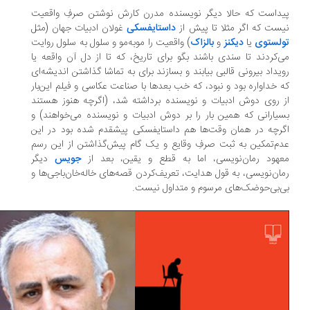
داست که حالا دیگر نویسنده مدرن کارش نوشتن صرفِ واقعیت
ست که اگر مثلا تا پیش از
داستایفسکی
غولان ادبیات جهان (مثل
ولستوی
یا
دیکنز
و
بالزاک
) واقعیت را موبه‌مو و سلول به سلول روایت
‌کردند تا سندی باشند بگو برای تاریخ، که تا از دل آن واقعه یا
یداد بیرونی قالبی بیابند و بسازند برای به تماشا گذاشتن اندیشه‌ای
 خداواره بود و نبود، که خب بعدها با صناعت عکاسی و فیلم این‌بار
 روی دوش ادبیات و نویسنده برداشته شد، (اگرچه هنوز هستند
یارانی که همین بار را بر دوش ادبیات و نویسنده می‌خواهند) و
رچه در همان وقت‌ها هم داستایفسکی پیشقدم شده بود در این
م‌تمکین به ثبت صرفِ وقایع و یک گام پیش‌گذاشتن از این رسم
عهود رمان‌نویسی، اما به قطع و یقین، بعد از
جویس
دیگر
ان‌نویسی، به قول هدایت، تعریف‌کردن قصه‌های خاله‌خان‌باجی‌ها و
‌بی‌حوضک‌های مرسوم و متداول نیست.