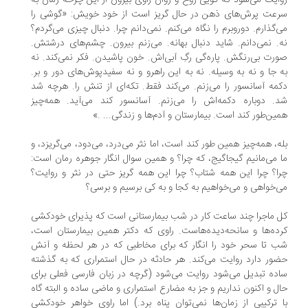
ایت می‌شود که گویی روح و روان راوی بیرون از این چرخه زمان به
عت پرش‌های ذهن در حال گریز است از خود خویش: «گوشی را
‌گذارم. دوروبرم را نگاه می‌کنم. نمی‌دانم چرا. دنبال چیزی می‌گردم؟
. نمی‌دانم. شاید دنبال بهانه. می‌زنم بیرون. چشم‌های درشتش.
رت بی‌رنگش. پاره‌گی رگِ آبی‌اش. خون پاشیدن. فکر نمی‌کند. نه
 جا و نه به وسیله. نه به این راهرو و نه سفید‌پوش‌های دور و بر.
مه آسانسور را می‌زنم. می‌کند فقط. تکه‌ای از تنش‌ را. هرچه شد
. دوباره دکمه‌اش را می‌زنم. آسانسور کند می‌آید. همه‌چیز
ین‌طور کند است. بیمارستان و آدم‌ها و زند‌گی... .»
ه، همه‌چیز همین طور کند است، اما نثر می‌درد، می‌دود، می‌گریزد، و
 می‌مانیم گیجاگیج، که چرا؟ و همین سوال انگار جوهره رمان است:
ا؟ چرا این همه شتاب؟ چرا این همه گریز حتی در نثر و روایت؟
‌خواهی و می‌خواهیم به کجا و به کی برسیم و برسی؟
 ماجرا چند ساعت کار در شب بیمارستانی است که پذیرای خودکشی
ده‌ها و سانحه‌دیده‌هاست. راوی که دکتر همین بیمارستان است،
 تا سحر خود را انگار که برای مخاطبی که در هر لحظه و آنش
ور دارد روایت می‌کند. هر حادثه در حال استمراری که به گذشته
ده تبدیل می‌شود روایت می‌شود (گرچه در زبان فارسی فعلی برای
ل و اکنون نداریم و جز به مضارع استمراری و ماضی ساده و البته گاه
 ترکیبی از زمان‌ها نمی‌توان پناه برد.) اما راوی خواهر خودکشی