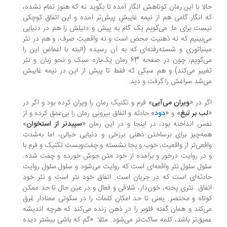
لا با این رمان کوتاهش انگار آمده تا بگوید نه که هنوز تمام نشده،
 انگار گامی هم از نیمه غایبش پیش‌تر آمده و این اتفاق کوچکی
ست برای ما. می‌گویم یک گام به پیش و دلیلش را هم در دنیایی
‌بینیم که نه ذهنیتِ محض است و نه واقعیتِ صرف، و هم در نثر
نیاتوری و شسته‌رفته‌ای که به آن رسیده (البته با اغماض این را
می‌گویم، چون در صفحه 63 رمان یک‌باره سبک و نحو زبان و نثر
ییر می‌کند) و هم سبکی که فقط تا پیش از این در نیمه غایبش
‌شد سراغش را گرفت و دید.
ر در «
ویران می‌آیی
» فرم و تکنیک رمان را ویران کرده بود و اگر در
ب بر تیغ
» و «
دود
» حادثه و اتفاق بیرونی رمان را بی‌عمق کرده و از
س انداخته بود، در اینجا و در این رمان «
سپیدتر از استخوان
»
ه‌چیز برای برساختن ذهنی برزخی و دنیایی خیالی، اما به‌شدت
قعی‌تر از واقعیت، خوب و بجا نشسته و چفت‌وبست تکنیک و فرم با
در روایت درخور و برآمده از خود متن جوش خورده و چفت شده.
ول سلول نثر واقعه‌ای است که روایت می‌شود و سلول سلول روایت
دثه‌ای است که در جریان است. اتفاق خودِ نثر است و نثر خودِ
فاق. نثری پخته، خون‌دار، شلاقی و فعال و در عین حال تا حد ممکن
تاه و مختصر. یعنی تا حد امکان کلمات را در سکوتی معنادار غرق
‌کند و همان گفته فلوبر را در ذهن زنده می‌کند که هرچه اندیشه
یق‌تر باشد، کلمه ساکت‌تر می‌شود. مثلا: «گم که باشی بیشتر دیده