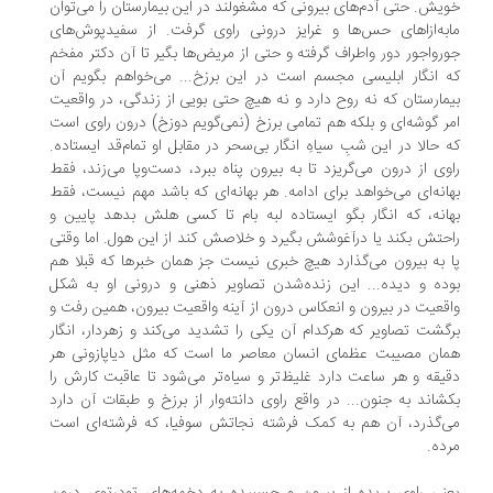
یش. حتی آدم‌های بیرونی که مشغولند در این بیمارستان را می‌توان
به‌ازاهای حس‌ها و غرایز درونی راوی گرفت. از سفید‌پوش‌های
رواجور دور واطراف گرفته و حتی از مریض‌ها بگیر تا آن دکتر مفخم
 انگار ابلیسی مجسم است در این برزخ... می‌خواهم بگویم آن
مارستان که نه روح دارد و نه هیچ حتی بویی از زندگی، در واقعیت
ر گوشه‌ای و بلکه هم تمامی برزخ (نمی‌گویم دوزخ) درون راوی است
 حالا در این شبِ سیاهِ انگار بی‌سحر در مقابل او تمام‌قد ایستاده.
وی از درون می‌گریزد تا به بیرون پناه ببرد، دست‌وپا می‌زند، فقط
انه‌ای می‌خواهد برای ادامه. هر بهانه‌ای که باشد مهم نیست، فقط
انه، که انگار بگو ایستاده لبه بام تا کسی هلش بدهد پایین و
حتش بکند یا درآغوشش بگیرد و خلاصش کند از این هول. اما وقتی
 به بیرون می‌گذارد هیچ خبری نیست جز همان خبرها که قبلا هم
ده و دیده... این زنده‌شدن تصاویر ذهنی و درونی او به شکل
قعیت در بیرون و انعکاس درون از آینه واقعیت بیرون، همین رفت و
گشت تصاویر که هرکدام آن یکی را تشدید می‌کند و زهردار، انگار
ان مصیبت عظمای انسان معاصر ما است که مثل دیاپازونی هر
یقه و هر ساعت دارد غلیظ‌تر و سیاه‌تر می‌شود تا عاقبت کارش را
شاند به جنون... در واقع راوی دانته‌وار از برزخ و طبقات آن دارد
‌گذرد، آن هم به کمک فرشته نجاتش سوفیا، که فرشته‌ای است
ده.