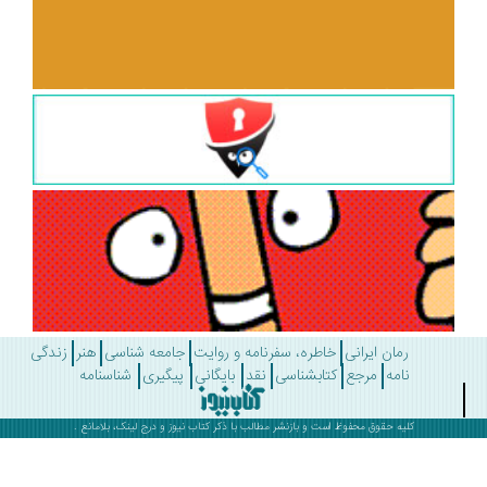
رمان ایرانی
خاطره، سفرنامه و روایت
جامعه شناسی
هنر
زندگی
نامه
مرجع
کتابشناسی
نقد
بایگانی
پیگیری
شناسنامه
کلیه حقوق محفوظ است و بازنشر مطالب با ذکر
کتاب نیوز
و درج لینک، بلامانع .