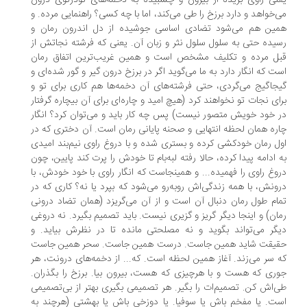
نی راوی بریده از بیرون و چسبیده به دخمه‌های تودرتوی درون
‌خواهد و دارد برزخ را طی می‌کند، اما با چه کسی؟ راهنمایی مرده. و
مین هم می‌شود تضادی اساسی جوشیده از دل اندرون رمان و
یده حتی به سلول سلول نثر و زبان آن. یعنی که فرشته نجاتش از
بل مرده و تکلیف مشخص است و همین غریب‌ترین اتفاق رمان
ت که انگار دارد به ما می‌گوید اگر در برزخ درون گیر و گور شده‌ای و
جاگیج می‌گردی، حتی فرشته‌های آن دخمه‌ها هم کاری برای تو و
ای نجات تو نخواهند کرد (هیچ امید و چاره‌ای برای آن بیچاره گرفتار
 خود خویش متصور نیست) پس چه کار باید و می‌توان کرد؟ انگار
ره همان لحظه انتهایی و صحنه پایانی رمان است. آن دختری که در
ل رمان خودکشی کرده و بستری شده و با دروغ راوی نیم‌بند امیدی
 ادامه پیدا کرده، حالا رفته لبه‌بام تا خودش را پرت کند پایین، چون
وغ راوی را فهمیده... و همینجاست که انگار راوی با خود خودش، با
ونش، با همه زندگی‌اش روبه‌رو می‌شود که بپرد یا نه؟ کاری که در
ام طول رمان دنبال آن است و از آن می‌گریزد (همان تضاد درونی
ان) و اینجا دیگر گریز و گزیری نیست. باید تصمیم بگیرد. نه دروغی
گر می‌تواند بگوید و نه مصلحتی مانده تا در نظرش بیاید. و
قیقت شاید همین جاست. درست همین جاست. سحر همین جاست
 سر می‌زند. آغاز همین لحظه است. که... از دخمه‌های درونت، هر
ری که هست و با هرچیزی که هست، بیرون بیا. برزخ را بگذران.
‌اش کن. تصمیم‌ات را بگیر. هر تصمیمی بگیری بهتر از بی‌تصمیمی
ت. یا مفخم باش یا سوفیا. یا دوزخی باش یا بهشتی (هرچند به