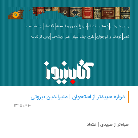
ان خارجی
داستان کوتاه
تاریخ
دین و فلسفه
اقتصاد
روانشناسی
ر
کودک و نوجوان
طرح جلد
فیلم
طنز
ریشه‌ها
پس از کتاب
درباره سپیدتر از استخوان | منیرالدین بیروتی
10 تیر 1395
اه‌تر از سپیدی | اعتماد