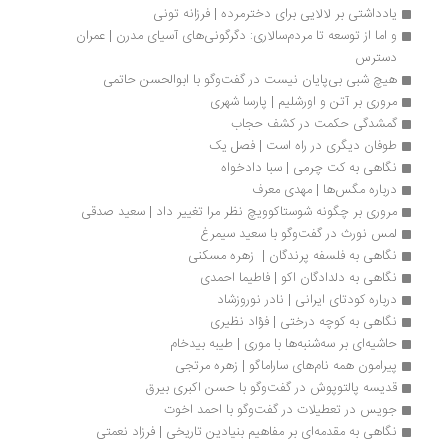
یادداشتی بر لالایی برای دخترمرده | فرزانه تونی
و اما از توسعه تا مردم‌سالاری: دگرگونی‌های آسیای مدرن | عمران 
دسترس
هیچ شبی بی‌پایان نیست در گفت‌وگو با ابوالحسن حاتمی
مروری بر آتن و اورشلیم | پارسا شهری
گمشدگی حکمت در کشف حجاب
طوفان دیگری در راه است | فصل یک 
نگاهی به کت چرمی | سبا دادخواه
درباره مگس‌ها | ‌‌مهدی معرف
مروری بر چگونه شوستاکوویچ نظر مرا تغییر داد | سعید صدقی
لمس نورث در گفت‌وگو با سعید سیمرغ
نگاهی به فلسفه پرندگان |  زهره مسکنی
نگاهی به دلدادگان اکو | فاطیما احمدی
درباره کودتای ایرانی | نادر نوروزشاد
نگاهی به کوچه درختی | فؤاد نظیری
حاشیه‌ای بر سه‌شنبه‌ها با موری | طیبه بیدخام
پیرامون همه نام‌های ساراماگو | زهره مرتجی
قدیسه پالتوپوش در گفت‌وگو با حسن اکبری بیرق
جویس در تعطیلات در گفت‌وگو با احمد اخوت
نگاهی به مقدمه‌ای بر مفاهیم بنیادین تاریخی | فرزاد نعمتی