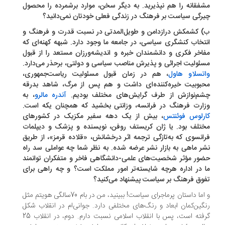
فقانه را هم نپذیرید. به دیگر سخن، موارد برشمرده را محصول
رگی سیاست بر فرهنگ در زندگی فعلی خودتان نمی‌دانید؟
 کشمکش درازدامن و طویل‌المدتی در نسبت قدرت و فرهنگ و
تخاب کنشگری سیاسی، در جامعه ما وجود دارد. شبهه کهنه‌ای که
اخر فکری و دانشمندان خبره و اندیشه‌ورزان مستعد را از قبول
ئولیت اجرائی و پذیرش مناصب سیاسی و دولتی، برحذر می‌دارد.
تسلاو هاول
، هم در زمان قبول مسئولیت ریاست‌جمهوری،
بوبیت خیره‌کننده‌ای داشت و هم پس از مرگ، شاهد بدرقه
م‌نوازش از طرف گرایش‌های مختلف بودیم.
آندره مالرو
، به
ارت فرهنگ در فرانسه، وزانتی بخشید که همچنان یکه است.
رلوس فوئنتس
، بیش از یک دهه سفیر مکزیک در کشورهای
تلف بود. یا ژان کریستف روفن، نویسنده و پزشک و دیپلمات
انسوی که به‌تازگی ترجمه اثر درخشانش، «قلاده قرمز»، از طریق
ر ماهی به بازار نشر عرضه شده. به نظر شما چه عواملی سد راه
ور مؤثر شخصیت‌های علمی-دانشگاهی فاخر و متفکران توانمند
 در اداره هرچه شایسته‌تر امور مملکت است؟ و چه راهی برای
وق فرهنگ بر سیاست پیشنهاد می‌کنید؟
و اما داستان پرماجرای سیاست! ببینید، من در بام 70سالگی هویتم مثل
گین‌کمان ابعاد و رنگ‌های مختلفی دارد. جوانی‌ام در انقلاب شکل
گرفته است، پس با انقلاب اسلامی نسبت دارم. دوم، در انقلاب 25