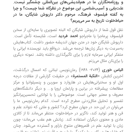
روزنامه‌نگاران ما در هم‌‌اندیشی‌های بین‌المللی چشمگیر نیست.
ت‌یابی و آسیب‌شناسی این موضوع در نظرگاه شما چیست؟ و چرا
 گفته فیلسوف فرهنگ، مرحوم دکتر داریوش شایگان، ما در
اط‌خلوت تاریخ به سر می‌بریم؟
ل ‌قول شما از داریوش شایگان که البته تصویری یا سایه‌ای از سخن
لسوف پرماجرا یا ماجراجو
احمد فردید
است، شایسته تأمل است.
ریوش شایگان خود در متن جهان اندیشه حضور داشت. کتاب‌هایش
‌سرعت به دیگر زبان‌ها ترجمه می‌شد. در‌واقع باید نویسنده ایرانی یا
فکر ایرانی سرمایه لازم را برای تأثیرگذاری داشته باشد. نمونه دیگری
 برای‌تان مثال می‌زنم.
یاس خوری
(۲۰۲۴- ۱۹۴۸) رمان‌نویس لبنانی که امسال در‌گذشت،
رین کتابش «
النکبة المستمرة
» در حقیقت گزارشی از مقالات درجه
ل او و سخنرانی‌هایش در هاروارد و سوربن و پنسیلوانیا و مرکز
العات پیشرفته در برلین و پارلمان اروپا و... و دیگر دانشگاه‌های
روف و معتبر جهانی است. موضوعاتی را با توانایی تحسین‌برانگیز
سیر و تحلیل مثال‌زدنی مطرح کرده است. کدام رمان‌نویس ما را
‌توان در این حد در جهان مطرح کرد؟ کشور و ملتی که نتواند علم و
 و هنر تولید کند، ناگزیر در حیاط‌خلوت منتظر می‌ماند تا از کالای
دی و معنوی دیگران استفاده کند. زبانش هم عقب می‌ماند؛ چون
ان با تولید علم در قلمروهای متنوع‌ بارآور و گسترده می‌شود. چنان‌