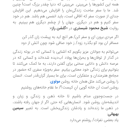
ه این کشور‌ها را می‌بینی. می‌بینی که دنیا چقدر بزرگ است! چنین
. ما با سفر ساحت زندگی‌مان را افزایش می‌دهیم. این افزایش
ای از صورت سفر که آفاقی است، باید انفسی هم باشد. هم در خود
ر کنیم و هم در دیگری. جهان را از چشم دیگری هم ببینیم. به
ایت
شیخ محمود شبستری
در «
گلشن راز
»:
ر مردی برون آی و سفر کن/ هر آنچ آید به پیشت زان گذر کن
افر آن بود کو بگذرد زود/ ز خود صافی شود چون آتش از دود
‌توانم به جوانان عزیز بگویم که آشنایی با کسانی که در بوته زندگی
 گذار از توفان‌ها و بحران‌ها پولاد آب‌دیده شده‌اند و کسانی که در
صه دانش و دانایی سخنی برای گفتن دارند، به ما کمک می‌کنند تا
وانیم برای زندگی خود معنایی بیابیم. سفر به‌ویژه سفری که حضور در
امع هنرمندان و متفکران است، برای ما بسیار گران‌قدر است. انسان
 روشن می‌کند مثل همان خانه روشن
مولوی
:
شن است آن خانه گویی آنِ کیست؟/ ما غلام خانه‌های روشنیم
 جست‌وجوی مدام باشیم تا خانه ذهن و زندگی و زبان و
دیشه‌مان روشن شود. انسان‌هایی که حتی اگر از جهان رفته باشند،
 ذهن ما زنده‌اند و یادشان زندگی‌بخش است. به تعبیر
سیمین
بهانی
:
د بعضی نفرات/ روشنم می‌دارد