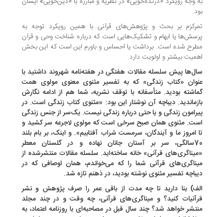
 وجه رویکرد «درنده‌خویی» در نظریه و مبارزه با «دین‌خویی» ایشان
د.
رکزم بر بحث و پژوهش‌های قرآنی با همین رویکرد توجه به
سش‌ها یا ابهام و تشکیک‌هایی است که درباره شناخت وحی و قرآن
رح شده است. برداشت یا احساس و باورم این است که این بخش
میت بیشتر و اولویت دارد.
ل‌ها پیش سلسله مقالات هفتگی در هفته‌نامه شهروند داشتید با
وان «کتاب زندگی» که به تفسیر مثنوی معنوی مولوی همت
اشته بودید. متأسفانه با توقف نشریه، شما هم از ادامه نگارش
زماندید. دیباچه آن نوشتار این بود: «مثنوی کتاب زندگی است. در
رامون زندگی و یا حتی درباره زندگی نیست. یک‌سر از جنس زندگی
ت. مثنوی همان صبح سرخی است که مولوی لاجرعه سر کشید و
 امروز ما و آیندگان، سرمست شراب آفتابیم». و اینک، بر بام بلند
70سالگی، سر بر آستان جانان نهاده و در گلستان معطر
یناگری‌های قرآنی» خانه ساخته‌اید. سلسله مقالات منتشرشده از
ناگری‌های قرآنی شما را که می‌خواندم، همان اوصافی که در
باچه تفسیر مثنوی نوشته بودید، در ذهنم تازه شد.
ف) بنا دارید تا چه مدت از باقی عمر را صرف پژوهش و نشر
آنیات کنید؟ و میناگری‌های قرآنی، چه وقت و در چند مجلد
تشر خواهد شد؟ چند سال قبل در مصاحبه‌ای با روزنامه اعتماد، به