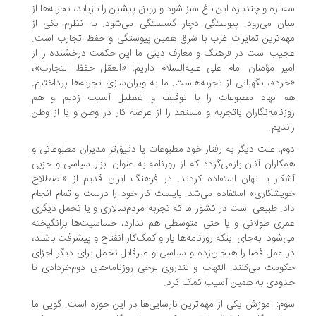
‌باره و چندباره این باغ سبز شود و رونق پیشین را بازیابد، تجربه‌ها از
ان می‌رود. پیوستگی دچار گسستگی می‌شود. به نظرم یکی از
م‌ترین تمایزات غرب با شرق همین پیوستگی و حفظ تجارب است.
یب است در فرهنگ و معارف دینی ما این حکمت درخشنده را از
یر مؤمنان امام علی علیه‌السلام داریم: «العقل حفظ التجارب»،
رد»، نگهبانی از تجربه‌هاست. ما به ویران‌سازی تجربه‌ها پرداختیم.
 نهاد مطبوعات را با توقیف و تعطیل آسیب زدیم و هم
زنامه‌نگاران باتجربه و مستعد را از عرصه کار در وطن و یا از وطن
ندیم.
م: علت دیگر به رفتار خود مطبوعات یا دقیق‌تر مدیران مطبوعاتی و
کاران آنان بازمی‌گردد که از روزنامه به عنوان ابزار سیاسی و حزبی
کار یا نهان استفاده کردند. در فرهنگ ایران قدیم از «اصطلاح
یشکاری» استفاده می‌شد. بایست کار خود را درست و تمام انجام
د. طبیعی است در کشور ما که تجربه مردم‌سالاری و یا تحمل دیگری
ری طولانی و یا حتی متوسطی هم ندارد، حساسیت‌ها برانگیخته
‌شود. به‌جای اینکه روزنامه‌ها یار و کمک‌کار انفتاح و پیشرفت باشند،
 عمل فضا را هیجان‌زده و سیاسی و غیر‌قابل تحمل برای دیگر اجزای
ومت می‌کنند. التهاب و تندروی برخی روزنامه‌های دوم‌خردادی تا
ودی به همین آسیب کمک کرد.
م: آموزش یکی از مهم‌ترین نارسایی‌ها در این حوزه است. گویی ما