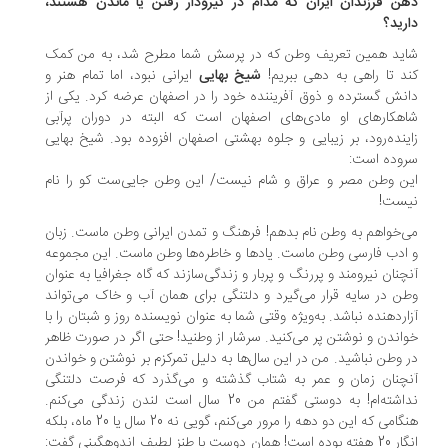
ن فرزندان ایران که مدام در گیرودار رفتن یا ماندن هستند،
رید؟
ید همین تعریف وطن که در پرسش شما مطرح شد، به من کمک
د تا راهی به دهی ببریم!
شیخ بهایی
ایرانی نبود، اما تمام هنر و
نش گسترده و ذوق آفریننده خود را در اصفهان عرضه کرد. یکی از
هکارهای او مادی‌های اصفهان است که البته در دوران پرآبی
ینده‌رود، بر زیبایی و جلوه بهشتی اصفهان افزوده بود. شیخ بهایی
وده است:
ن وطن مصر و عراق و شام نیست/ این وطن جایی‌ست کو را نام
ست!
‌خواهم به وطن نام بدهم! فرهنگ و تمدن ایرانی وطن ماست. زبان
ادب فارسی وطن ماست. یاد‌ها و خاطره‌ها وطن ماست. این مجموعه
چنان نیرومند و پررنگ و پربار و زندگی‌سازند که گاه جغرافیا به عنوان
ن در سایه قرار می‌گیرد و دلتنگی برای همان آب و خاک می‌تواند
اردهنده نباشد. به‌ویژه وقتی شما به عنوان نویسنده روز و شبتان را با
اندن و نوشتن پر می‌کنید. سرشار از وطنید! حتی اگر در صورت ظاهر
 وطن نباشید. من در این سال‌ها به دلیل تمرکزم بر نوشتن و خواندن
چنان زمان و عمر به شتاب گذشته و می‌گذرد که فرصت دلتنگی
نداشته‌ام! به دوستی گفتم من 20 سال است لندن زندگی می‌کنم.
هنگامی که این دو دهه را مرور می‌کنم، گویی نه 20 سال یا 20 ماه، بلکه
انگار 20 هفته بوده است! همان دوست با طنز لطیف اندوهگینی گفت: