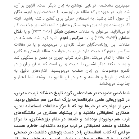
م‌ترین مشخصه، توانایی نوشتن به زبان دیگر است. افزون بر آن،
ا باید در حوزه‌ای که مقاله می‌نویسید‌ با متخصصان و نویسندگان
 حوزه آشنا باشید. به اصطلاح حرفی برای گفتن داشته باشید. البته
ر نویسنده بتواند برای خود سبکی متمایز داشته باشد، بر جذابیت کار
 می‌افزاید. می‌توان به مقالات
حسنین هیکل
(۲۰۱۶- ۱۹۲۳) و یا
طلال
مان
(۲۰۲۳- ۱۹۳۸) و نیز
سرکیس نعوم
اشاره کرد. شما همیشه در
الات این روزنامه‌نگاران حرف تازه‌ای را می‌دیدید و یا در مقالات
کیس نعوم که حیات دارد می‌بینید. خواننده مقاله بایستی هنگامی
 مقاله را تمام می‌کند، مثل دُرد شراب چیزی در ذهن او سنگینی کند
بماند. نکته دیگر آشنایی با ادبیات زبانی است که به آن زبان و در
مرو موضوعات آن زبان مطلب می‌نویسید. اشاره‌های دقیق به
بیات و تاریخ و فلسفه و هنر در آن قلمرو به نوشته شما اعتبار و
ابیت می‌بخشد.
ا ضمن عضویت در هیئت‌علمی گروه تاریخ دانشگاه تربیت مدرس،
 شورای‌عالی علمی دایرةالمعارف بزرگ اسلامی هم مشغول بودید.
 از مهاجرت، در خبرها بود که با مرکز مطالعات اسماعیلیه لندن،
کاری تحقیقاتی داشتید و از پیشنهاد همکاری در دانشگاه‌های
ب هم برخوردار بوده‌اید‌ و طبیعتا در مقام پژوهشگری، با مراکز
تلف و متعدد تحقیقاتی در غرب مراوده داشته‌اید. خاطرم هست
قعی که کتاب افغانستان را در دست پژوهش داشتید، در صحبتی