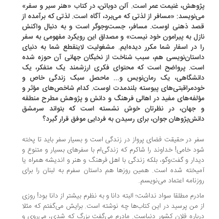
وهش، غنیمت عمر است. آلن دوباتن، در کتاب «هنر سیر و سفر»
‌نویسد: «مسافر از لذتی که می‌برد، آگاه است. لذتی که برآمده از
د ذهنی اوست. مسافر، جست‌وجوگر است و به دنبال واکنش
زل به پیرامون خود نیست» و مصداق این رویکرد مفهومی به سفر
 در اسفار شما مکرر دیده‌ایم. مشغولیت لاینقطع شما به دنیای
ستان‌نویسی هم، سبب شناخت از نخبگان جهانی آن حوزه شده
ت. پرواضح است که محتوای فکری ارزشمند یک متفکر، یک
نشگاهی، یک رمان‌نویس و... ماحصل سبک زندگی خاص و
دمراقبتی‌های پیوسته بلندمدت اوست. کدام شاخص‌های مؤثر و
لفه‌های مفید در اهالی فرهنگ و دانش و پژوهش مطرح منطقه
جهان، در نظرتان خوش نشسته است که بتواند سرمشق
نش‌پژوهان جوان، برای رسیدن به فردایی موفق قرار گیرد؟
ر در حقیقت فضای پرواز در زندگی است و بسیار سفر باید تا پخته
د خامی! خداوند را شاکرم که زندگی‌ام با سفر‌های بسیار و متنوع و
دار و گفت‌وگو، بلکه زندگی با اهل فرهنگ و هنر و اندیشه همراه یا
یخته شده است. همین روزها هم داستان سفرم به لبنان را برای
زنامه اعتماد می‌نویسم.
درم مطلقا سواد نداشت؛ البته دانا و به نظرم بیشتر از دانا بود! روزی
 من پرسید در این کتاب‌ها چه نوشته است. برایش می‌گفتم که مثلا
باره فلان کشور دنیاست. مادرم می‌گفت بزرگ که شدی، می‌روی و