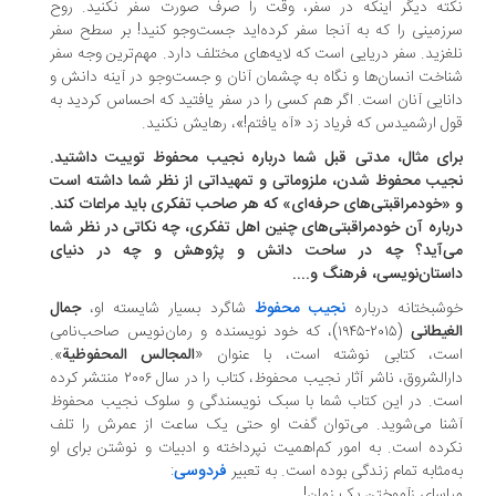
ته دیگر اینکه در سفر، وقت را صرف صورت سفر نکنید. روح
زمینی را که به آنجا سفر کرده‌اید جست‌وجو کنید! بر سطح سفر
غزید. سفر دریایی است که لایه‌های مختلف دارد. مهم‌ترین وجه سفر
اخت انسان‌ها و نگاه به چشمان آنان و جست‌وجو در آینه دانش و
نایی آنان است. اگر هم کسی را در سفر یافتید که احساس کردید به
ل ارشمیدس که فریاد زد «آه یافتم!»، رهایش نکنید.
ای مثال، مدتی قبل شما درباره نجیب محفوظ توییت داشتید.
یب محفوظ شدن، ملزوماتی و تمهیداتی از نظر شما داشته است
«خودمراقبتی‌های حرفه‌ای» که هر صاحب تفکری باید مراعات کند.
باره آن خود‌مراقبتی‌های چنین اهل تفکری، چه نکاتی در نظر شما
‌آید؟ چه در ساحت دانش و پژوهش و چه در دنیای
ستان‌نویسی، فرهنگ و....
شبختانه در‌باره
نجیب محفوظ
شاگرد بسیار شایسته او،
جمال
غیطانی
(۲۰۱۵-۱۹۴۵)، که خود نویسنده و رمان‌نویس صاحب‌نامی
ت، کتابی نوشته است، با عنوان «
المجالس المحفوظیة
».
دارالشروق، ناشر آثار نجیب محفوظ، کتاب را در سال ۲۰۰۶ منتشر کرده
ت. در این کتاب شما با سبک نویسندگی و سلوک نجیب محفوظ
نا می‌شوید. می‌توان گفت‌ او حتی یک ساعت از عمرش را تلف
رده است. به امور کم‌اهمیت نپرداخته و ادبیات و نوشتن برای او
‌مثابه تمام زندگی بوده است. به تعبیر
فردوسی
:
اسای ز‌آموختن یک زمان!