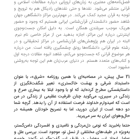
ل‌نامه‌های معتبری به زبان‌های اروپایی در‌باره مطالعات اسلامی و
آنی منتشر می‌شود. نقد‌ها و حتی نقد‌های رادیکال هم به‌ ترویج و
جه به قرآن مجید کمک می‌کند. در مهم‌ترین مراکز دانشگاهی جهان
هد حضور دانشمندان قرآن‌شناس ایرانی هستیم که وجود و حضور
‌یک موجب سربلندی همگان است. به دلیل امکان جست‌وجوی
نترنتی در‌باره این مراکز، اجازه بدهید من از مرکز خاصی نام نبرم.
بته در ایران هم پژوهش‌های قرآن‌شناسی در مراکز تحقیقانی و در
ته علوم قرآنی دانشگاه‌ها رونق چشمگیری یافته است. من درباره
 موضوع قرآنی که جست‌وجو می‌کنم، شاهد انبوه مقالات درجه اول
کتاب‌های متعدد هستم. در دنیای عرب‌زبان هم این توجه به‌روشنی
هود است.
21 سال پیش، در مصاحبه‌ای با همین روزنامه «شرق»، با عنوان
ستبداد شرقی و بهشت خاکستری» تعبیر شگفت‌انگیزی از
ستایفسکی مطرح کرده‌اید که او با وجود ابتلا به بیماری صرع و
دگی در سیبری، می‌گوید چنان ظرفیت عظیمی از زندگی در من
ت که امیدوارم خداوند فرصت استفاده از آن را بدهد. گرچه شما
 دهه است از ایران دورید، اما به تصریح خودتان همیشه در
ل‌و‌هوای ایران به سر می‌برید.
ما باخبرید که نوعی دل‌مردگی و ناامیدی و افسردگی دامن‌گستر،
‌ویژه در طیف‌های مختلفی از نسل نو، موجود است. بررسی علل و
امل ایجاد این معضل، در ظرف این گفت‌وگو نمی‌گنجد. خوسه