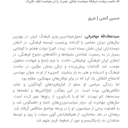
 «اسب پشت درشکه سیاست نباش. عمرت را در سیاست تلف نکن!‌»
ین گنجی | شرق
دعطاءالله مهاجرانی
، تحول‌خواه‌ترین وزیر فرهنگ ایران در بهترین
ل‌های دوران معاصر، با کارنامه پرنصیب توسعه فرهنگی، در اذهان
ستداران ایران نقش بسته است. زینت الوزرا دولت هفتم، با کوشایی
یار در به رسمیت شناختن سلیقه‌ها و ذائقه‌های متنوع فرهنگی، در
تلای ایران فرهنگی، توفیقاتی داشت. با عزم راسخ و شهامت معقول،
جب شد اقدامات پیش‌برنده و ترقی بخش مؤثری در ساحت
هنگ و اندیشه و هنر، به بار بنشیند. الجزیره از او به عنوان مهندس
انفتاح الثقافی یاد کرد که در برابر توفان‌های سهمگین، مقاوم بود.
ا زندگی سیاسی او مملو از فرازوفرود‌های گوناگونی و شاید
اقض‌هایی بوده است. در این رهگذر، تلخ‌کامی‌ها و لطمه‌ها و
مه‌ها، کم نبودند. اما او با تاب‌آوری، از رنج‌ها عبور کرده است.
ل‌های مهاجرت او، دچار سیاست‌ورزی‌های ناساز و ناهمگونی شد و
 قضاوت برخی از سیاسیون، او را در ورطه مواضع متناقض گرفتار شد.
هه‌ای در نقد ساختاری، از هم‌قطارانش گوی سبقت را ربود و توسط
تقدان، به رادیکالیسم و عبور از خطوط قرمز متهم شد.