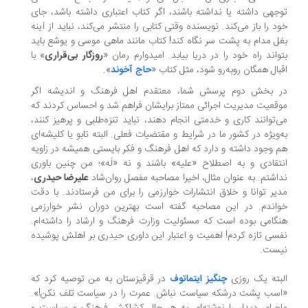
جهی داشته یا نداشته باشند، اگر کتاب اعتباری داشته باشد، جای
د را باز می‌کند. نویسنده وقتی کتابی را منتشر می‌کند، نباید از آینه
ل مدام به پشت سر نگاه کند!‌ کتاب مانند ماهی موسی و یوشع باید
واند راه خود را در دریا بیابد. امیدوارم رمان «
روزگار بی‌قراری
» با
بال همگان روبه‌رو شود، مثل کتاب «
حاج آخوند
».
 بخش دوم پرسش شما، معتقدم اهل فرهنگ و اندیشه اگر
قعیت مدیریت اجرائی ممتاز برایشان فراهم شد و احساس کردند که
‌توانند کاری و خدمتی انجام دهند، نباید تنزه‌طلبی و پرهیز کنند،
‌ویژه در کشور ما در شرایط و مقتضیات فعلی. البته تابو یا کلیشه‌ای
 وجود داشته و دارد که اهل فرهنگ و فکر بایستی همیشه در زاویه
تقادی و به اصطلاح «علیه» باشند و نه «لَه»؛ من چنین باوری
اشتم. به عنوان مثال، اخیرا مصاحبه مفصل روان‌شاد
علیرضا حیدری
،
یر توانا و خلاق انتشارات خوارزمی را برای من فرستادند. با دقت
اندم. در این مصاحبه گفته است بهترین دوران نشر خوارزمی
گامی بوده است که مسئولیت وزارت فرهنگ و ارشاد را داشته‌ام.
سی تازه کردم! اهمیت و اعتبار این داوری حیدری بر اهلش پوشیده
ست.
بته یک روزی
چنگیز ایتماتوف
در قرقیزستان به من توصیه کرد که
سب پشت درشکه سیاست نباش. عمرت را در سیاست تلف نکن!‌».