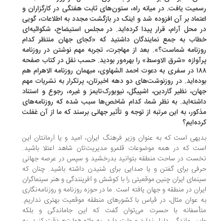
میت یافت. در میانه راه، ستون‌های ثابت هفتگی در کارگزاران و
تماد بر آن افزوده شد و اینک در بازگشت مجدد به اطلاعات، گویی
 محل آرام، قرار پیدا کرده‌اید. در مجلس استیضاح، شکوائیه‌ای
اب به جمع نمایندگان داشتید که «کجای جهان منتظر کدام
زنامه شماست؟». بعد از مهاجرت، تجربه مهم نوشتن در روزنامه
آوازه «شرق الاوسط» را بهره‌ور بودید. حسب نقل در کتاب صفحه
١٨٨ در سفری به دعوت احمد الشهاوی، میهمان روزنامه الاهرام هم
ده‌اید. در روزنوشت‌های دو دهه اخیرتان، پرتکرار به نشریات مهم
ان، نظیر گاردین، اشپیگل، نیویورک‌تایمز و غیره، رجوع و استناد
شته‌اید. به نظر شما، کدام شاخص‌ها سبب شده که روزنامه‌های
کور، به این مرتبه از توجه و تأثیر جهانی برسند که ما از آن غفلت
ده‌ایم؟
یهی است که به عنوان وزیر فرهنگ ایران، امید و یا آرمانتان این
ت که در همه موضوعات قلمرو مدیریت‌تان شاهد اعتلا باشید.
ست در ساحت منطقه بتوانید بدرخشید و سپس در عرصه جهانی
فی برای گفتن و یا صدایی برای شنیدن داشته باشید. چنان که
نمای ایران چنین موقعیتی را با کوشش و آفرینندگی و هنر سینماگران
ران در منطقه و جهان یافته است. ما در حوزه روزنامه و روزنامه‌نگاری
 عوان مثال، در قیاس با کشورهای منطقه موقعیت بهتری نداریم.
أسفانه با حسرت می‌توان گفت که این جاماندگی و بلکه