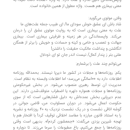
پس‌ماندگی دلیل ندارد و علت دارد. به واژه «علت» دقت کنید، به
نی بیماری هم هست. واژه معلول از همین خانواده است.
تی مولوی می‌گوید:
د باش ای عشق خوش سودای ما/ ای طبیب جمله علت‌های ما
ت به معنی بیماری است که به روایت مولوی عشق آن را درمان
‌کند. واپسماندگی در هر زمینه و ظرفیتی بیماری است. بیماری
الت و تعصب و خامی و کینه و حسادت و خویش را برتر از همگان
گاشتن و پنداشت مالکیت حقیقت را داشتن!
تی بتر ز پندار کمال/ نیست اندر جان تو ای ذودلال
‌توانم چند علت را برشمارم:
م: روزنامه‌ها و مجلات در کشور ما دیر‌پا نیستند. بحمدالله روزنامه
اطلاعات دارد به 100‌سالگی می‌رسد؛ اما اطلاعات وابسته به نظام است.
یریت آن توسط رهبری منصوب می‌شود. در بخش غیرحکومتی
زنامه‌ها و مجلات همواره دلهره یا اضطراب متوقف‌شدن دارند. این
م دیرپایی بخش عمده‌اش به دلیل فشارهایی است که از سوی
ومت اعمال می‌شود. در دوران مسئولیت من، قاضی جوانی در
گوشه اتاقی نشست و در یک نشست نزدیک به ۴۰ روزنامه و نشریه
 به استناد قانون مبارزه با مفاسد اخلاقی توقیف کرد! با افتخار هم با
جه شیرین یزدی می‌گفت: «جمعشون کردم!». بدیهی است وقتی
زنامه‌ها را جمع می‌کنیم، باغ مطبوعات را سرما می‌زند. تا دوباره و