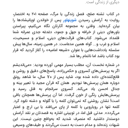
گری از زندگی است.
در کتاب تشنه صلح، فصل زندگی یا مرگ، صفحه ٢٠١ به اختصار،
ایت به آرامش رسیدن
شوپنهاور
پس از خواندن اوپانیشادها را
ان کرده‌اید. وقتی به مجموعه آثارتان نگاه می‌کنیم، پیراستن
ورهای دینی از خرافه و جهل و جمود، دغدغه جدی عمرانه شما
مداد می‌شود. کتاب‌های قرائت‌های دینی، اسلام و مسیحیت،
لام و غرب و... گواه همین مدعاست. در همین زمینه، سال‌ها پیش
سله‌ یادداشت‌هایی با عنوان «شیعه امامیه» را آغاز کردید که قرار
د کتاب باشد اما ناتمام رها شد.
 شماره نخست آن، مطلب بسیار مهمی آورده بودید: «می‌اندیشم
ر به پرسش‌های کسروی و حکمی‌زاده، پاسخ‌های دقیق و روشن و
قانع‌کننده‌ای داده شده بود، شاید پس از 70 سال، ما شاهد رونق
باره همان پرسش‌ها نبودیم. همان که قرآن مجید با تعبیر بینه و
ال احسن یاد می‌کند. کسروی سرانجام به قتل رسید و
سش‌هایش رنگی از خون گرفت. اما آن پرسش‌ها همچنان باقی
ت! نشان روشنی که نمی‌توان کلمه را با گلوله و دشنه نابود کرد.
مه تنها در رویارویی با کلمه از پای می‌افتد یا بی ارج و اعتبار
‌گردد». مدتی قبل اما، در توییتی اشاره به قصدتان بر نقد آرامش
ستدار داشتید که منصرف شدید که به‌واقع چنین نیست. این
هات زنده‌اند و مدام دست به دست می‌گردند و طیف‌های وسیعی