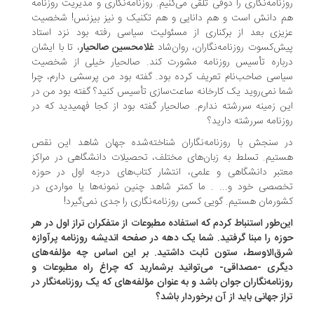
زنامه‌نگاری را ذوقی تلقی می‌کنیم. روزنامه‌نگاری و مدیریت روزنامه
 دانش است و هم‌ دانایی و هم تکنیک و نیز بیزنس! شخصیت
یزی بعد از برکناری از مسئولیت سیاسی رفته بود نزد استاد
ش‌کسوت روزنامه‌نگاران، روان‌شاد
غلامحسین صالحیار
، تا با ایشان
باره تأسیس روزنامه مشورت کند. صالحیار خیلی از شخصیت
اسی صاحب‌نام تعریف کرده بود. گفته بود من پرسشی دارم، چرا
ا نمی‌روید یک کارخانه ساعت‌سازی تأسیس کنید‌؟ گفته بود من در
ن زمینه سررشته ندارم. صالحیار گفته بود از کجا فهمیدید که در
زنامه سررشته دارید؟
 سنجش با روزنامه‌نگاران شناخته‌شده جهان شاهد این نقص
تیم. تسلط به زبان‌های مختلف، تحصیلات دانشگاهی در مراکز
تبر دانشگاهی و علمی، انتشار کتاب‌های درجه اول در حوزه
صصی خود و... . ما کمتر شاهد چنین نمونه‌ها یا مواردی در
ورمان هستیم. گویی کسی روزنامه‌نگاری را جدی نمی‌گیرد!
ن‌طور استنباط کردم که استفاده مطبوعات از متفکران تراز اول در هر
زه را مبنا گرفتید. شما یک دهه در صفحه اندیشه روزنامه پرآوازه
ق‌الاوسط، ستون ثابت داشتید. بر این اساس چه مؤلفه‌های
گری -مصداقی‌- می‌توانید برشمارید که چراغ راه مطبوعات و
زنامه‌نگاران جوان باشد و به عنوان مؤلفه‌های که یک روزنامه‌نگار در
از جهانی باید از آن برخوردار باشد؟