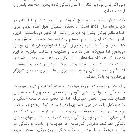
ولی اگر ایران بودی، انگار 200 سال زندگی کرده بودی. چه عمر بلندی را
 دست دادی.
ته دیگر سخن مرحوم حاج آخوند در آخرین دیدارم با ایشان در
شهریورماه سال ۱۳۵۲ است. دانشگاه اصفهان قبول شده بودم. برای
احافظی پیش ایشان به مهاجران رفتم. او گویی می‌دانست آخرین
ری است که او را می‌بینم. دستم را گرفته بود. دست راستش روی
نه من بود. گفت: «پسرم در زندگی با فرازوفرود‌های زیادی روبه‌رو
‌شوی اما هیچ‌گاه اهل ملامت و شکایت و ملالت نباش». با این
صیه اگر هم گاه سایه‌هایی از دلتنگی در ذهن من پدیدار شده یا
ود، به‌سرعت محو شده و می‌شود. امیدوارم دینم و عشقم و
تیاقم و تمام دلتنگی‌ام نسبت به ایران و ملت ایران در رمان «روزگار
‌قراری» به یادگار بماند.
قعیت این است که من در موقعیتی نیستم که بتوانم درباره مهاجرت
 عدم آن به جوانان سخنی بگویم! هر انسانی یک جهان است؛ «جهان
سان شد پس انسان جهانی!».‌ اما اگر کسی دید فرصت زندگی و
د و کمال را در سرزمین خود پیدا نمی‌کند، می‌تواند به مهاجرت حتی
ای مدتی موقت بیندیشد. مهاجرت به انسان فرصت می‌دهد که در
ن جهان دست‌کم دو بار زندگی کرده باشد. توریست در جهان دیگری
دگی نمی‌کند، سفرش گذراست. اما مهاجرت و اقامت و زندگی در
ان و فرهنگ و با مردمان و نظام دیگری چیز دیگری است. تجربه