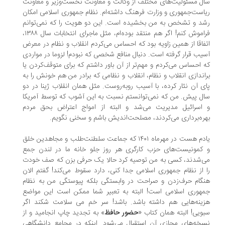
ل مسئولیت‌های مختلف از وکالت و معاونت نخست‌وزیر و معاونت
است‌جمهوری و وزارت فرهنگ داشته‌ام. نظام جمهوری اسلامی امکان
د و تشخص به من بخشیده است. این دو هویت را که نمی‌توانم
فراموش کنم! اگر هم منتقد بوده‌ام، مثل ماجرای انتخابات سال ۱۳۸۸،
فاقا از همین زاویه بود که احساس می‌کردم انقلاب و نظام در معرض
یب قرار گرفته است. دنبال منافع شخصی که نبودم! لزوما در مواردی
 احساس می‌کردم و مهم‌تر از آن باور داشتم که برای متوقف‌کردن یا
اندازی انقلاب و نظام، انقلاب و نظامی که برادر من هم خونش را به
ی آن نثار کرده، با آسیب روبه‌روست. مثل همان انقلاب ژینا در دو
ل پیش. من که نمی‌توانستم نسبت به این آشوب که توسط آمریکا
اسرائیل مدیریت می‌شد و البته از امواج اعتراض بحق مردم
ره‌برداری می‌کردند، مصلحت‌اندیش باشم و سخنی نگویم.
یادم هست در مهرماه ۱۴۰۱ که جماعت سلطنت‌طلب و مجاهدین خلق
کمونیست‌های حزب کارگری هر روز جلو خانه ما در لندن جمع
‌شدند، کسی به من توصیه کرد حالا یک حرفی بزن که صف خودت
 از نظام جمهوری اسلامی جدا کنی، دارد سقوط می‌کند! گفتم الان
گام حرف‌زدن و صراحت در وابستگی بلکه پیوستگی من به نظام
هوری اسلامی است! البته به تعبیر شما ممکن است این مواضع
ینه‌هایی هم داشته باشد. باشد! سر خم می‌ سلامت شکند اگر
ویی! البته همان کتاب «
حضور حافظ
» به تجدید چاپ انجامید و از
خه‌های مجازی آن استقبال می‌شود. اینکه در مجامع دانشگاهی