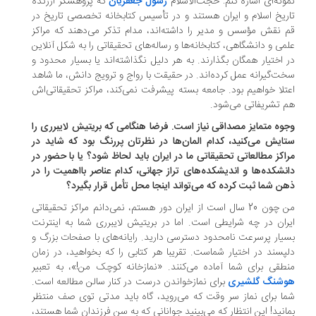
ونه‌ای اشاره کنم: حجت‌الاسلام
رسول جعفریان
که پژوهشگر ارزنده
ریخ اسلام و ایران هستند و در تأسیس کتابخانه تخصصی تاریخ در
 نقش مؤسس و مدیر را داشته‌اند، مدام تذکر می‌دهند که مراکز
می و دانشگاهی، کتابخانه‌ها و رساله‌های تحقیقاتی را به شکل آنلاین
 اختیار همگان بگذارند. به هر دلیل نگذاشته‌اند یا بسیار محدود و
ت‌گیرانه عمل کرده‌اند. در حقیقت با رواج و ترویج دانش، ما شاهد
تلا خواهیم بود. جامعه بسته پیشرفت نمی‌کند، مراکز تحقیقاتی‌اش
 تشریفاتی می‌شود.
وه متمایز مصداقی نیاز است. فرضا هنگامی‌ که بریتیش لایبرری را
ایش می‌کنید، کدام المان‌ها در نظرتان پررنگ بود که شاید در
اکز مطالعاتی تحقیقاتی ما در ایران باید لحاظ شود؟ یا با حضور در
نشکده‌ها و اندیشکده‌های تراز جهانی، کدام عناصر با‌اهمیت را در
ن شما ثبت کرده که می‌تواند اینجا محل تأمل قرار بگیرد؟
من چون 20 سال است از ایران دور هستم، نمی‌دانم مراکز تحقیقاتی
ران در چه شرایطی است. اما در بریتیش لایبرری شما به اینترنت
یار پر‌سرعت نامحدود دسترسی دارید. رایانه‌های با صفحات بزرگ و
پسند در اختیار شماست. تقریبا هر کتابی را که بخواهید، در زمان
طقی برای شما آماده می‌کنند. «نمازخانه کوچک من!»، به تعبیر
شنگ گلشیری
برای نماز‌خواندن درست در کنار سالن مطالعه است.
ا برای نماز سر وقت که می‌روید، گاه باید مدتی توی صف منتظر
انید! این انتظار که می‌بینید جوانانی که به سن فرزندان شما هستند،