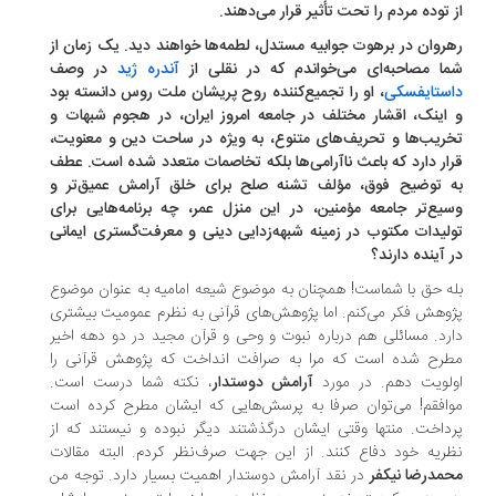
 توده مردم را تحت تأثیر قرار می‌دهند.
روان در برهوت جوابیه مستدل، لطمه‌ها خواهند دید. یک زمان از
ا مصاحبه‌ای می‌خواندم که در نقلی از
آندره ژید
در وصف
ستایفسکی
، او را تجمیع‌کننده روح پریشان ملت روس دانسته بود
اینک، اقشار مختلف در جامعه امروز ایران، در هجوم شبهات و
ریب‌ها و تحریف‌های متنوع، به ویژه در ساحت دین و معنویت،
ار دارد که باعث ناآرامی‌ها بلکه تخاصمات متعدد شده است. عطف
 توضیح فوق، مؤلف تشنه صلح برای خلق آرامش عمیق‌تر و
یع‌تر جامعه مؤمنین، در این منزل عمر، چه برنامه‌هایی برای
لیدات مکتوب در زمینه شبهه‌زدایی دینی و معرفت‌گستری ایمانی
 آینده دارند؟
ه حق با شماست! همچنان به موضوع شیعه امامیه به عنوان موضوع
وهش فکر می‌کنم. اما پژوهش‌های قرآنی به نظرم عمومیت بیشتری
رد. مسائلی هم درباره نبوت و وحی و قرآن مجید در دو دهه اخیر
رح شده است که مرا به صرافت انداخت که پژوهش قرآنی را
لویت دهم. در مورد
آرامش دوستدار
، نکته شما درست است.
افقم! می‌توان صرفا به پرسش‌هایی که ایشان مطرح کرده است
داخت. منتها وقتی ایشان درگذشتند دیگر نبوده و نیستند که از
ریه خود دفاع کنند. از این جهت صرف‌نظر کردم. البته مقالات
مدرضا نیکفر
در نقد آرامش دوستدار اهمیت بسیار دارد. توجه من