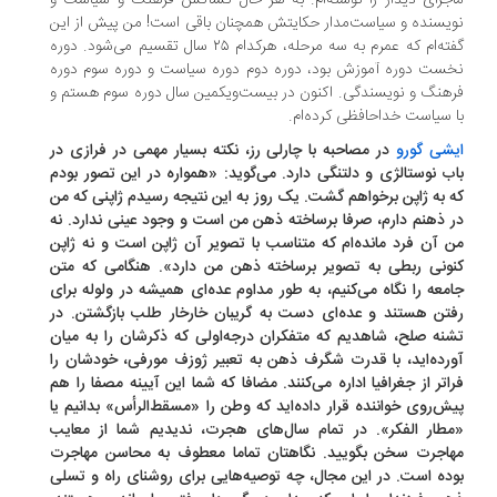
جرای دیدار را نوشته‌ام. به هر حال کشاکش فرهنگ و سیاست و
یسنده و سیاست‌مدار حکایتش همچنان باقی است! من پیش از این
گفته‌ام که عمرم به سه مرحله، هر‌کدام ۲۵ سال تقسیم می‌شود. دوره
ست دوره آموزش بود، دوره دوم دوره سیاست و دوره سوم دوره
هنگ و نویسندگی. اکنون در بیست‌و‌یکمین سال دوره سوم هستم و
 سیاست خداحافظی کرده‌ام.
شی گورو
در مصاحبه با چارلی رز، نکته بسیار مهمی در فرازی در
ب نوستالژی و دلتنگی دارد. می‌گوید: «همواره در این تصور بودم
 به ژاپن برخواهم گشت. یک روز به این نتیجه رسیدم ژاپنی که من
 ذهنم دارم، صرفا برساخته ذهن من است و وجود عینی ندارد. نه
 آن فرد مانده‌ام که متناسب با تصویر آن ژاپن است و نه ژاپن
ونی ربطی به تصویر برساخته ذهن من دارد». هنگامی که متن
معه را نگاه می‌کنیم، به طور مداوم عده‌ای همیشه در ولوله برای
تن هستند و عده‌ای دست به گریبان خارخار طلب بازگشتن. در
نه صلح، شاهدیم که متفکران درجه‌اولی که ذکرشان را به میان
رده‌اید، با قدرت شگرف ذهن به تعبیر ژوزف مورفی، خودشان را
اتر از جغرافیا اداره می‌کنند. مضافا که شما این آیینه مصفا را هم
ش‌روی خواننده قرار داده‌اید که وطن را «مسقط‌الرأس» بدانیم یا
طار الفکر». در تمام سال‌های هجرت، ندیدیم شما از معایب
اجرت سخن بگویید. نگاهتان تماما معطوف به محاسن مهاجرت
ده است. در این مجال، چه توصیه‌هایی برای روشنای راه و تسلی