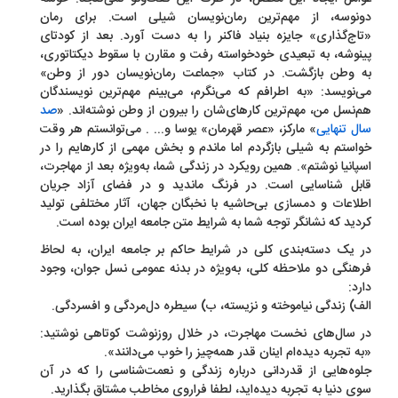
نوسه، از مهم‌ترین رمان‌نویسان شیلی است. برای رمان
اج‌گذاری» جایزه بنیاد فاکنر را به دست آورد. بعد از کودتای
نوشه، به تبعیدی خودخواسته رفت و مقارن با سقوط دیکتاتوری،
 وطن بازگشت. در کتاب «جماعت رمان‌نویسان دور از وطن»
‌نویسد: «به اطرافم که می‌نگرم، می‌بینم مهم‌ترین نویسندگان
‌نسل من، مهم‌ترین کارهای‌شان را بیرون از وطن نوشته‌اند. «
صد
ل تنهایی
» مارکز، «عصر قهرمان» یوسا و... . می‌توانستم هر وقت
استم به شیلی بازگردم اما ماندم و بخش مهمی از کارهایم را در
پانیا نوشتم». همین رویکرد در زندگی شما، به‌ویژه بعد از مهاجرت،
بل شناسایی است. در فرنگ ماندید و در فضای آزاد جریان
لاعات و دمسازی بی‌حاشیه با نخبگان جهان، آثار مختلفی تولید
دید که نشانگر توجه شما به شرایط متن جامعه ایران بوده است.
 یک دسته‌بندی کلی در شرایط حاکم بر جامعه ایران، به لحاظ
هنگی دو ملاحظه کلی، به‌ویژه در بدنه عمومی نسل جوان، وجود
رد:
ف) زندگی نیاموخته و نزیسته، ب) سیطره دل‌مردگی و افسردگی.
 سال‌های نخست مهاجرت، در خلال روزنوشت کوتاهی نوشتید:
ه تجربه دیده‌ام اینان قدر همه‌چیز را خوب می‌دانند».
وه‌هایی از قدردانی درباره زندگی و نعمت‌شناسی را که در آن
ی دنیا به تجربه دیده‌اید، لطفا فراروی مخاطب مشتاق بگذارید.