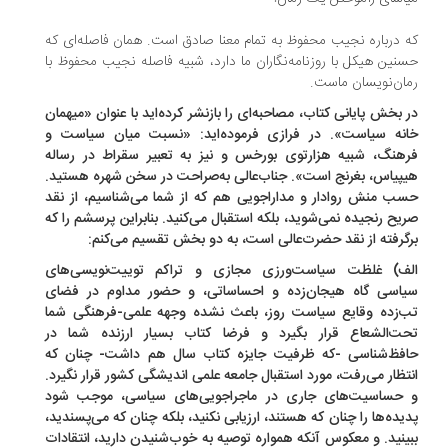
 درباره نجیب محفوظ به تمام معنا صادق است. همان فاصله‌ای که
نین هیکل با روزنامه‌نگاران ما دارد، شبیه فاصله نجیب محفوظ با
ان‌نویسان ماست.
 بخش پایانی کتاب، مصاحبه‌ای را بازنشر کرده‌اید با عنوان «میهمان
نه سیاست». در فرازی فرموده‌اید: «نسبت میان سیاست و
هنگ، شبیه هزارتوی بورخس و نیز به تعبیر سقراط در رساله
پیاس، بغرنج است». جناب‌عالی به‌‌صراحت در سخن‌ شهره هستید.
ب منش روادار و مداراجویی هم که از شما می‌شناسیم، از نقد
یح رنجیده نمی‌شوید، بلکه استقبال می‌کنید. بنابراین پرسشم را که
گرفته از نقد حضرت‌عالی است، به دو بخش تقسیم می‌کنم:
ف) غلظت سیاست‌ورزی مجازی و تراکم توییت‌نویسی‌های
اسی گاه هیجان‌زده و احساساتی، و حضور مداوم در فضای
‌زده وقایع سیاست روز، باعث نشده وجهه علمی-فرهنگی شما
ت‌الشعاع قرار بگیرد و فرضا کتاب بسیار ارزنده شما در
فظ‌شناسی -که ظرفیت جایزه کتاب سال هم داشت- چنان ‌که
تظار می‌رفت، مورد استقبال جامعه علمی اندیشگی کشور قرار نگیرد.
حساسیت‌های جاری در ماجراجویی‌های سیاسی، موجب شود
یده‌ها را چنان‌ که هستند، ارزیابی نکنید، بلکه چنان‌ که می‌پسندید،
ینید. و معکوس آنکه همواره توصیه به خوب‌شنیدن دارید، انتقادات