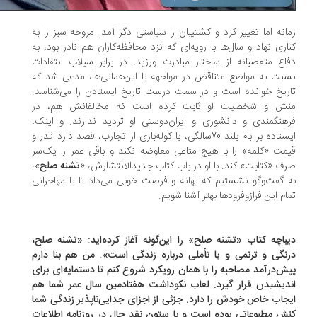
انه اما تغییر کرد و کشتیبان را سیاستی دگر آمد. مروحه سبز را به
اری نهاد و سال‌ها با رویه‌ای که نزد محافظه‌کاران هم نادر بود، به
اع متعصبانه از ساختار مبادرت ورزید. در برابر سیلاب انتقادات
بت به مواضع متناقض در مواجهه با این‌همانی‌ها، مدعی شد که
ریخ خوانده است و در سمت درست تاریخ ایستادن را می‌شناسد.
ش و شخصیت او ثابت کرده است که مخالفانش هم، در
هنگمندی و دانشوری و ایران‌دوستی او تردید ندارند. و اینک،
ایستاده بر بام بلند 70‌سالگی، با کوله‌باری از تجارب، قصد دارد قدر و
مت «کلمه» را با هیچ متاعی معاوضه نکند و باقی عمر را یک‌سر
ف «کتابت» کند. با او در باب کتاب جدیدالانتشارش، «
تشنه صلح
»،
 گفت‌وگو نشستیم که بهانه و فرصت خوبی می‌داد تا با مهاجرانی
ام این فرازوفرودها بهتر آشنا شویم.
باچه کتاب «تشنه صلح» را این‌گونه آغاز کرده‌اید: «تشنه صلح،
نگی و ترنمی و یا تأملی درباره زندگی است». من هم بنا دارم
ش‌درآمد مصاحبه را با همان رویکرد شروع کنم تا دستمایه‌ای برای
دیشیدن قرار گیرد. لعاب نکوداشت هفتادمین سال عمر شما هم
جاب خاص خودش را دارد. جزئی از اجزای جدایی‌ناپذیر زندگی شما
ش مطبوعاتی بوده است و با ستون نقد حال در روزنامه اطلاعات