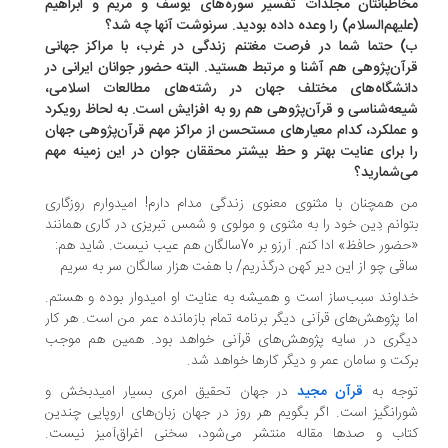
اطبانتان مجلدات تفسیر سوره‌های یوسف و مریم و ابراهیم
لیهم‌السلام) را وعده داده بودید. سرنوشت آنها چه شد؟
 حتما شما در فرصت مغتنم زندگی در غرب، با مراکز جهانی
آن‌پژوهی هم آشنا و مرتبط هستید. البته حضور جوانان ایرانی در
نشگاه‌های مختلف جهان در رشته‌های مطالعات اسلامی،
عه‌شناسی و قرآن‌پژوهی هم رو به افزایش است. به لحاظ رویکرد
عملکرد، کدام معیارهای مستحسن از مراکز مهم قرآن‌پژوهی جهان
 برای عنایت بهتر و حظ بیشتر محققان جوان در این زمینه مهم
‌شمارید؟
 همچنان با مثنوی معنوی زندگی مدام دارم! امیدوارم روزگاری
وانم دِین خود را به مثنوی و مولوی و شمس تبریزی در کاری همانند
ر حافظ» ادا کنم. آرزو بر 70‌سالگان هم عیب نیست. شاید هم:
قی چو از این دیر کهن در‌گذریم/ با هفت هزار سالگان سر‌ به‌ سریم
اوند سبب‌ساز است و همیشه به عنایت او امیدوار بوده و هستم.
ا پژوهش‌های قرآنی دیگر برنامه تمام بازمانده عمر من است. هر کار
گری در سایه پژوهش‌های قرآنی خواهد بود. همین هم موجب
کت و سامان عمر و دیگر کارها خواهد شد.
جه به
قرآن مجید
در جهان تحقیق امری بسیار امید‌بخش و
رانگیز است. اگر بگویم هر روز در جهان زبان‌های اروپایی چندین
اب و صد‌ها مقاله منتشر می‌شود، سخنی اغراق‌آمیز نیست.