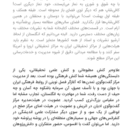
 چه شوق و شوری به نماز می‌ایستند، خود نماز دیگری است!
فی‌شاپ هم که دیگر توی فضای باز محوطه است. طبقه همکف و
قه اول بهشت است! می‌توانید با دوستان و محققان در همین
فی‌شاپ‌ها قرار بگذارید. فضای سالن‌های مطالعه بسیار پرطمأنینه و
ام است. در قسمت‌های مختلف کتابخانه شما به نشریات مختلف به
ان‌های مختلف دسترسی دارید. البته می‌دانیم که انگلستان از لحاظ
شیو نشریات و اسناد از همه کشور‌ها متمایز است. به نظرم باید
ئت‌هایی از مراکز تحقیقاتی ایران به مراکز تحقیقاتی اروپا و آمریکا
ر کنند و با مطالعه میدانی دقیق از شیوه مدیریت و خدمات‌رسانی
ن مراکز مطلع شوند.
اوه‌بر کنش مطبوعاتی و کنش علمی تحقیقاتی، یکی از
بستگی‌های همیشه شما کنش فرهنگی بوده است. بعد از مدیریت
کز گفت‌وگوی تمدن‌ها که آغازگر فصل نوینی از روابط فرهنگی ایران
 جهان بود و با تأسف عمیق، آن سرمایه باشکوه چه آسان و چه
ف از دست رفت، شما در مهاجرت به انگلستان، تجارب مشابه اما
 مقیاس بزرگ‌تری کسب کردید. عضویت در هیئت‌مدیره مرکز
ت‌وگوی ادیان در اتریش و عضویت در هیئت امنای مرکز صلح در
وظبی از یک سو، و از سوی دیگر مشارکت علمی اندیشگی در
فرانس‌های جهانی و سمینارهای منطقه‌ای را در پوشه پر‌‌توشه خود
رید. اما می‌توان گفت با افسوس، حضور متفکران و دانش‌پژوهان