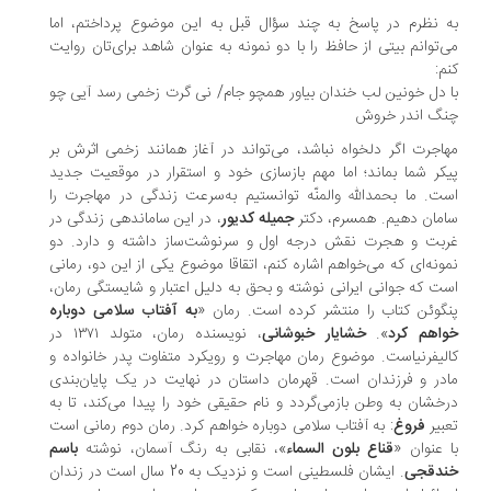
 نظرم در پاسخ به چند سؤال قبل به این موضوع پرداختم، اما
‌توانم بیتی از حافظ را با دو نمونه به ‌عنوان شاهد برای‌تان روایت
م:
 دل خونین لب خندان بیاور همچو جام/ نی گرت زخمی رسد آیی چو
گ اندر خروش
اجرت اگر دلخواه نباشد، می‌تواند در آغاز همانند زخمی اثرش بر
کر شما بماند؛ اما مهم بازسازی خود و استقرار در موقعیت جدید
ت. ما بحمدالله‌ و‌المنّه توانستیم به‌سرعت زندگی در مهاجرت را
مان دهیم. همسرم، دکتر
جمیله کدیور
، در این ساماندهی زندگی در
بت و هجرت نقش درجه اول و سرنوشت‌ساز داشته و دارد. دو
ونه‌ای که می‌خواهم اشاره کنم، اتقاقا موضوع یکی از این دو، رمانی
ت که جوانی ایرانی نوشته و بحق به دلیل اعتبار و شایستگی رمان،
گوئن کتاب را منتشر کرده است. رمان «
به آفتاب سلامی دوباره
اهم کرد
».
خشایار خبوشانی
، نویسنده رمان، متولد ۱۳۷۱ در
لیفرنیاست. موضوع رمان مهاجرت و رویکرد متفاوت پدر خانواده و
در و فرزندان است. قهرمان داستان در نهایت در یک پایان‌بندی
خشان به وطن بازمی‌گردد و نام حقیقی خود را پیدا می‌کند، تا به
بیر
فروغ
: به آفتاب سلامی دوباره خواهم کرد. رمان دوم رمانی است
 عنوان «
قناع بلون السماء
»، نقابی به رنگ آسمان، نوشته
باسم
دقجی
. ایشان فلسطینی است و نزدیک به 20 سال است در زندان