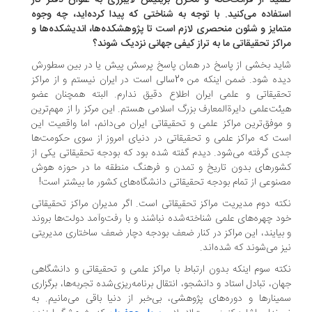
تید از قرائت‌خانه و مخزن بریتیش لایبرری به عنوان دفتر کار
تفاده می‌کنید. با توجه به شناختی که پیدا کرده‌اید، چه وجوه
مایز و شئون منحصری لازم است تا پژوهشکده‌ها، اندیشکده‌ها‌ و
اکز تحقیقاتی ما‌ به تراز کیفی جهانی نزدیک شوند؟
ید بخشی از پاسخ در همان پاسخ پرسش پیش یا در بین سطورش
دیده شود. ضمن اینکه من 20‌‌سالی است در ایران نیستم و از مراکز
قیقاتی و علمی ایران اطلاع دقیق ندارم. البته همچنان عضو
ئت‌علمی دایرةالمعارف بزرگ اسلامی هستم. این مرکز را از مهم‌ترین
موفق‌ترین مراکز علمی و تحقیقاتی ایران می‌دانم، اما واقعیت این
ت که مراکز علمی و تحقیقاتی در دنیای امروز از سوی حکومت‌ها
ی گرفته می‌شود. دیدم گفته شده بود که بودجه تحقیقاتی یکی از
ورهای بدون تاریخ و تمدن و فرهنگ منطقه ما در حوزه هوش
نوعی از تمام بودجه تحقیقاتی دانشگاه‌های کشور ما بیشتر است!
ته دوم‌ مدیریت مراکز تحقیقاتی است. اگر مدیران مراکز تحقیقاتی
د چهره‌های علمی شناخته‌شده نباشند‌ و با رفت‌و‌آمد دولت‌ها بروند
بیایند، این مراکز در کنار ضعف بودجه دچار ضعف ساختاری مدیریتی
ز می‌شوند‌ که شده‌اند.
ته سوم اینکه بدون ارتباط با مراکز علمی و تحقیقاتی و دانشگاهی
ان، تبادل استاد و دانشجو، انتقال برنامه‌ریزی‌شده تجربه‌ها، برگزاری
ینارها و دوره‌های پژوهشی، بی‌خبر از دنیا باقی می‌مانیم. به