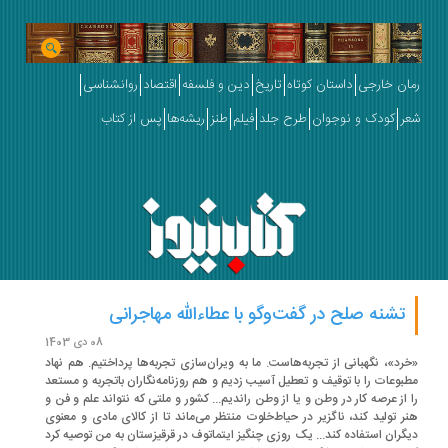
ان خارجی
داستان کوتاه
تاریخ
دین و فلسفه
اقتصاد
روانشناسی
ر
کودک و نوجوان
طرح جلد
فیلم
طنز
ریشه‌ها
پس از کتاب
تشنه صلح در گفت‌وگو با عطاءالله مهاجرانی
08 دی 1403
رد»، نگهبانی از تجربه‌هاست. ما به ویران‌سازی تجربه‌ها پرداختیم. هم نهاد
بوعات را با توقیف و تعطیل آسیب زدیم و هم روزنامه‌نگاران باتجربه و مستعد
 از عرصه کار در وطن و یا از وطن راندیم... کشور و ملتی که نتواند علم و فن و
ر تولید کند، ناگزیر در حیاط‌خلوت منتظر می‌ماند تا از کالای مادی و معنوی
گران استفاده کند... یک روزی چنگیز ایتماتوف در قرقیزستان به من توصیه کرد