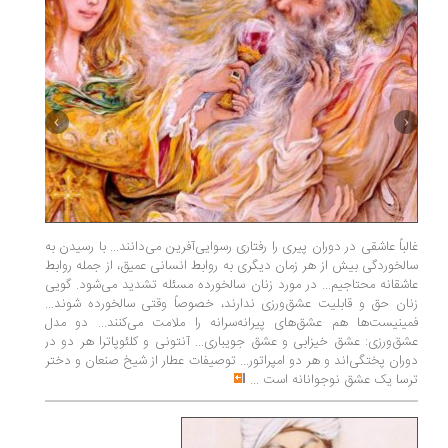
غالباً عاشقی در دوران پیری را رفتاری رسوایی‌آفرین می‌دانند... با رسیدن به
هر کسی به
سالخوردگی بیش از هر زمان دیگری به روابط انسانی عمیق، از جمله روابط
در ايران
عاشقانه محتاجیم... در مورد زنان سالخورده مسئله تشدید می‌شود. گویی
در طلب ن
زنان حق و قابلیت عشق‌ورزی ندارند، خصوصاً وقتی سالخورده شوند...
رسيدن به 
فمینیست‌ها هم عشق‌های پیرانه‌سرانه را ملامت می‌کنند... دو مدل
و عده‌ای
عشق‌ورزی: عشق خیزابی و عشق جویباری... آنتونی و کلئوپاترا هر دو در
می‌آورند.
دوران پختگی‌اند و هر دو امپراتور... توصیفات عطار از شیخ صنعان و دختر
پیر ذات ع
ترسا یک عشق نوجوانانه است
...