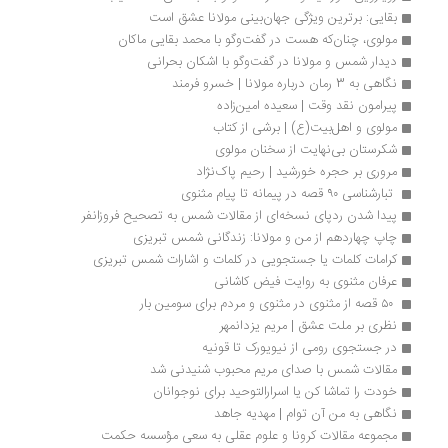
بقایی: برترین ویژگی جهان‌بینی مولانا عشق است
مولوی، چنان‌که هست در گفت‌وگو با محمد بقایی ماکان
دیدار شمس و مولانا در گفت‌وگو با اشکان بحرانی
نگاهی به 3 رمان درباره مولانا | خسرو فرمند
پیرامون نقد وقت | سعیده امین‌زاده
مولوی و اهل‌بیت(ع) | برشی از کتاب
شکرستان بی‌نهایت از سخنان مولوی
مروری بر حجره خورشید | رحیم پاک‌نژاد
 تبارشناسی ۹۰ قصه‌ در پیمانه تا پیام مثنوی
پیدا شدن ردپای نسخه‌ای از مقالات شمس به تصحیح فروزانفر
چاپ چهاردهم از من و مولانا: زندگانی شمس تبریزی
کرامات کلمات یا جستجویی در کلمات و اشارات شمس تبریزی
عرفان مثنوی به روایت فیض کاشانی
 ۵۰ قصه از مثنوی در مثنوی و مردم برای سومین بار
نظری بر ملت عشق | مریم یزدانمهر
در جستجوی رومی از نیویورک تا قونیه
مقالات شمس با صدای مریم محبوب شنیدنی شد
خودت را تماشا کن یا اسرارالتوحید برای نوجوانان
نگاهی به من آن توام | مهدیه جاهد 
مجموعه مقالات کرونا و علوم عقلی به سعی مؤسسه حکمت