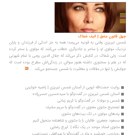
چهل قانون عشق | الیف شفاک
شمس تبریزی وقتی به قونیه می‌رسد؛ همه به جز اندکی از فرزندان و یاران
نزدیک مولوی او را ساحر و جادوگری خطاب می‌کنند که مولوی را سحر کرده
است. ولی شفاک در کتابش ذکر می‌کند که جلال الدین رومی با تمام شهرتی
که در علم و سخنوری داشته هنوز سوالی در زندگی‌اش مطرح بوده است که
جوابش را تنها در ملاقات و معاشرت با شمس جستجو می‌کند.
...
روایت حجت‌الله ایوبی از آستان شمس تبریزی | راضیه خوئینی
آستان شمس تبریزی در گفت‌وگو با سیدحسین حسن‌زاده
شمس و مولانا  در گفت‌وگو با کریم زمانی
تصحیح مثنوی معنوی در گفت‌وگو با مریم مشرف
پندهای مولوی در تک بیت‌های مثنوی
مسعود جعفری: طالبان را با مثنوی و شاهنامه متحول کنیم
مثنوی استاد موحد در یک نگاه |  ایرج رضایی
رویارویی خورشید و ماه در گفت‌وگو با عبدالعلی دست‌غیب