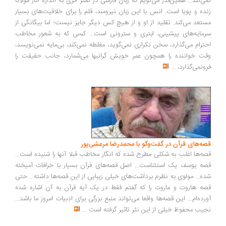
نمی‌کند... همین‌قدر می‌گویم که زبان فارسی در کمتر اثری به اندازۀ آثار مولانا
زنده و پویا است. انس با این زبان نیرومند، قلم را برای خلاقیت‌های بسیار
مستعد می‌کند. تقلید از او و از هیچ کس دیگر جایز نیست؛ اما بیگانگی از
سرمایه‌های پیشینی، ابتری و سترونی است... کسی که به شعور مخاطب
احترام می‌گذارد، سخن تکراری نمی‌گوید، مغلطه نمی‌کند، بی‌مایه نمی‌نویسد،
وقت خواننده را همچون عمر خویش گرانبها می‌شمارد، جانب حقیقت را
فرونمی‌گذارد،
...
قصه‌های قرآن در گفت‌وگو با محمدرضا مرعشی‌پور
قصه‌ها اغلب به شکلی مطرح شده که انگار مخاطب قبلا آنها را شنیده است...
قصه یوسف یک استثناست... اصل قصه‌های قرآن بسیار با خرافات آمیخته
شده... مولوی به نظرم برداشت‌های خیلی زیبایی از این قصه‌ها داشته... حتی
قصه هاروت و ماروت را که گفتم فقط در یک آیه قرآن به آن اشاره شده
آورده‌ام... این قصه‌ها واقعا می‌تواند منبع بزرگی برای ادبیات امروز ما باشد...
نجیب محفوظ خیلی از این نثر تاثیر گرفته است
...