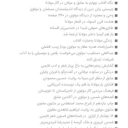
نگاه آفتاب چهارم به عشق و عرفان در آثار مولانا
چیستی زبان دین از دیدگاه اندیشمندان مسلمان و مولوی
وحی و معجزه از دیدگاه مولوی در 240 صفحه
هشت قرن کسوف در اشعار مولانا
طنازی‌های صوفی شیدا در خندمین‌تر افسانه
باز هم کیمیا دختر مولانا ترجمه شد
 زندگی مولانا به‌عبارت آفتاب
«اسرارنامه» هدیه عطار به مولوی بود| زینب افضلی
عبدالعلی دستغیب: مولوی می‌خواست رقص و موسیقی را به آداب 
شریعت تبدیل کنند
گشایش پنجره‌هایی به باغ پربار شعر و ادب فارسی
درنگی در سکوت عرفانی در گفت‌وگو با قربان ولیئی
عشق از منظر ابن سینا به روایت حسین محمودی
افشای راز مولانا به قلم یک نویسنده آمریکایی
فرهنگ مردمی آثار مولوی از تاجیکستان تا خوزستان
قصه‌های شمس و مولوی در آکادمی عشق
چاپ یازدهم از شرح محمد استعلامی بر مثنوی معنوی
مثنوی مولوی به روایت ابراهیم شاهدی مغلوی
18 نوشتار از کزازی  در فسانه‌های فسون شعر فارسی
شمس تبریزی و ملک گرسنه | حمیدرضا امیدی‌سرور