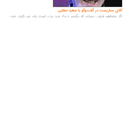
آقای سناریست در گفت‌وگو با سعید مطلبی
اگر بخواهم فیلمی بسازم که بگویم دروغ چیز بدی است باور نمی‌کنند، چون
دروغ یک امر جاری در این مملکت است. قبحش از بین رفته... ما بچه‌مسلمان
بودیم. اما می‌گفتند این مسلمان نیست... وقتی به آدمی که در کار سینماست
می‌گویند اجازه کار نداری، یعنی با شکنجه او را می‌کشند... می‌توانند من را
زمین بزنند اما نمی‌توانند من را روی زمین نگه دارند، من بلند می‌شوم...
فردین عاشقانه مردم را دوست داشت
...