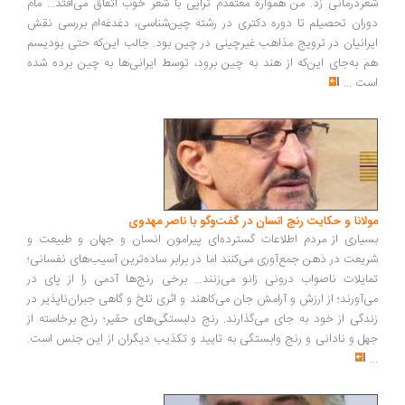
شعردرمانی زد. من همواره معتقدم تراپی با شعر خوب اتفاق می‌افتد... مام
دوران تحصیلم تا دوره دکتری در رشته چین‌شناسی، دغدغه‌ام بررسی نقش
ایرانیان در ترویج مذاهب غیرچینی در چین بود. جالب این‌که حتی بودیسم
هم به‌جای این‌که از هند به چین برود، توسط ایرانی‌ها به چین برده شده
است
...
مولانا و حکایت رنج انسان در گفت‌وگو با ناصر مهدوی
بسیاری از مردم اطلاعات گسترده‌ای پیرامون انسان و جهان و طبیعت و
شریعت در ذهن جمع‌آوری می‌کنند اما در برابر ساده‌ترین آسیب‌های نفسانی؛
تمایلات ناصواب درونی زانو می‌زنند... برخی رنج‌ها آدمی را از پای در
می‌آورند؛ از ارزش و آرامش جان می‌کاهند و اثری تلخ و گاهی جبران‌ناپذیر در
زندگی از خود به جای می‌گذارند. رنج دلبستگی‌های حقیر؛ رنج برخاسته از
جهل و نادانی و رنج وابستگی به تایید و تکذیب دیگران از این جنس است.
...