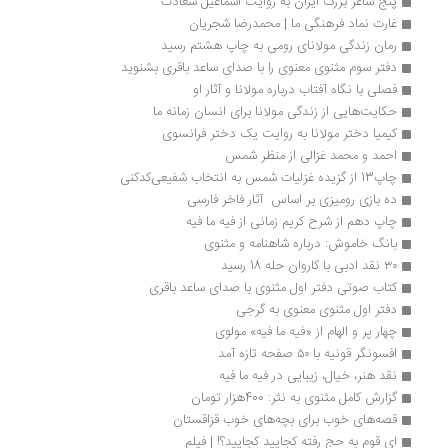
پنج شاعر بزرگ ایران به روایت اسماعیل سعادت
غارت نماد فرهنگی ما | محمدرضا شجریان 
رمان زندگی مولانای رومی به چاپ هشتم رسید
دفتر سوم مثنوی معنوی را با صدای ساعد باقری بشنوید
فصلی با نگاه آفتاب درباره مولانا و آثار او
حکایت‌هایی از زندگی مولانا برای انسان زمانه ما
کیمیا دختر مولانا به روایت یک دختر فرانسوی
احمد و محمد غزالی‌ از منظر شمس
چاپ13 از گزیده غزلیات شمس به انتخاب شفیعی‌کدکنی
ده بازی رومیزی بر اساس  آثار فاخر فارسی
چاپ دهم از شرح کریم زمانی از فیه ما فیه
بانگ خاموش: درباره شاهنامه و مثنوی
۳۰ نقد ادبی با کاروان حله 18 رسید
کتاب صوتی دفتر اول مثنوی با صدای ساعد باقری
دفتر اول مثنوی معنوی به گرجی
چهار پر و الهام از «فیه ما فیه» مولوی
افسونگر قونیه با ۵۰ صفحه تازه آمد
نقد هنر، خیال، زیبایی در فیه ما فیه
گزارش کامل مثنوی به نثر: 400هزار تومان
قصه‌های خوب برای بچه‌های خوب قزاقستان
ای قوم به حج رفته کجایید کجایید؟! | فیلم