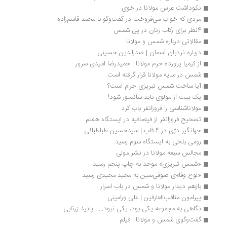
نکوداشت عرس مولانا در خوی
مردی که خواب می‌فروخت در گفت‌وگو با محمد قاسم‌زاده
4نظر برای رکاب زنان در پی شمس
مقالاتی درباره شمس و مولانا
درباره نردبان آسمان | صدرالدین حسینی
از کیمیا پرورده حرم مولانا | حمیدرضا امیدی‌ سرور
شمس در سایه مولانا قرار گرفته است
آیا ساخت شمس تبریزی حرام است؟
یک بیت از مولوی باید سانسور شود!
مولاناشناسی را فروزانفر باب کرد
تصحیح فروزانفر از فیه‌مافیه در ایستگاه هفتم
جهانگیر درّی در 4 قاب | سیدحسین طباطبائی
رومی بلخی به ایستگاه سوم رسید
مجالس سبعه مولانا در نشر مولی
«شمس تبریزی» موحد به چاپ پنجم رسید
«لوح وفا»ی صوفی‌سین به مجید مجیدی رسید
بازهم دیدار مولانا و شمس در باب اسرار
پیرامون مناقب‌العارفین | علی ورامینی
نگاهی به مجموعه یکی بود، یکی نبود... | پانیذ زرتابی
گفت‌وگوی شمس و مولانا | فیلم