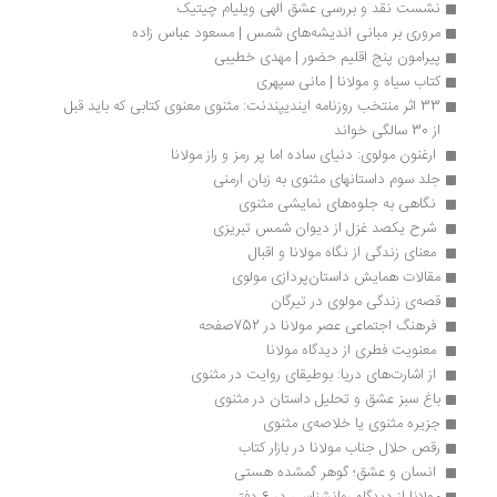
نشست نقد و بررسی عشق الهی ویلیام چیتیک
مروری بر مبانی اندیشه‌های شمس | مسعود عباس زاده
پیرامون پنج اقلیم حضور | مهدی خطیبی
کتاب سیاه و مولانا | مانی سپهری
33 اثر منتخب روزنامه ایندیپندنت: مثنوی معنوی کتابی که باید قبل 
از 30 سالگی خواند
 ارغنون مولوی: دنیای ساده اما پر رمز و راز مولانا 
جلد سوم داستانهای مثنوی به زبان ارمنی 
 نگاهی به جلوه‌های نمایشی مثنوی 
 شرح یکصد غزل از دیوان شمس تبریزی 
 معنای زندگی از نگاه مولانا و اقبال 
مقالات همایش داستان‌پردازی مولوی 
قصه‌ی زندگی مولوی در تیرگان 
 فرهنگ اجتماعی عصر مولانا در 752صفحه 
 معنویت فطری از دیدگاه مولانا 
 از اشارت‌های دریا: بوطیقای روایت در مثنوی 
باغ سبز عشق و تحلیل داستان در مثنوی 
جزیره مثنوی یا خلاصه‌ی مثنوی
رقص حلال جناب مولانا در بازار کتاب 
 انسان و عشق؛ گوهر گمشده هستی 