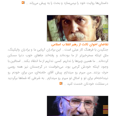
داستان‌ها روایت خود را برمی‌سازد و بحث را به پیش می‌راند
...
تقاضای اخوان ثالث از رهبر انقلاب اسلامی
جنگیدن با فرهنگ کار عبثی است... این برادران آریایی ما و برادران وایکینگ،
مثل اینکه سحرخیزتر از ما بوده‌اند و رفته‌اند جاهای خوب دنیا مسکن
کرده‌اند... ما همین چیزها را نداریم. کسی نداریم از ما انتقاد بکند... استالین با
وجود اینکه خودش گرجی بود، می‌خواست در گرجستان نیز همه روسی
حرف بزنند...من میرم رو میندازم پیش آقای خامنه‌ای، من برای خودم رو
نینداخته‌ام برای تو و امثال تو میرم رو میندازم... به شرطی که شماها برگردید
در مملکت خودتان خدمت کنید
...