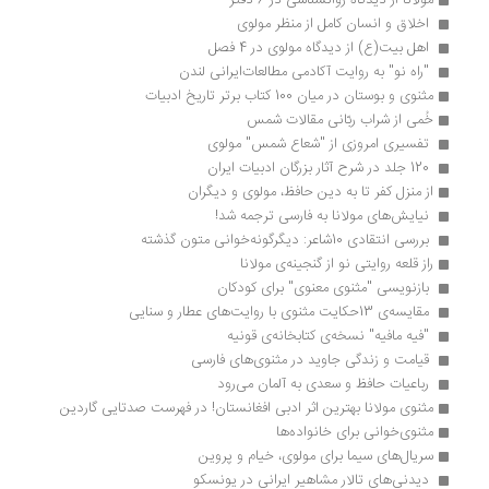
مولانا از دیدگاه روانشناسی در 6 دفتر 
 اخلاق و انسان کامل از منظر مولوی 
 اهل بیت(ع) از دیدگاه مولوی در 4 فصل 
 "راه نو" به روایت آکادمی مطالعات‌ایرانی لندن 
مثنوی و بوستان در میان 100 کتاب برتر تاریخ ادبیات
خُمی از شراب ربّانی مقالات شمس 
 تفسیری امروزی از "شعاع شمس" مولوی 
 120 جلد در شرح آثار بزرگان ادبیات ایران 
از منزل کفر تا به دین حافظ، مولوی و دیگران 
 نیایش‌های مولانا به فارسی ترجمه شد! 
 بررسی انتقادی 10شاعر: دیگرگونه‌خوانی متون گذشته
راز قلعه روایتی نو از گنجینه‌ی مولانا 
 بازنویسی "مثنوی معنوی" برای کودکان 
 مقایسه‌ی 13حکایت مثنوی با روایت‌های عطار و سنایی 
 "فیه مافیه" نسخه‌ی کتابخانه‌ی قونیه 
 قیامت و ‌زندگی جاوید در مثنوی‌های فارسی 
 رباعیات حافظ و سعدی به آلمان می‌رود 
مثنوی مولانا بهترین اثر ادبی افغانستان! در فهرست صدتایی گاردین
مثنوی‌خوانی برای خانواده‌ها
سریال‌های سیما برای مولوی، خیام و پروین 
 دیدنی‌های تالار مشاهیر ایرانی در یونسکو 