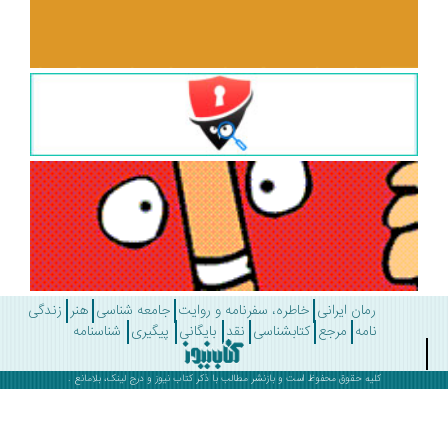
رمان ایرانی
خاطره، سفرنامه و روایت
جامعه شناسی
هنر
زندگی
نامه
مرجع
کتابشناسی
نقد
بایگانی
پیگیری
شناسنامه
کلیه حقوق محفوظ است و بازنشر مطالب با ذکر
کتاب نیوز
و درج لینک، بلامانع .