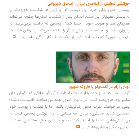
انشی تحلیلی از آینه‌های دردار | اسحاق شیروانی
سش اصلی رمان صرفاً این نیست که آیا آرمان‌ها شکست خورده‌اند یا
.پرسش عمیق‌تر این است: انسان پس از شکست آرمان‌ها چگونه می‌تواند
چنان معنا و هویت خود را حفظ کند؟... پاسخی که ابراهیم برمی‌گزیند، نه
روزی است و نه تسلیم. او راهی دیگر را انتخاب می‌کند: پذیرفتن شکست
ریخی، بدون آنکه به خیانت، گریز از واقعیت یا انکار زندگی پناه ببرد
...
ونای آرام در گفت‌وگو با فاروک شهیچ
یی انسان‌ها ترمزِ خود را از دست داده‌اند و آن کُدِ اخلاقی که نگهبان عقل
یم بود، فروریخته است. در دنیای امروز، همه می‌خواهند فاشیست باشند؛
نی می‌خواهند نفرت، محورِ زندگی‌شان باشد... ما با گوشت و پوست خود
ساس کردیم «دیگری» بودن چه معنایی دارد... نوشتن پاسخی است به
‌عدالتی‌هایی که ما را احاطه کرده‌اند، و در عین حال، ستایشی است از
بایی زندگی و شادی‌هایش
...