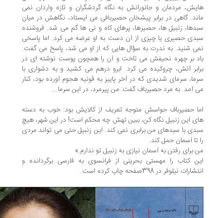
یش، مردمان و جانورانش به نگاه گردشگران و تازه واردان نمی
ند. گاهی در برابر پیشخان حصیربافی می ایستاد، نگاهش در میان
دها، زنبیل ها، حصیرها، پرهای کاه و نی ها گم می شد. فروشنده
دی حصیری یا چیزی از آن دست به او عرضه می کرد. اما پاسخی
ی شنید. به ندرت به سؤال هایی که از او می شد، پاسخ می گفت.
د بر چهره نحیفش می تاخت و آن را همچون پوست نوشته ای در
ابر آتش، چروکیده می کرد. ابرو درهم می کشید و به دشواری با
ما، سرمای شدیدی که در آخر پاییز به قونیه هجوم آورده بود، کنار
 آمد. به مرد حصیرباف گفت: من پیرمرد، در این سرما...
ا حصیرباف حواسش متوجه تعریف از کالایش بود: خوب به دسته
ی این زنبیل نگاه کن، ببین تهش چه محکم است! در این شهر، هیچ
دی با سبدهای من برابری نمی کند. این زنبیل حتی می تواند مردی
 تا آسمان حمل کند.
 برای رفتن به آسمان نیازی به زنبیل تو ندارم.»
ن کتاب را مهستی بحرینی از فرانسوی به فارسی برگردانده و
ارات نیلوفر در 398صفحه چاپ کرده است.