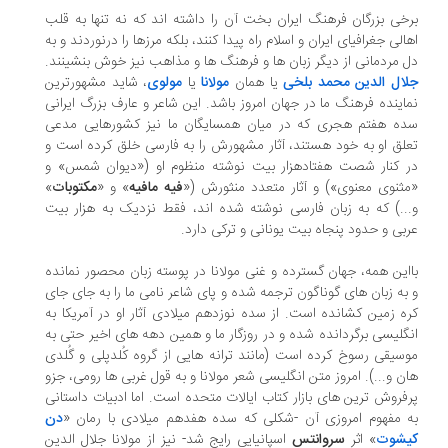
خی بزرگان فرهنگ ایران بخت آن را داشته اند که نه تنها به قلب
الی جغرافیای ایران و اسلام راه پیدا کنند، بلکه مرزها را درنوردند و به
 مردمانی از دیگر زبان ها و فرهنگ ها و مذاهب نیز خوش بنشینند.
ال الدین محمد بلخی
یا همان
مولانا
یا
مولوی
، شاید مشهورترین
اینده فرهنگ ما در جهان امروز باشد. این شاعر و عارف بزرگ ایرانی
ه هفتم هجری که در میان همسایگان ما نیز کشورهایی مدعی
لق او به خود هستند، آثار مشهورش را به فارسی خلق کرده است و
 کنار شصت هفتادهزار بیت نوشته منظوم او («دیوان شمس» و
ثنوی معنوی») و آثار متعدد منثورش («
فیه مافیه
» و «
مکتوبات
»
..) که به زبان فارسی نوشته شده اند، فقط نزدیک به هزار بیت
بی و حدود پنجاه بیت یونانی و ترکی دارد.
این همه، جهان گسترده و غنی مولانا در پوسته زبان محصور نمانده
به زبان های گوناگون ترجمه شده و پای شاعر نامی ما را به جای جای
ه زمین کشانده است. از سده نوزدهم میلادی آثار او در آمریکا به
گلیسی برگردانده شده و در روزگار ما و همین دهه های اخیر حتی به
سیقی رسوخ کرده است (مانند ترانه هایی از گروه کُلدپلی و گُلدی
ن و...). امروز متن انگلیسی شعر مولانا و به قول غربی ها رومی، جزو
فروش ترین های بازار کتاب ایالات متحده است. اما ادبیات داستانی
 مفهوم امروزی آن -شکلی که سده هفدهم میلادی با رمان «
دن
شوت
» اثر
سروانتس
اسپانیایی رایج شد- نیز از مولانا جلال الدین