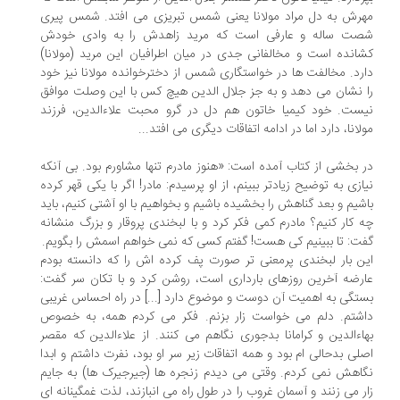
رش به دل مراد مولانا یعنی شمس تبریزی می افتد. شمس پیری
ت ساله و عارفی است که مرید زاهدش را به وادی خودش
انده است و مخالفانی جدی در میان اطرافیان این مرید (مولانا)
رد. مخالفت ها در خواستگاری شمس از دخترخوانده مولانا نیز خود
 نشان می دهد و به جز جلال الدین هیچ کس با این وصلت موافق
ست. خود کیمیا خاتون هم دل در گرو محبت علاءالدین، فرزند
لانا، دارد اما در ادامه اتفاقات دیگری می افتد...
 بخشی از کتاب آمده است: «هنوز مادرم تنها مشاورم بود. بی آنکه
ازی به توضیح زیادتر ببینم، از او پرسیدم: مادر! اگر با یکی قهر کرده
شیم و بعد گناهش را بخشیده باشیم و بخواهیم با او آشتی کنیم، باید
 کار کنیم؟ مادرم کمی فکر کرد و با لبخندی پروقار و بزرگ منشانه
ت: تا ببینیم کی هست! گفتم کسی که نمی خواهم اسمش را بگویم.
ن بار لبخندی پرمعنی تر صورت پف کرده اش را که دانسته بودم
رضه آخرین روزهای بارداری است، روشن کرد و با تکان سر گفت:
تگی به اهمیت آن دوست و موضوع دارد [...] در راه احساس غریبی
شتم. دلم می خواست زار بزنم. فکر می کردم همه، به خصوص
اءالدین و کرامانا بدجوری نگاهم می کنند. از علاءالدین که مقصر
لی بدحالی ام بود و همه اتفاقات زیر سر او بود، نفرت داشتم و ابدا
اهش نمی کردم. وقتی می دیدم زنجره ها (جیرجیرک ها) به جایم
ر می زنند و آسمان غروب را در طول راه می انبازند، لذت غمگینانه ای