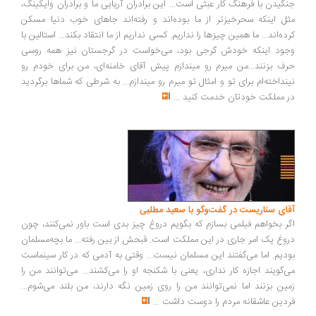
گیدن با فرهنگ کار عبثی است... این برادران آریایی ما و برادران وایکینگ،
ل اینکه سحرخیزتر از ما بوده‌اند و رفته‌اند جاهای خوب دنیا مسکن
ده‌اند... ما همین چیزها را نداریم. کسی نداریم از ما انتقاد بکند... استالین با
ود اینکه خودش گرجی بود، می‌خواست در گرجستان نیز همه روسی
ف بزنند...من میرم رو میندازم پیش آقای خامنه‌ای، من برای خودم رو
نداخته‌ام برای تو و امثال تو میرم رو میندازم... به شرطی که شماها برگردید
 مملکت خودتان خدمت کنید
...
ای سناریست در گفت‌وگو با سعید مطلبی
ر بخواهم فیلمی بسازم که بگویم دروغ چیز بدی است باور نمی‌کنند، چون
وغ یک امر جاری در این مملکت است. قبحش از بین رفته... ما بچه‌مسلمان
دیم. اما می‌گفتند این مسلمان نیست... وقتی به آدمی که در کار سینماست
‌گویند اجازه کار نداری، یعنی با شکنجه او را می‌کشند... می‌توانند من را
ین بزنند اما نمی‌توانند من را روی زمین نگه دارند، من بلند می‌شوم...
دین عاشقانه مردم را دوست داشت
...