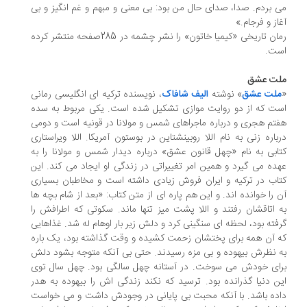
 بردم. صدا، صدای حال من بود: بی معنی و مبهم و غم انگیز و بی
از و فرجام.»
رمان تاریخی «کیمیا خاتون» را نشر چشمه در 285صفحه منتشر کرده
ت.
ت عشق
لت عشق
» نوشته
الیف شافاک
، نویسنده ترکیه ای انگلیسی رمانی
ت که از دو روایت موازی تشکیل شده است. یکی مربوط به سده
تم هجری و درباره ماجراهای شمس و مولانا در قونیه است و دومی
باره زنی به نام اللا روبینشتاین در بوستون آمریکا. اللا ویراستاری
ابی به نام «چهل قانون عشق» درباره دیدار شمس و مولانا را به
ده می گیرد و همین امر تغییراتی در زندگی او ایجاد می کند. این
اب در ترکیه و ایران فروش زیادی داشته است و مخاطبان بسیاری
 را خوانده اند. و این هم پاره ای از متن کتاب: «بعد از شام بچه ها
 اتاقشان رفتند و اللا پشت میز تنها ماند. سکوتی که اطرافش را
فته بود، لحظه ای سنگینی کرد و دلش زیر بار اوهام له شد. غذاهایی
 آن همه برای پختشان زحمت کشیده و وقت گذاشته بود، یک باره
 نظرش بیهوده و بی مزه رسیدند. حتی بی آنکه متوجه بشود دلش
ای خودش می سوخت. در آستانه چهل سالگی بود. چهل سال توی
ن دنیا گذرانده بود. ترسید که نکند زندگی اش را بیهوده به هدر
ده باشد. با آنکه محبت بی پایانی در وجودش داشت و می خواست