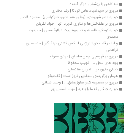
سه کاهن با پوششی دیگر آمدند
مروری بر سیدضیاء: عامل کودتا | رضا مختاری
درباره عصر شهروندی (وطن، هم وطن، دموکراسی) | محمود فاضلی
مروری بر علف‌کش‌ها و فناوری کاربرد آنها | جواد لگزیان
درباره کودکی، فلسفه و تعلیم‌وتربیت دیالوگ‌محور | حمیدرضا 
محمدی
و اما در قلب دریا: تراژدی اسکس کشتی نهنگ‌گیر | طه‌حسین 
فراهانی
مروری بر قهوه‌چی چمن سلطان | مهدی معرف
بچه های محل ما | نجیب محفوظ
دنیای متهور نو | آلدوس هاکسلی
هرمان برگزیده‌ی منتقدین نروژ است | گفت‌وگو
مروری بر مجموعه شعر هنوز عشق… | وحید ضیائی
درباره جنگلی که ما را بلعید | مهسا شمسی‌پور