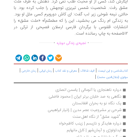
ثارش کند، کسی از او محبت طلب نمی کرد. ذهنش به طرف ملت
ق رفت. شخصیت شمس تبریزی توجهش را جلب کرده بود. با
لتی نیمه شوخی زیر لب گفت: ای کاش دوروبرم کسی مثل او بود.
 زندگی ام رنگ می بخشید، این را که مطمئنم!» «ملت عشق» را
تشارات ققنوس با برگردان فارسی ارسلان فصیحی از ترکی در
پ رسانده است.
.
.
...............
..............
تجربه‌ی زندگی دوباره
|
|
|
|
|
اب‌شناسی و این لیست
الیف شافاک
معرفی و نقد کتاب
رمان ایرانی
رمان خارجی
|
وی (جلال‌الدین محمد)
درباره ناهنجاری یا آنومالی | یاسمن انصاری
نگاهی به صد خلبان برتر ایران | محمود فاضلی
یک نگاه نو به بحران افغانستان
شرحی بر مشروعیت عصر مدرن | زانیار ابراهیمی
 "شهید عشق" از نگاه اهل سنت 
درباره هایدگر و نازیسم | زینب کاظم‌خواه
ایدئولوژی و آرمان‌شهر | کارل مانهایم