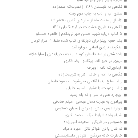
سرگرد باربارا | جرج برنارد شاو
نگاهی به تابستان 1369 | نصرت‌الله صمدزاده
سقای آب و ادب به چاپ دوم رفت 
16سال و هفت‌ ماه از سفرهای گالیور منتشر شد
نگاهی به تاریخ خشونت در فرهنگ‌بان 11-12
5 کتاب درباره شهید حسن طهرانی‌مقدم | طاهره حسنلو
یک جعبه پیتزا برای ذوزنقه‌ی کباب شده فقط ۲۲ هزار تومان
اینگرید، نازنین آلمانی دوباره آمد
یادداشتی بر سه داستان کوتاه از نجف دریابندری | سارا هلاله
مروری بر حیوانات پیکاسو | رضا فکری
 ارداویراف ‌نامه | ویراف
نگاهی به آدم و خاک | شراره شریعت‌زاده
و اما صلح اینجا آفتابی نمی‎‌شود | محمود فاضلی
و اما از غربت، با عشق | نسیم خلیلی
 ریچارد هنی با سی و نه پله رسید
پیرامون به عبارت محال عباسی | میثم صادقی
درباره درس پیش از مردن | عمران دسترس
اشیاء واجد شرایط مرگ | محمد اکبری
جاسوسی در تاریکی | سعیده امین‌زاده
فم فتال یا زن اغواگر قاتل | مهرداد مراد
خاطرات خانه مردگان | فئودور داستایفسکی