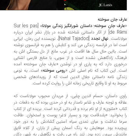
رف جان سوخته
ارف جان سوخته؛ داستان شورانگیز زندگی مولانا
» [Sur les pas
de Rûmi] از آثار داستانی شناخته شده در بازار نشر ایران درباره
لاناست.
نهال تجدد
[Nahal Tajadod]، نویسنده این رمان، ایرانی
ت اما در فرانسه زندگی می کند و کتابش را هم به فرانسوی نوشته
ت. بااین حال سال ها اقامت در غرب مانع از دل بستگی اش به
هنگ زادگاهش نشده است و از سویی، با منابع فارسی آشنایی
خوری دارد که به یاری او در نوشتن «عارف جان سوخته» آمده
ت. این کتاب که نام اصلی اش «
رومی سوخته
» است، به نوعی
دگی نامه داستانی جلال الدین است که از رویدادهای شخصی
بوط به او تا وقایع تاریخی زمانه اش را روایت کرده است.
وی داستان، حسام الدین چلبی، از مریدان محبوب مولاناست که
اقه و توجه عارف و شاعر نامدار به او در حدی بوده که به دفعات در
اب «مثنوی» از او نام برده و قدردانی کرده است. بریده ای از کتاب
 بخوانید: «بلندقامت بود و بسیار لاغر؛ پوست و استخوان. طاقت
ما نداشت و عبای نمدی سیاه آستین گشادش را به دور خود
چیده بود. موهایش به رنگ آسمان پیش از باران، از کلاه قایق
نندش بیرون زده بود. تند راه می رفت و نگاهش به شهر، دکان