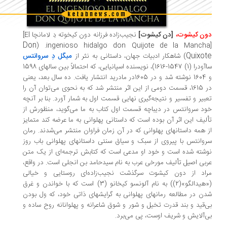
ن کیشوت،
[دن کیشوت]
نجیب‌زاده فرزانه دون کیخوته دِ لامانچا
[El
Don
. (
ingenioso hidalgo don Quijote de la Manch
Quixo
) شاهکار ادبیات جهان، داستانی به نثر از
میگل دِ سروانتس
ساآودرا (1) 1547-1616)، نویسنده اسپانیایی، که احتمالاً بین سالهای 1598
و 1604 نوشته شد و در 1605در مادرید انتشار یافت. ده سال بعد، یعنی
در 1615، قسمت دومی از این اثر منتشر شد که به نحوی می‌توان آن را
بیر و تفسیر و نتیجه‌گیری نهایی قسمت اول به شمار آورد. بنا بر آنچه
د سروانتس در دیباچه قسمت اول کتاب به ما می‌گوید، منظورش از
لیف این اثر آن بوده است که داستانی پهلوانی به ما عرضه کند متمایز
 همه داستانهای پهلوانی که در آن زمان فراوان منتشر می‌شدند. رمان
وانتس با پیروی از سبک و سیاق سنتی داستانهای پهلوانی باب روز
شته شده است و خود او مدعی است که کتابش ترجمه‌ای از یک متن
بی اصیل تألیف مورخی عرب به نام سیدحامد بن انجلی است. در واقع،
اد از دون کیشوت سرگذشت نجیب‌زاده‌ای روستایی و خیالی
(«هیدالگو»(2)) به نام آلونسو کیخانو (3) است که با خواندن و غرق
ن در مطالعه رمانهای پهلوانی به گرایشهای ذاتی خود، که ول بودن
‌قید و بند قدرت تخیل و شور و شوق شاعرانه و پهلوانانه روح ساده و
‌آلایش و شریف اوست، پی می‌برد.