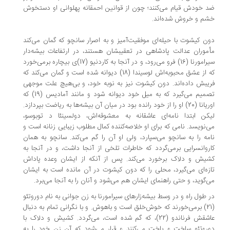
 خودش قیام می‌کنند؛ چون از قوانین احمقانه پهلوانی او دستخوش
م و خروش شده‌اند.
ن کیشوت با حیله‌ای موفقیت‌آمیز و به اصرار سانچو که گمان می‌کند
موران عدالت پادشاهی در تعقیبشان هستند، در ارتفاعات بیشه‌دار
سیرامورنا (16) فرو می‌رود، و در آنجا به کاردنیو (17)ی بیچاره برمی‌خورد
که از عشق محبوبه‌اش لوسیندا (18) دیوانه شده است و گمان می‌کند که
یبش داده‌اند. دون کیشوت نیز به نوبه خود، و بی‌هیچ علت موجهی
تصمیم می‌گیرد که به میل خود دیوانه شود و مانند آمادیس (19) که
اوریانا (20) او را از خود رانده بود در میان آن بیشه‌ها به ریاضت بپردازد.
کن ابتدا نامه‌ای عاشقانه به معشوقه‌اش، دولسینئا د توبوسو،
‌نویسد. نامی که برای او خلاصه‌کننده کمال مطلوب زیبایی زنانه است و
مه را به سانچو می‌سپارد، ولی او آن را گم می‌کند. سانچو به همان
روانسرایی برمی‌گردد که خاطرات تلخی از آنجا داشت، و در آنجا به
یش و دلاک برخورد می‌کند. پس از آنکه از ایشان وعده پاداش
زه‌ای می‌گیرد، محلی را که دون کیشوت در آن مانده است به ایشان
‌گوید، و حتی راهنمای ایشان هم می‌شود و آنان را به آنجا می‌برد.
 طول راه و در وسط بیشه‌زارهای سیرامورنا به زن جوانی به نام دوروتئو
(21) برمی‌خورند که خوش‌خلق است و باهوش. و با نگرانی تمام به دنبال
عاشقش فرناندو (22)، که گم شده است، می‌گردد. کشیش و دلاک با
روتئو ساخت و پاخت می‌کنند و قرار می‌شود که آن زن خود را به