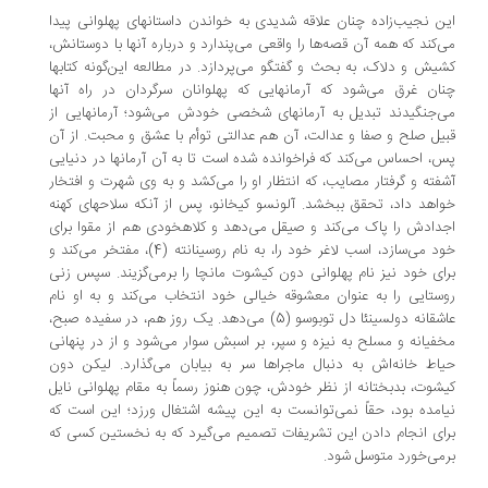
ن نجیب‌زاده چنان علاقه شدیدی به خواندن داستانهای پهلوانی پیدا
‌کند که همه آن قصه‌ها را واقعی می‌پندارد و درباره آنها با دوستانش،
یش و دلاک، به بحث و گفتگو می‌پردازد. در مطالعه این‌گونه کتابها
ان غرق می‌شود که آرمانهایی که پهلوانان سرگردان در راه آنها
‌جنگیدند تبدیل به آرمانهای شخصی خودش می‌شود؛ آرمانهایی از
یل صلح و صفا و عدالت، آن هم عدالتی توأم با عشق و محبت. از آن
، احساس می‌کند که فراخوانده شده است تا به آن آرمانها در دنیایی
فته و گرفتار مصایب، که انتظار او را می‌کشد و به وی شهرت و افتخار
اهد داد، تحقق ببخشد. آلونسو کیخانو، پس از آنکه سلاحهای کهنه
دادش را پاک می‌کند و صیقل می‌دهد و کلاهخودی هم از مقوا برای
خود می‌سازد، اسب لاغر خود را، به نام روسینانته (4)، مفتخر می‌کند و
ای خود نیز نام پهلوانی دون کیشوت مانچا را برمی‌گزیند. سپس زنی
ستایی را به عنوان معشوقه خیالی خود انتخاب می‌کند و به او نام
عاشقانه دولسینئا دل توبوسو (5) می‌دهد. یک روز هم، در سفیده صبح،
فیانه و مسلح به نیزه و سپر، بر اسبش سوار می‌شود و از در پنهانی
اط خانه‌اش به دنبال ماجراها سر به بیابان می‌گذارد. لیکن دون
شوت، بدبختانه از نظر خودش، چون هنوز رسماً به مقام پهلوانی نایل
امده بود، حقاً نمی‌توانست به این پیشه اشتغال ورزد؛ این است که
ای انجام دادن این تشریفات تصمیم می‌گیرد که به نخستین کسی که
می‌خورد متوسل شود.