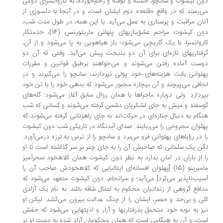
ن کیشوت و سانچو، خسته و کوفته و زخم‌خورده، به کاروانسرای دومی
‌رسند که در واقع «قلعه» دوم ایشان است، و در آنجا با دلسوزی از
ان مراقبت و پرستاری به عمل می‌آید. با این همه، در طول مدت شب،
دون کیشوت مزاحم عشق‌بازیهای پنهانی ماریتورنس (14)، خدمتکار
روانسرا، با یک گاریچی می‌شود؛ باز هیاهویی به پا می‌شود و از آن،
فتاریهای تازه‌ای برای آن دو بدبخت پیش می‌آید. وقتی که آن دو
ست آماده رفتن می‌شوند و می‌خواهند برطبق قوانین و مقررات
لوانی بابت هزینه‌های خود پولی نپردازند، سانچو را می‌گیرند و در
افی می‌پیچند و آن بیچاره مجبور می‌شود که بدهی خود را با تن خود
ردازد. ولی دوباره ماجراها با همان روال سابق آغاز می‌شود: گله‌های
سفند و میش به جای لشکریان دشمن گرفته می‌شوند و کسانی که شب
گام به دنبال جنازه‌ای در حرکت‌اند به جای راهزنانی گرفته می‌شوند که
لوان مجروحی را می‌ربایند. صدای آبدنگاه در تاریکی شب دون کیشوت
 در رؤیاهای پهلوانی فرو می‌برد و سانچو را از ترس به لرزه درمی‌آورد.
ن یک سلمانی که صاحبش آن را به جای چتر بر سر گذاشته است تا او
 از باران در امان بدارد به نظر دون کیشوت همان کلاهخود سحرآمیز
مامبرینو (15) [پهلوان افسانه‌ای ایتالیایی که کلاهخودش صاحب آن را
یب‌ناپذیر می‌کرد] می‌آید؛ و سرانجام، دون کیشوت متعهد می‌شود که
افع گروهی از زندانیان محکوم به اعمال شاقه باشد: به نام یک آزادی
ی و بی‌حد و حصر، ایشان را از چنگ عدالت بیرون می‌کشد. لیکن او
ز به نوبه خود متحمل بدرفتاریها و آزار و اذیتهایی می‌شود که حقش
ت، و آن به هنگامی است که همان محکومان آزاد شده به دست او بر