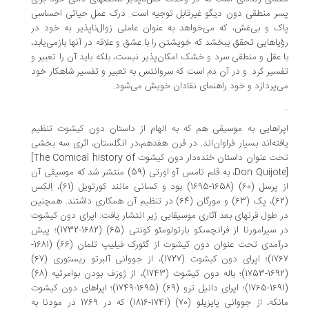
ر منطقی دون دیگو غیرقابل توجیه است. درک عمل حیاتی احساسی
ک و بی‌غش، که می‌خواهد به عنوان عاملی زوال‌ناپذیر به خود در
یاهایی تحقق ببخشد که خویشتن را با عشق و علاقه در آنها بازمی‌یابد،
 عقل و منطقی سرد و خشک امکان‌پذیر نیست، بلکه باید آن را تعبیر و
سیر کرد. و در آن دم است که سروانتس به تعبیر و تفسیر شاهکار خود
‌پردازد و خود راهنمای نقادان خویش می‌شود.
راهایی به موسیقی هم که به الهام از داستان دون کیشوت تنظیم
فته‌اند بسیار فراوان‌اند. در قرن هفدهم،‌در انگلستان، اثری سه بخشی
ت عنوان داستان خنده‌دار دون کیشوت
[The Comical history of
Don Quijot
، به قلم تامس آو اورتی (59) منتشر شد که موسیقی آن
از پرسل (60) (1658-1695) بود و کسانی مانند کورتویل (61)، اِلکِس
(62)، پک (63) و مورگان (64) در تنظیم آن همکاری داشتند. همچنین
 طول قرنهای بعد آثاری موسیقایی زیر انتشار یافت: اپرای دون کیشوت
در سیرامورنا از فرانچسکو بارتولومئو کونتی (65) (1682-1732)؛ پیش
درآمدی تحت عنوان دون کیشوت از گئورک فیلیپ تلمان (66) (1681-
1767)؛ اپرای دون کیشوت (1727)، از جووانی آلبرتو ریستوری (67)
(1692-1753)؛ باله دون کیشوت (1743)، از ژوزف بودن بوامرتیه (68)
(1691-1765)؛ اپرای دانیل ترو (69) (1695-1749)؛ اپراهای دون کیشوت
مانکه، از جووانی پایزیلو (70) (1741-1816) که در 1769 در مودنا به