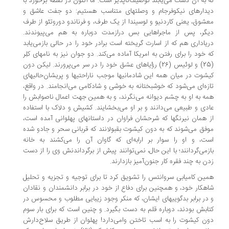
 به آن دست می‌یابند توصیف‌ناپذیر است. ما اکنون در نقطه برخورد با
دارهای نیکوفرجام و وصلتهای متناسب هستیم: دو جفت عاشق و
شوق، یعنی کاردنیو و لوسیندا از یک طرف، و فرناندو دوروتئو از طرف
گر، پس از ماجراهایی بس درازمدت دوباره به هم می‌پیوندند.
یاداری هم که از اسارت گریخته است برادر خود را در حالی بازمی‌یابد
 خود را برای رفتن به امریکا آماده می‌کند. دو جوان نیز به نامهای کلِر
(25) و لوئیس (26) رؤیاهای عشق خود را در سر می‌پرورند. لیکن دون
شوت در میان همه این شادمانیها موجب ناراحتیها و پریشان‌حالیهای
زه‌ای می‌شود که خوشبختانه به خوشی و شادکامی می‌انجامند. در واقع،
ه به او به چشم دیوانه می‌نگرند، و به همین جهت اعمال ناصوابش را
دی و طبیعی می‌دانند و بر او می‌بخشایند. کشیش و دلاک با استفاده
 همان نیرنگها که شرحشان فراوان در داستانهای پهلوانی آمده است،
فق می‌شوند که به دون کیشوت بقبولانند که قربانی سحر و جادو شده
ت، و او را سوار بر ارابه‌ای که گاوان آن را می‌کشند به خانه
زمی‌گردانند؛ با این حال، نمی‌توانند پیش از برگرداندنش وی را از دست
ن به چند فقره کار جنون‌آمیز بازدارند.
ین کامیابی سروانتس را تشویق کرد تا برای توجیه و تجزیه و تحلیل
هکار خود، و همچنین برای دفاع از خود در برابر دانشمندان و نقادان
در برابر بدگوییهای ایشان، که منکر وجود زیبایی مطلوب و محسوس در
ابش بودند، دوباره قلم به دست بگیرد. و چنین است که برای بار سوم
ن کیشوت را به اسب تاختن وامی‌دارد! پهلوان از طریق سلاح‌دارش