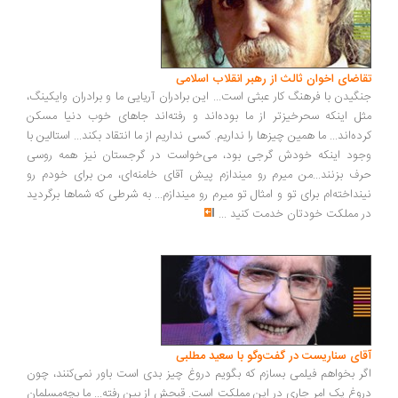
اضای اخوان ثالث از رهبر انقلاب اسلامی
گیدن با فرهنگ کار عبثی است... این برادران آریایی ما و برادران وایکینگ،
ل اینکه سحرخیزتر از ما بوده‌اند و رفته‌اند جاهای خوب دنیا مسکن
ده‌اند... ما همین چیزها را نداریم. کسی نداریم از ما انتقاد بکند... استالین با
ود اینکه خودش گرجی بود، می‌خواست در گرجستان نیز همه روسی
ف بزنند...من میرم رو میندازم پیش آقای خامنه‌ای، من برای خودم رو
نداخته‌ام برای تو و امثال تو میرم رو میندازم... به شرطی که شماها برگردید
 مملکت خودتان خدمت کنید
...
ای سناریست در گفت‌وگو با سعید مطلبی
ر بخواهم فیلمی بسازم که بگویم دروغ چیز بدی است باور نمی‌کنند، چون
وغ یک امر جاری در این مملکت است. قبحش از بین رفته... ما بچه‌مسلمان