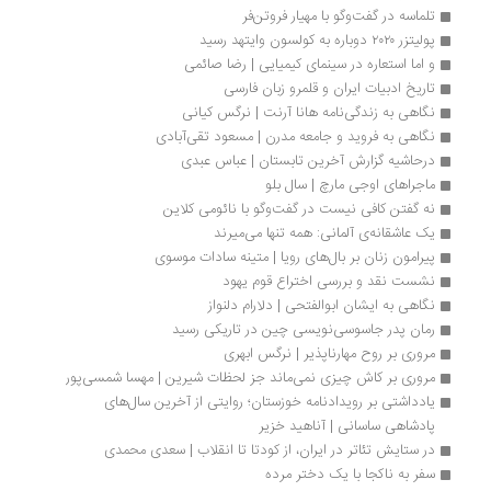
تلماسه در گفت‌وگو با مهیار فروتن‌فر 
پولیتزر ۲۰۲۰ دوباره به کولسون وایتهد رسید
و اما استعاره در سینمای کیمیایی | رضا صائمی
تاریخ ادبیات ایران و قلمرو زبان فارسی
نگاهی به زندگی‏‌نامه هانا آرنت | نرگس کیانی
نگاهی به فروید و جامعه مدرن | مسعود تقی‌آبادی
درحاشیه گزارش آخرین تابستان | عباس عبدی
ماجراهای اوجی مارچ | سال بلو
نه گفتن کافی نیست در گفت‌وگو با نائومی کلاین
یک عاشقانه‌ی آلمانی: همه تنها می‌میرند
پیرامون زنان بر بال‌های رویا | متینه سادات موسوی
نشست نقد و بررسی اختراع قوم یهود
نگاهی به ایشان ابوالفتحی | دلارام دلنواز
رمان پدر جاسوسی‌نویسی چین در تاریکی رسید
مروری بر روح مهارناپذیر | نرگس ابهری	
مروری بر کاش چیزی نمی‌ماند جز لحظات شیرین | مهسا شمسی‌پور
یادداشتی بر رویدادنامه خوزستان؛ روایتی از آخرین سال‌های 
پادشاهی ساسانی | آناهید خزیر
در ستایش تئاتر در ایران، از کودتا تا انقلاب | سعدی محمدی
سفر به ناکجا با یک دختر مرده