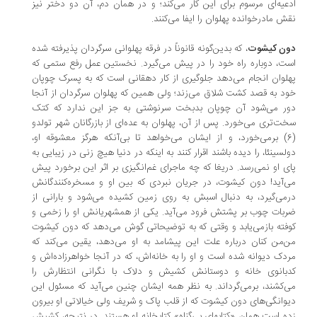
عیه‌ای مرسوم برای این کار می‌کند؛ و در همان دم، آن دو دختر نیز
ش مادرخوانده پهلوان را ایفا می‌کنند.
ن کیشوت
، که بدین‌گونه قانوناً در فرقه پهلوانی سرگردان پذیرفته شده
ت، دوباره راه خود را در پیش می‌گیرد. نخستین عمل رفع ستمی که
لوان انجام می‌دهد جلوگیری از کار دهقانی است که به پسرک چوپان
د به قصد کشت شلاق می‌زند؛ ولی همین که پهلوان سرگردان از آنجا
ر می‌شود آن چوپان بدبخت سرنوشتی به جز این ندارد که کتک
ت‌تری می‌خورد. پس از آن، پهلوان به عده‌ای از بازرگانان شهر تولدو
(6) برمی‌خورد، و از ایشان می‌خواهد تا بی‌آنکه هرگز معشوقه او،
لسینئا، را دیده باشند اقرار کنند به اینکه در دنیا هیچ زنی در زیبایی به
ی او نمی‌رسد. دریغا که چه ماجرای غم‌انگیزی بر اثر این برخورد پیش
‌آید! دون کیشوت، در جریان نبردی که بین او و مسخره‌کنندگانش
می‌گیرد، به دنبال اسبش به روی زمین کشیده می‌شود و بارانی از
بات چوب بر پشتش فرود می‌آید. یکی از همشهریانش او را زخمی و
فته بازمی‌یابد و وقتی که به توضیحاتی گوش می‌دهد که دون کیشوت
‌من کنان درباره علت این پیشامد به او می‌دهد، یقین می‌کند که
دک دیوانه شده است و او را به خانه‌اش، که در آنجا خواهرزاده‌اش و
بانوی خانه و دوستانش کشیش و دلاک با نگرانی انتظارش را
‌کشند، برمی‌گرداند. به نظر همه ایشان چنین می‌آید که مسئول این
وانگی‌های دون کیشوت که از قلب پاک و شریف ولی خیالاتی او بیرون
ه است همان «کتابهای بی‌گناه» کتابخانه او هستند. در نتیجه، کشیش