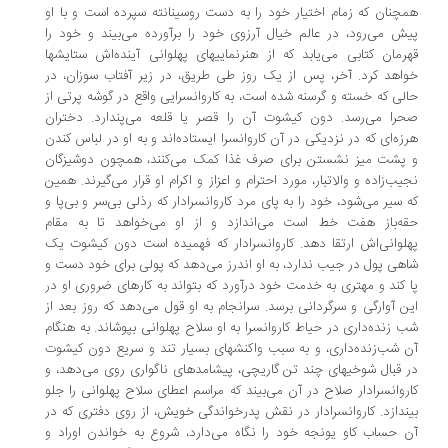
چنان که زمام اختیار خود را به دست روسینانته سپرده است و با او
ش می‌رود، در عالم خیال آرزوی خود را برآورده می‌بیند و خود را
رمان کتابی می‌یابد که از هنرنماییهای پهلوانی آینده‌اش ستایشها
اهد کرد. آخر، پس از یک روز طی طریق، در زیر آفتاب سوزان، در
لی که خسته و گرسنه شده است، به کاروانسرایی واقع در گوشه پرتی از
را می‌رسد. دون کیشوت آن را قصر یا قلعه می‌پندارد. دختران
زه‌ای که در نزدیکی در آن کاروانسرا ایستاده‌اند و به او در لباس کندن
پشت میز نشستن برای صرف غذا کمک می‌کنند،‌ همچون دوشیزگان
یب‌زاده و والاتبار، مورد احترام و اعزاز و اکرام او قرار می‌گیرند. همین
 سیر می‌شود، خود را به پای مرد کاروانسرادار که رذلی بی‌سر و بی‌پا و
ه‌باز هفت خط است می‌اندازد و از او می‌خواهد تا به مقام
لوانی‌اش ارتقا دهد. کاروانسرادار که فهمیده است دون کیشوت یک
هی پول در جیب ندارد، به او اندرز می‌دهد که پولی برای خود دست و
 کند و مهتری به خدمت خود درآورد که بتواند به کارهای ضروری او در
ن آوارگی و سرگردانی برسد. سرانجام به او قول می‌دهد که روز بعد از
 زنده‌داری در حیاط کاروانسرا به او سلاح پهلوانی بپوشاند. به هنگام
 شب‌زنده‌داری، و به سبب واکنشهای بسیار تند و سریع دون کیشوت
 قبال شوخیهای چند تن گاریچی، پیشامدهای ناگواری روی می‌دهد، و
روانسرادار صلاح در آن می‌بیند که مراسم اعطای سلاح پهلوانی را جلو
ندازد. کاروانسرادار در نقش پدرخواندگی خویش، از روی دفتری که در
 حساب کاو یونجه خود را نگاه می‌دارد، شروع به خواندن اوراد و