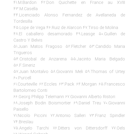
41.M.Bardon 42.Don Quichette en France au XVI
43.M.Casella
44.Licenciado Alonso Fernandez de Avellaneda 
Tordesilla
45.Lope de Vega 46.Ruiz de Alarcon 47.Tirso de Molina
48.El caballero desamorado 49.Leasge 50.Guillen 
Castro Y Belvis
51.Juan Matos Fragoso 52.Fletcher 53.Candido Mar
Trigueros
54.Cristobal de Anzarena 55.Jacinto Maria Belga
56.F.Sineriz
57.Juan Montalvo 58.Giovanni Meli 59.Thomas of Urt
60.Purcell
61.Courteville 62.Eccles 63.Pack 64.Morgan 65.Frances
Bartolomeo Conti
66.Georg Philipp Telemann 67.Giovanni Alberto Ristori
68.Joseph Bodin Boismortier 69.Daniel Treu 70.Giovan
Paisello
71.Nicolo Piccini 72.Antonio Salleri 73.Franz Spindl
74.Breslau
75.Angelo Tarchi 76.Ditters von Dittersdorff 77.Oe