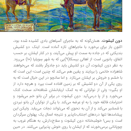
ن کیشوت
، همان‌گونه که به ماجرای آسیاهای بادی کشیده شده بود،
نون باز برای برخورد با ماجراهای تازه آماده است. اینک دو کشیش
دیکتی که در جاده به سمت او پیش می‌آیند، و در کنار ایشان، بر حسب
اتفاق، بانویی است از اهالی بیسکا(9)یی که به شهر سِویلیا (10) می‌رود.
 نظر دون کیشوت، آن دو کشیش باید دو جادوگر باشند که می‌خواهند
هزاده خانمی را بربایند و یقین هم می‌کند که چنین است؛ این است که
 خشم و خروش بر ایشان می‌تازد. و اما سانچو در این خیال است که به
ی یکی از آن دو کشیش که بر زمین افتاده است بپرد و هرچه دارد از
 بگیرد؛ ولی از نوکرانی که به کمک اربابانشان شتافته‌اند سخت کتک
‌خورد و از پا درمی‌آید: دون کیشوت در برابر آن بانو خم می‌شود و
ترامات فائقه خود را به او عرضه می‌کند. با یکی از نوکران آن بانو نبردی
 شمشیر می‌کند و از آن به نحوی که می‌تواند نجات می‌یابد. ولیکن این
شامدها تنها دردهای اجتناب‌ناپذیر و نتیجه اعمال یک پهلوان سرگردان
ت و بس! خوشبختانه دون کیشوت و سلاح‌دارش، به هنگام غروب به
پانانی برمی‌خورند که از ایشان با روی خوش پذیرایی می‌کنند. در حین