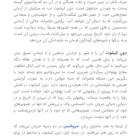
ف شام، در عین حیرت و دقت همگان و در آن دم که سانچوی گرسنه
ت به خوردن مشغول است، دون کیشوت لب به ستایش از آرمان
ح‌طلبی خود، از عصر طلایی شگفت‌انگیز، و از خوشبختی و سعادتی
‌گشاید که به دنبال آن خواهد آمد: رؤیایی شاعرانه، حاکی از آرمانی
سوس و قابل لمس، که در همه کشورها عمیقاً ریشه دوانیده است،
را از دل خود تاریخ بیرون می‌جهد و بیان‌کننده قدرت درونی آن است،
به رنگها و شیوه‌های گوناگون فرمان به جاودانگی آن می‌دهد.
ن کیشوت
آن را با شور و حرارتی مذهبی و با ایمانی عمیق بیان
‌کند؛ و برای همین است که ما همیشه او را با همان علاقه نگاه
‌کنیم. با این حال،‌ وقتی می‌گوید که برای رسیدن به این کمال مطلوب
اح پهلوانان سرگردان ضروری است، ما نمی‌توانیم جلو لبخند خود را
یریم. این مسئله شاعرانه، که جنبه جهانی دارد، به صورت گرایشی
یعی به خوشبختی در ذات هرفردی وجود دارد. دون کیشوت در تلاش
ت تا با پیروی از روشهایی که در کتب پهلوانی خود خوانده است، این
یا را به واقعیت برساند؛ روشهای یک رویا که در بیرون از تاریخ و در
یایی خیالی جریان دارد، احساسی پاک و بی‌غش که تنها در تصویرهای
د او منعکس است، تصویرهایی که او خود را در آنها بازمی‌شناسد و
د را در آنها دوست می‌دارد.
 اینجا به بعد، ماجرای رمان
سروانتس
در دو زمینه جریان می‌یابد که
ئم به روی هم می‌افتند. در زمینه اول،‌ دون کیشوت و سانچو در پرتو