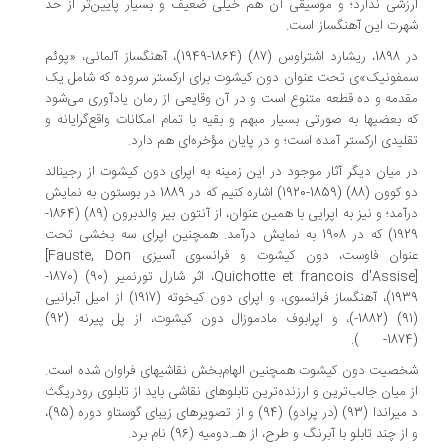
زشی ندارد؛ و موسیقی آن هم خیلی ضعیف و بسیار پایین‌تر از حد
رت این آهنگساز است.
در 1898، ریشارد اشتراوس (87) (1864-1949)، آهنگساز آلمانی، «پوئم
فونیک»ی تحت عنوان دون کیشوت برای ارکستر سروده که شامل یک
دمه و ده قطعه متنوع است و در آن وقایعی از رمان یادآوری می‌شود
 بعضیها به صورتی بسیار مبهم و بقیه با تمام امکانات واقع‌گرایانه و
لیدی ارکستر آمده است؛ و در پایان مؤخره‌ای هم دارد.
 میان دیگر آثار موجود در این زمینه به اپرای دون کیشوت از رجینالد
دو کوون (88) (1859-1920) اشاره کنیم که در 1889 در بوستون به نمایش
درآمد؛ و نیز به اپرایی با همین عنوان، از آنتون بیر والدبرون (89) (1864-
1929) که در 1908 به نمایش درآمد. همچنین اپرای سه بخشی تحت
وان فاوست، دون کیشوت و فرانسوی آسیزی
[Fauste, Don
Quichotte et francois d’Assis
، اثر شارل تورنمیر (90) (1870-
1939)، آهنگساز فرانسوی، و اپرای دون کیخوته (1917) از امیل آبرانیی
(91) (1882-)، و اپرابوف مادموزال دون کیشوت، از پل پیرنه (92)
صیت دون کیشوت همچنین الهام‌بخش نقاشیهای فراوان شده است.
 میان جالب‌ترین و ارزنده‌ترین تابلوهای نقاشی باید از تابلوی رودریگث
د میراندا (93) (در پرادو) (94) و از تصویرهای زیبای گوستاو دوره (95)،
ز چند تابلو با آبرنگ و طرح، از هـ.دومیه (96) نام برد.