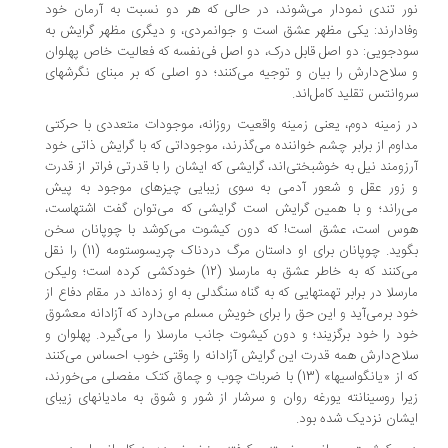
ر تندی نمودار می‌شوند، در حالی که هر دو نسبت به آرمان خود
ادارند: یکی مظهر عشق است و جوانمردی، و دیگری مظهر گرایش به
دجویی: دو اصل قابل درک، دو اصل فی‌نفسه که فعالیت خاص پهلوان
سلاح‌دارش را بیان و توجیه می‌کنند؛ دو اصلی که بر مبنای نگرشهای
وانتس تقلید کامل‌اند.
 زمینه دوم، یعنی زمینه واقعیت روزانه، موجودات متعددی با حرکتی
اوم از برابر چشم خواننده می‌گذرند، موجوداتی که با گرایش ذاتی خود
زومند نیل به خوشبختی‌اند، گرایشی که ایشان را با قدرتی فراتر از قدرت
زور عقل و شعور آدمی به سوی زیبایی چیزهای موجود به پیش
‌راند؛ و با همین گرایش است گرایشی که می‌توان گفت اشتهاست،
س است، عشق است! که دون کیشوت می‌کوشد با چوپانان سخن
بگوید. چوپانان برای او داستان مرگ دردناک چریسوستومه (11) را نقل
می‌کنند که به خاطر عشق به مارسلا (12) خودکشی کرده است؛ ولیکن
رسلا در برابر تهمتهایی که به گناه سنگدلی به او زده‌اند در مقام دفاع از
د برمی‌آید و این حق را برای خویش مسلم می‌دارد که آزادانه معشوق
د را خود برگزیند؛ و دون کیشوت جانب مارسلا را می‌گیرد. پهلوان و
اح‌دارش همه قدرت این گرایش آزادانه را وقتی خوب احساس می‌کنند
که از «یانگواسیها» (13) با ضربات چوب و چماق کتک مفصلی می‌خورند،
را روسینانته یورغه روان و سرشار از شور و شوق به مادیانهای زیبای
شان نزدیک شده بود.