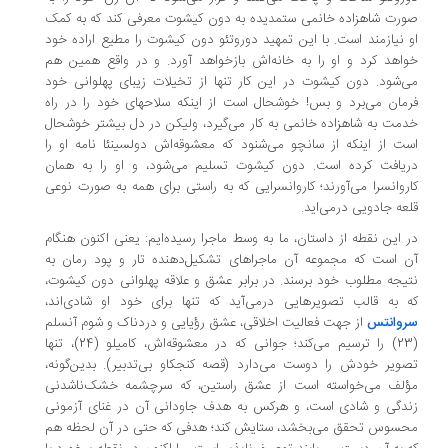
رت شاهزاده خانمی ستمدیده به دون کیشوت معرفی کند که به کمک
 نیازمند است. با این تمهید دوروتئو دون کیشوت را مطیع اراده خود
اهد کرد و او را به خانه‌اش بازخواهد آورد. و در واقع همین هم
‌شود. دون کیشوت در این کار تنها از تخیلات زیبای پهلوانی خود
مان می‌برد و بس! خوشحال است از اینکه سلاحهای خود را در راه
مت به شاهزاده خانمی به کار می‌گیرد، ولیکن در دل بیشتر خوشحال
ت از اینکه از سانچو می‌شنود که معشوقه‌اش دولسینئا نامه او را
یافت کرده است. دون کیشوت تسلیم می‌شود، و او را به همان
روانسرا می‌آورند؛ کاروانسرایی که به راستی برای همه به صورت نوعی
عه جادویی درمی‌اید.
 این نقطه از داستان، ما به وسط ماجرا رسیده‌ایم: یعنی اکنون هنگام
 است که مجموعه آن ماجراهای تشکیل‌دهنده تار و پود رمان به
یجه مطلوب خود برسند. در برابر عشق و علاقه پهلوانی دون کیشوت،
 به قالب تصویرهایی درمی‌آید که تنها برای خود او شادی‌اند،
وانتس
از جهت فعالیت اخلاقی، عشق رؤیایی و دردناک و شوم آنسلم
(23) را ترسیم می‌کند؛ جوانی که در معشوقه‌اش، کامیلو (24)، تنها
ویر خودش را دوست می‌دارد (قصه کنجکاو بی‌تدبیر). بدین‌گونه،
لف می‌خواسته است از عشق راستین، که سرچشمه خشک‌ناشدنی
دگی و شادی است، و هرکس به هدف جاودانی آن در غنای آزمونی
سوس تحقق می‌بخشد، ستایش کند؛ هدفی که حتی در آن لحظه هم