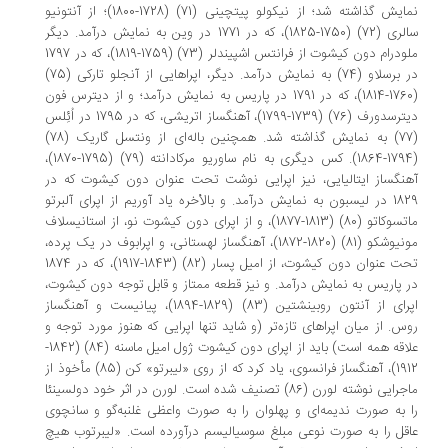
نمایش گذاشته شد؛ از نیکولو پیتچینی (71) (1728-1800)؛ از آنتونیو
سالری (72) (1750-1825)، که در 1771 در وین به نمایش درآمد. دیگر
ملودرام دون کیشوت از فرانتس اشپیندلر (73) (1759-1819)، که در 1797
در برسلاو (74) به نمایش درآمد. دیگر، اپراهایی از آنجلو تارکی (75)
(1760-1814)، که در 1791 در پاریس به نمایش درآمد؛ و از دیترس فون
دیترسدورف (76) (1739-1799)، آهنگساز اتریشی، که در 1795 در اُئِلس
(77) به نمایش گذاشته شد. همچنین باله‌ای از ونتسل گاریک (78)
(1794-1864). کس دیگری به نام ساوریو مرکادانته (79) (1795-1870)،
نگساز ایتالیایی، نیز اپرایی نوشت تحت عنوان دون کیشوت که در
1829 در لیسبون به نمایش درآمد. و بالأخره یاد آوریم از اپرای آلبرتو
ماتسوکاتو (80) (1813-1877)، و از اپرای دون کیشوت نو، از استانیسلاف
مونیوشکو (81) (1820-1872)، آهنگساز لهستانی، و اپرابوف در یک پرده،
تحت عنوان دون کیشوت، از امیل پسار (82) (1843-1917)، که در 1874
 پاریس به نمایش درآمد. و نیز قطعه ممتاز و قابل توجه دون کیشوت،
اپرای از آنتون روبینشتین (83) (1829-1894)، پیانیست و آهنگساز
س. از میان اپراهای تازه‌تر (و شاید تنها اپرایی که هنوز مورد توجه و
علاقه همه است) باید از اپرای دون کیشوت ژول امیل ماسنه (84) (1842-
1912)، آهنگساز فرانسوی، یاد کرد که از روی «لیبرتو» کن (85) مأخوذ از
ماجرایی نوشته لورن (86) تصنیف شده است. لورن در اثر خود دولسینئا
 به صورت ندیمه‌ای و پهلوان را به صورت واعظی غلنبه‌گو و سانچوی
قل را به صورت نوعی مبلغ سوسیالیسم درآورده است. «لیبرتوب هیچ