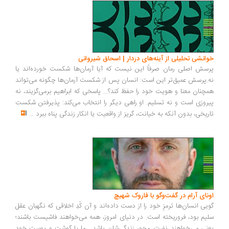
انشی تحلیلی از آینه‌های دردار | اسحاق شیروانی
سش اصلی رمان صرفاً این نیست که آیا آرمان‌ها شکست خورده‌اند یا
.پرسش عمیق‌تر این است: انسان پس از شکست آرمان‌ها چگونه می‌تواند
چنان معنا و هویت خود را حفظ کند؟... پاسخی که ابراهیم برمی‌گزیند، نه
روزی است و نه تسلیم. او راهی دیگر را انتخاب می‌کند: پذیرفتن شکست
ریخی، بدون آنکه به خیانت، گریز از واقعیت یا انکار زندگی پناه ببرد
...
ونای آرام در گفت‌وگو با فاروک شهیچ
یی انسان‌ها ترمزِ خود را از دست داده‌اند و آن کُدِ اخلاقی که نگهبان عقل
یم بود، فروریخته است. در دنیای امروز، همه می‌خواهند فاشیست باشند؛
نی می‌خواهند نفرت، محورِ زندگی‌شان باشد... ما با گوشت و پوست خود