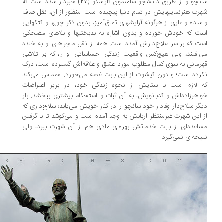
سانچو و از طریق دانشجو سامسون کاراسکو (27) خبردار شده است که
رت هنرنماییهایش در تمام دنیا پیچیده است. منظور از آن، نقل صاف
ساده و عاری از هرگونه آرایشهای تملق‌آمیز، بدون ذکر چوبها و کتکهایی
ت که خودش خورده و بدون اشاره به بدبختیها و بلاهای مضحکی
ت که بر سر سلاح‌دارش آمده است. همه از نقل ماجراهای او به خنده
‌افتند، ولی هیچ‌کس واقعیت زندگی احساساتی او را، که بر تلاشی
رمانی به سوی کمال مطلوب مورد عشق و علاقه‌اش گسترده است، درک
رده است؛ و دون کیشوت از این بابت غصه می‌خورد. احساس می‌کند
 لازم است با ستایش از نحوه زندگی خود، در برابر اعتراضات
اهرزاده‌اش و کدبانویش، به آن ثبات و استحکام بیشتری ببخشد. بار
گر سلاح‌دار وفادار خود سانچو را در کنار خویش می‌یابد؛ سلاح‌داری که
 این شهرت غیرمنتظر اربابش به وجد آمده است و می‌کوشد تا با گرفتن
اعده‌ای از بابت خدماتش بهره‌ای مادی هم از آن شهرت ببرد، ولی
یجه‌ای نمی‌گیرد.