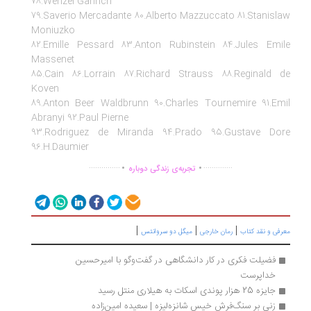
78.Wenzel Gahrich
79.Saverio Mercadante 80.Alberto Mazzuccato 81.Stanisl
Moniuzko
82.Emille Pessard 83.Anton Rubinstein 84.Jules Emi
Massenet
85.Cain 86.Lorrain 87.Richard Strauss 88.Reginald 
Koven
89.Anton Beer Waldbrunn 90.Charles Tournemire 91.Em
Abranyi 92.Paul Pierne
93.Rodriguez de Miranda 94.Prado 95.Gustave Do
96.H.Daumier
.
.
...............
..............
تجربه‌ی زندگی دوباره
|
|
|
رفی و نقد کتاب
رمان خارجی
میگل دو سروانتس
فضیلت فکری در کار دانشگاهی در گفت‌وگو با امیرحسین 
خداپرست
جایزه 25 هزار پوندی اسکات به هیلاری منتل رسید
زنی بر سنگ‌فرش خیس شانزه‌لیزه | سعیده امین‌زاده