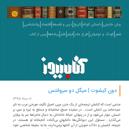
ان خارجی
داستان کوتاه
تاریخ
دین و فلسفه
اقتصاد
روانشناسی
ر
کودک و نوجوان
طرح جلد
فیلم
طنز
ریشه‌ها
پس از کتاب
دون کیشوت | میگل دو سروانتس
01 مرداد 1385
عی است که کتابش ترجمه‌ای از یک متن عربی اصیل تألیف مورخی عرب به نام
دحامد بن انجلی است... در سفیده صبح، مخفیانه و مسلح به نیزه و سپر، بر
بش سوار می‌شود و از در پنهانی حیاط خانه‌اش به دنبال ماجراها سر به بیابان
‌گذارد... مسئول این دیوانگی‌ها «کتابهای بی‌گناه» کتابخانه او هستند. در
یجه، کشیش و دلاک، صورتی از آن کتابها برمی‌دارند، بنا به سلیقه شخصی خود