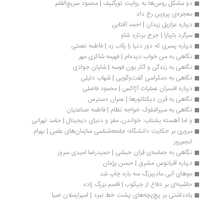
دو مشکل روس‌ها به روایت تورگنیف | محمود سریع‌القلم
معجزه‌ی پروین رخ داد 
درباره عزازیل زیدان | احمد آفتابی
سرگرد باربارا | جرج برنارد شاو
درباره پسری که دور دنیا را رکاب زد | فاطمه نعمتی
نگاهی به من خواب دیده‌ام | فهیمه شاکری مهر
نگاهی به زندگی و آثار یون فوسه | شایان جوادی
نگاهی به دمکراسی گفت‌وگویی | شهاب دلیلی
درباره افسران عملیات آژاکس | محمود فاضلی
نگاهی به قرن دیکتاتورها | عمران دسترس
نگاهی به سیرالملوک خواجه نظام‌ | فاطمه صناعتیان
و اما آهسته بشتاب: خواندن، مغز و دنیای دیجیتال | حامد تهرانی
مروری بر حکایت دانشگاه؛ جامعه‌شناسی سازمان‌های علمی | بهرام 
انجم‌روز
نگاهی به حماسه‌ی قِران حبشی | حمیدرضا امیدی سرور
درباره اقیانوس مشرق | حسن پژمان
موهای آبی مادربزرگ سه باره چاپ شد
حاشیه‌ای بر دفاع از جیکوب | قاسم بزرگ زاده
یادداشتی بر پچ‌پچه‌های پشت خط نبرد | امیرارسلان ضیا