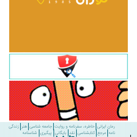
رمان ایرانی
خاطره، سفرنامه و روایت
جامعه شناسی
هنر
زندگی
نامه
مرجع
کتابشناسی
نقد
بایگانی
پیگیری
شناسنامه