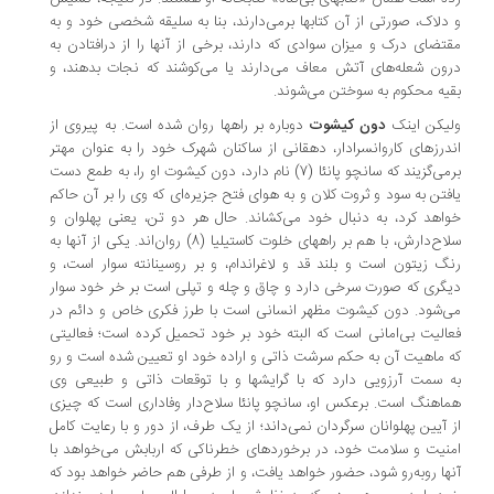
دلاک، صورتی از آن کتابها برمی‌دارند، بنا به سلیقه شخصی خود و به
تضای درک و میزان سوادی که دارند، برخی از آنها را از درافتادن به
ون شعله‌های آتش معاف می‌دارند یا می‌کوشند که نجات بدهند، و
یه محکوم به سوختن می‌شوند.
یکن اینک
دون کیشوت
دوباره بر راهها روان شده است. به پیروی از
درزهای کاروانسرادار، دهقانی از ساکنان شهرک خود را به عنوان مهتر
برمی‌گزیند که سانچو پانئا (7) نام دارد، دون کیشوت او را، به طمع دست
فتن به سود و ثروت کلان و به هوای فتح جزیره‌ای که وی را بر آن حاکم
اهد کرد، به دنبال خود می‌کشاند. حال هر دو تن، یعنی پهلوان و
سلاح‌دارش، با هم بر راههای خلوت کاستیلیا (8) روان‌اند. یکی از آنها به
گ زیتون است و بلند قد و لاغراندام، و بر روسینانته سوار است، و
گری که صورت سرخی دارد و چاق و چله و تپلی است بر خر خود سوار
‌شود. دون کیشوت مظهر انسانی است با طرز فکری خاص و دائم در
الیت بی‌امانی است که البته خود بر خود تحمیل کرده است؛ فعالیتی
 ماهیت آن به حکم سرشت ذاتی و اراده خود او تعیین شده است و رو
 سمت آرزویی دارد که با گرایشها و با توقعات ذاتی و طبیعی وی
اهنگ است. برعکس او، سانچو پانئا سلاح‌دار وفاداری است که چیزی
 آیین پهلوانان سرگردان نمی‌داند؛ از یک طرف، از دور و با رعایت کامل
نیت و سلامت خود، در برخوردهای خطرناکی که اربابش می‌خواهد با
ها روبه‌رو شود، حضور خواهد یافت، و از طرفی هم حاضر خواهد بود که