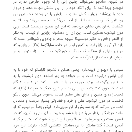
 نتیجه، سانچو نمی‌تواند چنین زنی را که وجود خارجی ندارد در
بوسو پیدا کند؛ لذا برای آنکه خود را از این مشکل نجات دهد و دروغ
د را بپوشاند، زیبایی کمال مطلوب اربابش را در وجود نخستین زن
ستایی که برحسب تصادف از آنجا می‌گذرد مجسم می‌کند و با اشاره
گشت به اربابش نشان می‌دهد که این زن همان دولسینئا است؛ ولی
ن کیشوت غمگین است: این زن آن معشوقه رؤیایی او نیست! به نظر
 ظاهر واقعی و حقیر دولسینئا نتیجه سحر و جادویی شیطانی است که
باید اثر آن را زایل کرد. و اکنون او را در جاده ساراگوسا (28) می‌یابیم، که
 زیر بارانی از سنگ، که بازیگران دوره‌گرد به سبب مزاحمتهای او بر
ش باریده‌اند، از پا درآمده است.
س با «پهلوان آیینه‌دار»، یعنی همان دانشجو کاراسکو که خود را به
ن لباس درآورده است و می‌خواهد به زور اسلحه دون کیشوت را به
نه‌اش برگرداند، نبردی تن به تن با شمشیر می‌کند. در همین هنگام
است که دون کیشوت با پهلوانی به نام دون دیگو د میراندا (29)، که
یب‌زاده‌ای متین و دارای عقل سلیم است، برخورد می‌کند. دون دیگو
ست در دون کیشوت عقل و خرد و قضاوتی بسیار درست و متعادل
ساس می‌کند که به ستایش از آن می‌پردازد، لیکن بعداً می‌بینیم که او
نند دیوانگان رفتار می‌کند و با خشم و خروشی قهرمانی با شیری که در
س است روبرو می‌شود. عجبا! پس این دون کیشوت کیست و چگونه
می است؟ گفته‌هایش با کرده‌هایش تناقضی آشکار دارند: این مرد
مای زنده‌ای است که در وحدت خلل‌ناپذیر تناقضهای ذاتی خود برای