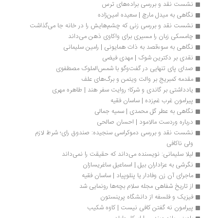
نشست نقد و بررسی براده‌های ترس
نگاهی به میدل مارچ | سعیده امین‌زاده
نشست نقد و بررسی زنی که چشم‌هایش را در خانه جا می‌گذاشت
چامسکی زبان را مسیری برای واکاوی ذهن می‌داند
نگاهی به سوءقصد به ذات همایونی | رامین سلیمانی
نقدی بر دکترین شوک | مهدی فیضی
صدای پای تنهایی در گفت‌وگو با شمس‌الملوک مصطفوی
مقدمه کمبریج بر والت ویتمن و برگ‌های علف
یادداشتی بر گاندی و شرکا؛ روایت سفر هند | طاهره مهری
پیرامون غرب غم‌زده | ساسان فقیه
نگاهی به عطر گل محمدی | سمیه جمالی
درباره وردست مالامود | احسان صالحی
نشست نقد و بررسی دموکراسی سنجیده: صندوق رای؛ شرط لازم 
ولی ناکافی
لیلا سلیمانی: نویسنده می‌داند که حقیقت را نمی‌داند
نگرشی به عزاداران بیل | اسماعیل ساغریسازان
ماجرای آن زن وفادار یا پنلوپیاد | ساسان فقیه
از تاریخ شفاهی مجله سلام بچه‌ها رونمایی شد
فیزیک و فلسفه از دانشگاه پرینستون
پیرامون نه گفتن کافی نیست | کاوه شکیب