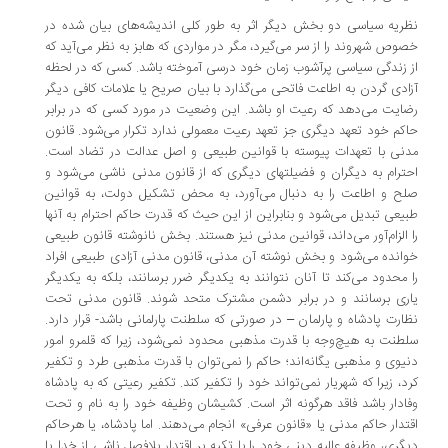
ریه سیاسی دو بخش دیگر اثر به طور کلی اندیشه‌های بیان شده در
وص شهروند را از سر می‌گیرد، مگر در مواردی که هابز به نظر می‌آید که
 زندگی سیاسی پرآشوب زمان خود درسی آموخته باشد. کسی که در لحظه
ادی گردن به اطاعت فاتحی می‌گذارد با بیان صریح یا علامات کافی دیگر
ایت می‌دهد که رعیت او باشد. این وضعیت در مورد کسی که در برابر
کم خود تعهد دیگری جز تعهد رعیت معمولی ندارد تکرار می‌شود. قانون
نی با تعهدات پیوسته با قوانین طبیعی و اصل عدالت در تضاد است.
ترام به دیگران و فضیلتهای دیگری که از قانون مدنی ناشی می‌شود و
ح و اطاعت را به دنبال می‌آورد، به محض تشکیل دولت، به قوانین
یعی تبدیل می‌شود و بنابراین از این حیث که قدرت حاکم احترام به آنها
 الزا‌م‌آور می‌داند، قوانین مدنی نیز هستند. بخش نانوشته قانون طبیعی
انده می‌شود و بخش نوشته آن مدنی، قانون مدنی آزادی طبیعی افراد
 محدود می‌کند تا آنان نتوانند به یکدیگر ضرر برسانند، بلکه به یکدیگر
ری برسانند و در برابر دشمن مشترک متحد شوند. قانون مدنی تحت
ارت پادشاه و پارلمان – در صورتی که سلطنت پارلمانی باشد- قرار دارد.
طنت به هیچ‌وجه با قدرت مذهبی محدود نمی‌شود، زیرا که قلمرو امور
یوی و مذهبی یگانه‌اند؛ حاکم را نمی‌توان با قدرت مذهبی طرد و تکفیر
د، زیرا که شهریار نمی‌تواند خود را تکفیر کند. تکفیر رعیتی که به پادشاه
ادار باشد فاقد هرگونه اثر است. کشیشان وظیفه خود را به نام و تحت
تدار حاکم مدنی یا «قانون عرفی» انجام می‌دهند. اما پادشاه، یا هرحاکم
گری، وظیفه عالیه دینی خود را با تکیه بر اقتدار بلافصل ناشی از خدا یا