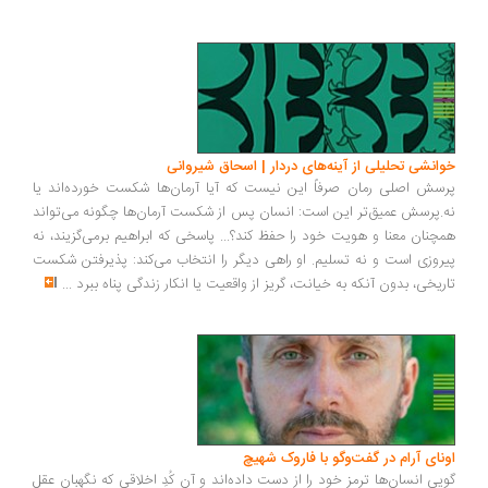
انشی تحلیلی از آینه‌های دردار | اسحاق شیروانی
سش اصلی رمان صرفاً این نیست که آیا آرمان‌ها شکست خورده‌اند یا
.پرسش عمیق‌تر این است: انسان پس از شکست آرمان‌ها چگونه می‌تواند
چنان معنا و هویت خود را حفظ کند؟... پاسخی که ابراهیم برمی‌گزیند، نه
روزی است و نه تسلیم. او راهی دیگر را انتخاب می‌کند: پذیرفتن شکست
ریخی، بدون آنکه به خیانت، گریز از واقعیت یا انکار زندگی پناه ببرد
...
ونای آرام در گفت‌وگو با فاروک شهیچ
یی انسان‌ها ترمزِ خود را از دست داده‌اند و آن کُدِ اخلاقی که نگهبان عقل