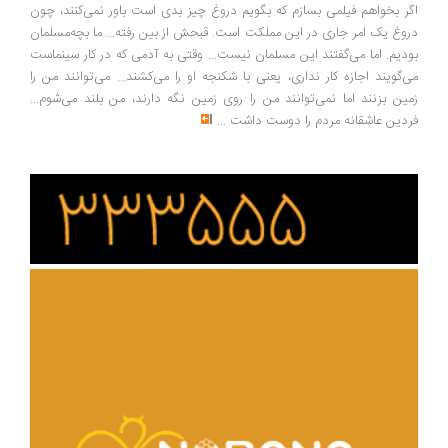
ر بخواهم فیلمی بسازم که بگویم دروغ چیز بدی است باور نمی‌کنند، چون
وغ یک امر جاری در این مملکت است. قبحش از بین رفته... ما بچه‌مسلمان
دیم. اما می‌گفتند این مسلمان نیست... وقتی به آدمی که در کار سینماست
‌گویند اجازه کار نداری، یعنی با شکنجه او را می‌کشند... می‌توانند من را
ین بزنند اما نمی‌توانند من را روی زمین نگه دارند، من بلند می‌شوم...
دین عاشقانه مردم را دوست داشت
...