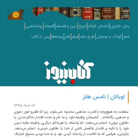
ان خارجی
داستان کوتاه
تاریخ
دین و فلسفه
اقتصاد
روانشناسی
ر
کودک و نوجوان
طرح جلد
فیلم
طنز
ریشه‌ها
پس از کتاب
لویاتان | تامس هابز
02 خرداد 1385
طنت به هیچ‌وجه با قدرت مذهبی محدود نمی‌شود، زیرا که قلمرو امور دنیوی
مذهبی یگانه‌اند... کشیشان وظیفه خود را به نام و تحت اقتدار حاکم مدنی یا
انون عرفی» انجام می‌دهند. اما پادشاه، یا هرحاکم دیگری، وظیفه عالیه دینی
د را با تکیه بر اقتدار بلافصل ناشی از خدا یا «قانون شرعی» انجام می‌دهد.
ابراین، هرکس که به اطاعت از پادشاه گردن نهد و به خدا بودن مسیح اعتراف