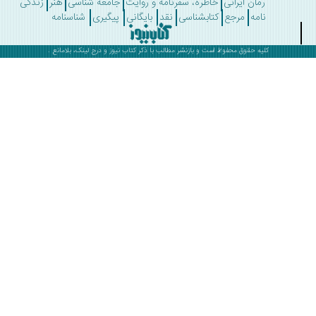
رمان ایرانی
خاطره، سفرنامه و روایت
جامعه شناسی
هنر
زندگی
نامه
مرجع
کتابشناسی
نقد
بایگانی
پیگیری
شناسنامه
کلیه حقوق محفوظ است و بازنشر مطالب با ذکر
کتاب نیوز
و درج لینک، بلامانع .