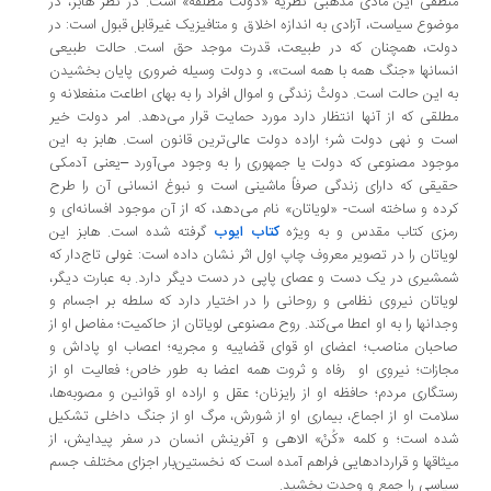
طقی این مادی مذهبی نظریه «دولت مطلقه» است. در نظر هابز، در
ضوع سیاست، آزادی به اندازه اخلاق و متافیزیک غیرقابل قبول است: در
لت، همچنان که در طبیعت، قدرت موجد حق است. حالت طبیعی
سانها «جنگ همه با همه است»، و دولت وسیله ضروری پایان بخشیدن
 این حالت است. دولتْ زندگی و اموال افراد را به بهای اطاعت منفعلانه و
لقی که از آنها انتظار دارد مورد حمایت قرار می‌دهد. امر دولت خیر
ت و نهی دولت شر؛ اراده دولت عالی‌ترین قانون است. هابز به این
جود مصنوعی که دولت یا جمهوری را به وجود می‌آورد –یعنی آدمکی
یقی که دارای زندگی صرفاً ماشینی است و نبوغ انسانی آن را طرح
ده و ساخته است- «لویاتان» نام می‌دهد، که از آن موجود افسانه‌ای و
زی کتاب مقدس و به ویژه
کتاب ایوب
گرفته شده است. هابز این
یاتان را در تصویر معروف چاپ اول اثر نشان داده است: ‌غولی تاج‌دار که
شیری در یک دست و عصای پاپی در دست دیگر دارد. به عبارت دیگر،
یاتان نیروی نظامی و روحانی را در اختیار دارد که سلطه بر اجسام و
دانها را به او اعطا می‌کند. روح مصنوعی لویاتان از حاکمیت؛ مفاصل او از
حبان مناصب؛ اعضای او قوای قضاییه و مجریه؛ اعصاب او پاداش و
ازات؛ نیروی او رفاه و ثروت همه اعضا به طور خاص؛ فعالیت او از
تگاری مردم؛ حافظه او از رایزنان؛ عقل و اراده او قوانین و مصوبه‌ها،
امت او از اجماع، بیماری او از شورش، مرگ او از جنگ داخلی تشکیل
ه است؛ و کلمه «کُنْ» الاهی و آفرینش انسان در سفر پیدایش، از
ثاقها و قراردادهایی فراهم آمده است که نخستین‌بار اجزای مختلف جسم
اسی را جمع و وحدت بخشید.