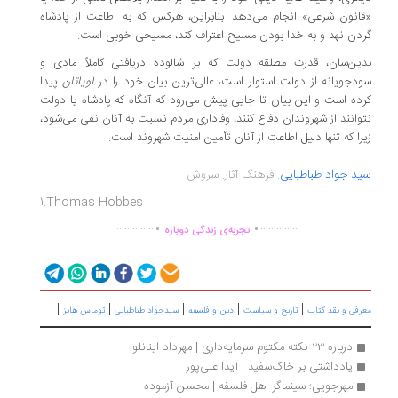
انون شرعی» انجام می‌دهد. بنابراین، هرکس که به اطاعت از پادشاه
دن نهد و به خدا بودن مسیح اعتراف کند، مسیحی خوبی است.
ین‌سان، قدرت مطلقه دولت که بر شالوده دریافتی کاملاً مادی و
دجویانه از دولت استوار است، عالی‌ترین بیان خود را در
لویاتان
پیدا
ده است و این بیان تا جایی پیش می‌رود که آنگاه که پادشاه یا دولت
وانند از شهروندان دفاع کنند، وفاداری مردم نسبت به آنان نفی می‌شود،
را که تنها دلیل اطاعت از آنان تأمین امنیت شهروند است.
د جواد طباطبایی
. فرهنگ آثار. سروش
1.Thomas Hobbes
.
.
...............
..............
تجربه‌ی زندگی دوباره
|
|
|
|
|
رفی و نقد کتاب
تاریخ و سیاست
دین و فلسفه
سیدجواد طباطبایی
توماس هابز
درباره ۲۳ نکته مکتوم سرمایه‌داری | مهرداد اینانلو
یادداشتی بر خاک‌سفید | آیدا علی‌پور
مهرجویی؛ سینماگر اهل فلسفه | محسن آزموده