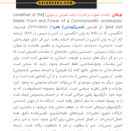
یاتان
(ماده، صورت و قدرت دولت شرعی و عرفی)
[Leviathan or the
Matter From and Power of a Commonwelth, ecclesiasti
and ci]. اثر فلسفی
تامس(توماس) هابز
(1) (1588-1679)، فیلسوف
انگلیسی، که در 1651 به زبان انگلیسی در لندن و سپس در 1668، ترجمه
اد آن به زبان لاتینی در آمستردام انتشار یافت. این اثر دارای چهار بخش
ت: «انسان»، «دولت»، «دولت مسیحی»، و «قلمرو ظلمات» به عنوان
 دولت مسیحی. نخستین بخش خلاصه‌ای از مقدمات فلسفی است که
 دو اثر دیگر هابز جسم و طبیعت انسانی، به تفصیل آمده است. برابر
ن مقدمات وجودشناختی، فقط اجسام وجود دارند که ممکن است
سام مادی به معنای دقیق کلمه (یا طبیعی) و اجسام سیاسی (مصنوعی)
شند. از سویی، انسان بخشی از ماده است و از آن تشکیل شده است و از
ی دیگر، به عنوان موجودی که می‌تواند اجسام مصنوعی به وجود آورد
زنده و فاعل نظریه سیاسی است. شناختها مجموعه احساسهاست که به
به خود دگرگونیها، یعنی حرکاتی است که در اجسام محسوس ایجاد شده
به وسیله اعصاب به مغز انتقال یافته است. ادراکات ما از جهان احساس
رگونیهای مربوطی است که در جوهر دماغی وارد می‌شود و بنابراین، این
راکات اموری ذهنی‌اند. غریزه‌های غلبه‌ناپذیری تعیین‌کننده دقیق همه
مال انسان‌اند. در اعمال انسان جایی برای آزادی وجود ندارد و خیر و شر
وری نسبی‌اند: خیر با مطلوب و شر با نامطلوب یگانه است. نتیجه