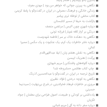
بادبزن بانو ویندرمر | اسکار وایلد
نگاهی به پیرزن جوانی که خواهر من بود | مهدی معرف
زندگی خانگی و فرهنگ مصرفی در ایران در گفت‌وگو با پاملا کریمی
کتاب مخفی از توطئه ترور پیامبر
بازگشت به حیفا از مسیر کتابستان
درباره شهری چون آلیس | مرتضی منصف
درنگی بر آواز کافه‌ غم‌بار | فرزانه تونی
نگاهی به دهکده خاک بر سر | فاطمه شهدوست
درباره دفتر خاطرات یک کرم، یک عنکبوت و یک مگس | سمیرا 
کمالی
نگاهی به نقش هفتم زبان | لیلا عبداللهی‌اقدم
پرگنت | هنریک ایبسن
درباره گلوله‌های واشنگتن | مریم شهبازی
 چاپ کتاب هاشمی «مشروط» شد! 
تاریخ ترجمه در ایران در گفت‌وگو با عبدالحسین آذرنگ
نگاهی به کوچه درختی | فؤاد نظیری
مروری بر خاطرات فرهاد فخرالدینی در شرح بی‌نهایت | سیدنیما 
حسینی
یادداشتی بر کودکی و طبیعت، اصول طراحی برای معلمان | جواد 
لگزیان
درباره سفر دانه به گل | مریم شبانی