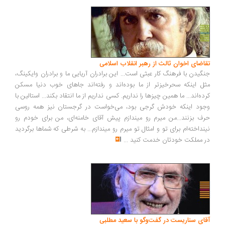
اضای اخوان ثالث از رهبر انقلاب اسلامی
گیدن با فرهنگ کار عبثی است... این برادران آریایی ما و برادران وایکینگ،
ل اینکه سحرخیزتر از ما بوده‌اند و رفته‌اند جاهای خوب دنیا مسکن
ده‌اند... ما همین چیزها را نداریم. کسی نداریم از ما انتقاد بکند... استالین با
ود اینکه خودش گرجی بود، می‌خواست در گرجستان نیز همه روسی
ف بزنند...من میرم رو میندازم پیش آقای خامنه‌ای، من برای خودم رو
نداخته‌ام برای تو و امثال تو میرم رو میندازم... به شرطی که شماها برگردید
 مملکت خودتان خدمت کنید
...
ای سناریست در گفت‌وگو با سعید مطلبی