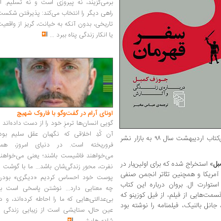
برمی‌گزیند، نه پیروزی است و نه تسلیم. ا
راهی دیگر را انتخاب می‌کند: پذیرفتن شکس
تاریخی، بدون آنکه به خیانت، گریز از واقعی
یا انکار زندگی پناه ببرد
...
اونای آرام در گفت‌وگو با فاروک شهیچ‭
گویی انسان‌ها ترمزِ خود را از دست داده‌اند 
آن کُدِ اخلاقی که نگهبان عقل سلیم بود،
مهر، چاپ اول این‌کتاب اردیبهشت سال ۹۸ به بازار نشر
فروریخته است. در دنیای امروز، همه
می‌خواهند فاشیست باشند؛ یعنی می‌خواهند
بل
» استخراج شده که برای اولین‌بار در
نفرت، محورِ زندگی‌شان باشد... ما با گوشت 
ر شرق آمریکا و همچنین تئاتر انجمن صنفی
پوست خود احساس کردیم «دیگری» بودن
استوارت ال. بروان درباره این کتاب
چه معنایی دارد... نوشتن پاسخی است به
سمت‌هایی از فیلم، از فیل کوزینو که
بی‌عدالتی‌هایی که ما را احاطه کرده‌اند، و د
 جانل بالنیک، فیلمنامه را نوشته بود
عین حال، ستایشی است از زیبایی زندگی و