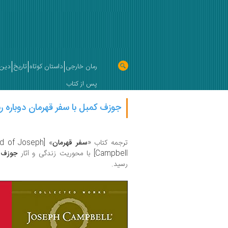
رمان خارجی
داستان کوتاه
تاریخ
دین 
پس از کتاب
جوزف کمبل با سفر قهرمان دوباره ر
ترجمه کتاب «
سفر قهرمان
rld of Joseph
Campbell] با محوریت زندگی و آثار
جوزف 
رسید.