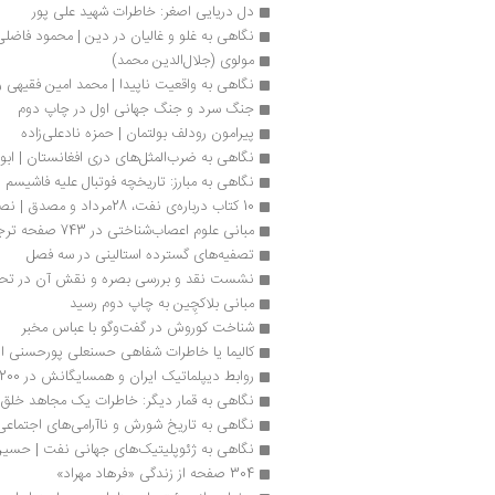
دل دریایی اصغر: خاطرات شهید علی پور
نگاهی به غلو و غالیان در دین | محمود فاضلی
مولوی (جلال‌الدین محمد)
نگاهی به واقعیت ناپیدا | محمد امین فقیهی 
جنگ سرد و جنگ جهانی اول در چاپ دوم
پیرامون رودلف بولتمان | حمزه نادعلی‌زاده
نگاهی به ضرب‌المثل‌های دری افغانستان | اب
نگاهی به مبارز: تاریخچه فوتبال علیه فاشیسم 
10 کتاب درباره‌ی نفت، 28مرداد و مصدق | نصرالله حدادی
مبانی علوم اعصاب‌شناختی در 743 صفحه ترجمه شد
تصفیه‌های گسترده استالینی در سه فصل
نشست نقد و بررسی بصره و نقش آن در تحو
مبانی بلاکچِین به چاپ دوم رسید
شناخت کوروش در گفت‌وگو با عباس مخبر
کالیما یا خاطرات شفاهی حسنعلی پورحسنی از
روابط دیپلماتیک ایران و همسایگانش در 200سال پیش
نگاهی به قمار دیگر: خاطرات یک مجاهد خلق 
نگاهی به تاریخ شورش و ناآرامی‌های اجتماعی
نگاهی به ژئوپلیتیک‌های جهانی نفت | حسین
304 صفحه از زندگی «فرهاد مهراد»