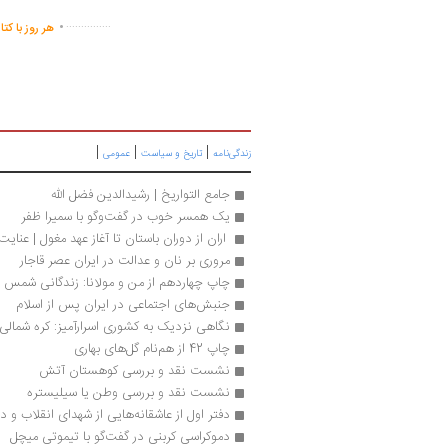
.
...............
هر روز با کت
|
|
|
زندگی‌نامه
تاریخ و سیاست
عمومی
جامع التواریخ | رشیدالدین فضل الله
یک همسر خوب در گفت‌وگو با سمیرا ظفر 
 اران از دوران باستان تا آغاز عهد مغول | عنایت‌ا
مروری بر نان و عدالت در ایران عصر قاجار
چاپ چهاردهم از من و مولانا: زندگانی شمس ت
جنبش‌های اجتماعی در ایران پس از اسلام
نگاهی نزدیک به کشوری اسرارآمیز: کره شمالی
چاپ 42 از هم‌نام گل‌های بهاری
نشست نقد و بررسی کوهستان آتش
نشست نقد و بررسی وطن یا سیلیستره
دفتر اول از عاشقانه‌هایی از شهدای انقلاب و
دموکراسی کربنی در گفت‌گو با تیموتی میچل