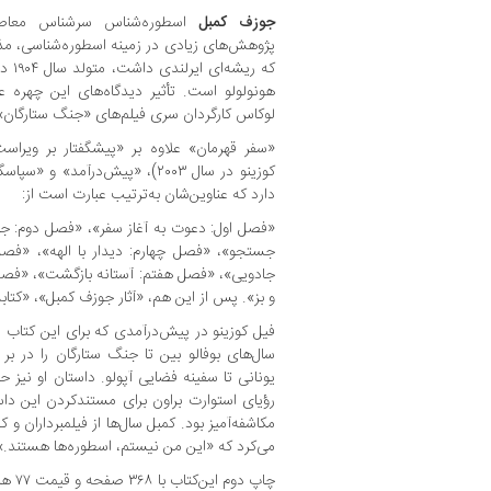
جوزف کمبل
اسطوره‌شناس سرشناس معاصر
پژوهش‌های زیادی در زمینه اسطوره‌شناسی، مذ
هونولولو است. تأثیر دیدگاه‌های این چهره ع
لوکاس کارگردان سری فیلم‌های «جنگ ستارگان»
«سفر قهرمان» علاوه بر «پیشگفتار بر ویرا
دارد که عناوین‌شان به‌ترتیب عبارت است از:
«فصل اول: دعوت به آغاز سفر»، «فصل دوم: جا
جستجو»، «فصل چهارم: دیدار با الهه»، «فص
جادویی»، «فصل هفتم: آستانه بازگشت»، «فصل ه
و بز». پس از این هم، «آثار جوزف کمبل»، «کتاب
فیل کوزینو در پیش‌درآمدی که برای این کتاب 
سال‌های بوفالو بین تا جنگ ستارگان را در بر
یونانی تا سفینه فضایی آپولو. داستان او نیز ح
رؤیای استوارت براون برای مستندکردن این دا
مکاشفه‌آمیز بود. کمبل سال‌ها از فیلمبرداران و
می‌کرد که «این من نیستم، اسطوره‌ها هستند.»
چاپ دوم این‌کتاب با ۳۶۸ صفحه و قیمت ۷۷ هزار و ۵۰۰ تومان عرضه شده است.