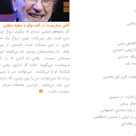
رضایی
آقای سناریست در گفت‌وگو با سعید مطلبی
اگر بخواهم فیلمی بسازم که بگویم دروغ چی
بدی است باور نمی‌کنند، چون دروغ یک امر
والفضل رجبی
جاری در این مملکت است. قبحش از بین
| آریامن احمدی
رفته... ما بچه‌مسلمان بودیم. اما می‌گفتند ای
مسلمان نیست... وقتی به آدمی که در کار
سینماست می‌گویند اجازه کار نداری، یعنی ب
شکنجه او را می‌کشند... می‌توانند من را زمی
لات قرن اول هجری
بزنند اما نمی‌توانند من را روی زمین نگه دارند
من بلند می‌شوم... فردین عاشقانه مردم را
دوست داشت
...
 اسارت در سیبری
| رضا مختاری اصفهانی
 در ایران | حسین انتظامی
 راهداری