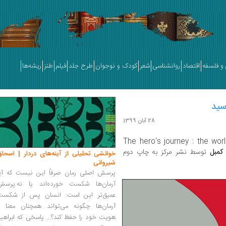
و فلسفه
اقتصاد
روانشناسی
شعر
کودک و نوجوان
طرح جلد
فیلم
طنز
ریشه‌ها
سید
28 آبان 1399
» [The hero's journey : the wo
کمبل
توسط نشر مرکز به چاپ دوم
خوانشی تحلیلی از آینه‌های دردار | اسحاق
شیروانی
پرسش اصلی رمان صرفاً این نیست که آیا
آرمان‌ها شکست خورده‌اند یا نه.پرسش
عمیق‌تر این است: انسان پس از شکست
آرمان‌ها چگونه می‌تواند همچنان معنا و
هویت خود را حفظ کند؟... پاسخی که ابراهی