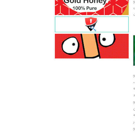
و
ت
ت
و
و
ر