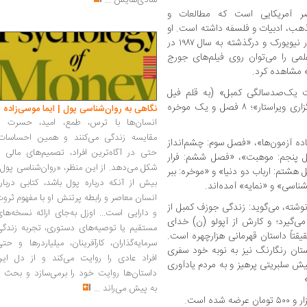
شادی‌هایش
...
 آمریکایی است که مطالعات و
هب، ادبیات و فلسفه داشته است. او
که ریشه‌ای ایرلندی داشت، متولد سال ۱۹۰۴ در نیویورک و درگذشته به سال ۱۹۸۷ در
لمی را می‌توان روی فیلم‌های جورج
 مشاهده کرد.
ست یک‌صدسالگی کمبل» (به قلم فیل
کوزینو در سال ۲۰۰۳)، «پیش‌درآمد» و «سپاسگزاری ویراستار»؛ ۸ فصل و یک موخره
نگاهی به روان‌شناسی پول | ایما موسی‌زاده
انسان‌ها با ترس، طمع، امید، حسرت و
مقایسه زندگی می‌کنند و همین احساسات،
ده آزمون‌ها»، «فصل سوم: چشم‌انداز
حتی در آگاه‌ترین افراد، تصمیم‌های مالی ر
ل پنجم: موهبت»، «فصل ششم: فرار
شکل می‌دهد. از این منظر، «روان‌شناسی پول
شتم: ارباب دو دنیا» و «موخره: ببر
بیش از آنکه درباره پول باشد، کتابی دربار
شناسی» و «نمایه» آمده‌اند.
انسان معاصر و رابطه پرتنش او با مفهوم ثرو
نوشته، می‌گوید: زندگی جوزف کمبل از
و دارایی است... اوزل به‌جای ارائه نسخه‌ها
 می‌گیرد؛ و کارش از آپولو (ن) خدای
مستقیم یا توصیه‌های دستوری، تجربه زندگی
قیقتاً داستان قهرمانی هزارچهره است.
سرمایه‌گذاران، کارآفرینان، میلیاردرها و حت
ستان رنگارنگ نیز به نوبه خود سفری
افراد عادی را روایت می‌کند و از دل این
 کیش سلبریتی پرهیز و به مردم یادآوری
داستان‌ها روایت خود را برمی‌سازد و بحث ر
به پیش می‌راند
...