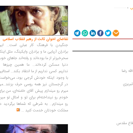
.
..............
اب
تقاضای اخوان ثالث از رهبر انقلاب اسلامی
جنگیدن با فرهنگ کار عبثی است... این
برادران آریایی ما و برادران وایکینگ، مثل اینک
سحرخیزتر از ما بوده‌اند و رفته‌اند جاهای خو
دنیا مسکن کرده‌اند... ما همین چیزها را
لله رضا
نداریم. کسی نداریم از ما انتقاد بکند... استالی
با وجود اینکه خودش گرجی بود، می‌خواست
بریزی
در گرجستان نیز همه روسی حرف بزنند...من
میرم رو میندازم پیش آقای خامنه‌ای، من برا
خودم رو نینداخته‌ام برای تو و امثال تو میر
رو میندازم... به شرطی که شماها برگردید د
مملکت خودتان خدمت کنید
...
 دفاع مقدس