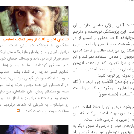
 است.
حمید آیتی
ویژگی خاصی دارد و آن
است. این پژوهشگر، نویسنده و مترجم
البلاغه تا حد ممکن از تفسیر او در
تقاضای اخوان ثالث از رهبر انقلاب اسلامی
ن شباهت نحو فارسی را با نحو عربی
جنگیدن با فرهنگ کار عبثی است... این
شتنداری می‌زنند، جالب و تا حد زیادی
برادران آریایی ما و برادران وایکینگ، مثل اینک
جهول از معادل استفاده نمی‌کند و آن
سحرخیزتر از ما بوده‌اند و رفته‌اند جاهای خو
 و تنها تغییری که می‌دهد، افزودن
دنیا مسکن کرده‌اند... ما همین چیزها را
ن اصلی به متن مقصد آمده. به معادل
نداریم. کسی نداریم از ما انتقاد بکند... استالی
نمونه زیر توجه کنید:
با وجود اینکه خودش گرجی بود، می‌خواست
لّی مِنْهامحلُّ الْقُطْبِ مِن الرّحی» (آگاه
در گرجستان نیز همه روسی حرف بزنند...من
 جامه‌ای بر تن کرد و نیک می‌دانست
میرم رو میندازم پیش آقای خامنه‌ای، من برا
 آسیاب» (خطبه سوم)
خودم رو نینداخته‌ام برای تو و امثال تو میر
رو میندازم... به شرطی که شماها برگردید د
 می‌شود. برخی آن را حفظ امانت متن
مملکت خودتان خدمت کنید
...
 به این جهت انتقاد می‌کنند که این
م از عربی به فارسی شده است.
ان‌های عربی و فارسی از سوی دیگر به
ز بهترین مترجمان عربی به فارسی یاد