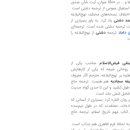
می‌دهد. زبان همه‌فهم ترجمه، نامگذاری خطبه‌ها و... در 1500 عنوان، ثبت شأن صدور
ل استقبال عمومی از ترجمه دشتی است.
ختلاف نسخه‌های مختلف نهج‌البلاغه
مد دشتی
یاد کرد. به باور بسیاری از
یت ترجمه دشتی شده است. ترجمه‌ای
داماد
ترجمه
دشتی
از نهج‌البلاغه را
ت.
نقی فیض‌الاسلام
صاحب یکی از
وحانی شیعه که یکی از کارهایش
وه بر نهج‌البلاغه، مترجم آثار معروف
فه سجادیه
هم هست. ترجمه حاج
 فیض‌الاسلام از نهج‌‌البلاغه 10 سال طول کشید و این تا حدی گواه جدیت
اب، شامل شش جلد است.
لم روان اشاره کرد. بسیاری از کسانی که
اده‌اند، معتقدند که در طول نیم‌سده
ن کتاب مهم تاریخ اسلام، ترجمه حاج
، به لحاظ فرم ظاهری هم جذاب است.