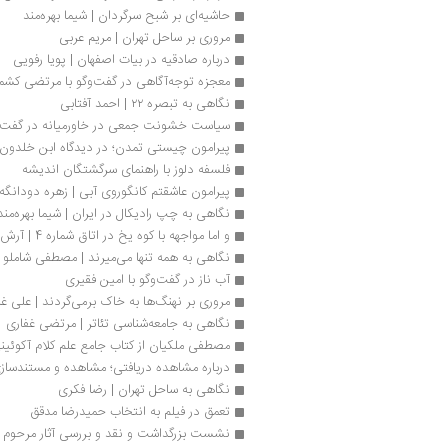
حاشیه‌ای بر شبح سرگردان | شیما بهره‌مند
مروری بر ساحل تهران | مریم عربی
درباره صادقیه در بیات اصفهان | پویا رفویی
معجزه توجه‌آگاهی در گفت‌وگو با مرتضی کشم
نگاهی به تبصره ۲۲ | احمد آفتابی
سیاست خشونت جمعی در خاورمیانه در گفت‌وگو
پیرامون چیستی تمدن؛ در دیدگاه ابن خلدون 
فلسفه دلوز با راهنمای سرگشتگان اندیشه
پیرامون عاشقتم کانگوروی آبی | زهره دودانگه
نگاهی به چپ رادیکال در ایران | شیما بهره‌مند
و اما مواجهه با کوه یخ در اتاق شماره 4 | آرش دهقان
نگاهی به همه تنها می‌میرند | مصطفی شاملو
آب ناز در گفت‌وگو با امین فقیری
مروری بر نهنگ‌ها به خاک برمی‌گردند | علی غ
نگاهی به جامعه‌شناسی تئاتر | مرتضی غفاری
مصطفی ملکیان از کتاب جامع علم کلام آکوئین
درباره مشاهده دریافتی؛ مشاهده و مستندسازی 
نگاهی به ساحل تهران | رضا فکری
تعمق در فیلم به انتخاب حمیدرضا مدقق
نشست بزرگداشت و نقد و بررسی آثار مرحوم 