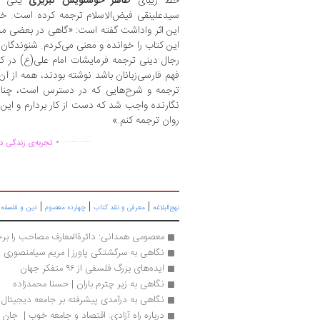
خط زیبای
طاهر خوشنویس تبریزی
یکی از 
سیدعلینقی فیض‌الاسلام ترجمه کرده است. خود
این اثر واداشت گفته است: «گاهی در بعضی مج
این کتاب را خوانده و معنی می‌کردم. شنوندگان 
رجال دینی ترجمه فرمایشات امام علی(ع) در کتاب
فهم فارسی‌زبانان باشد نوشته بودند، همه از آ
ترجمه و شرح‌هایی که در دسترس است، چنان‌که
نگارنده واجب شد که دست از کار بردارم و این
روان ترجمه کنم.»
.
..............
تجربه‌ی زندگی دو
|
|
|
|
نهج‌البلاغه
معرفی و نقد کتاب
چهارده معصوم
دین و فلسفه
معصومی همدانی: دائرةالمعارف مصاحب را برخ
نگاهی به سرگشتگی پاورز | مریم سیا‌منصوری
ایده‌های بزرگ فلسفی از ۹۶ متفکر جهان
نگاهی به زیر چترم باران | حسنا محمدزاده
نگاهی به درآمدی پیشرفته بر جامعه دیجیتا
درباره راه آزادی: اقتصاد و جامعه خوب |  جا