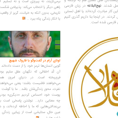
ویسندگان اهل تسنن هم به ترجمه و
برمی‌گزیند، نه پیروزی است و نه تسلیم. ا
عمل شدند.
نهج‌البلاغه
در زبان فارسی
راهی دیگر را انتخاب می‌کند: پذیرفتن شکس
ن کار مبادرت کرده‌اند یا اهل تسننی
تاریخی، بدون آنکه به خیانت، گریز از واقعی
دند. در اینجا بنا داریم گذری کنیم
یا انکار زندگی پناه ببرد
...
ان فارسی شده است.
اونای آرام در گفت‌وگو با فاروک شهیچ‭
گویی انسان‌ها ترمزِ خود را از دست داده‌اند 
آن کُدِ اخلاقی که نگهبان عقل سلیم بود،
فروریخته است. در دنیای امروز، همه
می‌خواهند فاشیست باشند؛ یعنی می‌خواهند
نفرت، محورِ زندگی‌شان باشد... ما با گوشت 
پوست خود احساس کردیم «دیگری» بودن
چه معنایی دارد... نوشتن پاسخی است به
بی‌عدالتی‌هایی که ما را احاطه کرده‌اند، و د
عین حال، ستایشی است از زیبایی زندگی و