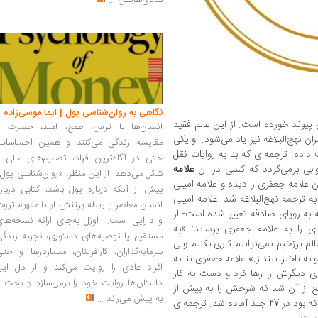
شادی‌هایش
...
نگاهی به روان‌شناسی پول | ایما موسی‌زاده
پیوند خورده است. از این عالم فقید
انسان‌ها با ترس، طمع، امید، حسرت و
 نهج‌البلاغه نیز یاد می‌شود. او یکی
مقایسه زندگی می‌کنند و همین احساسات،
 داده. ترجمه‌ای که بنا به روایات نقل‌‌
حتی در آگاه‌ترین افراد، تصمیم‌های مالی ر
وابی برمی‌گردد که کسی در آن
علامه
شکل می‌دهد. از این منظر، «روان‌شناسی پول
ن علامه جعفری را دیده و علامه امینی
بیش از آنکه درباره پول باشد، کتابی دربار
 ترجمه نهج‌البلاغه شد. علامه امینی
انسان معاصر و رابطه پرتنش او با مفهوم ثرو
خواب - که به رویای صادقه تعبیر شده است- از
و دارایی است... اوزل به‌جای ارائه نسخه‌ها
را به علامه جعفری برساند: «به
مستقیم یا توصیه‌های دستوری، تجربه زندگی
م برزخیم نمی‌توانیم کاری بکنیم ولی
سرمایه‌گذاران، کارآفرینان، میلیاردرها و حت
به تاخیر نینداز.» علامه جعفری بنا به
افراد عادی را روایت می‌کند و از دل این
ی دیگرش را رها کرد و دست به کار
داستان‌ها روایت خود را برمی‌سازد و بحث ر
نع از آن شد که شرحش را به بیش از
به پیش می‌راند
...
185 خطبه برساند اما ترجمه نهج‌البلاغه هر طور که بود در 27 جلد آماده شد. ترجمه‌ای