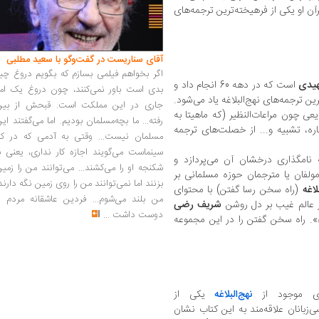
رآن او یکی از فرهیخته‌ترین ترجمه‌های
آقای سناریست در گفت‌وگو با سعید مطلبی
اگر بخواهم فیلمی بسازم که بگویم دروغ چی
یدی
است که در دهه 60 انجام داد و
بدی است باور نمی‌کنند، چون دروغ یک امر
رین ترجمه‌های نهج‌البلاغه یاد می‌شود.
جاری در این مملکت است. قبحش از بین
یعی چون مراعات‌النظیر (که ماهیتا به
رفته... ما بچه‌مسلمان بودیم. اما می‌گفتند ای
اره، تشبیه و... از خصلت‌های ترجمه
مسلمان نیست... وقتی به آدمی که در کار
سینماست می‌گویند اجازه کار نداری، یعنی ب
امگذاری درخشان آن می‌پردازد و
شکنجه او را می‌کشند... می‌توانند من را زمی
مولفان یا مترجمان حوزه مسلمانی بر
بزنند اما نمی‌توانند من را روی زمین نگه دارند
لاغه
(راه سخن رسا گفتن) با محتوای
من بلند می‌شوم... فردین عاشقانه مردم را
ز عالم غیب بر دل روشن
شریف رضی
دوست داشت
...
». راه سخن گفتن را در این مجموعه
ای موجود از
نهج‌البلاغه
یکی از
‌زبانان علاقه‌مند به این کتاب نشان