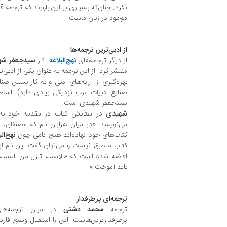
نکرد. چنان‌که بسیاری بر این باورند که ترجمه ق
موجود در زبان ماست.
از ادبی‌ترین ترجمه‌ها
از دیگر ترجمه‌های
نهج‌البلاغه
، کار
سیدجعفر شه
منتشر کرد. از این ترجمه به عنوان یکی از ادبی‌ت
بهره‌گیری از آرایه‌های ادبی و به کار بستن صنا
صنایع ادبیات عرب نزدیکی زیادی دارد)، استع
سیدجعفر شهیدی است.
شهیدی
در ستایش کتاب در مقدمه خود به ن
می‌نویسد: «در میان هزاران نام که مصنفان، 
کتاب‌های خود نهاده‌اند هیچ نامی چون
نهج‌الب
کتاب منطبق نیست و می‌توان گفت این نام ا
افاضه شده است که «الاسماء تنزل من السماء
باید آموخت.»
ترجمه‌ای پرطرفدار
ترجمه
محمد دشتی
در میان ترجمه‌ه
پرطرفدارترین‌هاست. این را استقبال وسیع فارسی