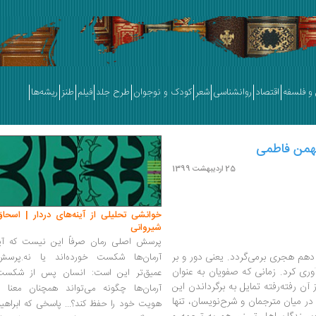
و فلسفه
اقتصاد
روانشناسی
شعر
کودک و نوجوان
طرح جلد
فیلم
طنز
ریشه‌ها
25 اردیبهشت 1399
خوانشی تحلیلی از آینه‌های دردار | اسحاق
شیروانی
پرسش اصلی رمان صرفاً این نیست که آیا
دهم هجری برمی‌گردد. یعنی دور و بر
آرمان‌ها شکست خورده‌اند یا نه.پرسش
وری کرد. زمانی که صفویان به عنوان
عمیق‌تر این است: انسان پس از شکست
ن رفته‌رفته تمایل به برگرداندن این
آرمان‌ها چگونه می‌تواند همچنان معنا و
 در میان مترجمان و شرح‌نویسان، تنها
هویت خود را حفظ کند؟... پاسخی که ابراهی