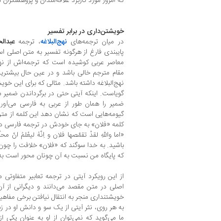
که امروز مورد کاربرد علاقه‌مندان و پژوهشگران
خویشتن‌داری در برابر تفسیر
در میان ترجمه‌های
نهج‌البلاغه
، ترجمه
عبدال
پایبندی فارغ از هرگونه تفسیر به متن اصلی 
معاصر عربی کوشیده است که ترجمه‌اش از نهج‌
مقام مترجم خالی باشد و در عین حال بیشتری
نهج‌البلاغه داشته باشد. مثالی که برای این خوی
گویاست. اینکه آیتی حتی در برگرداندن ضمیر م
ضمیر را همان طور از عربی به فارسی می‌آورد
گیومه‌هایی است که نشان دهد این کلمه از مت
کلمه «فلان» به جای خودش در ترجمه فارسی در 
«اما واللّهِ لقدْ تقمّصها فلان و اِنّهُ لیعْلمُ انّ مح
باشید. به خدا سوگند که «فلان» خلافت را چون
که پایگاه من نسبت به آن چونان محور است به
از این رویکرد آیتی در ترجمه تعابیر متفاوتی
اصلی در متن مقصد می‌دانند و دیگرانی از آن
خویشتنداری منجر به انتقال نیافتن برخی مفاهی
به هر روی، نثر آیتی از یک سو و دانش او در زب
ما می‌گوید که نمی‌توان از او به عنوان یکی ا