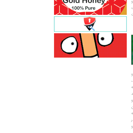
و
ت
ت
و
و
ر