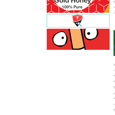
و
ت
ت
و
و
ر