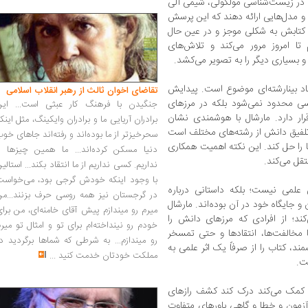
 در زیست‌شناسی مولکولی، شیمی آلی
 و مدل‌هایی ارائه دهند که این پرسش
 کتابش به شکلی موجز و در عین حال
تا امروز مرور می‌کند و تلاش‌های
 و بسیاری دیگر را به تصویر می‌کشد.
عاد بینا‌رشته‌ای موضوع است. پیدایش
تقاضای اخوان ثالث از رهبر انقلاب اسلامی
 محدود نمی‌شود بلکه در مرزهای
جنگیدن با فرهنگ کار عبثی است... این
ر دارد. مارشال با هوشمندی نشان
برادران آریایی ما و برادران وایکینگ، مثل اینک
تلفیق دانش از رشته‌های مختلف است
سحرخیزتر از ما بوده‌اند و رفته‌اند جاهای خو
ا را حل کند. این نکته اهمیت همکاری
دنیا مسکن کرده‌اند... ما همین چیزها را
قل می‌کند.
نداریم. کسی نداریم از ما انتقاد بکند... استالی
با وجود اینکه خودش گرجی بود، می‌خواست
علمی نیست؛ بلکه داستانی درباره
در گرجستان نیز همه روسی حرف بزنند...من
و جایگاه خود در آن بوده‌اند. مارشال
میرم رو میندازم پیش آقای خامنه‌ای، من برا
د؛ از افرادی که مرزهای دانش را
خودم رو نینداخته‌ام برای تو و امثال تو میر
مخالفت‌ها، انتقادها و حتی تمسخر
رو میندازم... به شرطی که شماها برگردید د
ند، کتاب را از صرفاً یک اثر علمی به
مملکت خودتان خدمت کنید
...
ت.
 کمک می‌کند درک کند کشف رازهای
زمون و خطا و گاهی باورهای متفاوت