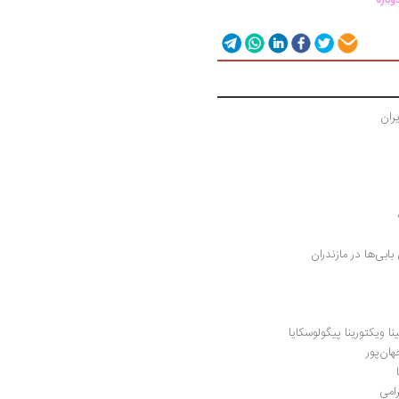
وباره
ران
بی‌ها در مازندران
نا ویکتورینا پیگولوسکایا
ان‌پور
رامی