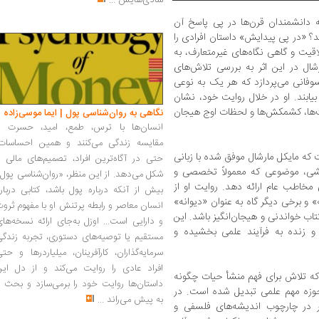
شادی‌هایش
...
دانشمندان قرن‌ها در پی پاسخ آن
مد؟ «در پی پیدایش» داستان افرادی را
اقیت و گاهی نگاه‌های غیرمتعارف، به
شال در این اثر به بررسی تلاش‌های
وفانی می‌پردازد که هر یک به نوعی
ابند. او در خلال روایت خود، نشان
ت‌ها، کشمکش‌ها و لحظات اوج هیجان
نگاهی به روان‌شناسی پول | ایما موسی‌زاده
انسان‌ها با ترس، طمع، امید، حسرت و
مقایسه زندگی می‌کنند و همین احساسات،
که مایکل مارشال موفق شده با زبانی
حتی در آگاه‌ترین افراد، تصمیم‌های مالی ر
هشی، موضوعی که معمولاً تخصصی و
شکل می‌دهد. از این منظر، «روان‌شناسی پول
مخاطب عام ارائه دهد. روایت او از
بیش از آنکه درباره پول باشد، کتابی دربار
» و برخی دیگر گاه به عنوان «دیوانه»
انسان معاصر و رابطه پرتنش او با مفهوم ثرو
اب خواندنی و هیجان‌انگیز باشد. این
و دارایی است... اوزل به‌جای ارائه نسخه‌ها
 و زنده به فرآیند علمی بخشیده و
مستقیم یا توصیه‌های دستوری، تجربه زندگی
سرمایه‌گذاران، کارآفرینان، میلیاردرها و حت
افراد عادی را روایت می‌کند و از دل این
که تلاش برای فهم منشأ حیات چگونه
داستان‌ها روایت خود را برمی‌سازد و بحث ر
وزه مهم علمی تبدیل شده است. در
به پیش می‌راند
...
ر در چارچوب اندیشه‌های فلسفی و