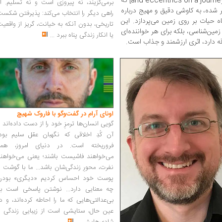
and eccentrics on a journey to uncover the origin of life on earth] که
برمی‌گزیند، نه پیروزی است و نه تسلیم. ا
ر شده، به کاوشی دقیق و مهیج درباره
راهی دیگر را انتخاب می‌کند: پذیرفتن شکس
ه حیات بر روی زمین می‌پردازد. این
تاریخی، بدون آنکه به خیانت، گریز از واقعی
 زمین‌شناسی، بلکه برای هر خواننده‌ای
یا انکار زندگی پناه ببرد
...
 دارد، اثری ارزشمند و جذاب است.
اونای آرام در گفت‌وگو با فاروک شهیچ‭
گویی انسان‌ها ترمزِ خود را از دست داده‌اند 
آن کُدِ اخلاقی که نگهبان عقل سلیم بود،
فروریخته است. در دنیای امروز، همه
می‌خواهند فاشیست باشند؛ یعنی می‌خواهند
نفرت، محورِ زندگی‌شان باشد... ما با گوشت 
پوست خود احساس کردیم «دیگری» بودن
چه معنایی دارد... نوشتن پاسخی است به
بی‌عدالتی‌هایی که ما را احاطه کرده‌اند، و د
عین حال، ستایشی است از زیبایی زندگی و