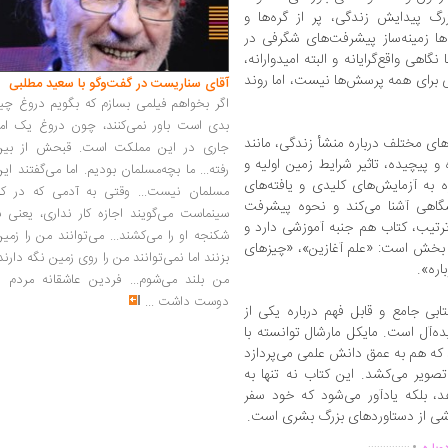
 پیدایش زندگی، پر از گره‌ها و
ا زمینه‌ساز پیشرفت‌های شگرفی در
اهی واقع‌گرایانه و البته امیدوارانه،
 برای همه پرسش‌ها نیست، اما روند
آقای سناریست در گفت‌وگو با سعید مطلبی
اگر بخواهم فیلمی بسازم که بگویم دروغ چی
بدی است باور نمی‌کنند، چون دروغ یک امر
ای مختلف درباره منشأ زندگی، مانند
جاری در این مملکت است. قبحش از بین
پیچیده، تاثیر شرایط زمین اولیه و
رفته... ما بچه‌مسلمان بودیم. اما می‌گفتند ای
ره به آزمایش‌های کلیدی و یافته‌های
مسلمان نیست... وقتی به آدمی که در کار
یشگاهی آشنا می‌کند و نحوه پیشرفت
سینماست می‌گویند اجازه کار نداری، یعنی ب
 ترتیب، کتاب هم جنبه آموزشی دارد و
شکنجه او را می‌کشند... می‌توانند من را زمی
ر بخش است: «علم آغازین»، «چیزهای
بزنند اما نمی‌توانند من را روی زمین نگه دارند
اره».
من بلند می‌شوم... فردین عاشقانه مردم را
دوست داشت
...
بی جامع و قابل فهم درباره یکی از
ه‌آل است. مایکل مارشال توانسته با
که هم به عمق دانش علمی می‌پردازد
ویر می‌کشد. این کتاب نه تنها به
 بلکه یادآور می‌شود که خود سفر
خشی از دستاوردهای بزرگ بشری است.
.
..............