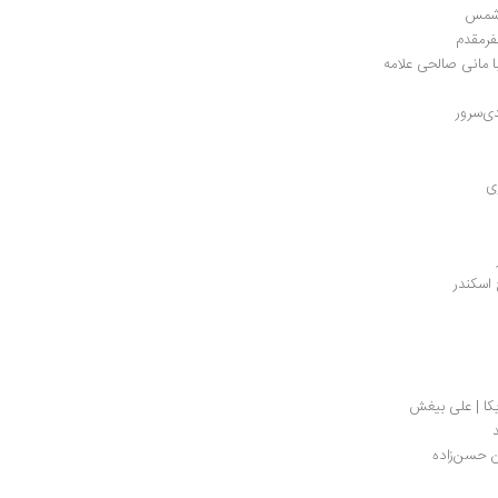
ه شمس
فرمقدم
با مانی صالحی علامه
ی‌سرور
 
 اسکندر
یکا | علی بیغش
 حسن‌زاده