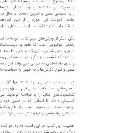
مذهبی مطرح می‌شد، اما با پیشرفت‌های علمی
و زمین‌شناسی، دانشمندان توانستند آزمایش‌ها
را به سطحی عملی و تجربی رساند. مارشال در
جامع، تحولات این حوزه را از قرن نوزدهم 
دانشمندانی مانند الکساندر اپارین، استنلی میلر
یکی دیگر از ویژگی‌های مهم کتاب، توجه به اب
زندگی موضوعی است که فقط به زیست‌شناسی
شیمی، زمین‌شناسی، فیزیک و حتی فلسفه قرا
می‌دهد که کشف راز زندگی نیازمند همکاری و 
و هیچ دانشمندی به تنهایی نمی‌تواند این معم
علمی و تنوع نگرش‌ها را به خوبی به مخاطب منت
در عین حال، «در پی پیدایش» تنها گزارشی 
انسان‌هایی است که به دنبال فهم عمیق‌تر جهان 
شخصیت‌های کتاب را با ظرافت توصیف می‌کن
گسترش دادند تا کسانی که در مسیر خود با 
روبه‌رو شدند. این تصویر انسانی از علم و دانشم
داستانی پراحساس و الهام‌بخش تبدیل کرده اس
اهمیت این کتاب در این است که به خواننده
بزرگ علمی همیشه نتیجه تلاش‌های بی‌وقفه، آ