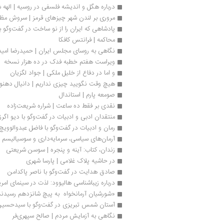
درباره هگل و اندیشه فلسفی در روسیه | اله
مروری بر لندن شهر چیزهای قرمز | سروش مظ
پادشاهی که ایران را از نو ساخت در گفت‌و‌گو 
محاکمه | فرانتس کافکا
نگاهی به روسای مجلس ایران | حمیدرضا امید
ویراست هفتم خطبه فدک در ده هزار نسخه
و اما در دفاع از خلیل ملکی | جواد لگزیان
هیچ وقت نگویید چیزی نداریم | دانیال دهنوی
صومعه پارم | استاندال
نقدی بر فقط ده ساعت | شراره شریعت‌زاده
منتقدان ادبی و ادبیات در گفت‌وگو با دیو اگرز
رمان و ادبیات در گفت‌وگو با فاضل عبدوالوویچ
آرمان‌های سیاسی، سرمایه‌داری و سوسیالیسم
زندان، کتاب: آینه و پنجره | سوسن شریعتی
در حاشیه پلاک غلامی | پارسا شهری
صادق هدایت در گفت‌وگو با ناصر پاکدامن 
درباره زیباشناسی هالیوود: لذت در سینمای امر
«شورشیان آرمانخواه  به پیچ شانزدهم رسیدند
آستان شمس تبریزی در گفت‌وگو با سیدحسین
نگاهی به آزمایش مردم | صالح سپهری‌فر