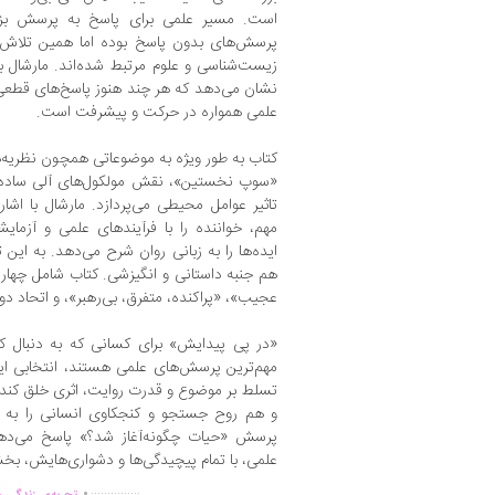
است. مسیر علمی برای پاسخ به پرسش بزرگ
پرسش‌های بدون پاسخ بوده اما همین تلاش‌ه
زیست‌شناسی و علوم مرتبط شده‌اند. مارشال با نگ
نشان می‌دهد که هر چند هنوز پاسخ‌های قطعی
علمی همواره در حرکت و پیشرفت است.
کتاب به طور ویژه به موضوعاتی همچون نظریه‌ه
«سوپ نخستین»، نقش مولکول‌های آلی ساده و 
تاثیر عوامل محیطی می‌پردازد. مارشال با اشا
مهم، خواننده را با فرآیندهای علمی و آزما
ایده‌ها را به زبانی روان شرح می‌دهد. به این
هم جنبه داستانی و انگیزشی. کتاب شامل چها
عجیب»، «پراکنده، متفرق، بی‌رهبر»، و اتحاد دوب
«در پی پیدایش» برای کسانی که به دنبال کتا
مهم‌ترین پرسش‌های علمی هستند، انتخابی اید
تسلط بر موضوع و قدرت روایت، اثری خلق کند 
و هم روح جستجو و کنجکاوی انسانی را به تص
پرسش «حیات چگونه‌آغاز شد؟» پاسخ می‌دهد،
علمی، با تمام پیچیدگی‌ها و دشواری‌هایش، ب
.
...............