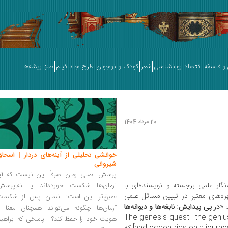
و فلسفه
اقتصاد
روانشناسی
شعر
کودک و نوجوان
طرح جلد
فیلم
طنز
ریشه‌ها
20 مرداد 1404
خوانشی تحلیلی از آینه‌های دردار | اسحاق
شیروانی
پرسش اصلی رمان صرفاً این نیست که آیا
Micha]، روزنامه‌نگار علمی برجسته و نویسنده‌ای با
آرمان‌ها شکست خورده‌اند یا نه.پرسش
ره‌های معتبر در تبیین مسائل علمی
عمیق‌تر این است: انسان پس از شکست
 «
در پی پیدایش: نابغه‌ها و دیوانه‌ها
آرمان‌ها چگونه می‌تواند همچنان معنا و
» [The genesis quest : the geni
هویت خود را حفظ کند؟... پاسخی که ابراهی