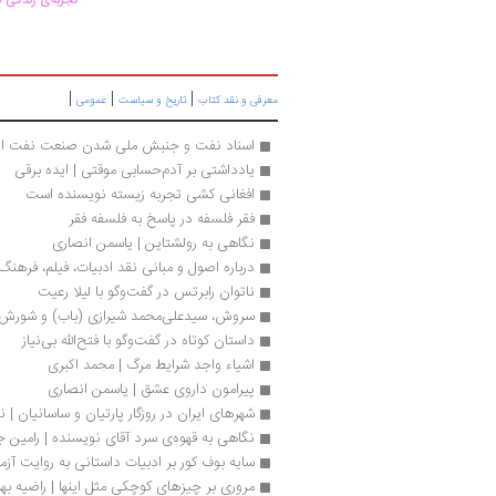
تجربه‌ی زندگی د
|
|
|
معرفی و نقد کتاب
تاریخ و سیاست
عمومی
اسناد نفت و جنبش ملی شدن صنعت نفت ای
یادداشتی بر آدم‌حسابی موقتی | ایده برقی
افغانی کشی تجربه زیسته نویسنده است
فقر فلسفه در پاسخ به فلسفه فقر
نگاهی به رولشتاین | یاسمن انصاری
درباره اصول و مبانی نقد ادبیات، فیلم، فرهنگ
ناتوان رابرتس در گفت‌وگو با لیلا رعیت
سروش، سیدعلی‌محمد شیرازی (باب) و شورش با
داستان کوتاه در گفت‌وگو با فتح‌الله بی‌نیاز
اشیاء واجد شرایط مرگ | محمد اکبری
پیرامون داروی عشق | یاسمن انصاری 
شهرهای ایران در روزگار پارتیان و ساسانیان | نی
نگاهی به قهوه‌ی سرد آقای نویسنده | رامین جه
سایه بوف کور بر ادبیات داستانی به روایت آزما
مروری بر چیزهای کوچکی مثل اینها | راضیه به