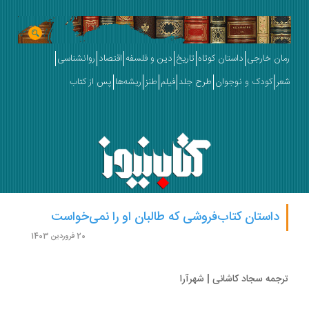
ان خارجی
داستان کوتاه
تاریخ
دین و فلسفه
اقتصاد
روانشناسی
ر
کودک و نوجوان
طرح جلد
فیلم
طنز
ریشه‌ها
پس از کتاب
داستان کتاب‌فروشی که طالبان او را نمی‌خواست
20 فروردین 1403
جمه سجاد کاشانی | شهرآرا