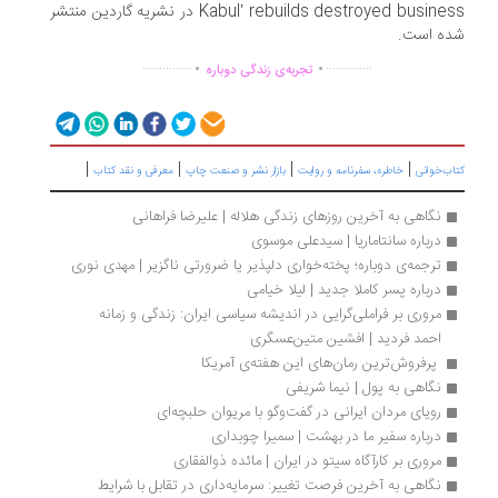
Kabul’ rebuilds destroyed business در نشریه گاردین منتشر
ه است.
.
.
...............
..............
تجربه‌ی زندگی دوباره
|
|
|
|
ب‌خوانی
خاطره، سفرنامه‌ و روایت
بازار نشر و صنعت چاپ
معرفی و نقد کتاب
نگاهی به آخرین روزهای زندگی هلاله | علیرضا فراهانی
درباره سانتاماریا | سیدعلی موسوی
ترجمه‌ی دوباره؛ پخته‌خواری دلپذیر یا ضرورتی ناگزیر | مهدی نوری
درباره پسر کاملا جدید | لیلا خیامی
مروری بر فراملی‌گرایی در اندیشه سیاسی ایران: زندگی و زمانه 
احمد فردید | افشین متین‌عسگری
 پرفروش‌ترین رمان‌های این هفته‌ی آمریکا 
نگاهی به پول | نیما شریفی
رویای مردان ایرانی در گفت‌وگو با مریوان حلبچه‌ای
درباره سفیر ما در بهشت | سمیرا چوبداری
مروری بر کارآگاه سیتو در ایران | مائده ذوالفقاری
نگاهی به آخرین فرصت تغییر: سرمایه‌داری در تقابل با شرایط 