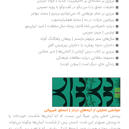
مروری بر مقدمه‌ای بر اخترفیزیک جدید | جواد لگزیان
حقیقت عشق را با من بگو در گفت‌وگو با پویه‌ صمیمی
مروری بر تمام نورهایی که نمی‌توانیم ببینیم | محمد مهاجر
پیرامون حرکت در مه | مجتبا هوشیارمحبوب
درباره ناصرالدین شاه قاجار؛ پنجاه سال سلطنت | امید ایران‌مهر
اولیس | جیمز جویس
سال‌های سفر ویلهلم مایستر | یوهان ولفگانگ گوته
دختران «بچه پوش» یا دختران زیرزمینی کابل
مروری بر کتاب درس گرفتن از آلمانی‌ها | امیر صائمی
مجموعه مقالاتی درباره مطالعات فرهنگی
زندگی جای دیگر است | میلان کوندرا 
انشی تحلیلی از آینه‌های دردار | اسحاق شیروانی
سش اصلی رمان صرفاً این نیست که آیا آرمان‌ها شکست خورده‌اند یا
.پرسش عمیق‌تر این است: انسان پس از شکست آرمان‌ها چگونه می‌تواند
چنان معنا و هویت خود را حفظ کند؟... پاسخی که ابراهیم برمی‌گزیند، نه