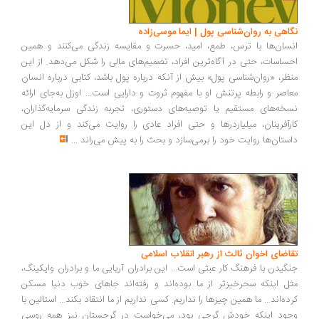
اهی به روان‌شناسی پول | ایما موسی‌زاده
سان‌ها با ترس، طمع، امید، حسرت و مقایسه زندگی می‌کنند و همین
ساسات، حتی در آگاه‌ترین افراد، تصمیم‌های مالی را شکل می‌دهد. از این
ظر، «روان‌شناسی پول» بیش از آنکه درباره پول باشد، کتابی درباره انسان
اصر و رابطه پرتنش او با مفهوم ثروت و دارایی است... اوزل به‌جای ارائه
خه‌های مستقیم یا توصیه‌های دستوری، تجربه زندگی سرمایه‌گذاران،
رآفرینان، میلیاردرها و حتی افراد عادی را روایت می‌کند و از دل این
ستان‌ها روایت خود را برمی‌سازد و بحث را به پیش می‌راند
...
اضای اخوان ثالث از رهبر انقلاب اسلامی
گیدن با فرهنگ کار عبثی است... این برادران آریایی ما و برادران وایکینگ،
ل اینکه سحرخیزتر از ما بوده‌اند و رفته‌اند جاهای خوب دنیا مسکن
ده‌اند... ما همین چیزها را نداریم. کسی نداریم از ما انتقاد بکند... استالین با
ود اینکه خودش گرجی بود، می‌خواست در گرجستان نیز همه روسی