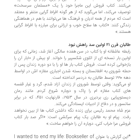
‌کنند. کتاب فروش این ماجرا خود را یک «مسلمان سرسخت»
صیف می‌کند، اما می‌گوید که از هر گونه افراط گرایی متنفر و معتقد
ت که مردم از همه ادیان و فرهنگ ها می‌توانند با هم در هماهنگی
دگی کنند: «کتاب ها سلاح خوب و ارزانی برای مبارزه با افراط گرایی
تند.»
ن قرن ۲۱ اولین سد راهش نبود
بطه عاشقانه او با کتاب در سن هفده سالگی آغاز شد، زمانی که برای
اولین بار نسخه ای از اتلوی شکسپیر را خواند. او بیش از ۱۰بار آن را
زخوانی کرده است. فروش کتاب بار ها او را با دو دوره زندان پس از
له شوروی به افغانستان و بسته شدن اجباری مغازه اش در اواسط
طالبان به دردسر انداخته است.
 می‌گوید: وقتی توسط شوروی از زندان آزاد شدم، گرد و غبار قفسه
ی کتاب مغازه ام را پاک و دوباره شروع کردم. مانند رمان
دیستوپیایی ری بردبری در سال ۱۹۵۳، فارنهایت ۴۵۱، که در برابر
نسور و در دفاع از ادبیات ایستادگی می‌کند.
م شاه محمد رئیس برای زنده نگه داشتن کتاب ها از بین نخواهد
ت. پیام او به طالبان یک پیام سرکشی است: «اگر صد بار کتاب
وشی مرا خراب کنی، دوباره آن را خواهم ساخت.»
*این گزارش با عنوان I wanted to end my life: Bookseller of