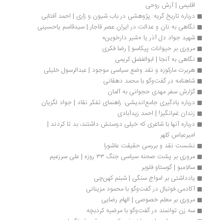
اقلیمی | آرش روحی
درباره تاریخ گریه: پژوهشی در باب شیون و زاری | احمد آفتابی
نگاهی به نان و عدالت در ایران عصر قاجار | سیدقاسم یاحسینی
شهید جواد دل آذر یا «شیر دارخوین» 
مروری بر حیوانات پیکاسو | رضا فکری
نگاهی به آنجا | ابوالفضل کریمی
هربرت مارکوزه و نقد وضع سیاسی موجود | عبدالرسول خلیلی
شاهنامه در گفت‌وگو با محمد دهقانی
گزارش سفر مهدی حجوانی به آلمان
درباره یادگیری جامع‌اندیشی: راهنمای تفکر نقاد | جواد لگزیان
زندان غم‌انگیز! | احمد زیدآبادی
درباره آنها با شاعری که خیلی دوستش داشتند، بد تا کردند | 
امیرعباس کلهر
نشست نقد و بررسی حقیقت عاشورا 
مروری بر پشت صحنه سیاسی جنگ ۳۳ روزه | علی سرزعیم
سالامبو | گوستاو فلوبر
یادداشتی بر امواج سنگی | شبنم کهن‌چی
آکادمی فوتبال در گفت‌وگو با محمود مزینانی
مروری بر معلم خصوصی | الهام رضایی
سه زن توانمند در گفت‌وگو با مرضیه کردبچه