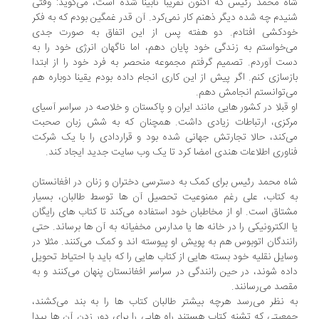
ه محمد رئیس که اکنون تقریبا نابینا شده است، می‌گوید: وقتی
یدم چه شده دیگر ذهنم کار نمی‌کرد. آن قدر غمگین بودم که به فکر
دکشی افتادم. دو هفته پس از این اتفاق به صورت جدی
‌خواستم به زندگی خود پایان دهم، اما ناگهان انرژی خود را به
ت آوردم. تصمیم گرفتم مجموعه منحصر به فرد خود را از ابتدا
زسازی کنم. اگر پیش از این کاری انجام داده بودم یقینا دوباره هم
‌توانستم انجامش دهم.
 قبلا در کشور هایی مانند ایران و پاکستان و خلاصه در سراسر آسیای
کزی، ارتباطات زیادی داشت. همچنان که به شش زبان صحبت
‌کند، حالا تجارتش جهانی شده بود و قراردادی را با یک شرکت
اوری اطلاعات هندی امضا کرد تا یک وب سایت جدید ایجاد کند.
ه محمد رئیس برای کمک به دسترسی دختران و زنان در افغانستان
 کتاب، علی رغم ممنوعیت تحصیل آن ها توسط طالبان، بسیار
تاق است. او از مخاطبان خود استفاده می‌کند تا کتاب های رایگان
 الکترونیکی را در خانه ها یا مدارس مخفیانه به آن ها برساند. حتی
نندگان اتوبوس هم به پویش او پیوسته اند و کمک می‌کنند. مثلا در
ایل نقلیه خود بسته هایی از کتاب هایی را که باید با احتیاط تحویل
ده شوند، در حین رانندگی در سراسر افغانستان پنهان می‌کنند و به
صد می‌رسانند.
 نظر می‌رسد هرچه بیشتر طالبان کتاب ها را به بند می‌کشند،
عیتی که تشنه کتاب هستند راه هایی را برای دور زدن آن ها پیدا