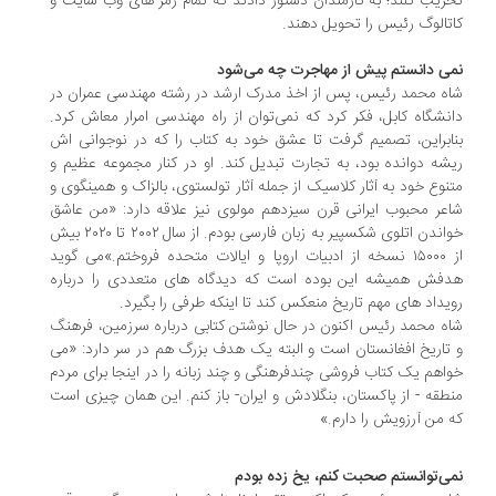
ریب کنند؛ به کارمندان دستور دادند که تمام رمز های وب سایت و
تالوگ رئیس را تحویل دهند.
ی دانستم پیش از مهاجرت چه می‌شود
ه محمد رئیس، پس از اخذ مدرک ارشد در رشته مهندسی عمران در
نشگاه کابل، فکر کرد که نمی‌توان از راه مهندسی امرار معاش کرد.
ابراین، تصمیم گرفت تا عشق خود به کتاب را که در نوجوانی اش
شه دوانده بود، به تجارت تبدیل کند. او در کنار مجموعه عظیم و
نوع خود به آثار کلاسیک از جمله آثار تولستوی، بالزاک و همینگوی و
عر محبوب ایرانی قرن سیزدهم مولوی نیز علاقه دارد: «من عاشق
خواندن اتلوی شکسپیر به زبان فارسی بودم. از سال ۲۰۰۲ تا ۲۰۲۰ بیش
از ۱۵۰۰۰ نسخه از ادبیات اروپا و ایالات متحده فروختم.»می گوید
فش همیشه این بوده است که دیدگاه های متعددی را درباره
یداد های مهم تاریخ منعکس کند تا اینکه طرفی را بگیرد.
ه محمد رئیس اکنون در حال نوشتن کتابی درباره سرزمین، فرهنگ
تاریخ افغانستان است و البته یک هدف بزرگ هم در سر دارد: «می
اهم یک کتاب فروشی چندفرهنگی و چند زبانه را در اینجا برای مردم
طقه - از پاکستان، بنگلادش و ایران- باز کنم. این همان چیزی است
 من آرزویش را دارم.»
ی‌توانستم صحبت کنم، یخ زده بودم