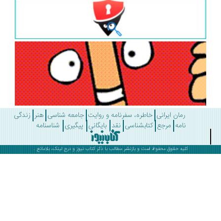
رمان ایرانی
خاطره، سفرنامه و روایت
جامعه شناسی
هنر
زندگی
نامه
مرجع
کتابشناسی
نقد
بایگانی
پیگیری
شناسنامه
کلیه حقوق محفوظ است و بازنشر مطالب با ذکر
کتاب نیوز
و درج لینک، بلامانع .