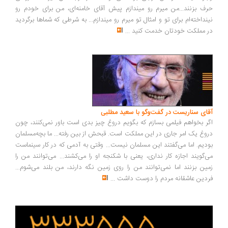
ف بزنند...من میرم رو میندازم پیش آقای خامنه‌ای، من برای خودم رو
نداخته‌ام برای تو و امثال تو میرم رو میندازم... به شرطی که شماها برگردید
 مملکت خودتان خدمت کنید
...
ای سناریست در گفت‌وگو با سعید مطلبی
ر بخواهم فیلمی بسازم که بگویم دروغ چیز بدی است باور نمی‌کنند، چون
وغ یک امر جاری در این مملکت است. قبحش از بین رفته... ما بچه‌مسلمان
دیم. اما می‌گفتند این مسلمان نیست... وقتی به آدمی که در کار سینماست
‌گویند اجازه کار نداری، یعنی با شکنجه او را می‌کشند... می‌توانند من را
ین بزنند اما نمی‌توانند من را روی زمین نگه دارند، من بلند می‌شوم...
دین عاشقانه مردم را دوست داشت
...