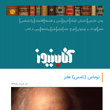
رمان خارجی
داستان کوتاه
تاریخ
دین و فلسفه
اقتصاد
روانشناسی
شعر
کودک و نوجوان
طرح جلد
فیلم
طنز
ریشه‌ها
پس از کتاب
توماس (تامس) هابز
02 خرداد 1385