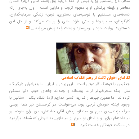
منظر، «روان‌شناسی پول» بیش از آنکه درباره پول باشد، کتابی درباره انسان
معاصر و رابطه پرتنش او با مفهوم ثروت و دارایی است... اوزل به‌جای ارائه
نسخه‌های مستقیم یا توصیه‌های دستوری، تجربه زندگی سرمایه‌گذاران،
کارآفرینان، میلیاردرها و حتی افراد عادی را روایت می‌کند و از دل این
داستان‌ها روایت خود را برمی‌سازد و بحث را به پیش می‌راند
...
تقاضای اخوان ثالث از رهبر انقلاب اسلامی
جنگیدن با فرهنگ کار عبثی است... این برادران آریایی ما و برادران وایکینگ،
مثل اینکه سحرخیزتر از ما بوده‌اند و رفته‌اند جاهای خوب دنیا مسکن
کرده‌اند... ما همین چیزها را نداریم. کسی نداریم از ما انتقاد بکند... استالین با
وجود اینکه خودش گرجی بود، می‌خواست در گرجستان نیز همه روسی
حرف بزنند...من میرم رو میندازم پیش آقای خامنه‌ای، من برای خودم رو
نینداخته‌ام برای تو و امثال تو میرم رو میندازم... به شرطی که شماها برگردید
در مملکت خودتان خدمت کنید
...