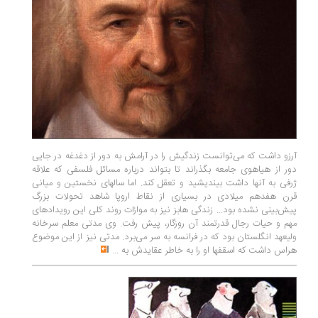
آرزو داشت که می‌توانست زندگیش را در آرامش به دور از دغدغه در جایی
دور از هیاهوی جامعه بگذراند تا بتواند درباره مسائل فلسفی که علاقه
ژرفی به آنها داشت بیندیشید و تعقل کند. اما سالهای نخستین و میانی
قرن هفدهم میلادی در بسیاری از نقاط اروپا شاهد تحولات بزرگ
پیش‌بینی نشده بود... زندگی هابز نیز به موازات روند کلی این رویدادهای
مهم و حیات رجال قدرتمند آن روزگار، پیش رفت. وی مدتی معلم سرخانه
ولیعهد انگلستان بود که در فرانسه به سر می‌برد. مدتی نیز از این موضوع
هراس داشت که اسقفها او را به خاطر عقایدش به
...