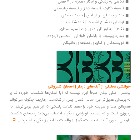
نگاهی به زندگی و افکار «هابز» در 7 فصل
فلسفه دکارت، فلسفه هابز و فلسفه چامسکی
نقد و تحلیلی بر لویاتان | حمید محمدی
لویاتان به شرح اشمیت | کاوه شکیب
نگاهی به لویاتان و بهیموت | سهند ستاری
درباره بهیموت یا پارلمان طولانی | محسن آزموده
نویسندگان و کتابهای ممنوعه‌ی واتیکان 
خوانشی تحلیلی از آینه‌های دردار | اسحاق شیروانی
پرسش اصلی رمان صرفاً این نیست که آیا آرمان‌ها شکست خورده‌اند یا
نه.پرسش عمیق‌تر این است: انسان پس از شکست آرمان‌ها چگونه می‌تواند
همچنان معنا و هویت خود را حفظ کند؟... پاسخی که ابراهیم برمی‌گزیند، نه
پیروزی است و نه تسلیم. او راهی دیگر را انتخاب می‌کند: پذیرفتن شکست
تاریخی، بدون آنکه به خیانت، گریز از واقعیت یا انکار زندگی پناه ببرد
...