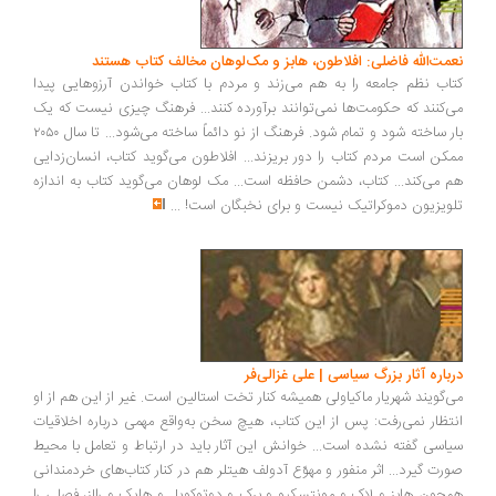
نعمت‌الله فاضلی: افلاطون، هابز و مک‌لوهان مخالف کتاب هستند
کتاب نظم جامعه را به هم می‌زند و مردم با کتاب خواندن آرزوهایی پیدا
می‌کنند که حکومت‌ها نمی‌توانند برآورده کنند... فرهنگ چیزی نیست که یک
بار ساخته شود و تمام شود. فرهنگ از نو دائماً ساخته می‌شود... تا سال ۲۰۵۰
ممکن است مردم کتاب را دور بریزند... افلاطون می‌گوید کتاب، انسان‌زدایی
هم می‌کند... کتاب، دشمن حافظه است... مک لوهان می‌گوید کتاب به اندازه
تلویزیون دموکراتیک نیست و برای نخبگان است!
...
درباره آثار بزرگ سیاسی | علی غزالی‌فر
می‌گویند شهریار ماکیاولی همیشه کنار تخت استالین است. غیر از این هم از او
انتظار نمی‌رفت: پس از این کتاب، هیچ سخن به‌واقع مهمی درباره اخلاقیات
سیاسی گفته نشده است... خوانش این آثار باید در ارتباط و تعامل با محیط
صورت گیرد... اثر منفور و مهوّع آدولف هیتلر هم در کنار کتاب‌های خردمندانی
همچون هابز و لاک و مونتسکیو و برک و دوتوکویل و هایک و رالز، فصلی را