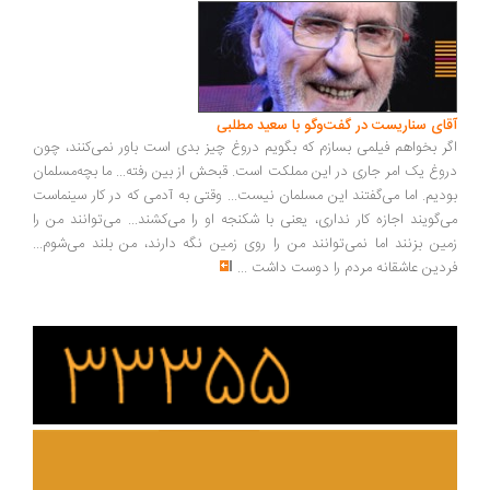
آقای سناریست در گفت‌وگو با سعید مطلبی
اگر بخواهم فیلمی بسازم که بگویم دروغ چیز بدی است باور نمی‌کنند، چون
دروغ یک امر جاری در این مملکت است. قبحش از بین رفته... ما بچه‌مسلمان
بودیم. اما می‌گفتند این مسلمان نیست... وقتی به آدمی که در کار سینماست
می‌گویند اجازه کار نداری، یعنی با شکنجه او را می‌کشند... می‌توانند من را
زمین بزنند اما نمی‌توانند من را روی زمین نگه دارند، من بلند می‌شوم...
فردین عاشقانه مردم را دوست داشت
...