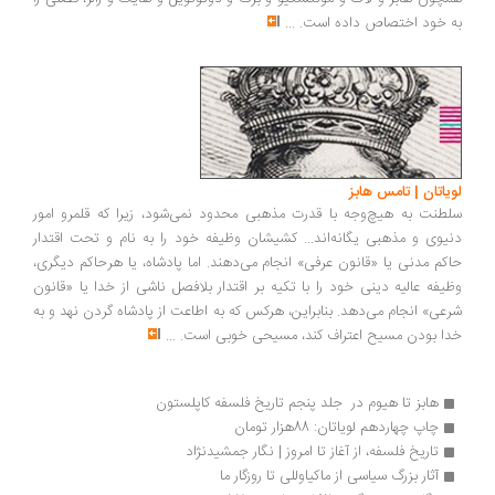
به خود اختصاص داده است.
...
لویاتان | تامس هابز
سلطنت به هیچ‌وجه با قدرت مذهبی محدود نمی‌شود، زیرا که قلمرو امور
دنیوی و مذهبی یگانه‌اند... کشیشان وظیفه خود را به نام و تحت اقتدار
حاکم مدنی یا «قانون عرفی» انجام می‌دهند. اما پادشاه، یا هرحاکم دیگری،
وظیفه عالیه دینی خود را با تکیه بر اقتدار بلافصل ناشی از خدا یا «قانون
شرعی» انجام می‌دهد. بنابراین، هرکس که به اطاعت از پادشاه گردن نهد و به
خدا بودن مسیح اعتراف کند، مسیحی خوبی است.
...
هابز تا هیوم در  جلد پنجم تاریخ فلسفه کاپلستون
چاپ چهاردهم لویاتان: 88هزار تومان
تاریخ فلسفه، از آغاز تا امروز | نگار جمشیدنژاد
آثار بزرگ سیاسی از ماکیاوللی تا روزگار ما