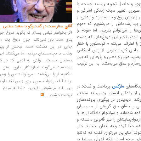
توی و حاصل تجربه زیسته اوست، با
 سیبری، تغییر سبک زندگی اشرافی و
ر پالایش روح و جسم خود و رهایی از
ن بیدارشده‌اش را می‌شنویم که «مهم
آقای سناریست در گفت‌وگو با سعید مطلبی
ا را می‌توانم بفریبم، اما خودم را
اگر بخواهم فیلمی بسازم که بگویم دروغ چی
ام شود، زنجیر این دروغ‌هایی که دست
بدی است باور نمی‌کنند، چون دروغ یک امر
 را اعتراف می‌کنم.» تولستوی با خلق
جاری در این مملکت است. قبحش از بین
دانای کل، به‌خوبی از پس انعکاس
رفته... ما بچه‌مسلمان بودیم. اما می‌گفتند ای
ه‌دید عینی و ذهنی و پل‌هایی که بین
مسلمان نیست... وقتی به آدمی که در کار
ازد و عمق می‌بخشد. به این ترتیب
سینماست می‌گویند اجازه کار نداری، یعنی ب
شکنجه او را می‌کشند... می‌توانند من را زمی
بزنند اما نمی‌توانند من را روی زمین نگه دارند
دگاه‌های
مارکس
پرداخت و گفت: در
من بلند می‌شوم... فردین عاشقانه مردم را
یی از زندگی انسان روس، به ساختار
دوست داشت
...
د. دیمیتری در پیگیری پرونده‌های
اعی و احقاق حق گروهی از مسیحیان
 شده‌اند و سرانجام دادگاه آن‌ها را
دواج‌هایشان را غیر قانونی دانسته و
هم جدا کرده و به زندان بیندازد. حال
د! بنابراین می‌توان گفت که نه‌تنها
‌های مردم است؛ بلکه قدرتی مسلط بر