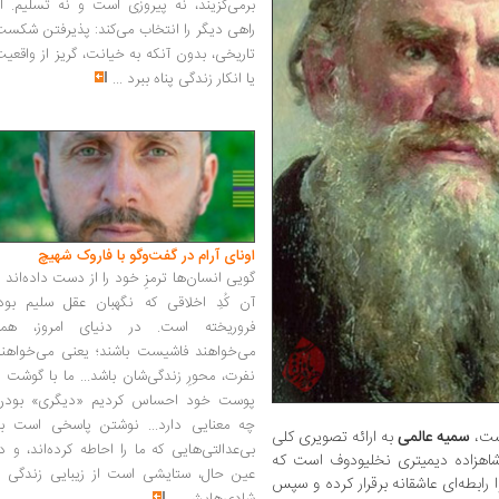
برمی‌گزیند، نه پیروزی است و نه تسلیم. ا
راهی دیگر را انتخاب می‌کند: پذیرفتن شکس
تاریخی، بدون آنکه به خیانت، گریز از واقعی
یا انکار زندگی پناه ببرد
...
اونای آرام در گفت‌وگو با فاروک شهیچ‭
گویی انسان‌ها ترمزِ خود را از دست داده‌اند 
آن کُدِ اخلاقی که نگهبان عقل سلیم بود،
فروریخته است. در دنیای امروز، همه
می‌خواهند فاشیست باشند؛ یعنی می‌خواهند
نفرت، محورِ زندگی‌شان باشد... ما با گوشت 
پوست خود احساس کردیم «دیگری» بودن
چه معنایی دارد... نوشتن پاسخی است به
شست،
سمیه عالمی
به ارائه تصویری کلی
بی‌عدالتی‌هایی که ما را احاطه کرده‌اند، و د
هزاده دیمیتری نخلیودوف است که
عین حال، ستایشی است از زیبایی زندگی و
ا رابطه‌ای عاشقانه برقرار کرده و سپس