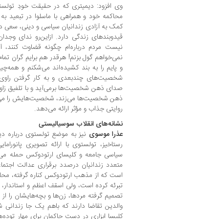
وی افزود: دیمیتری که در حقیقت خودِ تولس
محاکمه خود و همراهی با ماسلوا در تبعید به
کمک به آزادی زندانیان سیاسی و دینی، سعی د
قیدوبندهای زندگی دارد. ازاین‌رو ندای وجدا
نیست مردم درباره‌ام چگونه قضاوت کنند، آن‌ه
نمی‌خواهم گول بزنم! هرقدر هم برایم گران تم
و پایم را به بند کشیده‌اند می‌شکنم و همه‌چیز
شخصیت‌های چندبعدی و به کار گرفتن راوی 
صدای ذهن شخصیت‌ها برمی‌آید و با تلفیق زاوی
ذهن شخصیت‌ها می‌زند، شخصیت‌هایش را می‌س
روایتی جذاب و مؤثر ارائه می‌دهد.
نشانه‌های انقلاب سوسیالیستی
عذرا موسوی
نیز به موضع تولستوی درباره دی
رستاخیز، تولستوی با ارائه تصویری پانوراما
سیاسی جامعه و کلیسای ارتودوکس حمله می‌کن
متعدد زندانیان درصدد برقراری عدالت اجتم
است که از مذهب ارتودوکس کناره گرفته‌، محاکمه
تبرئه کرده است، ولی اسقف اعظم و استاندار، از
تصمیم گرفته مردها، زن‌ها و بچه‌هایشان را از 
والدین تقاضا دارند که باهم یک جا زندانی شون
کلیسا ابزاری در دست حاکمان برای مهار توده