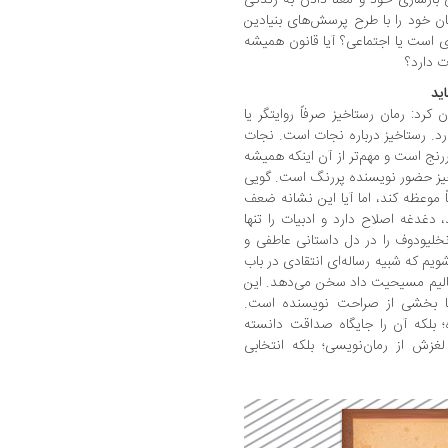
ن خود را با طرح پرسش‌های بنیادین
 است یا اجتماعی؟ آیا قانون همیشه
 دارد؟
ید
ن کرد: رمان رستاخیز صرفاً روایتگر یا
ارد. رستاخیز درباره نجات است. نجات
ررنج است و مهم‌تر از آن اینکه همیشه
ز حضور نویسنده پررنگ است. گویی
 موعظه کند، اما آیا این نشانه ضعف
 دغدغه اصلاح دارد و ادبیات را تنها
نخلیودوف را در دل داستانی عاطفی و
ویم که شبیه رساله‌ای انتقادی در باب
عالیم مسیحیت داد سخن می‌دهد. این
اما بخشی از صراحت نویسنده است.
ه؛ بلکه آن را جایگاه صداقت دانسته
غزش از رمان‌نویسی؛ بلکه انتخابی