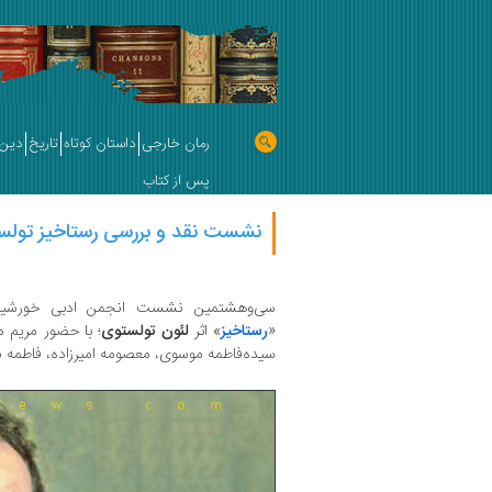
رمان خارجی
داستان کوتاه
تاریخ
دین 
پس از کتاب
نشست نقد و بررسی رستاخیز تول
سی‌وهشتمین نشست انجمن ادبی خورشید 
«
رستاخیز
» اثر
لئون تولستوی
؛ با حضور مریم م
سیده‌فاطمه موسوی، معصومه امیرزاده، فاطمه نف