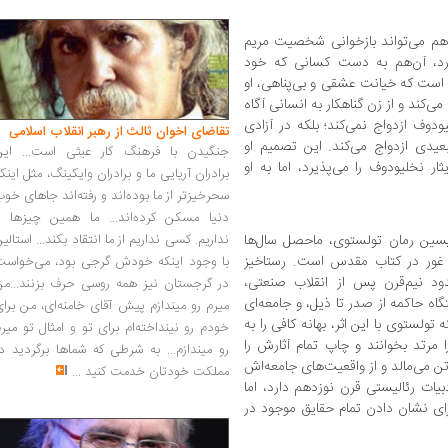
هم می‌تواند بازخوانی شخصیت مریم
د، آن‌هم به دست کسانی که خود
ن است که خیانت عشقی و بی‌پناهی، او
ی‌کند و از زن گناهکار به انسانی آگاه
ودوف ازدواج نمی‌کند؛ بلکه در آزادی
تقاضای اخوان ثالث از رهبر انقلاب اسلامی
عیدی ازدواج می‌کند. این تصمیم او
جنگیدن با فرهنگ کار عبثی است... این
ر نخلیودوف را می‌پذیرد، اما به او
برادران آریایی ما و برادران وایکینگ، مثل اینک
سحرخیزتر از ما بوده‌اند و رفته‌اند جاهای خو
دنیا مسکن کرده‌اند... ما همین چیزها را
پسین رمان تولستوی، ماحصل سال‌ها
نداریم. کسی نداریم از ما انتقاد بکند... استالی
و غور در کتاب مقدس است. رستاخیز
با وجود اینکه خودش گرجی بود، می‌خواست
دود نیم‌قرن پس از انقلاب صنعتی،
در گرجستان نیز همه روسی حرف بزنند...من
اه حاکمه از صدر تا ذیل، و جامعه‌ای
میرم رو میندازم پیش آقای خامنه‌ای، من برا
تولستوی با این اثر، بهانه کافی را به
خودم رو نینداخته‌ام برای تو و امثال تو میر
مرتد بخوانند و چاپ تمام آثارش را
رو میندازم... به شرطی که شماها برگردید د
 تن می‌مالد و از واقعیت‌های جامعه‌اش
مملکت خودتان خدمت کنید
...
یات رئالیستی قرن نوزدهم دارد، اما
برای نشان دادن تمام حقایق موجود در