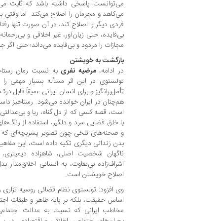
می‌توانست پاسخی داشته باشد که ثابت می‌
می‌کاهد و مجرمان را اصلاح می‌کند. اما وقتی ب
فردی دیگر را اصلاح کند، در آن صورت تنها رفتار
بی‌فایده، حتی زیان‌آور، غیر اخلاقی و بی‌رحما
مجازات را مردود و بی‌فایده می‌داند؛ حتی اگر ج
بازگشت به خویشتن
در ادامه،
مرضیه نفری
به نسبت رمان رستاخی
تولستوی در این اثر مسأله بسیار مهمی را م
تأمل‌برانگیز و برای انسان ایرانی عمیقاً قابل د
هم‌چنان در ایران خوانده می‌شود. رستاخیز د
است، قصه کسی که از دل گناه، ریا و بی‌عدالتی
با خلق فضایی سرد و دلگیر، استفاده از رنگ‌های
و صحنه‌های تلخی چون تصویر پسربچه‌ای که کن
بدن زندانی دیگری تکیه داده است، این مفاهیم ر
ناگهان شخصیت اصلی، شاهزاده دیمیتری،
اشراف‌زاده بی‌تفاوت، به انسانی اخلاق‌مدار 
اصلاح خویشتن است.
وی افزود: تولستوی نظام قضائی روسیه تزاری را
اساس حقیقت، بلکه بر پایه ظاهر و طبقات اجت
مخاطب ایرانی که نسبت به عدالت اجتماع
بحران‌های اجتماعی، اخلاقی و اقتصادی، در پی