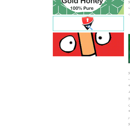
و
ت
ت
و
و
ر