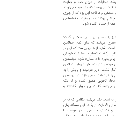
شد مجازات از میزان جرم و جنایت
ه اثبات می‌رسید که یک فرد نمی‌تواند
 منطقی و عاقلانه این بود که از چیزی
نه چشم بپوشد.» به‌این‌ترتیب تولستوی
امعه از فساد آکنده شود.
ز با انسان ایرانی پرداخت و گفت:
طرح می‌کند که برای تمام جهانیان
رک است. شاید از همین‌روست که این اثر
استان بازگشت انسان به حقیقت خویش
 برمی‌خیزد تا «انسان» شود. تولستوی
 مرده و کدر، نمایش کاروان زندانیان
ار تشت ادرار خوابیده و پایش را به
ا به‌یادماندنی می‌سازد. در این میان
 دچار تحولی عمیق شده و از یک
بدل می‌شود که در پی جبران گذشته و
 به‌شدت نقد می‌کند؛ نظامی که نه بر
ماعی قضاوت می‌کند. این مسأله برای
ی و قضائی حساس و در مواجهه با
 بازسازی خود و معنا دادن به زندگی