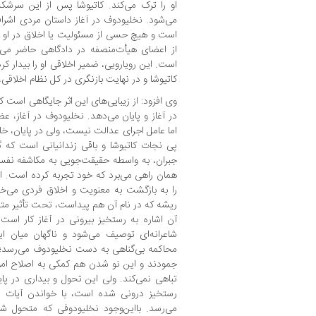
او را ترک می‌کند. کاتیوشا پس از این سرش
می‌شود. نخلیودوف در آغاز داستان مردی اشرا
است و هیچ حسی از مسئولیت یا اخلاق در او 
از اعضای هیأت‌منصفه در دادگاهی حاضر می‌ش
است. این رویارویی، ضمیر اخلاقی او را بیدار کرد
کاتیوشا و در نهایت بازنگری در کل نظام اخلاقی،
وی افزود: از زیبایی‌های این اثر جایگاهی اس
در آغاز و پایان می‌دهد. نخلیودوف در آغاز،
اما عامل اجرای عدالت نیست، ولی در پایان، خار
پی نجات کاتیوشا و باقی زندانیانی است که گر
جبران، به واسطه حقیقت‌جویی به مکاشفه نفس
همان راهی می‌برد که خود تجربه کرده است. 
را به بازگشت به معنویت و اخلاق فردی می‌خوان
ریشه که در نام آن هم پیداست، تحت تأثیر مت
آن اشاره به رستخیز بیرونی در آغاز کار اس
شاعرانه‌ای توصیف می‌شود و ناگهان میان 
محاکمه بی‌گناهی به دست نخلیودوف می‌رسد؛ حا
جمودند و این نو شدن هم کمکی به اصلاح امور
تباهی نمی‌کند. ولی این تحول و بیداری در پ
رستخیز درونی شده است، با خواندن آیات مک
می‌رسد. بااین‌وجود نخلیودوفی که متحول ش