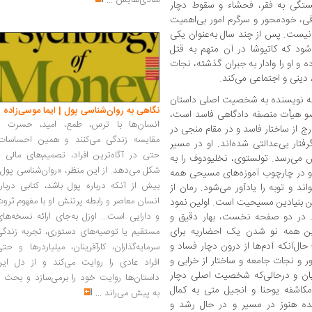
شادی‌هایش
...
کستگی به فقر، فحشاء و سقوط دچار
فی، خودمحور و سرگرم امور بی‌اهمیت
نیست. پس از چند سال به‌عنوان یکی
ود که کاتیوشا در آن متهم به قتل
ه و او را وادار به جبران گذشته، نجات
 دینی و اجتماعی می‌کند.
ت که نویسنده به شخصیت اصلی داستان
نگاهی به روان‌شناسی پول | ایما موسی‌زاده
 عضو هیأت منصفه دادگاهی فاسد است،
انسان‌ها با ترس، طمع، امید، حسرت و
ج از ساختار فاسد و در مقام منجی در
مقایسه زندگی می‌کنند و همین احساسات،
فتار بی‌عدالتی شده‌اند. او در مسیر
حتی در آگاه‌ترین افراد، تصمیم‌های مالی ر
 می‌رسد. تولستوی، نخلیودوف را به
شکل می‌دهد. از این منظر، «روان‌شناسی پول
او در چارچوب آموزه‌های مسیحی همه
بیش از آنکه درباره پول باشد، کتابی دربار
د و توبه را یادآور می‌شود. رمان از
انسان معاصر و رابطه پرتنش او با مفهوم ثرو
ن بنیادین مسیحیت است. اولین نمود
ت. در دو صفحه نخست، بهار دقیق و
و دارایی است... اوزل به‌جای ارائه نسخه‌ها
این همه نو شدن یک احضاریه برای
مستقیم یا توصیه‌های دستوری، تجربه زندگی
ل‌آنکه آدم‌ها از درون دچار فساد و
سرمایه‌گذاران، کارآفرینان، میلیاردرها و حت
 و نجات جامعه و ساختار از خرابی و
افراد عادی را روایت می‌کند و از دل این
ایان و درحالی‌که شخصیت اصلی دچار
داستان‌ها روایت خود را برمی‌سازد و بحث ر
اشفه یوحنا و انجیل متی به کمال
به پیش می‌راند
...
ده هنوز در مسیر و در حال رشد و