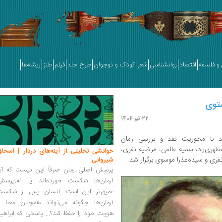
و فلسفه
اقتصاد
روانشناسی
شعر
کودک و نوجوان
طرح جلد
فیلم
طنز
ریشه‌ها
ستوی
22 تیر 1404
با محوریت نقد و بررسی رمان
طهری‌راد، سمیه عالمی، مرضیه نفری،
خوانشی تحلیلی از آینه‌های دردار | اسحاق
ری و سیده‌عذرا موسوی برگزار شد.
شیروانی
پرسش اصلی رمان صرفاً این نیست که آیا
آرمان‌ها شکست خورده‌اند یا نه.پرسش
عمیق‌تر این است: انسان پس از شکست
آرمان‌ها چگونه می‌تواند همچنان معنا و
هویت خود را حفظ کند؟... پاسخی که ابراهی