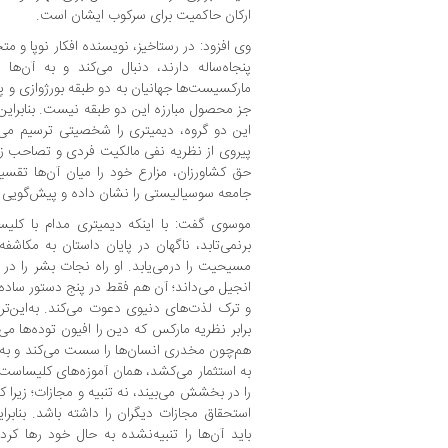
ارکان حاکمیت برای سرکوب ایشان است.
وی افزود: در رستاخیز، نویسنده افکار نوپا و مت
پنجاه‌ساله دارند، دنبال می‌کند و به آن‌ها ا
مارکسیست‌ها جهانیان به دو طبقه بورژوازی و پر
جز محصول مبارزه این دو طبقه نیست. بنابرای
این دو گروه، دیمیتری را شخصیتی ترسیم می‌
پیروی از نظریه نفی مالکیت فردی و تصاحب زمی
حق کشاورزان، مزارع خود را میان آن‌ها تقس
جامعه سوسیالیستی را نشان داده و پیش‌گویی م
موسوی گفت: با اینکه دیمیتری مدام با کلی
برنمی‌تابد، ناگهان در پایان داستان به مکاشف
مسیحیت را درمی‌یابد. او راه نجات بشر را در
انجیل می‌داند؛ آن هم فقط در پنج دستور ساده 
و ترک لذت‌های دنیوی دعوت می‌کند. به‌این‌تر
برابر نظریه مارکس که دین را افیون توده‌ها می‌
هم‌چون مخدری انسان‌ها را سست می‌کند و به‌وا
به استثمار می‌کشد، همان آموزه‌های کلیساست، 
را در بخشش می‌بیند، نه تنبیه و مجازات؛ زیرا ک
استحقاق مجازات دیگران را داشته باشد. بناب
باید آن‌ها را تنبیه‌نشده به حال خود رها ک