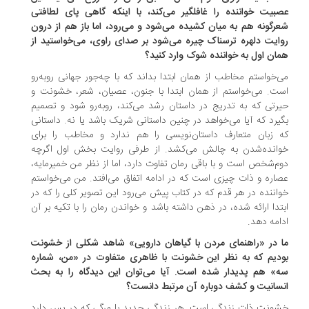
بیت خواننده را غافلگیر می‌کند، با اینکه گاهی پای لطافتی
رگونه هم به میان کشیده می‌شود و می‌رود، اما باز هم از درون
ایت دلهره ترسناک چیره می‌شود بر صدای راوی، می‌خواستید از
ان اول به خواننده شوک وارد کنید؟
‌خواستم مخاطب از همان ابتدا بداند که با چه‌جور جهانی روبه‌رو
ت. می‌خواستم از همان ابتدا با جنون، عصیان، شعر، خشونت و
رتی که به تدریج در داستان رشد می‌کند، روبه‌رو شود و تصمیم
یرد که آیا می‌خواهد در چنین داستانی شریک باشد یا نه. داستانی
 زبان متعارف داستان‌نویسی را هم ندارد و مخاطب را برای
انده‌شدن به چالش می‌کشد. از طرفی روایت بخش اول اگرچه
م‌شخص است و با باقی رمان تفاوت دارد، اما از نظر من خمیرمایه،
اره و ذات چیزی است که در ادامه اتفاق می‌افتد. من می‌خواستم
اننده در هر قدم که در کتاب پیش می‌رود این تصویر کلی را که در
تدا ارائه شده، در ذهن داشته باشد و خواندن رمان را با تکیه بر آن
امه دهد.
 در «راهنمای مردن با گیاهان دارویی»‌ شاهد شکلی از خشونت
دیم که به نظر این خشونت با ظاهری متفاوت در «من، شماره
» هم پدیدار شده است. آیا می‌توان این دیدگاه را به بحث
سانیت و کشف دوباره آن مرتبط دانست؟
ونت ذات زندگی است. هر زندگی جدید با مرگی که در پس دارد