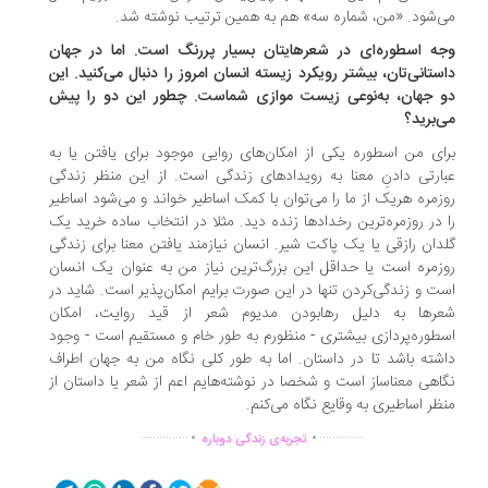
‌شود. «من، شماره سه» هم به همین ترتیب نوشته شد.
ه اسطوره‌ای در شعرهایتان بسیار پررنگ است. اما در جهان
ستانی‌تان، بیشتر رویکرد زیسته انسان امروز را دنبال می‌کنید. این
 جهان، به‌نوعی زیست موازی شماست. چطور این دو را پیش
‌برید؟
ای من اسطوره یکی از امکان‌های روایی موجود برای یافتن یا به
ارتی دادنِ معنا به رویدادهای زندگی است. از این منظر زندگی
زمره هریک از ما را می‌توان با کمک اساطیر خواند و می‌شود اساطیر
 در روزمره‌ترین رخدادها زنده دید. مثلا در انتخاب ساده‌ خرید یک
دان رازقی یا یک پاکت شیر. انسان نیازمند یافتن معنا برای زندگی
زمره است یا حداقل این بزرگ‌ترین نیاز من به عنوان یک انسان
ت و زندگی‌کردن تنها در این صورت برایم امکان‌پذیر است. شاید در
رها به دلیل رهابودن مدیوم شعر از قید روایت، امکان
طوره‌پردازی بیشتری - منظورم به طور خام و مستقیم است - وجود
شته باشد تا در داستان. اما به طور کلی نگاه من به جهان اطراف
اهی معناساز است و شخصا در نوشته‌هایم اعم از شعر یا داستان از
ظر اساطیری به وقایع نگاه می‌کنم.
.
.
...............
..............
تجربه‌ی زندگی دوباره