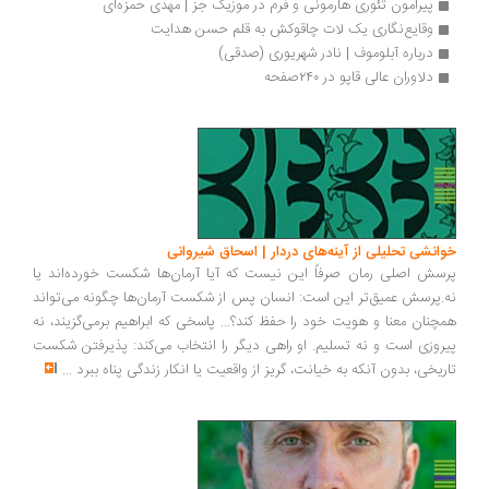
پیرامون تئوری هارمونی و فرم در موزیک جز | مهدی حمزه‌‌‌ای
وقایع‌نگاری یک لات چاقوکش به قلم حسن هدایت
درباره آبلوموف | نادر شهریوری (صدقی)
دلاوران عالی قاپو در ۲۴۰صفحه
انشی تحلیلی از آینه‌های دردار | اسحاق شیروانی
سش اصلی رمان صرفاً این نیست که آیا آرمان‌ها شکست خورده‌اند یا
.پرسش عمیق‌تر این است: انسان پس از شکست آرمان‌ها چگونه می‌تواند
چنان معنا و هویت خود را حفظ کند؟... پاسخی که ابراهیم برمی‌گزیند، نه
روزی است و نه تسلیم. او راهی دیگر را انتخاب می‌کند: پذیرفتن شکست
ریخی، بدون آنکه به خیانت، گریز از واقعیت یا انکار زندگی پناه ببرد
...