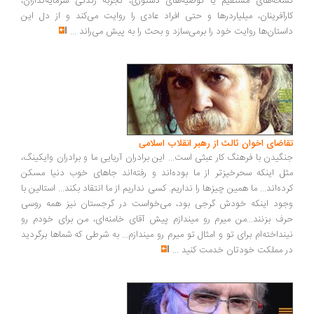
خه‌های مستقیم یا توصیه‌های دستوری، تجربه زندگی سرمایه‌گذاران،
رآفرینان، میلیاردرها و حتی افراد عادی را روایت می‌کند و از دل این
ستان‌ها روایت خود را برمی‌سازد و بحث را به پیش می‌راند
...
اضای اخوان ثالث از رهبر انقلاب اسلامی
گیدن با فرهنگ کار عبثی است... این برادران آریایی ما و برادران وایکینگ،
ل اینکه سحرخیزتر از ما بوده‌اند و رفته‌اند جاهای خوب دنیا مسکن
ده‌اند... ما همین چیزها را نداریم. کسی نداریم از ما انتقاد بکند... استالین با
ود اینکه خودش گرجی بود، می‌خواست در گرجستان نیز همه روسی
ف بزنند...من میرم رو میندازم پیش آقای خامنه‌ای، من برای خودم رو
نداخته‌ام برای تو و امثال تو میرم رو میندازم... به شرطی که شماها برگردید
 مملکت خودتان خدمت کنید
...