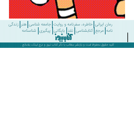
رمان ایرانی
خاطره، سفرنامه و روایت
جامعه شناسی
هنر
زندگی
نامه
مرجع
کتابشناسی
نقد
بایگانی
پیگیری
شناسنامه
کلیه حقوق محفوظ است و بازنشر مطالب با ذکر
کتاب نیوز
و درج لینک، بلامانع .