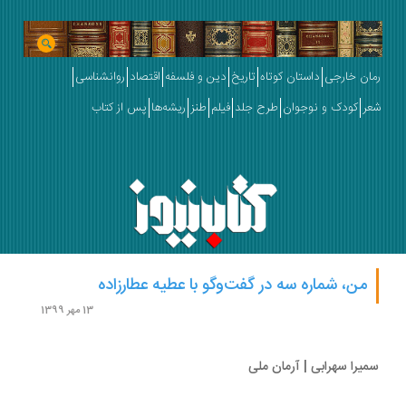
ان خارجی
داستان کوتاه
تاریخ
دین و فلسفه
اقتصاد
روانشناسی
ر
کودک و نوجوان
طرح جلد
فیلم
طنز
ریشه‌ها
پس از کتاب
من، شماره سه در گفت‌وگو با عطیه عطارزاده
13 مهر 1399
یرا سهرابی | آرمان ملی