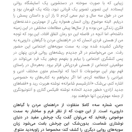
بایی که با صورت سوخته در دستشویی یک آسایشگاه روانی
ستاده. این تصویر، تصویر یک قربانی نبود، بلکه یک قهرمان بود و
 در طول سه سال و نیم سعی کردم تا راز آن و داستان پسش را
یابم. البته موضوع روان انسان همواره یکی از مهم‌ترین دغدغه‌های
ری زندگی من بوده و از سال‌ها پیش مطالعات مختلفی در این زمینه
شته‌ام، اما آنچه در فاصله این دو رمان اتفاق افتاد، این بود که توجه
 از هستی فردی انسان که در «راهنمای مردن با گیاهان دارویی» به
لش کشیده شده بود، به سمت سویه‌های اجتماعی این حضور
ت. من می‌خواستم در اثر جدیدم ریشه‌های روانی فردی پنهان در
 کنشگری اجتماعی را بیابم و بفهمم چطور یک فرد می‌تواند در
قعیتی اجتماعی از هستی فردی‌اش فراتر برود. به‌هرحال در راستای
م بهتر این موضوعات تا آنجا که توانستم متون مختلف ادبی و
رادبی را مطالعه کردم، اما اگر بخواهم به کتاب‌های به خصوصی
اره کنم، بی‌شک «آنارشیسم شاعرانه» نوشته هربرت رید و «فضاهای
ید آزادی؛ خطور جدید اتحاد» نوشته فلیکس گتاری و آنتونیو‌نگری
 جمله مهم‌ترین آنها خواهند بود.
ن، شماره سه» کاملا متفاوت از «راهنمای مردن با گیاهان
رویی» است. از این جهت که از نظر فرم و ساختار به سمت
ضوعی رفته‌اید که می‌توان گفت یک چرخش مفید در دنیای
شتاری شماست. بدون‌شک این چرخش باعث می‌شود زبان
یه‌های روایی دیگری را کشف کند؛ مخصوصا در زاویه‌دید متنوع.