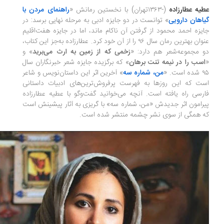
یه عطارزاده
(-۱۳۶۳تهران) با نخستین رمانش «
راهنمای مردن با
اهان دارویی
» توانست در دو جایزه ادبی به مرحله نهایی برسد: در
یزه احمد محمود از گرفتن آن ناکام ماند، اما در جایزه هفت‌اقلیم
عنوان بهترین رمان سال ۹۶ را از آن خود کرد. عطارزاده به‌جز این کتاب،
 مجموعه‌شعر هم دارد: «
زخمی که از زمین به ارث می‌برید
» و
سب را در نیمه تنت برهان
» که برگزیده‌ جایزه شعر خبرنگاران سال
ت. «
من، شماره سه
» آخرین اثر این داستان‌نویس و شاعر
ت که این روزها به فهرست پرفروش‌ترین‌های ادبیات داستانی
رسی راه یافته است. آنچه می‌خوانید گفت‌وگو با عطیه عطارزاده
رامون اثر جدیدش «من، شماره سه» با گریزی به آثار پیشینش است
 همگی از سوی نشر چشمه منتشر شده است.