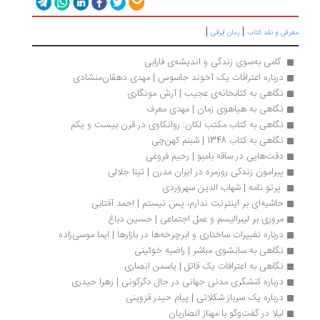
|
|
رفی و نقد کتاب
رمان ایرانی
 گامی به‌سوی زندگی و اندیشه‌ی فارابی 
درباره اعترافات یک آخوند جاسوس | مهدی دهقان‌منشادی
نگاهی به کتابخانه‌ی عجیب | آرش مونگاری
نگاهی به هیاهوی زمان | مهدی معرف
نگاهی به کتاب مکتب لکان: روانکاوی در قرن بیست و یکم
نگاهی به کتاب 1348 | شبنم کهن‌چی
دقت‌هایی در ساقه بامبو | رحیم فروغی
پیرامون زندگی روزمره در ایران مدرن | تینا جلالی
 پرتو نامه | شهاب الدین سهروردی
حاشیه‌ای بر اینترنت ندارم، پس نیستم | احمد آفتابی
مروری بر لیبرالیسم و عمل اجتماعی | حسین دباغ
درباره تغییرات ساختاری و ابرچرخه‌ها در بازارها | ایما موسی‌زاده
نگاهی به سانشوی مباشر | راضیه خوئینی
نگاهی به اعترافات یک قاتل | یاسمن انصاری
درباره کنشگری مدنی جهانی در حال دگرگونی | زهرا حیدری
درباره یک سرباز شکلاتی | پیام حیدر قزوینی
لیلا در گفت‌و‌گو با مهناز انصاریان