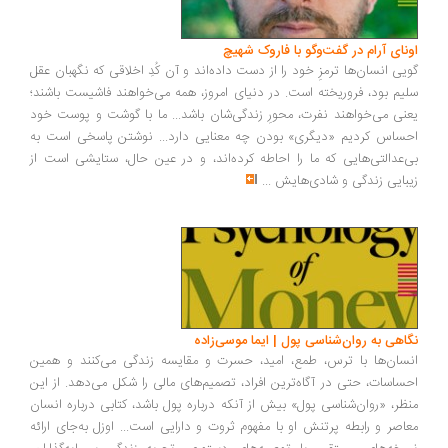
ونای آرام در گفت‌وگو با فاروک شهیچ
یی انسان‌ها ترمزِ خود را از دست داده‌اند و آن کُدِ اخلاقی که نگهبان عقل
یم بود، فروریخته است. در دنیای امروز، همه می‌خواهند فاشیست باشند؛
نی می‌خواهند نفرت، محورِ زندگی‌شان باشد... ما با گوشت و پوست خود
ساس کردیم «دیگری» بودن چه معنایی دارد... نوشتن پاسخی است به
‌عدالتی‌هایی که ما را احاطه کرده‌اند، و در عین حال، ستایشی است از
بایی زندگی و شادی‌هایش
...
اهی به روان‌شناسی پول | ایما موسی‌زاده
سان‌ها با ترس، طمع، امید، حسرت و مقایسه زندگی می‌کنند و همین
ساسات، حتی در آگاه‌ترین افراد، تصمیم‌های مالی را شکل می‌دهد. از این
ظر، «روان‌شناسی پول» بیش از آنکه درباره پول باشد، کتابی درباره انسان
اصر و رابطه پرتنش او با مفهوم ثروت و دارایی است... اوزل به‌جای ارائه