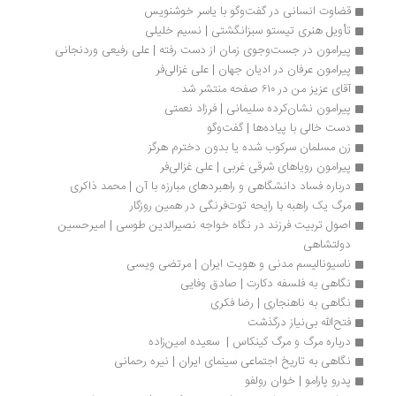
قضاوت انسانی در گفت‌وگو با یاسر خوشنویس
تأویل هنری تیستو سبزانگشتی | نسیم خلیلی
پیرامون در جست‌وجوی زمان از دست رفته | علی رفیعی وردنجانی
پیرامون عرفان در ادیان جهان | علی غزالی‌فر
آقای عزیز من در ۶۱۰ صفحه منتشر شد
پیرامون نشان‌کرده سلیمانی | فرزاد نعمتی
دست خالی با پیاده‌ها | گفت‌وگو
زن مسلمان سرکوب شده یا بدون دخترم هرگز
پیرامون رویاهای شرقی غربی | علی غزالی‌فر
درباره فساد دانشگاهی و راهبردهای مبارزه با آن | محمد ذاکری
مرگ یک راهبه با رایحه توت‌فرنگی در همین روزگار
اصول تربیت فرزند در نگاه خواجه نصیرالدین طوسی | امیرحسین 
دولتشاهی
ناسیونالیسم مدنی و هویت ایران | مرتضی ویسی
نگاهی به فلسفه دکارت | صادق وفایی
نگاهی به ناهنجاری | رضا فکری
فتح‌الله بی‌نیاز درگذشت
درباره مرگ و مرگ کینکاس |  سعیده امین‌زاده
نگاهی به تاریخ اجتماعی سینمای ایران | نیره رحمانی
پدرو پارامو | خوان رولفو