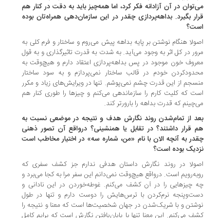
‌توان در آن آزادانه فکر کرد، اما همه‌چیز باید به دقت در کنار هم
ار بگیرد. بداهه‌پردازی چقدر در این سازمان‌دهی همراه‌تان بوده
ت؟
ولا هنگام نوشتن بر پایه بداهه پیش می‌روم و ساختار و فرم کلی به
ور در کل اثر به وجود می‌آید. به شدت به قدرت تاثیرگذاری و به قول
روف خون موجود در پس بداهه‌پردازی اعتقاد دارم و هیچ‌وقت به
دودکردن خودم در قالب ساختار نمی‌پردازم و به سود ساختار
سجم از این قدرت چشم نمی‌پوشم. تنها در ویرایش‌های زیاد و مکرر
ت که کلیت کارم را سازماندهی می‌کنم و چیزها را طوری کنار هم
‌چینم که قدرت بداهه را بارورتر کند.
د از تمام‌شدن روند نگارش هدف و نتیجه در موضعی نسبت به
 قرار داشتند؟ در تقابل یا همنشینی؟ درواقع آن تصور ذهنی
در به آنچه الان با نام «من، شماره سه» در اختیار مخاطب است
دیک بوده است؟
ولا در روند نگارش داستان هدفی ندارم جز کشف سفری که
به‌رویم است. درواقع هیچ‌وقت نمی‌دانم این سفر مرا به کجا می‌برد و
 چیزهایی را در آن کشف می‌کنم. غوطه‌خوردن در این نادانی و
ت‌وپنجه نرم‌کردن با ترس‌هایش را دوست دارم و تنها در طول
شتن و با شریک‌شدن در جهان شخصیت‌ها است که معنا و نتیجه را
ف می‌کنم. این معنا تنها با پایان‌یافتن نگارش است که برایم کامل