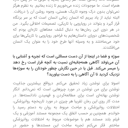
راه است. ما موجودات زنده می‌خوریم تا زنده بمانیم. به نظرم هرگز
ی‌توان بدون درک وجوه تاریک هستی، وجوه روشن آن را دریافت.
بته نباید از یاد ببریم که انسان زمانی انسان است که بر سر بزنگاه
ار گیرد و بتواند در رویارویی با تاریکی، تصمیمات اخلاقی بگیرد. من
 هر دوی این رمان‌ها به دنبال کشف معناهای تازه‌ای بودم که
صیت‌های دوپای داستان‌هایم به فراخور رویارویی با تاریکی‌ها برای
د می‌ساختند و به وسیله آنها طرح خود را به عنوان یک انسان
‌افکندند.
ژه و فضا در اینجا از آن دست مسائلی‌ است که تجربه و آشنایی با
 می‌تواند آگاهی همه‌جانبه‌ای نسبت به آنچه قرار است رخ دهد
 میسر می‌کند. قبل یا در حین نگارش چطور خودتان را به سوژه‌ها
دیک کردید تا آن آگاهی را به دست بیاورید؟
ولا برای نوشتن زیاد تحقیق می‌کنم. درواقع بیشترین جذابیت
شتن برای من نوشتن در مورد چیزهایی است که نمی‌دانم. انگار
شتن بهانه‌ای است برای مطالعه‌کردن و فهمیدن نادانسته‌ها. در
ت کار روی این رمان تقریبا هر چیزی در مورد تاریخچه روانپزشکی،
تلالات روانپزشکی و مباحث مربوط به روان به دستم رسید را
اندم. همچنین بر حسب اتفاق یک مجموعه مستند آموزشی و یک
لم بلند مستند هم با موضوعات مربوط به اختلالات روانپزشکی
ختم. فکر می‌کنم تجربه ساخت این مستندها و حضور در