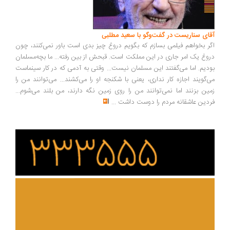
ای سناریست در گفت‌وگو با سعید مطلبی
ر بخواهم فیلمی بسازم که بگویم دروغ چیز بدی است باور نمی‌کنند، چون
وغ یک امر جاری در این مملکت است. قبحش از بین رفته... ما بچه‌مسلمان
دیم. اما می‌گفتند این مسلمان نیست... وقتی به آدمی که در کار سینماست
‌گویند اجازه کار نداری، یعنی با شکنجه او را می‌کشند... می‌توانند من را
ین بزنند اما نمی‌توانند من را روی زمین نگه دارند، من بلند می‌شوم...
دین عاشقانه مردم را دوست داشت
...