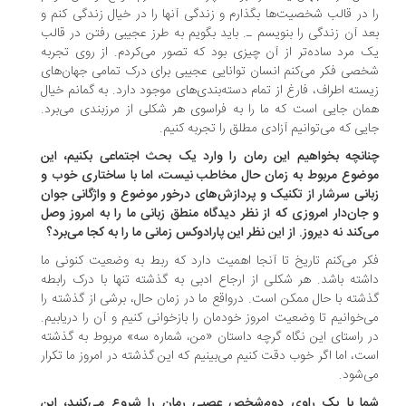
 در قالب شخصیت‌ها بگذارم و زندگی آنها را در خیال زندگی کنم و
د آن زندگی را بنویسم ـ. باید بگویم به طرز عجیبی رفتن در قالب
 مرد ساده‌تر از آن چیزی بود که تصور می‌‌کردم. از روی تجربه
صی فکر می‌کنم انسان توانایی عجیبی برای درک تمامی جهان‌های
سته اطراف، فارغ از تمام دسته‌بندی‌های موجود دارد. به گمانم خیال
ان جایی است که ما را به فراسوی هر شکلی از مرزبندی می‌برد.
یی که می‌توانیم آزادی مطلق را تجربه کنیم.
انچه بخواهیم این رمان را وارد یک بحث اجتماعی بکنیم، این
ضوع مربوط به زمان حال مخاطب نیست، اما با ساختاری خوب و
انی سرشار از تکنیک و پردازش‌های درخور موضوع و واژگانی جوان
جان‌دار امروزی که از نظر دیدگاه منطق زبانی ما را به امروز وصل
‌کند نه دیروز. از این نظر این پارادوکس زمانی ما را به کجا می‌برد؟
ر می‌کنم تاریخ تا آنجا اهمیت دارد که ربط به وضعیت کنونی ما
شته باشد. هر شکلی از ارجاع ادبی به گذشته تنها با درک رابطه
شته با حال ممکن است. درواقع ما در زمان حال، برشی از گذشته را
‌خوانیم تا وضعیت امروز خودمان را بازخوانی کنیم و آن را دریابیم.
 راستای این نگاه گرچه داستان «من، شماره سه» مربوط به گذشته
ت، اما اگر خوب دقت کنیم می‌بینیم که این گذشته در امروز ما تکرار
‌شود.
ا با یک راوی دوم‌شخص عصبی رمان را شروع می‌کنید، این