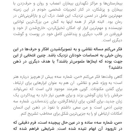
مارستان‌ها و مراکز نگهداری بیماران اعصاب و روان و حرف‌زدن با
ماران و پزشکان، در کنار تجربیات شخصی خودم در این زمینه
م‌ترین عامل در لمس نزدیک این فضا، درک آن و بازآفرینی‌اش در
ان بود. البته فراتر از همه‌ اینها به گمان من بزرگ‌ترین توانایی
یسنده و مهم‌ترین ابزار او، امکان تخیل‌کردن، خارج‌شدن از خود و
ورفتن در قالب دیگری و پنداشتن کامل خود در پوست و گوشت
گری است.
ر می‌کنم مساله نقاشی و به تصویرکشیدن افکار و حرف‌ها در این
ان خیلی به احساسات خودتان نزدیک باشد. چنین انتخابی از این
ت بوده که ایماژها ملموس‌تر باشند؟ یا هدف دیگری در ذهن
شتید؟
هی وقت‌ها فکر می‌کنم «من، شماره سه» بیش از هرچیز درباره هنر
ت؛ به ویژه شعر و نقاشی. آن هم به عنوان ابزارهایی برای ارتباط،
ای گفتن مکنونات. گویی هنرمند موجود لالی است که نمی‌تواند
فش را با زبان گوشتی بزند و برای همین نیاز دارد به پیداکردن یک
ان جدید، برای گفتن، برای ارتباط‌گرفتن، برای زنده‌ماندن. شماره سه
ین آدمی است و من سعی داشتم با نفوذ در ذهن این انسان
کانات ارتباطی او را به جزیی‌ترین شکل برای مخاطب تشریح کنم.
ن، شماره سه» ساده و در عین حال پیچیده است، فرم دقیقی که
 تاروپود آن ابهام تنیده شده است. شرایطی فراهم شده که