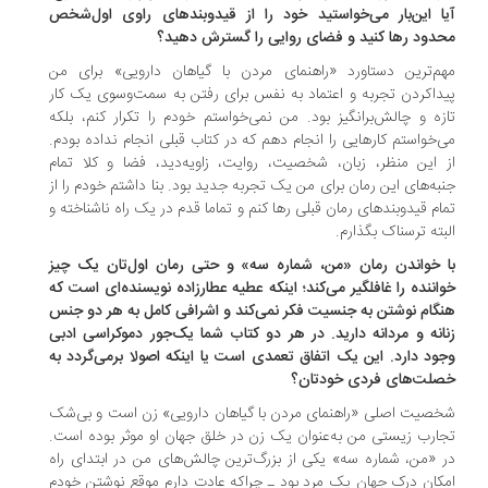
ا این‌بار می‌خواستید خود را از قیدوبندهای راوی اول‌شخص
دود رها کنید و فضای روایی را گسترش دهید؟
م‌ترین دستاورد «راهنمای مردن با گیاهان دارویی» برای من
داکردن تجربه و اعتماد به نفس برای رفتن به سمت‌وسوی یک کار
زه و چالش‌برانگیز بود. من نمی‌خواستم خودم را تکرار کنم، بلکه
‌خواستم کارهایی را انجام دهم که در کتاب قبلی انجام نداده بودم.
 این منظر، زبان، شخصیت، روایت، زاویه‌دید، فضا و کلا تمام
به‌های این رمان برای من یک تجربه جدید بود. بنا داشتم خودم را از
ام قیدوبندهای رمان قبلی رها کنم و تماما قدم در یک راه ناشناخته و
بته ترسناک بگذارم.
 خواندن رمان «من، شماره سه» و حتی رمان اول‌تان یک چیز
اننده را غافلگیر می‌کند؛ اینکه عطیه عطارزاده نویسنده‌ای‌ است که
گام نوشتن به جنسیت فکر نمی‌کند و اشرافی کامل به هر دو جنس
انه و مردانه دارید. در هر دو کتاب شما یک‌جور دموکراسی ادبی
ود دارد. این یک اتفاق تعمدی است یا اینکه اصولا برمی‌گردد به
لت‌های فردی خودتان؟
صیت اصلی «راهنمای مردن با گیاهان دارویی» زن است و بی‌شک
ارب زیستی من به‌عنوان یک زن در خلق جهان او موثر بوده است.
 «من، شماره سه» یکی از بزرگ‌ترین چالش‌های من در ابتدای راه
کان درک جهان یک مرد بود ـ چراکه عادت دارم موقع نوشتن خودم