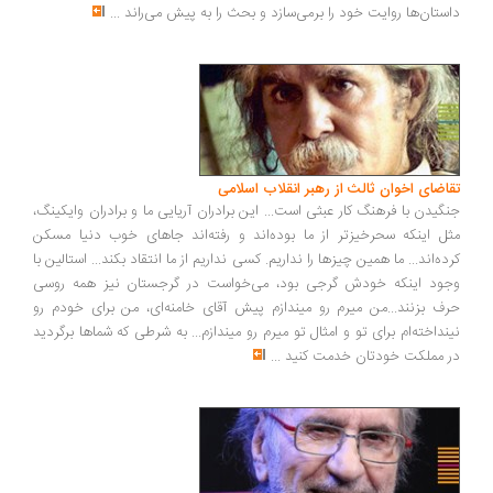
داستان‌ها روایت خود را برمی‌سازد و بحث را به پیش می‌راند
...
تقاضای اخوان ثالث از رهبر انقلاب اسلامی
جنگیدن با فرهنگ کار عبثی است... این برادران آریایی ما و برادران وایکینگ،
مثل اینکه سحرخیزتر از ما بوده‌اند و رفته‌اند جاهای خوب دنیا مسکن
کرده‌اند... ما همین چیزها را نداریم. کسی نداریم از ما انتقاد بکند... استالین با
وجود اینکه خودش گرجی بود، می‌خواست در گرجستان نیز همه روسی
حرف بزنند...من میرم رو میندازم پیش آقای خامنه‌ای، من برای خودم رو
نینداخته‌ام برای تو و امثال تو میرم رو میندازم... به شرطی که شماها برگردید
در مملکت خودتان خدمت کنید
...