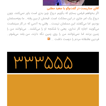
آقای سناریست در گفت‌وگو با سعید مطلبی
اگر بخواهم فیلمی بسازم که بگویم دروغ چیز بدی است باور نمی‌کنند، چون
دروغ یک امر جاری در این مملکت است. قبحش از بین رفته... ما بچه‌مسلمان
بودیم. اما می‌گفتند این مسلمان نیست... وقتی به آدمی که در کار سینماست
می‌گویند اجازه کار نداری، یعنی با شکنجه او را می‌کشند... می‌توانند من را
زمین بزنند اما نمی‌توانند من را روی زمین نگه دارند، من بلند می‌شوم...
فردین عاشقانه مردم را دوست داشت
...