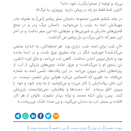
بی‌زاد و توشه از صحرا بگذرد، خود داند!
اکنون شما فقط دو راه در پیش دارید: پیروزی، یا مرگ!»
در جلد ششم همین مجموعه داستان سفر پیامبر (ص) به همراه مادر
مهربانش آمنه به یثرب را می‌خوانید. داستان مرگ پدر و در جمع
فامیل‌های مادرش و شیرینی‌ها و غم‌هایی که این سفر داشت و در آخر
این سفر که داغی بزرگ بر دل پیامبر ص گذاشت.
«آن شب برای آمنه، شب درازی بود. هر لحظه‌اش، به اندازه ساعتی
می‌گذشت! خورشید انگار در چاه مشرق غرق شده، و در آنجا مانده
بود و خیال بیرون آمدن نداشت. گاهی تب می‌آمد، و مثل کوره آتشی،
تنِ رنجورِ او را می‌گداخت؛ و عرق، مانند جوی‌های باریکی از آب، از
روزنه‌های تنش بیرون می‌آمد. در این وقت‌ها، نَفَس آمنه به شماره
می‌افتاد. به طوری که احساس می‌کرد هوایی برای تنفس نیست. در
این حال، رواَندازش را کنار می‌زد؛ و می‌کوشید از جا بلند شود و خود را
بیرون اتاق برساند. اما، دست‌ها و پاهایش، نمی‌توانستند یاری‌اش
کنند. پس، برای آنکه محمد و بَرَکه بیدار نشوند، ناتوان از هر کار،
افتاده بر بستر، لب به دندان می‌گزید، و بی صدا، اشک می‌ریخت.»
|
|
|
|
|
چهارده معصوم
رمان ایرانی
تاریخ و سیاست
دین و فلسفه
محمدرضا سرشار