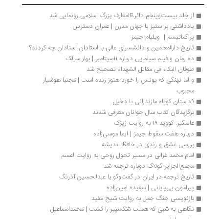
از جلد بیست‌وپنجم دائرةالمعارف بزرگ اسلامی رونمایی شد
یادداشتی بر ستیز با جهان مدرن | عمران دسترس
پراگماتیسم |  ویلیام جیمز
تاریخ دارالمعلمین و دانشسرای عالی با استادان استادان چه کردند؟
ده رمان و فیلم سینمایی درباره 11سپتامبر | بهار سرلک
طوفان البکاء فی مقاتل الشهداء تصحیح شد
و اما نهنگی که یونس را خورد هنوز زنده است | مجتبا هوشیار 
محبوب
۹داستان کوتاه مازندرانی با دخیل 
برگزیدگان کتاب سال جوانان معرفی شدند
عالمگیر: کووید ۱۹ به روایت ژیژک
درباره هفت سقوط جیمز | ایما موسی‌زاده
بررسی عشق و رندی در حافظ اندیشه‌
امام محمد غزالی در مسیر تحول روحی به روایت اعسم
مجمع‌الجزایر گولاگ دوباره ترجمه شد
تاریخ ترجمه در ایران در گفت‌وگو با عبدالحسین آذرنگ
پیرامون بی‌پایانی | سعیده امین‌زاده
بازنویسی جنگ جمل به روایت شیخ مفید
نگاهی به شبی که هملت شکسپیر را کشت | محمداسماعیل 