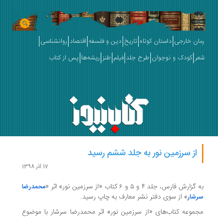
رمان خارجی
داستان کوتاه
تاریخ
دین و فلسفه
اقتصاد
روانشناسی
شعر
کودک و نوجوان
طرح جلد
فیلم
طنز
ریشه‌ها
پس از کتاب
از سرزمین نور به جلد ششم رسید
17 آذر 1398
به گزارش فارس، جلد ۴ و ۵ و ۶ کتاب «از سرزمین نور» اثر «
محمدرضا
» از سوی دفتر نشر معارف به چاپ رسید.
سرشار
مجموعه کتاب‌های «از سرزمین نور» اثر محمدرضا سرشار با موضوع