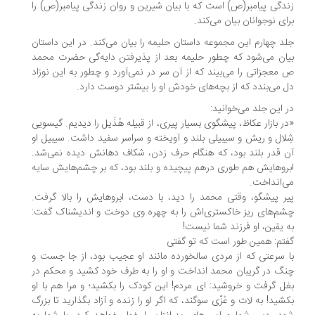
زندگی پیامبر(ص) است که با بیان شیرین و روان زندگی پیامبر(ص) را
برای نوجوانان بیان می‌کند.
جلد چهارم این مجموعه داستان حلیمه را بیان می‌کند. در این داستان
بیان می‌شود که چطور حلیمه بعد از پذیرفتن دایه‌گی حضرت محمد
ص معجزاتی را می‌بیند که از آن سر در نمی‌آورد و چطور به این نوزاد
دل می‌بندد که از بچه‌های خودش او را بیشتر دوست دارد.
در این جلد می‌خوانید:
«در بازار عکاظ، پیشگوی بسیار پیری، از قبیله هُذَیل را دیدیم. گیسویی
شِلال و ریش و سیبیلی بلند و آویخته و سراسر سفید داشت. سیبیل او
آن قدر بلند بود، که هنگام حرف زدن، شکاف دهانش دیده نمی‌شد.
ابروهایش هم طوری درهم پیچیده و بلند بود، که بر چشم‌هایش سایه
می‌انداخت.
پیر پیشگو، وقتی محمد را دید، با دست، ابروهایش را بالا گرفت.
چشم‌های ریز خاکستری‌اش را به چهره وی دوخت و اندیشناک گفت:
به یقین، او فرزند شما نیست!
گفتم: همین طور است که تو گفتی
با سرعتی که از مردی سالخورده مانند او عجیب بود، از جا جست و
چنگ در گریبان محمد انداخت و او را به طرف خود کشید و محکم در
بغل گرفت و خروشید: ای مردم! این کودک را بکشید؛ و مرا هم با او
بکشید! به لات و عُزّی سوگند، که اگر او را زنده و آزاد بگذارید تا بزرگ