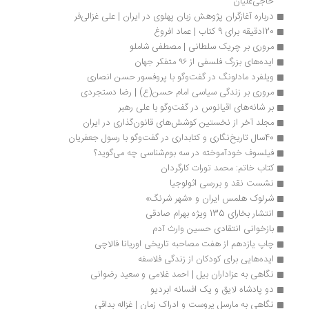
حاجی‌علیان
درباره آغازگران پژوهش زبان پهلوی در ایران | علی غزالی‌فر
120دقیقه برای ‌9 کتاب‌ | عماد افروغ
مروری بر چریک سلطانی | مصطفی شاملو
ایده‌های بزرگ فلسفی از ۹۶ متفکر جهان
ویلفرد مادلونگ در گفت‌وگو با پروفسور حسن انصاری
مروری بر زندگی سیاسی امام حسن(ع) | رضا دستجردی
بر شانه‌های اقیانوس در گفت‌وگو با علی رهبر
مجلد آخر از نخستین کوشش‌های قانون‌گذاری در ایران
40سال تاریخ‌نگاری و کتابداری در گفت‌وگو با رسول جعفریان
فیلسوف خودآموخته در سه بوم‌شناسی چه می‌گوید؟
کتاب خاتم: محمد تورات کارگردان
نشست نقد و بررسی اثولوجیا
شرلوک هلمس ایران و «شهر شرنگ»
انتشار بخارای 135 ویژه بهرام صادقی
بازخوانی انتقادی حسین وارث آدم 
چاپ یازدهم از هفت مصاحبه تاریخی اوریانا فالاچی
ایده‌هایی برای کودکان از زندگی فلاسفه
نگاهی به عزاداران بیل | احمد غلامی و سعید رضوانی
دو پادشاه لایق و یک افسانه ابردیو
نگاهی به مارسل پروست و ادراک زمان | غزاله بداقی