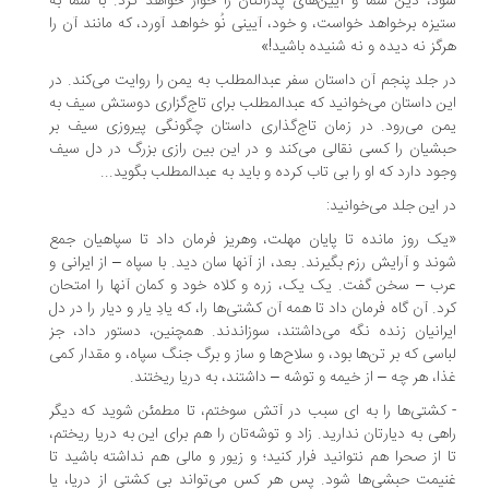
شود، دین شما و آیین‌های پدرانتان را خوار خواهد کرد. با شما به
ستیزه برخواهد خواست، و خود، آیینی نُو خواهد آورد، که مانند آن را
هرگز نه دیده و نه شنیده باشید!»
در جلد پنجم آن داستان سفر عبدالمطلب به یمن را روایت می‌کند. در
این داستان می‌خوانید که عبدالمطلب برای تاج‌گزاری دوستش سیف به
یمن می‌رود. در زمان تاج‌گذاری داستان چگونگی پیروزی سیف بر
حبشیان را کسی نقالی می‌کند و در این بین رازی بزرگ در دل سیف
وجود دارد که او را بی تاب کرده و باید به عبدالمطلب بگوید...
در این جلد می‌خوانید:
«یک روز مانده تا پایان مهلت، وهریز فرمان داد تا سپاهیان جمع
شوند و آرایش رزم بگیرند. بعد، از آنها سان دید. با سپاه – از ایرانی و
عرب – سخن گفت. یک یک، زره و کلاه خود و کمان آنها را امتحان
کرد. آن گاه فرمان داد تا همه آن کشتی‌ها را، که یادِ یار و دیار را در دل
ایرانیان زنده نگه می‌داشتند، سوزاندند. همچنین، دستور داد، جز
لباسی که بر تن‌ها بود، و سلاح‌ها و ساز و برگ جنگ سپاه، و مقدار کمی
غذا، هر چه – از خیمه و توشه – داشتند، به دریا ریختند.
- کشتی‌ها را به ای سبب در آتش سوختم، تا مطمئن شوید که دیگر
راهی به دیارتان ندارید. زاد و توشه‌تان را هم برای این به دریا ریختم،
تا از صحرا هم نتوانید فرار کنید؛ و زیور و مالی هم نداشته باشید تا
غنیمت حبشی‌ها شود. پس هر کس می‌تواند بی کشتی از دریا، یا