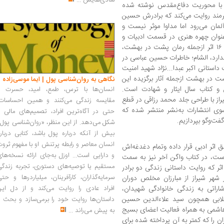
شادی‌هایش
...
 با محوریت دفاع‌مقدس نوشته شده
مند روایت می‌کند که برادرش حسین
مان می‌رود اما مداوا موثر نیست و
 شهادت می‌رسد. اوکه درسال۱۴۰۱ به‌عنوان چهره هنری در قسمت ادبیات و
پایداری در استان فارس شناخته شده، تاکنون ۱۶ اثر ازجمله رمان پشت در بهشت،
 ندارد، الشام؛ خاطرات حسین عباسی در
سفر به سوریه، آوریل ۳۰۱۵؛ روایت داستانی اکبر عبدا...‌نژاد شهید امنیت
شت در بهشت ازجمله آثار برگزیده این
نگاهی به روان‌شناسی پول | ایما موسی‌زاده
 و کتاب سال ایثار و شهادت است.
انسان‌ها با ترس، طمع، امید، حسرت و
یراز با طراحی جلد محمد رزاقی در قطع
مقایسه زندگی می‌کنند و همین احساسات،
از سوی انتشارات به‌نشر منتشر شده که
حتی در آگاه‌ترین افراد، تصمیم‌های مالی ر
گفت‌وگو بپردازیم.
شکل می‌دهد. از این منظر، «روان‌شناسی پول
بیش از آنکه درباره پول باشد، کتابی دربار
انسان معاصر و رابطه پرتنش او با مفهوم ثرو
اثر ادبی قرار داده وتمام دغدغه‌اش
و دارایی است... اوزل به‌جای ارائه نسخه‌ها
است، در کتاب واگن آخر نیز به سمت
مستقیم یا توصیه‌های دستوری، تجربه زندگی
اثر که روایت داستانی زندگی دو برادر
سرمایه‌گذاران، کارآفرینان، میلیاردرها و حت
 شهر شیراز از مبارزان مخلص دوران
اراتی به زندگی خانوادگی شهیدان،
افراد عادی را روایت می‌کند و از دل این
قلابی همچون سید علاءالدین حسین
داستان‌ها روایت خود را برمی‌سازد و بحث ر
شمی به همراه فعالیت اعضای بسیج
به پیش می‌راند
...
ان را که کمتر به آن پرداخته شده برای