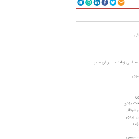
قی
یاسی زمانه ما | بریان مییر
ضوی
وی
افت یزدی
ن شرفائی
ن یزدی
اده