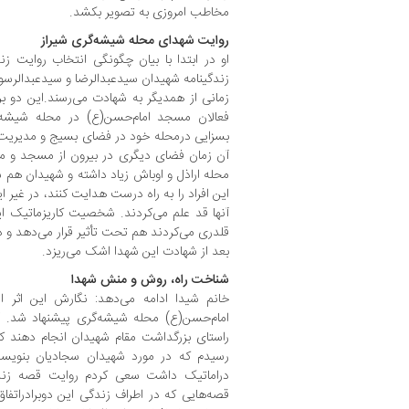
مخاطب امروزی به تصویر بکشد.
روایت شهدای محله شیشه‌گری شیراز
او در ابتدا با بیان چگونگی انتخاب روایت ز
زندگینامه شهیدان سیدعبدالرضا و سیدعبدالرسول
زمانی از همدیگر به شهادت می‌رسند.این دو بر
فعالان مسجد امام‌حسن(ع) در محله شیشه‌
بسزایی درمحله خود در فضای بسیج و مدیریت پای
آن زمان فضای دیگری در بیرون از مسجد و م
محله اراذل و اوباش زیاد داشته و شهیدان هم س
این افراد را به راه درست هدایت کنند، در غیر
آنها قد علم می‌کردند. شخصیت کاریزماتیک این
قلدری می‌کردند هم تحت تأثیر قرار می‌دهد و د
بعد از شهادت این شهدا اشک می‌ریزد.
شناخت راه، روش و منش شهدا
خانم شیدا ادامه می‌دهد: نگارش این اثر 
امام‌حسن‌(ع) محله شیشه‌گری پیشنهاد شد. آ
راستای بزرگداشت مقام شهیدان انجام دهند که
رسیدم که در مورد شهیدان سجادیان بنویسم 
دراماتیک داشت سعی کردم روایت قصه زندگی
قصه‌هایی که در اطراف زندگی این دوبرادراتفا