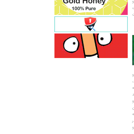
و
ت
ت
و
و
ر