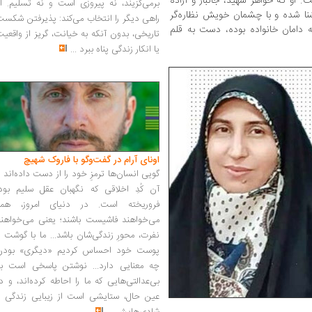
ته است. او که خواهر شهید، جانباز و آزاده
برمی‌گزیند، نه پیروزی است و نه تسلیم. ا
ا شده و با چشمان خویش نظاره‌گر
راهی دیگر را انتخاب می‌کند: پذیرفتن شکس
ه دامان خانواده بوده، دست به قلم
تاریخی، بدون آنکه به خیانت، گریز از واقعی
یا انکار زندگی پناه ببرد
...
اونای آرام در گفت‌وگو با فاروک شهیچ‭
گویی انسان‌ها ترمزِ خود را از دست داده‌اند 
آن کُدِ اخلاقی که نگهبان عقل سلیم بود،
فروریخته است. در دنیای امروز، همه
می‌خواهند فاشیست باشند؛ یعنی می‌خواهند
نفرت، محورِ زندگی‌شان باشد... ما با گوشت 
پوست خود احساس کردیم «دیگری» بودن
چه معنایی دارد... نوشتن پاسخی است به
بی‌عدالتی‌هایی که ما را احاطه کرده‌اند، و د
عین حال، ستایشی است از زیبایی زندگی و