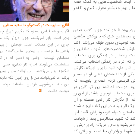
هد. اینجا شخصیت‌هایی به کمک قصه
ا بهتر و بیشتر معرفی کنیم و تا آخر
آقای سناریست در گفت‌وگو با سعید مطلبی
یش‌می‌رود تا خواننده جوان کتاب ضمن
اگر بخواهم فیلمی بسازم که بگویم دروغ چی
ان مجاهدین خلق که با روکش مذهبی
بدی است باور نمی‌کنند، چون دروغ یک امر
عه توحیدی بدون طبقه می‌زنند، آشنا
جاری در این مملکت است. قبحش از بین
دازش شخصیت‌های شهدا، منافقین و
رفته... ما بچه‌مسلمان بودیم. اما می‌گفتند ای
ست وغلط را در زندگی برای مخاطب
مسلمان نیست... وقتی به آدمی که در کار
که افراد در زندگی انتخاب می‌کنند،
سینماست می‌گویند اجازه کار نداری، یعنی ب
شان دارد.شیدا با بیان این‌که نگارش
شکنجه او را می‌کشند... می‌توانند من را زمی
ره یکی از دغدغه‌های ذهنی او در مسیر
بزنند اما نمی‌توانند من را روی زمین نگه دارند
ش اثرسعی کردم قصه‌ای بنویسم که
من بلند می‌شوم... فردین عاشقانه مردم را
یرم. دوست نداشتم این اثر، کاری در
دوست داشت
...
ای مخاطب نوجوان باشد. از این رو
م. از نگارش کار راضی هستم و آن
 اثر ببینند در این کتاب ایجاد شده
استان همراه شوندوتاپایان قصه آنها
 شد که شهید عبدالرسول بعد از شهادت
می‌شود و سعی می‌کند راه برادرش را
ه شهدا وبرادرش جا نماند و وقتی که