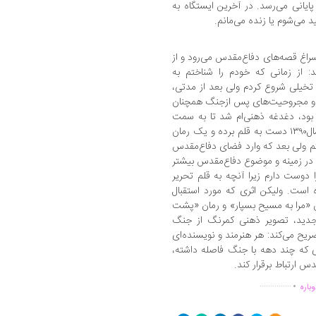
یانی می‌رسد. در آخرین ایستگاه به
 می‌شوم یا زنده می‌مانم.
سراغ قصه‌های دفاع‌مقدس می‌رود و از
 از زمانی که خودم را شناختم به
ی تخیلی شروع کردم ولی بعد از مدتی،
است و مجروحیت‌های پس ازجنگ همچنان
ده بود، دغدغه ذهنی‌ام شد تا به سمت
نوشتن با موضوع دفاع‌مقدس بروم. سرانجام سال۱۳۹۰ دست به قلم برده و یک رمان
م ولی بعد که وارد فضای دفاع‌مقدس
ه در زمینه و موضوع دفاع‌مقدس بیشتر
را دوست دارم زیرا آنچه به قلم تحریر
است. ولیکن اثری که مورد استقبال
ن «مرا به مسیح بسپار» و رمان «پشت
 جدید، تصویر ذهنی کمرنگ از جنگ
ریح می‌کند: هر هنرمند و نویسنده‌ای
 که چند دهه با جنگ فاصله داشته،
س ارتباط برقرار کند.
.
...............
باره