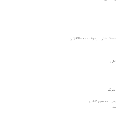
نشست نقد و بررسی پل تا جزیره: تأملاتی جامعه‌شناختی در موقعیت پساانقلابی 
ضلی
 جمی | محسن کاظمی