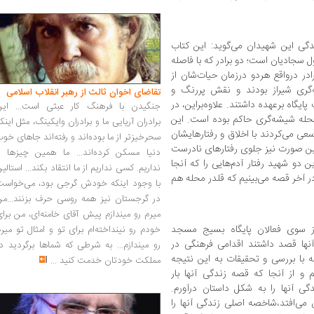
ندگی این شهیدان می‌گوید: این کتاب
 سجادیان است؛ دو برادر که با فاصله
ادر درواقع هردو درزمان حیات‌شان از
گری شیراز بودند و نقش پررنگ و
تقاضای اخوان ثالث از رهبر انقلاب اسلامی
گاه برعهده داشتند. علاوه‌براین، در
جنگیدن با فرهنگ کار عبثی است... این
حله شیشه‌گری حاکم بوده است. این
برادران آریایی ما و برادران وایکینگ، مثل اینک
عی می‌کردند با اخلاق و رفتارهایشان
سحرخیزتر از ما بوده‌اند و رفته‌اند جاهای خو
 این صورت نیز جلوی رفتارهای نادرست
دنیا مسکن کرده‌اند... ما همین چیزها را
 دو شهید رفتار آدم‌هایی را که آنجا
نداریم. کسی نداریم از ما انتقاد بکند... استالی
ر آخر قصه می‌بینیم که قلدر محله هم
با وجود اینکه خودش گرجی بود، می‌خواست
در گرجستان نیز همه روسی حرف بزنند...من
میرم رو میندازم پیش آقای خامنه‌ای، من برا
از سوی فعالان پایگاه بسیج مسجد
خودم رو نینداخته‌ام برای تو و امثال تو میر
نها قصد داشتند اقدامی فرهنگی در
رو میندازم... به شرطی که شماها برگردید د
 با بررسی و تحقیقات به این نتیجه
مملکت خودتان خدمت کنید
...
و از آنجا که قصه زندگی آنها بار
 آنها را به شکل داستان درآورم.
ق می‌افتد،شاخصه اصلی زندگی آنها را