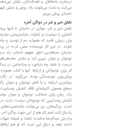
درمبارزه بامنافقان و اهداف‌شان نشان می‌د
می‌آیند و باعث می‌شوند راه، روش و منش شهدا ر
داستان پیش ببریم.
تقابل خیر و شر در «واگن آخر»
تقابل خیر و شر، موازی در داستان تا انتها پ
آشنایی با سیاست و تفکرات مارکسیستی سازم
ولی درونی فاسد که همواره دم از توحید و جام
شوند. در این کار نویسنده سعی کرده در پر
سازمان مجاهدین خلق مفهوم انتخاب راه در
نوجوان و جوان تبیین کند و نشان دهدهرراهی 
درست یا غلط، چه بازخورد و سرانجامی در زندگی‌
اثر برای نوجوانان و ارتباط آنها با کتاب هموا
پیش‌روی نویسندگی بوده، می‌گوید: در نگار
بیشترین ارتباط را با قشر نوجوان و جوان بگ
سطح معمول، کلیشه‌ای فاقد کشش وجذابیت بر
یک رمان برای مخاطب نوجوان و جوان نوشت
کشش وجذابیتی که نوجوانان دوست دارند در یک
است. بزرگسالان نیز می‌توانند باشخصیت‌های د
رادنبال کنند.اسم کار هم از این جهت واگن آخر
برادرش عبدالرضا به‌شدت تشنه و شیفته شهادت 
ادامه ‌دهد و دنبال این است که او هم ازقافل