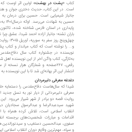
کتاب «
پشت در بهشت
» اولین اثر اوست که
است. در این کتاب، حدیث دختری جوان و هنر
جانباز شیمیایی است. حسین برای درمان به آل
حسین به
باران‌ تشنه؛ جانباز آزاده احمد شیدا، عشق چرا
چهل‌وپنج روز 
و... را نوشته است که کتاب میاندار و کتاب پ
نویسنده در جشنواره کتاب سال دفاع‌مقدس
به‌تازگی، کتاب واگن آخر از این نویسنده اهل ش
رقعی، ۲۶۷صفحه و شمارگان هزار نسخه 
انتشار این اثر بهانه‌ای شد تا با این نویسنده به 
دغدغه‌ معرفی دلیرمردان
شیدا که سال‌هاست دفاع‌مقدس را دستمایه خلق 
معرفی دلیرمردانی از دیار نور به نسل جدید 
روایت قصه دو برادر از شهر شیراز می‌رود. این 
شهید سید‌عبدالرضا و عبدالرسول سجادیان در
انقلاب اسلامی است، تلاش کرده همراه با اش
اقدامات و مبارزات شخصیت‌های برجسته ان
صفوی، عبدالحسین دستغیب و سیدنورالدین ها
و سپاه، مهم‌ترین وقایع دوران انقلاب اسلامی ایر