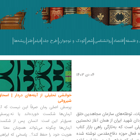
و فلسفه
اقتصاد
روانشناسی
شعر
کودک و نوجوان
طرح جلد
فیلم
طنز
ریشه‌ها
04 دی 1403
خوانشی تحلیلی از آینه‌های دردار | اسحاق
شیروانی
پرسش اصلی رمان صرفاً این نیست که آیا
یات، توطئه‌های سازمان مجاهدین خلق
آرمان‌ها شکست خورده‌اند یا نه.پرسش
ان شهید ایران از همان آغاز نخستین
عمیق‌تر این است: انسان پس از شکست
ی است که به‌تازگی راهی بازار کتاب
آرمان‌ها چگونه می‌تواند همچنان معنا و
ه فعال حوزه دفاع‌مقدس نوشته شده
هویت خود را حفظ کند؟... پاسخی که ابراهی