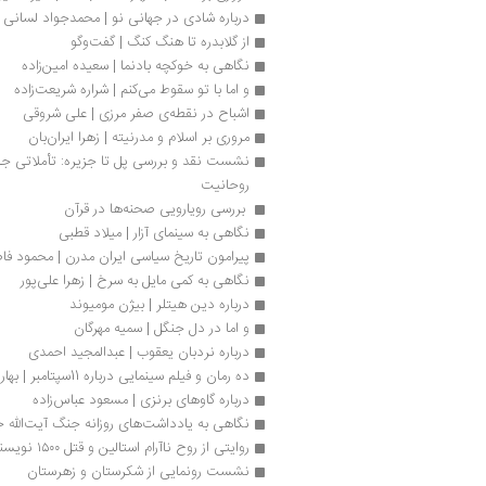
درباره شادی در جهانی نو | محمدجواد لسانی
از گلابدره تا هنگ کنگ | گفت‌وگو
نگاهی به خوکچه‌ بادنما | سعیده امین‌زاده
و اما با تو سقوط می‌کنم | شراره شریعت‌زاده
اشباح در نقطه‌ی صفر مرزی | علی شروقی
مروری بر اسلام و مدرنیته | زهرا ایران‌بان
روحانیت
 بررسی رویارویی صحنه‌ها در قرآن 
نگاهی به سینمای آزار | میلاد قطبی
پیرامون تاریخ سیاسی ایران مدرن | محمود فا
نگاهی به کمی مایل به سرخ | زهرا علی‌پور
درباره دین هیتلر | بیژن مومیوند
و اما در دل جنگل | سمیه مهرگان
درباره نردبان یعقوب | عبدالمجید احمدی
ده رمان و فیلم سینمایی درباره 11سپتامبر | بهار سرلک
درباره گاوهای برنزی | مسعود عباس‌زاده
نگاهی به یادداشت‌های روزانه جنگ آیت‌الله
روایتی از روح ناآرام استالین و قتل ۱۵۰۰ نویسنده
نشست رونمایی از شکرستان و زهرستان