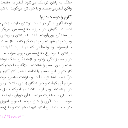
جنگ به پایان نزدیک می‌شود قطار به مقصد پا
واگن قطارمی‌چسبد و با خودش می‌گوید: یا شهید
آثارم را دوست دارم!
او که آثاری دیگر در دست نوشتن دارد، باز هم 
اهمیت نگارش در حوزه دفاع‌مقدس می‌گوید:
نویسندگی روی‌آوردم. ابتدا با نوشتن رمان‌ها
وجود برادر شهیدم و برادر دیگرم که جانباز 
با اوهمراه بود واتفاقاتی که در اسارت گذران
در وصف زندگی برادرم و بازماندگان جنگ نوشت
شدم و این مسیر را شناختم، علاقه پیدا کردم ک
کار کنم و این مسیر را ادامه دهم. اکثر آثارم 
درآمده با اشتیاق، دقت و ظرافت خاصی بوده 
مردم قرار گرفت و خوانندگان زیادی داشت رما
در بهشت» بود. او با تاکید بر این‌که نسل
تحمیلی به خاطرات مرتبط با آن دوران دارند، تص
موظف است اثری را خلق کرده تا جوان امروزی
بتواند با مضامین ایثار، شهید، شهادت و دفاع‌مقد
.
..............
تجربه‌ی زندگی دو