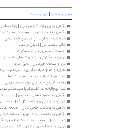
|
|
معرفی و نقد کتاب
تاریخ و سیاست
نگاهی به پل پوت: کابوس سرخ | بابک زمانی
نگاهی به فلسفه تنهایی اسونسن | محمد صاد
سایه شوم: خاطرات زن مسلمان شده بهایی
کتاب دوست من | آناتول فرانس
نشست نقد و بررسی صور سکوت
مروری بر دگرگونی بزرگ: ریشه‌های اقتصادی و س
درباره صبحانه قهرمانان | مانی مهرآور
معاویه و طرح صیانت از یزید | سیدضیاء مرت
درباره مرغ دریایی چخوف | سمیرا دردشتی
مقدمه کمبریج بر میشل فوکو | قاسم مومنی
تمام نهج‌البلاغه در گفت‌وگو با سیدصادق موس
نگاهی به مجموعه شعر رو به زخم | سلمان نظ
 مروری بر زندگی و زمانه مایکل ک | محمدمعی
نگاهی به مخاطب خاص فادن | خدیجه زمانیا
نگاهی به رخصت مرشد؛ تبریز | مسعود عباس‌ز
درباره اصول و مبانی نقد ادبیات، فیلم، فرهنگ
مروری بر 8 کتاب درباره انقلاب 57 | امیرحسین جعفری