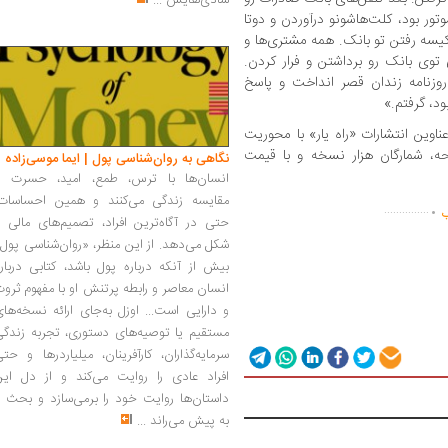
شادی‌هایش
...
ور بود، کلت‌هاشونو درآوردن و دوتا
یسه رفتن تو بانک. همه مشتری‌ها و
 توی بانک رو برداشتن و فرار کردن.
روزنامه زندان قصر انداخت و پاسخ
د، گرفتم.»
اوین انتشارات «راه یار» با محوریت
ان مردمی انقلاب» است، با ۲۹۶صفحه، شمارگان هزار نسخه و با قیمت
نگاهی به روان‌شناسی پول | ایما موسی‌زاده
انسان‌ها با ترس، طمع، امید، حسرت و
.
مقایسه زندگی می‌کنند و همین احساسات،
...............
ب
حتی در آگاه‌ترین افراد، تصمیم‌های مالی ر
شکل می‌دهد. از این منظر، «روان‌شناسی پول
بیش از آنکه درباره پول باشد، کتابی دربار
انسان معاصر و رابطه پرتنش او با مفهوم ثرو
و دارایی است... اوزل به‌جای ارائه نسخه‌ها
مستقیم یا توصیه‌های دستوری، تجربه زندگی
سرمایه‌گذاران، کارآفرینان، میلیاردرها و حت
افراد عادی را روایت می‌کند و از دل این
داستان‌ها روایت خود را برمی‌سازد و بحث ر
به پیش می‌راند
...