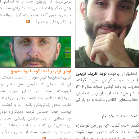
برمی‌گزیند، نه پیروزی است و نه تسلیم. ا
راهی دیگر را انتخاب می‌کند: پذیرفتن شکس
تاریخی، بدون آنکه به خیانت، گریز از واقعی
یا انکار زندگی پناه ببرد
...
اونای آرام در گفت‌وگو با فاروک شهیچ‭
 تحقیق آن برعهده
نوید ظریف کریمی
گویی انسان‌ها ترمزِ خود را از دست داده‌اند 
 نوید ظریف کریمی صورت گرفته،
آن کُدِ اخلاقی که نگهبان عقل سلیم بود،
روایت‌ها و خاطرات محمدرضا شرکت توتونچی معروف به رضا توکلی متولد سال ۱۳۲۴
فروریخته است. در دنیای امروز، همه
 می‌دانند، از مبارزان و زندانیان
می‌خواهند فاشیست باشند؛ یعنی می‌خواهند
لیت‌های انقلابی داشته و دو بار نیز
نفرت، محورِ زندگی‌شان باشد... ما با گوشت 
پوست خود احساس کردیم «دیگری» بودن
مده است، می‌خوانیم:
چه معنایی دارد... نوشتن پاسخی است به
فتم: «نه» گفت: «یه روز من تو مغازه
بی‌عدالتی‌هایی که ما را احاطه کرده‌اند، و د
اه یه نفر دیگه اومدن. موتورشونو
عین حال، ستایشی است از زیبایی زندگی و
 گرفتن. بعد تلفن‌های بانک صادرات رو