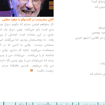
دواج کنید!
سینی شد
آقای سناریست در گفت‌وگو با سعید مطلبی
اگر بخواهم فیلمی بسازم که بگویم دروغ چی
ی‌پور
بدی است باور نمی‌کنند، چون دروغ یک امر
مجید یوسفی
جاری در این مملکت است. قبحش از بین
 سر طلایی | سپهر خرمی
رفته... ما بچه‌مسلمان بودیم. اما می‌گفتند ای
مسلمان نیست... وقتی به آدمی که در کار
سینماست می‌گویند اجازه کار نداری، یعنی ب
شکنجه او را می‌کشند... می‌توانند من را زمی
بزنند اما نمی‌توانند من را روی زمین نگه دارند
اده
من بلند می‌شوم... فردین عاشقانه مردم را
دوست داشت
...
وس منتشر شد