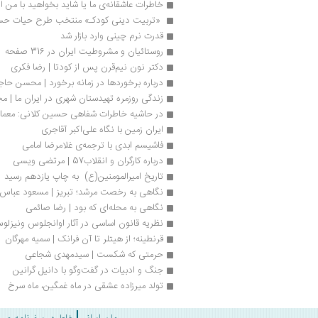
خاطرات عاشقانه‌ی ما یا شاید بخواهید با من از
 «تربیت دینی کودکـ» منتخب طرح حیات ح
قدرت نرم چینی وارد بازار شد
روستائیان و مشروطیت ایران در 316 صفحه
دکتر نون نیم‌قرن پس از کودتا | رضا فکری
درباره برخوردها در زمانه برخورد | محسن حاج
زندگی روزمره تهیدستان شهری در ایران ما | 
در حاشیه خاطرات شفاهی حسین کلانی: معمار
ایران زمین با نگاه علی‌اکبر آقاجری
فاشیسم ابدی با ترجمه‌ی غلامرضا امامی 
درباره کارگران و انقلاب57 | مرتضی ویسی
تاریخ امیرالمومنین(ع)  به چاپ یازدهم رسید
نگاهی به رخصت مرشد؛ تبریز | مسعود عباس‌ز
نگاهی به محله‌ای که بود | رضا صائمی
نظریه قانون اساسی در آثار اوانجلوس ونیزل
قرنطینه؛ از هیتلر تا آن فرانک | سمیه مهرگان
حرمتی که شکست | سیدمهدی شجاعی
جنگ و ادبیات در گفت‌وگو با دانیل گرانین
تولد میرزاده عشقی در ماه غمگین، ماه سرخ