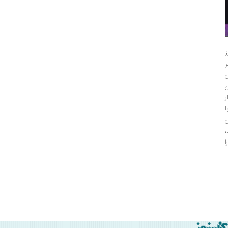
ز
ن
ا
ن
،