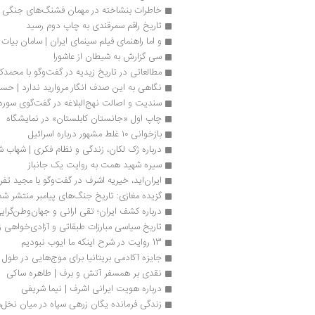
خاطرات بنشاخته در مهمان فشنگ‌های جنگی بر
تاریخ راقم سمرقندی به چاپ دوم رسید
و اما راهنمای فیلم سینمای ایران | سامان بیات
سی گزارش به شیطان از عاشورا
مطالعاتی در تاریخ زیدیه در گفت‌وگو با محمد
نگاهی به این صدف انگار مروارید ندارد | ح
سندیت و اصالت نهج‌البلاغه در گفت‌گوی سوره 
چاپ اول «جانستان کابلستان» در نمایشگاه
بازخوانی ۱۰ غلط مشهور درباره اسرائیل
درباره ژک لکان، زندگی و نظام فکری | شهاب 
سیره شهید همت به روایت یک جانباز
ایران‌اید، خیریه اشرف در گفت‌وگو با مجید تف
گزیده مغازی: تاریخ جنگ‌های پیامبر منتشر شد
درباره کشف ایران؛ تقی ارانی و جهان‌وطن‌گرایی 
تاریخ سیاسی مبارزات طبقاتی و آزادی‌خواهی ز
13 روایت در شرح اینکه ما ایوب نبودیم
جایزه آکادمی بریتانیا برای موج‌هایی در طول
نقدی بر همسفر آتش و برف | طاهره ساکی
درباره هویت ایرانی اشرف | نیما شریفی
زندگی فرمانده یگان زرهی سپاه در میان نخل‌ها