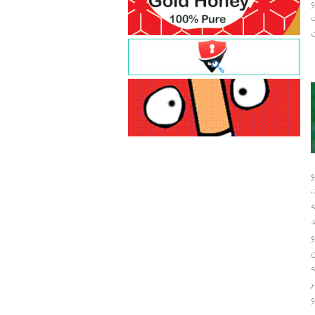
و
ت
ت
و
و
ر