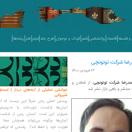
و فلسفه
اقتصاد
روانشناسی
شعر
کودک و نوجوان
طرح جلد
فیلم
طنز
ریشه‌ها
رضا شرکت توتونچی
26 فروردین 1400
درضا شرکت توتونچی
، از فعالان و
 منتشر و راهی بازار نشر شد.
خوانشی تحلیلی از آینه‌های دردار | اسحاق
شیروانی
پرسش اصلی رمان صرفاً این نیست که آیا
آرمان‌ها شکست خورده‌اند یا نه.پرسش
عمیق‌تر این است: انسان پس از شکست
آرمان‌ها چگونه می‌تواند همچنان معنا و
هویت خود را حفظ کند؟... پاسخی که ابراهی