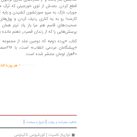
قطع کردن. بعدش از توی خورجینی که تَرکِ موت
جوراب نازک به سرو صورتشون کشیدن و بایه ک
کارمندا رو به یه کناری ردیف کردن و پول‌های
صحبت‌های قاسم هم مرا باز یاد تیتر همان 
پرسش‌هایی را که از زندان قصردر ذهنم مانده بو
کتاب «پرده دوم» که دومین جلد از مجموعه عن
«پیشگام
۴۰هزار تومان منتشر شده است.
.
..............
هر روز با کتا
|
|
خاطره، سفرنامه‌ و روایت
تاریخ و سیاست
تواریخ تاسیت | کورنلیوس تاکیتوس