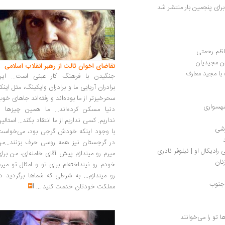
ای پنجمین بار منتشر شد
کاظم رحمتی
سن مجیدیان
تقاضای اخوان ثالث از رهبر انقلاب اسلامی
با مجید معارف
جنگیدن با فرهنگ کار عبثی است... این
برادران آریایی ما و برادران وایکینگ، مثل اینک
سحرخیزتر از ما بوده‌اند و رفته‌اند جاهای خو
شهسواری
دنیا مسکن کرده‌اند... ما همین چیزها را
نداریم. کسی نداریم از ما انتقاد بکند... استالی
رشی
با وجود اینکه خودش گرجی بود، می‌خواست
در گرجستان نیز همه روسی حرف بزنند...من
رادیکال او | نیلوفر نادری
میرم رو میندازم پیش آقای خامنه‌ای، من برا
نان
خودم رو نینداخته‌ام برای تو و امثال تو میر
رو میندازم... به شرطی که شماها برگردید د
 جنوب
مملکت خودتان خدمت کنید
...
 تو را می‌خوانند