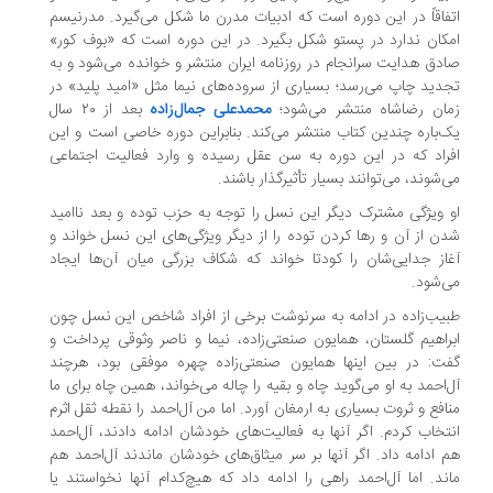
فاقاً در این دوره است که ادبیات مدرن ما شکل می‌گیرد. مدرنیسم
کان ندارد در پستو شکل بگیرد. در این دوره است که «بوف کور»
دق هدایت سرانجام در روزنامه‌ ایران منتشر و خوانده می‌شود و به
دید چاپ می‌رسد؛ بسیاری از سروده‌های نیما مثل «امید پلید» در
ان رضاشاه منتشر می‌شود؛
محمدعلی‌ جمال‌زاده
بعد از ۲۰ سال
‌باره چندین کتاب منتشر می‌کند. بنابراین دوره‌ خاصی است و این
راد که در این دوره به سن عقل رسیده و وارد فعالیت اجتماعی
‌شوند، می‌توانند بسیار تأثیرگذار باشند.
 ویژگی مشترک دیگر این نسل را توجه به حزب توده و بعد ناامید
ن از آن و رها کردن توده را از دیگر ویژگی‌های این نسل خواند و
از جدایی‌شان را کودتا ‌خواند که شکاف بزرگی میان آن‌ها ایجاد
‌شود.
یب‌زاده در ادامه به سرنوشت برخی از افراد شاخص این نسل چون
راهیم گلستان، همایون صنعتی‌زاده، نیما و ناصر وثوقی پرداخت و
ت: در بین اینها همایون صنعتی‌زاده چهره‌ موفقی بود، هرچند
‌احمد به او می‌گوید چاه و بقیه را چاله می‌خواند، همین چاه برای ما
افع و ثروت بسیاری به ارمغان آورد. اما من آل‌احمد را نقطه‌ ثقل اثرم
تخاب کردم. اگر آنها به فعالیت‌های خودشان ادامه دادند، آل‌احمد
 ادامه داد. اگر آنها بر سر میثاق‌های خودشان ماندند آل‌احمد هم
ند. اما آل‌احمد راهی را ادامه داد که هیچ‌کدام آنها نخواستند یا