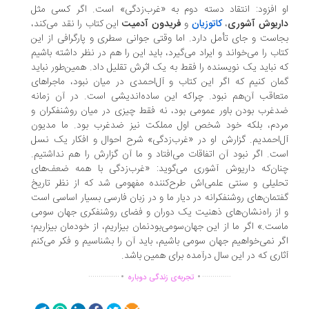
 افزود: انتقاد دسته‌ دوم به «غرب‌زدگی» است. اگر کسی مثل
ریوش آشوری
،
کاتوزیان
و
فریدون آدمیت
این کتاب را نقد می‌کند،
است و جای تأمل دارد. اما وقتی جوانی سطری و پارگرافی از این
اب را می‌خواند و ایراد می‌گیرد، باید این را هم در نظر داشته باشیم
 نباید یک نویسنده را فقط به یک اثرش تقلیل داد. همین‌طور نباید
ان کنیم که اگر این کتاب و آل‌احمدی در میان نبود، ماجراهای
عاقب آن‌هم نبود. چراکه این ساده‌اندیشی است. در آن زمانه
غرب بودن باور عمومی بود، نه فقط چیزی در میان روشنفکران و
دم، بلکه خود شخص اول مملکت نیز ضدغرب بود. ما مدیون
‌احمدیم. گزارش او در «غرب‌زدگی» شرح احوال و افکار یک نسل
ت. اگر نبود آن اتفاقات می‌افتاد و ما آن گزارش را هم نداشتیم.
ان‌که داریوش آشوری می‌گوید: «غرب‌زدگی با همه‌ ضعف‌های
لیلی و سنتی علمی‌اش طرح‌کننده‌ مفهومی شد که از نظر تاریخ
تمان‌های روشنفکرانه در دیار ما و در زبان فارسی بسیار اساسی است
از راه‌نشان‌های ذهنیت یک دوران و فضای روشنفکری جهان سومی
ست.» اگر ما از این جهان‌سومی‌بودنمان بیزاریم، از خودمان بیزاریم؛
ر نمی‌خواهیم جهان سومی باشیم، باید آن را بشناسیم و فکر می‌کنم
اری که در این سال درآمده برای همین باشد.
.
.
...............
..............
تجربه‌ی زندگی دوباره