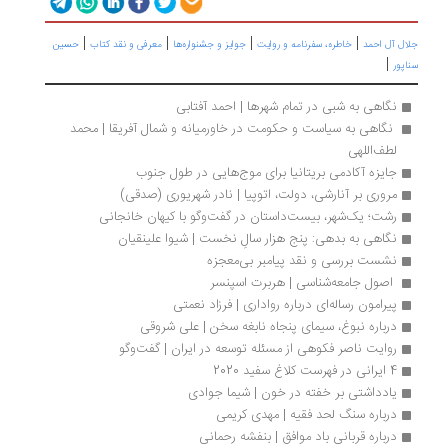
|
|
|
|
ال آل احمد
خاطره، سفرنامه‌ و روایت
جوایز و جشنواره‌ها
معرفی و نقد کتاب
حسین
|
پور
نگاهی به شبی در تمام شهرها | احمد آفتابی
 نگاهی به سیاست و حکومت در خاورمیانه و شمال آفریقا | محمد 
لطف‌اللهی
جایزه آکادمی بریتانیا برای موج‌هایی در طول جنوب
مروری بر آنارشی، دولت، اتوپیا | نادر شهریوری (صدقی)
رشت؛ یک‌شهر، بیست‌داستان در گفت‌وگو با کیهان خانجانی
نگاهی به بدهی: پنج هزار سالِ نخست | شیوا علینقیان
نشست بررسی و نقد پیامبر بی‌معجزه
 اصول جامعه‌شناسی | هربرت اسپنسر
پیرامون رساله‌ای درباره رواداری | فرزاد نعمتی
درباره نبوغ، سیمای پنجاه نابغه سخن | علی شروقی
روایت ناصر فکوهی از مسئله توسعه در ایران | گفت‌وگو
4 ایرانی در فهرست کلاغ سفید 2020
یادداشتی بر خفته در خون | شیما جوادی
درباره سنگ لحد فقیه | مهدی کریمی
درباره قربانی باد موافق | بنفشه رحمانی