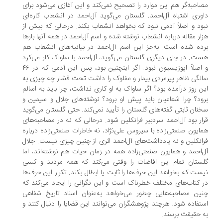
احبه‌گر هم این موارد را تصحیح نمی‌کند و این آغازی می‌شود برای
وری اشتباه آل‌احمد. گلستان می‌گوید آل‌احمد در انشعاب کاره‌ای
ود و اصلاً آدمی نبود که بخواهد انشعاب بکند. درحالی که بیش از
ار مقاله درباره‌ انشعاب نوشته شده و اسم آل‌احمد در همه‌ آنها بارها
ده شده است. به‌جز این اسم آل‌احمد در بیانیه‌های انشعاب هم
ت. در جای دیگری گلستان می‌گوید، آل‌احمد با ساواک کار می‌کرد
و اصلاً اپوزیسیون نبود. اگر اینچنین بود، پس این آدمی که در ۴۶
لگی ظاهر پیرمردی بیمار و مفلوک را داشت تحت فشار چه چیزی به
ن روز درآمده بود؟ اگر ساواک به او کاری نداشت، چرا باید به اسالم
ود؟ چرا شعاعیان باید پیش او برود؟ نوشته‌های جلال و سیمین و
نان ثابتی گفته‌های گلستان را تأیید نمی‌کند. حتی گلستان می‌گوید
ار بود آل‌احمد سردبیر فرانکلین شود. درحالی که نه در مصاحبه‌های
ایون صنعتی‌زاده با سیروس علی‌نژاد، نه خاطرات صنعتی‌زاده درباره‌
انکلین و نه یادداشت‌های آل‌احمد اثری از چنین چیزی نیست. جلال
‌احمد و همایون صنعتی‌زاده همه در زمان حیات هم نوشته‌اند، اما
ستان تمام این افاضات را وقتی می‌کند که همه مردند و کسی
ست که بخواهد این حرف‌ها را ثابت یا ابطال بکند. تکرار این حرف‌ها
 کتاب‌های مختلف خطرناک است و این نگرانی را ایجاد می‌کند که
ین مصاحبه‌هایی چطور می‌خواهد به‌عنوان اسناد تاریخ شفاهی
تفاده شود. هرچند پژوهشگران می‌توانند این قضایا را دنبال کنند و
 حقیقت برسند.