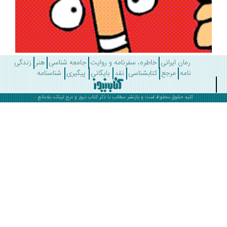
رمان ایرانی
خاطره، سفرنامه و روایت
جامعه شناسی
هنر
زندگی
نامه
مرجع
کتابشناسی
نقد
بایگانی
پیگیری
شناسنامه
کلیه حقوق محفوظ است و بازنشر مطالب با ذکر
کتاب نیوز
و درج لینک، بلامانع .