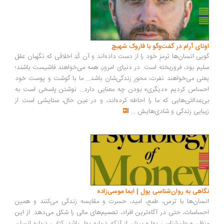
ونای آرام در گفت‌وگو با فاروک شهیچ
یی انسان‌ها ترمزِ خود را از دست داده‌اند و آن کُدِ اخلاقی که نگهبان عقل
یم بود، فروریخته است. در دنیای امروز، همه می‌خواهند فاشیست باشند؛
نی می‌خواهند نفرت، محورِ زندگی‌شان باشد... ما با گوشت و پوست خود
ساس کردیم «دیگری» بودن چه معنایی دارد... نوشتن پاسخی است به
‌عدالتی‌هایی که ما را احاطه کرده‌اند، و در عین حال، ستایشی است از
بایی زندگی و شادی‌هایش
...
اهی به روان‌شناسی پول | ایما موسی‌زاده
سان‌ها با ترس، طمع، امید، حسرت و مقایسه زندگی می‌کنند و همین
ساسات، حتی در آگاه‌ترین افراد، تصمیم‌های مالی را شکل می‌دهد. از این
ظر، «روان‌شناسی پول» بیش از آنکه درباره پول باشد، کتابی درباره انسان