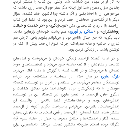
 آثار او بر عهده من گذاشته شد. وقتی این کتاب را منتشر کردم،
دین سؤال مطرح شد: اول اینکه مگر سفر حج آل‌احمد رازی داشته که
‌خواهی آن را افشا بکنی و اگر داشته چرا تاکنون افشا نشده. سؤال
گر را از گفته‌های مخاطبان احصا کردم و این بود که فقط این کتاب
‌احمد راز دارد یا کتاب‌هایی مثل «
غرب‌زدگی
» و «
در خدمت و خیانت
شنفکران
» و «
سنگی بر گوری
» هم پشت خودشان رازهایی دارند.
ید بگویم که حج جلال رازآمیز بود و می‌توانم بگویم باقی آثارش هم
ری با حاشیه و هاله همراه‌اند؛ چراکه نبوغ آل‌احمد بیش از آنکه در
شتن باشد، در زندگی کردن بود.
 در ادامه گفت: آل‌احمد زندگی خودش را می‌نوشت و ایده‌های
اب‌ها و مقالاتش را از کف جامعه جمع می‌کرد و شخصیت‌های مورد
رش را می‌پروراند و در قالب قصه یا گزارش یا مقاله ارائه می‌کرد.
رگ علوی
در سال ۱۳۵۸ در مصاحبه با هفته‌نامه‌ پویا درباره‌
یسندگان معاصر می‌گوید، من معتقدم در ایران دو نویسنده شاهکار
دشان را که زندگی‌شان بوده ننوشته‌اند: یکی
صادق هدایت
و
گری جلال آل‌احمد. به تعبیر علوی نیز شاهکار این دو نویسنده
دگی‌شان بوده و نوشته‌هایشان فقط بازتابی از واقعیت آن
دگی‌هاست. بنابراین، می‌توانم به‌صراحت بگویم آنچه از آل‌احمد
تشر شده، فقط قسمتی از آل‌احمد واقعی است. بنا به دلایلی بخش
ده‌ افکار و اندیشه‌ها و حقایق مربوط به جلال در اختیار عموم قرار
رفته بوده است. چنان‌که دانشور تعریف می‌کند، دانشجویی برای