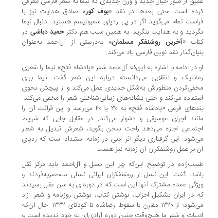
یق از صور خیال جدید و وزن جدیدی که نیما به شعر فارسی معرفی
ده است. حتی بعدها در نقد «
بوف کور
» صادق هدایت نیز با
است تمام می‌گوید اگر در پی ردپای سمبولیسم هستید، دنبال نیما
ردید و به هدایت بنگرید. به همین سبب هم دکتر
حمید دباشی
در
اب «
آخرین روشنفکر مسلمان
» به‌درستی از آل‌احمد به‌عنوان
یان‌گذار نقد نوین فارسی یاد می‌کند.
 در ادامه با اشاره به این‌که آل‌احمد شعر «پادشاه فتح» نیما را شعری
انتیک و انقلابی می‌دانسته درباره این شعر گفت: نیما برای
فی‌کردن منظورش به‌شکل جدیدی عمل می‌کند و از پیچش نحوی
تفاده می‌کند و حتی نشانه‌های زیبایی‌شناختی شعر را مخفی می‌کند.
بندهای فرعی «پادشاه فتح» به ۳۰ یا ۴۰ می‌رسد و این قرائت آن را
نند اجرای موسیقی و دشوار می‌کند. در مقابل جایی که شرایط
تماعی اجازه می‌دهد راحت سخن بگوید، شعرش تبدیل به شعار
‌شود. این گرفتاری دیگر اثر ادبی در زمانه‌ استبداد است که ردپای
 بر عمل روشنفکران آن زمانه نیز هست.
یب‌زاده در توضیح این‌که چرا این نسل و آل‌احمد باید مرکز ثقل
شد، گفت: این نسل از روشنفکران ایرانی نسلی منحصربه‌فردند و
ژگی عمده‌ مشترک آنها این است که در دوره‌ای به سن عقل رسیدند
 در ایران تشکیل احزاب، نوشتن کتاب، نوشتن روزنامه و شعر آزاد
می‌شود؛ از ۱۳۲۰ مقارن با سقوط رضاشاه تا کودتای ۱۳۳۲. حال آن‌که
بیات و شعر ما هیچ‌وقت چنین دوره‌ آزادی‌ای به خود ندیده است و