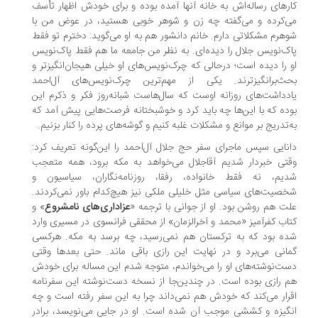
رهای رساله‌اش به خانه‌ آنها آمده بوده و برای خودش اظهار تأسف
‌کرده و می‌گفته چه زن و شوهر خوبی هستید، در عوض من با
هرم مشکلاتی دارم. خانم دانشور هم به او می‌گوید: دخترم تو فقط
ک‌نویس جلال را دیده‌ای. به نظر من جامعه‌ ما هم فقط پاک‌نویس
 را دیده است؛ درحالی که چرک‌نویس‌های او خیلی هیجان‌انگیزتر و
ث‌برانگیزترند. یکی از مهم‌ترین چرک‌نویس‌های آل‌احمد
دداشت‌های روزانه‌ اوست که سال‌هاست شبانه‌روز فکر و ذکرم این
ده که با این‌ها چه باید کرد و خوشبختانه فرصت‌هایی پیش آمد که
‌تدریج بر موانع و مشکلات غلبه کنیم و گوشه‌های پرده را کنار بزنیم.
نایی سپس ماجرای سفر حج جلال آل‌آحمد را این‌گونه تعریف کرد:
تی خبردار شدیم آقاجلال می‌خواهد به مکه برود، همه متعجب
یم، نه فقط خانواده، رفقا، روزنامه‌نگاران، سیاسیون و
صیت‌های سیاسی مثل خلیلی ملکی نیز هیچ‌کدام باور نمی‌کردند.
ت هم روشن بود. او از جوانی با ترجمه‌ «
عزاداری‌های نامشروع
» و
اب کفرآمیز «محمد و آخرالزمان» از محققی فرانسوی در مسیری وارد
ه بود که به ترکستان هم نمی‌رسید، چه برسد به مکه. هرکسی
انی می‌برد و در نهایت این رازی باقی ماند. حتی بعدها وقتی
ت‌نوشته‌های او را می‌خواندم، متوجه شدم این مساله برای خودش
 رازی بوده است. در چندین‌جا از نسخه دست‌نوشته‌ این سفرنامه
رار می‌کند که خودش هم نمی‌داند چرا به این سفر رفته است و چه
گیزه و کششی موجب آن شده است. او در جایی می‌نویسد، برادر