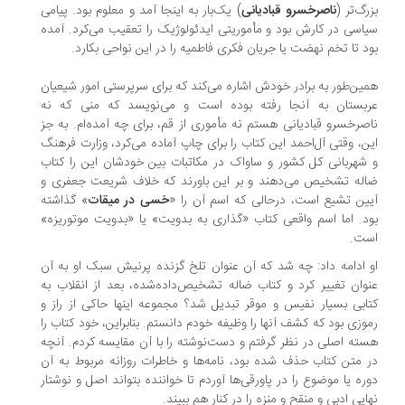
رگ‌تر (
ناصرخسرو قبادیانی
) یک‌بار به اینجا آمد و معلوم بود. پیامی
اسی در کارش بود و مأموریتی ایدئولوژیک را تعقیب می‌کرد. آمده
د تا تخم نهضت یا جریان فکری فاطمیه را در این نواحی بکارد.
ین‌طور به برادر خودش اشاره می‌کند که برای سرپرستی امور شیعیان
بستان به آنجا رفته بوده است و می‌نویسد که منی که نه
صرخسرو قبادیانی هستم نه مأموری از قم، برای چه آمده‌ام. به جز
ن، وقتی آل‌احمد این کتاب را برای چاپ آماده می‌کرد، وزارت فرهنگ
شهربانی کل کشور و ساواک در مکاتبات بین خودشان این را کتاب
له تشخیص می‌دهند و بر این باورند که خلاف شریعت جعفری و
ین تشیع است، درحالی که اسم آن را «
خسی در میقات
» گذاشته
د. اما اسم واقعی کتاب «گذاری به بدویت» یا «بدویت موتوریزه»
ت.
 ادامه داد: چه شد که آن عنوان تلخ گزنده‌ پرنیش سبک او به آن
وان تغییر کرد و کتاب ضاله تشخیص‌داده‌شده، بعد از انقلاب به
ابی بسیار نفیس و موقر تبدیل شد؟ مجموعه‌ اینها حاکی از راز و
وزی بود که کشف آنها را وظیفه خودم دانستم. بنابراین، خود کتاب را
ته‌ اصلی در نظر گرفتم و دست‌نوشته را با آن مقایسه کردم. آنچه
 متن کتاب حذف شده بود، نامه‌ها و خاطرات روزانه‌ مربوط به آن
ره یا موضوع را در پاورقی‌ها آوردم تا خواننده بتواند اصل و نوشتار
ایی ادبی و منقح و منزه را در کنار هم ببیند.