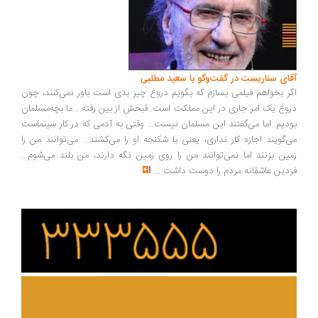
ای سناریست در گفت‌وگو با سعید مطلبی
ر بخواهم فیلمی بسازم که بگویم دروغ چیز بدی است باور نمی‌کنند، چون
وغ یک امر جاری در این مملکت است. قبحش از بین رفته... ما بچه‌مسلمان
دیم. اما می‌گفتند این مسلمان نیست... وقتی به آدمی که در کار سینماست
‌گویند اجازه کار نداری، یعنی با شکنجه او را می‌کشند... می‌توانند من را
ین بزنند اما نمی‌توانند من را روی زمین نگه دارند، من بلند می‌شوم...
دین عاشقانه مردم را دوست داشت
...