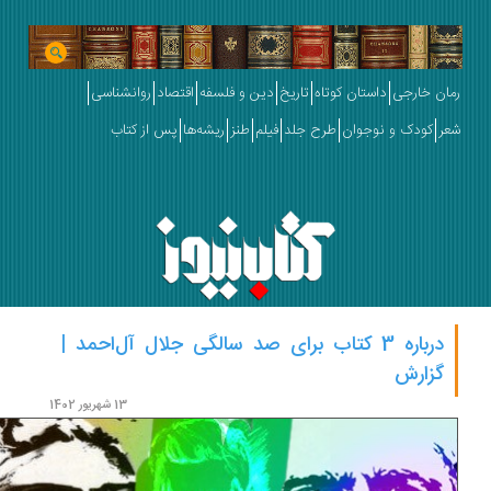
ان خارجی
داستان کوتاه
تاریخ
دین و فلسفه
اقتصاد
روانشناسی
ر
کودک و نوجوان
طرح جلد
فیلم
طنز
ریشه‌ها
پس از کتاب
درباره 3 کتاب برای صد سالگی جلال آل‌احمد |
گزارش
13 شهریور 1402