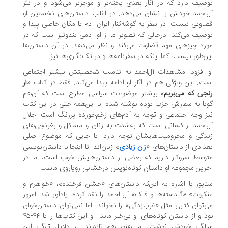
صیف دارد که در آثار بعدی پخته‌تر و موجزتر می‌شود و در نثر
‌احمد خودش را نشان می‌دهد. در اغلب داستان‌های نخستین او
اوتی نیست. در سفر به گوشه‌کنار ایران آدم یا مکان خاصی پیدا و
صیف می‌کند. درحالی که تصویر ما از او آدمی تندوتیز است که در
رد چیزهای مهم قضاوت می‌کند و نظر می‌دهد. در آن داستان‌ها
ن‌طور نیست، کما اینکه در سفرنامه‌ها و در تک‌نگاری‌ها نیز.
 افزود: مشاهدات آل‌احمد به تناسب شخصیتش بیشتر اجتماعی
ت. این ویژگی هم در آثار او ادامه پیدا می‌کند. فقط در کتاب «
از
جی که می‌بریم
» بیشتر موضوعات سیاسی مطرح است که آن‌هم
یا به سفارش حزب توده نوشته شده. با این‌همه حتی در این کتاب
ز وجه اجتماعی و توجه به آدم‌های زخم‌خورده پررنگ است. جلال
‌احمد از کسانی است که به‌شدت به زنان و مسائل و بغرنجی‌های
دگی‌ و محرومیت‌هایشان توجه دارد. تا جایی که موضوع اصلی
دادی از داستان‌های «
زن زیادی
» زنان‌اند. تا اینجا با داستان‌نویسی
وسط سروکار داریم که بعضی از داستان‌هایش خوب است، اما در
رین مجموعه‌ او داستان کوتاه‌نویس درخشانی رویاروی ماست.
اپور با اشاره به این‌که داستان‌های «جشن فرخنده»، «خواهرم و
کبوت» «گلدسته‌ها و فلک» آل احمد را نقد کرده، یادآور شد: امروز
‌توان کتابی مثل «غرب‌زدگی» را نخواند، اما نمی‌توان داستان‌خوان
بود و از داستان کوتاه‌های او بی‌خبر ماند. او این کتاب‌ها را تا ۴۴-۴۵
لگی خودش نوشت، اما هنوز هم تازه‌اند. از دلایل تازگی این