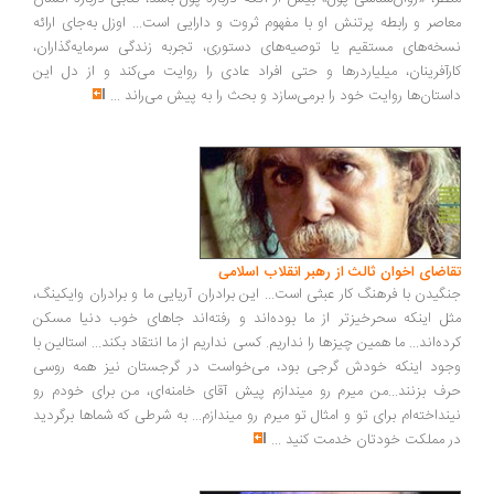
اصر و رابطه پرتنش او با مفهوم ثروت و دارایی است... اوزل به‌جای ارائه
خه‌های مستقیم یا توصیه‌های دستوری، تجربه زندگی سرمایه‌گذاران،
رآفرینان، میلیاردرها و حتی افراد عادی را روایت می‌کند و از دل این
ستان‌ها روایت خود را برمی‌سازد و بحث را به پیش می‌راند
...
اضای اخوان ثالث از رهبر انقلاب اسلامی
گیدن با فرهنگ کار عبثی است... این برادران آریایی ما و برادران وایکینگ،
ل اینکه سحرخیزتر از ما بوده‌اند و رفته‌اند جاهای خوب دنیا مسکن
ده‌اند... ما همین چیزها را نداریم. کسی نداریم از ما انتقاد بکند... استالین با
ود اینکه خودش گرجی بود، می‌خواست در گرجستان نیز همه روسی
ف بزنند...من میرم رو میندازم پیش آقای خامنه‌ای، من برای خودم رو
نداخته‌ام برای تو و امثال تو میرم رو میندازم... به شرطی که شماها برگردید
 مملکت خودتان خدمت کنید
...