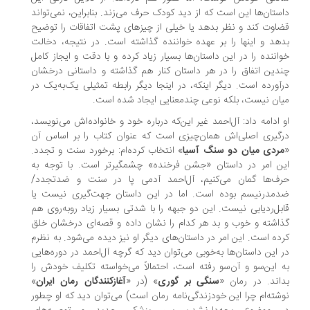
ستان‌ها این است که از دید کودک حرف می‌زند. بنابراین، نمی‌تواند
اوت کند و نظر بدهد یا خیلی از چیزهای پشت اتفاقات را توضیح
هد و اینها را بر عهده خواننده گذاشته است. در نتیجه، دخالت
اننده را در این داستان‌ها بسیار زیاد کرده و با دقت و ایجاز کامل
دین اتفاق را در هر داستان کنار هم گذاشته و داستانی درخشان
آورده است. دیگر اینکه، در اینجا دیگر رابطه‌ تمثیلی یک‌به‌یک در
ان نیست، بلکه نوعی چندمعنایی ایجاد شده است.
 ادامه داد: آل‌احمد غیر این‌که درباره‌ خود و خانواده‌اش می‌نویسد،
گیری اصلی‌اش همان‌چیزی است که عنوان کتاب را بر اساس آن
ردی میان دو سنگ آسیا
» انتخاب کرده‌ام: برخورد سنت و تجدد.
ن امر در داستان «جشن فرخنده» چشمگیرتر است. با توجه به
ف‌ها گمان می‌کنیم، آل‌احمد آدمی پا در سنت و ضدتجدد/
مدرنیسم بوده است. اما در این داستان جهت‌گیری نیست یا
بل‌ردیابی نیست. این دو جبهه‌ را با شدتی بسیار زیاد روبه‌روی هم
اشته و خوب و بد هر کدام را نشان داده و قصه‌ای درخشان خلق
ده است. این امر در داستان‌های دیگر او نیز دیده می‌شود. به نظرم
 این داستان‌ها به‌خوبی می‌توان دید که گرچه آل‌احمد در دوره‌هایی
 این‌سو و آن‌سو رفته است، احتمالاً می‌خواسته تکلیف خودش را
اند. در رمان «
سنگی‌ بر گوری
» (در «
آغازکنندگان رمان ایران
»
شته‌ام چرا این خودزندگی‌نامه رمان است) می‌توان دید که او چطور