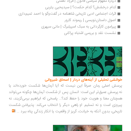
درباره مفهوم سیاسی قانون | فرزاد نعمتی
کدام درخشش؟ کدام حکمت؟ | سیدیحیی یثربی
اثرات اجتماعی ادبی تاریخی شاهنامه در گفت‌وگو با احمد تمیم‌داری
اصول داستان‌نویسی | ریموند کارور
پیرامون کارگردانی به سبک اسپیلبرگ | مانی سپهری
نشست نقد و بررسی اشتباه پراکنی
انشی تحلیلی از آینه‌های دردار | اسحاق شیروانی
سش اصلی رمان صرفاً این نیست که آیا آرمان‌ها شکست خورده‌اند یا
.پرسش عمیق‌تر این است: انسان پس از شکست آرمان‌ها چگونه می‌تواند
چنان معنا و هویت خود را حفظ کند؟... پاسخی که ابراهیم برمی‌گزیند، نه
روزی است و نه تسلیم. او راهی دیگر را انتخاب می‌کند: پذیرفتن شکست
ریخی، بدون آنکه به خیانت، گریز از واقعیت یا انکار زندگی پناه ببرد
...