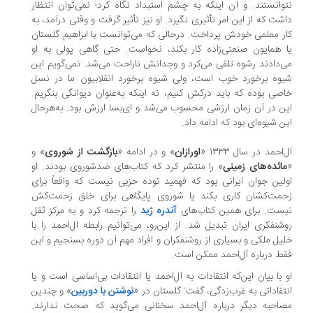
وانستند. و آن اینکه به چشم استبداد نگاه کرد؛ نمی‌توان انتظار
شت که از این امر تأثیری نگیرد. او نیز تأثیر گرفت و وقتی درآمد، به
ر معلمی خودش پرداخت. درحالی که می‌توانست با ابراهیم گلستان
 همایون صنعتی‌زاده کار بکند، نخواست. حتی گاهی پولی به او
‌دادند رشوه تلقی می‌کرد و وجدانش ناراحت می‌شد. نمی‌گویم این
وه‌ برخورد خوب است، ولی شیوه‌ برخورد انقلابیون ما در نسل
صی بوده که باید درکش کنیم، نه اینکه به‌عنوان دیوانگی بنگریم.
ن در آن زمان ارزشی محسوب می‌شد و ای‌بسا ارزش بود. به‌هرحال
ن شیوه‌ای بود که ادامه داد.
احمد در سال ۱۳۳۳ «
اورازان
» و در ادامه «
بازگشت از شوروی
» و
ائده‌های زمینی
» را منتشر کرد که کتاب‌های ضدشوروی بودند. او
لین جوان ایرانی بود که فهمید توده حزبی نیست که واقعاً برای
مت‌کشان کاری بکند یا شوروی پایگاهی برای خلق زحمت‌کش
ست. برای همین کتاب‌های
آندره ژید
را ترجمه کرد و به مرکز ثقل
شنفکری ایران تبدیل شد. از این‌رو، می‌توانیم رابطه‌ آل‌احمد را با
یل ملکی و بسیاری از روشنفکران و افراد مهم آن دوره بسنجیم و این
ط درباره‌ آل‌احمد ممکن است.
 با بیان این‌که انتقادات به آل‌احمد یا انتقادات بی‌اساسی است و یا
تقاداتی به غرب‌زدگی، گفت: گلستان در «
نوشتن با دوربین
» و چندین
احبه‌ دیگر درباره‌ آل‌احمد سخنانی می‌گوید که صحت ندارند.