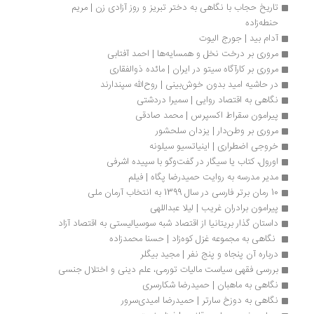
تاریخ حجاب با نگاهی به دختر تبریز و روز آزادی زن | مریم 
حنطه‌زاده
آدام بید | جورج الیوت
مروری بر درخت نخل و همسایه‌ها | احمد آفتابی
مروری بر کارآگاه سیتو در ایران | مائده ذوالفقاری
در حاشیه امید بدون خوش‌بینی | روح‌الله سپندارند
نگاهی به اقتصاد روایی | سمیرا دردشتی
پیرامون سقراط اکسپرس | محمد صادقی
مروری بر وطن‌دار | یزدان سلحشور
خروجی اضطراری | اینیاتسیو سیلونه
اورول، کتاب یا سیگار در گفت‌وگو با سپیده اشرفی
مدیر مدرسه به روایت حمیدرضا پگاه | فیلم
10 رمان برتر فارسی در سال 1399 به انتخاب آرمان ملی
پیرامون برادران غریب | لیلا عبداللهی
داستان گذار بریتانیا از اقتصاد شبه سوسیالیستی به اقتصاد آزاد
 نگاهی به مجموعه غزل کوه‌زاد | حسنا محمدزاده
درباره آن پنجاه و پنج نفر | مجید بیگلر
بررسی فقهی سیاست مالیات تورمی، علم دینی و اختلال جنسی
نگاهی به ماهبان | حمیدرضا شکارسری
نگاهی به دوزخ سارتر | حمیدرضا امیدی‌سرور