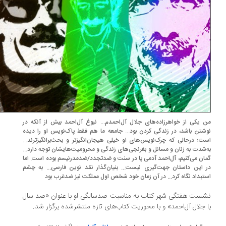
 یکی از خواهرزاده‌های جلال آل‌احمدم... نبوغ آل‌احمد بیش از آنکه در
شتن باشد، در زندگی کردن بود... جامعه‌ ما هم فقط پاک‌نویس او را دیده
ت؛ درحالی که چرک‌نویس‌های او خیلی هیجان‌انگیزتر و بحث‌برانگیزترند...
‌شدت به زنان و مسائل و بغرنجی‌های زندگی‌ و محرومیت‌هایشان توجه دارد...
ان می‌کنیم، آل‌احمد آدمی پا در سنت و ضدتجدد/ضدمدرنیسم بوده است. اما
 این داستان جهت‌گیری نیست... بنیان‌گذار نقد نوین فارسی... به چشم
تبداد نگاه کرد... در آن زمان خود شخص اول مملکت نیز ضدغرب بود
ست هفتگی شهر کتاب به مناسبت صدسالگی او با عنوان «صد سال
 جلال آل‌احمد» و با محوریت کتاب‌های تازه‌ منتشرشده برگزار شد.