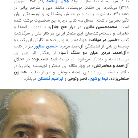
 گزارش ایسنا، صد سال از تولد
جلال آل‌احمد
(آذر ۱۳۰۲- شهریور
۱۳۴۸) می‌گذرد. این متفکر، نویسنده، منتقد ادبی و مترجم ایرانی در
دهه‌ ۱۳۴۰ به شهرت رسید و در جنبش روشنفکری و نویسندگی ایران
ثیر بسزایی داشت. امسال سه کتاب درباره‌ این شخصیت نوشته شده
ست؛
محمدحسین دانایی
در «
راز حج جلال
» با تدوین نامه‌ها و
طرات و دست‌نوشته‌های این متفکر ایرانی در کنار متن و سرگذشت
اب «
خسی در میقات
» خواننده را به پس صحنه‌ نگارش این کتاب و
‌بسا زوایایی از اندیشگی آل‌احمد می‌برد.
حسین سناپور
نیز در کتاب
ل‌احمد، مردی میان دو سنگ آسیا
» از رهگذر آثار ادبی این
یسنده به او نزدیک می‌شود. در نهایت
امید طبیب‌زاده
در «
جلال
ل‌احمد و معاصرانش
» در چهار مقاله این متفکر و نویسنده‌ ایرانی را در
فتار جامعه و رویدادهای زمانه‌ خودش و در ارتباط با
همایون‌
عتی‌زاده
،
نیما یوشیج
،
ناصر وثوقی
و
ابراهیم گلستان
می‌نگرد.