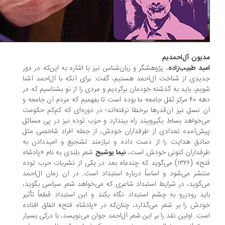
یون آل‌احمدیم
ید طبیب‌زاده
، پژوهشگر و زبان‌شناس نیز با اشاره به این‌که در دور
یدی از شناخت آل‌احمد هستیم، گفت: برای آنکه با آل‌احمد آشنا
یم، باید به گذشته‌ خودمان برگردیم و مردی را از نو بشناسیم که در
دهه‌ ۴۰ مرکز ثقل جامعه‌ ما بوده است تا بفهمیم که مردم آن جامعه و
 نسل نیز آن‌قدرها برخطا نرفته‌اند؛ در دوره‌ای که کم‌کم حکومت
‌خواهد بساط بگیروببند راه بیندازد و حزب توده نیز در پی مسائل
ش‌آمده تعدادی از طرفداران خودش، از جمله افراد شاخصی مثل
دق هدایت را از دست داده و نیازمند تشجیع و امیددادن به
فداران کنونی خودش است،
نیما یوشیج
شعر بلندی به نام «پادشاه
فتح» (۱۳۲۶) می‌گوید که چندماه بعد در یکی از نشریات حزب توده
تشر می‌شود و اساساً درباره‌ استبداد است. در آن زمان آل‌احمد
‌گوید، در شرایط استبداد شاعری که می‌خواهد شعر سیاسی بگوید،
ید رودررو به چشم استبداد نگاه بکند و این استبداد قطعاً تأثیر
دش را بر شعر می‌گذارد، چنان‌که در «پادشاه فتح» اتفاق افتاده
ت. اولین نقد را بر این شعر آل‌احمد جوان می‌نویسد، با درکی بسیار