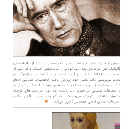
پدرش از خانواده‌های پروتستان جنوب فرانسه و مادرش از خانواده‌های
کاتولیک اهل نورماندی بود. ژید کودکی را در محیطی خشک و غم‌انگیز که
تعصب و اختلافات مذهبی بر آن حکمفرما بود، گذراند. پس از مرگ پدر
تحت سرپرستی مادر مقتدر خود پرورش یافت، تحصیلات نامرتبی انجام
داد... بیست سالگی ژید مصادف با دوره سمبولیسم در ادبیات بود و او که
به مطالعات وسیعی در قلمرو ادب دست زده بود، در مجله‌های کوچک
مدرسه مقاله‌هایی کوچک می‌نوشت... کم کم یک پیروی واقعی مکتب
انحرافات جنسی (حتی همجنس‌گرایی) می‌شد.
...