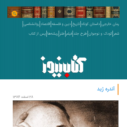
رمان خارجی
داستان کوتاه
تاریخ
دین و فلسفه
اقتصاد
روانشناسی
شعر
کودک و نوجوان
طرح جلد
فیلم
طنز
ریشه‌ها
پس از کتاب
آندره ژید
28 اسفند 1384