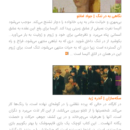
نگاهی به در تنگ | جواد امانلو
بی‌مهری و خیانت مادر به پدر، خانواده را دچار تشنج می‌کند. موجب می‌شود
آلیسا نفرت عمیقی از عشق زمینی پیدا کند. آلیسا برای رفع این عقده به عشق
آسمانی پناه می‌برد و نافرجامی برای خود و ژروم و ژولیت به بار می‌آورد...
بکوشید از در تنگ داخل شوید. دری که به تباهی منتهی می‌شود، فراخ و راه
آن گسترده است زیرا دری که به حیات منتهی می‌شود، تنگ است. برای ژروم
این در همان در اتاق آلیسا است
...
سکه‌سازان | آندره ژید
در کارگاه، در حالی که پرده نقاشی را در گوشه‌ای نهاده است، با رنگ‌ها کار
می‌کند. شخصیتها را از تابلو بیرون می‌کشد، از این کار لذت می‌برد و نگران
است، آنها را هرطرف می‌چرخاند و در پی کشف جوهر، حرکات و خصلت
یگانه آنهاست... این کتاب کوچک یک بازی قایم‌موشک یا بهتر بگوییم بازی
چشم‌بندی است. در اینجا نویسنده است که چشمانش را می‌بندد تا بگذارد