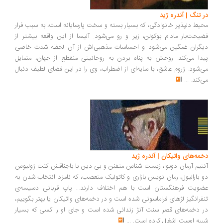
در تنگ | آندره ژید
محیط دلپذیر خانوادگی، که بسیار بسته و سخت پارسایانه است، به سبب فرار
فضیحت‌بار مادام بوکولن، زیر و رو می‌شود. آلیسا از این واقعه بیشتر از
دیگران غمگین می‌شود و احساسات مذهبی‌اش از آن لحظه شدت خاصی
پیدا می‌کند. روحش به پناه بردن به روحانیتی منقطع از جهان، متمایل
می‌شود. ژروم عاشق، با سایه‌ای از اضطراب، وی را در این فضای لطیف دنبال
می‌کند.
...
دخمه‌­های واتیکان | آندره ژید
آنتیم آرمان دوبوا، زیست شناس متفنن و بی دین با باجناقش کنت ژولیوس
دو بارالیول، رمان نویس بازاری و کاتولیک متعصب، که نامزد انتخاب شدن به
عضویت فرهنگستان است با هم اختلاف دارند... پاپ قربانی دسیسه­‌ی
تنفرانگیز لژهای فراماسونی شده است و در دخمه­‌های واتیکان یا بهتر بگوییم،
در دخمه‌­های قصر سنت آنژ زندانی شده است و جای او را کسی که بسیار
شبیه اوست اشغال کرده است.
...