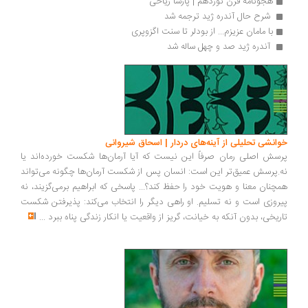
هجونامه قرن نوزدهم | پارسا ریاحی
 شرح حال آندره ژید ترجمه شد 
با مامان عزیزم... از بودلر تا سنت اگزوپری
 آندره ژید صد و چهل ساله شد 
خوانشی تحلیلی از آینه‌های دردار | اسحاق شیروانی
پرسش اصلی رمان صرفاً این نیست که آیا آرمان‌ها شکست خورده‌اند یا
نه.پرسش عمیق‌تر این است: انسان پس از شکست آرمان‌ها چگونه می‌تواند
همچنان معنا و هویت خود را حفظ کند؟... پاسخی که ابراهیم برمی‌گزیند، نه
پیروزی است و نه تسلیم. او راهی دیگر را انتخاب می‌کند: پذیرفتن شکست
تاریخی، بدون آنکه به خیانت، گریز از واقعیت یا انکار زندگی پناه ببرد
...