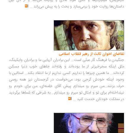
کارآفرینان، میلیاردرها و حتی افراد عادی را روایت می‌کند و از دل این
داستان‌ها روایت خود را برمی‌سازد و بحث را به پیش می‌راند
...
تقاضای اخوان ثالث از رهبر انقلاب اسلامی
جنگیدن با فرهنگ کار عبثی است... این برادران آریایی ما و برادران وایکینگ،
مثل اینکه سحرخیزتر از ما بوده‌اند و رفته‌اند جاهای خوب دنیا مسکن
کرده‌اند... ما همین چیزها را نداریم. کسی نداریم از ما انتقاد بکند... استالین با
وجود اینکه خودش گرجی بود، می‌خواست در گرجستان نیز همه روسی
حرف بزنند...من میرم رو میندازم پیش آقای خامنه‌ای، من برای خودم رو
نینداخته‌ام برای تو و امثال تو میرم رو میندازم... به شرطی که شماها برگردید
در مملکت خودتان خدمت کنید
...