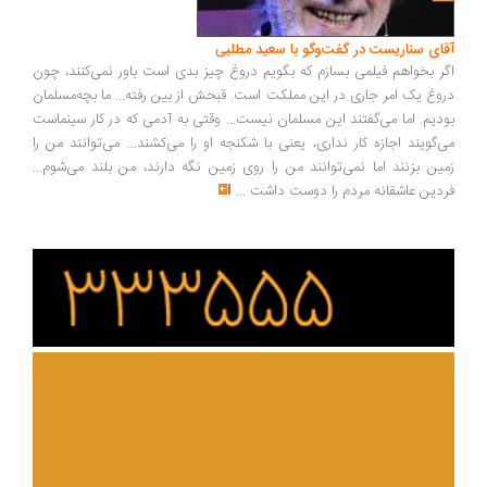
آقای سناریست در گفت‌وگو با سعید مطلبی
اگر بخواهم فیلمی بسازم که بگویم دروغ چیز بدی است باور نمی‌کنند، چون
دروغ یک امر جاری در این مملکت است. قبحش از بین رفته... ما بچه‌مسلمان
بودیم. اما می‌گفتند این مسلمان نیست... وقتی به آدمی که در کار سینماست
می‌گویند اجازه کار نداری، یعنی با شکنجه او را می‌کشند... می‌توانند من را
زمین بزنند اما نمی‌توانند من را روی زمین نگه دارند، من بلند می‌شوم...
فردین عاشقانه مردم را دوست داشت
...