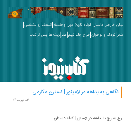
ان خارجی
داستان کوتاه
تاریخ
دین و فلسفه
اقتصاد
روانشناسی
ر
کودک و نوجوان
طرح جلد
فیلم
طنز
ریشه‌ها
پس از کتاب
نگاهی به بداهه در لامینور | نسترن مکارمی
02 تیر 1400
 به رج با بداهه در لامینور | کافه داستان