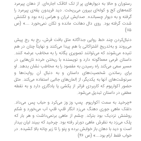
توران و حالا به دیوارهای پر از لک اتاقک اجاره‌ای. از دهان پیرمرد
مه‌های کج و کوله‌ای بیرون می‌ریخت. دید فریدون یقه‌ی پیرمرد را
فته و به دیوار چسبانده. صدایش لرزان و هراس زده بود و لکنتش
ت گرفته بود. روی دال دهانت مانده و تکان نمی‌خورد …» (ص
۱
بال‌کردن چند خط روایی جداگانه مثل بافت فرش، رج به رج پیش
‌روند و به‌تدریج اشتراکاتی با هم پیدا می‌کنند و نهایتاً چنان در هم
یده می‌شوند که می‌توانند تصویری یگانه را به مخاطب عرضه کنند.
ستان فرمی معماگونه دارد و نویسنده با ریختن خرده نان‌هایی در
یر سعی می‌کند راه رسیدن به مقصود را به مخاطب نشان بدهد. او
ای رساندن شخصیت‌های داستان و به دنبال آن روایت‌ها و
نوشت‌های آنها به یکدیگر، از اِلمان‌های جالبی استفاده می‌کند. مثل
ور آکواریوم که کاربردی فراتر از یکشی یا یادگاری دارد و به نقطه
فی در داستان تبدیل می‌شود.
رخید به سمت آکواریوم. پمپ وز وز می‌کرد و حباب پس می‌داد.
قک ماهی جوری دهنگ می‌زد انگار قلپ قلپ آب می‌خورد و شکم
شنش نزدیک بود بترکد. چشم از ماهی برنمی‌داشت و هر بار که
ک می‌زد به نظرش ماهی دورتر رفته بود. چرخید که ببیند لیان بیدار
ت و دید با دهان باز خوابش برده و پتو را تا زیر چانه بالا کشیده. در
اب فقط آرام بود…» (ص ۴۶)