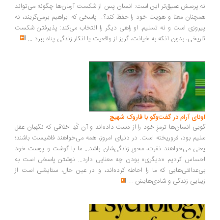
.پرسش عمیق‌تر این است: انسان پس از شکست آرمان‌ها چگونه می‌تواند
چنان معنا و هویت خود را حفظ کند؟... پاسخی که ابراهیم برمی‌گزیند، نه
روزی است و نه تسلیم. او راهی دیگر را انتخاب می‌کند: پذیرفتن شکست
ریخی، بدون آنکه به خیانت، گریز از واقعیت یا انکار زندگی پناه ببرد
...
ونای آرام در گفت‌وگو با فاروک شهیچ
یی انسان‌ها ترمزِ خود را از دست داده‌اند و آن کُدِ اخلاقی که نگهبان عقل
یم بود، فروریخته است. در دنیای امروز، همه می‌خواهند فاشیست باشند؛
نی می‌خواهند نفرت، محورِ زندگی‌شان باشد... ما با گوشت و پوست خود
ساس کردیم «دیگری» بودن چه معنایی دارد... نوشتن پاسخی است به
‌عدالتی‌هایی که ما را احاطه کرده‌اند، و در عین حال، ستایشی است از
بایی زندگی و شادی‌هایش
...