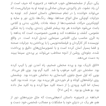
ی دیگر از مشخصه‌های خوب «بداهه در لامینور» که حیف است از
 یاد نشود، نثر پاکیزه‌ی مرجان صادقی و توجه او به جزئیاتی‌ست که
‌تواند خواننده را در تمام صحنه‌های داستان احضار کند. توجه به
ئیات کوچکی مثل انواع صداها، بوها، رنگ‌ها، بازی نور و سایه و
چکترین حرکات شخصیت‌ها از جمله عادات رفتاری، بدنی و کلامی
عث می‌شود خواننده هر چه بیشتر فضای زنده‌ی روایت را به شکلی
موس، کشف و مشاهده کند و همین خصوصیت است که بداهه را
 اثری مناسب برای اقتباس سینمایی تبدیل کرده است. در واقع
یسنده کارِ کارگردان و فیلمنامه‌نویس را با پرداختن به جزئیات صحنه
فضا بسیار آسان کرده است و با تصویرسازی‌های دقیق و پرداخت
ه، جلوه‌ای روشن از آنچه مخاطب می‌تواند بر پرده‌ی سینما ببیند
 دست می‌دهد.
تاق تاریک بود و پرده مخملی ضخیم، راه آمدن نور را کیپ کرده
د. مشتش دور کلید مرطوب وا شد. کلید گرم بود. بوی فلز می‌داد.
یی که اول صبح جلوی کلیدسازی به دماغش خورده بود. چشمش
ی تراشه‌های کوتاه و فر خورده‌ی فلزِ بریده بود. مردد شده بود کلید
ازد اما کلید ورودی را از دسته کلید سوا کرده و به کلید ساز داده
د. بو همان بو بود...» (ص ۲۰۱)
داهه در لامینور» داستان آدم‌هایی‌ست که مثل جزیره‌های دور از
، هر یک در دنیای خود با مشکلات و مصائب شخصی خود دست و