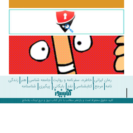
رمان ایرانی
خاطره، سفرنامه و روایت
جامعه شناسی
هنر
زندگی
نامه
مرجع
کتابشناسی
نقد
بایگانی
پیگیری
شناسنامه
کلیه حقوق محفوظ است و بازنشر مطالب با ذکر
کتاب نیوز
و درج لینک، بلامانع .