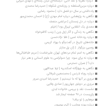
 درباره نظریه و نقد ادبی: درسنامه‌ای میان رشته‌ای | مهدی میرابی
درباره مزین‌السلطنه و روزنامه‌ی شکوفه | حمیدرضا محمدی
یادداشتی بر سال دو فصل دارد | محمود رضایی
نگاهی به پژوهشی درباره امام مهدی (ع) | احسان محمدی‌مهر
درباره در دل زمستان | مرتضی منصف
مصدق یک انقلابی لیبرال بود! | فیلم
نگاهی به زندگی و آثار ژول ورن | زینب کاظم‌خواه
درباره رودخانه تمبی | طلا نژادحسن
خانه‌های تاریخ در گفت‌وگو با بهزاد کریمی
روسپی بزرگوار  | ژان پل سارتر
نگاهی به اسم تمام مردهای تهران علیرضاست | مریم طباطبائی‌ها
درباره نه برای سود: چرا دموکراسی به علوم انسانی و هنر نیاز 
دارد؟ | عمران دسترس
نگاهی به چهارگانه اسکندریه | لیلا عبداللهی
درباره روباه لارنس | محمدمعین شرفائی
مروری بر آنها که ما نیستیم |  حمیدرضا امیدی سرور
مروری بر دوبلور جهان‌پور | صادق وفایی
نشست نقد و بررسی خانواده ابدی
پای‌بست در ۹۸ صفحه ایجاز شد
موهایم را تو بباف!
درباره موزه عجایب | اکرم موسوی