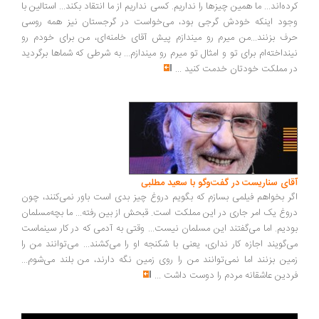
ده‌اند... ما همین چیزها را نداریم. کسی نداریم از ما انتقاد بکند... استالین با
ود اینکه خودش گرجی بود، می‌خواست در گرجستان نیز همه روسی
ف بزنند...من میرم رو میندازم پیش آقای خامنه‌ای، من برای خودم رو
نداخته‌ام برای تو و امثال تو میرم رو میندازم... به شرطی که شماها برگردید
 مملکت خودتان خدمت کنید
...
ای سناریست در گفت‌وگو با سعید مطلبی
ر بخواهم فیلمی بسازم که بگویم دروغ چیز بدی است باور نمی‌کنند، چون
وغ یک امر جاری در این مملکت است. قبحش از بین رفته... ما بچه‌مسلمان
دیم. اما می‌گفتند این مسلمان نیست... وقتی به آدمی که در کار سینماست
‌گویند اجازه کار نداری، یعنی با شکنجه او را می‌کشند... می‌توانند من را
ین بزنند اما نمی‌توانند من را روی زمین نگه دارند، من بلند می‌شوم...
دین عاشقانه مردم را دوست داشت
...