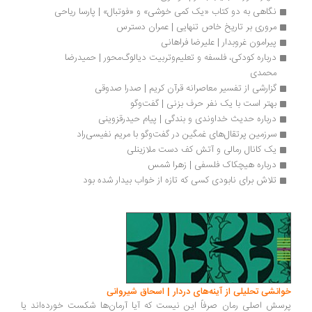
نگاهی به دو کتاب «یک ‌کمی خوشی» و «فوتبال» | پارسا ریاحی
مروری بر تاریخ خاص تنهایی | عمران دسترس
پیرامون غروبدار | علیرضا فراهانی
درباره کودکی، فلسفه و تعلیم‌وتربیت دیالوگ‌محور | حمیدرضا 
محمدی
گزارشی از تفسیر معاصرانه قرآن کریم | صدرا صدوقی
بهتر است با یک نفر حرف بزنی | گفت‌وگو
درباره حدیث خداوندی و بندگی | پیام حیدرقزوینی
سرزمین پرتقال‌های غمگین در گفت‌وگو با مریم نفیسی‌راد
یک کانال رمالی و آتش کف دست ملازینلی
درباره هیچکاک فلسفی | زهرا شمس
تلاش برای نابودی کسی که تازه از خواب بیدار شده بود
انشی تحلیلی از آینه‌های دردار | اسحاق شیروانی
سش اصلی رمان صرفاً این نیست که آیا آرمان‌ها شکست خورده‌اند یا