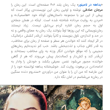
داهه در لامینور
» یک رمان بلند ۴۰۶ صفحه‌ای است. این رمان را
جان صادقی
نوشته و اولین رمان این نویسنده‌ی پرکار است که
ش از این نیز با مجموعه داستان‌های کوتاه خود «هاسمیک» و
ردن به روایت مرداد» شناخته شده است. اینکه در همان جمله‌ی
ل به حجم رمان اشاره کردم بی‌دلیل نیست. زیاد نیستند
ان‌نویسانی که این روزها اولاً بتوانند یک رمان به معنای واقعی و نه
 حد و اندازه‌ی ناول بنویسند و ثانیاً بتوانند آن‌قدر کشش دراماتیک
 اثر ایجاد کنند که خواندن هر سطر و صفحه از رمان برای مخاطب،
 قدر کافی جذاب و لذت‌بخش باشد. خب کم ندیده‌ایم رمان‌های
یمی را که موقع خواندن انگار وزنه به پای مخاطب بسته‌اند و
‌قدر کند و کش‌دار و کسالت‌بار پیش می‌روند که هر از گاهی
اننده مجبور می‌شود نفس عمیقی بکشد و خودش را وادار به
امه‌دادن در برهوت روایت کند. خوشبختانه بداهه توانسته خود را از
ن عارضه که من آن را با عنوان من درآوردی «سندروم دنده سنگین
 رمان» می‌شناسم در امان نگه دارد.