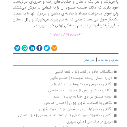
 می‌زنند و هر یک داستان و حکایت‌های رفته و جاری‌ا‌ی در زیست
د دارند که مانند صلیب مسیح آن را به تنهایی بر دوش می‌کشند
ی امواج سرنوشت همراه با جاذبه‌ای مخفی و مرموز، آنها را به سمت
دیگر سوق می‌دهد تا جایی که به هم پیوند می‌خورند و پازل داستان
 قرار گرفتن آنها در کنار هم به شکل نهایی خود می‌رسد.
.
.
...............
..............
تجربه‌ی زندگی دوباره
|
|
رفی و نقد کتاب
رمان ایرانی
مکاشفات جادو در گفت‌وگو با نغمه ثمینی
درباره انسان رزمنده نویسنده | صادق وفایی
نگاهی به موسی و یکتاپرستی | صادق وفایی
 نگاهی به کوری پس از بصیرت | امید قاسمی
 بوسه مستور بر روی خدا به چاپ27 رسید 
نگاهی به اعترافات نرون جوان | احسان صالحی
نگاهی به دموکراسی برای شماری چند | جواد لگزیان
نگاهی به آموزش مهارت‌های تفکر نقادانه به کودکان | فرزاد نعمتی
مروری بر مرگ من | مانی سپهری