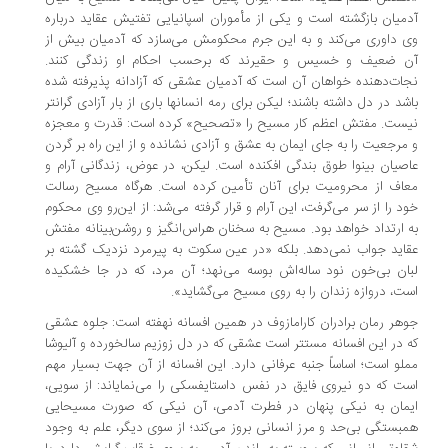
میان بازگشته است و یکی از مأموران اسپانیایی تفتیش عقاید درباره
 داوری می‌کند و به این جرم محکومش می‌سازد که آدمیان بیش از
ن ضعیف و خسیس و حقیرند که برحسب احکام او زندگی کنند.
ات‌دهنده خواهان آن است که آدمیان عشقی که آزادانه پذیرفته شده
شد در دل داشته باشند؛ لیکن برای رمه انسانها باری از بار آزادی گرانتر
ست. مفتش اعظم کار مسیح را «تصحیح» کرده است: قدرت و معجزه
مرجعیت را به جای ایمان به عشق و آزادی نشانده و از این راه بر گردن
صیان بینوا طوق بندگی افکنده است. لیکن، در عوض، زندگانی آرام و
اف از محرومیت برای آنان تأمین کرده است. هرگاه مسیح رسالت
د را از سر می‌گرفت، این آرام و قرار گرفته می‌شد: از این‌رو وی محکوم
 ارتداد خواهد بود. مسیح به سخنان هراس‌انگیز و روشن‌بینانه مفتش
اید جواب نمی‌دهد. بلکه «در عین سکوت به پیرمرد نزدیک گشته بر
ان بی‌خون نود ساله‌اش بوسه می‌نهد؛ آن مرد، که در جا خشکیده
ت، دروازه زندان را به روی مسیح می‌گشاید».
هر رمان برادران کارامازوف در همین افسانه نهفته است:‌ جلوه عشقی
 در این افسانه مستتر است عشقی که در دل زوزیم سالخورده و آلیوشا
لو است؛ اساساً جنبه عرفانی دارد. این افسانه از آن جهت بسیار مهم
ت که دو نیروی فایق در نفس داستایفسکی را می‌نمایاند: از سویی،
مان به نیکی پنهان در فطرت آدمی، آن نیکی که صورت مسیحایی
بستگی بی‌حد و مرز انسانی بروز می‌کند؛ از سوی دیگر، علم به وجود