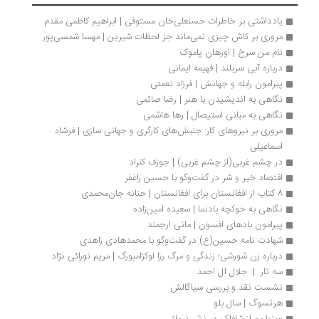
یادداشتی بر خاطرات حسنعلی‌خان مستوفی | ابراهیم کاظمی مقدم
مروری بر کاش چیزی نمی‌ماند جز لحظات شیرین | مهسا شمسی‌پور
نام من سرخ | اورهان پاموک
درباره آبی سربلند | فهیمه ایمانی
پیرامون رابله و جهانش | فرزاد نعمتی
نگاهی به اندیشیدن با هنر | رضا صائمی
نگاهی به مبانی استیصال | رها هاشمی
مروری بر نیروهای کار: جنبش‌های کارگری و جهانی سازی | فرشاد 
اسماعیلی
در چشم غربی(از چشم غربی) | جوزف کنراد
اقتصاد خیر و شر در گفت‌وگو با حسین راغفر
8 کتاب از افغانستان برای افغانستان | حنانه جان‌محمدی
نگاهی به خوکچه‌ بادنما | سعیده امین‌زاده
پیرامون بادهای افسون | مانی ارجمند
شهادت نامه حسین(ع) در گفت‌وگو با محمدهادی زاهدی 
درباره زن شورشی؛ زندگی و مرگ رزا لوکزامبورگ | مریم نورائی نژاد
سه تار  |  جلال آل احمد
نشست نقد و بررسی سیاگالش
هرتسوگ | سال بلو