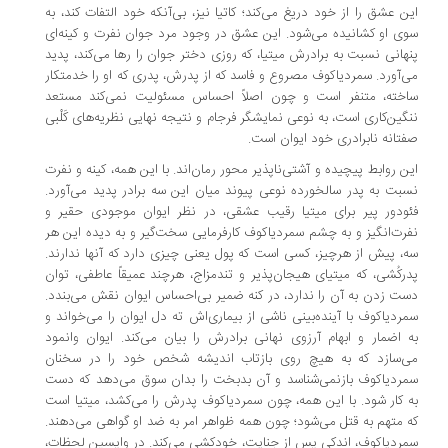
ن عشق را از خود دریغ می‌کند؛ کاتیا نیز، بی‌آنکه خود التفات کند، به
ی او کشانیده می‌شود. این عشق در وجود مرد جوان نفرت و کینه‌ای
هانی نسبت به برادرش میتیا، که روزی دختر جوان را رها می‌کند، پدید
‌آورد. سمردیاکوف مصروع و فاسد که از پدرش، پدری که او را خدمتکار
خته، متنفر است و چون اصلاً احساس مسئولیت نمی‌کند مستعد
گین‌کاری است، به نوعی نمایشگر فرجام و نتیجه نهایی نظریه‌های کَلْبی
تانه نابرادری خود ایوان است.
ن روابط پیچیده و آشتی‌ناپذیر محور رمان‌اند. با این همه، کینه و نفرت
بت به پدر سالخورده نوعی پیوند میان این سه برادر پدید می‌آورد.
ودور پیر برای میتیا رقیب عشقی، در نظر ایوان موجودی حقیر و
رت‌انگیز و به چشم سمردیاکوف کارفرمایی سخت‌گیر و به دیده این هر
، پیش از هرچیز، کسی است که پول یعنی چیزی دارد که آنها ندارند.
رکُشی، که میتیای هیجان‌پذیر و تندمزاج، هرچند عمیقاً عاطفی، توان
ت زدن به آن را ندارد، در کنه ضمیر بی‌احساس ایوان نقش می‌بندد.
ردیاکوف با آینده‌بینی ناشی از بیماری‌اش ته دل ایوان را می‌خواند و
 اضمار و ابهام آرزوی نهانی برادرش را بیان می‌کند. ایوان وانمود
‌سازد که به هیچ روی بازتاب اندیشه شخص خود را در سخنان
ردیاکوف بازنمی‌شناسد و آن بدبخت را بدان سوق می‌دهد که دست
 کار شود. با این همه،‌ چون سمردیاکوف پدرش را می‌کشد، میتیا است
 متهم به قتل می‌شود؛ چون همه ظواهر امر به ضد او گواهی می‌دهند.
ردیاکوف، اندکی پس از جنایت، خودکشی می‌کند. در واپسین لحظات،