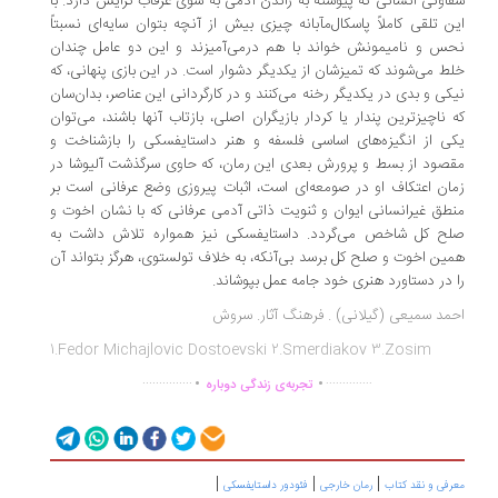
اوتی انسانی که پیوسته به راندن آدمی به سوی غرقاب گرایش دارد. با
ن تلقی کاملاً پاسکال‌مآبانه چیزی بیش از آنچه بتوان سایه‌ای نسبتاً
س و نامیمونش خواند با هم درمی‌آمیزند و این دو عامل چندان
ط می‌شوند که تمیزشان از یکدیگر دشوار است. در این بازی پنهانی، که
کی و بدی در یکدیگر رخنه می‌کنند و در کارگردانی این عناصر، بدان‌سان
 ناچیزترین پندار یا کردار بازیگران اصلی، بازتاب آنها باشند، می‌توان
ی از انگیزه‌های اساسی فلسفه و هنر داستایفسکی را بازشناخت و
صود از بسط و پرورش بعدی این رمان، که حاوی سرگذشت آلیوشا در
ان اعتکاف او در صومعه‌ای است، اثبات پیروزی وضع عرفانی است بر
طق غیرانسانی ایوان و ثنویت ذاتی آدمی عرفانی که با نشان اخوت و
ح کل شاخص می‌گردد. داستایفسکی نیز همواره تلاش داشت به
ین اخوت و صلح کل برسد بی‌آنکه، به خلاف تولستوی، هرگز بتواند آن
 در دستاورد هنری خود جامه عمل بپوشاند.
مد سمیعی (گیلانی) . فرهنگ آثار. سروش
1.Fedor Michajlovic Dostoevski 2.Smerdiakov 3.Zosim
.
.
...............
..............
تجربه‌ی زندگی دوباره
|
|
|
رفی و نقد کتاب
رمان خارجی
فئودور داستایفسکی