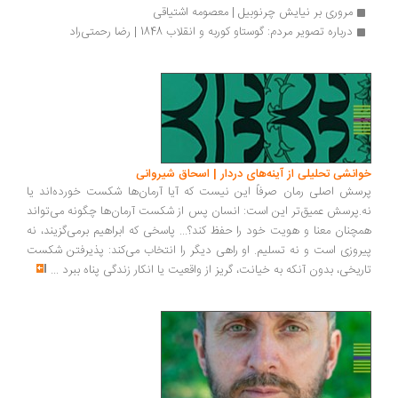
مروری بر نیایش چرنوبیل | معصومه اشتیاقی
درباره تصویر مردم: گوستاو کوربه و انقلاب 1848 | رضا رحمتی‌راد
انشی تحلیلی از آینه‌های دردار | اسحاق شیروانی
سش اصلی رمان صرفاً این نیست که آیا آرمان‌ها شکست خورده‌اند یا
.پرسش عمیق‌تر این است: انسان پس از شکست آرمان‌ها چگونه می‌تواند
چنان معنا و هویت خود را حفظ کند؟... پاسخی که ابراهیم برمی‌گزیند، نه
روزی است و نه تسلیم. او راهی دیگر را انتخاب می‌کند: پذیرفتن شکست
ریخی، بدون آنکه به خیانت، گریز از واقعیت یا انکار زندگی پناه ببرد
...