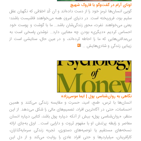
ونای آرام در گفت‌وگو با فاروک شهیچ
یی انسان‌ها ترمزِ خود را از دست داده‌اند و آن کُدِ اخلاقی که نگهبان عقل
یم بود، فروریخته است. در دنیای امروز، همه می‌خواهند فاشیست باشند؛
نی می‌خواهند نفرت، محورِ زندگی‌شان باشد... ما با گوشت و پوست خود
ساس کردیم «دیگری» بودن چه معنایی دارد... نوشتن پاسخی است به
‌عدالتی‌هایی که ما را احاطه کرده‌اند، و در عین حال، ستایشی است از
بایی زندگی و شادی‌هایش
...
اهی به روان‌شناسی پول | ایما موسی‌زاده
سان‌ها با ترس، طمع، امید، حسرت و مقایسه زندگی می‌کنند و همین
ساسات، حتی در آگاه‌ترین افراد، تصمیم‌های مالی را شکل می‌دهد. از این
ظر، «روان‌شناسی پول» بیش از آنکه درباره پول باشد، کتابی درباره انسان
اصر و رابطه پرتنش او با مفهوم ثروت و دارایی است... اوزل به‌جای ارائه
خه‌های مستقیم یا توصیه‌های دستوری، تجربه زندگی سرمایه‌گذاران،
رآفرینان، میلیاردرها و حتی افراد عادی را روایت می‌کند و از دل این