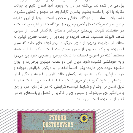
آدمی بار شده‌اند، بی‌انکه در دل به وجود آنها اذعان کنیم یا جرئت
ابله با آنها را داشته باشیم. برادران کارامازوف در مجموع تحلیل مشروح
سانیات انسانی از دیدگاه اخلاقی محض است. میتیا از این عقیده
ین عبارت می‌کند: «دل آدمی چیزی جز نبردگاه خدا و اهریمن نیست.»
 حقیقت، ثنویت پرعمقی برسراسر داستان بال‌گستر است. از سویی،
هد آلیوشا هستیم، شاهد آفریده‌ای بهره‌ور از رحمت فطری لیکن نه
اف از مواریث پدری؛ از سوی دیگر،‌ سمردیاکوف جای دارد که سراپا
نقرازده و پاک محروم از حس مسئولیت است؛ لیکن با این همه،
تعد آنکه در آخرین لحظات به غایت پوچی و هیچی خود پی می‌برد
به خودکشی کشیده شود. میان این دو قطب، میتیای پرحرارت و ایوان
نجه دیده جای دارند؛ یکی اساساً انفعالی و دیگری خیالبافی دیوانه و
مان‌ناپذیر، لیکن هردو به یکسان فاقد کارایی. فاجعه زندگی آنان
انجام از خود آنان فراتر می‌رود. کار میتیا به آنجا می‌رسد که قادر به
یق آمدن بر اوضاع و شرایط نیست؛ شرایطی که در آغاز مایه درد و رنج
س‌انگیز وی می‌شوند و سپس وی را ناگزیر از تحمل پی‌آمدهای جرمی
 از او سر نزده است می‌سازند.