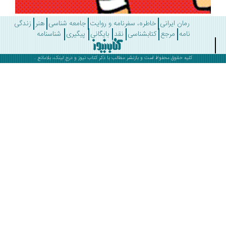
رمان ایرانی
خاطره، سفرنامه و روایت
جامعه شناسی
هنر
زندگی
نامه
مرجع
کتابشناسی
نقد
بایگانی
پیگیری
شناسنامه
کلیه حقوق محفوظ است و بازنشر مطالب با ذکر
کتاب نیوز
و درج لینک، بلامانع .