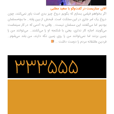
ای سناریست در گفت‌وگو با سعید مطلبی
ر بخواهم فیلمی بسازم که بگویم دروغ چیز بدی است باور نمی‌کنند، چون
وغ یک امر جاری در این مملکت است. قبحش از بین رفته... ما بچه‌مسلمان
دیم. اما می‌گفتند این مسلمان نیست... وقتی به آدمی که در کار سینماست
‌گویند اجازه کار نداری، یعنی با شکنجه او را می‌کشند... می‌توانند من را
ین بزنند اما نمی‌توانند من را روی زمین نگه دارند، من بلند می‌شوم...
دین عاشقانه مردم را دوست داشت
...