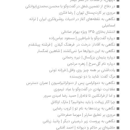
«پنهان» از شافاک در نشر نیماژ
در دفاع از تضمین شغل در گفت‌وگو با محسن محمدی‌ایوانکی
مروری بر کارت‌پستال تهران | رضا فکری
نگاهی به نقطه‌های آغاز در ادبیات روشن‌فکری ایران | ترانه 
اسماعیلی
انتشار بخارای 135 ویژه بهرام صادقی
درباره گفت‌و‌گو با شیاطین | مسعود عباس‌زاده
نگاهی به آقادار: درخت در  فرهنگ گیلان  | فرشته پیشقدم
نگاهی به این دیوارها مرا نمی‌کشند | شاهین غمگسار
درباره یتیمان بزرگسال | نیره رحمانی
درباره نام گل سرخ | زهره مرتجی
یادداشتی بر همه ‌چیز روی وافل | فرزانه تونی
مرگ گفت: شاید با دو نویسنده
نگاهی به دموکراسی پس از دموکراتیزاسیون | عمران دسترس
عقلانیت نهادی در گفت‌وگو با عباد تیموری
و اما از فرانکلین تا لاله‌زار | حمید رضا امیدی سرور
چرا آثار زیبالت را باید بخوانیم؟ | مارک اوکانل
نگاهی به پرنده‌ها به نام تو | کروب رضایی
مروری بر تعلیق سارتر | مهرسا صفرخانی
نگاهی به پروست زیر ذره‌بینی دیگر | پانیذ زرتابی
حاشیه‌ای بر حاکم و دیوانه | احمد آفتابی