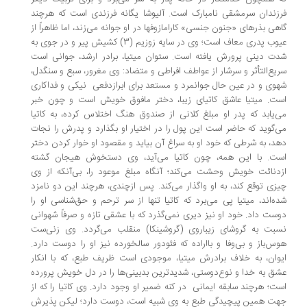
زندان سرمشقی نامبارک است. آلیوشا یگانه فرزندی است که هرچند
هی بذرهای «جنون جنسی» کارامازوفها در او جوانه می‌زند، اما ظاهراً از
عیوب پدری معاف است؛ وی در سایه زوزیم (3) کشیش پیر و در جوی به
ت دینی پرورش یافته است. ستوان میتیا، برادر ارشد، جوانی است
یع‌التأثر و سرشار از عواطف افراطی و متضاد: وی مغرور، سبع و سنگدل،
وی و در عین حال جوانمرد و مستعد برای ابرازدفعی نیکی و فداکاری
ت. میتیا عاشق کاتیای زیبا، دختر مافوق خویش است و چون خبر
‌یابد که پدر او مبلغ کلانی از صندوق هنگ اختلاس کرده، به کاتیا
‌گوید که حاضر است این پول را در اختیار او بگذارد و پدرش را نجات
د، به شرطی که خود او به سراغ آن بیاید و مقصود او خوار کردن دختر
ت. با این همه، چون کاتیا می‌آید، وی دستخوش هیجان گشته
دنائت خویش وحشت می‌کند؛ آنگاه مبلغ موعود را، بی‌آنکه از وی
زی توقع کند، به او واگذار می‌کند. پس ازچندی، هرچند این دو نامزد
ه‌اند، میتیا پی می‌برد که کاتیا تنها از سر ترحم و حق‌شناسی او را
ست داد. خود او نیز دیری نمی‌گذرد که با عشقی تازه و صرفاً شهوانی
بت به گروشای زیباروی (گروشینکا) منقلب می‌گردد. وی زنی‌ست
س‌باز و بی‌وفا و بااراده که فئودور سالخورده نیز او را دوست دارد.
وان، به خلاف برادرش میتیا، موجودی است ظریف طبع، که با انکار
ق به خدا و نوع‌دوستی، شدیدترین بدبینی‌ها را در دل خویش پرورده
ت؛ هرچند سابقه ایمانی در کنه ضمیر او وجود دارد. وی کاتیا را که از
ت همین پیچیدگی طبع به وی شبیه است، دوست دارد؛ لیکن پذیرش