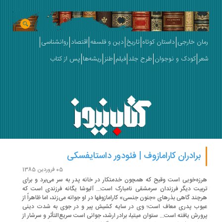
ان خارجی
داستان کوتاه
تاریخ
دین و فلسفه
اقتصاد
روانشناسی
ر
کودک و نوجوان
طرح جلد
فیلم
طنز
ریشه‌ها
پس از کتاب
برادران کارامازوف | فئودور داستایفسکی
05 فروردین 1385
زه‌خویی است وقیح که همچون خدمتکار در خانه پدر به سر می‌برد و برای
بیت دیگر فرزندان سرمشقی نامبارک است... آلیوشا یگانه فرزندی است که
چند گاهی بذرهای «جنون جنسی» کارامازوفها در او جوانه می‌زند، اما ظاهراً از
وب پدری معاف است؛ وی در سایه کشیش پیر و در جوی به شدت دینی
ورش یافته است... ستوان میتیا، برادر ارشد، جوانی است سریع‌التأثر و سرشار از