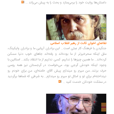
ستان‌ها روایت خود را برمی‌سازد و بحث را به پیش می‌راند
...
اضای اخوان ثالث از رهبر انقلاب اسلامی
گیدن با فرهنگ کار عبثی است... این برادران آریایی ما و برادران وایکینگ،
ل اینکه سحرخیزتر از ما بوده‌اند و رفته‌اند جاهای خوب دنیا مسکن
ده‌اند... ما همین چیزها را نداریم. کسی نداریم از ما انتقاد بکند... استالین با
ود اینکه خودش گرجی بود، می‌خواست در گرجستان نیز همه روسی
ف بزنند...من میرم رو میندازم پیش آقای خامنه‌ای، من برای خودم رو
نداخته‌ام برای تو و امثال تو میرم رو میندازم... به شرطی که شماها برگردید
 مملکت خودتان خدمت کنید
...