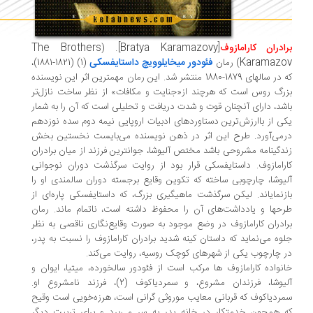
The Brothers
[Bratya Karamazovy].
ادران کارامازوف
(
Karamazo
فئودور میخایلوویچ داستایفسکی
) رمان
(1) (1821-1881)،‌
که در سالهای 1879-1880 منتشر شد. این رمان مهمترین اثر این نویسنده
رگ روس است که هرچند از«جنایت و مکافات» از نظر ساخت نازل‌تر
شد، دارای آنچنان قوت و شدت دریافت و تحلیلی است که آن را به شمار
ی از باارزش‌ترین دستاوردهای ادبیات اروپایی نیمه دوم سده نوزدهم
می‌آورد. طرح این اثر در ذهن نویسنده می‌بایست نخستین بخش
دگینامه مشروحی باشد مختص آلیوشا، جوانترین فرزند از میان برادران
رامازوف. داستایفسکی قرار بود از روایت سرگذشت دوران نوجوانی
یوشا، چارچوبی ساخته که تکوین وقایع برجسته دوران سالمندی او را
زنمایاند. لیکن سرگذشت ماهیگیری بزرگ، که داستایفسکی پاره‌ای از
حها و یادداشت‌های آن را محفوظ داشته است، ناتمام ماند. رمان
ادران کارامازوف در وضع موجود به صورت وقایع‌نگاری ناقصی به نظر
وه می‌نماید که داستان کینه شدید برادران کارامازوف را نسبت به پدر،
 چارچوب یکی از شهرهای کوچک روسیه، روایت می‌کند.
نواده کارامازوف ها مرکب است از فئودور سالخورده، میتیا، ایوان و
آلیوشا، فرزندان مشروع، و سمردیاکوف (2)، فرزند نامشروع او.
ردیاکوف که قربانی معایب موروثی گرانی است، هرزه‌خویی است وقیح
 همچون خدمتکار در خانه پدر به سر می‌برد و برای تربیت دیگر