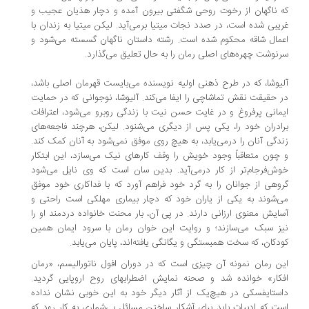
 ناگهان از رخوت روحی شگفتی بیرون آمده و دچار هذیان عجیب و
یبی شده است، در صدد نجات میتیا برمی‌آید. لیکن میتیا به زندان با
مال شاقه محکوم شده است. رشته داستان ناگهان گسسته می‌شود و
نوشت چهره‌های اصلی رمان را به حال تعلیق می‌گذارد.
یوشا، که در طرح ذهنی اولیه نویسنده می‌بایست قهرمان اصلی باشد،
 حقیقت نقش تماشاچی را ایفا می‌کند. آلیوشا، نوجوانی که در حمایت
مانی پرفروغ و در غایت حسن نیت با زندگی روبرو می‌شود، اعترافات
ادران خود را، یکی پس از دیگری می‌شنود. لیکن، هرچند فاجعه‌های
دگی آنان را درمی‌یابد، به هیچ روی موفق نمی‌شود به آنان کمک کند.
چون متعاقباً وجود خویش را وقف کارهای نیک می‌سازد، این ابتکار
ش‌فرجام‌تر از کار درمی‌آید. بدین سان است که وی نایل می‌شود
وهی از جوانان را به گرد خود فراهم آورد که با فداکاری خود موفق
‌شوند به یکی از یاران خود که دچار بیماری مهلکی است راحتی و
ایش معنوی ارزانی دارند. در پی آن، بار محنت خانواده دردمند او را
ز سبک می‌سازند؛ و روایت این خوان رمان با سرود ایمان همین
دکان، که سخت همبستگی و یگانگی یافته‌اند، پایان می‌یابد.
ن رمان نمونه آن چیزی است که در دوران افول ناتورالیسم، «رمان
کار» خوانده شد و صحنه نمایش اضطرابهای روح اروپایی گردید.
ستایفسکی در هیچ‌یک از آثار دیگر خود به این خوبی نشان نداده
ت که ادبیات باید برای آشکار ساختن مسائل بی‌شماری به کار رود که