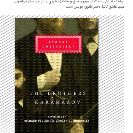
اطف افراطی و متضاد: مغرور، سبع و سنگدل، شهوی و در عین حال جوانمرد...
تیا عاشق کاتیا، دختر مافوق خویش است...