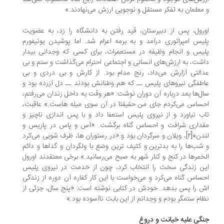
معلمان به تفکر مستقل و نوجویی ارزش می‌نهادند.»
رول، پس از دبیرستان، قید رفتن به دانشگاه را زد، به عضویت
یس امپراتوری درآمد و به برمه اعزام شد. اما پوشیدن یونیفورم
یس و انجام وظیفه در مستعمرات، برای کسی که وجدانی بیدار
شت، به ارزش‌های انسانی و اجتماعی احترام می‌گذاشت و ستم و بی
التی آزارش می‌داد، رنج مدام بود. از کارش و بی دردی و بی
طفگی نیروهای پلیس ــ که هم وطنانش بودند ــ دل آزرده بود و
ل‌ها بعد درباره آن دوران نوشت: «هر وقت به داخل زندان می‌رفتم،
ساس می‌کردم جای من حقیقتا در آن سوی میله هاست.» عاقبت،
ب نیاورد و از نیروی پلیس استعفا داد و با پس اندازی ناچیز و
قداری شرافت و احساس گناه برگشت. «آس و پاس در پاریس و
لندن»[۲]، ویلان و سرگردان بود و «در رستوران ها، ظرف شویی می‌کرد
شب‌ها را به بدترین و کثیف ترین وضع با ولگردان و گداها و دائم
خمرها در کنج و کنار شهر به صبح می‌رسانید.» برخی معتقدند اورول
ن زندگی سخت را انتخاب کرد، چون از خدمت در نیروی پلیس
ساس گناه می‌کرد و می‌خواست با این کار کفاره آن دوره از زندگی
 را پس بدهد. خودش در کتابی نوشته است: «پنج سال، جزئی از
ام ستمگر بودم و وجدانم از این بابت ناآسوده بود.»
گی علیه خیانت و دروغ