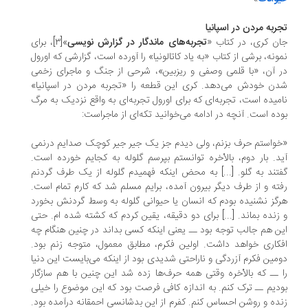
ربه مردن در اسپانیا
ن کری، در کتاب «
تجربه‌های ماندگار در گزارش نویسی
»[۳]، برای
ونه، برشی از کتاب «به یاد کاتالونیا» را آورده است، گزارشی که اورول
 آن، «با قلمی وصفی و ریزبین»، شرحی از جنگ و ماجرای زخمی
ن خودش می‌دهد. کری این قطعه را «تجربه مردن در اسپانیا»
میده است، تجربه‌ای که برای اورول تجربه‌ای به واقع نزدیک به مرگ
ده است. آنچه در ادامه می‌خوانید تکه‌ای از ماجراست:
واستم حرف بزنم، ولی دیدم جز یک جیر جیر کوچک صدایم درنمی
د. بار دوم، بالأخره توانستم بپرسم گلوله به کجایم خورده است.
تند به گلو. [...] به محض اینکه فهمیدم گلوله از یک طرف گردنم
ته و از طرف دیگر بیرون آمده، برایم مسلم شد که کارم تمام است.
گز نشنیده بودم که انسان یا حیوانی گلوله به وسط گردنش بخورد
زنده بماند. [...] برای دو دقیقه، یقین کردم که کشته شده ام. حتی
ن هم جالب توجه بود ــ یعنی اینکه کسی بداند در چنین هنگام چه
کاری خواهد داشت. اولین فکرم، مطابق معمول، متوجه زنم بود.
مین فکرم آزردگی و ناراحتی شدیدی بود از اینکه می‌بایست این دنیا
 ــ که بالأخره وقتی همه حرف‌ها زده شد این چنین با هم سازگار
دیم ــ ترک کنم. به اندازه کافی فرصت بود که این موضوع را خیلی
ده و روشن احساس کنم. کفرم از این بدشانسی احمقانه درآمده بود.