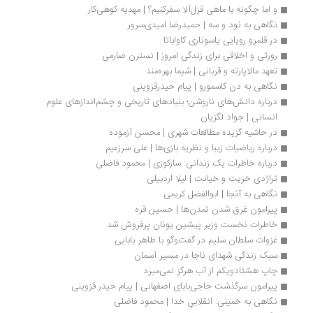
و اما چگونه با ماهی قزل‌آلا سفرکنیم؟ | مهدیه کوهی‌کار
نگاهی به نود و سه | حمیدرضا امیدی‌سرور
در قلمرو رویایی یاسوناری کاواباتا
رورتی و اخلاقی برای زندگی امروز | نسترن صارمی
تعهد مالاپارته و قربانی | شيما بهره‌مند
نگاهی به دن کاسمورو | پیام حیدرقزوینی
درباره دانش‌های ناروشن؛ بنیادهای تاریخی و چشم‌اندازهای علوم 
انسانی | جواد لگزیان
در حاشیه گزیده مطالعات شهری | محسن آزموده
درباره ریاضیات زیبا و نظریه بازی‌ها | علی سرزعیم
درباره خاطرات یک زندانی: سارکوزی | محمود فاضلی
تراژدی خریت و خیانت | لیلا اردبیلی
نگاهی به آنجا | ابوالفضل کریمی
پیرامون غرق شدن تمدن‌ها | حسین قره
خاطرات نخست وزیر پیشین یونان پرفروش شد 
غزوات سلطان سلیم در گفت‌وگو با طاهر بابایی
سبک زندگی شهدای ناجا در مسیر آسمان
چاپ هشتادویکم از آب هرگز نمی‌میرد
پیرامون سرگذشت حاجی‌بابای اصفهانی | پیام حیدر قزوینی
نگاهی به خمینی: انقلابیِ خدا | محمود فاضلی