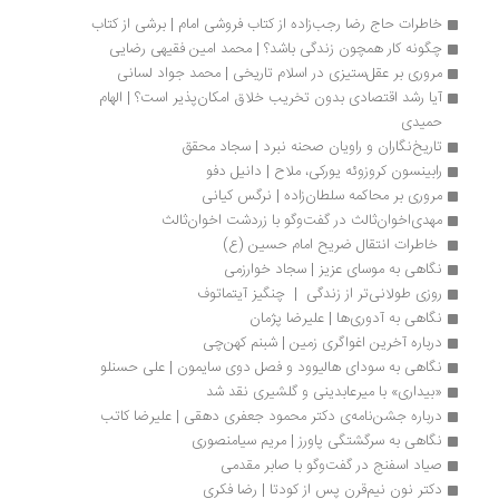
خاطرات حاج رضا رجب‌زاده از کتاب فروشی امام | برشی از کتاب
چگونه کار همچون زندگی باشد؟ | محمد امین فقیهی رضایی
مروری بر عقل‌ستیزی در اسلام تاریخی | محمد جواد لسانی
آیا رشد اقتصادی بدون تخریب خلاق امکان‌پذیر است؟ | الهام 
حمیدی
تاریخ‌نگاران و راویان صحنه نبرد | سجاد محقق
رابینسون کروزوئه یورکی، ملاح | دانیل دفو
مروری بر محاکمه سلطان‏‌زاده | نرگس کیانی
مهدی‌اخوان‌ثالث در گفت‌وگو با زردشت اخوان‌ثالث
 خاطرات انتقال ضریح امام حسین (ع) 
نگاهی به موسای عزیز | سجاد خوارزمی
روزی طولانی‌تر از زندگی  |  چنگیز آیتماتوف
نگاهی به آدوری‌ها | علیرضا پژمان
درباره آخرین اغواگری زمین | شبنم کهن‌چی
نگاهی به سودای هالیوود و فصل دوی سایمون | علی حسنلو
«بیداری» با میرعابدینی و گلشیری نقد شد
درباره جشن‌نامه‌ی دکتر محمود جعفری دهقی | علیرضا کاتب
نگاهی به سرگشتگی پاورز | مریم سیا‌منصوری
صیاد اسفنج در گفت‌وگو با صابر مقدمی
دکتر نون نیم‌قرن پس از کودتا | رضا فکری