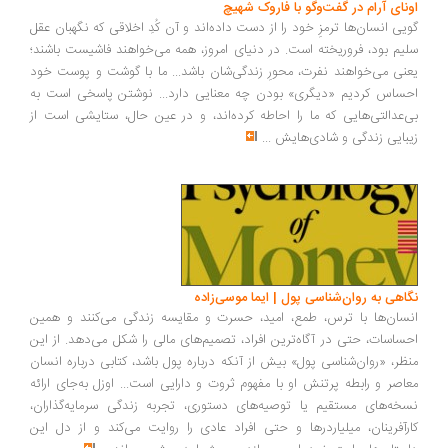
ونای آرام در گفت‌وگو با فاروک شهیچ
یی انسان‌ها ترمزِ خود را از دست داده‌اند و آن کُدِ اخلاقی که نگهبان عقل
یم بود، فروریخته است. در دنیای امروز، همه می‌خواهند فاشیست باشند؛
نی می‌خواهند نفرت، محورِ زندگی‌شان باشد... ما با گوشت و پوست خود
ساس کردیم «دیگری» بودن چه معنایی دارد... نوشتن پاسخی است به
‌عدالتی‌هایی که ما را احاطه کرده‌اند، و در عین حال، ستایشی است از
بایی زندگی و شادی‌هایش
...
اهی به روان‌شناسی پول | ایما موسی‌زاده
سان‌ها با ترس، طمع، امید، حسرت و مقایسه زندگی می‌کنند و همین
ساسات، حتی در آگاه‌ترین افراد، تصمیم‌های مالی را شکل می‌دهد. از این
ظر، «روان‌شناسی پول» بیش از آنکه درباره پول باشد، کتابی درباره انسان
اصر و رابطه پرتنش او با مفهوم ثروت و دارایی است... اوزل به‌جای ارائه
خه‌های مستقیم یا توصیه‌های دستوری، تجربه زندگی سرمایه‌گذاران،
رآفرینان، میلیاردرها و حتی افراد عادی را روایت می‌کند و از دل این