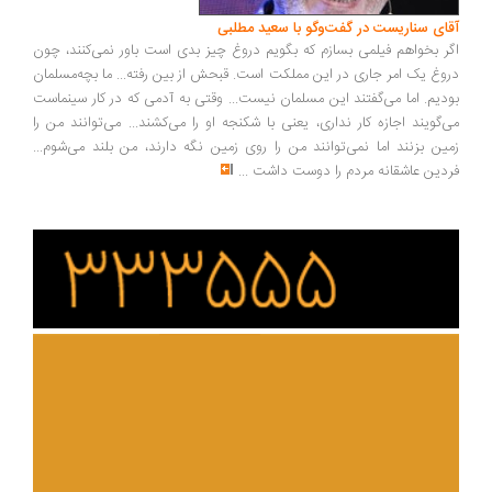
ای سناریست در گفت‌وگو با سعید مطلبی
ر بخواهم فیلمی بسازم که بگویم دروغ چیز بدی است باور نمی‌کنند، چون
وغ یک امر جاری در این مملکت است. قبحش از بین رفته... ما بچه‌مسلمان
دیم. اما می‌گفتند این مسلمان نیست... وقتی به آدمی که در کار سینماست
‌گویند اجازه کار نداری، یعنی با شکنجه او را می‌کشند... می‌توانند من را
ین بزنند اما نمی‌توانند من را روی زمین نگه دارند، من بلند می‌شوم...
دین عاشقانه مردم را دوست داشت
...