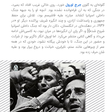
وله‌ای به گلوی
جرج اورول
خورد، روی خاکی غریب افتاد که بمیرد،
 جنگی که به آن فراخوانده نشده بود. آنچه او را به جبهه جنگ
خلی اسپانیا کشاند مبارزه علیه فاشیسم بود، تلاش برای حفظ
هوری و پاسداشت آزادی، و چند انگیزه شریفِ پراکنده دیگر. او «در
1936، در دهکده‌ای در انگلستان، دکان دار بود که جنگ داخلی اسپانیا
شروع شد»[۱] و، اگر پای آن انگیزه‌ها در میان نبود، به کاسبی‌اش ادامه
‌داد و گاهی کتابی منتشر می‌کرد. اما اورول انگار ناگزیر بود از شرکت
حضور در این جنگ، تا با خودش بیگانه نشود، خودی که در همه
ر از چیزهایی مانند ستم، نابرابری، خیانت و دروغ بیزار بود و علیه
ن حرف زده بود.