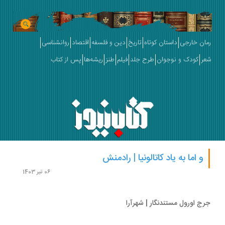
ان خارجی
داستان کوتاه
تاریخ
دین و فلسفه
اقتصاد
روانشناسی
ر
کودک و نوجوان
طرح جلد
فیلم
طنز
ریشه‌ها
پس از کتاب
و اما به یاد کاتالونیا | رادمنش
06 تیر 1403
ج اورول مستندنگار | شهرآرا