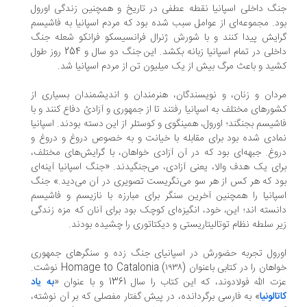
گ داخلی اسپانیا نقطه عطفی در تاریخ و همچنین زندگی اورول
د. مجموعه‌ای از عوامل سبب شده بود که مردم اسپانیا به فاشیسم
ایش پیدا کنند و با شورش ژنرال فرانسیسکو فرانکو شعله جنگ
داخلی در تمام اسپانیا زبانه بکشد. این جنگ دو سال و 254 روز طول
ید و باعث مرگ بیش از یک میلیون تن از مردم اسپانیا شد.
دان و زنان، و نویسندگان، هنرمندان و اندیشمندان بسیاری از
ورهای مختلف به اسپانیا رفتند تا از جمهوری و آزادیْ دفاع کنند و با
شیسم بجنگند؛ اورول، همینگوی و کوستلر از این دسته بودند. اسپانیا
ادی شده بود برای مقابله با خیانت و به خصوص دروغ و دروغ و
وغ. جبهه‌ای بود که در آن آزادی خواهان، با گرایش‌های مختلف،
ای یک هدف والا، یعنی آزادی، می‌جنگیدند. «جنگ اسپانیا آینه‌ای
د که هر کس از هر سو می‌نگریست تصویری در آن می‌دید.» جنگ
پانیا را همچنین آخرین سنگر برای مبارزه با نازیسم و فاشیسم
نسته اند؛ این، خود، انگیزه‌ای کوچک بود برای آنان که مزه زندگی
ر سلطه نظام توتالیتاریستی و دیکتاتوری را چشیده بودند.
رول تجربه حضورش در اسپانیای جنگ زده و سنگرهای جمهوری
خواهان را در کتابی باعنوان Homage to Catalonia (۱۹۳۸) نوشت.
ت الله فولادوند، که این کتاب را سال 1361 و با عنوان «
به یاد
تالونیا
» به فارسی برگردانده، در پیش گفتار مفصلی که بر آن نوشته،