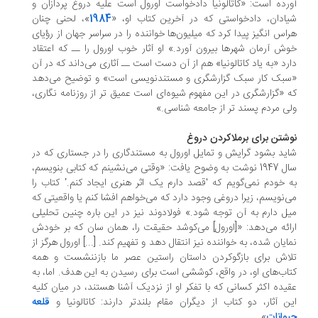
رده است: «کاتالونیا دادخواست اورول است علیه دروغ پردازان و
ادان، دادخواستی که در آخرین کتاب او، «
1984
»، لحنی چنان
اس انگیز پیدا کرد که میلیون‌ها خواننده را در سراسر جهان از رؤیای
ش آرمان شهرها بیرون آورد.» او آثار خوب اورول را ــ که اعتقاد
رد «به یاد کاتالونیا» هم از آن دست است ــ آثاری می‌داند که در آن
بک کار سبک گزارشگری و مستندنویسی است» و توضیح می‌دهد
 «گزارشگری در این مفهوم شیوه‌ای است عمیق تر از روزنامه نگاری،
ی مردم پسند تر از جامعه شناسی.»
شتن برای برملاکردن دروغ
ید بشود گرایش و تمایل اورول به مستندگاری را در جستاری که در
سال 1947 نوشت به وضوح یافت: «وقتی می‌نشینم که کتابی بنویسم،
 خودم نمی‌گویم که ‘قصد دارم یک اثر هنری ایجاد کنم.’ کتاب را
‌نویسم، زیرا دروغی وجود دارد که می‌خواهم افشا کنم یا واقعیتی که
ل دارم به آن توجه شود.» فولادوند نیز در این باره چنین تحلیلی
ائه می‌دهد: «[اورول] می‌کوشد حقیقت را، همان سان که بر خودش
ایان شده، به خواننده نیز انتقال دهد و تفهیم کند. [...] اورول هرگز از
اش برای بازگوکردن داستان راستین عصر ما بازننشست و همه
اب‌های او، در واقع، کوششی است برای رسیدن به این هدف. اما، به
یده اکثر کسانی که با تفکر او از نزدیک آشنا هستند، در میان کلیه
ن آثار، دو کتاب از دیگران مقام بلندتر دارند: کاتالونیا و
قلعه
وانات
»