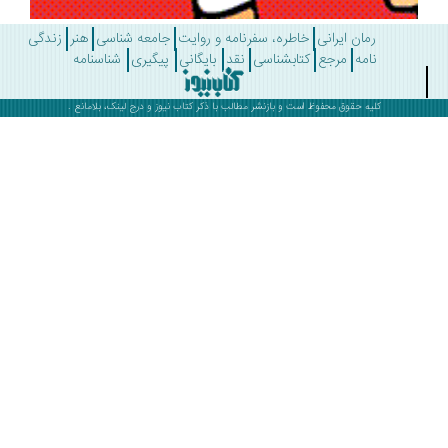
رمان ایرانی
خاطره، سفرنامه و روایت
جامعه شناسی
هنر
زندگی
نامه
مرجع
کتابشناسی
نقد
بایگانی
پیگیری
شناسنامه
کلیه حقوق محفوظ است و بازنشر مطالب با ذکر
کتاب نیوز
و درج لینک، بلامانع .