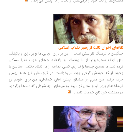
ستان‌ها روایت خود را برمی‌سازد و بحث را به پیش می‌راند
...
اضای اخوان ثالث از رهبر انقلاب اسلامی
گیدن با فرهنگ کار عبثی است... این برادران آریایی ما و برادران وایکینگ،
ل اینکه سحرخیزتر از ما بوده‌اند و رفته‌اند جاهای خوب دنیا مسکن
ده‌اند... ما همین چیزها را نداریم. کسی نداریم از ما انتقاد بکند... استالین با
ود اینکه خودش گرجی بود، می‌خواست در گرجستان نیز همه روسی
ف بزنند...من میرم رو میندازم پیش آقای خامنه‌ای، من برای خودم رو
نداخته‌ام برای تو و امثال تو میرم رو میندازم... به شرطی که شماها برگردید
 مملکت خودتان خدمت کنید
...