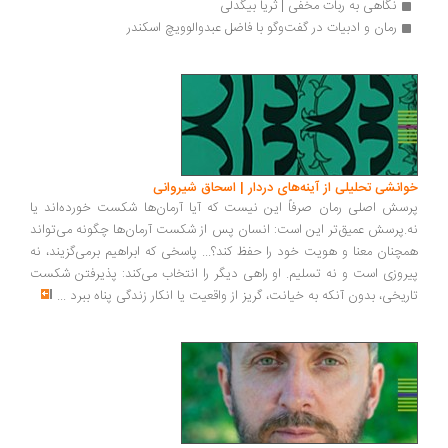
نگاهی به ربات مخفی | ثریا بیگدلی
رمان و ادبیات در گفت‌وگو با فاضل عبدوالوویچ اسکندر
انشی تحلیلی از آینه‌های دردار | اسحاق شیروانی
سش اصلی رمان صرفاً این نیست که آیا آرمان‌ها شکست خورده‌اند یا
.پرسش عمیق‌تر این است: انسان پس از شکست آرمان‌ها چگونه می‌تواند
چنان معنا و هویت خود را حفظ کند؟... پاسخی که ابراهیم برمی‌گزیند، نه
روزی است و نه تسلیم. او راهی دیگر را انتخاب می‌کند: پذیرفتن شکست
ریخی، بدون آنکه به خیانت، گریز از واقعیت یا انکار زندگی پناه ببرد
...